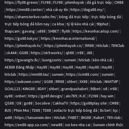
https://fly88.green/
|
FLY88
|
FLY88
|
phimhayok
|
đá gà trực tiếp
|
CM88
|
https://mm88.center/
|
nhà cái uy tín
|
https://daga88.my/
|
https://xhamsterlive.radio.fm/
|
bóng đá trực tiếp
|
trực tiếp bóng đá
|
trực tiếp bóng đá hôm nay
|
ca khia
|
tỷ lệ kèo nhà cái
|
90phut
|
thapcam
|
gavang
|
u888
|
SHBET
|
fly88
|
https://keonhacaitop.com/
|
https://go88.tokyo/
|
https://keonhacai.international/
|
https://phimhayok.tv/
|
https://phimhayok.co/
|
RR88
|
Hitclub
|
789Club
|
ck444
|
GG88
|
https://ok9.works/
|
qh88
|
rr88
|
J88
|
https://gavangtv.llc/
|
luongsontv
|
sunwin
|
hitclub
|
kèo nhà cái
|
AE888 Đăng Nhập
|
Hay88
|
Hay88
|
Hay88
|
Hay88
|
Hay88
|
Hay88
|
hitclub
|
https://mm88.tax/
|
sunwin
|
https://icm88.com/
|
sunwin
|
https://aukuwin.com/
|
GG88
|
RR88
|
shbet
|
XX88
|
Hitclub
|
NHATVIP
|
GOAL123
|
KING88
|
8DAY
|
shbet
|
grandpashabet
|
86bet
|
o8
|
rr88
|
uy88
|
onbet
|
https://go8f.design/
|
alo789
|
KJC
|
FLY88
|
hay.win
|
QS88
|
O8
|
go88
|
Socolive
|
CakhiaTV
|
https://go88play.site
|
CM88
|
8US
|
Phim Moi
|
TD88
|
TD88
|
xoilactv trực tiếp bóng đá
|
8x bet
|
kjc
|
xx88
|
https://taisunwin.dev
|
Hitclub
|
FABET
|
BIG88
|
Kubet
|
789 club
|
https://ee88-app.sa.com/
|
new88
|
soi keo nha cai
|
Sunwin chính thức