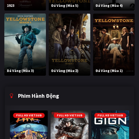
1923
Đá Vàng (Mùa 5)
Đá Vàng (Mùa 4)
Đá Vàng (Mùa 3)
Đá Vàng (Mùa 2)
Đá Vàng (Mùa 1)
Phim Hành Động
FULL HD VIETSUB
FULL HD VIETSUB
FULL HD VIETSUB