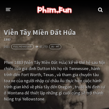
THỂ LOẠI
Viễn Tây Miền Đất Hứa
Thần thoại - Cổ trang
Hành động
1883
2021
67,773
FULL HD VIETSUB
ÂU - MỸ
Tâm lý
Chiến tranh
Võ thuật - Kiếm hiệp
Nhạc kịch
Phim 1883 (Viễn Tây Miền Đất Hứa) kể về thế hệ sau Nội
chiến của gia đình Dutton khi họ rời Tennessee , hành
Kinh dị
Tội phạm - Hình sự
trình đến Fort Worth, Texas , và tham gia chuyến tàu
Phiêu lưu
Hài hước
toa xe của người nhập cư châu Âu thực hiện cuộc hành
trình gian khổ về phía tây đến Oregon , trước khi định cư
Viễn tưởng
Khoa học - Tài liệu
ở Montana để thiết lập những gì cuối cùng sẽ trở thành
Hoạt hình
Thể thao
Nông trại Yellowstone.
Tình cảm - Lãng mạn
Kỳ ảo