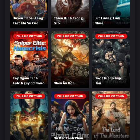
Huyền Thoại Aang:
Chiến Binh Trong
Lực Lượng Tinh
Tiết Khí Sư Cuối
Gió
Nhuệ
Cùng
FULL HD VIETSUB
FULL HD VIETSUB
FULL HD VIETSUB
Tay Ngắm Tinh
Độc Thích Nhập
Anh: Nguy Cơ Nano
Nhện Ăn Hồn
Hầu
FULL HD VIETSUB
FULL HD VIETSUB
FULL HD VIETSUB
Nữ Đặc Cảnh Phản