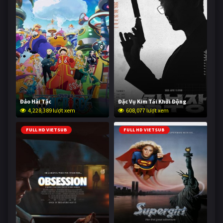
Đảo Hải Tặc
Đặc Vụ Kim Tái Khởi Động
4,228,389 lượt xem
608,077 lượt xem
FULL HD VIETSUB
FULL HD VIETSUB