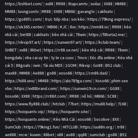
https://bshbet.com/
|
xx88
|
RR88
|
thapcamtv
|
xoilac
|
XX88
|
MM88
|
MM88
|
luongsontv
|
RR88
|
XX88
|
MB66
|
gavangtv
|
cakhiatv
|
https://go88fc.com/
|
trực tiếp nba
|
soi kèo
|
https://79king.express/
|
https://ok365.center/
|
MB66
|
KJC
|
8xx
|
https://mm88.io/
|
RR88
|
kèo
nhà cái
|
bet88
|
cakhiatv
|
kèo nhà cái
|
78win
|
https://f8beta2.me/
|
https://rikvip97.art/
|
https://sunwin97.art/
|
https://kclub.team/
|
SHBET
|
xx88
|
8kbet
|
https://rr88.se.net/
|
kèo nhà cái
|
RR88
|
78win
|
bongdalu
|
nha cai uy tin
|
ty le ca cuoc
|
7mcn
|
Xóc đĩa online
|
Kèo nhà
cái 5
|
88goals
|
iwin
|
Tài xỉu MD5
|
1GOM
|
Rikvip
|
Go88
|
B52 club
|
max88
|
MM88
|
Ae888
|
go88
|
xoso66
|
https://cm88.dad/
|
https://hi88.uno/
|
MM88
|
https://alo789ga.com/
|
Xoso66
|
phim sex
vlxx
|
https://xx88brand.com/
|
https://sunwin19.cn.com/
|
GG88
|
Xoso66
|
XX88
|
https://rr88it.com/
|
RR88
|
nổ hũ
|
MB66
|
SC88
|
https://www.fly888.club/
|
hitclub
|
77bet
|
https://mu88.help/
|
f168
|
https://hoiquantv.vip/
|
https://hoiquantv.site/
|
https://hoiquantv.online/
|
Kèo Nhà Cái
|
xoso66
|
Socolive
|
8XX
|
SumClub
|
https://79king1.fun/
|
HITCLUB
|
https://uu88n.org/
|
tr88
|
ae888
|
mcw
|
kuwin
|
88bet
|
x88
|
ao88
|
qq88
|
sumclub
|
go88
|
B52