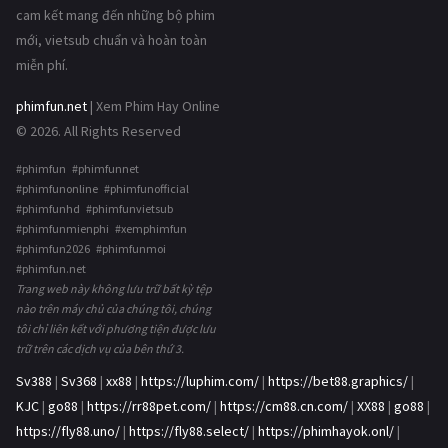
cam kết mang đến những bộ phim
mới, vietsub chuẩn và hoàn toàn
miễn phí.
phimfun.net
| Xem Phim Hay Online
© 2026. All Rights Reserved
#phimfun #phimfunnet
#phimfunonline #phimfunofficial
#phimfunhd #phimfunvietsub
#phimfunmienphi #xemphimfun
#phimfun2026 #phimfunmoi
#phimfun.net
Trang web này không lưu trữ bất kỳ tệp
nào trên máy chủ của chúng tôi, chúng
tôi chỉ liên kết với phương tiện được lưu
trữ trên các dịch vụ của bên thứ 3.
Sv388
|
Sv368
|
xx88
|
https://luphim.com/
|
https://bet88.graphics/
|
KJC
|
go88
|
https://rr88pet.com/
|
https://cm88.cn.com/
|
XX88
|
go88
|
https://fly88.uno/
|
https://fly88.select/
|
https://phimhayok.onl/
|