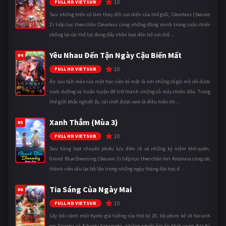
10
FULL HD VIETSUB
Sau những biến cố làm thay đổi cục diện của thế giới, Clevatess (Season
2) tiếp tục theo chân Clevatess cùng những đồng minh trong cuộc chiến
chống lại các thế lực đang đẩy nhân loại đến bờ vực diệ ...
Yêu Nhau Đến Tận Ngày Cậu Biến Mất
#4
10
FULL HD VIETSUB
Ẩn sau bức màn của một học viện bí mật là nơi những cô gái mồ côi được
nuôi dưỡng và huấn luyện để trở thành những cỗ máy chiến đấu. Trong
thế giới khắc nghiệt ấy, cái chết được xem là điều hiển nh ...
Xanh Thẳm (Mùa 3)
#5
10
FULL HD VIETSUB
Sau hàng loạt chuyến phiêu lưu điên rồ và những kỷ niệm khó quên,
Grand Blue Dreaming (Season 3) tiếp tục theo chân Iori Kitahara cùng các
thành viên câu lạc bộ lặn trong những ngày tháng đại học đ ...
Tia Sáng Của Ngày Mai
#6
10
FULL HD VIETSUB
Lấy bối cảnh một Kyoto giả tưởng của thế kỷ 20, bộ phim kể về hai anh
em Seiroku và Kihachi Sakamoto, những người ôm ấp khát vọng đưa Kỷ