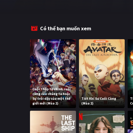
Có thể bạn muốn xem
Cuộc thập tự chinh cuối
cùng của chúng ta hoặc
Sự trỗi dậy của một thế
Tiết Khí Sư Cuối Cùng
T
giới mới (Mùa 2)
(Mùa 2)
C