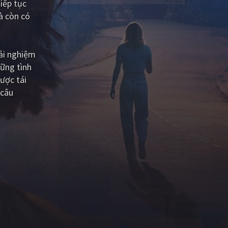
iếp tục
à còn có
rải nghiệm
ững tình
ược tái
 câu