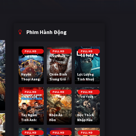
Phim Hành Động
FULL HD
FULL HD
FULL HD
VIETSUB
VIETSUB
VIETSUB
Huyền
Chiến Binh
Lực Lượng
Thoại Aang:
Trong Gió
Tinh Nhuệ
Tiết Khí Sư
Cuối Cùng
FULL HD
FULL HD
FULL HD
VIETSUB
VIETSUB
VIETSUB
Tay Ngắm
Nhện Ăn
Độc Thích
Tinh Anh:
Hồn
Nhập Hầu
Nguy Cơ
Nano
FULL HD
FULL HD
FULL HD