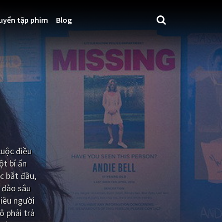
uyển tập phim
Blog
cuộc điều
ột bí ẩn
c bắt đầu,
g đào sâu
hiều người
ô phải trả