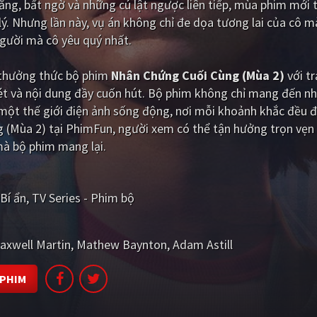
ẳng, bất ngờ và những cú lật ngược liên tiếp, mùa phim mới t
lý. Nhưng lần này, vụ án không chỉ đe dọa tương lai của cô m
gười mà cô yêu quý nhất.
i thưởng thức bộ phim
Nhân Chứng Cuối Cùng (Mùa 2)
với t
ét và nội dung đầy cuốn hút. Bộ phim không chỉ mang đến nh
ột thế giới điện ảnh sống động, nơi mỗi khoảnh khắc đều đ
 (Mùa 2) tại PhimFun, người xem có thể tận hưởng trọn vẹn
mà bộ phim mang lại.
Bí ẩn
TV Series - Phim bộ
axwell Martin
Mathew Baynton
Adam Astill
 PHIM