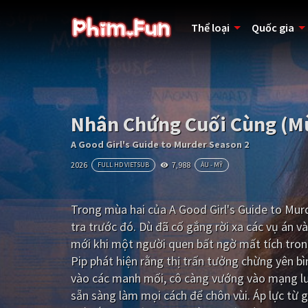
Thể loại
Quốc gia
Nhân Chứng Cuối Cùng (M
A Good Girl's Guide to Murder Season 2
2026
7,988
FULL HD VIETSUB
ÂU - MỸ
Trong mùa hai của A Good Girl's Guide to Murd
tra trước đó. Dù đã cố gắng rời xa các vụ án v
mới khi một người quen bất ngờ mất tích tron
Pip phát hiện rằng thị trấn tưởng chừng yên b
vào các manh mối, cô càng vướng vào mạng lướ
sẵn sàng làm mọi cách để chôn vùi. Áp lực từ 