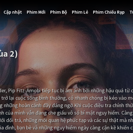
Cập nhật
Phim Mới
Phim Bộ
Phim Lẻ
Phim Chiếu Rạp
T
ùa 2)
er, Pip Fitz-Amobi tiếp tục bị ám ảnh bởi những hậu quả từ 
à trở lại cuộc sống bình thường, cô nhanh chóng bị kéo vào m
g những hoàn cảnh đầy đáng ngờ.Khi cuộc điều tra chính thứ
ình của mình vẫn đang che giấu vô số bí mật nguy hiểm. Càn
i dối trá, những mối quan hệ phức tạp và các sự thật mà n
gia đình, bạn bè và những nguy hiểm ngày càng cận kề khiến c