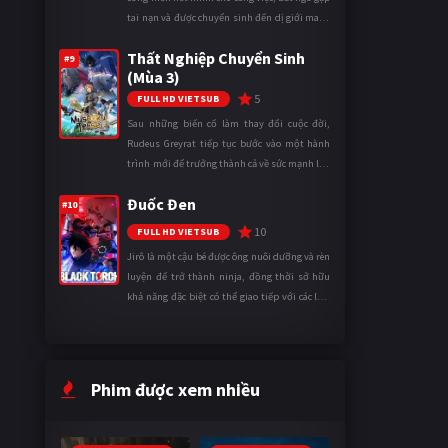
tai nạn và được chuyển sinh đến dị giới mang
tên Vương quốc Mê Cung. Tại đây, anh trở
Thất Nghiệp Chuyển Sinh
thành một mạo hiểm gi ...
#9
(Mùa 3)
5
FULL HD VIETSUB
Sau những biến cố làm thay đổi cuộc đời,
Rudeus Greyrat tiếp tục bước vào một hành
trình mới để trưởng thành cả về sức mạnh lẫn
tinh thần. Khi đối mặt với những thử thách
Đuốc Đen
ngày càng khắc nghiệt, anh ...
#10
10
FULL HD VIETSUB
Jirô là một cậu bé được ông nuôi dưỡng và rèn
luyện để trở thành ninja, đồng thời sở hữu
khả năng đặc biệt có thể giao tiếp với các loài
động vật. Bị mọi người xa lánh vì sự khác biệt
của mình, cậu ...
Phim được xem nhiều