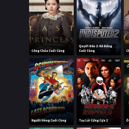
Quyết Đấu 2: Kẻ Đứng
Công Chúa Cuối Cùng
Cuối Cùng
C
Người Hùng Cuối Cùng
Tay Lái Cứng Cựa 2
Ô