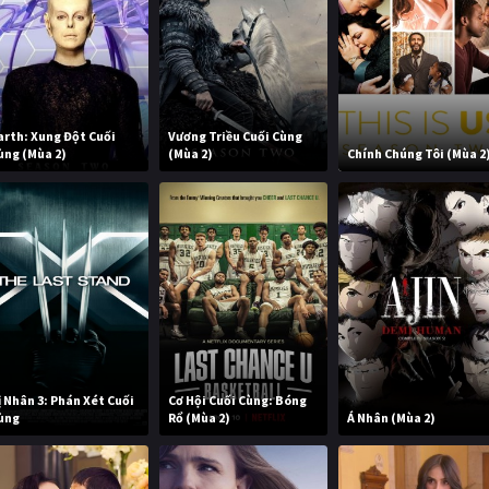
arth: Xung Đột Cuối
Vương Triều Cuối Cùng
ùng (Mùa 2)
(Mùa 2)
Chính Chúng Tôi (Mùa 2
ị Nhân 3: Phán Xét Cuối
Cơ Hội Cuối Cùng: Bóng
ùng
Rổ (Mùa 2)
Á Nhân (Mùa 2)