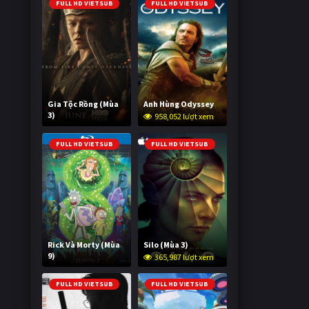
FULL HD VIETSUB
FULL HD VIETSUB
Gia Tộc Rồng (Mùa
Anh Hùng Odyssey
3)
958,052 lượt xem
2,024,056 lượt xem
FULL HD VIETSUB
FULL HD VIETSUB
Rick Và Morty (Mùa
Silo (Mùa 3)
9)
365,987 lượt xem
2,997,731 lượt xem
FULL HD VIETSUB
FULL HD VIETSUB