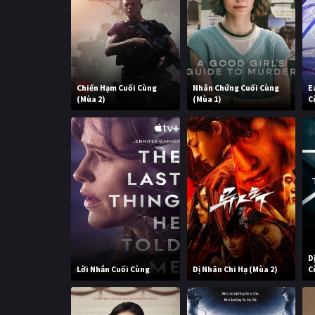
Chiến Hạm Cuối Cùng
Nhân Chứng Cuối Cùng
E
(Mùa 2)
(Mùa 1)
C
D
Lời Nhắn Cuối Cùng
Dị Nhân Chi Hạ (Mùa 2)
C