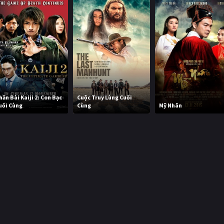
hần Bài Kaiji 2: Con Bạc
Cuộc Truy Lùng Cuối
uối Cùng
Cùng
Mỹ Nhân