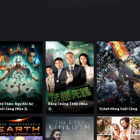
hế Thần: Ngự Khí Sư
Bằng Chứng Thép (Mùa
uối Cùng (Mùa 2)
1)
Vị Anh Hùng Cuối Cùng