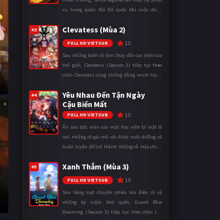
vụ trong quân đội Đế quốc khi cuộc chiến
ngày càng leo thang và mở rộng trên nhiều
Clevatess (Mùa 2)
mặt trận. Dù sở hữu tài năn ...
#3
10
FULL HD VIETSUB
Sau những biến cố làm thay đổi cục diện của
thế giới, Clevatess (Season 2) tiếp tục theo
chân Clevatess cùng những đồng minh trong
cuộc chiến chống lại các thế lực đang đẩy nhân
Yêu Nhau Đến Tận Ngày
loại đến bờ vực diệ ...
#4
Cậu Biến Mất
10
FULL HD VIETSUB
Ẩn sau bức màn của một học viện bí mật là
nơi những cô gái mồ côi được nuôi dưỡng và
huấn luyện để trở thành những cỗ máy chiến
đấu. Trong thế giới khắc nghiệt ấy, cái chết
Xanh Thẳm (Mùa 3)
được xem là điều hiển nh ...
#5
10
FULL HD VIETSUB
Sau hàng loạt chuyến phiêu lưu điên rồ và
những kỷ niệm khó quên, Grand Blue
Dreaming (Season 3) tiếp tục theo chân Iori