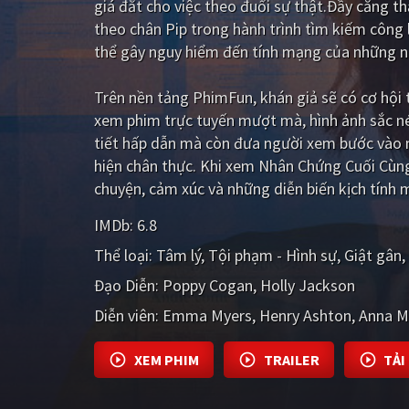
giá đắt cho việc theo đuổi sự thật.Đầy căng th
theo chân Pip trong hành trình tìm kiếm công 
thể gây nguy hiểm đến tính mạng của những n
Trên nền tảng
PhimFun
, khán giả sẽ có cơ hộ
xem phim trực tuyến mượt mà, hình ảnh sắc n
tiết hấp dẫn mà còn đưa người xem bước vào m
hiện chân thực. Khi xem Nhân Chứng Cuối Cùng
chuyện, cảm xúc và những diễn biến kịch tính 
IMDb:
6.8
Thể loại:
Tâm lý
Tội phạm - Hình sự
Giật gân
Đạo Diễn:
Poppy Cogan
Holly Jackson
Diễn viên:
Emma Myers
Henry Ashton
Anna M
XEM PHIM
TRAILER
TẢI