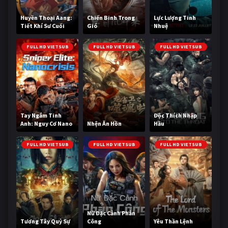
Huyền Thoại Aang:
Chiến Binh Trong
Lực Lượng Tinh
Tiết Khí Sư Cuối
Gió
Nhuệ
Cùng
FULL HD VIETSUB
FULL HD VIETSUB
FULL HD VIETSUB
Tay Ngắm Tinh
Độc Thích Nhập
Anh: Nguy Cơ Nano
Nhện Ăn Hồn
Hầu
FULL HD VIETSUB
FULL HD VIETSUB
FULL HD VIETSUB
Nữ Đặc Cảnh Phản
Tương Tây Quỷ Sự
Công
Yêu Thần Lệnh