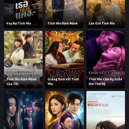
Vay Nợ Tình Yêu
Tình Yêu Định Mệnh
Làn Gió Tình Yêu
Tình Yêu Định Mệnh
Giáng Sinh Với Tình
Tình Yêu Cấm Kỵ Giữa
Của Tôi
Yêu
Hai Thế Hệ