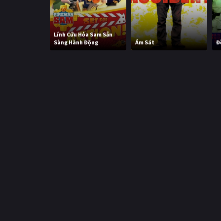
Lính Cứu Hỏa Sam Sẵn
Sàng Hành Động
Ám Sát
Đ