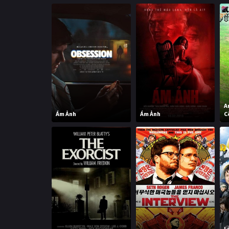
A
Ám Ảnh
Ám Ảnh
C
L