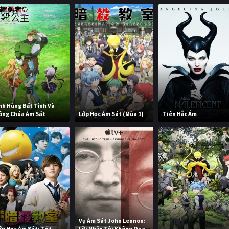
nh Hùng Bất Tỉnh Và
ông Chúa Ám Sát
Lớp Học Ám Sát (Mùa 1)
Tiên Hắc Ám
Vụ Ám Sát John Lennon:
ớp Học Ám Sát: Tốt
Lời Nhận Tội Không Qua