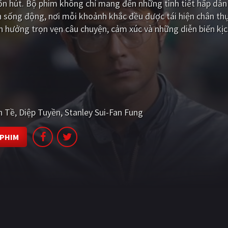
ốn hút. Bộ phim không chỉ mang đến những tình tiết hấp dẫ
 sống động, nơi mỗi khoảnh khắc đều được tái hiện chân thự
 hưởng trọn vẹn câu chuyện, cảm xúc và những diễn biến kịc
n Tề
Diệp Tuyền
Stanley Sui-Fan Fung
 PHIM