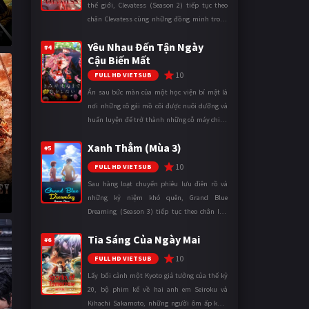
thế giới, Clevatess (Season 2) tiếp tục theo
chân Clevatess cùng những đồng minh trong
cuộc chiến chống lại các thế lực đang đẩy nhân
Yêu Nhau Đến Tận Ngày
loại đến bờ vực diệ ...
#4
Cậu Biến Mất
10
FULL HD VIETSUB
Ẩn sau bức màn của một học viện bí mật là
nơi những cô gái mồ côi được nuôi dưỡng và
huấn luyện để trở thành những cỗ máy chiến
đấu. Trong thế giới khắc nghiệt ấy, cái chết
Xanh Thẳm (Mùa 3)
được xem là điều hiển nh ...
#5
10
FULL HD VIETSUB
Sau hàng loạt chuyến phiêu lưu điên rồ và
những kỷ niệm khó quên, Grand Blue
a
Dreaming (Season 3) tiếp tục theo chân Iori
Kitahara cùng các thành viên câu lạc bộ lặn
Tia Sáng Của Ngày Mai
trong những ngày tháng đại học đ ...
#6
10
FULL HD VIETSUB
Lấy bối cảnh một Kyoto giả tưởng của thế kỷ
20, bộ phim kể về hai anh em Seiroku và
Kihachi Sakamoto, những người ôm ấp khát