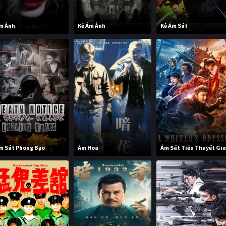
m Ảnh
Kẻ Ám Ảnh
Kẻ Ám Sát
m Sát Phong Bạo
Ám Hoa
Ám Sát Tiểu Thuyết Gi