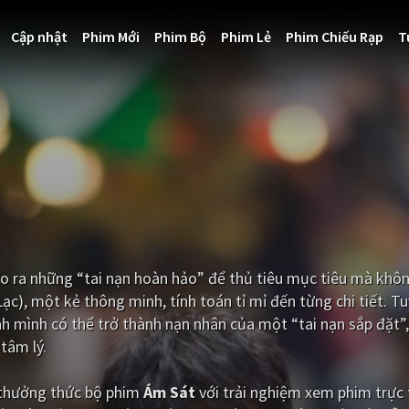
Cập nhật
Phim Mới
Phim Bộ
Phim Lẻ
Phim Chiếu Rạp
T
 ra những “tai nạn hoàn hảo” để thủ tiêu mục tiêu mà khôn
c), một kẻ thông minh, tính toán tỉ mỉ đến từng chi tiết. Tu
nh mình có thể trở thành nạn nhân của một “tai nạn sắp đặt”
tâm lý.
i thưởng thức bộ phim
Ám Sát
với trải nghiệm xem phim trực