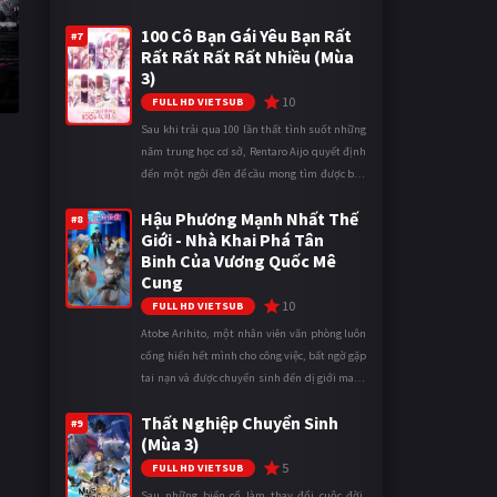
vọng đưa Kỷ nguyên Điện đến với đất nước
100 Cô Bạn Gái Yêu Bạn Rất
thông qua cuốn Danh mục Điện th ...
#7
Rất Rất Rất Rất Nhiều (Mùa
3)
10
FULL HD VIETSUB
Sau khi trải qua 100 lần thất tình suốt những
năm trung học cơ sở, Rentaro Aijo quyết định
đến một ngôi đền để cầu mong tìm được bạn
gái khi bước vào cấp ba. Lời cầu nguyện của
Hậu Phương Mạnh Nhất Thế
cậu được Thần Tình Y ...
#8
Giới - Nhà Khai Phá Tân
Binh Của Vương Quốc Mê
Cung
10
FULL HD VIETSUB
Atobe Arihito, một nhân viên văn phòng luôn
cống hiến hết mình cho công việc, bất ngờ gặp
tai nạn và được chuyển sinh đến dị giới mang
tên Vương quốc Mê Cung. Tại đây, anh trở
Thất Nghiệp Chuyển Sinh
thành một mạo hiểm gi ...
#9
(Mùa 3)
5
FULL HD VIETSUB
Sau những biến cố làm thay đổi cuộc đời,