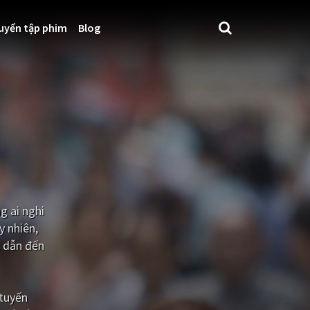
uyển tập phim
Blog
g ai nghi
y nhiên,
, dẫn đến
 tuyến