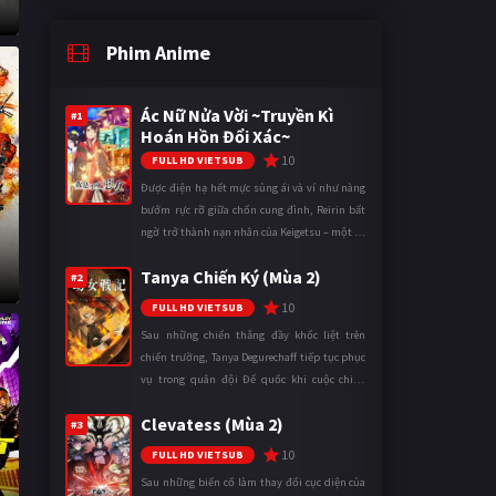
Phim Anime
Ác Nữ Nửa Vời ~Truyền Kì
#1
Hoán Hồn Đổi Xác~
10
FULL HD VIETSUB
Được điện hạ hết mực sủng ái và ví như nàng
bướm rực rỡ giữa chốn cung đình, Reirin bất
ngờ trở thành nạn nhân của Keigetsu – một kẻ
sống ký sinh trong triều đình đã sử dụng ma
Tanya Chiến Ký (Mùa 2)
thuật để hoán đổi th ...
#2
10
FULL HD VIETSUB
Sau những chiến thắng đầy khốc liệt trên
chiến trường, Tanya Degurechaff tiếp tục phục
vụ trong quân đội Đế quốc khi cuộc chiến
ngày càng leo thang và mở rộng trên nhiều
Clevatess (Mùa 2)
mặt trận. Dù sở hữu tài năn ...
#3
10
FULL HD VIETSUB
Sau những biến cố làm thay đổi cục diện của