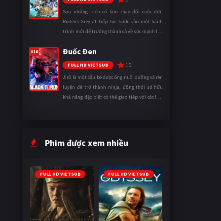
Sau những biến cố làm thay đổi cuộc đời,
Rudeus Greyrat tiếp tục bước vào một hành
trình mới để trưởng thành cả về sức mạnh lẫn
tinh thần. Khi đối mặt với những thử thách
Đuốc Đen
ngày càng khắc nghiệt, anh ...
#10
10
FULL HD VIETSUB
Jirô là một cậu bé được ông nuôi dưỡng và rèn
luyện để trở thành ninja, đồng thời sở hữu
khả năng đặc biệt có thể giao tiếp với các loài
động vật. Bị mọi người xa lánh vì sự khác biệt
của mình, cậu ...
Phim được xem nhiều
FULL HD VIETSUB
FULL HD VIETSUB