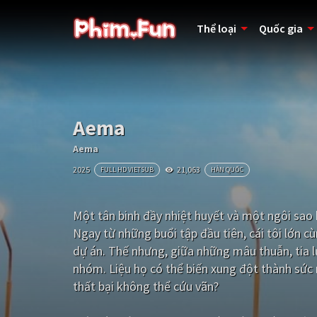
Thể loại
Quốc gia
Aema
Aema
2025
21,063
FULL HD VIETSUB
HÀN QUỐC
Một tân binh đầy nhiệt huyết và một ngôi sao
Ngay từ những buổi tập đầu tiên, cái tôi lớn c
dự án. Thế nhưng, giữa những mâu thuẫn, tia 
nhóm. Liệu họ có thể biến xung đột thành sức
thất bại không thể cứu vãn?