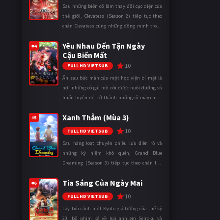
Sau những biến cố làm thay đổi cục diện của
thế giới, Clevatess (Season 2) tiếp tục theo
chân Clevatess cùng những đồng minh trong
cuộc chiến chống lại các thế lực đang đẩy nhân
Yêu Nhau Đến Tận Ngày
loại đến bờ vực diệ ...
#4
Cậu Biến Mất
10
FULL HD VIETSUB
Ẩn sau bức màn của một học viện bí mật là
nơi những cô gái mồ côi được nuôi dưỡng và
huấn luyện để trở thành những cỗ máy chiến
đấu. Trong thế giới khắc nghiệt ấy, cái chết
Xanh Thẳm (Mùa 3)
được xem là điều hiển nh ...
#5
10
FULL HD VIETSUB
Sau hàng loạt chuyến phiêu lưu điên rồ và
những kỷ niệm khó quên, Grand Blue
Dreaming (Season 3) tiếp tục theo chân Iori
Kitahara cùng các thành viên câu lạc bộ lặn
Tia Sáng Của Ngày Mai
trong những ngày tháng đại học đ ...
#6
10
FULL HD VIETSUB
Lấy bối cảnh một Kyoto giả tưởng của thế kỷ
20, bộ phim kể về hai anh em Seiroku và