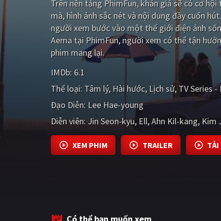
Trên nền tảng
PhimFun
, khán giả sẽ có cơ hộ
mà, hình ảnh sắc nét và nội dung đầy cuốn hú
người xem bước vào một thế giới điện ảnh sốn
Aema tại PhimFun, người xem có thể tận hưởng
phim mang lại.
IMDb:
6.1
Thể loại:
Tâm lý
Hài hước
Lịch sử
TV Series -
Đạo Diễn:
Lee Hae-young
Diễn viên:
Jin Seon-kyu
Ell
Ahn Kil-kang
Kim 
XEM PHIM
TRAILER
TẢI
Có thể bạn muốn xem