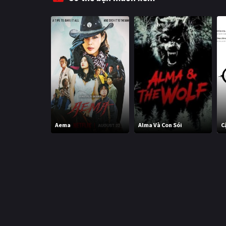
Aema
Alma Và Con Sói
C