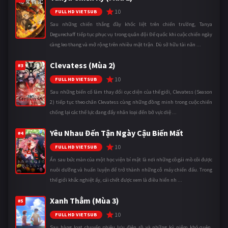
10
FULL HD VIETSUB
Sau những chiến thắng đầy khốc liệt trên chiến trường, Tanya
Degurechaff tiếp tục phục vụ trong quân đội Đế quốc khi cuộc chiến ngày
càng leo thang và mở rộng trên nhiều mặt trận. Dù sở hữu tài năn ...
Clevatess (Mùa 2)
#3
10
FULL HD VIETSUB
Sau những biến cố làm thay đổi cục diện của thế giới, Clevatess (Season
2) tiếp tục theo chân Clevatess cùng những đồng minh trong cuộc chiến
chống lại các thế lực đang đẩy nhân loại đến bờ vực diệ ...
Yêu Nhau Đến Tận Ngày Cậu Biến Mất
#4
10
FULL HD VIETSUB
Ẩn sau bức màn của một học viện bí mật là nơi những cô gái mồ côi được
nuôi dưỡng và huấn luyện để trở thành những cỗ máy chiến đấu. Trong
thế giới khắc nghiệt ấy, cái chết được xem là điều hiển nh ...
Xanh Thẳm (Mùa 3)
#5
10
FULL HD VIETSUB
Sau hàng loạt chuyến phiêu lưu điên rồ và những kỷ niệm khó quên,