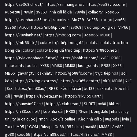
https://sv368.direct/
|
https://zinmanga.net
|
https://ee88vie.com/
|
Kubet88
|
78win
|
sv368
|
nhà cái lô đề
|
78win
|
xoilac tv
|
xoso66
|
https://keonhacai55.bet/
|
socolive
|
Alo789
|
Ae888
|
xôi lạc
|
vip66
|
Sv368
|
Vip66
|
https://mb66p.com/
|
sv368
|
truc tiep bong da
|
VIP66
|
https://78winnh.net/
|
https://mb66q.com/
|
Xoso66
|
MB66
|
https://mb66.life/
|
colatv trực tiếp bóng đá
|
colatv
|
colatv truc tiep
bong da
|
colatv
|
colatv bóng đá trực tiếp
|
https://rr88co.net/
|
https://tylekeonhacai.futbol/
|
https://bshbet.com/
|
xx88
|
RR88
|
thapcamtv
|
xoilac
|
XX88
|
MM88
|
MM88
|
luongsontv
|
RR88
|
XX88
|
MB66
|
gavangtv
|
cakhiatv
|
https://go88fc.com/
|
trực tiếp nba
|
soi
kèo
|
https://79king.express/
|
https://ok365.center/
|
ok9
|
MB66
|
KJC
|
8xx
|
https://mm88.io/
|
RR88
|
kèo nhà cái
|
bet88
|
cakhiatv
|
kèo nhà
cái
|
78win
|
https://f8beta2.me/
|
https://rikvip97.art/
|
https://sunwin97.art/
|
https://kclub.team/
|
SHBET
|
xx88
|
8kbet
|
https://rr88.se.net/
|
kèo nhà cái
|
RR88
|
78win
|
bongdalu
|
nha cai uy
tin
|
ty le ca cuoc
|
7mcn
|
Xóc đĩa online
|
Kèo nhà cái 5
|
88goals
|
iwin
|
Tài xỉu MD5
|
1GOM
|
Rikvip
|
Go88
|
B52 club
|
max88
|
MM88
|
Ae888
|
go88
|
xoso66
|
https://cm88.dad/
|
https://hi88.uno/
|
MM88
|