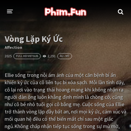
THỂ LOẠI
Vòng Lặp Ký Ức
Thần thoại - Cổ trang
Hành động
Affection
2025
2,291
FULL HD VIETSUB
ÂU - MỸ
Tâm lý
Chiến tranh
Võ thuật - Kiếm hiệp
Nhạc kịch
Ellie sống trong nỗi ám ảnh của một căn bệnh bí ẩn
khiến ký ức của cô liên tục bị xóa sạch. Mỗi lần tỉnh dậy,
Kinh dị
Tội phạm - Hình sự
cô lại rơi vào trạng thái hoang mang khi không nhận ra
Phiêu lưu
Hài hước
người đàn ông luôn khẳng định mình là chồng cô, cũng
như cô bé nhỏ tuổi gọi cô bằng mẹ. Cuộc sống của Ellie
Viễn tưởng
Khoa học - Tài liệu
trở thành vòng lặp đầy bất an, nơi mọi ký ức, cảm xúc và
Hoạt hình
Thể thao
mối quan hệ đều có thể biến mất chỉ sau một giấc
ngủ.Không chấp nhận tiếp tục sống trong sự mù mờ,
Tình cảm - Lãng mạn
Kỳ ảo