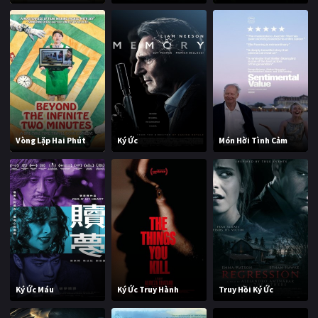
Vòng Lặp Hai Phút
Ký Ức
Món Hời Tình Cảm
Ký Ức Máu
Ký Ức Truy Hành
Truy Hồi Ký Ức