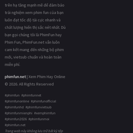
trên hạ tầng mạnh mẽ để đảm bảo
trải nghiệm xem phim fun của bạn
luôn đạt tốc độ tải cực nhanh và
chất lượng hiển thị sắc nét nhất. Dù
bạn gọi chúng tôi là PhimFun hay
Phim Fun, PhimFun.net vẫn luôn
cam kết mang đến những bộ phim
mới, vietsub chuẩn và hoàn toàn
miễn phí.
phimfun.net
| Xem Phim Hay Online
© 2026. All Rights Reserved
#phimfun #phimfunnet
#phimfunonline #phimfunofficial
#phimfunhd #phimfunvietsub
#phimfunmienphi #xemphimfun
#phimfun2026 #phimfunmoi
#phimfun.net
Trang web này không lưu trữ bất kỳ tệp