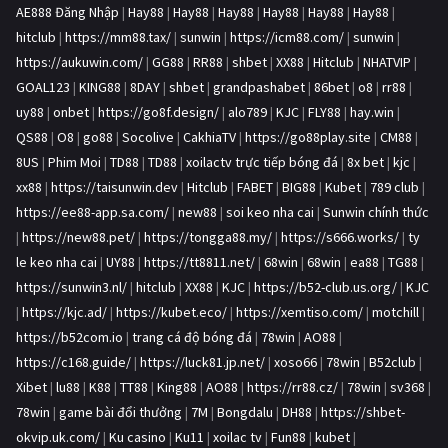
AE888 Đăng Nhập
|
Hay88
|
Hay88
|
Hay88
|
Hay88
|
Hay88
|
Hay88
|
hitclub
|
https://mm88.tax/
|
sunwin
|
https://icm88.com/
|
sunwin
|
https://aukuwin.com/
|
GG88
|
RR88
|
shbet
|
XX88
|
Hitclub
|
NHATVIP
|
GOAL123
|
KING88
|
8DAY
|
shbet
|
grandpashabet
|
86bet
|
o8
|
rr88
|
uy88
|
onbet
|
https://go8f.design/
|
alo789
|
KJC
|
FLY88
|
hay.win
|
QS88
|
O8
|
go88
|
Socolive
|
CakhiaTV
|
https://go88play.site
|
CM88
|
8US
|
Phim Moi
|
TD88
|
TD88
|
xoilactv trực tiếp bóng đá
|
8x bet
|
kjc
|
xx88
|
https://taisunwin.dev
|
Hitclub
|
FABET
|
BIG88
|
Kubet
|
789 club
|
https://ee88-app.sa.com/
|
new88
|
soi keo nha cai
|
Sunwin chính thức
|
https://new88.pet/
|
https://tongga88.my/
|
https://s666.works/
|
ty
le keo nha cai
|
UY88
|
https://tt8811.net/
|
68win
|
68win
|
ea88
|
TG88
|
https://sunwin3.nl/
|
hitclub
|
XX88
|
KJC
|
https://b52-club.us.org/
|
KJC
|
https://kjc.ad/
|
https://kubet.eco/
|
https://xemtiso.com/
|
motchill
|
https://b52com.io
|
trang cá độ bóng đá
|
78win
|
AO88
|
https://c168.guide/
|
https://luck81.jp.net/
|
xoso66
|
78win
|
B52club
|
Xibet
|
lu88
|
K88
|
TT88
|
King88
|
AO88
|
https://rr88.cz/
|
78win
|
sv368
|
78win
|
game bài đổi thưởng
|
7M
|
Bongdalu
|
DH88
|
https://shbet-
okvip.uk.com/
|
Ku casino
|
Ku11
|
xoilac tv
|
Fun88
|
kubet
|