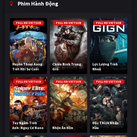
Phim Hành Động
FULL HD VIETSUB
FULL HD VIETSUB
FULL HD VIETSUB
Huyền Thoại Aang:
Chiến Binh Trong
Lực Lượng Tinh
Tiết Khí Sư Cuối
Gió
Nhuệ
Cùng
FULL HD VIETSUB
FULL HD VIETSUB
FULL HD VIETSUB
Tay Ngắm Tinh
Độc Thích Nhập
Anh: Nguy Cơ Nano
Nhện Ăn Hồn
Hầu