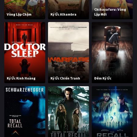
Chihayafuru: Vòng
Vòng Lặp Chậm
Ký Ức Alhambra
Lặp Mới
Ký Ức Kinh Hoàng
Ký Ức Chiến Tranh
Đêm Ký Ức