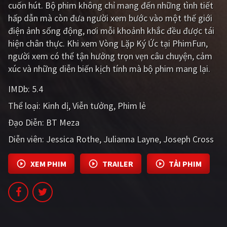
cuốn hút. Bộ phim không chỉ mang đến những tình tiết
PHIM MỚI
hấp dẫn mà còn đưa người xem bước vào một thế giới
PHIM BỘ
điện ảnh sống động, nơi mỗi khoảnh khắc đều được tái
hiện chân thực. Khi xem Vòng Lặp Ký Ức tại PhimFun,
PHIM LẺ
người xem có thể tận hưởng trọn vẹn câu chuyện, cảm
xúc và những diễn biến kịch tính mà bộ phim mang lại.
PHIM CHIẾU RẠP
IMDb:
5.4
TUYỂN TẬP PHIM
Thể loại:
Kinh dị
Viễn tưởng
Phim lẻ
BLOG
Đạo Diễn:
BT Meza
Diễn viên:
Jessica Rothe
Julianna Layne
Joseph Cross
XEM PHIM
TRAILER
TẢI PHIM