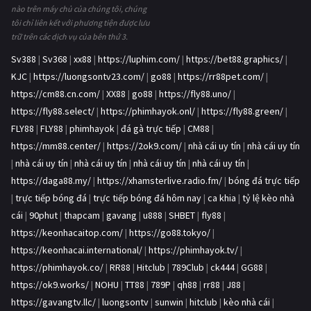
nào trên máy chủ của chúng tôi, chúng
tôi chỉ liên kết với phương tiện được lưu
trữ trên các dịch vụ của bên thứ 3.
Sv388
|
Sv368
|
xx88
|
https://luphim.com/
|
https://bet88.graphics/
|
KJC
|
https://luongsontv23.com/
|
go88
|
https://rr88pet.com/
|
https://cm88.cn.com/
|
XX88
|
go88
|
https://fly88.uno/
|
https://fly88.select/
|
https://phimhayok.onl/
|
https://fly88.green/
|
FLY88
|
FLY88
|
phimhayok
|
đá gà trực tiếp
|
CM88
|
https://mm88.center/
|
https://2ok9.com/
|
nhà cái uy tín
|
nhà cái uy tín
|
nhà cái uy tín
|
nhà cái uy tín
|
nhà cái uy tín
|
nhà cái uy tín
|
https://daga88.my/
|
https://xhamsterlive.radio.fm/
|
bóng đá trực tiếp
|
trực tiếp bóng đá
|
trực tiếp bóng đá hôm nay
|
ca khia
|
tỷ lệ kèo nhà
cái
|
90phut
|
thapcam
|
gavang
|
u888
|
SHBET
|
fly88
|
https://keonhacaitop.com/
|
https://go88.tokyo/
|
https://keonhacai.international/
|
https://phimhayok.tv/
|
https://phimhayok.co/
|
RR88
|
Hitclub
|
789Club
|
ck444
|
GG88
|
https://ok9.works/
|
NOHU
|
TT88
|
789P
|
qh88
|
rr88
|
J88
|
https://gavangtv.llc/
|
luongsontv
|
sunwin
|
hitclub
|
kèo nhà cái
|