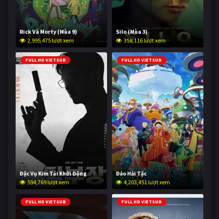
Rick Và Morty (Mùa 9)
Silo (Mùa 3)
2,995,475 lượt xem
358,116 lượt xem
FULL HD VIETSUB
FULL HD VIETSUB
Đặc Vụ Kim Tái Khởi Động
Đảo Hải Tặc
594,769 lượt xem
4,203,451 lượt xem
FULL HD VIETSUB
FULL HD VIETSUB