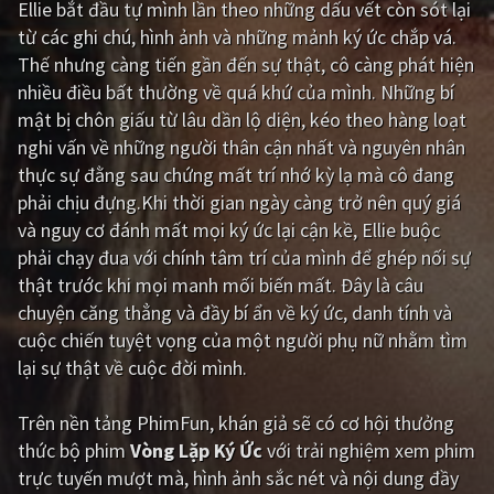
Ellie bắt đầu tự mình lần theo những dấu vết còn sót lại
từ các ghi chú, hình ảnh và những mảnh ký ức chắp vá.
Giật gân
Gia đình
Thế nhưng càng tiến gần đến sự thật, cô càng phát hiện
Bí ẩn
Lịch sử
nhiều điều bất thường về quá khứ của mình. Những bí
mật bị chôn giấu từ lâu dần lộ diện, kéo theo hàng loạt
Viễn Tây
Tiểu sử
nghi vấn về những người thân cận nhất và nguyên nhân
GameShow
DramaTV
thực sự đằng sau chứng mất trí nhớ kỳ lạ mà cô đang
phải chịu đựng.Khi thời gian ngày càng trở nên quý giá
QUỐC GIA
và nguy cơ đánh mất mọi ký ức lại cận kề, Ellie buộc
phải chạy đua với chính tâm trí của mình để ghép nối sự
Âu - Mỹ
Trung Quốc - Hồng Kông
thật trước khi mọi manh mối biến mất. Đây là câu
chuyện căng thẳng và đầy bí ẩn về ký ức, danh tính và
Hàn Quốc
Nhật Bản
cuộc chiến tuyệt vọng của một người phụ nữ nhằm tìm
Ấn Độ
Việt Nam
lại sự thật về cuộc đời mình.
Tổng hợp
Trên nền tảng
PhimFun
, khán giả sẽ có cơ hội thưởng
thức bộ phim
Vòng Lặp Ký Ức
với trải nghiệm xem phim
CẬP NHẬT
trực tuyến mượt mà, hình ảnh sắc nét và nội dung đầy