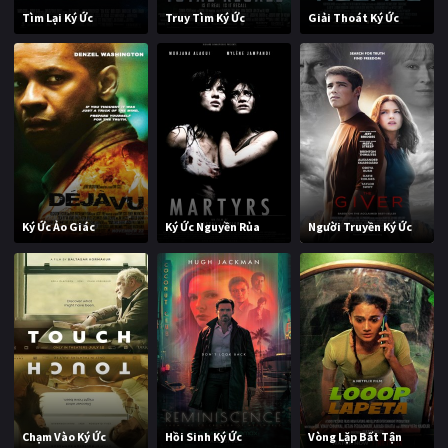
Tìm Lại Ký Ức
Truy Tìm Ký Ức
Giải Thoát Ký Ức
Ký Ức Ảo Giác
Ký Ức Nguyền Rủa
Người Truyền Ký Ức
Chạm Vào Ký Ức
Hồi Sinh Ký Ức
Vòng Lặp Bất Tận