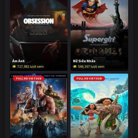
Ám Ảnh
Nữ Siêu Nhân
717,981 lượt xem
546,367 lượt xem
FULL HD VIETSUB
FULL HD VIETSUB