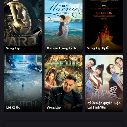
Vòng Lặp
Marnie Trong Ký Ức
Vòng Lặp Ký Ức
Ký Ức Độc Quyền: Gặp
Lỗi Ký Ức
Vòng Lặp
Lại Tình Yêu