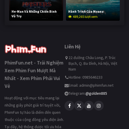
He-Man Và Những Chiến Binh
Hành Trình Của Moana
Vũ Trụ
489,265 lượt xem
237,797 lượt xem
Liên Hệ
22 đường Châu Long, P. Trúc
PhimFun.net - Trải Nghiệm
Bạch, Q. Ba Đình, Hà Nội, Việt
Nam
Xem Phim Fun Mượt Mà
Hotline: 0985646233
Nhất - Xem Phim Phải Vui
Vẻ
Email:
admin@phimfun.net
Telegram:
@golden885
Hoạt động với mục tiêu mang lại
những giây phút giải trí tuyệt vời,
PhimFun tự hào là điểm đến quen
thuộc của cộng đồng yêu điện ảnh.
Tại đây, hệ thống được tối ưu hóa