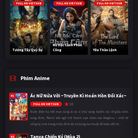
FULL HD VIETSUB
FULL HD VIETSUB
FULL HD VIETSUB
Nữ Đặc Cảnh Phản
Tương Tây Quỷ Sự
Công
Yêu Thần Lệnh
Phim Anime
Ác Nữ Nửa Vời ~Truyền Kì Hoán Hồn Đổi Xác~
#1
10
FULL HD VIETSUB
Được điện hạ hết mực sủng ái và ví như nàng bướm rực rỡ giữa chốn
cung đình, Reirin bất ngờ trở thành nạn nhân của Keigetsu – một kẻ
sống ký sinh trong triều đình đã sử dụng ma thuật để hoán đổi th ...
Tanya Chiến Ký (Mùa 2)
#2