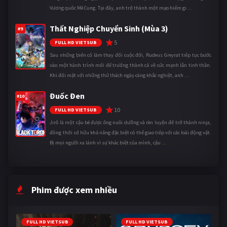
Vương quốc Mê Cung. Tại đây, anh trở thành một mạo hiểm gi ...
Thất Nghiệp Chuyển Sinh (Mùa 3)
#9
5
FULL HD VIETSUB
Sau những biến cố làm thay đổi cuộc đời, Rudeus Greyrat tiếp tục bước
vào một hành trình mới để trưởng thành cả về sức mạnh lẫn tinh thần.
Khi đối mặt với những thử thách ngày càng khắc nghiệt, anh ...
Đuốc Đen
#10
10
FULL HD VIETSUB
Jirô là một cậu bé được ông nuôi dưỡng và rèn luyện để trở thành ninja,
đồng thời sở hữu khả năng đặc biệt có thể giao tiếp với các loài động vật.
Bị mọi người xa lánh vì sự khác biệt của mình, cậu ...
Phim được xem nhiều
FULL HD VIETSUB
FULL HD VIETSUB