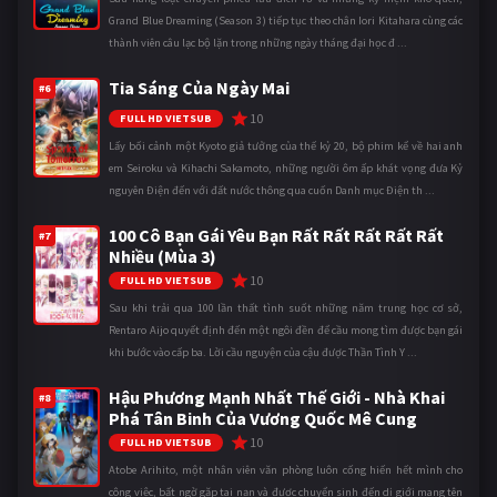
Grand Blue Dreaming (Season 3) tiếp tục theo chân Iori Kitahara cùng các
thành viên câu lạc bộ lặn trong những ngày tháng đại học đ ...
Tia Sáng Của Ngày Mai
#6
10
FULL HD VIETSUB
Lấy bối cảnh một Kyoto giả tưởng của thế kỷ 20, bộ phim kể về hai anh
em Seiroku và Kihachi Sakamoto, những người ôm ấp khát vọng đưa Kỷ
nguyên Điện đến với đất nước thông qua cuốn Danh mục Điện th ...
100 Cô Bạn Gái Yêu Bạn Rất Rất Rất Rất Rất
#7
Nhiều (Mùa 3)
10
FULL HD VIETSUB
Sau khi trải qua 100 lần thất tình suốt những năm trung học cơ sở,
Rentaro Aijo quyết định đến một ngôi đền để cầu mong tìm được bạn gái
khi bước vào cấp ba. Lời cầu nguyện của cậu được Thần Tình Y ...
Hậu Phương Mạnh Nhất Thế Giới - Nhà Khai
#8
Phá Tân Binh Của Vương Quốc Mê Cung
10
FULL HD VIETSUB
Atobe Arihito, một nhân viên văn phòng luôn cống hiến hết mình cho
công việc, bất ngờ gặp tai nạn và được chuyển sinh đến dị giới mang tên