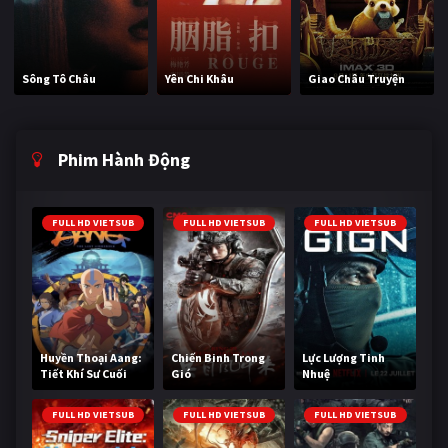
Sông Tô Châu
Yên Chi Khâu
Giao Châu Truyện
Phim Hành Động
FULL HD VIETSUB
FULL HD VIETSUB
FULL HD VIETSUB
Huyền Thoại Aang:
Chiến Binh Trong
Lực Lượng Tinh
Tiết Khí Sư Cuối
Gió
Nhuệ
Cùng
FULL HD VIETSUB
FULL HD VIETSUB
FULL HD VIETSUB