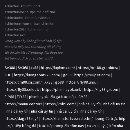
#phimfun #phimfunnet
#phimfunonline #phimfunofficial
#phimfunhd #phimfunvietsub
#phimfunmienphi #xemphimfun
#phimfun2026 #phimfunmoi
#phimfun.net
Trang web này không lưu trữ bất kỳ tệp
nào trên máy chủ của chúng tôi, chúng
tôi chỉ liên kết với phương tiện được lưu
trữ trên các dịch vụ của bên thứ 3.
Sv388
|
Sv368
|
xx88
|
https://luphim.com/
|
https://bet88.graphics/
|
KJC
|
https://luongsontv23.com/
|
go88
|
https://rr88pet.com/
|
https://cm88.cn.com/
|
XX88
|
go88
|
https://fly88.uno/
|
https://fly88.select/
|
https://phimhayok.onl/
|
https://fly88.green/
|
FLY88
|
FLY88
|
phimhayok
|
đá gà trực tiếp
|
CM88
|
https://mm88.center/
|
https://2ok9.com/
|
nhà cái uy tín
|
nhà cái uy tín
|
nhà cái uy tín
|
nhà cái uy tín
|
nhà cái uy tín
|
nhà cái uy tín
|
https://daga88.my/
|
https://xhamsterlive.radio.fm/
|
bóng đá trực tiếp
|
trực tiếp bóng đá
|
trực tiếp bóng đá hôm nay
|
ca khia
|
tỷ lệ kèo nhà