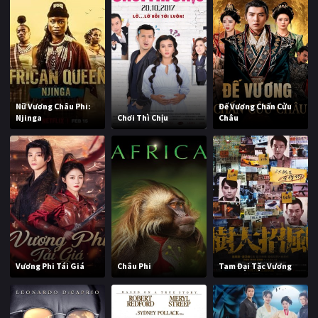
Nữ Vương Châu Phi:
Đế Vương Chấn Cửu
Njinga
Chơi Thì Chịu
Châu
Vương Phi Tái Giá
Châu Phi
Tam Đại Tặc Vương