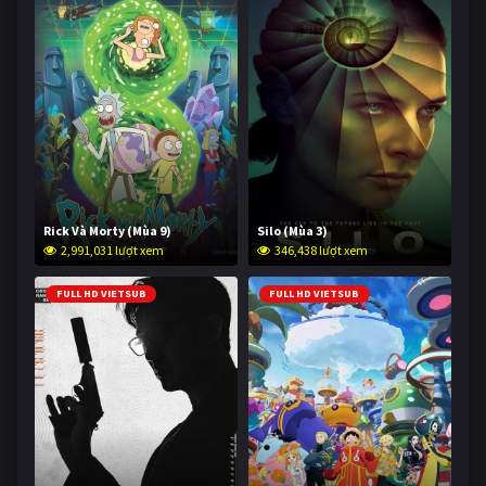
Rick Và Morty (Mùa 9)
Silo (Mùa 3)
2,991,031 lượt xem
346,438 lượt xem
FULL HD VIETSUB
FULL HD VIETSUB