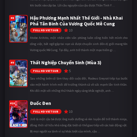
khi bước vào cấp ba. Lời cầu nguyện của cậu được Thần Tình Y ...
Hậu Phương Mạnh Nhất Thế Giới - Nhà Khai
#8
Phá Tân Binh Của Vương Quốc Mê Cung
10
FULL HD VIETSUB
Atobe Arihito, một nhân viên văn phòng luôn cống hiến hết mình cho
công việc, bất ngờ gặp tai nạn và được chuyển sinh đến dị giới mang tên
Vương quốc Mê Cung. Tại đây, anh trở thành một mạo hiểm gi ...
Thất Nghiệp Chuyển Sinh (Mùa 3)
#9
5
FULL HD VIETSUB
Sau những biến cố làm thay đổi cuộc đời, Rudeus Greyrat tiếp tục bước
vào một hành trình mới để trưởng thành cả về sức mạnh lẫn tinh thần.
Khi đối mặt với những thử thách ngày càng khắc nghiệt, anh ...
Đuốc Đen
#10
10
FULL HD VIETSUB
Jirô là một cậu bé được ông nuôi dưỡng và rèn luyện để trở thành ninja,
đồng thời sở hữu khả năng đặc biệt có thể giao tiếp với các loài động vật.
Bị mọi người xa lánh vì sự khác biệt của mình, cậu ...