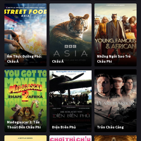
Ẩm Thực Đường Phố:
Những Ngôi Sao Trẻ
Châu Á
Châu Á
Châu Phi
Madagascar 2: Tẩu
Thoát Đến Châu Phi
Điện Biên Phủ
Trân Châu Cảng