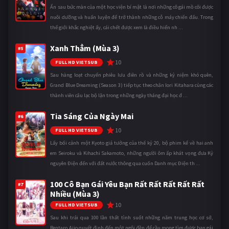
Ẩn sau bức màn của một học viện bí mật là nơi những cô gái mồ côi được
nuôi dưỡng và huấn luyện để trở thành những cỗ máy chiến đấu. Trong
thế giới khắc nghiệt ấy, cái chết được xem là điều hiển nh ...
Xanh Thẳm (Mùa 3)
#5
10
FULL HD VIETSUB
Sau hàng loạt chuyến phiêu lưu điên rồ và những kỷ niệm khó quên,
Grand Blue Dreaming (Season 3) tiếp tục theo chân Iori Kitahara cùng các
thành viên câu lạc bộ lặn trong những ngày tháng đại học đ ...
Tia Sáng Của Ngày Mai
#6
10
FULL HD VIETSUB
Lấy bối cảnh một Kyoto giả tưởng của thế kỷ 20, bộ phim kể về hai anh
em Seiroku và Kihachi Sakamoto, những người ôm ấp khát vọng đưa Kỷ
nguyên Điện đến với đất nước thông qua cuốn Danh mục Điện th ...
100 Cô Bạn Gái Yêu Bạn Rất Rất Rất Rất Rất
#7
Nhiều (Mùa 3)
10
FULL HD VIETSUB
Sau khi trải qua 100 lần thất tình suốt những năm trung học cơ sở,
Rentaro Aijo quyết định đến một ngôi đền để cầu mong tìm được bạn gái