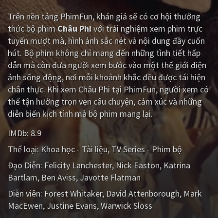
Trên nền tảng
PhimFun
, khán giả sẽ có cơ hội thưởng
Giật gân
Gia đình
thức bộ phim
Châu Phi
với trải nghiệm xem phim trực
Bí ẩn
Lịch sử
tuyến mượt mà, hình ảnh sắc nét và nội dung đầy cuốn
hút. Bộ phim không chỉ mang đến những tình tiết hấp
Viễn Tây
Tiểu sử
dẫn mà còn đưa người xem bước vào một thế giới điện
GameShow
DramaTV
ảnh sống động, nơi mỗi khoảnh khắc đều được tái hiện
chân thực. Khi xem Châu Phi tại PhimFun, người xem có
QUỐC GIA
thể tận hưởng trọn vẹn câu chuyện, cảm xúc và những
diễn biến kịch tính mà bộ phim mang lại.
Âu - Mỹ
Trung Quốc - Hồng Kông
IMDb:
8.9
Hàn Quốc
Nhật Bản
Thể loại:
Khoa học - Tài liệu
TV Series - Phim bộ
Ấn Độ
Việt Nam
Đạo Diễn:
Felicity Lanchester
Nick Easton
Katrina
Bartlam
Ben Aviss
Javotte Flatman
Tổng hợp
Diễn viên:
Forest Whitaker
David Attenborough
Mark
MacEwen
Justine Evans
Warwick Sloss
CẬP NHẬT