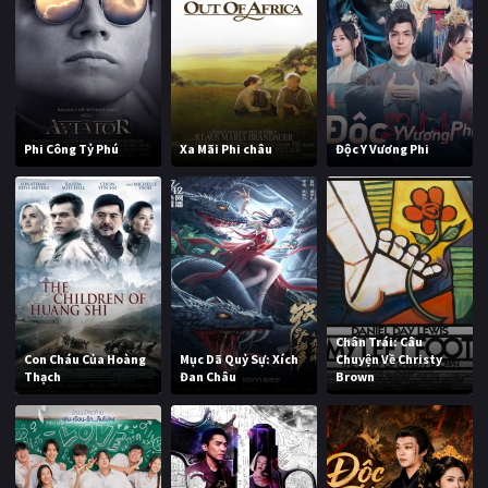
Phi Công Tỷ Phú
Xa Mãi Phi châu
Độc Y Vương Phi
Chân Trái: Câu
Con Cháu Của Hoàng
Mục Dã Quỷ Sự: Xích
Chuyện Về Christy
Thạch
Đan Châu
Brown