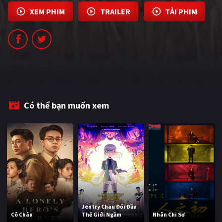
PHIM MỚI
XEM PHIM
TRAILER
TẢI PHIM
PHIM BỘ
PHIM LẺ
PHIM CHIẾU RẠP
TUYỂN TẬP PHIM
Có thể bạn muốn xem
BLOG
Jentry Chau Đối Đầu
Cô Châu
Thế Giới Ngầm
Nhân Chi Sơ