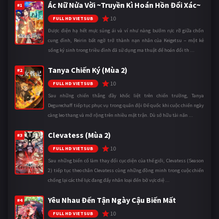
Ác Nữ Nửa Vời ~Truyền Kì Hoán Hồn Đổi Xác~
#1
10
FULL HD VIETSUB
Được điện hạ hết mực sủng ái và ví như nàng bướm rực rỡ giữa chốn
cung đình, Reirin bất ngờ trở thành nạn nhân của Keigetsu – một kẻ
sống ký sinh trong triều đình đã sử dụng ma thuật để hoán đổi th ...
Tanya Chiến Ký (Mùa 2)
#2
10
FULL HD VIETSUB
Sau những chiến thắng đầy khốc liệt trên chiến trường, Tanya
Degurechaff tiếp tục phục vụ trong quân đội Đế quốc khi cuộc chiến ngày
càng leo thang và mở rộng trên nhiều mặt trận. Dù sở hữu tài năn ...
Clevatess (Mùa 2)
#3
10
FULL HD VIETSUB
Sau những biến cố làm thay đổi cục diện của thế giới, Clevatess (Season
2) tiếp tục theo chân Clevatess cùng những đồng minh trong cuộc chiến
chống lại các thế lực đang đẩy nhân loại đến bờ vực diệ ...
Yêu Nhau Đến Tận Ngày Cậu Biến Mất
#4
10
FULL HD VIETSUB