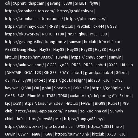
cái
|
90phut
|
thapcam
|
gavang
|
u888
|
SHBET
|
fly88
|
https://keonhacaitop.com/
|
https://go88.tokyo/
|
https://keonhacai.international/
|
https://phimhayok.tv/
|
https://phimhayok.co/
|
RR88
|
Hitclub
|
789Club
|
ck444
|
GG88
|
https://ok9.works/
|
NOHU
|
TT88
|
789P
|
qh88
|
rr88
|
J88
|
https://gavangtv.llc/
|
luongsontv
|
sunwin
|
hitclub
|
kèo nhà cái
|
AE888 Đăng Nhập
|
Hay88
|
Hay88
|
Hay88
|
Hay88
|
Hay88
|
Hay88
|
hitclub
|
https://mm88.tax/
|
sunwin
|
https://icm88.com/
|
sunwin
|
https://aukuwin.com/
|
GG88
|
go88
|
RR88
|
RR88
|
shbet
|
XX88
|
Hitclub
|
NHATVIP
|
GOAL123
|
KING88
|
8DAY
|
shbet
|
grandpashabet
|
86bet
|
o8
|
rr88
|
uy88
|
onbet
|
https://go8f.design/
|
alo789
|
KJC
|
FLY88
|
hay.win
|
QS88
|
O8
|
go88
|
Socolive
|
CakhiaTV
|
https://go88play.site
|
CM88
|
8US
|
Phim Moi
|
TD88
|
TD88
|
xoilactv trực tiếp bóng đá
|
8x bet
|
kjc
|
xx88
|
https://taisunwin.dev
|
Hitclub
|
FABET
|
BIG88
|
Kubet
|
789
club
|
https://ee88-app.sa.com/
|
new88
|
soi keo nha cai
|
Sunwin
chính thức
|
https://new88.pet/
|
https://tongga88.my/
|
https://s666.works/
|
ty le keo nha cai
|
UY88
|
https://tt8811.net/
|
68win
|
68win
|
ea88
|
TG88
|
https://sunwin3.nl/
|
hitclub
|
XX88
|
KJC
|