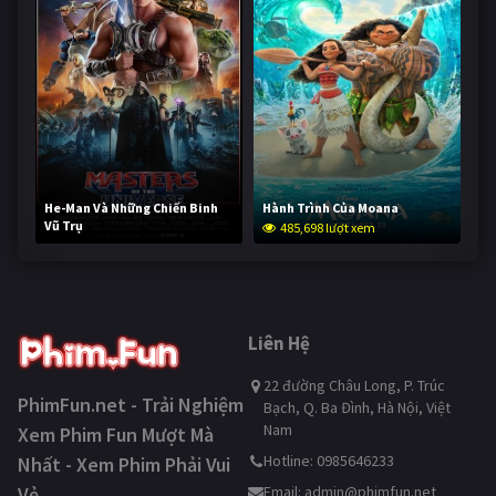
He-Man Và Những Chiến Binh
Hành Trình Của Moana
Vũ Trụ
485,698 lượt xem
233,470 lượt xem
Liên Hệ
22 đường Châu Long, P. Trúc
PhimFun.net - Trải Nghiệm
Bạch, Q. Ba Đình, Hà Nội, Việt
Nam
Xem Phim Fun Mượt Mà
Hotline: 0985646233
Nhất - Xem Phim Phải Vui
Vẻ
Email:
admin@phimfun.net