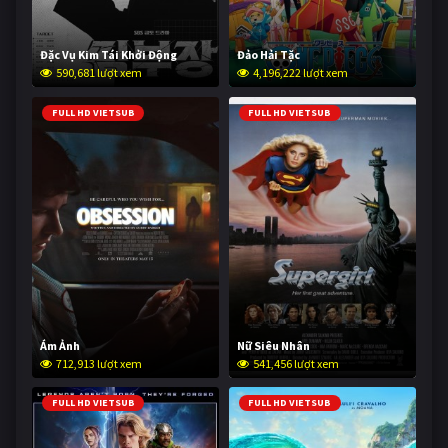
Đặc Vụ Kim Tái Khởi Động
Đảo Hải Tặc
590,681 lượt xem
4,196,222 lượt xem
FULL HD VIETSUB
FULL HD VIETSUB
Ám Ảnh
Nữ Siêu Nhân
712,913 lượt xem
541,456 lượt xem
FULL HD VIETSUB
FULL HD VIETSUB