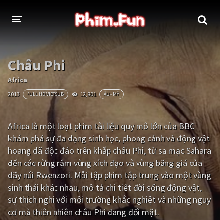
THỂ LOẠI
Châu Phi
Thần thoại - Cổ trang
Hành động
Africa
2013
12,801
FULL HD VIETSUB
ÂU - MỸ
Tâm lý
Chiến tranh
Võ thuật - Kiếm hiệp
Nhạc kịch
Africa là một loạt phim tài liệu quy mô lớn của BBC
khám phá sự đa dạng sinh học, phong cảnh và động vật
Kinh dị
Tội phạm - Hình sự
hoang dã độc đáo trên khắp châu Phi, từ sa mạc Sahara
Phiêu lưu
Hài hước
đến các rừng rậm vùng xích đạo và vùng băng giá của
dãy núi Rwenzori. Mỗi tập phim tập trung vào một vùng
Viễn tưởng
Khoa học - Tài liệu
sinh thái khác nhau, mô tả chi tiết đời sống động vật,
Hoạt hình
Thể thao
sự thích nghi với môi trường khắc nghiệt và những nguy
cơ mà thiên nhiên châu Phi đang đối mặt.
Tình cảm - Lãng mạn
Kỳ ảo