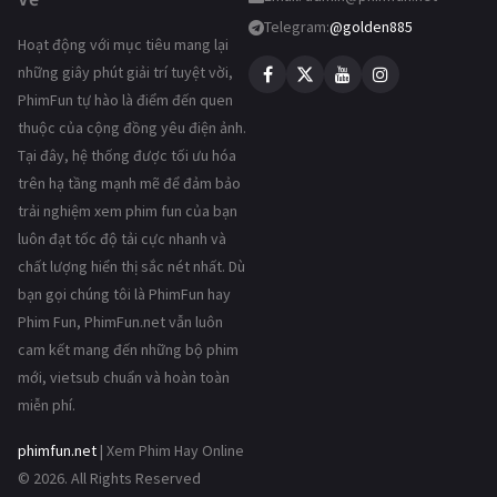
Telegram:
@golden885
Hoạt động với mục tiêu mang lại
những giây phút giải trí tuyệt vời,
PhimFun tự hào là điểm đến quen
thuộc của cộng đồng yêu điện ảnh.
Tại đây, hệ thống được tối ưu hóa
trên hạ tầng mạnh mẽ để đảm bảo
trải nghiệm xem phim fun của bạn
luôn đạt tốc độ tải cực nhanh và
chất lượng hiển thị sắc nét nhất. Dù
bạn gọi chúng tôi là PhimFun hay
Phim Fun, PhimFun.net vẫn luôn
cam kết mang đến những bộ phim
mới, vietsub chuẩn và hoàn toàn
miễn phí.
phimfun.net
| Xem Phim Hay Online
© 2026. All Rights Reserved