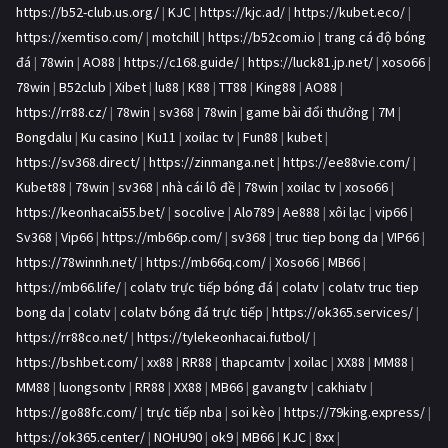
https://b52-club.us.org/
|
KJC
|
https://kjc.ad/
|
https://kubet.eco/
|
https://xemtiso.com/
|
motchill
|
https://b52com.io
|
trang cá độ bóng
đá
|
78win
|
AO88
|
https://c168.guide/
|
https://luck81.jp.net/
|
xoso66
|
78win
|
B52club
|
Xibet
|
lu88
|
K88
|
TT88
|
King88
|
AO88
|
https://rr88.cz/
|
78win
|
sv368
|
78win
|
game bài đổi thưởng
|
7M
|
Bongdalu
|
Ku casino
|
Ku11
|
xoilac tv
|
Fun88
|
kubet
|
https://sv368.direct/
|
https://zinmanga.net
|
https://ee88vie.com/
|
Kubet88
|
78win
|
sv368
|
nhà cái lô đề
|
78win
|
xoilac tv
|
xoso66
|
https://keonhacai55.bet/
|
socolive
|
Alo789
|
Ae888
|
xôi lạc
|
vip66
|
Sv368
|
Vip66
|
https://mb66p.com/
|
sv368
|
truc tiep bong da
|
VIP66
|
https://78winnh.net/
|
https://mb66q.com/
|
Xoso66
|
MB66
|
https://mb66.life/
|
colatv trực tiếp bóng đá
|
colatv
|
colatv truc tiep
bong da
|
colatv
|
colatv bóng đá trực tiếp
|
https://ok365.services/
|
https://rr88co.net/
|
https://tylekeonhacai.futbol/
|
https://bshbet.com/
|
xx88
|
RR88
|
thapcamtv
|
xoilac
|
XX88
|
MM88
|
MM88
|
luongsontv
|
RR88
|
XX88
|
MB66
|
gavangtv
|
cakhiatv
|
https://go88fc.com/
|
trực tiếp nba
|
soi kèo
|
https://79king.express/
|
https://ok365.center/
|
NOHU90
|
ok9
|
MB66
|
KJC
|
8xx
|