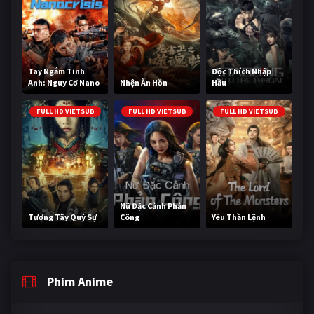
Tay Ngắm Tinh
Độc Thích Nhập
Anh: Nguy Cơ Nano
Nhện Ăn Hồn
Hầu
FULL HD VIETSUB
FULL HD VIETSUB
FULL HD VIETSUB
Nữ Đặc Cảnh Phản
Tương Tây Quỷ Sự
Công
Yêu Thần Lệnh
Phim Anime