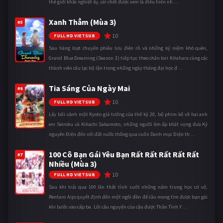
thế giới khắc nghiệt ấy, cái chết được xem là điều hiển nh ...
Xanh Thẳm (Mùa 3)
#5
10
FULL HD VIETSUB
Sau hàng loạt chuyến phiêu lưu điên rồ và những kỷ niệm khó quên,
Grand Blue Dreaming (Season 3) tiếp tục theo chân Iori Kitahara cùng các
thành viên câu lạc bộ lặn trong những ngày tháng đại học đ ...
Tia Sáng Của Ngày Mai
#6
10
FULL HD VIETSUB
Lấy bối cảnh một Kyoto giả tưởng của thế kỷ 20, bộ phim kể về hai anh
em Seiroku và Kihachi Sakamoto, những người ôm ấp khát vọng đưa Kỷ
nguyên Điện đến với đất nước thông qua cuốn Danh mục Điện th ...
100 Cô Bạn Gái Yêu Bạn Rất Rất Rất Rất Rất
#7
Nhiều (Mùa 3)
10
FULL HD VIETSUB
Sau khi trải qua 100 lần thất tình suốt những năm trung học cơ sở,
Rentaro Aijo quyết định đến một ngôi đền để cầu mong tìm được bạn gái
khi bước vào cấp ba. Lời cầu nguyện của cậu được Thần Tình Y ...