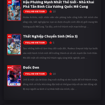
Hậu Phương Mạnh Nhất Thế Giới - Nhà Khai
#8
Phá Tân Binh Của Vương Quốc Mê Cung
10
FULL HD VIETSUB
Atobe Arihito, một nhân viên văn phòng luôn cống hiến hết mình cho
công việc, bất ngờ gặp tai nạn và được chuyển sinh đến dị giới mang tên
Vương quốc Mê Cung. Tại đây, anh trở thành một mạo hiểm gi ...
Thất Nghiệp Chuyển Sinh (Mùa 3)
#9
5
FULL HD VIETSUB
Sau những biến cố làm thay đổi cuộc đời, Rudeus Greyrat tiếp tục bước
vào một hành trình mới để trưởng thành cả về sức mạnh lẫn tinh thần.
Khi đối mặt với những thử thách ngày càng khắc nghiệt, anh ...
Đuốc Đen
#10
10
FULL HD VIETSUB
Jirô là một cậu bé được ông nuôi dưỡng và rèn luyện để trở thành ninja,
đồng thời sở hữu khả năng đặc biệt có thể giao tiếp với các loài động vật.
Bị mọi người xa lánh vì sự khác biệt của mình, cậu ...