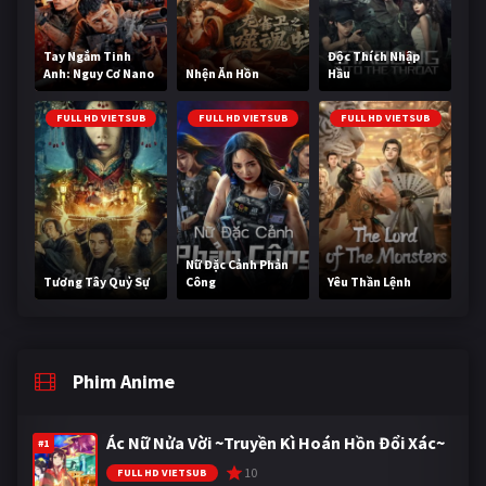
Tay Ngắm Tinh
Độc Thích Nhập
Anh: Nguy Cơ Nano
Nhện Ăn Hồn
Hầu
FULL HD VIETSUB
FULL HD VIETSUB
FULL HD VIETSUB
Nữ Đặc Cảnh Phản
Tương Tây Quỷ Sự
Công
Yêu Thần Lệnh
Phim Anime
Ác Nữ Nửa Vời ~Truyền Kì Hoán Hồn Đổi Xác~
#1
10
FULL HD VIETSUB