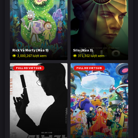
Rick Và Morty (Mùa 9)
Silo (Mùa 3)
3,000,267 lượt xem
371,302 lượt xem
FULL HD VIETSUB
FULL HD VIETSUB