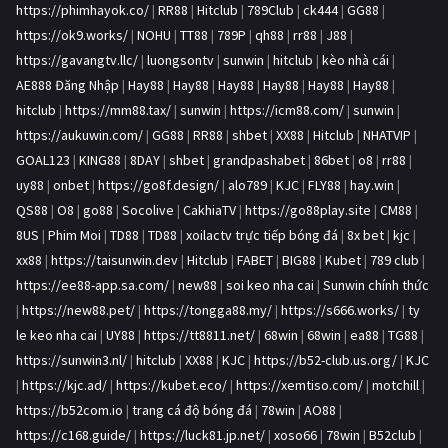
https://phimhayok.co/
|
RR88
|
Hitclub
|
789Club
|
ck444
|
GG88
|
https://ok9.works/
|
NOHU
|
TT88
|
789P
|
qh88
|
rr88
|
J88
|
https://gavangtv.llc/
|
luongsontv
|
sunwin
|
hitclub
|
kèo nhà cái
|
AE888 Đăng Nhập
|
Hay88
|
Hay88
|
Hay88
|
Hay88
|
Hay88
|
Hay88
|
hitclub
|
https://mm88.tax/
|
sunwin
|
https://icm88.com/
|
sunwin
|
https://aukuwin.com/
|
GG88
|
RR88
|
shbet
|
XX88
|
Hitclub
|
NHATVIP
|
GOAL123
|
KING88
|
8DAY
|
shbet
|
grandpashabet
|
86bet
|
o8
|
rr88
|
uy88
|
onbet
|
https://go8f.design/
|
alo789
|
KJC
|
FLY88
|
hay.win
|
QS88
|
O8
|
go88
|
Socolive
|
CakhiaTV
|
https://go88play.site
|
CM88
|
8US
|
Phim Moi
|
TD88
|
TD88
|
xoilactv trực tiếp bóng đá
|
8x bet
|
kjc
|
xx88
|
https://taisunwin.dev
|
Hitclub
|
FABET
|
BIG88
|
Kubet
|
789 club
|
https://ee88-app.sa.com/
|
new88
|
soi keo nha cai
|
Sunwin chính thức
|
https://new88.pet/
|
https://tongga88.my/
|
https://s666.works/
|
ty
le keo nha cai
|
UY88
|
https://tt8811.net/
|
68win
|
68win
|
ea88
|
TG88
|
https://sunwin3.nl/
|
hitclub
|
XX88
|
KJC
|
https://b52-club.us.org/
|
KJC
|
https://kjc.ad/
|
https://kubet.eco/
|
https://xemtiso.com/
|
motchill
|
https://b52com.io
|
trang cá độ bóng đá
|
78win
|
AO88
|
https://c168.guide/
|
https://luck81.jp.net/
|
xoso66
|
78win
|
B52club
|