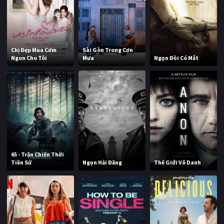
Chị Đẹp Mua Cơm
Sài Gòn Trong Cơn
Ngon Cho Tôi
Mưa
Ngọn Đồi Có Mắt
65 - Trận Chiến Thời
Tiền Sử
Ngọn Hải Đăng
Thế Giới Vô Danh