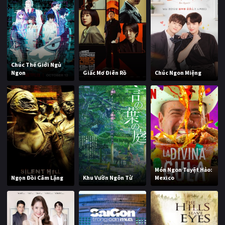
Chúc Thế Giới Ngủ
Ngon
Giấc Mơ Điên Rồ
Chúc Ngon Miệng
Món Ngon Tuyệt Hảo:
Ngọn Đồi Câm Lặng
Khu Vườn Ngôn Từ
Mexico