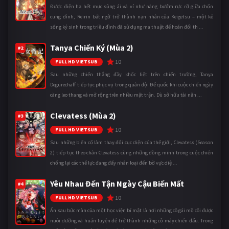
Được điện hạ hết mực sủng ái và ví như nàng bướm rực rỡ giữa chốn
cung đình, Reirin bất ngờ trở thành nạn nhân của Keigetsu – một kẻ
sống ký sinh trong triều đình đã sử dụng ma thuật để hoán đổi th ...
Tanya Chiến Ký (Mùa 2)
#2
10
FULL HD VIETSUB
Sau những chiến thắng đầy khốc liệt trên chiến trường, Tanya
Degurechaff tiếp tục phục vụ trong quân đội Đế quốc khi cuộc chiến ngày
càng leo thang và mở rộng trên nhiều mặt trận. Dù sở hữu tài năn ...
Clevatess (Mùa 2)
#3
10
FULL HD VIETSUB
Sau những biến cố làm thay đổi cục diện của thế giới, Clevatess (Season
2) tiếp tục theo chân Clevatess cùng những đồng minh trong cuộc chiến
chống lại các thế lực đang đẩy nhân loại đến bờ vực diệ ...
Yêu Nhau Đến Tận Ngày Cậu Biến Mất
#4
10
FULL HD VIETSUB
Ẩn sau bức màn của một học viện bí mật là nơi những cô gái mồ côi được
nuôi dưỡng và huấn luyện để trở thành những cỗ máy chiến đấu. Trong