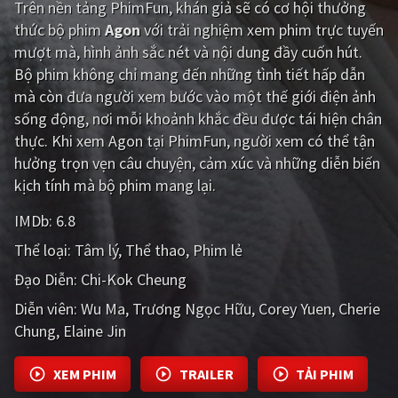
Trên nền tảng
PhimFun
, khán giả sẽ có cơ hội thưởng
thức bộ phim
Agon
với trải nghiệm xem phim trực tuyến
Giật gân
Gia đình
mượt mà, hình ảnh sắc nét và nội dung đầy cuốn hút.
Bí ẩn
Lịch sử
Bộ phim không chỉ mang đến những tình tiết hấp dẫn
mà còn đưa người xem bước vào một thế giới điện ảnh
Viễn Tây
Tiểu sử
sống động, nơi mỗi khoảnh khắc đều được tái hiện chân
GameShow
DramaTV
thực. Khi xem Agon tại PhimFun, người xem có thể tận
hưởng trọn vẹn câu chuyện, cảm xúc và những diễn biến
QUỐC GIA
kịch tính mà bộ phim mang lại.
IMDb:
6.8
Âu - Mỹ
Trung Quốc - Hồng Kông
Thể loại:
Tâm lý
Thể thao
Phim lẻ
Hàn Quốc
Nhật Bản
Đạo Diễn:
Chi-Kok Cheung
Ấn Độ
Việt Nam
Diễn viên:
Wu Ma
Trương Ngọc Hữu
Corey Yuen
Cherie
Chung
Tổng hợp
Elaine Jin
XEM PHIM
TRAILER
TẢI PHIM
CẬP NHẬT