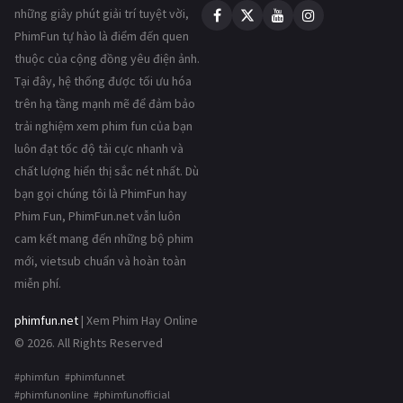
những giây phút giải trí tuyệt vời,
PhimFun tự hào là điểm đến quen
thuộc của cộng đồng yêu điện ảnh.
Tại đây, hệ thống được tối ưu hóa
trên hạ tầng mạnh mẽ để đảm bảo
trải nghiệm xem phim fun của bạn
luôn đạt tốc độ tải cực nhanh và
chất lượng hiển thị sắc nét nhất. Dù
bạn gọi chúng tôi là PhimFun hay
Phim Fun, PhimFun.net vẫn luôn
cam kết mang đến những bộ phim
mới, vietsub chuẩn và hoàn toàn
miễn phí.
phimfun.net
| Xem Phim Hay Online
© 2026. All Rights Reserved
#phimfun #phimfunnet
#phimfunonline #phimfunofficial