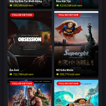
Đặc Vụ Kim Tái Khởi Động
Đảo Hải Tặc
599,548 lượt xem
4,210,168 lượt xem
FULL HD VIETSUB
FULL HD VIETSUB
Ám Ảnh
Nữ Siêu Nhân
722,768 lượt xem
550,770 lượt xem
FULL HD VIETSUB
FULL HD VIETSUB