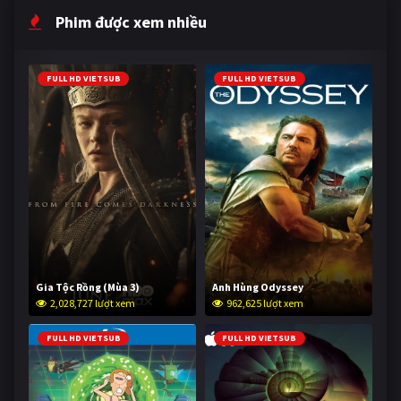
Phim được xem nhiều
FULL HD VIETSUB
FULL HD VIETSUB
Gia Tộc Rồng (Mùa 3)
Anh Hùng Odyssey
2,028,727 lượt xem
962,625 lượt xem
FULL HD VIETSUB
FULL HD VIETSUB