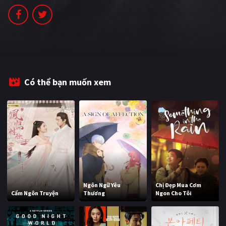
PHIM MỚI
PHIM BỘ
PHIM LẺ
PHIM CHIẾU RẠP
Có thể bạn muốn xem
TUYỂN TẬP PHIM
BLOG
Ngôn Ngữ Yêu
Chị Đẹp Mua Cơm
Cẩm Ngôn Truyện
Thương
Ngon Cho Tôi