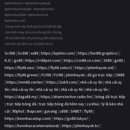
#phimfunhd #phimfunvietsub
#phimfunmienphi #xemphimfun
#phimfun2026 #phimfunmoi
#phimfun.net
Trang web này không lưu trữ bất kỳ tệp
nào trên máy chủ của chúng tôi, chúng
tôi chỉ liên kết với phương tiện được lưu
trữ trên các dịch vụ của bên thứ 3.
Sv388
|
Sv368
|
xx88
|
https://luphim.com/
|
https://bet88.graphics/
|
KJC
|
go88
|
https://rr88pet.com/
|
https://cm88.cn.com/
|
XX88
|
go88
|
https://fly88.uno/
|
https://fly88.select/
|
https://phimhayok.onl/
|
https://fly88.green/
|
FLY88
|
FLY88
|
phimhayok
|
đá gà trực tiếp
|
CM88
|
https://mm88.center/
|
https://2ok9.com/
|
nhà cái uy tín
|
nhà cái uy
tín
|
nhà cái uy tín
|
nhà cái uy tín
|
nhà cái uy tín
|
nhà cái uy tín
|
https://daga88.my/
|
https://xhamsterlive.radio.fm/
|
bóng đá trực tiếp
|
trực tiếp bóng đá
|
trực tiếp bóng đá hôm nay
|
ca khia
|
tỷ lệ kèo nhà
cái
|
90phut
|
thapcam
|
gavang
|
u888
|
SHBET
|
fly88
|
https://keonhacaitop.com/
|
https://go88.tokyo/
|
https://keonhacai.international/
|
https://phimhayok.tv/
|