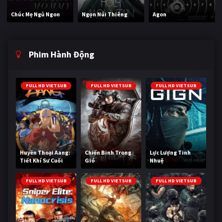
Chúc Mẹ Ngủ Ngon
Ngọn Núi Thiêng
Agon
Phim Hành Động
FULL HD VIETSUB
FULL HD VIETSUB
FULL HD VIETSUB
Huyền Thoại Aang:
Chiến Binh Trong
Lực Lượng Tinh
Tiết Khí Sư Cuối
Gió
Nhuệ
Cùng
FULL HD VIETSUB
FULL HD VIETSUB
FULL HD VIETSUB