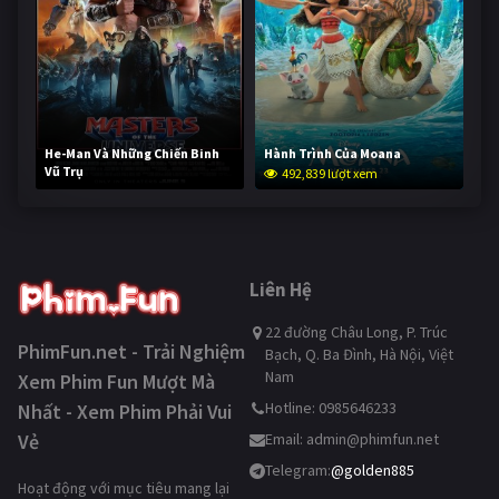
He-Man Và Những Chiến Binh
Hành Trình Của Moana
Vũ Trụ
492,839 lượt xem
241,752 lượt xem
Liên Hệ
22 đường Châu Long, P. Trúc
PhimFun.net - Trải Nghiệm
Bạch, Q. Ba Đình, Hà Nội, Việt
Nam
Xem Phim Fun Mượt Mà
Hotline: 0985646233
Nhất - Xem Phim Phải Vui
Vẻ
Email:
admin@phimfun.net
Telegram:
@golden885
Hoạt động với mục tiêu mang lại