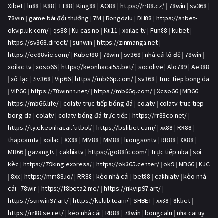
Xibet
|
lu88
|
K88
|
TT88
|
King88
|
AO88
|
https://rr88.cz/
|
78win
|
sv368
|
78win
|
game bài đổi thưởng
|
7M
|
Bongdalu
|
DH88
|
https://shbet-
okvip.uk.com/
|
qs88
|
Ku casino
|
Ku11
|
xoilac tv
|
Fun88
|
kubet
|
https://sv368.direct/
|
sunwin
|
https://zinmanga.net
|
https://ee88vie.com/
|
Kubet88
|
78win
|
sv368
|
nhà cái lô đề
|
78win
|
xoilac tv
|
xoso66
|
https://keonhacai55.bet/
|
socolive
|
Alo789
|
Ae888
|
xôi lạc
|
Sv368
|
Vip66
|
https://mb66p.com/
|
sv368
|
truc tiep bong da
|
VIP66
|
https://78winnh.net/
|
https://mb66q.com/
|
Xoso66
|
MB66
|
https://mb66.life/
|
colatv trực tiếp bóng đá
|
colatv
|
colatv truc tiep
bong da
|
colatv
|
colatv bóng đá trực tiếp
|
https://rr88co.net/
|
https://tylekeonhacai.futbol/
|
https://bshbet.com/
|
xx88
|
RR88
|
thapcamtv
|
xoilac
|
XX88
|
MM88
|
MM88
|
luongsontv
|
RR88
|
XX88
|
MB66
|
gavangtv
|
cakhiatv
|
https://go88fc.com/
|
trực tiếp nba
|
soi
kèo
|
https://79king.express/
|
https://ok365.center/
|
ok9
|
MB66
|
KJC
|
8xx
|
https://mm88.io/
|
RR88
|
kèo nhà cái
|
bet88
|
cakhiatv
|
kèo nhà
cái
|
78win
|
https://f8beta2.me/
|
https://rikvip97.art/
|
https://sunwin97.art/
|
https://kclub.team/
|
SHBET
|
xx88
|
8kbet
|
https://rr88.se.net/
|
kèo nhà cái
|
RR88
|
78win
|
bongdalu
|
nha cai uy