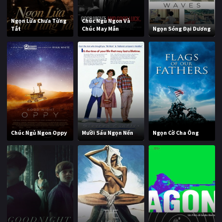
Ngọn Lửa Chưa Từng
Chúc Ngủ Ngon Và
Tắt
Chúc May Mắn
Ngọn Sóng Đại Dương
Chúc Ngủ Ngon Oppy
Mười Sáu Ngọn Nến
Ngọn Cờ Cha Ông