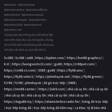
#phimfun #phimfunnet
#phimfunonline #phimfunofficial
#phimfunhd #phimfunvietsub
#phimfunmienphi #xemphimfun
#phimfun2026 #phimfunmoi
#phimfun.net
Trang web này không lưu trữ bất kỳ tệp
nào trên máy chủ của chúng tôi, chúng
tôi chỉ liên kết với phương tiện được lưu
trữ trên các dịch vụ của bên thứ 3.
Sv388
|
Sv368
|
xx88
|
https://luphim.com/
|
https://bet88.graphics/
|
KJC
|
https://luongsontv23.com/
|
go88
|
https://rr88pet.com/
|
https://cm88.cn.com/
|
XX88
|
go88
|
https://fly88.uno/
|
https://fly88.select/
|
https://phimhayok.onl/
|
https://fly88.green/
|
FLY88
|
FLY88
|
phimhayok
|
đá gà trực tiếp
|
CM88
|
https://mm88.center/
|
https://2ok9.com/
|
nhà cái uy tín
|
nhà cái uy tín
|
nhà cái uy tín
|
nhà cái uy tín
|
nhà cái uy tín
|
nhà cái uy tín
|
https://daga88.my/
|
https://xhamsterlive.radio.fm/
|
bóng đá trực tiếp
|
trực tiếp bóng đá
|
trực tiếp bóng đá hôm nay
|
ca khia
|
tỷ lệ kèo nhà