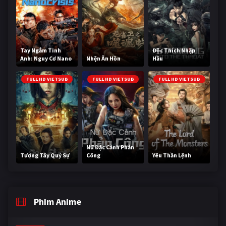
Tay Ngắm Tinh
Độc Thích Nhập
Anh: Nguy Cơ Nano
Nhện Ăn Hồn
Hầu
FULL HD VIETSUB
FULL HD VIETSUB
FULL HD VIETSUB
Nữ Đặc Cảnh Phản
Tương Tây Quỷ Sự
Công
Yêu Thần Lệnh
Phim Anime