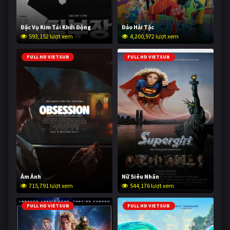
Đặc Vụ Kim Tái Khởi Động
Đảo Hải Tặc
593,152 lượt xem
4,200,972 lượt xem
FULL HD VIETSUB
FULL HD VIETSUB
Ám Ảnh
Nữ Siêu Nhân
715,791 lượt xem
544,176 lượt xem
FULL HD VIETSUB
FULL HD VIETSUB