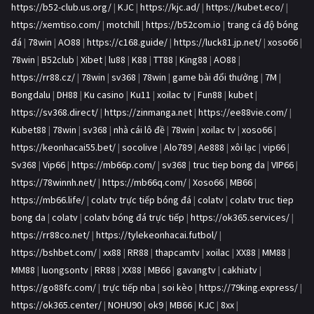
https://b52-club.us.org/
|
KJC
|
https://kjc.ad/
|
https://kubet.eco/
|
https://xemtiso.com/
|
motchill
|
https://b52com.io
|
trang cá độ bóng
đá
|
78win
|
AO88
|
https://c168.guide/
|
https://luck81.jp.net/
|
xoso66
|
78win
|
B52club
|
Xibet
|
lu88
|
K88
|
TT88
|
King88
|
AO88
|
https://rr88.cz/
|
78win
|
sv368
|
78win
|
game bài đổi thưởng
|
7M
|
Bongdalu
|
DH88
|
Ku casino
|
Ku11
|
xoilac tv
|
Fun88
|
kubet
|
https://sv368.direct/
|
https://zinmanga.net
|
https://ee88vie.com/
|
Kubet88
|
78win
|
sv368
|
nhà cái lô đề
|
78win
|
xoilac tv
|
xoso66
|
https://keonhacai55.bet/
|
socolive
|
Alo789
|
Ae888
|
xôi lạc
|
vip66
|
Sv368
|
Vip66
|
https://mb66p.com/
|
sv368
|
truc tiep bong da
|
VIP66
|
https://78winnh.net/
|
https://mb66q.com/
|
Xoso66
|
MB66
|
https://mb66.life/
|
colatv trực tiếp bóng đá
|
colatv
|
colatv truc tiep
bong da
|
colatv
|
colatv bóng đá trực tiếp
|
https://ok365.services/
|
https://rr88co.net/
|
https://tylekeonhacai.futbol/
|
https://bshbet.com/
|
xx88
|
RR88
|
thapcamtv
|
xoilac
|
XX88
|
MM88
|
MM88
|
luongsontv
|
RR88
|
XX88
|
MB66
|
gavangtv
|
cakhiatv
|
https://go88fc.com/
|
trực tiếp nba
|
soi kèo
|
https://79king.express/
|
https://ok365.center/
|
NOHU90
|
ok9
|
MB66
|
KJC
|
8xx
|