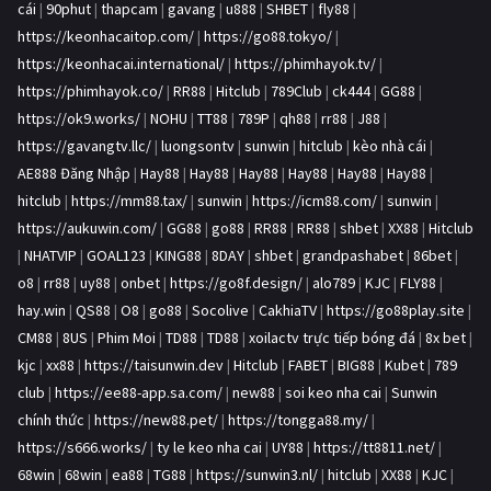
cái
|
90phut
|
thapcam
|
gavang
|
u888
|
SHBET
|
fly88
|
https://keonhacaitop.com/
|
https://go88.tokyo/
|
https://keonhacai.international/
|
https://phimhayok.tv/
|
https://phimhayok.co/
|
RR88
|
Hitclub
|
789Club
|
ck444
|
GG88
|
https://ok9.works/
|
NOHU
|
TT88
|
789P
|
qh88
|
rr88
|
J88
|
https://gavangtv.llc/
|
luongsontv
|
sunwin
|
hitclub
|
kèo nhà cái
|
AE888 Đăng Nhập
|
Hay88
|
Hay88
|
Hay88
|
Hay88
|
Hay88
|
Hay88
|
hitclub
|
https://mm88.tax/
|
sunwin
|
https://icm88.com/
|
sunwin
|
https://aukuwin.com/
|
GG88
|
go88
|
RR88
|
RR88
|
shbet
|
XX88
|
Hitclub
|
NHATVIP
|
GOAL123
|
KING88
|
8DAY
|
shbet
|
grandpashabet
|
86bet
|
o8
|
rr88
|
uy88
|
onbet
|
https://go8f.design/
|
alo789
|
KJC
|
FLY88
|
hay.win
|
QS88
|
O8
|
go88
|
Socolive
|
CakhiaTV
|
https://go88play.site
|
CM88
|
8US
|
Phim Moi
|
TD88
|
TD88
|
xoilactv trực tiếp bóng đá
|
8x bet
|
kjc
|
xx88
|
https://taisunwin.dev
|
Hitclub
|
FABET
|
BIG88
|
Kubet
|
789
club
|
https://ee88-app.sa.com/
|
new88
|
soi keo nha cai
|
Sunwin
chính thức
|
https://new88.pet/
|
https://tongga88.my/
|
https://s666.works/
|
ty le keo nha cai
|
UY88
|
https://tt8811.net/
|
68win
|
68win
|
ea88
|
TG88
|
https://sunwin3.nl/
|
hitclub
|
XX88
|
KJC
|