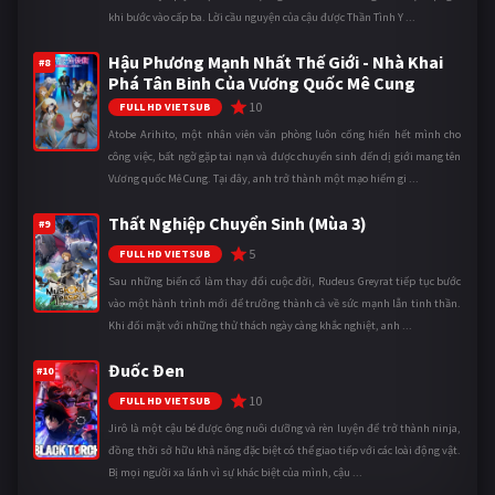
khi bước vào cấp ba. Lời cầu nguyện của cậu được Thần Tình Y ...
Hậu Phương Mạnh Nhất Thế Giới - Nhà Khai
#8
Phá Tân Binh Của Vương Quốc Mê Cung
10
FULL HD VIETSUB
Atobe Arihito, một nhân viên văn phòng luôn cống hiến hết mình cho
công việc, bất ngờ gặp tai nạn và được chuyển sinh đến dị giới mang tên
Vương quốc Mê Cung. Tại đây, anh trở thành một mạo hiểm gi ...
Thất Nghiệp Chuyển Sinh (Mùa 3)
#9
5
FULL HD VIETSUB
Sau những biến cố làm thay đổi cuộc đời, Rudeus Greyrat tiếp tục bước
vào một hành trình mới để trưởng thành cả về sức mạnh lẫn tinh thần.
Khi đối mặt với những thử thách ngày càng khắc nghiệt, anh ...
Đuốc Đen
#10
10
FULL HD VIETSUB
Jirô là một cậu bé được ông nuôi dưỡng và rèn luyện để trở thành ninja,
đồng thời sở hữu khả năng đặc biệt có thể giao tiếp với các loài động vật.
Bị mọi người xa lánh vì sự khác biệt của mình, cậu ...