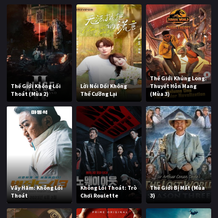
Thế Giới Khủng Long:
Thế Giới Không Lối
Lời Nói Dối Không
Thuyết Hỗn Mang
Thoát (Mùa 2)
Thể Cưỡng Lại
(Mùa 3)
Vây Hãm: Không Lối
Không Lối Thoát: Trò
Thế Giới Bị Mất (Mùa
Thoát
Chơi Roulette
3)