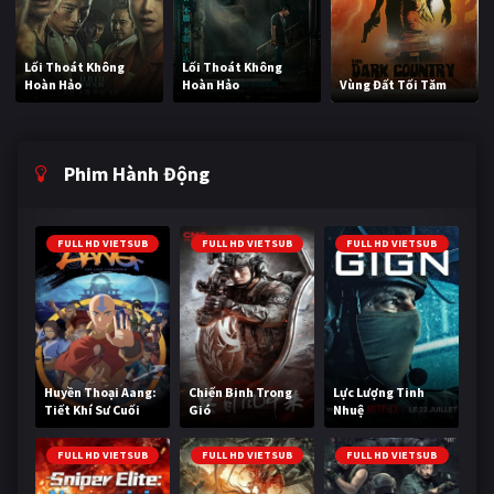
Lối Thoát Không
Lối Thoát Không
Hoàn Hảo
Hoàn Hảo
Vùng Đất Tối Tăm
Phim Hành Động
FULL HD VIETSUB
FULL HD VIETSUB
FULL HD VIETSUB
Huyền Thoại Aang:
Chiến Binh Trong
Lực Lượng Tinh
Tiết Khí Sư Cuối
Gió
Nhuệ
Cùng
FULL HD VIETSUB
FULL HD VIETSUB
FULL HD VIETSUB