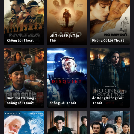
Lối Thoát Hậu Tận
Không Lối Thoát
Thế
Không Có Lối Thoát
Biệt Đội Cơ Động -
Ác Mộng Không Lối
Không Lối Thoát
Không Lối Thoát
Thoát