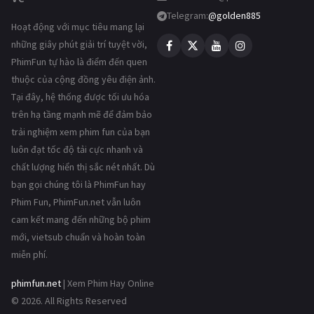
Telegram:
@golden885
Hoạt động với mục tiêu mang lại
những giây phút giải trí tuyệt vời,
PhimFun tự hào là điểm đến quen
thuộc của cộng đồng yêu điện ảnh.
Tại đây, hệ thống được tối ưu hóa
trên hạ tầng mạnh mẽ để đảm bảo
trải nghiệm xem phim fun của bạn
luôn đạt tốc độ tải cực nhanh và
chất lượng hiển thị sắc nét nhất. Dù
bạn gọi chúng tôi là PhimFun hay
Phim Fun, PhimFun.net vẫn luôn
cam kết mang đến những bộ phim
mới, vietsub chuẩn và hoàn toàn
miễn phí.
phimfun.net
| Xem Phim Hay Online
© 2026. All Rights Reserved