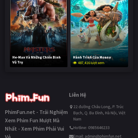
He-Man Và Những Chiến Binh
Hành Trình Của Moana
Vũ Trụ
487,416 lượt xem
235,937 lượt xem
Liên Hệ
22 đường Châu Long, P. Trúc
PhimFun.net - Trải Nghiệm
Bạch, Q. Ba Đình, Hà Nội, Việt
Nam
Xem Phim Fun Mượt Mà
Hotline: 0985646233
Nhất - Xem Phim Phải Vui
Vẻ
Email:
admin@phimfun.net