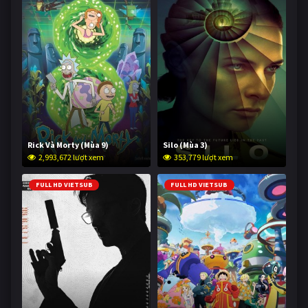
Rick Và Morty (Mùa 9)
Silo (Mùa 3)
2,993,672 lượt xem
353,779 lượt xem
FULL HD VIETSUB
FULL HD VIETSUB