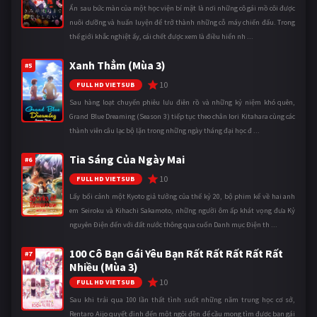
Ẩn sau bức màn của một học viện bí mật là nơi những cô gái mồ côi được
nuôi dưỡng và huấn luyện để trở thành những cỗ máy chiến đấu. Trong
thế giới khắc nghiệt ấy, cái chết được xem là điều hiển nh ...
Xanh Thẳm (Mùa 3)
#5
10
FULL HD VIETSUB
Sau hàng loạt chuyến phiêu lưu điên rồ và những kỷ niệm khó quên,
Grand Blue Dreaming (Season 3) tiếp tục theo chân Iori Kitahara cùng các
thành viên câu lạc bộ lặn trong những ngày tháng đại học đ ...
Tia Sáng Của Ngày Mai
#6
10
FULL HD VIETSUB
Lấy bối cảnh một Kyoto giả tưởng của thế kỷ 20, bộ phim kể về hai anh
em Seiroku và Kihachi Sakamoto, những người ôm ấp khát vọng đưa Kỷ
nguyên Điện đến với đất nước thông qua cuốn Danh mục Điện th ...
100 Cô Bạn Gái Yêu Bạn Rất Rất Rất Rất Rất
#7
Nhiều (Mùa 3)
10
FULL HD VIETSUB
Sau khi trải qua 100 lần thất tình suốt những năm trung học cơ sở,
Rentaro Aijo quyết định đến một ngôi đền để cầu mong tìm được bạn gái