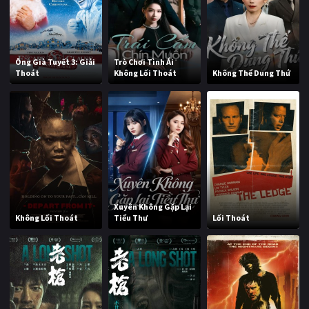
Ông Già Tuyết 3: Giải
Trò Chơi Tình Ái
Thoát
Không Lối Thoát
Không Thể Dung Thứ
Xuyên Không Gặp Lại
Không Lối Thoát
Tiểu Thư
Lối Thoát