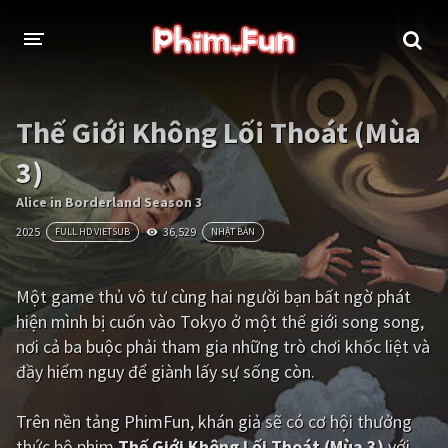
THỂ LOẠI
Thế Giới Không Lối Thoát (Mùa
Thần thoại - Cổ trang
Hành động
3)
Tâm lý
Chiến tranh
Alice in Borderland Season 3
2025
36,529
FULL HD VIETSUB
NHẬT BẢN
Võ thuật - Kiếm hiệp
Nhạc kịch
Kinh dị
Tội phạm - Hình sự
Một game thủ vô tư cùng hai người bạn bất ngờ phát
hiện mình bị cuốn vào Tokyo ở một thế giới song song,
Phiêu lưu
Hài hước
nơi cả ba buộc phải tham gia những trò chơi khốc liệt và
Viễn tưởng
Khoa học - Tài liệu
đầy hiểm nguy để giành lấy sự sống còn.
Hoạt hình
Thể thao
Trên nền tảng
PhimFun
, khán giả sẽ có cơ hội thưởng
Tình cảm - Lãng mạn
Kỳ ảo
thức bộ phim
Thế Giới Không Lối Thoát (Mùa 3)
với