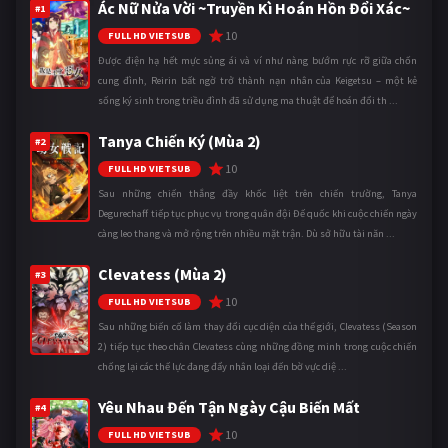
Ác Nữ Nửa Vời ~Truyền Kì Hoán Hồn Đổi Xác~
#1
10
FULL HD VIETSUB
Được điện hạ hết mực sủng ái và ví như nàng bướm rực rỡ giữa chốn
cung đình, Reirin bất ngờ trở thành nạn nhân của Keigetsu – một kẻ
sống ký sinh trong triều đình đã sử dụng ma thuật để hoán đổi th ...
Tanya Chiến Ký (Mùa 2)
#2
10
FULL HD VIETSUB
Sau những chiến thắng đầy khốc liệt trên chiến trường, Tanya
Degurechaff tiếp tục phục vụ trong quân đội Đế quốc khi cuộc chiến ngày
càng leo thang và mở rộng trên nhiều mặt trận. Dù sở hữu tài năn ...
Clevatess (Mùa 2)
#3
10
FULL HD VIETSUB
Sau những biến cố làm thay đổi cục diện của thế giới, Clevatess (Season
2) tiếp tục theo chân Clevatess cùng những đồng minh trong cuộc chiến
chống lại các thế lực đang đẩy nhân loại đến bờ vực diệ ...
Yêu Nhau Đến Tận Ngày Cậu Biến Mất
#4
10
FULL HD VIETSUB