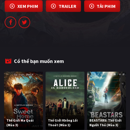
PHIM MỚI
XEM PHIM
TRAILER
TẢI PHIM
PHIM BỘ
PHIM LẺ
PHIM CHIẾU RẠP
TUYỂN TẬP PHIM
Có thể bạn muốn xem
BLOG
Thế Giới Ma Quái
Thế Giới Không Lối
BEASTARS: Thế Giới
(Mùa 3)
Thoát (Mùa 1)
Người Thú (Mùa 3)