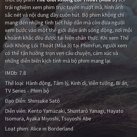
trải nghiệm xem phim trực tuyến mượt mà, hình ảnh
Giật gân
Gia đình
sắc nét và nội dung đầy cuốn hút. Bộ phim không chỉ
mang đến những tình tiết hấp dẫn mà còn đưa người
Bí ẩn
Lịch sử
xem bước vào một thế giới điện ảnh sống động, nơi mỗi
Viễn Tây
Tiểu sử
khoảnh khắc đều được tái hiện chân thực. Khi xem Thế
Giới Không Lối Thoát (Mùa 3) tại PhimFun, người xem
GameShow
DramaTV
có thể tận hưởng trọn vẹn câu chuyện, cảm xúc và
những diễn biến kịch tính mà bộ phim mang lại.
QUỐC GIA
IMDb:
7.8
Âu - Mỹ
Trung Quốc - Hồng Kông
Thể loại:
Hành động
Tâm lý
Kinh dị
Viễn tưởng
Bí ẩn
Hàn Quốc
Nhật Bản
TV Series - Phim bộ
Đạo Diễn:
Shinsuke Satô
Ấn Độ
Việt Nam
Diễn viên:
Kento Yamazaki
Shuntarô Yanagi
Hayato
Tổng hợp
Isomura
Ayaka Miyoshi
Tsuyoshi Abe
Loạt phim:
Alice in Borderland
CẬP NHẬT