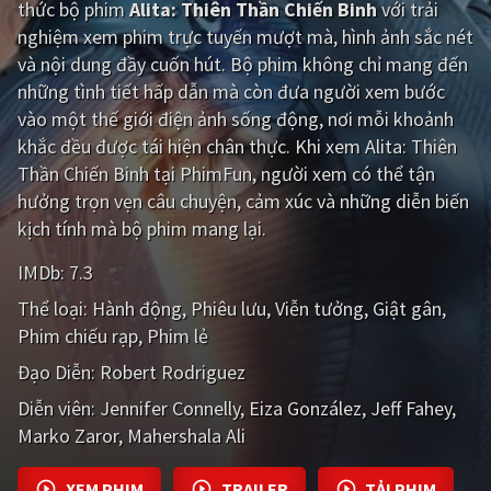
thức bộ phim
Alita: Thiên Thần Chiến Binh
với trải
nghiệm xem phim trực tuyến mượt mà, hình ảnh sắc nét
Giật gân
Gia đình
và nội dung đầy cuốn hút. Bộ phim không chỉ mang đến
Bí ẩn
Lịch sử
những tình tiết hấp dẫn mà còn đưa người xem bước
vào một thế giới điện ảnh sống động, nơi mỗi khoảnh
Viễn Tây
Tiểu sử
khắc đều được tái hiện chân thực. Khi xem Alita: Thiên
GameShow
DramaTV
Thần Chiến Binh tại PhimFun, người xem có thể tận
hưởng trọn vẹn câu chuyện, cảm xúc và những diễn biến
QUỐC GIA
kịch tính mà bộ phim mang lại.
IMDb:
7.3
Âu - Mỹ
Trung Quốc - Hồng Kông
Thể loại:
Hành động
Phiêu lưu
Viễn tưởng
Giật gân
Hàn Quốc
Nhật Bản
Phim chiếu rạp
Phim lẻ
Ấn Độ
Việt Nam
Đạo Diễn:
Robert Rodriguez
Diễn viên:
Tổng hợp
Jennifer Connelly
Eiza González
Jeff Fahey
Marko Zaror
Mahershala Ali
CẬP NHẬT
XEM PHIM
TRAILER
TẢI PHIM