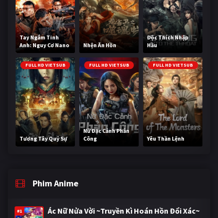
Tay Ngắm Tinh
Độc Thích Nhập
Anh: Nguy Cơ Nano
Nhện Ăn Hồn
Hầu
FULL HD VIETSUB
FULL HD VIETSUB
FULL HD VIETSUB
Nữ Đặc Cảnh Phản
Tương Tây Quỷ Sự
Công
Yêu Thần Lệnh
Phim Anime
Ác Nữ Nửa Vời ~Truyền Kì Hoán Hồn Đổi Xác~
#1