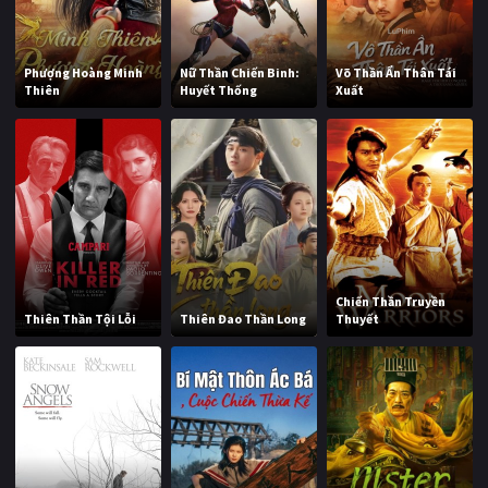
Phượng Hoàng Minh
Nữ Thần Chiến Binh:
Võ Thần Ẩn Thân Tái
Thiên
Huyết Thống
Xuất
Chiến Thần Truyền
Thiên Thần Tội Lỗi
Thiên Đao Thần Long
Thuyết