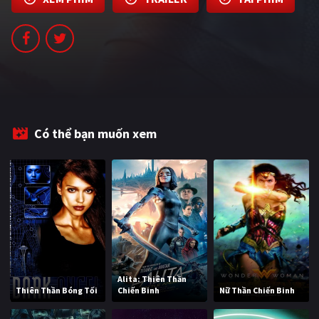
PHIM MỚI
PHIM BỘ
PHIM LẺ
PHIM CHIẾU RẠP
TUYỂN TẬP PHIM
Có thể bạn muốn xem
BLOG
Alita: Thiên Thần
Thiên Thần Bóng Tối
Chiến Binh
Nữ Thần Chiến Binh