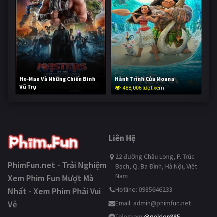
He-Man Và Những Chiến Binh
Hành Trình Của Moana
Vũ Trụ
488,006 lượt xem
236,500 lượt xem
Liên Hệ
22 đường Châu Long, P. Trúc
PhimFun.net - Trải Nghiệm
Bạch, Q. Ba Đình, Hà Nội, Việt
Nam
Xem Phim Fun Mượt Mà
Hotline: 0985646233
Nhất - Xem Phim Phải Vui
Vẻ
Email:
admin@phimfun.net
Telegram:
@golden885