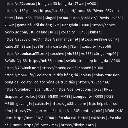
https://b52com.io
|
trang cá độ bóng đá
|
78win
|
AO88
|
https://c168.guide/
|
https://luck81.jp.net/
|
xoso66
|
78win
|
B52club
|
Xibet
|
lu88
|
K88
|
TT88
|
King88
|
AO88
|
https://rr88.cz/
|
78win
|
sv368
|
78win
|
game bài đổi thưởng
|
7M
|
Bongdalu
|
DH88
|
https://shbet-
okvip.uk.com/
|
Ku casino
|
Ku11
|
xoilac tv
|
Fun88
|
kubet
|
https://sv368.direct/
|
https://zinmanga.net
|
https://ee88vie.com/
|
Kubet88
|
78win
|
sv368
|
nhà cái lô đề
|
78win
|
xoilac tv
|
xoso66
|
https://keonhacai55.bet/
|
socolive
|
Alo789
|
Ae888
|
xôi lạc
|
vip66
|
Sv368
|
Vip66
|
https://mb66p.com/
|
sv368
|
truc tiep bong da
|
VIP66
|
https://78winnh.net/
|
https://mb66q.com/
|
Xoso66
|
MB66
|
https://mb66.life/
|
colatv trực tiếp bóng đá
|
colatv
|
colatv truc tiep
bong da
|
colatv
|
colatv bóng đá trực tiếp
|
https://rr88co.net/
|
https://tylekeonhacai.futbol/
|
https://bshbet.com/
|
xx88
|
RR88
|
thapcamtv
|
xoilac
|
XX88
|
MM88
|
MM88
|
luongsontv
|
RR88
|
XX88
|
MB66
|
gavangtv
|
cakhiatv
|
https://go88fc.com/
|
trực tiếp nba
|
soi
kèo
|
https://79king.express/
|
https://ok365.center/
|
ok9
|
MB66
|
KJC
|
8xx
|
https://mm88.io/
|
RR88
|
kèo nhà cái
|
bet88
|
cakhiatv
|
kèo nhà
cái
|
78win
|
https://f8beta2.me/
|
https://rikvip97.art/
|