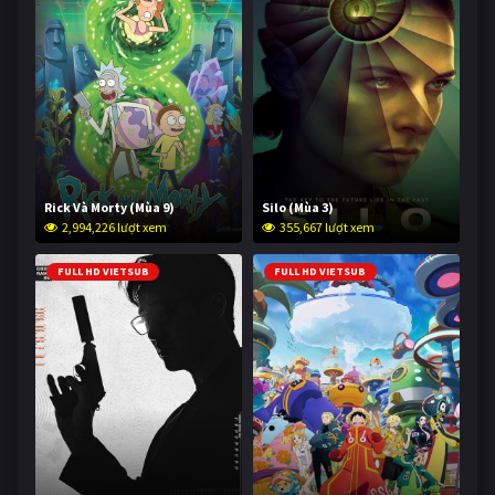
Rick Và Morty (Mùa 9)
Silo (Mùa 3)
2,994,226 lượt xem
355,667 lượt xem
FULL HD VIETSUB
FULL HD VIETSUB