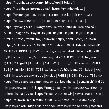
https://keonhacaitop.com/
|
https://go88.tokyo/
|
https://keonhacai.international/
|
https://phimhayok.tv/
|
https://phimhayok.co/
|
RR88
|
Hitclub
|
789Club
|
ck444
|
GG88
|
https://ok9.works/
|
NOHU
|
TT88
|
789P
|
qh88
|
rr88
|
J88
|
https://gavangtv.llc/
|
luongsontv
|
sunwin
|
hitclub
|
kèo nhà cái
|
AE888 Đăng Nhập
|
Hay88
|
Hay88
|
Hay88
|
Hay88
|
Hay88
|
Hay88
|
hitclub
|
https://mm88.tax/
|
sunwin
|
https://icm88.com/
|
sunwin
|
https://aukuwin.com/
|
GG88
|
RR88
|
shbet
|
XX88
|
Hitclub
|
NHATVIP
|
GOAL123
|
KING88
|
8DAY
|
shbet
|
grandpashabet
|
86bet
|
o8
|
rr88
|
uy88
|
onbet
|
https://go8f.design/
|
alo789
|
KJC
|
FLY88
|
hay.win
|
QS88
|
O8
|
go88
|
Socolive
|
CakhiaTV
|
https://go88play.site
|
CM88
|
8US
|
Phim Moi
|
TD88
|
TD88
|
xoilactv trực tiếp bóng đá
|
8x bet
|
kjc
|
xx88
|
https://taisunwin.dev
|
Hitclub
|
FABET
|
BIG88
|
Kubet
|
789 club
|
https://ee88-app.sa.com/
|
new88
|
soi keo nha cai
|
Sunwin chính thức
|
https://new88.pet/
|
https://tongga88.my/
|
https://s666.works/
|
ty
le keo nha cai
|
UY88
|
https://tt8811.net/
|
68win
|
68win
|
ea88
|
TG88
|
https://sunwin3.nl/
|
hitclub
|
XX88
|
KJC
|
https://b52-club.us.org/
|
KJC
|
https://kjc.ad/
|
https://kubet.eco/
|
https://xemtiso.com/
|
motchill
|