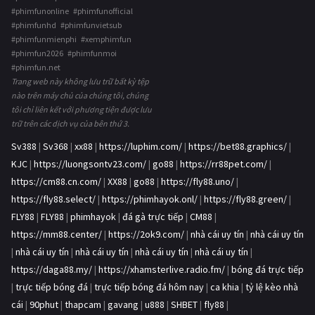
#phimfunonline #phimfunofficial
#phimfunhd #phimfunvietsub
#phimfunmienphi #xemphimfun
#phimfun2026 #phimfunmoi
#phimfun.net
Trang web này không lưu trữ bất kỳ tệp
nào trên máy chủ của chúng tôi, chúng
tôi chỉ liên kết với phương tiện được lưu
trữ trên các dịch vụ của bên thứ 3.
Sv388
|
Sv368
|
xx88
|
https://luphim.com/
|
https://bet88.graphics/
|
KJC
|
https://luongsontv23.com/
|
go88
|
https://rr88pet.com/
|
https://cm88.cn.com/
|
XX88
|
go88
|
https://fly88.uno/
|
https://fly88.select/
|
https://phimhayok.onl/
|
https://fly88.green/
|
FLY88
|
FLY88
|
phimhayok
|
đá gà trực tiếp
|
CM88
|
https://mm88.center/
|
https://2ok9.com/
|
nhà cái uy tín
|
nhà cái uy tín
|
nhà cái uy tín
|
nhà cái uy tín
|
nhà cái uy tín
|
nhà cái uy tín
|
https://daga88.my/
|
https://xhamsterlive.radio.fm/
|
bóng đá trực tiếp
|
trực tiếp bóng đá
|
trực tiếp bóng đá hôm nay
|
ca khia
|
tỷ lệ kèo nhà
cái
|
90phut
|
thapcam
|
gavang
|
u888
|
SHBET
|
fly88
|