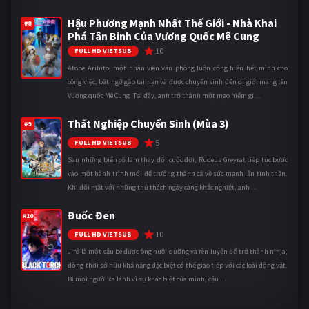
Hậu Phương Mạnh Nhất Thế Giới - Nhà Khai
#8
Phá Tân Binh Của Vương Quốc Mê Cung
10
FULL HD VIETSUB
Atobe Arihito, một nhân viên văn phòng luôn cống hiến hết mình cho
công việc, bất ngờ gặp tai nạn và được chuyển sinh đến dị giới mang tên
Vương quốc Mê Cung. Tại đây, anh trở thành một mạo hiểm gi ...
Thất Nghiệp Chuyển Sinh (Mùa 3)
#9
5
FULL HD VIETSUB
Sau những biến cố làm thay đổi cuộc đời, Rudeus Greyrat tiếp tục bước
vào một hành trình mới để trưởng thành cả về sức mạnh lẫn tinh thần.
Khi đối mặt với những thử thách ngày càng khắc nghiệt, anh ...
Đuốc Đen
#10
10
FULL HD VIETSUB
Jirô là một cậu bé được ông nuôi dưỡng và rèn luyện để trở thành ninja,
đồng thời sở hữu khả năng đặc biệt có thể giao tiếp với các loài động vật.
Bị mọi người xa lánh vì sự khác biệt của mình, cậu ...