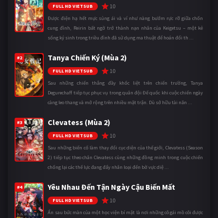
10
FULL HD VIETSUB
Được điện hạ hết mực sủng ái và ví như nàng bướm rực rỡ giữa chốn
cung đình, Reirin bất ngờ trở thành nạn nhân của Keigetsu – một kẻ
sống ký sinh trong triều đình đã sử dụng ma thuật để hoán đổi th ...
Tanya Chiến Ký (Mùa 2)
#2
10
FULL HD VIETSUB
Sau những chiến thắng đầy khốc liệt trên chiến trường, Tanya
Degurechaff tiếp tục phục vụ trong quân đội Đế quốc khi cuộc chiến ngày
càng leo thang và mở rộng trên nhiều mặt trận. Dù sở hữu tài năn ...
Clevatess (Mùa 2)
#3
10
FULL HD VIETSUB
Sau những biến cố làm thay đổi cục diện của thế giới, Clevatess (Season
2) tiếp tục theo chân Clevatess cùng những đồng minh trong cuộc chiến
chống lại các thế lực đang đẩy nhân loại đến bờ vực diệ ...
Yêu Nhau Đến Tận Ngày Cậu Biến Mất
#4
10
FULL HD VIETSUB
Ẩn sau bức màn của một học viện bí mật là nơi những cô gái mồ côi được