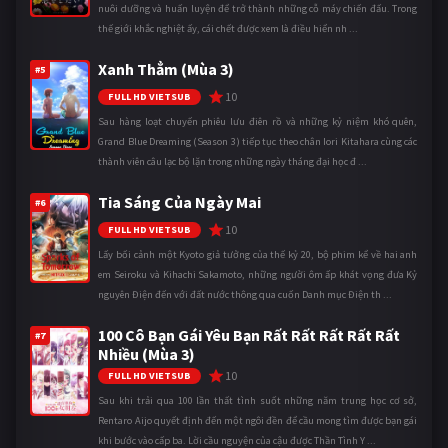
nuôi dưỡng và huấn luyện để trở thành những cỗ máy chiến đấu. Trong
thế giới khắc nghiệt ấy, cái chết được xem là điều hiển nh ...
Xanh Thẳm (Mùa 3)
#5
10
FULL HD VIETSUB
Sau hàng loạt chuyến phiêu lưu điên rồ và những kỷ niệm khó quên,
Grand Blue Dreaming (Season 3) tiếp tục theo chân Iori Kitahara cùng các
thành viên câu lạc bộ lặn trong những ngày tháng đại học đ ...
Tia Sáng Của Ngày Mai
#6
10
FULL HD VIETSUB
Lấy bối cảnh một Kyoto giả tưởng của thế kỷ 20, bộ phim kể về hai anh
em Seiroku và Kihachi Sakamoto, những người ôm ấp khát vọng đưa Kỷ
nguyên Điện đến với đất nước thông qua cuốn Danh mục Điện th ...
100 Cô Bạn Gái Yêu Bạn Rất Rất Rất Rất Rất
#7
Nhiều (Mùa 3)
10
FULL HD VIETSUB
Sau khi trải qua 100 lần thất tình suốt những năm trung học cơ sở,
Rentaro Aijo quyết định đến một ngôi đền để cầu mong tìm được bạn gái
khi bước vào cấp ba. Lời cầu nguyện của cậu được Thần Tình Y ...