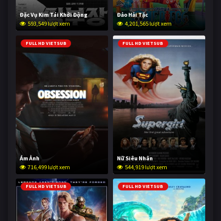
Đặc Vụ Kim Tái Khởi Động
Đảo Hải Tặc
593,549 lượt xem
4,201,565 lượt xem
FULL HD VIETSUB
FULL HD VIETSUB
Ám Ảnh
Nữ Siêu Nhân
716,499 lượt xem
544,919 lượt xem
FULL HD VIETSUB
FULL HD VIETSUB