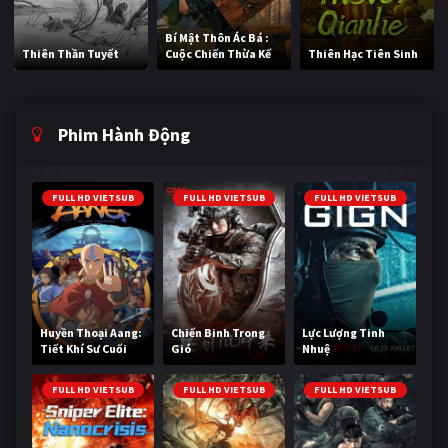
Bí Mật Thôn Ác Bá :
Thiên Thần Tuyết
Cuộc Chiến Thừa Kế
Thiên Hạc Tiên Sinh
Phim Hành Động
FULL HD VIETSUB
FULL HD VIETSUB
FULL HD VIETSUB
Huyền Thoại Aang:
Chiến Binh Trong
Lực Lượng Tinh
Tiết Khí Sư Cuối
Gió
Nhuệ
Cùng
FULL HD VIETSUB
FULL HD VIETSUB
FULL HD VIETSUB