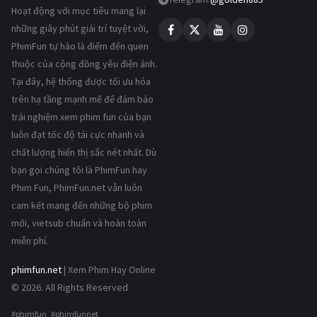
Hoạt động với mục tiêu mang lại
những giây phút giải trí tuyệt vời,
PhimFun tự hào là điểm đến quen
thuộc của cộng đồng yêu điện ảnh.
Tại đây, hệ thống được tối ưu hóa
trên hạ tầng mạnh mẽ để đảm bảo
trải nghiệm xem phim fun của bạn
luôn đạt tốc độ tải cực nhanh và
chất lượng hiển thị sắc nét nhất. Dù
bạn gọi chúng tôi là PhimFun hay
Phim Fun, PhimFun.net vẫn luôn
cam kết mang đến những bộ phim
mới, vietsub chuẩn và hoàn toàn
miễn phí.
phimfun.net
| Xem Phim Hay Online
© 2026. All Rights Reserved
#phimfun #phimfunnet