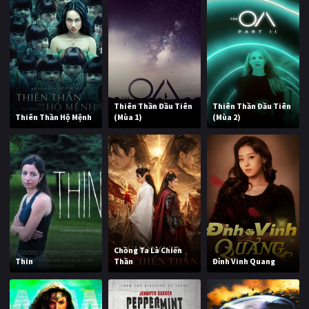
Thiên Thần Đầu Tiên
Thiên Thần Đầu Tiên
Thiên Thần Hộ Mệnh
(Mùa 1)
(Mùa 2)
Chồng Ta Là Chiến
Thin
Thần
Đỉnh Vinh Quang