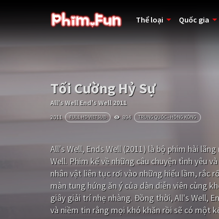
Thể loại
Quốc gia
Tối Cường Hỷ Sự
All's Well End's Well 2011
2011
894
FULL HD VIETSUB
TRUNG QUỐC - HỒNG KÔNG
All's Well, Ends Well (2011) là bộ phim hài lã
Well. Phim kể về những câu chuyện tình yêu và 
nhân vật liên tục rơi vào những hiểu lầm, rắc
màn tung hứng ăn ý của dàn diễn viên cùng kh
giây giải trí nhẹ nhàng. Đồng thời, All's Well,
và niềm tin rằng mọi khó khăn rồi sẽ có một k