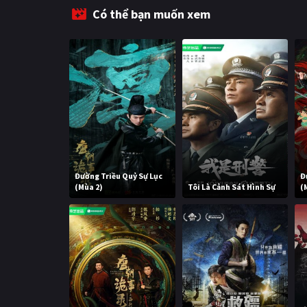
Có thể bạn muốn xem
Đường Triều Quỷ Sự Lục
Đ
(Mùa 2)
Tôi Là Cảnh Sát Hình Sự
(