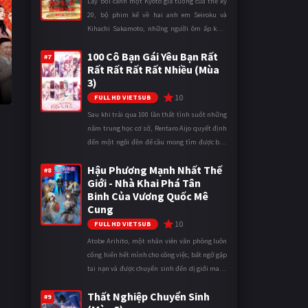
Lấy bối cảnh một Kyoto giả tưởng của thế kỷ
20, bộ phim kể về hai anh em Seiroku và
Kihachi Sakamoto, những người ôm ấp khát
vọng đưa Kỷ nguyên Điện đến với đất nước
100 Cô Bạn Gái Yêu Bạn Rất
thông qua cuốn Danh mục Điện th ...
#7
Rất Rất Rất Rất Nhiều (Mùa
3)
10
FULL HD VIETSUB
Sau khi trải qua 100 lần thất tình suốt những
năm trung học cơ sở, Rentaro Aijo quyết định
đến một ngôi đền để cầu mong tìm được bạn
gái khi bước vào cấp ba. Lời cầu nguyện của
Hậu Phương Mạnh Nhất Thế
cậu được Thần Tình Y ...
#8
Giới - Nhà Khai Phá Tân
Binh Của Vương Quốc Mê
Cung
10
FULL HD VIETSUB
Atobe Arihito, một nhân viên văn phòng luôn
cống hiến hết mình cho công việc, bất ngờ gặp
tai nạn và được chuyển sinh đến dị giới mang
tên Vương quốc Mê Cung. Tại đây, anh trở
Thất Nghiệp Chuyển Sinh
thành một mạo hiểm gi ...
#9