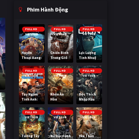
Phim Hành Động
FULL HD
FULL HD
FULL HD
VIETSUB
VIETSUB
VIETSUB
Huyền
Chiến Binh
Lực Lượng
Thoại Aang:
Trong Gió
Tinh Nhuệ
Tiết Khí Sư
Cuối Cùng
FULL HD
FULL HD
FULL HD
VIETSUB
VIETSUB
VIETSUB
Tay Ngắm
Nhện Ăn
Độc Thích
Tinh Anh:
Hồn
Nhập Hầu
Nguy Cơ
Nano
FULL HD
FULL HD
FULL HD
VIETSUB
VIETSUB
VIETSUB
Tương Tây
Nữ Đặc Cảnh
Yêu Thần