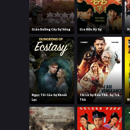
Giáo Đường Cây Sự Sống
Gia Hữu Hỷ Sự
H
Ngục Tối Của Sự Khoái
Tôi Là Sự Báo Thù: Sự Trả
Lạc
Thù
N