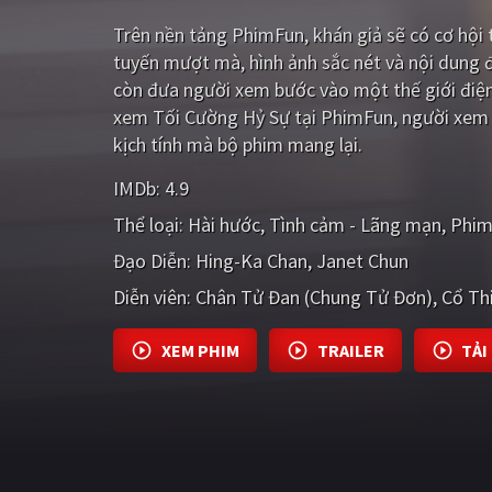
Trên nền tảng
PhimFun
, khán giả sẽ có cơ hộ
tuyến mượt mà, hình ảnh sắc nét và nội dung 
còn đưa người xem bước vào một thế giới điện
xem Tối Cường Hỷ Sự tại PhimFun, người xem c
kịch tính mà bộ phim mang lại.
IMDb:
4.9
Thể loại:
Hài hước
Tình cảm - Lãng mạn
Phim
Đạo Diễn:
Hing-Ka Chan
Janet Chun
Diễn viên:
Chân Tử Đan (Chung Tử Đơn)
Cổ Th
XEM PHIM
TRAILER
TẢI