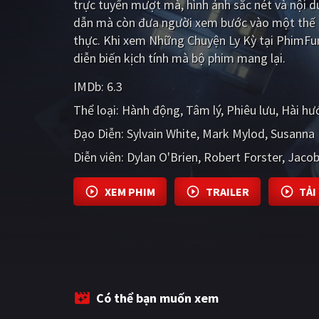
trực tuyến mượt mà, hình ảnh sắc nét và nội 
dẫn mà còn đưa người xem bước vào một thế g
thực. Khi xem Những Chuyện Ly Kỳ tại PhimFu
diễn biến kịch tính mà bộ phim mang lại.
IMDb:
6.3
Thể loại:
Hành động
Tâm lý
Phiêu lưu
Hài hư
Đạo Diễn:
Sylvain White
Mark Mylod
Susanna 
Diễn viên:
Dylan O'Brien
Robert Forster
Jacob
XEM PHIM
TRAILER
TẢI
Có thể bạn muốn xem