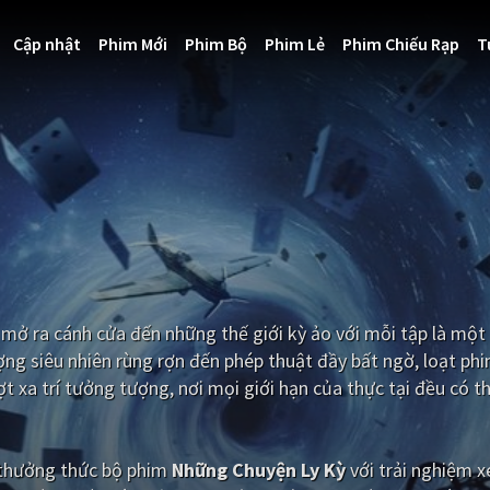
Cập nhật
Phim Mới
Phim Bộ
Phim Lẻ
Phim Chiếu Rạp
T
mở ra cánh cửa đến những thế giới kỳ ảo với mỗi tập là một
ng siêu nhiên rùng rợn đến phép thuật đầy bất ngờ, loạt ph
t xa trí tưởng tượng, nơi mọi giới hạn của thực tại đều có th
i thưởng thức bộ phim
Những Chuyện Ly Kỳ
với trải nghiệm 