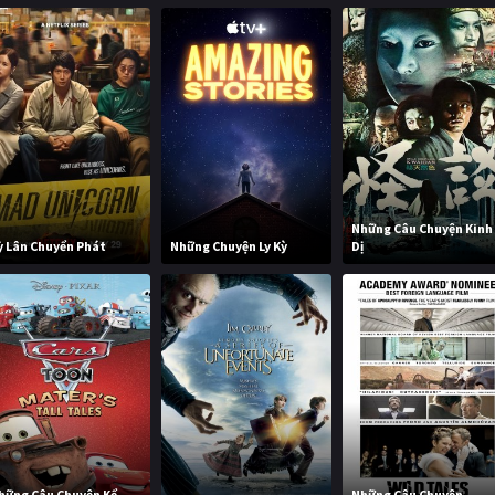
Những Câu Chuyện Kinh
ỳ Lân Chuyển Phát
Những Chuyện Ly Kỳ
Dị
hững Câu Chuyện Kể
Những Câu Chuyện