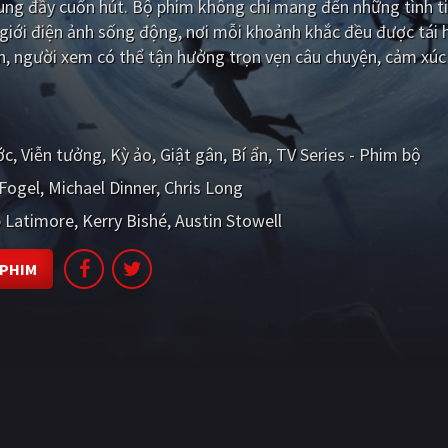
dung đầy cuốn hút. Bộ phim không chỉ mang đến những tình t
iới điện ảnh sống động, nơi mỗi khoảnh khắc đều được tái 
n, người xem có thể tận hưởng trọn vẹn câu chuyện, cảm xúc
ớc
Viễn tưởng
Kỳ ảo
Giật gân
Bí ẩn
TV Series - Phim bộ
Fogel
Michael Dinner
Chris Long
 Latimore
Kerry Bishé
Austin Stowell
 PHIM