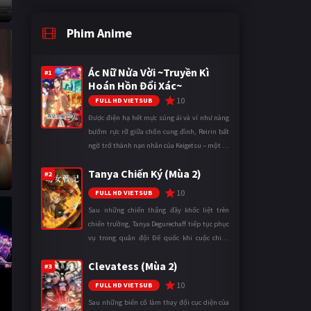
Phim Anime
Ác Nữ Nửa Vời ~Truyền Kì
#1
Hoán Hồn Đổi Xác~
10
FULL HD VIETSUB
Được điện hạ hết mực sủng ái và ví như nàng
bướm rực rỡ giữa chốn cung đình, Reirin bất
ngờ trở thành nạn nhân của Keigetsu – một kẻ
sống ký sinh trong triều đình đã sử dụng ma
Tanya Chiến Ký (Mùa 2)
thuật để hoán đổi th ...
#2
10
FULL HD VIETSUB
Sau những chiến thắng đầy khốc liệt trên
chiến trường, Tanya Degurechaff tiếp tục phục
vụ trong quân đội Đế quốc khi cuộc chiến
ngày càng leo thang và mở rộng trên nhiều
Clevatess (Mùa 2)
mặt trận. Dù sở hữu tài năn ...
#3
10
FULL HD VIETSUB
Sau những biến cố làm thay đổi cục diện của