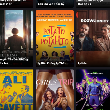
ủa Mater
Câu Chuyện Thần Kỳ
Hoang Dã
huyến Tàu Của Những
ứa Trẻ
Ly Hôn Không Ly Thân
Ly Hôn