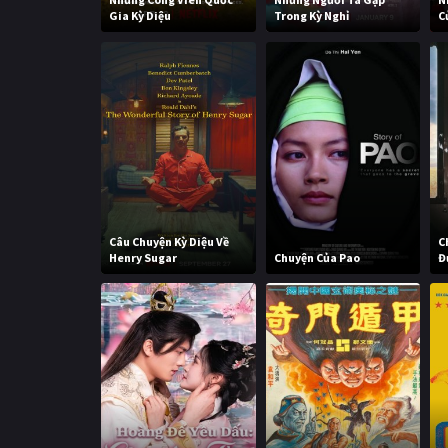
Gia Kỳ Diệu
Trong Kỳ Nghỉ
C
Câu Chuyện Kỳ Diệu Về
C
Henry Sugar
Chuyện Của Pao
Đ