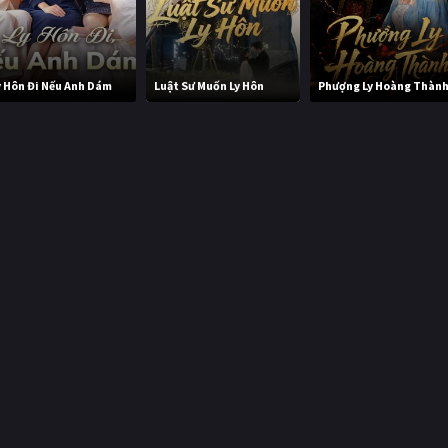
y Hôn Đi Nếu Anh Dám
Luật Sư Muốn Ly Hôn
Phượng Ly Hoàng Thàn