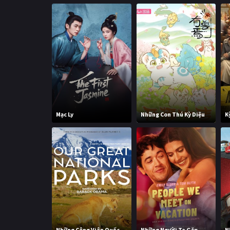
Mạc Ly
Những Con Thú Kỳ Diệu
K
Những Công Viên Quốc
Những Người Ta Gặp
N