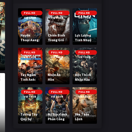
FULL HD
FULL HD
FULL HD
VIETSUB
VIETSUB
VIETSUB
Huyền
Chiến Binh
Lực Lượng
Thoại Aang:
Trong Gió
Tinh Nhuệ
Tiết Khí Sư
Cuối Cùng
FULL HD
FULL HD
FULL HD
VIETSUB
VIETSUB
VIETSUB
Tay Ngắm
Nhện Ăn
Độc Thích
Tinh Anh:
Hồn
Nhập Hầu
Nguy Cơ
Nano
FULL HD
FULL HD
FULL HD
VIETSUB
VIETSUB
VIETSUB
Tương Tây
Nữ Đặc Cảnh
Yêu Thần
Quỷ Sự
Phản Công
Lệnh