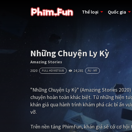
Thể loại
Quốc gia
Những Chuyện Ly Kỳ
Amazing Stories
2020
24,281
FULL HD VIETSUB
ÂU - MỸ
"Những Chuyện Ly Kỳ" (Amazing Stories 2020) 
chuyện hoàn toàn khác biệt. Từ những hiện tượ
khán giả qua hành trình khám phá các bí ẩn vượ
vỡ.
Trên nền tảng
PhimFun
, khán giả sẽ có cơ hộ