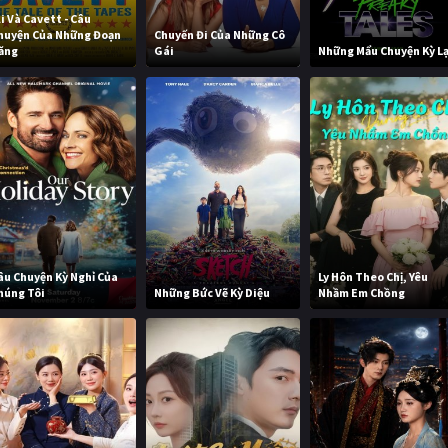
li Và Cavett - Câu
huyện Của Những Đoạn
Chuyến Đi Của Những Cô
ăng
Gái
Những Mẩu Chuyện Kỳ L
âu Chuyện Kỳ ​​Nghỉ Của
Ly Hôn Theo Chị, Yêu
húng Tôi
Những Bức Vẽ Kỳ Diệu
Nhầm Em Chồng