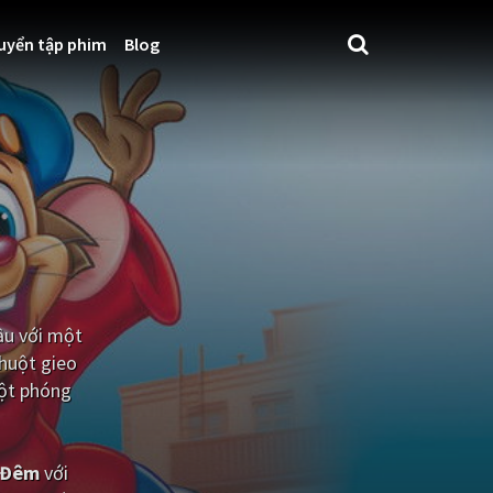
uyển tập phim
Blog
ầu với một
chuột gieo
một phóng
g Đêm
với