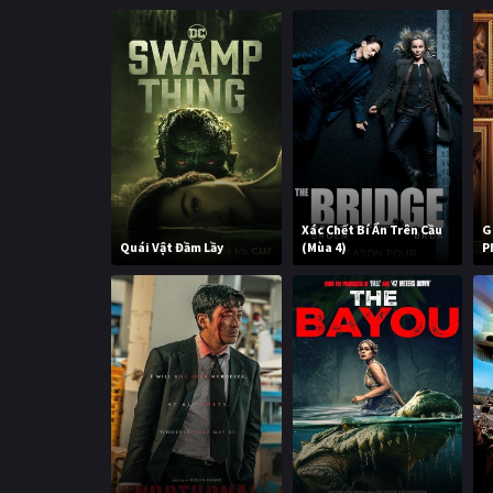
Xác Chết Bí Ẩn Trên Cầu
G
Quái Vật Đầm Lầy
(Mùa 4)
P