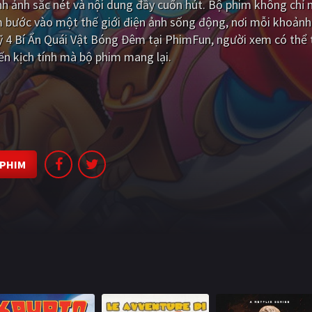
h ảnh sắc nét và nội dung đầy cuốn hút. Bộ phim không chỉ
m bước vào một thế giới điện ảnh sống động, nơi mỗi khoảnh
ỹ 4 Bí Ẩn Quái Vật Bóng Đêm tại PhimFun, người xem có thể
ến kịch tính mà bộ phim mang lại.
 PHIM