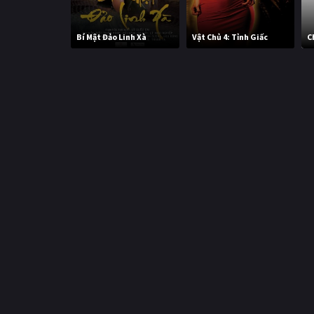
Bí Mật Đảo Linh Xà
Vật Chủ 4: Tỉnh Giấc
C