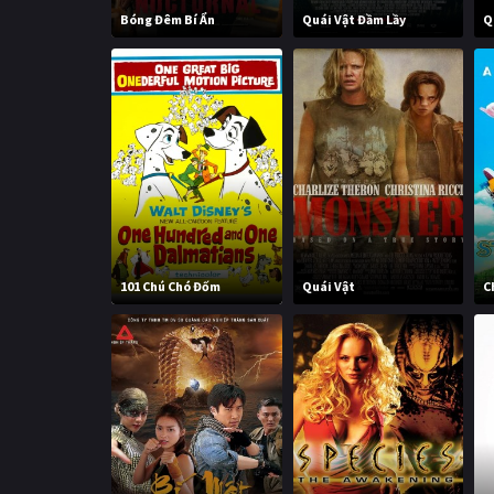
Bóng Đêm Bí Ẩn
Quái Vật Đầm Lầy
Q
101 Chú Chó Đốm
Quái Vật
C