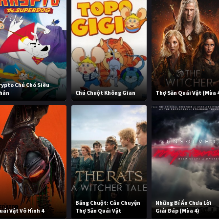
rypto Chú Chó Siêu
hân
Chú Chuột Không Gian
Thợ Săn Quái Vật (Mùa 
Băng Chuột: Câu Chuyện
Những Bí Ẩn Chưa Lời
uái Vật Vô Hình 4
Thợ Săn Quái Vật
Giải Đáp (Mùa 4)