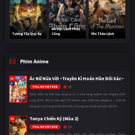
Nữ Đặc Cảnh Phản
Tương Tây Quỷ Sự
Công
Yêu Thần Lệnh
Phim Anime
Ác Nữ Nửa Vời ~Truyền Kì Hoán Hồn Đổi Xác~
#1
10
FULL HD VIETSUB
Được điện hạ hết mực sủng ái và ví như nàng bướm rực rỡ giữa chốn
cung đình, Reirin bất ngờ trở thành nạn nhân của Keigetsu – một kẻ
sống ký sinh trong triều đình đã sử dụng ma thuật để hoán đổi th ...
Tanya Chiến Ký (Mùa 2)
#2
10
FULL HD VIETSUB
Sau những chiến thắng đầy khốc liệt trên chiến trường, Tanya