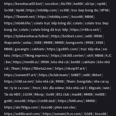
https://keonhacai55.bet/
|
socolive
|
Alo789
|
Ae888
|
xôi lạc
|
vip66
|
Sv368
|
Vip66
|
https://mb66p.com/
|
sv368
|
truc tiep bong da
|
VIP66
|
https://78winnh.net/
|
https://mb66q.com/
|
Xoso66
|
MB66
|
https://mb66.life/
|
colatv trực tiếp bóng đá
|
colatv
|
colatv truc tiep
bong da
|
colatv
|
colatv bóng đá trực tiếp
|
https://rr88co.net/
|
https://tylekeonhacai.futbol/
|
https://bshbet.com/
|
xx88
|
RR88
|
thapcamtv
|
xoilac
|
XX88
|
MM88
|
MM88
|
luongsontv
|
RR88
|
XX88
|
MB66
|
gavangtv
|
cakhiatv
|
https://go88fc.com/
|
trực tiếp nba
|
soi
kèo
|
https://79king.express/
|
https://ok365.center/
|
ok9
|
MB66
|
KJC
|
8xx
|
https://mm88.io/
|
RR88
|
kèo nhà cái
|
bet88
|
cakhiatv
|
kèo nhà
cái
|
78win
|
https://f8beta2.me/
|
https://rikvip97.art/
|
https://sunwin97.art/
|
https://kclub.team/
|
SHBET
|
xx88
|
8kbet
|
https://rr88.se.net/
|
kèo nhà cái
|
RR88
|
78win
|
bongdalu
|
nha cai uy
tin
|
ty le ca cuoc
|
7mcn
|
Xóc đĩa online
|
Kèo nhà cái 5
|
88goals
|
iwin
|
Tài xỉu MD5
|
1GOM
|
Rikvip
|
Go88
|
B52 club
|
max88
|
MM88
|
Ae888
|
go88
|
xoso66
|
https://cm88.dad/
|
https://hi88.uno/
|
MM88
|
https://alo789ga.com/
|
Xoso66
|
phim sex vlxx
|
https://xx88brand.com/
|
https://sunwin19.cn.com/
|
GG88
|
Xoso66
|