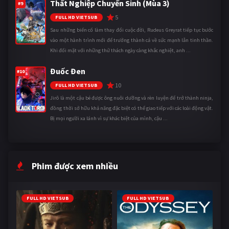
Thất Nghiệp Chuyển Sinh (Mùa 3)
#9
5
FULL HD VIETSUB
Sau những biến cố làm thay đổi cuộc đời, Rudeus Greyrat tiếp tục bước
vào một hành trình mới để trưởng thành cả về sức mạnh lẫn tinh thần.
Khi đối mặt với những thử thách ngày càng khắc nghiệt, anh ...
Đuốc Đen
#10
10
FULL HD VIETSUB
Jirô là một cậu bé được ông nuôi dưỡng và rèn luyện để trở thành ninja,
đồng thời sở hữu khả năng đặc biệt có thể giao tiếp với các loài động vật.
Bị mọi người xa lánh vì sự khác biệt của mình, cậu ...
Phim được xem nhiều
FULL HD VIETSUB
FULL HD VIETSUB