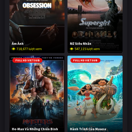
Ám Ảnh
Nữ Siêu Nhân
718,677 lượt xem
547,115 lượt xem
FULL HD VIETSUB
FULL HD VIETSUB
He-Man Và Những Chiến Binh
Hành Trình Của Moana