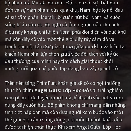
bộ phim mà Muraki đã xem. Đối diện với sự thật đau
đớn và sự xâm phạm của quá khứ, Nami bộc lộ nỗi đau
Giật gân
Gia đình
và sự căm phẫn. Muraki, bị cuốn hút bởi Nami và cuộc
Bí ẩn
Lịch sử
sống bí ẩn của cô, đề nghị cô làm người mẫu cho anh,
điều này không chỉ khiến Nami phải đối diện với quá khứ
Viễn Tây
Tiểu sử
mà còn đẩy cô vào một thế giới đầy rẫy cám dỗ và
GameShow
DramaTV
tranh đấu nội tâm.Sự giao thoa giữa quá khứ và hiện tại
khiến Nami phải lựa chọn giữa việc đối diện với ký ức
QUỐC GIA
đau thương của mình hay tìm cách giải thoát khỏi
những mối quan hệ phức tạp đang bao vây quanh cô.
Âu - Mỹ
Trung Quốc - Hồng Kông
Trên nền tảng
PhimFun
, khán giả sẽ có cơ hội thưởng
Hàn Quốc
Nhật Bản
thức bộ phim
Angel Guts: Lớp Học Đỏ
với trải nghiệm
Ấn Độ
Việt Nam
xem phim trực tuyến mượt mà, hình ảnh sắc nét và nội
dung đầy cuốn hút. Bộ phim không chỉ mang đến những
Tổng hợp
tình tiết hấp dẫn mà còn đưa người xem bước vào một
thế giới điện ảnh sống động, nơi mỗi khoảnh khắc đều
CẬP NHẬT
được tái hiện chân thực. Khi xem Angel Guts: Lớp Học