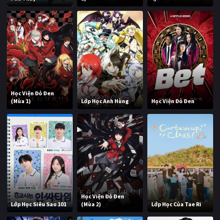
Học Viện Đỏ Đen
(Mùa 1)
Lớp Học Anh Hùng
Học Viện Đỏ Đen
Học Viện Đỏ Đen
Lớp Học Siêu Sao 101
(Mùa 2)
Lớp Học Của Tae Ri