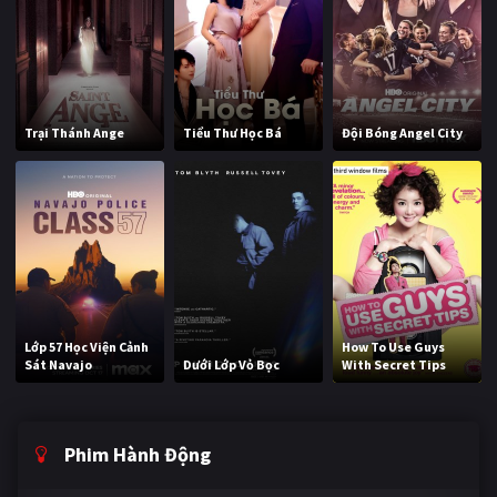
Trại Thánh Ange
Tiểu Thư Học Bá
Đội Bóng Angel City
Lớp 57 Học Viện Cảnh
How To Use Guys
Sát Navajo
Dưới Lớp Vỏ Bọc
With Secret Tips
Phim Hành Động