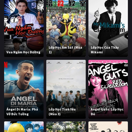
Lớp Học Ám Sát (Mùa
Lớp Học Của Thầy
Vua Ngầm Học Đường
1)
Mikami
Ángel Di María: Phá
Lớp Học Tình Yêu
Angel Guts: Lớp Học
Vỡ Bức Tường
(Mùa 3)
Đỏ