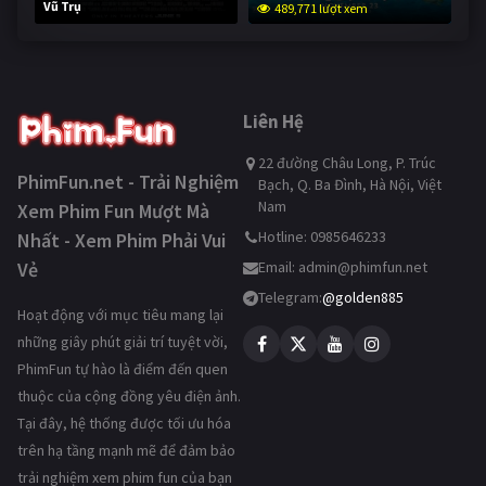
Vũ Trụ
489,771 lượt xem
238,274 lượt xem
Liên Hệ
22 đường Châu Long, P. Trúc
PhimFun.net - Trải Nghiệm
Bạch, Q. Ba Đình, Hà Nội, Việt
Nam
Xem Phim Fun Mượt Mà
Hotline: 0985646233
Nhất - Xem Phim Phải Vui
Vẻ
Email:
admin@phimfun.net
Telegram:
@golden885
Hoạt động với mục tiêu mang lại
những giây phút giải trí tuyệt vời,
PhimFun tự hào là điểm đến quen
thuộc của cộng đồng yêu điện ảnh.
Tại đây, hệ thống được tối ưu hóa
trên hạ tầng mạnh mẽ để đảm bảo
trải nghiệm xem phim fun của bạn