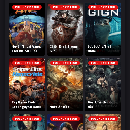
FULL HD VIETSUB
FULL HD VIETSUB
FULL HD VIETSUB
Huyền Thoại Aang:
Chiến Binh Trong
Lực Lượng Tinh
Tiết Khí Sư Cuối
Gió
Nhuệ
Cùng
FULL HD VIETSUB
FULL HD VIETSUB
FULL HD VIETSUB
Tay Ngắm Tinh
Độc Thích Nhập
Anh: Nguy Cơ Nano
Nhện Ăn Hồn
Hầu
FULL HD VIETSUB
FULL HD VIETSUB
FULL HD VIETSUB