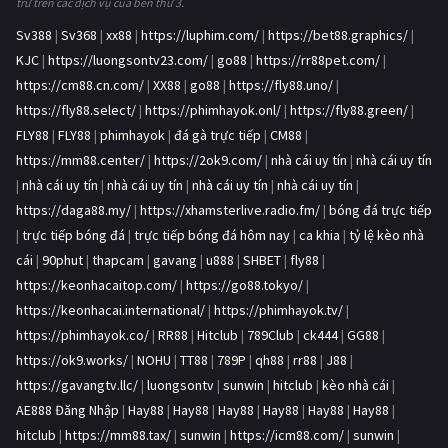
trữ trên các dịch vụ của bên thứ 3.
Sv388
|
Sv368
|
xx88
|
https://luphim.com/
|
https://bet88.graphics/
|
KJC
|
https://luongsontv23.com/
|
go88
|
https://rr88pet.com/
|
https://cm88.cn.com/
|
XX88
|
go88
|
https://fly88.uno/
|
https://fly88.select/
|
https://phimhayok.onl/
|
https://fly88.green/
|
FLY88
|
FLY88
|
phimhayok
|
đá gà trực tiếp
|
CM88
|
https://mm88.center/
|
https://2ok9.com/
|
nhà cái uy tín
|
nhà cái uy tín
|
nhà cái uy tín
|
nhà cái uy tín
|
nhà cái uy tín
|
nhà cái uy tín
|
https://daga88.my/
|
https://xhamsterlive.radio.fm/
|
bóng đá trực tiếp
|
trực tiếp bóng đá
|
trực tiếp bóng đá hôm nay
|
ca khia
|
tỷ lệ kèo nhà
cái
|
90phut
|
thapcam
|
gavang
|
u888
|
SHBET
|
fly88
|
https://keonhacaitop.com/
|
https://go88.tokyo/
|
https://keonhacai.international/
|
https://phimhayok.tv/
|
https://phimhayok.co/
|
RR88
|
Hitclub
|
789Club
|
ck444
|
GG88
|
https://ok9.works/
|
NOHU
|
TT88
|
789P
|
qh88
|
rr88
|
J88
|
https://gavangtv.llc/
|
luongsontv
|
sunwin
|
hitclub
|
kèo nhà cái
|
AE888 Đăng Nhập
|
Hay88
|
Hay88
|
Hay88
|
Hay88
|
Hay88
|
Hay88
|
hitclub
|
https://mm88.tax/
|
sunwin
|
https://icm88.com/
|
sunwin
|