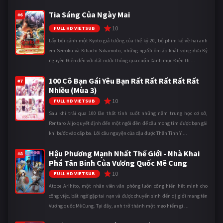
Tia Sáng Của Ngày Mai
#6
10
FULL HD VIETSUB
Lấy bối cảnh một Kyoto giả tưởng của thế kỷ 20, bộ phim kể về hai anh
em Seiroku và Kihachi Sakamoto, những người ôm ấp khát vọng đưa Kỷ
nguyên Điện đến với đất nước thông qua cuốn Danh mục Điện th ...
100 Cô Bạn Gái Yêu Bạn Rất Rất Rất Rất Rất
#7
Nhiều (Mùa 3)
10
FULL HD VIETSUB
Sau khi trải qua 100 lần thất tình suốt những năm trung học cơ sở,
Rentaro Aijo quyết định đến một ngôi đền để cầu mong tìm được bạn gái
khi bước vào cấp ba. Lời cầu nguyện của cậu được Thần Tình Y ...
Hậu Phương Mạnh Nhất Thế Giới - Nhà Khai
#8
Phá Tân Binh Của Vương Quốc Mê Cung
10
FULL HD VIETSUB
Atobe Arihito, một nhân viên văn phòng luôn cống hiến hết mình cho
công việc, bất ngờ gặp tai nạn và được chuyển sinh đến dị giới mang tên
Vương quốc Mê Cung. Tại đây, anh trở thành một mạo hiểm gi ...