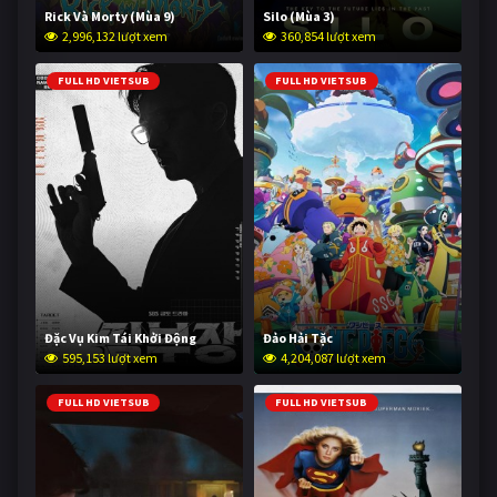
Rick Và Morty (Mùa 9)
Silo (Mùa 3)
2,996,132 lượt xem
360,854 lượt xem
FULL HD VIETSUB
FULL HD VIETSUB
Đặc Vụ Kim Tái Khởi Động
Đảo Hải Tặc
595,153 lượt xem
4,204,087 lượt xem
FULL HD VIETSUB
FULL HD VIETSUB