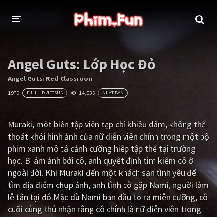
THỂ LOẠI
Angel Guts: Lớp Học Đỏ
Thần thoại - Cổ trang
Hành động
Angel Guts: Red Classroom
1979
14,536
FULL HD VIETSUB
NHẬT BẢN
Tâm lý
Chiến tranh
Võ thuật - Kiếm hiệp
Nhạc kịch
Muraki, một biên tập viên tạp chí khiêu dâm, không thể
thoát khỏi hình ảnh của nữ diễn viên chính trong một bộ
Kinh dị
Tội phạm - Hình sự
phim xanh mô tả cảnh cưỡng hiếp tập thể tại trường
Phiêu lưu
Hài hước
học. Bị ám ảnh bởi cô, anh quyết định tìm kiếm cô ở
ngoài đời. Khi Muraki đến một khách sạn tình yêu để
Viễn tưởng
Khoa học - Tài liệu
tìm địa điểm chụp ảnh, anh tình cờ gặp Nami, người làm
Hoạt hình
Thể thao
lễ tân tại đó.Mặc dù Nami ban đầu tỏ ra miễn cưỡng, cô
cuối cùng thú nhận rằng cô chính là nữ diễn viên trong
Tình cảm - Lãng mạn
Kỳ ảo