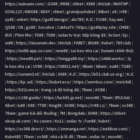
https://aukuwin.com/
|
GG88
|
RR88
|
shbet
|
XX88
|
Hitclub
|
NHATVIP
|
GOAL123
|
KING88
|
8DAY
|
shbet
|
grandpashabet
|
86bet
|
o8
|
rr88
|
uy88
|
onbet
|
https://go8f.design/
|
alo789
|
KJC
|
FLY88
|
hay.win
|
QS88
|
O8
|
go88
|
Socolive
|
CakhiaTV
|
https://go88play.site
|
CM88
|
8US
|
Phim Moi
|
TD88
|
TD88
|
xoilactv trực tiếp bóng đá
|
8x bet
|
kjc
|
xx88
|
https://taisunwin.dev
|
Hitclub
|
FABET
|
BIG88
|
Kubet
|
789 club
|
https://ee88-app.sa.com/
|
new88
|
soi keo nha cai
|
Sunwin chính thức
|
https://new88.pet/
|
https://tongga88.my/
|
https://s666.works/
|
ty
le keo nha cai
|
UY88
|
https://tt8811.net/
|
68win
|
68win
|
ea88
|
TG88
|
https://sunwin3.nl/
|
hitclub
|
XX88
|
KJC
|
https://b52-club.us.org/
|
KJC
|
https://kjc.ad/
|
https://kubet.eco/
|
https://xemtiso.com/
|
motchill
|
https://b52com.io
|
trang cá độ bóng đá
|
78win
|
AO88
|
https://c168.guide/
|
https://luck81.jp.net/
|
xoso66
|
78win
|
B52club
|
Xibet
|
lu88
|
K88
|
TT88
|
King88
|
AO88
|
https://rr88.cz/
|
78win
|
sv368
|
78win
|
game bài đổi thưởng
|
7M
|
Bongdalu
|
DH88
|
https://shbet-
okvip.uk.com/
|
Ku casino
|
Ku11
|
xoilac tv
|
Fun88
|
kubet
|
https://sv368.direct/
|
https://zinmanga.net
|
https://ee88vie.com/
|
Kubet88
|
78win
|
sv368
|
nhà cái lô đề
|
78win
|
xoilac tv
|
xoso66
|