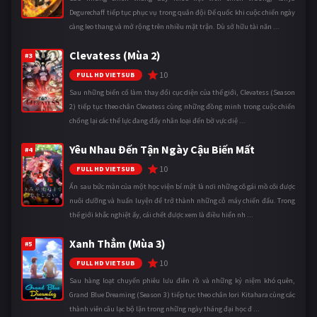
Degurechaff tiếp tục phục vụ trong quân đội Đế quốc khi cuộc chiến ngày
càng leo thang và mở rộng trên nhiều mặt trận. Dù sở hữu tài năn ...
Clevatess (Mùa 2)
#3
10
FULL HD VIETSUB
Sau những biến cố làm thay đổi cục diện của thế giới, Clevatess (Season
2) tiếp tục theo chân Clevatess cùng những đồng minh trong cuộc chiến
chống lại các thế lực đang đẩy nhân loại đến bờ vực diệ ...
Yêu Nhau Đến Tận Ngày Cậu Biến Mất
#4
10
FULL HD VIETSUB
Ẩn sau bức màn của một học viện bí mật là nơi những cô gái mồ côi được
nuôi dưỡng và huấn luyện để trở thành những cỗ máy chiến đấu. Trong
thế giới khắc nghiệt ấy, cái chết được xem là điều hiển nh ...
Xanh Thẳm (Mùa 3)
#5
10
FULL HD VIETSUB
Sau hàng loạt chuyến phiêu lưu điên rồ và những kỷ niệm khó quên,
Grand Blue Dreaming (Season 3) tiếp tục theo chân Iori Kitahara cùng các
thành viên câu lạc bộ lặn trong những ngày tháng đại học đ ...