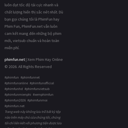
luôn đạt tốc độ tải cực nhanh và
chất lượng hiển thị sắc nét nhất. Dù
bạn gọi chúng tôi là PhimFun hay
Phim Fun, PhimFun.net vẫn luôn
cam kết mang đến những bộ phim
mới, vietsub chuẩn và hoàn toàn
miễn phí.
phimfun.net
| Xem Phim Hay Online
© 2026. All Rights Reserved
#phimfun #phimfunnet
#phimfunonline #phimfunofficial
#phimfunhd #phimfunvietsub
#phimfunmienphi #xemphimfun
#phimfun2026 #phimfunmoi
#phimfun.net
Trang web này không lưu trữ bất kỳ tệp
nào trên máy chủ của chúng tôi, chúng
tôi chỉ liên kết với phương tiện được lưu