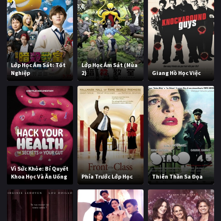
Lớp Học Ám Sát: Tốt
Lớp Học Ám Sát (Mùa
Nghiệp
2)
Giang Hồ Học Việc
Vì Sức Khỏe: Bí Quyết
Khoa Học Và Ăn Uống
Phía Trước Lớp Học
Thiên Thần Sa Đọa