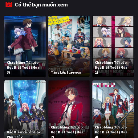
Có thể bạn muốn xem
Chào Mừng Tới Lớp
Chào Mừng Tới Lớp
Học Biết Tuốt (Mùa
Học Biết Tuốt (Mùa
3)
Tầng Lớp Itaewon
1)
Chào Mừng Tới Lớp
Chào Mừng Tới Lớp
Hắc Miêu Và Lớp Học
Học Biết Tuốt (Mùa
Học Biết Tuốt (Mùa
Phù Thủy
2)
4)