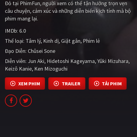
Đỏ tại PhimFun, người xem có thể tận hưởng trọn vẹn
PHIM MỚI
câu chuyện, cảm xúc và những diễn biến kịch tính mà bộ
PHIM BỘ
phim mang lại.
PHIM LẺ
IMDb:
6.0
Thể loại:
Tâm lý
Kinh dị
Giật gân
Phim lẻ
PHIM CHIẾU RẠP
Đạo Diễn:
Chûsei Sone
TUYỂN TẬP PHIM
Diễn viên:
Jun Aki
Hidetoshi Kageyama
Yûki Mizuhara
BLOG
Keizô Kanie
Ken Mizoguchi
XEM PHIM
TRAILER
TẢI PHIM