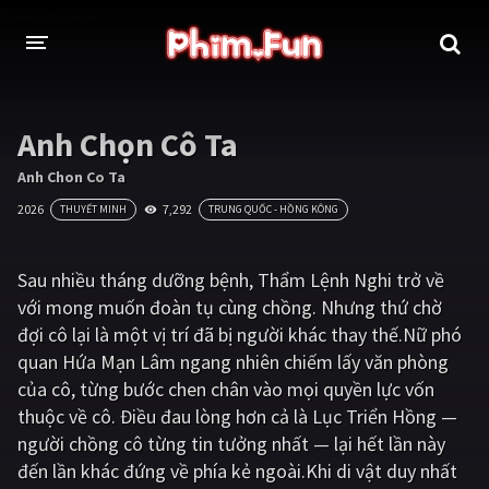
THỂ LOẠI
Anh Chọn Cô Ta
Thần thoại - Cổ trang
Hành động
Anh Chon Co Ta
2026
7,292
THUYẾT MINH
TRUNG QUỐC - HỒNG KÔNG
Tâm lý
Chiến tranh
Võ thuật - Kiếm hiệp
Nhạc kịch
Sau nhiều tháng dưỡng bệnh, Thẩm Lệnh Nghi trở về
với mong muốn đoàn tụ cùng chồng. Nhưng thứ chờ
Kinh dị
Tội phạm - Hình sự
đợi cô lại là một vị trí đã bị người khác thay thế.Nữ phó
Phiêu lưu
Hài hước
quan Hứa Mạn Lâm ngang nhiên chiếm lấy văn phòng
của cô, từng bước chen chân vào mọi quyền lực vốn
Viễn tưởng
Khoa học - Tài liệu
thuộc về cô. Điều đau lòng hơn cả là Lục Triển Hồng —
Hoạt hình
Thể thao
người chồng cô từng tin tưởng nhất — lại hết lần này
đến lần khác đứng về phía kẻ ngoài.Khi di vật duy nhất
Tình cảm - Lãng mạn
Kỳ ảo