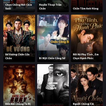
Chọn Chồng Nơi Chín
Huyền Thoại Trần
Suối
Chân
Chân Tâm Anh Hùng
Đế Vương Chấn Cửu
Rời Kẻ Phụ Tình , Em
Châu
Bí Mật Chốn Công Sở
Chọn Hạnh Phúc
Đến Khi Chúng Ta Bị
Người Chồng Em