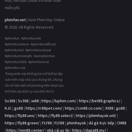
mới, vietsub chuẩn và hoàn toàn
miễn phí.
phimfun.net
| Xem Phim Hay Online
© 2026. All Rights Reserved
#phimfun #phimfunnet
#phimfunonline #phimfunofficial
#phimfunhd #phimfunvietsub
#phimfunmienphi #xemphimfun
#phimfun2026 #phimfunmoi
#phimfun.net
Trang web này không lưu trữ bất kỳ tệp
nào trên máy chủ của chúng tôi, chúng
tôi chỉ liên kết với phương tiện được lưu
trữ trên các dịch vụ của bên thứ 3.
Sv388
|
Sv368
|
xx88
|
https://luphim.com/
|
https://bet88.graphics/
|
KJC
|
go88
|
https://rr88pet.com/
|
https://cm88.cn.com/
|
XX88
|
go88
|
https://fly88.uno/
|
https://fly88.select/
|
https://phimhayok.onl/
|
https://fly88.green/
|
FLY88
|
FLY88
|
phimhayok
|
đá gà trực tiếp
|
CM88
|
https://mm88.center/
|
nhà cái uy tín
|
https://daga88.my/
|