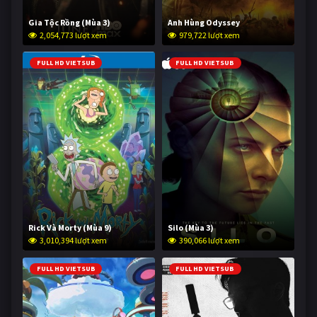
Gia Tộc Rồng (Mùa 3)
Anh Hùng Odyssey
2,054,773 lượt xem
979,722 lượt xem
FULL HD VIETSUB
FULL HD VIETSUB
Rick Và Morty (Mùa 9)
Silo (Mùa 3)
3,010,394 lượt xem
390,066 lượt xem
FULL HD VIETSUB
FULL HD VIETSUB