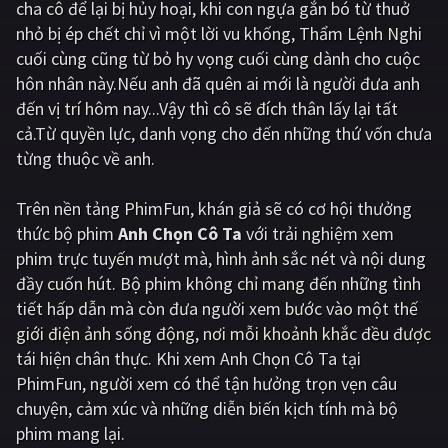
cha cô để lại bị hủy hoại, khi con ngựa gắn bó từ thuở
nhỏ bị ép chết chỉ vì một lời vu khống, Thẩm Lệnh Nghi
Giật gân
Gia đình
cuối cùng cũng từ bỏ hy vọng cuối cùng dành cho cuộc
Bí ẩn
Lịch sử
hôn nhân này.Nếu anh đã quên ai mới là người đưa anh
đến vị trí hôm nay...Vậy thì cô sẽ đích thân lấy lại tất
Viễn Tây
Tiểu sử
cả.Từ quyền lực, danh vọng cho đến những thứ vốn chưa
GameShow
DramaTV
từng thuộc về anh.
QUỐC GIA
Trên nền tảng
PhimFun
, khán giả sẽ có cơ hội thưởng
thức bộ phim
Anh Chọn Cô Ta
với trải nghiệm xem
Âu - Mỹ
Trung Quốc - Hồng Kông
phim trực tuyến mượt mà, hình ảnh sắc nét và nội dung
đầy cuốn hút. Bộ phim không chỉ mang đến những tình
Hàn Quốc
Nhật Bản
tiết hấp dẫn mà còn đưa người xem bước vào một thế
Ấn Độ
Việt Nam
giới điện ảnh sống động, nơi mỗi khoảnh khắc đều được
tái hiện chân thực. Khi xem Anh Chọn Cô Ta tại
Tổng hợp
PhimFun, người xem có thể tận hưởng trọn vẹn câu
chuyện, cảm xúc và những diễn biến kịch tính mà bộ
CẬP NHẬT
phim mang lại.