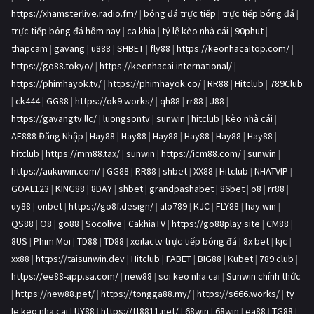
https://xhamsterlive.radio.fm/
|
bóng đá trực tiếp
|
trực tiếp bóng đá
|
trực tiếp bóng đá hôm nay
|
ca khia
|
tỷ lệ kèo nhà cái
|
90phut
|
thapcam
|
gavang
|
u888
|
SHBET
|
fly88
|
https://keonhacaitop.com/
|
https://go88.tokyo/
|
https://keonhacai.international/
|
https://phimhayok.tv/
|
https://phimhayok.co/
|
RR88
|
Hitclub
|
789Club
|
ck444
|
GG88
|
https://ok9.works/
|
qh88
|
rr88
|
J88
|
https://gavangtv.llc/
|
luongsontv
|
sunwin
|
hitclub
|
kèo nhà cái
|
AE888 Đăng Nhập
|
Hay88
|
Hay88
|
Hay88
|
Hay88
|
Hay88
|
Hay88
|
hitclub
|
https://mm88.tax/
|
sunwin
|
https://icm88.com/
|
sunwin
|
https://aukuwin.com/
|
GG88
|
RR88
|
shbet
|
XX88
|
Hitclub
|
NHATVIP
|
GOAL123
|
KING88
|
8DAY
|
shbet
|
grandpashabet
|
86bet
|
o8
|
rr88
|
uy88
|
onbet
|
https://go8f.design/
|
alo789
|
KJC
|
FLY88
|
hay.win
|
QS88
|
O8
|
go88
|
Socolive
|
CakhiaTV
|
https://go88play.site
|
CM88
|
8US
|
Phim Moi
|
TD88
|
TD88
|
xoilactv trực tiếp bóng đá
|
8x bet
|
kjc
|
xx88
|
https://taisunwin.dev
|
Hitclub
|
FABET
|
BIG88
|
Kubet
|
789 club
|
https://ee88-app.sa.com/
|
new88
|
soi keo nha cai
|
Sunwin chính thức
|
https://new88.pet/
|
https://tongga88.my/
|
https://s666.works/
|
ty
le keo nha cai
|
UY88
|
https://tt8811.net/
|
68win
|
68win
|
ea88
|
TG88
|