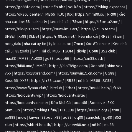
https://go88fc.com/
|
trực tiếp nba
|
soi kèo
|
https://79king.express/
|
https://ok365.center/
|
MB66
|
KJC
|
8xx
|
https://mm88.io/
|
RR88
|
kèo
nhà cái
|
bet88
|
cakhiatv
|
kèo nhà cái
|
78win
|
https://f8beta2.me/
|
https://rikvip97.art/
|
https://sunwin97.art/
|
https://kclub.team/
|
SHBET
|
xx88
|
8kbet
|
https://rr88.se.net/
|
kèo nhà cái
|
RR88
|
78win
|
bongdalu
|
nha cai uy tin
|
ty le ca cuoc
|
7mcn
|
Xóc đĩa online
|
Kèo nhà
cái 5
|
88goals
|
iwin
|
Tài xỉu MD5
|
1GOM
|
Rikvip
|
Go88
|
B52 club
|
max88
|
MM88
|
Ae888
|
go88
|
xoso66
|
https://cm88.dad/
|
https://hi88.uno/
|
MM88
|
https://alo789ga.com/
|
Xoso66
|
phim sex
vlxx
|
https://xx88brand.com/
|
https://sunwin19.cn.com/
|
GG88
|
Xoso66
|
XX88
|
https://rr88it.com/
|
RR88
|
nổ hũ
|
MB66
|
SC88
|
https://www.fly888.club/
|
hitclub
|
77bet
|
https://mu88.help/
|
f168
|
https://hoiquantv.vip/
|
https://hoiquantv.site/
|
https://hoiquantv.online/
|
Kèo Nhà Cái
|
xoso66
|
Socolive
|
8XX
|
SumClub
|
https://79king1.fun/
|
HITCLUB
|
https://uu88n.org/
|
tr88
|
ae888
|
mcw
|
kuwin
|
88bet
|
x88
|
ao88
|
qq88
|
sumclub
|
go88
|
B52
club
|
https://shbet.health/
|
https://vnew88.net/
|
nổ hũ
|
mu88
|