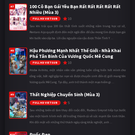
100 Cô Bạn Gái Yêu Bạn Rất Rất Rất Rất Rất
#7
Nhiều (Mùa 3)
10
FULL HD VIETSUB
Sau khi trải qua 100 lần thất tình suốt những năm trung học cơ sở,
Rentaro Aijo quyết định đến một ngôi đền để cầu mong tìm được bạn gái
khi bước vào cấp ba. Lời cầu nguyện của cậu được Thần Tình Y ...
Hậu Phương Mạnh Nhất Thế Giới - Nhà Khai
#8
Phá Tân Binh Của Vương Quốc Mê Cung
10
FULL HD VIETSUB
Atobe Arihito, một nhân viên văn phòng luôn cống hiến hết mình cho
công việc, bất ngờ gặp tai nạn và được chuyển sinh đến dị giới mang tên
Vương quốc Mê Cung. Tại đây, anh trở thành một mạo hiểm gi ...
Thất Nghiệp Chuyển Sinh (Mùa 3)
#9
5
FULL HD VIETSUB
Sau những biến cố làm thay đổi cuộc đời, Rudeus Greyrat tiếp tục bước
vào một hành trình mới để trưởng thành cả về sức mạnh lẫn tinh thần.
Khi đối mặt với những thử thách ngày càng khắc nghiệt, anh ...
Đuốc Đen
#10