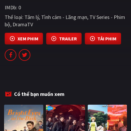
PHIM MỚI
IMDb:
0
Thể loại:
PHIM BỘ
Tâm lý
Tình cảm - Lãng mạn
TV Series - Phim
bộ
DramaTV
PHIM LẺ
XEM PHIM
TRAILER
TẢI PHIM
PHIM CHIẾU RẠP
TUYỂN TẬP PHIM
BLOG
Có thể bạn muốn xem