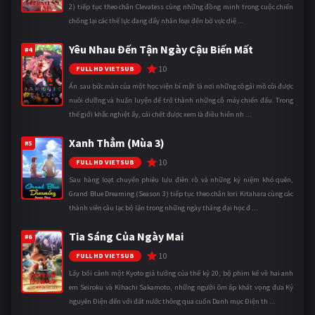
2) tiếp tục theo chân Clevatess cùng những đồng minh trong cuộc chiến
chống lại các thế lực đang đẩy nhân loại đến bờ vực diệ ...
Yêu Nhau Đến Tận Ngày Cậu Biến Mất
#4
10
FULL HD VIETSUB
Ẩn sau bức màn của một học viện bí mật là nơi những cô gái mồ côi được
nuôi dưỡng và huấn luyện để trở thành những cỗ máy chiến đấu. Trong
thế giới khắc nghiệt ấy, cái chết được xem là điều hiển nh ...
Xanh Thẳm (Mùa 3)
#5
10
FULL HD VIETSUB
Sau hàng loạt chuyến phiêu lưu điên rồ và những kỷ niệm khó quên,
Grand Blue Dreaming (Season 3) tiếp tục theo chân Iori Kitahara cùng các
thành viên câu lạc bộ lặn trong những ngày tháng đại học đ ...
Tia Sáng Của Ngày Mai
#6
10
FULL HD VIETSUB
Lấy bối cảnh một Kyoto giả tưởng của thế kỷ 20, bộ phim kể về hai anh
em Seiroku và Kihachi Sakamoto, những người ôm ấp khát vọng đưa Kỷ
nguyên Điện đến với đất nước thông qua cuốn Danh mục Điện th ...