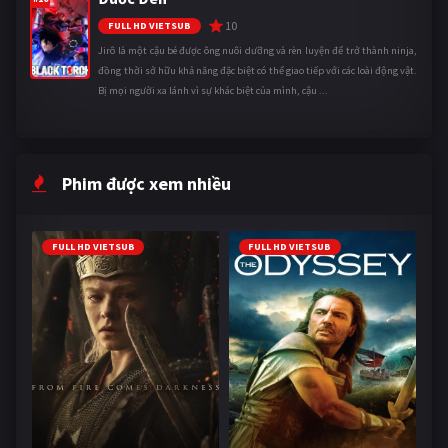
10
FULL HD VIETSUB
Jirô là một cậu bé được ông nuôi dưỡng và rèn luyện để trở thành ninja,
đồng thời sở hữu khả năng đặc biệt có thể giao tiếp với các loài động vật.
Bị mọi người xa lánh vì sự khác biệt của mình, cậu ...
Phim được xem nhiều
FULL HD VIETSUB
FULL HD VIETSUB