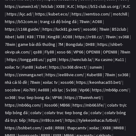
https://sunwin3.nl/
|
hitclub
|
XX88
|
KJC
|
https://b52-club.us.org/
|
KJC
|
https://kjc.ad/
|
https://kubet.eco/
|
https://xemtiso.com/
|
motchill
|
https://b52com.io
|
trang cá độ bóng đá
|
78win
|
AO88
|
https://c168.guide/
|
https://luck81.jp.net/
|
xoso66
|
78win
|
B52club
|
Xibet
|
lu88
|
K88
|
TT88
|
King88
|
AO88
|
https://rr88.cz/
|
78win
|
sv368
|
78win
|
game bài đổi thưởng
|
7M
|
Bongdalu
|
DH88
|
https://shbet-
okvip.uk.com/
|
qs88
|
Fly88
|
xoso 66
|
VIP66
|
OPEN88
|
OPEN88
|
78win
|
https://tongga88.us/
|
pg88
|
https://iwinclub.la/
|
Ku casino
|
Ku11
|
xoilac tv
|
Fun88
|
kubet
|
https://sv368.direct/
|
sunwin
|
https://zinmanga.net
|
https://ee88vie.com/
|
Kubet88
|
78win
|
sv368
|
nhà cái lô đề
|
78win
|
xoilac tv
|
xoso66
|
https://keonhacai55.bet/
|
socolive
|
Alo789
|
Ae888
|
xôi lạc
|
Sv368
|
Vip66
|
https://mb66p.com/
|
sv368
|
truc tiep bong da
|
VIP66
|
https://78winnh.net/
|
https://mb66q.com/
|
Xoso66
|
MB66
|
https://mb66.life/
|
colatv trực
tiếp bóng đá
|
colatv
|
colatv truc tiep bong da
|
colatv
|
colatv bóng
đá trực tiếp
|
https://rr88co.net/
|
https://tylekeonhacai.futbol/
|
https://bshbet.com/
|
xx88
|
RR88
|
thapcamtv
|
xoilac
|
XX88
|
MM88
|
MM88
|
luongsontv
|
RR88
|
XX88
|
MB66
|
gavangtv
|
cakhiatv
|