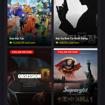
Đảo Hải Tặc
Đặc Vụ Kim Tái Khởi Động
4,228,293 lượt xem
608,021 lượt xem
FULL HD VIETSUB
FULL HD VIETSUB