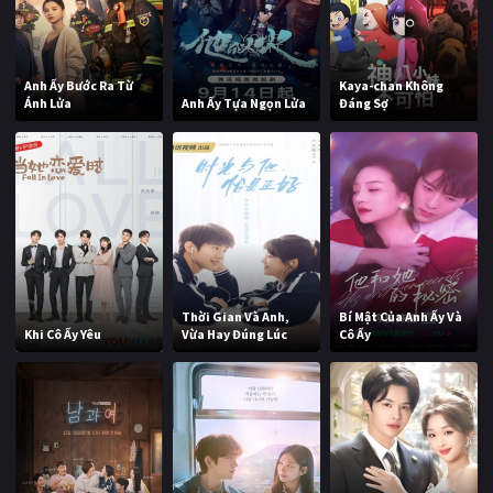
Anh Ấy Bước Ra Từ
Kaya-chan Không
Ánh Lửa
Anh Ấy Tựa Ngọn Lửa
Đáng Sợ
Thời Gian Và Anh,
Bí Mật Của Anh Ấy Và
Khi Cô Ấy Yêu
Vừa Hay Đúng Lúc
Cô Ấy