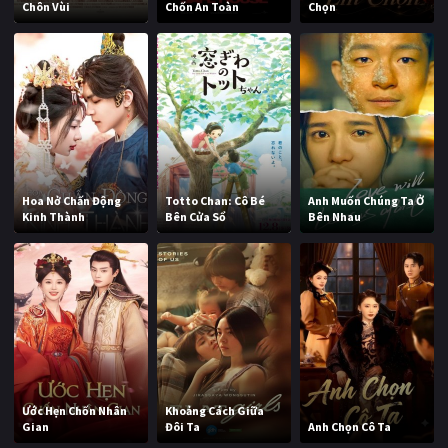
Chôn Vùi
Chốn An Toàn
Chọn
Hoa Nở Chấn Động
Totto Chan: Cô Bé
Anh Muốn Chúng Ta Ở
Kinh Thành
Bên Cửa Sổ
Bên Nhau
Ước Hẹn Chốn Nhân
Khoảng Cách Giữa
Gian
Đôi Ta
Anh Chọn Cô Ta