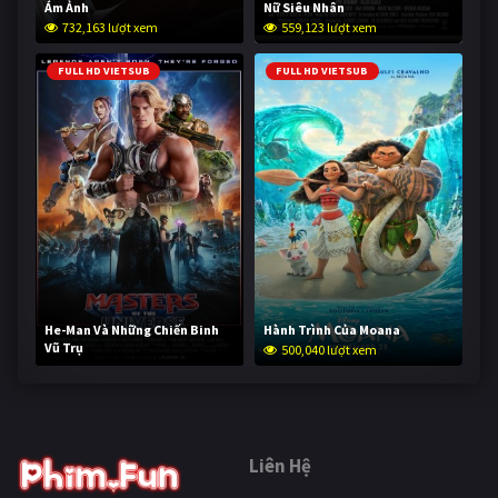
Ám Ảnh
Nữ Siêu Nhân
732,163 lượt xem
559,123 lượt xem
FULL HD VIETSUB
FULL HD VIETSUB
He-Man Và Những Chiến Binh
Hành Trình Của Moana
Vũ Trụ
500,040 lượt xem
249,560 lượt xem
Liên Hệ