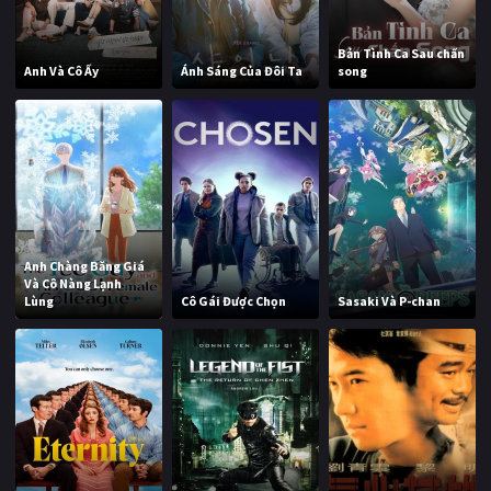
Bản Tình Ca Sau chấn
Anh Và Cô Ấy
Ánh Sáng Của Đôi Ta
song
Anh Chàng Băng Giá
Và Cô Nàng Lạnh
Lùng
Cô Gái Được Chọn
Sasaki Và P-chan