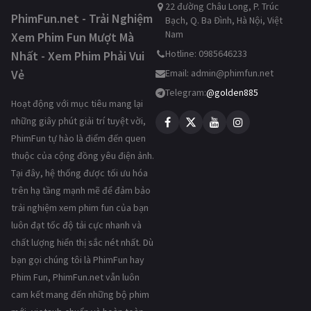
22 đường Châu Long, P. Trúc
PhimFun.net - Trải Nghiệm
Bạch, Q. Ba Đình, Hà Nội, Việt
Nam
Xem Phim Fun Mượt Mà
Hotline: 0985646233
Nhất - Xem Phim Phải Vui
Vẻ
Email:
admin@phimfun.net
Telegram:
@golden885
Hoạt động với mục tiêu mang lại
những giây phút giải trí tuyệt vời,
PhimFun tự hào là điểm đến quen
thuộc của cộng đồng yêu điện ảnh.
Tại đây, hệ thống được tối ưu hóa
trên hạ tầng mạnh mẽ để đảm bảo
trải nghiệm xem phim fun của bạn
luôn đạt tốc độ tải cực nhanh và
chất lượng hiển thị sắc nét nhất. Dù
bạn gọi chúng tôi là PhimFun hay
Phim Fun, PhimFun.net vẫn luôn
cam kết mang đến những bộ phim