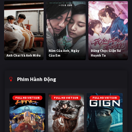
Năm Của Anh, Ngày
Đừng Chọc Giận Sư
Anh Chai Và Anh Miêu
Của Em
Huynh Ta
Phim Hành Động
FULL HD VIETSUB
FULL HD VIETSUB
FULL HD VIETSUB