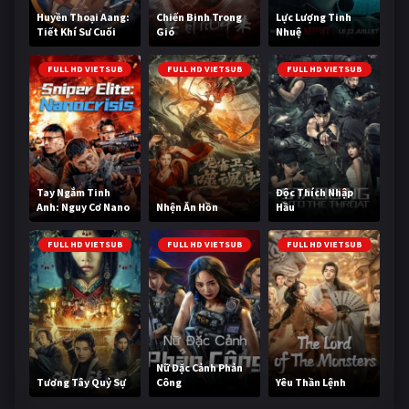
Huyền Thoại Aang:
Chiến Binh Trong
Lực Lượng Tinh
Tiết Khí Sư Cuối
Gió
Nhuệ
Cùng
FULL HD VIETSUB
FULL HD VIETSUB
FULL HD VIETSUB
Tay Ngắm Tinh
Độc Thích Nhập
Anh: Nguy Cơ Nano
Nhện Ăn Hồn
Hầu
FULL HD VIETSUB
FULL HD VIETSUB
FULL HD VIETSUB
Nữ Đặc Cảnh Phản
Tương Tây Quỷ Sự
Công
Yêu Thần Lệnh