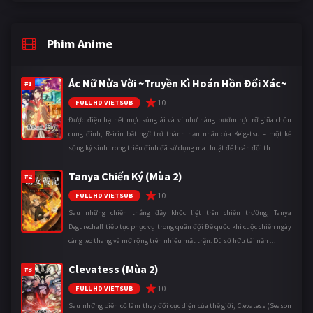
Phim Anime
Ác Nữ Nửa Vời ~Truyền Kì Hoán Hồn Đổi Xác~
#1
10
FULL HD VIETSUB
Được điện hạ hết mực sủng ái và ví như nàng bướm rực rỡ giữa chốn
cung đình, Reirin bất ngờ trở thành nạn nhân của Keigetsu – một kẻ
sống ký sinh trong triều đình đã sử dụng ma thuật để hoán đổi th ...
Tanya Chiến Ký (Mùa 2)
#2
10
FULL HD VIETSUB
Sau những chiến thắng đầy khốc liệt trên chiến trường, Tanya
Degurechaff tiếp tục phục vụ trong quân đội Đế quốc khi cuộc chiến ngày
càng leo thang và mở rộng trên nhiều mặt trận. Dù sở hữu tài năn ...
Clevatess (Mùa 2)
#3
10
FULL HD VIETSUB
Sau những biến cố làm thay đổi cục diện của thế giới, Clevatess (Season