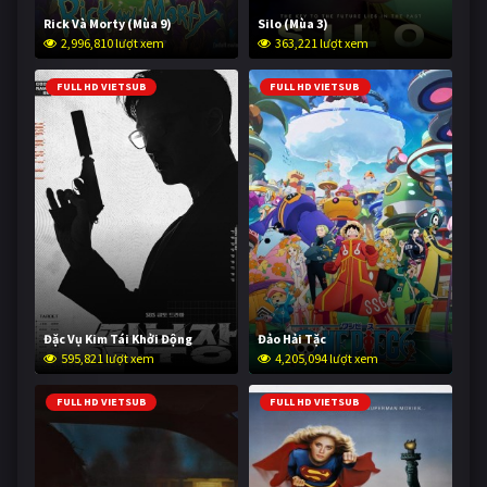
Rick Và Morty (Mùa 9)
Silo (Mùa 3)
2,996,810 lượt xem
363,221 lượt xem
FULL HD VIETSUB
FULL HD VIETSUB
Đặc Vụ Kim Tái Khởi Động
Đảo Hải Tặc
595,821 lượt xem
4,205,094 lượt xem
FULL HD VIETSUB
FULL HD VIETSUB