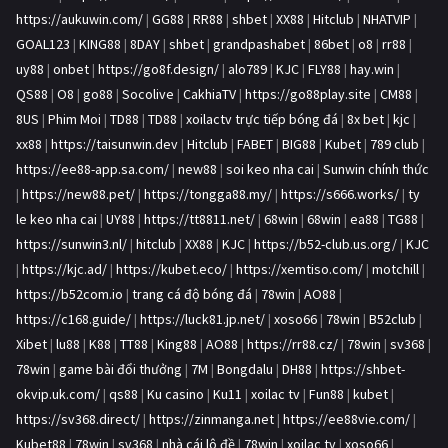
https://aukuwin.com/
|
GG88
|
RR88
|
shbet
|
XX88
|
Hitclub
|
NHATVIP
|
GOAL123
|
KING88
|
8DAY
|
shbet
|
grandpashabet
|
86bet
|
o8
|
rr88
|
uy88
|
onbet
|
https://go8f.design/
|
alo789
|
KJC
|
FLY88
|
hay.win
|
QS88
|
O8
|
go88
|
Socolive
|
CakhiaTV
|
https://go88play.site
|
CM88
|
8US
|
Phim Moi
|
TD88
|
TD88
|
xoilactv trực tiếp bóng đá
|
8x bet
|
kjc
|
xx88
|
https://taisunwin.dev
|
Hitclub
|
FABET
|
BIG88
|
Kubet
|
789 club
|
https://ee88-app.sa.com/
|
new88
|
soi keo nha cai
|
Sunwin chính thức
|
https://new88.pet/
|
https://tongga88.my/
|
https://s666.works/
|
ty
le keo nha cai
|
UY88
|
https://tt8811.net/
|
68win
|
68win
|
ea88
|
TG88
|
https://sunwin3.nl/
|
hitclub
|
XX88
|
KJC
|
https://b52-club.us.org/
|
KJC
|
https://kjc.ad/
|
https://kubet.eco/
|
https://xemtiso.com/
|
motchill
|
https://b52com.io
|
trang cá độ bóng đá
|
78win
|
AO88
|
https://c168.guide/
|
https://luck81.jp.net/
|
xoso66
|
78win
|
B52club
|
Xibet
|
lu88
|
K88
|
TT88
|
King88
|
AO88
|
https://rr88.cz/
|
78win
|
sv368
|
78win
|
game bài đổi thưởng
|
7M
|
Bongdalu
|
DH88
|
https://shbet-
okvip.uk.com/
|
qs88
|
Ku casino
|
Ku11
|
xoilac tv
|
Fun88
|
kubet
|
https://sv368.direct/
|
https://zinmanga.net
|
https://ee88vie.com/
|
Kubet88
|
78win
|
sv368
|
nhà cái lô đề
|
78win
|
xoilac tv
|
xoso66
|