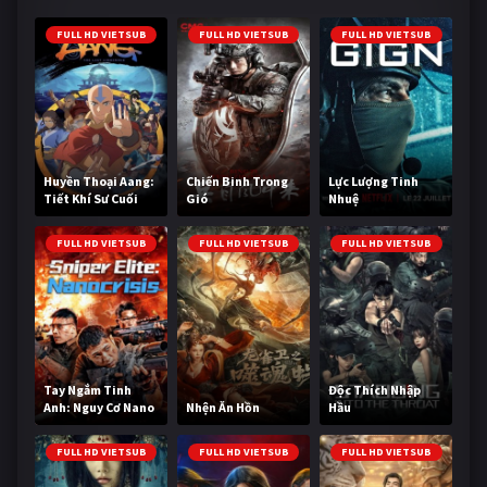
FULL HD VIETSUB
FULL HD VIETSUB
FULL HD VIETSUB
Huyền Thoại Aang:
Chiến Binh Trong
Lực Lượng Tinh
Tiết Khí Sư Cuối
Gió
Nhuệ
Cùng
FULL HD VIETSUB
FULL HD VIETSUB
FULL HD VIETSUB
Tay Ngắm Tinh
Độc Thích Nhập
Anh: Nguy Cơ Nano
Nhện Ăn Hồn
Hầu
FULL HD VIETSUB
FULL HD VIETSUB
FULL HD VIETSUB