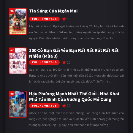
Tia Sáng Của Ngày Mai
#6
10
FULL HD VIETSUB
Lấy bối cảnh một Kyoto giả tưởng của thế kỷ 20, bộ phim kể về hai anh
em Seiroku và Kihachi Sakamoto, những người ôm ấp khát vọng đưa Kỷ
nguyên Điện đến với đất nước thông qua cuốn Danh mục Điện th ...
100 Cô Bạn Gái Yêu Bạn Rất Rất Rất Rất Rất
#7
Nhiều (Mùa 3)
10
FULL HD VIETSUB
Sau khi trải qua 100 lần thất tình suốt những năm trung học cơ sở,
Rentaro Aijo quyết định đến một ngôi đền để cầu mong tìm được bạn gái
khi bước vào cấp ba. Lời cầu nguyện của cậu được Thần Tình Y ...
Hậu Phương Mạnh Nhất Thế Giới - Nhà Khai
#8
Phá Tân Binh Của Vương Quốc Mê Cung
10
FULL HD VIETSUB
Atobe Arihito, một nhân viên văn phòng luôn cống hiến hết mình cho
công việc, bất ngờ gặp tai nạn và được chuyển sinh đến dị giới mang tên
Vương quốc Mê Cung. Tại đây, anh trở thành một mạo hiểm gi ...