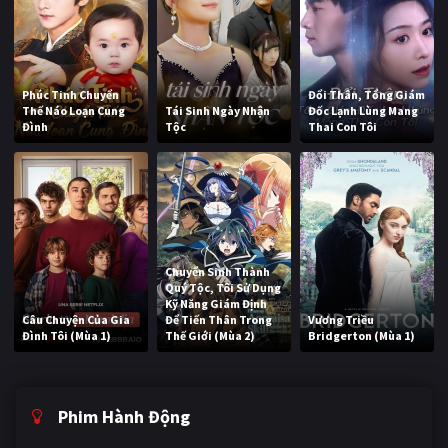
Phúc Tinh Chuyển
Đổi Thân, Tổng Giám
Thế Náo Loạn Cung
Tái Sinh Ngày Nhận
Đốc Lạnh Lùng Mang
Đình
Tộc
Thai Con Tôi
Chuyển Sinh Thành
Quý Tộc, Tôi Sử Dụng
Kỹ Năng Giám Định
Câu Chuyện Của Gia
Để Tiến Thân Trong
Vương Triều
Đình Tôi (Mùa 1)
Thế Giới (Mùa 2)
Bridgerton (Mùa 1)
Phim Hành Động