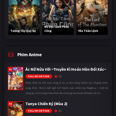
Nữ Đặc Cảnh Phản
Tương Tây Quỷ Sự
Công
Yêu Thần Lệnh
Phim Anime
Ác Nữ Nửa Vời ~Truyền Kì Hoán Hồn Đổi Xác~
#1
10
FULL HD VIETSUB
Được điện hạ hết mực sủng ái và ví như nàng bướm rực rỡ giữa chốn
cung đình, Reirin bất ngờ trở thành nạn nhân của Keigetsu – một kẻ
sống ký sinh trong triều đình đã sử dụng ma thuật để hoán đổi th ...
Tanya Chiến Ký (Mùa 2)
#2
10
FULL HD VIETSUB