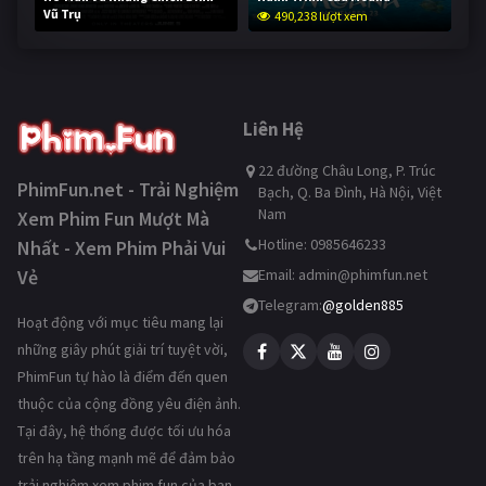
Vũ Trụ
490,238 lượt xem
238,867 lượt xem
Liên Hệ
22 đường Châu Long, P. Trúc
PhimFun.net - Trải Nghiệm
Bạch, Q. Ba Đình, Hà Nội, Việt
Nam
Xem Phim Fun Mượt Mà
Hotline: 0985646233
Nhất - Xem Phim Phải Vui
Vẻ
Email:
admin@phimfun.net
Telegram:
@golden885
Hoạt động với mục tiêu mang lại
những giây phút giải trí tuyệt vời,
PhimFun tự hào là điểm đến quen
thuộc của cộng đồng yêu điện ảnh.
Tại đây, hệ thống được tối ưu hóa
trên hạ tầng mạnh mẽ để đảm bảo
trải nghiệm xem phim fun của bạn