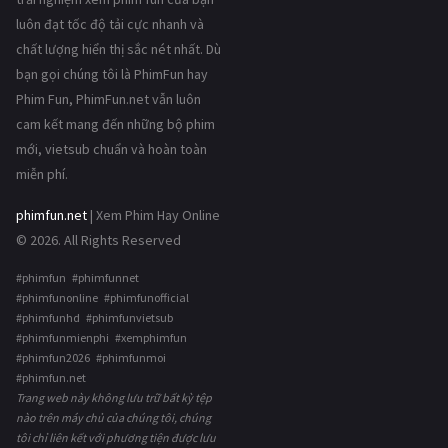
luôn đạt tốc độ tải cực nhanh và
chất lượng hiển thị sắc nét nhất. Dù
bạn gọi chúng tôi là PhimFun hay
Phim Fun, PhimFun.net vẫn luôn
cam kết mang đến những bộ phim
mới, vietsub chuẩn và hoàn toàn
miễn phí.
phimfun.net
| Xem Phim Hay Online
© 2026. All Rights Reserved
#phimfun #phimfunnet
#phimfunonline #phimfunofficial
#phimfunhd #phimfunvietsub
#phimfunmienphi #xemphimfun
#phimfun2026 #phimfunmoi
#phimfun.net
Trang web này không lưu trữ bất kỳ tệp
nào trên máy chủ của chúng tôi, chúng
tôi chỉ liên kết với phương tiện được lưu