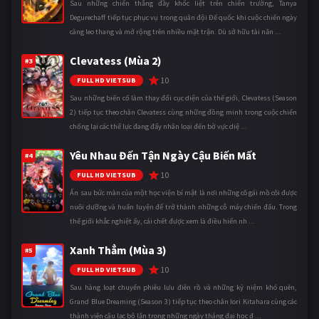
Sau những chiến thắng đầy khốc liệt trên chiến trường, Tanya
Degurechaff tiếp tục phục vụ trong quân đội Đế quốc khi cuộc chiến ngày
càng leo thang và mở rộng trên nhiều mặt trận. Dù sở hữu tài năn ...
Clevatess (Mùa 2)
#3
10
FULL HD VIETSUB
Sau những biến cố làm thay đổi cục diện của thế giới, Clevatess (Season
2) tiếp tục theo chân Clevatess cùng những đồng minh trong cuộc chiến
chống lại các thế lực đang đẩy nhân loại đến bờ vực diệ ...
Yêu Nhau Đến Tận Ngày Cậu Biến Mất
#4
10
FULL HD VIETSUB
Ẩn sau bức màn của một học viện bí mật là nơi những cô gái mồ côi được
nuôi dưỡng và huấn luyện để trở thành những cỗ máy chiến đấu. Trong
thế giới khắc nghiệt ấy, cái chết được xem là điều hiển nh ...
Xanh Thẳm (Mùa 3)
#5
10
FULL HD VIETSUB
Sau hàng loạt chuyến phiêu lưu điên rồ và những kỷ niệm khó quên,
Grand Blue Dreaming (Season 3) tiếp tục theo chân Iori Kitahara cùng các
thành viên câu lạc bộ lặn trong những ngày tháng đại học đ ...