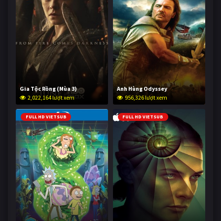
Gia Tộc Rồng (Mùa 3)
Anh Hùng Odyssey
2,022,164 lượt xem
956,326 lượt xem
FULL HD VIETSUB
FULL HD VIETSUB