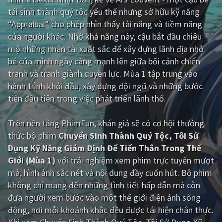
tái sinh thành quý tộc yếu thế nhưng sở hữu kỹ năng
Giật gân
Gia đình
“Appraisal” cho phép nhìn thấy tài năng và tiềm năng
của người khác. Nhờ khả năng này, cậu bắt đầu chiêu
Bí ẩn
Lịch sử
mộ những nhân tài xuất sắc để xây dựng lãnh địa nhỏ
Viễn Tây
Tiểu sử
bé của mình ngày càng mạnh lên giữa bối cảnh chiến
tranh và tranh giành quyền lực. Mùa 1 tập trung vào
GameShow
DramaTV
hành trình khởi đầu, xây dựng đội ngũ và những bước
tiến đầu tiên trong việc phát triển lãnh thổ.
QUỐC GIA
Trên nền tảng
PhimFun
, khán giả sẽ có cơ hội thưởng
Âu - Mỹ
Trung Quốc - Hồng Kông
thức bộ phim
Chuyển Sinh Thành Quý Tộc, Tôi Sử
Hàn Quốc
Nhật Bản
Dụng Kỹ Năng Giám Định Để Tiến Thân Trong Thế
Giới (Mùa 1)
với trải nghiệm xem phim trực tuyến mượt
Ấn Độ
Việt Nam
mà, hình ảnh sắc nét và nội dung đầy cuốn hút. Bộ phim
Tổng hợp
không chỉ mang đến những tình tiết hấp dẫn mà còn
đưa người xem bước vào một thế giới điện ảnh sống
động, nơi mỗi khoảnh khắc đều được tái hiện chân thực.
CẬP NHẬT