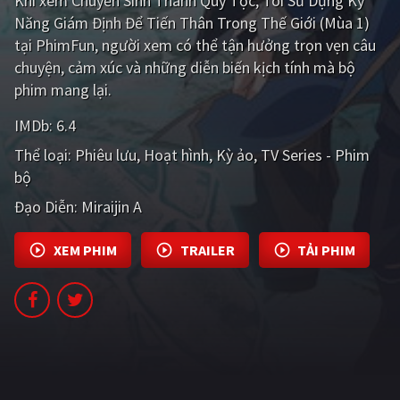
Khi xem Chuyển Sinh Thành Quý Tộc, Tôi Sử Dụng Kỹ
PHIM MỚI
Năng Giám Định Để Tiến Thân Trong Thế Giới (Mùa 1)
tại PhimFun, người xem có thể tận hưởng trọn vẹn câu
PHIM BỘ
chuyện, cảm xúc và những diễn biến kịch tính mà bộ
PHIM LẺ
phim mang lại.
IMDb:
PHIM CHIẾU RẠP
6.4
Thể loại:
Phiêu lưu
Hoạt hình
Kỳ ảo
TV Series - Phim
TUYỂN TẬP PHIM
bộ
BLOG
Đạo Diễn:
Miraijin A
XEM PHIM
TRAILER
TẢI PHIM