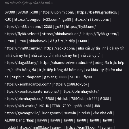
trữ trên các dịch vụ của bên thứ 3.
Sv388
|
Sv368
|
xx88
|
https://luphim.com/
|
https://bet88.graphics/
|
KJC
|
https://luongsontv23.com/
|
go88
|
https://rr88pet.com/
|
https://cm88.cn.com/
|
XX88
|
go88
|
https://fly88.uno/
|
https://fly88.select/
|
https://phimhayok.onl/
|
https://fly88.green/
|
FLY88
|
FLY88
|
phimhayok
|
đá gà trực tiếp
|
CM88
|
https://mm88.center/
|
https://2ok9.com/
|
nhà cái uy tín
|
nhà cái uy tín
|
nhà cái uy tín
|
nhà cái uy tín
|
nhà cái uy tín
|
nhà cái uy tín
|
https://daga88.my/
|
https://xhamsterlive.radio.fm/
|
bóng đá trực tiếp
|
trực tiếp bóng đá
|
trực tiếp bóng đá hôm nay
|
ca khia
|
tỷ lệ kèo nhà
cái
|
90phut
|
thapcam
|
gavang
|
u888
|
SHBET
|
fly88
|
https://keonhacaitop.com/
|
https://go88.tokyo/
|
https://keonhacai.international/
|
https://phimhayok.tv/
|
https://phimhayok.co/
|
RR88
|
Hitclub
|
789Club
|
ck444
|
GG88
|
https://ok9.works/
|
NOHU
|
TT88
|
789P
|
qh88
|
rr88
|
J88
|
https://gavangtv.llc/
|
luongsontv
|
sunwin
|
hitclub
|
kèo nhà cái
|
AE888 Đăng Nhập
|
Hay88
|
Hay88
|
Hay88
|
Hay88
|
Hay88
|
Hay88
|
hitclub
|
https://mm88.tax/
|
sunwin
|
https://icm88.com/
|
sunwin
|