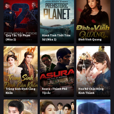
Quy Tắc Tội Phạm
Hành Tinh Thời Tiền
(Mùa 1)
Sử (Mùa 1)
Đỉnh Vinh Quang
Trùng Sinh Định Càng
Asura - Thành Phố
Hoa Nở Chấn Động
Khôn
Tội Ác
Kinh Thành