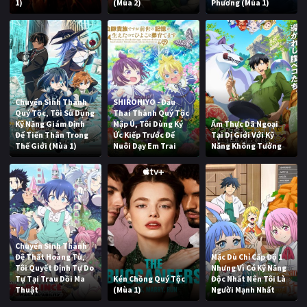
1)
(Mùa 2)
Phương (Mùa 1)
Chuyển Sinh Thành
SHIROHIYO - Đầu
Quý Tộc, Tôi Sử Dụng
Thai Thành Quý Tộc
Kỹ Năng Giám Định
Mập Ú, Tôi Dùng Ký
Ẩm Thực Dã Ngoại
Để Tiến Thân Trong
Ức Kiếp Trước Để
Tại Dị Giới Với Kỹ
Thế Giới (Mùa 1)
Nuôi Dạy Em Trai
Năng Không Tưởng
Chuyển Sinh Thành
Đệ Thất Hoàng Tử,
Mặc Dù Chỉ Cấp Độ 1
Tôi Quyết Định Tự Do
Nhưng Vì Có Kỹ Năng
Tự Tại Trau Dồi Ma
Kén Chồng Quý Tộc
Độc Nhất Nên Tôi Là
Thuật
(Mùa 1)
Người Mạnh Nhất