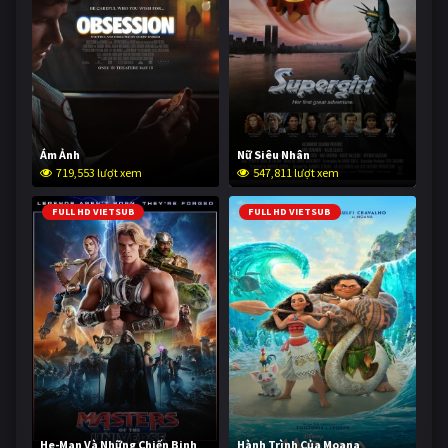
Ám Ảnh
Nữ Siêu Nhân
719,553 lượt xem
547,811 lượt xem
FULL HD VIETSUB
FULL HD VIETSUB
He-Man Và Những Chiến Binh
Hành Trình Của Moana