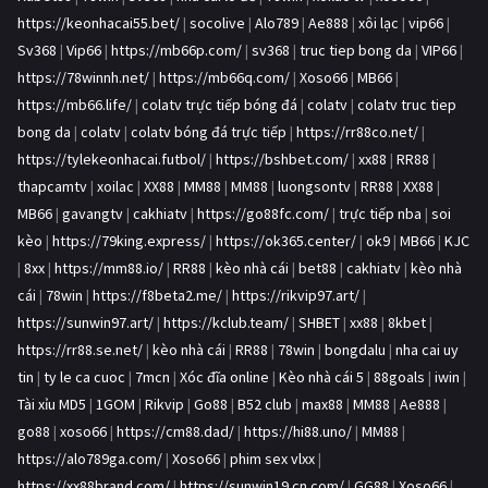
https://keonhacai55.bet/
|
socolive
|
Alo789
|
Ae888
|
xôi lạc
|
vip66
|
Sv368
|
Vip66
|
https://mb66p.com/
|
sv368
|
truc tiep bong da
|
VIP66
|
https://78winnh.net/
|
https://mb66q.com/
|
Xoso66
|
MB66
|
https://mb66.life/
|
colatv trực tiếp bóng đá
|
colatv
|
colatv truc tiep
bong da
|
colatv
|
colatv bóng đá trực tiếp
|
https://rr88co.net/
|
https://tylekeonhacai.futbol/
|
https://bshbet.com/
|
xx88
|
RR88
|
thapcamtv
|
xoilac
|
XX88
|
MM88
|
MM88
|
luongsontv
|
RR88
|
XX88
|
MB66
|
gavangtv
|
cakhiatv
|
https://go88fc.com/
|
trực tiếp nba
|
soi
kèo
|
https://79king.express/
|
https://ok365.center/
|
ok9
|
MB66
|
KJC
|
8xx
|
https://mm88.io/
|
RR88
|
kèo nhà cái
|
bet88
|
cakhiatv
|
kèo nhà
cái
|
78win
|
https://f8beta2.me/
|
https://rikvip97.art/
|
https://sunwin97.art/
|
https://kclub.team/
|
SHBET
|
xx88
|
8kbet
|
https://rr88.se.net/
|
kèo nhà cái
|
RR88
|
78win
|
bongdalu
|
nha cai uy
tin
|
ty le ca cuoc
|
7mcn
|
Xóc đĩa online
|
Kèo nhà cái 5
|
88goals
|
iwin
|
Tài xỉu MD5
|
1GOM
|
Rikvip
|
Go88
|
B52 club
|
max88
|
MM88
|
Ae888
|
go88
|
xoso66
|
https://cm88.dad/
|
https://hi88.uno/
|
MM88
|
https://alo789ga.com/
|
Xoso66
|
phim sex vlxx
|
https://xx88brand.com/
|
https://sunwin19.cn.com/
|
GG88
|
Xoso66
|