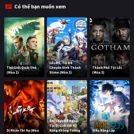
Có thể bạn muốn xem
Lúc Đó, Tôi Đã
Thế Giới Quái Thú
Chuyển Sinh Thành
Thành Phố Tội Lỗi
(Mùa 1)
Slime (Mùa 1)
(Mùa 1)
Ẩm Thực Dã Ngoại
Tại Dị Giới Với Kỹ
Dị Nhân Chi Hạ (Mùa
Năng Không Tưởng
Siêu Năng Lập