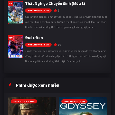
Thất Nghiệp Chuyển Sinh (Mùa 3)
#9
5
FULL HD VIETSUB
Sau những biến cố làm thay đổi cuộc đời, Rudeus Greyrat tiếp tục bước
vào một hành trình mới để trưởng thành cả về sức mạnh lẫn tinh thần.
Khi đối mặt với những thử thách ngày càng khắc nghiệt, anh ...
Đuốc Đen
#10
10
FULL HD VIETSUB
Jirô là một cậu bé được ông nuôi dưỡng và rèn luyện để trở thành ninja,
đồng thời sở hữu khả năng đặc biệt có thể giao tiếp với các loài động vật.
Bị mọi người xa lánh vì sự khác biệt của mình, cậu ...
Phim được xem nhiều
FULL HD VIETSUB
FULL HD VIETSUB