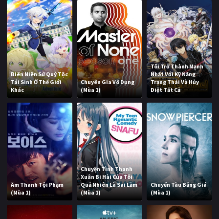
Tôi Trở Thành Mạnh
Biên Niên Sử Quý Tộc
Nhất Với Kỹ Năng
Tái Sinh Ở Thế Giới
Chuyên Gia Vô Dụng
Trạng Thái Và Hủy
Khác
(Mùa 1)
Diệt Tất Cả
Chuyện Tình Thanh
Xuân Bi Hài Của Tôi
Âm Thanh Tội Phạm
Quả Nhiên Là Sai Lầm
Chuyến Tàu Băng Giá
(Mùa 1)
(Mùa 1)
(Mùa 1)