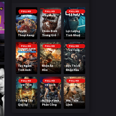
FULL HD
FULL HD
FULL HD
VIETSUB
VIETSUB
VIETSUB
Huyền
Chiến Binh
Lực Lượng
Thoại Aang:
Trong Gió
Tinh Nhuệ
Tiết Khí Sư
Cuối Cùng
FULL HD
FULL HD
FULL HD
VIETSUB
VIETSUB
VIETSUB
Tay Ngắm
Nhện Ăn
Độc Thích
Tinh Anh:
Hồn
Nhập Hầu
Nguy Cơ
Nano
FULL HD
FULL HD
FULL HD
VIETSUB
VIETSUB
VIETSUB
Tương Tây
Nữ Đặc Cảnh
Yêu Thần
Quỷ Sự
Phản Công
Lệnh