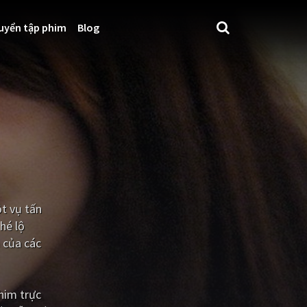
uyển tập phim
Blog
ột vụ tấn
hé lộ
h của các
him trực