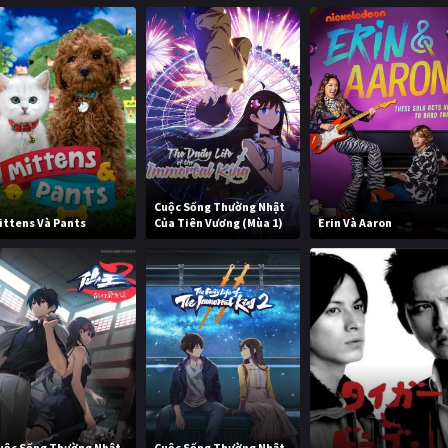
Cuộc Sống Thường Nhật
ittens Và Pants
Của Tiên Vương (Mùa 1)
Erin Và Aaron
uộc Sống Thường Nhật
Cuộc Sống Thường Nhật