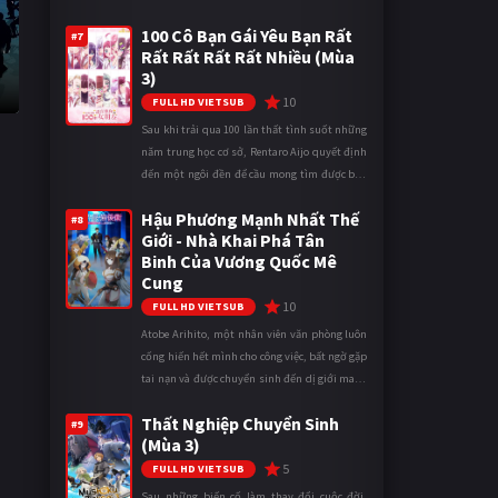
vọng đưa Kỷ nguyên Điện đến với đất nước
100 Cô Bạn Gái Yêu Bạn Rất
thông qua cuốn Danh mục Điện th ...
#7
Rất Rất Rất Rất Nhiều (Mùa
3)
10
FULL HD VIETSUB
Sau khi trải qua 100 lần thất tình suốt những
năm trung học cơ sở, Rentaro Aijo quyết định
đến một ngôi đền để cầu mong tìm được bạn
gái khi bước vào cấp ba. Lời cầu nguyện của
Hậu Phương Mạnh Nhất Thế
cậu được Thần Tình Y ...
#8
Giới - Nhà Khai Phá Tân
Binh Của Vương Quốc Mê
Cung
10
FULL HD VIETSUB
Atobe Arihito, một nhân viên văn phòng luôn
cống hiến hết mình cho công việc, bất ngờ gặp
tai nạn và được chuyển sinh đến dị giới mang
tên Vương quốc Mê Cung. Tại đây, anh trở
Thất Nghiệp Chuyển Sinh
thành một mạo hiểm gi ...
#9
(Mùa 3)
5
FULL HD VIETSUB
Sau những biến cố làm thay đổi cuộc đời,