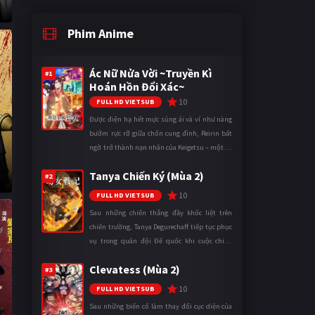
Phim Anime
Ác Nữ Nửa Vời ~Truyền Kì
#1
Hoán Hồn Đổi Xác~
10
FULL HD VIETSUB
Được điện hạ hết mực sủng ái và ví như nàng
bướm rực rỡ giữa chốn cung đình, Reirin bất
ngờ trở thành nạn nhân của Keigetsu – một kẻ
sống ký sinh trong triều đình đã sử dụng ma
Tanya Chiến Ký (Mùa 2)
thuật để hoán đổi th ...
#2
10
FULL HD VIETSUB
Sau những chiến thắng đầy khốc liệt trên
chiến trường, Tanya Degurechaff tiếp tục phục
vụ trong quân đội Đế quốc khi cuộc chiến
ngày càng leo thang và mở rộng trên nhiều
Clevatess (Mùa 2)
mặt trận. Dù sở hữu tài năn ...
#3
10
FULL HD VIETSUB
Sau những biến cố làm thay đổi cục diện của