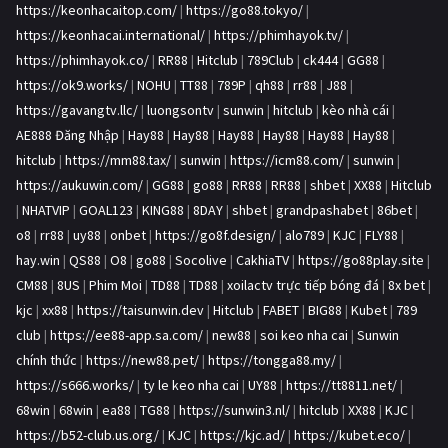
https://keonhacaitop.com/
|
https://go88.tokyo/
|
https://keonhacai.international/
|
https://phimhayok.tv/
|
https://phimhayok.co/
|
RR88
|
Hitclub
|
789Club
|
ck444
|
GG88
|
https://ok9.works/
|
NOHU
|
TT88
|
789P
|
qh88
|
rr88
|
J88
|
https://gavangtv.llc/
|
luongsontv
|
sunwin
|
hitclub
|
kèo nhà cái
|
AE888 Đăng Nhập
|
Hay88
|
Hay88
|
Hay88
|
Hay88
|
Hay88
|
Hay88
|
hitclub
|
https://mm88.tax/
|
sunwin
|
https://icm88.com/
|
sunwin
|
https://aukuwin.com/
|
GG88
|
go88
|
RR88
|
RR88
|
shbet
|
XX88
|
Hitclub
|
NHATVIP
|
GOAL123
|
KING88
|
8DAY
|
shbet
|
grandpashabet
|
86bet
|
o8
|
rr88
|
uy88
|
onbet
|
https://go8f.design/
|
alo789
|
KJC
|
FLY88
|
hay.win
|
QS88
|
O8
|
go88
|
Socolive
|
CakhiaTV
|
https://go88play.site
|
CM88
|
8US
|
Phim Moi
|
TD88
|
TD88
|
xoilactv trực tiếp bóng đá
|
8x bet
|
kjc
|
xx88
|
https://taisunwin.dev
|
Hitclub
|
FABET
|
BIG88
|
Kubet
|
789
club
|
https://ee88-app.sa.com/
|
new88
|
soi keo nha cai
|
Sunwin
chính thức
|
https://new88.pet/
|
https://tongga88.my/
|
https://s666.works/
|
ty le keo nha cai
|
UY88
|
https://tt8811.net/
|
68win
|
68win
|
ea88
|
TG88
|
https://sunwin3.nl/
|
hitclub
|
XX88
|
KJC
|
https://b52-club.us.org/
|
KJC
|
https://kjc.ad/
|
https://kubet.eco/
|