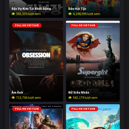
Đặc Vụ Kim Tái Khởi Động
Đảo Hải Tặc
591,335 lượt xem
4,198,095 lượt xem
FULL HD VIETSUB
FULL HD VIETSUB
Ám Ảnh
Nữ Siêu Nhân
713,706 lượt xem
542,179 lượt xem
FULL HD VIETSUB
FULL HD VIETSUB