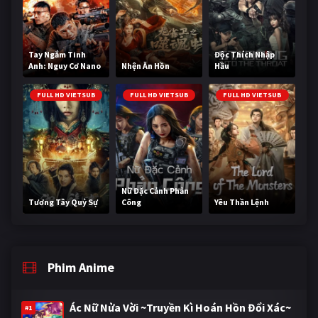
Tay Ngắm Tinh
Độc Thích Nhập
Anh: Nguy Cơ Nano
Nhện Ăn Hồn
Hầu
FULL HD VIETSUB
FULL HD VIETSUB
FULL HD VIETSUB
Nữ Đặc Cảnh Phản
Tương Tây Quỷ Sự
Công
Yêu Thần Lệnh
Phim Anime
Ác Nữ Nửa Vời ~Truyền Kì Hoán Hồn Đổi Xác~
#1