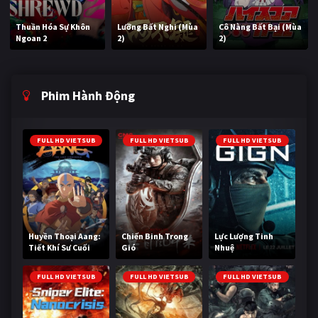
Thuần Hóa Sự Khôn
Lưỡng Bất Nghi (Mùa
Cô Nàng Bất Bại (Mùa
Ngoan 2
2)
2)
Phim Hành Động
FULL HD VIETSUB
FULL HD VIETSUB
FULL HD VIETSUB
Huyền Thoại Aang:
Chiến Binh Trong
Lực Lượng Tinh
Tiết Khí Sư Cuối
Gió
Nhuệ
Cùng
FULL HD VIETSUB
FULL HD VIETSUB
FULL HD VIETSUB