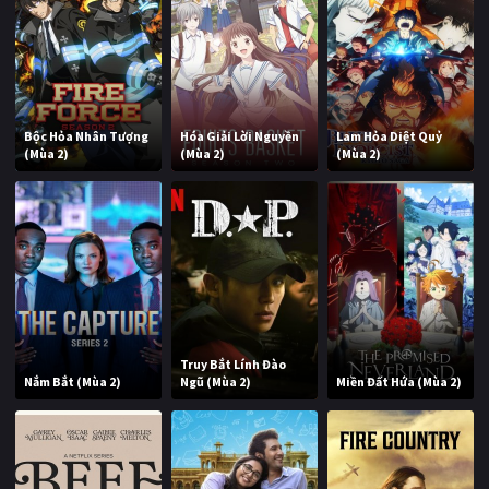
Bộc Hỏa Nhân Tượng
Hóa Giải Lời Nguyền
Lam Hỏa Diệt Quỷ
(Mùa 2)
(Mùa 2)
(Mùa 2)
Truy Bắt Lính Đào
Nắm Bắt (Mùa 2)
Ngũ (Mùa 2)
Miền Đất Hứa (Mùa 2)