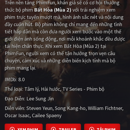
Trên nền tảng
PhimFun
, khán giả sẽ có cơ hội thưởng
thức bộ phim
Bất Hòa (Mùa 2)
với trải nghiệm xem
Giật gân
Gia đình
phim trực tuyến mượt mà, hình ảnh sắc nét và nội dung
Bí ẩn
Lịch sử
đầy cuốn hút. Bộ phim không chỉ mang đến những tình
tiết hấp dẫn mà còn đưa người xem bước vào một thế
Viễn Tây
Tiểu sử
giới điện ảnh sống động, nơi mỗi khoảnh khắc đều được
GameShow
DramaTV
tái hiện chân thực. Khi xem Bất Hòa (Mùa 2) tại
PhimFun, người xem có thể tận hưởng trọn vẹn câu
QUỐC GIA
chuyện, cảm xúc và những diễn biến kịch tính mà bộ
phim mang lại.
Âu - Mỹ
Trung Quốc - Hồng Kông
IMDb:
8.0
Hàn Quốc
Nhật Bản
Thể loại:
Tâm lý
Hài hước
TV Series - Phim bộ
Ấn Độ
Việt Nam
Đạo Diễn:
Lee Sung Jin
Diễn viên:
Tổng hợp
Steven Yeun
Song Kang-ho
William Fichtner
Oscar Isaac
Cailee Spaeny
CẬP NHẬT
XEM PHIM
TRAILER
TẢI PHIM