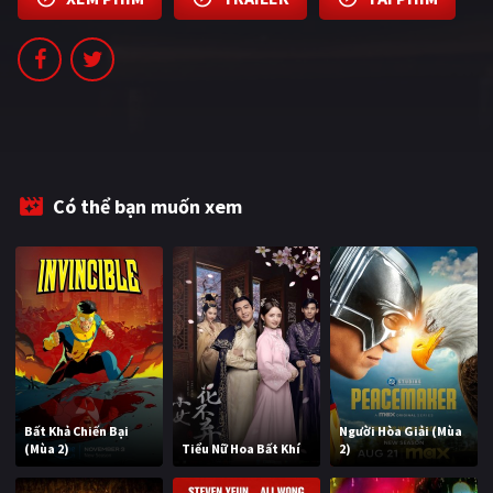
PHIM MỚI
PHIM BỘ
PHIM LẺ
PHIM CHIẾU RẠP
TUYỂN TẬP PHIM
Có thể bạn muốn xem
BLOG
Bất Khả Chiến Bại
Người Hòa Giải (Mùa
(Mùa 2)
Tiểu Nữ Hoa Bất Khí
2)