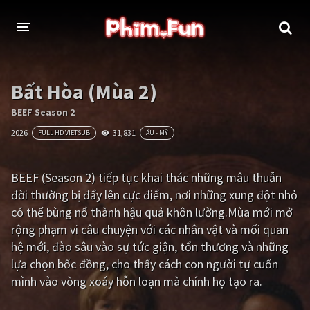
THỂ LOẠI
Bất Hòa (Mùa 2)
Thần thoại - Cổ trang
Hành động
BEEF Season 2
2026
31,831
FULL HD VIETSUB
ÂU - MỸ
Tâm lý
Chiến tranh
Võ thuật - Kiếm hiệp
Nhạc kịch
BEEF (Season 2) tiếp tục khai thác những mâu thuẫn
đời thường bị đẩy lên cực điểm, nơi những xung đột nhỏ
Kinh dị
Tội phạm - Hình sự
có thể bùng nổ thành hậu quả khôn lường.Mùa mới mở
Phiêu lưu
Hài hước
rộng phạm vi câu chuyện với các nhân vật và mối quan
hệ mới, đào sâu vào sự tức giận, tổn thương và những
Viễn tưởng
Khoa học - Tài liệu
lựa chọn bốc đồng, cho thấy cách con người tự cuốn
Hoạt hình
Thể thao
mình vào vòng xoáy hỗn loạn mà chính họ tạo ra.
Tình cảm - Lãng mạn
Kỳ ảo