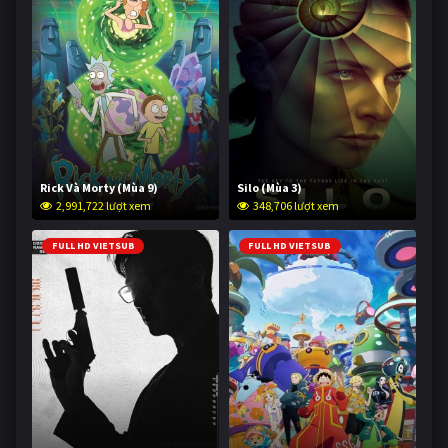
Rick Và Morty (Mùa 9)
Silo (Mùa 3)
2,991,722 lượt xem
348,706 lượt xem
FULL HD VIETSUB
FULL HD VIETSUB