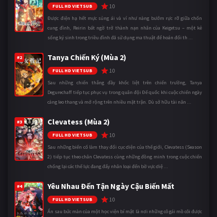
10
FULL HD VIETSUB
Được điện hạ hết mực sủng ái và ví như nàng bướm rực rỡ giữa chốn
cung đình, Reirin bất ngờ trở thành nạn nhân của Keigetsu – một kẻ
sống ký sinh trong triều đình đã sử dụng ma thuật để hoán đổi th ...
Tanya Chiến Ký (Mùa 2)
#2
10
FULL HD VIETSUB
Sau những chiến thắng đầy khốc liệt trên chiến trường, Tanya
Degurechaff tiếp tục phục vụ trong quân đội Đế quốc khi cuộc chiến ngày
càng leo thang và mở rộng trên nhiều mặt trận. Dù sở hữu tài năn ...
Clevatess (Mùa 2)
#3
10
FULL HD VIETSUB
Sau những biến cố làm thay đổi cục diện của thế giới, Clevatess (Season
2) tiếp tục theo chân Clevatess cùng những đồng minh trong cuộc chiến
chống lại các thế lực đang đẩy nhân loại đến bờ vực diệ ...
Yêu Nhau Đến Tận Ngày Cậu Biến Mất
#4
10
FULL HD VIETSUB
Ẩn sau bức màn của một học viện bí mật là nơi những cô gái mồ côi được