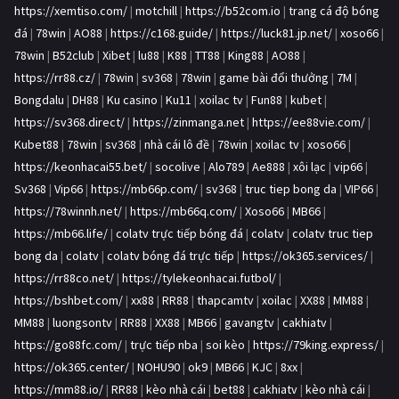
https://xemtiso.com/
|
motchill
|
https://b52com.io
|
trang cá độ bóng
đá
|
78win
|
AO88
|
https://c168.guide/
|
https://luck81.jp.net/
|
xoso66
|
78win
|
B52club
|
Xibet
|
lu88
|
K88
|
TT88
|
King88
|
AO88
|
https://rr88.cz/
|
78win
|
sv368
|
78win
|
game bài đổi thưởng
|
7M
|
Bongdalu
|
DH88
|
Ku casino
|
Ku11
|
xoilac tv
|
Fun88
|
kubet
|
https://sv368.direct/
|
https://zinmanga.net
|
https://ee88vie.com/
|
Kubet88
|
78win
|
sv368
|
nhà cái lô đề
|
78win
|
xoilac tv
|
xoso66
|
https://keonhacai55.bet/
|
socolive
|
Alo789
|
Ae888
|
xôi lạc
|
vip66
|
Sv368
|
Vip66
|
https://mb66p.com/
|
sv368
|
truc tiep bong da
|
VIP66
|
https://78winnh.net/
|
https://mb66q.com/
|
Xoso66
|
MB66
|
https://mb66.life/
|
colatv trực tiếp bóng đá
|
colatv
|
colatv truc tiep
bong da
|
colatv
|
colatv bóng đá trực tiếp
|
https://ok365.services/
|
https://rr88co.net/
|
https://tylekeonhacai.futbol/
|
https://bshbet.com/
|
xx88
|
RR88
|
thapcamtv
|
xoilac
|
XX88
|
MM88
|
MM88
|
luongsontv
|
RR88
|
XX88
|
MB66
|
gavangtv
|
cakhiatv
|
https://go88fc.com/
|
trực tiếp nba
|
soi kèo
|
https://79king.express/
|
https://ok365.center/
|
NOHU90
|
ok9
|
MB66
|
KJC
|
8xx
|
https://mm88.io/
|
RR88
|
kèo nhà cái
|
bet88
|
cakhiatv
|
kèo nhà cái
|