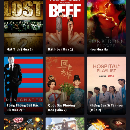
Mất Tích (Mùa 2)
Bất Hòa (Mùa 1)
Hoa Mùa Hạ
Tổng Thống Bất Đắc
Quốc Sắc Phương
Những Bác Sĩ Tài Hoa
Dĩ (Mùa 2)
Hoa (Mùa 2)
(Mùa 2)