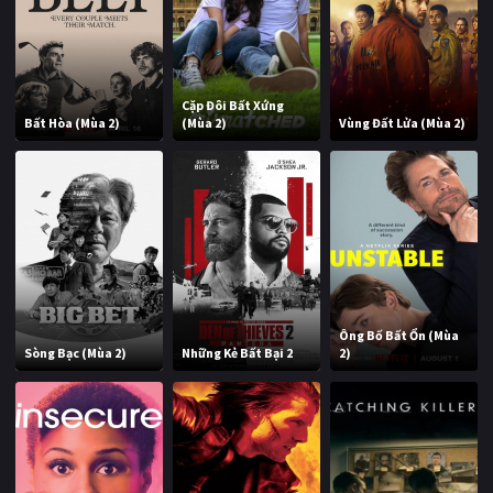
Cặp Đôi Bất Xứng
Bất Hòa (Mùa 2)
(Mùa 2)
Vùng Đất Lửa (Mùa 2)
Ông Bố Bất Ổn (Mùa
Sòng Bạc (Mùa 2)
Những Kẻ Bất Bại 2
2)