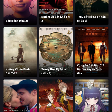
Nhiệm Vụ Bất Khả Thi
Truy Bắt Kẻ Sát Nhân
Bấp Bênh Mùa 2)
2
(Mùa 2)
Cộng Sự Bất Đắc Dĩ 2:
Những Chiến Binh
Trung Hoa Kỳ Đàm
Đặc Vụ Xuyên Quốc
Bất Tử 2
(Mùa 2)
Gia