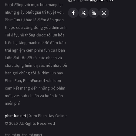
Hoạt động với mục tiêu mang lại
những giây phút giải trí tuyệt vời,
PhimFun tự hào là điểm đến quen
thuộc của cộng đồng yêu điện ảnh.
Tại đây, hệ thống được tối ưu hóa
trên hạ tầng mạnh mẽ để đảm bảo
trải nghiệm xem phim fun của bạn
luôn đạt tốc độ tải cực nhanh và
chất lượng hiển thị sắc nét nhất. Dù
bạn gọi chúng tôi là PhimFun hay
Phim Fun, PhimFun.net vẫn luôn
cam kết mang đến những bộ phim
mới, vietsub chuẩn và hoàn toàn
miễn phí.
phimfun.net
| Xem Phim Hay Online
© 2026. All Rights Reserved
#phimfun #phimfunnet