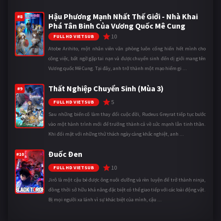
Hậu Phương Mạnh Nhất Thế Giới - Nhà Khai
#8
Phá Tân Binh Của Vương Quốc Mê Cung
10
FULL HD VIETSUB
Atobe Arihito, một nhân viên văn phòng luôn cống hiến hết mình cho
công việc, bất ngờ gặp tai nạn và được chuyển sinh đến dị giới mang tên
Vương quốc Mê Cung. Tại đây, anh trở thành một mạo hiểm gi ...
Thất Nghiệp Chuyển Sinh (Mùa 3)
#9
5
FULL HD VIETSUB
Sau những biến cố làm thay đổi cuộc đời, Rudeus Greyrat tiếp tục bước
vào một hành trình mới để trưởng thành cả về sức mạnh lẫn tinh thần.
Khi đối mặt với những thử thách ngày càng khắc nghiệt, anh ...
Đuốc Đen
#10
10
FULL HD VIETSUB
Jirô là một cậu bé được ông nuôi dưỡng và rèn luyện để trở thành ninja,
đồng thời sở hữu khả năng đặc biệt có thể giao tiếp với các loài động vật.
Bị mọi người xa lánh vì sự khác biệt của mình, cậu ...