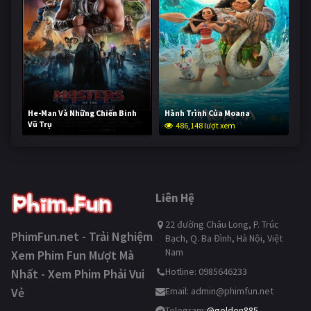
He-Man Và Những Chiến Binh
Hành Trình Của Moana
Vũ Trụ
486,148 lượt xem
234,162 lượt xem
Liên Hệ
22 đường Châu Long, P. Trúc
PhimFun.net - Trải Nghiệm
Bạch, Q. Ba Đình, Hà Nội, Việt
Nam
Xem Phim Fun Mượt Mà
Hotline: 0985646233
Nhất - Xem Phim Phải Vui
Vẻ
Email:
admin@phimfun.net
Telegram:
@golden885