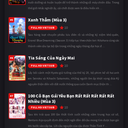
nuôi dưỡng và huấn luyện để trở thành những cỗ máy chiến đấu. Trong
thế giới khắc nghiệt ấy, cái chết được xem là điều hiển nh ...
Xanh Thẳm (Mùa 3)
#5
10
FULL HD VIETSUB
Sau hàng loạt chuyến phiêu lưu điên rồ và những kỷ niệm khó quên,
Grand Blue Dreaming (Season 3) tiếp tục theo chân Iori Kitahara cùng các
thành viên câu lạc bộ lặn trong những ngày tháng đại học đ ...
Tia Sáng Của Ngày Mai
#6
10
FULL HD VIETSUB
Lấy bối cảnh một Kyoto giả tưởng của thế kỷ 20, bộ phim kể về hai anh
em Seiroku và Kihachi Sakamoto, những người ôm ấp khát vọng đưa Kỷ
nguyên Điện đến với đất nước thông qua cuốn Danh mục Điện th ...
100 Cô Bạn Gái Yêu Bạn Rất Rất Rất Rất Rất
#7
Nhiều (Mùa 3)
10
FULL HD VIETSUB
Sau khi trải qua 100 lần thất tình suốt những năm trung học cơ sở,
Rentaro Aijo quyết định đến một ngôi đền để cầu mong tìm được bạn gái
khi bước vào cấp ba. Lời cầu nguyện của cậu được Thần Tình Y ...