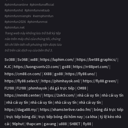
#phimfunonline #phimfunofficial
#phimfunhd #phimfunvietsub
#phimfunmienphi #xemphimfun
#phimfun2026 #phimfunmoi
#phimfun.net
Trang web này không lưu trữ bất kỳ tệp
nào trên máy chủ của chúng tôi, chúng
tôi chỉ liên kết với phương tiện được lưu
trữ trên các dịch vụ của bên thứ 3.
Sv388
|
Sv368
|
xx88
|
https://luphim.com/
|
https://bet88.graphics/
|
KJC
|
https://luongsontv23.com/
|
go88
|
https://rr88pet.com/
|
https://cm88.cn.com/
|
XX88
|
go88
|
https://fly88.uno/
|
https://fly88.select/
|
https://phimhayok.onl/
|
https://fly88.green/
|
FLY88
|
FLY88
|
phimhayok
|
đá gà trực tiếp
|
CM88
|
https://mm88.center/
|
https://2ok9.com/
|
nhà cái uy tín
|
nhà cái uy tín
|
nhà cái uy tín
|
nhà cái uy tín
|
nhà cái uy tín
|
nhà cái uy tín
|
https://daga88.my/
|
https://xhamsterlive.radio.fm/
|
bóng đá trực tiếp
|
trực tiếp bóng đá
|
trực tiếp bóng đá hôm nay
|
ca khia
|
tỷ lệ kèo nhà
cái
|
90phut
|
thapcam
|
gavang
|
u888
|
SHBET
|
fly88
|