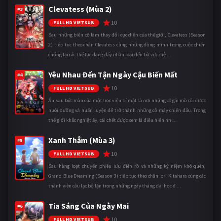
Clevatess (Mùa 2)
#3
10
FULL HD VIETSUB
Sau những biến cố làm thay đổi cục diện của thế giới, Clevatess (Season
2) tiếp tục theo chân Clevatess cùng những đồng minh trong cuộc chiến
chống lại các thế lực đang đẩy nhân loại đến bờ vực diệ ...
Yêu Nhau Đến Tận Ngày Cậu Biến Mất
#4
10
FULL HD VIETSUB
Ẩn sau bức màn của một học viện bí mật là nơi những cô gái mồ côi được
nuôi dưỡng và huấn luyện để trở thành những cỗ máy chiến đấu. Trong
thế giới khắc nghiệt ấy, cái chết được xem là điều hiển nh ...
Xanh Thẳm (Mùa 3)
#5
10
FULL HD VIETSUB
Sau hàng loạt chuyến phiêu lưu điên rồ và những kỷ niệm khó quên,
Grand Blue Dreaming (Season 3) tiếp tục theo chân Iori Kitahara cùng các
thành viên câu lạc bộ lặn trong những ngày tháng đại học đ ...
Tia Sáng Của Ngày Mai
#6
10
FULL HD VIETSUB