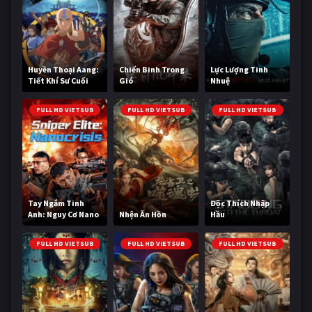
Huyền Thoại Aang:
Chiến Binh Trong
Lực Lượng Tinh
Tiết Khí Sư Cuối
Gió
Nhuệ
Cùng
FULL HD VIETSUB
FULL HD VIETSUB
FULL HD VIETSUB
Tay Ngắm Tinh
Độc Thích Nhập
Anh: Nguy Cơ Nano
Nhện Ăn Hồn
Hầu
FULL HD VIETSUB
FULL HD VIETSUB
FULL HD VIETSUB