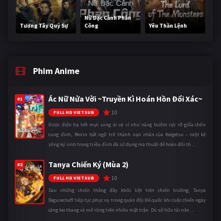
Nữ Đặc Cảnh Phản
Tương Tây Quỷ Sự
Công
Yêu Thần Lệnh
Phim Anime
Ác Nữ Nửa Vời ~Truyền Kì Hoán Hồn Đổi Xác~
#1
10
FULL HD VIETSUB
Được điện hạ hết mực sủng ái và ví như nàng bướm rực rỡ giữa chốn
cung đình, Reirin bất ngờ trở thành nạn nhân của Keigetsu – một kẻ
sống ký sinh trong triều đình đã sử dụng ma thuật để hoán đổi th ...
Tanya Chiến Ký (Mùa 2)
#2
10
FULL HD VIETSUB
Sau những chiến thắng đầy khốc liệt trên chiến trường, Tanya
Degurechaff tiếp tục phục vụ trong quân đội Đế quốc khi cuộc chiến ngày
càng leo thang và mở rộng trên nhiều mặt trận. Dù sở hữu tài năn ...