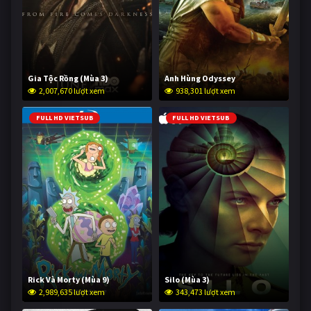
Gia Tộc Rồng (Mùa 3)
Anh Hùng Odyssey
2,007,670 lượt xem
938,301 lượt xem
FULL HD VIETSUB
FULL HD VIETSUB
Rick Và Morty (Mùa 9)
Silo (Mùa 3)
2,989,635 lượt xem
343,473 lượt xem