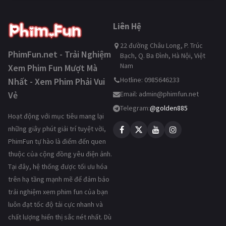
Liên Hệ
22 đường Châu Long, P. Trúc
PhimFun.net - Trải Nghiệm
Bạch, Q. Ba Đình, Hà Nội, Việt
Nam
Xem Phim Fun Mượt Mà
Hotline: 0985646233
Nhất - Xem Phim Phải Vui
Vẻ
Email:
admin@phimfun.net
Telegram:
@golden885
Hoạt động với mục tiêu mang lại
những giây phút giải trí tuyệt vời,
PhimFun tự hào là điểm đến quen
thuộc của cộng đồng yêu điện ảnh.
Tại đây, hệ thống được tối ưu hóa
trên hạ tầng mạnh mẽ để đảm bảo
trải nghiệm xem phim fun của bạn
luôn đạt tốc độ tải cực nhanh và
chất lượng hiển thị sắc nét nhất. Dù