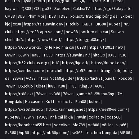
o8
|
rr88
|
uy88
|
onbet
|
https://go8f.design/
|
alo789
|
KJC
|
FLY88
|
hay.win
|
QS88
|
O8
|
go88
|
Socolive
|
CakhiaTV
|
https://go88play.site
|
CM88
|
8US
|
Phim Moi
|
TD88
|
TD88
|
xoilactv trực tiếp bóng đá
|
8x bet
|
kjc
|
xx88
|
https://taisunwin.dev
|
Hitclub
|
FABET
|
BIG88
|
Kubet
|
789
club
|
https://ee88-app.sa.com/
|
new88
|
soi keo nha cai
|
Sunwin
chính thức
|
https://new88.pet/
|
https://tongga88.my/
|
https://s666.works/
|
ty le keo nha cai
|
UY88
|
https://tt8811.net/
|
68win
|
68win
|
ea88
|
TG88
|
https://sunwin3.nl/
|
hitclub
|
XX88
|
KJC
|
https://b52-club.us.org/
|
KJC
|
https://kjc.ad/
|
https://kubet.eco/
|
https://xemtiso.com/
|
motchill
|
https://b52com.io
|
trang cá độ bóng
đá
|
78win
|
AO88
|
https://c168.guide/
|
https://luck81.jp.net/
|
xoso66
|
78win
|
B52club
|
Xibet
|
lu88
|
K88
|
TT88
|
King88
|
AO88
|
https://rr88.cz/
|
78win
|
sv368
|
78win
|
game bài đổi thưởng
|
7M
|
Bongdalu
|
Ku casino
|
Ku11
|
xoilac tv
|
Fun88
|
kubet
|
https://sv368.direct/
|
https://zinmanga.net
|
https://ee88vie.com/
|
Kubet88
|
78win
|
sv368
|
nhà cái lô đề
|
78win
|
xoilac tv
|
xoso66
|
https://keonhacai55.bet/
|
socolive
|
Alo789
|
Ae888
|
xôi lạc
|
vip66
|
Sv368
|
Vip66
|
https://mb66p.com/
|
sv368
|
truc tiep bong da
|
VIP66
|