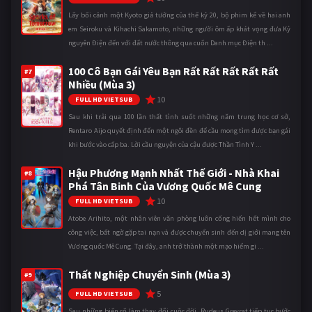
Lấy bối cảnh một Kyoto giả tưởng của thế kỷ 20, bộ phim kể về hai anh
em Seiroku và Kihachi Sakamoto, những người ôm ấp khát vọng đưa Kỷ
nguyên Điện đến với đất nước thông qua cuốn Danh mục Điện th ...
100 Cô Bạn Gái Yêu Bạn Rất Rất Rất Rất Rất
#7
Nhiều (Mùa 3)
10
FULL HD VIETSUB
Sau khi trải qua 100 lần thất tình suốt những năm trung học cơ sở,
Rentaro Aijo quyết định đến một ngôi đền để cầu mong tìm được bạn gái
khi bước vào cấp ba. Lời cầu nguyện của cậu được Thần Tình Y ...
Hậu Phương Mạnh Nhất Thế Giới - Nhà Khai
#8
Phá Tân Binh Của Vương Quốc Mê Cung
10
FULL HD VIETSUB
Atobe Arihito, một nhân viên văn phòng luôn cống hiến hết mình cho
công việc, bất ngờ gặp tai nạn và được chuyển sinh đến dị giới mang tên
Vương quốc Mê Cung. Tại đây, anh trở thành một mạo hiểm gi ...
Thất Nghiệp Chuyển Sinh (Mùa 3)
#9
5
FULL HD VIETSUB
Sau những biến cố làm thay đổi cuộc đời, Rudeus Greyrat tiếp tục bước