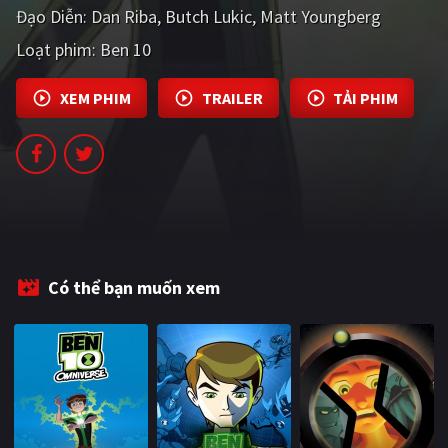
Đạo Diễn:
Dan Riba
Butch Lukic
Matt Youngberg
PHIM MỚI
Loạt phim:
Ben 10
PHIM BỘ
PHIM LẺ
XEM PHIM
TRAILER
TẢI PHIM
PHIM CHIẾU RẠP
TUYỂN TẬP PHIM
BLOG
Có thể bạn muốn xem