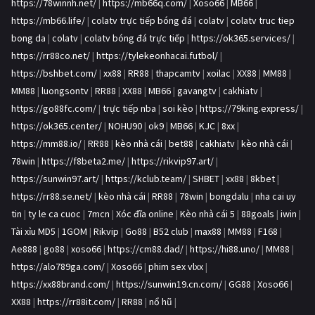
https://78winnh.net/
|
https://mb66q.com/
|
Xoso66
|
MB66
|
https://mb66.life/
|
colatv trực tiếp bóng đá
|
colatv
|
colatv truc tiep
bong da
|
colatv
|
colatv bóng đá trực tiếp
|
https://ok365.services/
|
https://rr88co.net/
|
https://tylekeonhacai.futbol/
|
https://bshbet.com/
|
xx88
|
RR88
|
thapcamtv
|
xoilac
|
XX88
|
MM88
|
MM88
|
luongsontv
|
RR88
|
XX88
|
MB66
|
gavangtv
|
cakhiatv
|
https://go88fc.com/
|
trực tiếp nba
|
soi kèo
|
https://79king.express/
|
https://ok365.center/
|
NOHU90
|
ok9
|
MB66
|
KJC
|
8xx
|
https://mm88.io/
|
RR88
|
kèo nhà cái
|
bet88
|
cakhiatv
|
kèo nhà cái
|
78win
|
https://f8beta2.me/
|
https://rikvip97.art/
|
https://sunwin97.art/
|
https://kclub.team/
|
SHBET
|
xx88
|
8kbet
|
https://rr88.se.net/
|
kèo nhà cái
|
RR88
|
78win
|
bongdalu
|
nha cai uy
tin
|
ty le ca cuoc
|
7mcn
|
Xóc đĩa online
|
Kèo nhà cái 5
|
88goals
|
iwin
|
Tài xỉu MD5
|
1GOM
|
Rikvip
|
Go88
|
B52 club
|
max88
|
MM88
|
F168
|
Ae888
|
go88
|
xoso66
|
https://cm88.dad/
|
https://hi88.uno/
|
MM88
|
https://alo789ga.com/
|
Xoso66
|
phim sex vlxx
|
https://xx88brand.com/
|
https://sunwin19.cn.com/
|
GG88
|
Xoso66
|
XX88
|
https://rr88it.com/
|
RR88
|
nổ hũ
|