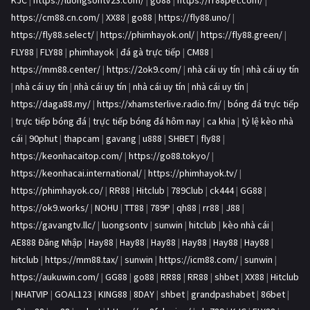
KJC
|
https://luongsontv23.com/
|
go88
|
https://rr88pet.com/
|
https://cm88.cn.com/
|
XX88
|
go88
|
https://fly88.uno/
|
https://fly88.select/
|
https://phimhayok.onl/
|
https://fly88.green/
|
FLY88
|
FLY88
|
phimhayok
|
đá gà trực tiếp
|
CM88
|
https://mm88.center/
|
https://2ok9.com/
|
nhà cái uy tín
|
nhà cái uy tín
|
nhà cái uy tín
|
nhà cái uy tín
|
nhà cái uy tín
|
nhà cái uy tín
|
https://daga88.my/
|
https://xhamsterlive.radio.fm/
|
bóng đá trực tiếp
|
trực tiếp bóng đá
|
trực tiếp bóng đá hôm nay
|
ca khia
|
tỷ lệ kèo nhà
cái
|
90phut
|
thapcam
|
gavang
|
u888
|
SHBET
|
fly88
|
https://keonhacaitop.com/
|
https://go88.tokyo/
|
https://keonhacai.international/
|
https://phimhayok.tv/
|
https://phimhayok.co/
|
RR88
|
Hitclub
|
789Club
|
ck444
|
GG88
|
https://ok9.works/
|
NOHU
|
TT88
|
789P
|
qh88
|
rr88
|
J88
|
https://gavangtv.llc/
|
luongsontv
|
sunwin
|
hitclub
|
kèo nhà cái
|
AE888 Đăng Nhập
|
Hay88
|
Hay88
|
Hay88
|
Hay88
|
Hay88
|
Hay88
|
hitclub
|
https://mm88.tax/
|
sunwin
|
https://icm88.com/
|
sunwin
|
https://aukuwin.com/
|
GG88
|
go88
|
RR88
|
RR88
|
shbet
|
XX88
|
Hitclub
|
NHATVIP
|
GOAL123
|
KING88
|
8DAY
|
shbet
|
grandpashabet
|
86bet
|