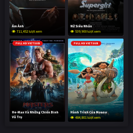
Ám Ảnh
Nữ Siêu Nhân
711,452 lượt xem
539,900 lượt xem
FULL HD VIETSUB
FULL HD VIETSUB
He-Man Và Những Chiến Binh
Hành Trình Của Moana
Vũ Trụ
484,801 lượt xem
232,361 lượt xem