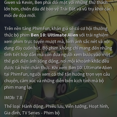
Gwen và Kevin, Ben phải đối mặt với những thử thách
lớn hơn, chiến đấu để bảo vệ Trái Đất và vũ trụ khỏi các
Giật gân
Gia đình
mối đe dọa mới.
Bí ẩn
Lịch sử
Trên nền tảng
PhimFun
, khán giả sẽ có cơ hội thưởng
Viễn Tây
Tiểu sử
thức bộ phim
Ben 10: Ultimate Alien
với trải nghiệm
GameShow
DramaTV
xem phim trực tuyến mượt mà, hình ảnh sắc nét và nội
dung đầy cuốn hút. Bộ phim không chỉ mang đến những
QUỐC GIA
tình tiết hấp dẫn mà còn đưa người xem bước vào một
thế giới điện ảnh sống động, nơi mỗi khoảnh khắc đều
Âu - Mỹ
Trung Quốc - Hồng Kông
được tái hiện chân thực. Khi xem Ben 10: Ultimate Alien
tại PhimFun, người xem có thể tận hưởng trọn vẹn câu
Hàn Quốc
Nhật Bản
chuyện, cảm xúc và những diễn biến kịch tính mà bộ
Ấn Độ
Việt Nam
phim mang lại.
Tổng hợp
IMDb:
7.8
Thể loại:
Hành động
Phiêu lưu
Viễn tưởng
Hoạt hình
CẬP NHẬT
Gia đình
TV Series - Phim bộ