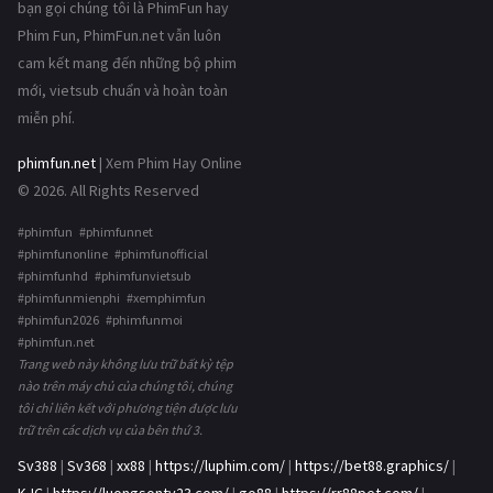
bạn gọi chúng tôi là PhimFun hay
Phim Fun, PhimFun.net vẫn luôn
cam kết mang đến những bộ phim
mới, vietsub chuẩn và hoàn toàn
miễn phí.
phimfun.net
| Xem Phim Hay Online
© 2026. All Rights Reserved
#phimfun #phimfunnet
#phimfunonline #phimfunofficial
#phimfunhd #phimfunvietsub
#phimfunmienphi #xemphimfun
#phimfun2026 #phimfunmoi
#phimfun.net
Trang web này không lưu trữ bất kỳ tệp
nào trên máy chủ của chúng tôi, chúng
tôi chỉ liên kết với phương tiện được lưu
trữ trên các dịch vụ của bên thứ 3.
Sv388
|
Sv368
|
xx88
|
https://luphim.com/
|
https://bet88.graphics/
|