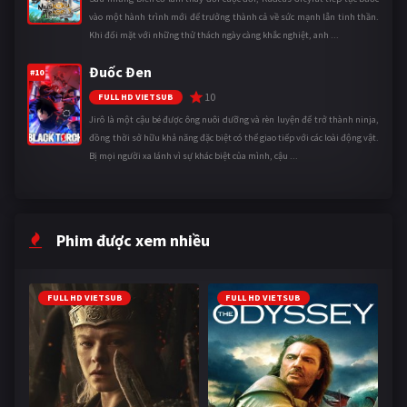
vào một hành trình mới để trưởng thành cả về sức mạnh lẫn tinh thần.
Khi đối mặt với những thử thách ngày càng khắc nghiệt, anh ...
Đuốc Đen
#10
10
FULL HD VIETSUB
Jirô là một cậu bé được ông nuôi dưỡng và rèn luyện để trở thành ninja,
đồng thời sở hữu khả năng đặc biệt có thể giao tiếp với các loài động vật.
Bị mọi người xa lánh vì sự khác biệt của mình, cậu ...
Phim được xem nhiều
FULL HD VIETSUB
FULL HD VIETSUB