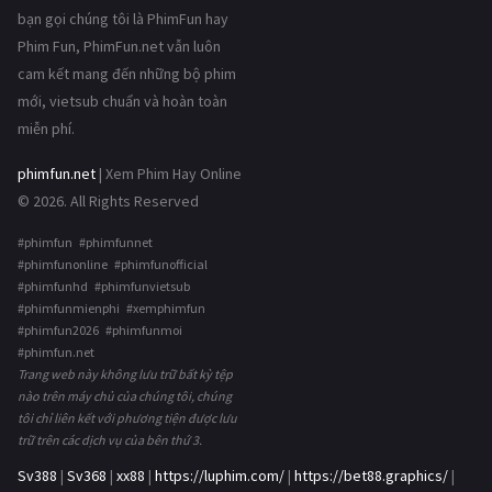
bạn gọi chúng tôi là PhimFun hay
Phim Fun, PhimFun.net vẫn luôn
cam kết mang đến những bộ phim
mới, vietsub chuẩn và hoàn toàn
miễn phí.
phimfun.net
| Xem Phim Hay Online
© 2026. All Rights Reserved
#phimfun #phimfunnet
#phimfunonline #phimfunofficial
#phimfunhd #phimfunvietsub
#phimfunmienphi #xemphimfun
#phimfun2026 #phimfunmoi
#phimfun.net
Trang web này không lưu trữ bất kỳ tệp
nào trên máy chủ của chúng tôi, chúng
tôi chỉ liên kết với phương tiện được lưu
trữ trên các dịch vụ của bên thứ 3.
Sv388
|
Sv368
|
xx88
|
https://luphim.com/
|
https://bet88.graphics/
|