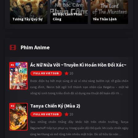
Nữ Đặc Cảnh Phản
Tương Tây Quỷ Sự
Công
Yêu Thần Lệnh
Phim Anime
Ác Nữ Nửa Vời ~Truyền Kì Hoán Hồn Đổi Xác~
#1
10
FULL HD VIETSUB
Được điện hạ hết mực sủng ái và ví như nàng bướm rực rỡ giữa chốn
cung đình, Reirin bất ngờ trở thành nạn nhân của Keigetsu – một kẻ
sống ký sinh trong triều đình đã sử dụng ma thuật để hoán đổi th ...
Tanya Chiến Ký (Mùa 2)
#2
10
FULL HD VIETSUB
Sau những chiến thắng đầy khốc liệt trên chiến trường, Tanya
Degurechaff tiếp tục phục vụ trong quân đội Đế quốc khi cuộc chiến ngày
càng leo thang và mở rộng trên nhiều mặt trận. Dù sở hữu tài năn ...