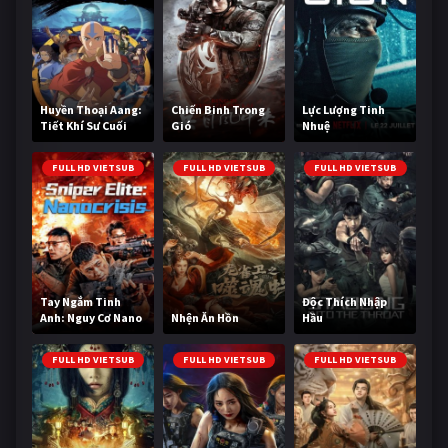
Huyền Thoại Aang:
Chiến Binh Trong
Lực Lượng Tinh
Tiết Khí Sư Cuối
Gió
Nhuệ
Cùng
FULL HD VIETSUB
FULL HD VIETSUB
FULL HD VIETSUB
Tay Ngắm Tinh
Độc Thích Nhập
Anh: Nguy Cơ Nano
Nhện Ăn Hồn
Hầu
FULL HD VIETSUB
FULL HD VIETSUB
FULL HD VIETSUB