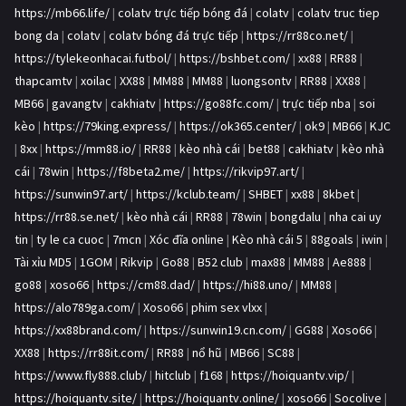
https://mb66.life/
|
colatv trực tiếp bóng đá
|
colatv
|
colatv truc tiep
bong da
|
colatv
|
colatv bóng đá trực tiếp
|
https://rr88co.net/
|
https://tylekeonhacai.futbol/
|
https://bshbet.com/
|
xx88
|
RR88
|
thapcamtv
|
xoilac
|
XX88
|
MM88
|
MM88
|
luongsontv
|
RR88
|
XX88
|
MB66
|
gavangtv
|
cakhiatv
|
https://go88fc.com/
|
trực tiếp nba
|
soi
kèo
|
https://79king.express/
|
https://ok365.center/
|
ok9
|
MB66
|
KJC
|
8xx
|
https://mm88.io/
|
RR88
|
kèo nhà cái
|
bet88
|
cakhiatv
|
kèo nhà
cái
|
78win
|
https://f8beta2.me/
|
https://rikvip97.art/
|
https://sunwin97.art/
|
https://kclub.team/
|
SHBET
|
xx88
|
8kbet
|
https://rr88.se.net/
|
kèo nhà cái
|
RR88
|
78win
|
bongdalu
|
nha cai uy
tin
|
ty le ca cuoc
|
7mcn
|
Xóc đĩa online
|
Kèo nhà cái 5
|
88goals
|
iwin
|
Tài xỉu MD5
|
1GOM
|
Rikvip
|
Go88
|
B52 club
|
max88
|
MM88
|
Ae888
|
go88
|
xoso66
|
https://cm88.dad/
|
https://hi88.uno/
|
MM88
|
https://alo789ga.com/
|
Xoso66
|
phim sex vlxx
|
https://xx88brand.com/
|
https://sunwin19.cn.com/
|
GG88
|
Xoso66
|
XX88
|
https://rr88it.com/
|
RR88
|
nổ hũ
|
MB66
|
SC88
|
https://www.fly888.club/
|
hitclub
|
f168
|
https://hoiquantv.vip/
|
https://hoiquantv.site/
|
https://hoiquantv.online/
|
xoso66
|
Socolive
|