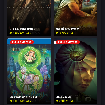
Gia Tộc Rồng (Mùa 3)
Anh Hùng Odyssey
2,034,676 lượt xem
969,504 lượt xem
FULL HD VIETSUB
FULL HD VIETSUB
Rick Và Morty (Mùa 9)
Silo (Mùa 3)
3,004,501 lượt xem
378,344 lượt xem