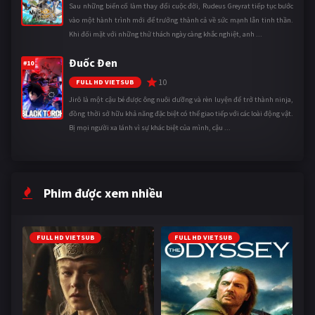
Sau những biến cố làm thay đổi cuộc đời, Rudeus Greyrat tiếp tục bước
vào một hành trình mới để trưởng thành cả về sức mạnh lẫn tinh thần.
Khi đối mặt với những thử thách ngày càng khắc nghiệt, anh ...
Đuốc Đen
#10
10
FULL HD VIETSUB
Jirô là một cậu bé được ông nuôi dưỡng và rèn luyện để trở thành ninja,
đồng thời sở hữu khả năng đặc biệt có thể giao tiếp với các loài động vật.
Bị mọi người xa lánh vì sự khác biệt của mình, cậu ...
Phim được xem nhiều
FULL HD VIETSUB
FULL HD VIETSUB