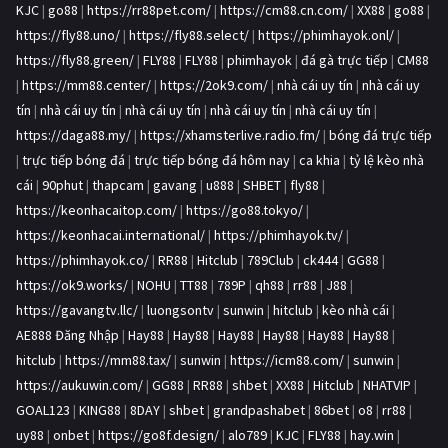
KJC
|
go88
|
https://rr88pet.com/
|
https://cm88.cn.com/
|
XX88
|
go88
|
https://fly88.uno/
|
https://fly88.select/
|
https://phimhayok.onl/
|
https://fly88.green/
|
FLY88
|
FLY88
|
phimhayok
|
đá gà trực tiếp
|
CM88
|
https://mm88.center/
|
https://2ok9.com/
|
nhà cái uy tín
|
nhà cái uy
tín
|
nhà cái uy tín
|
nhà cái uy tín
|
nhà cái uy tín
|
nhà cái uy tín
|
https://daga88.my/
|
https://xhamsterlive.radio.fm/
|
bóng đá trực tiếp
|
trực tiếp bóng đá
|
trực tiếp bóng đá hôm nay
|
ca khia
|
tỷ lệ kèo nhà
cái
|
90phut
|
thapcam
|
gavang
|
u888
|
SHBET
|
fly88
|
https://keonhacaitop.com/
|
https://go88.tokyo/
|
https://keonhacai.international/
|
https://phimhayok.tv/
|
https://phimhayok.co/
|
RR88
|
Hitclub
|
789Club
|
ck444
|
GG88
|
https://ok9.works/
|
NOHU
|
TT88
|
789P
|
qh88
|
rr88
|
J88
|
https://gavangtv.llc/
|
luongsontv
|
sunwin
|
hitclub
|
kèo nhà cái
|
AE888 Đăng Nhập
|
Hay88
|
Hay88
|
Hay88
|
Hay88
|
Hay88
|
Hay88
|
hitclub
|
https://mm88.tax/
|
sunwin
|
https://icm88.com/
|
sunwin
|
https://aukuwin.com/
|
GG88
|
RR88
|
shbet
|
XX88
|
Hitclub
|
NHATVIP
|
GOAL123
|
KING88
|
8DAY
|
shbet
|
grandpashabet
|
86bet
|
o8
|
rr88
|
uy88
|
onbet
|
https://go8f.design/
|
alo789
|
KJC
|
FLY88
|
hay.win
|