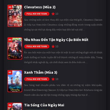
Clevatess (Mùa 2)
#3
10
FULL HD VIETSUB
Sau những biến cố làm thay đổi cục diện của thế giới, Clevatess (Season
2) tiếp tục theo chân Clevatess cùng những đồng minh trong cuộc chiến
chống lại các thế lực đang đẩy nhân loại đến bờ vực diệ ...
Yêu Nhau Đến Tận Ngày Cậu Biến Mất
#4
10
FULL HD VIETSUB
Ẩn sau bức màn của một học viện bí mật là nơi những cô gái mồ côi được
nuôi dưỡng và huấn luyện để trở thành những cỗ máy chiến đấu. Trong
thế giới khắc nghiệt ấy, cái chết được xem là điều hiển nh ...
Xanh Thẳm (Mùa 3)
#5
10
FULL HD VIETSUB
Sau hàng loạt chuyến phiêu lưu điên rồ và những kỷ niệm khó quên,
Grand Blue Dreaming (Season 3) tiếp tục theo chân Iori Kitahara cùng các
thành viên câu lạc bộ lặn trong những ngày tháng đại học đ ...
Tia Sáng Của Ngày Mai
#6