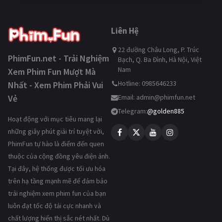
Liên Hệ
22 đường Châu Long, P. Trúc
PhimFun.net - Trải Nghiệm
Bạch, Q. Ba Đình, Hà Nội, Việt
Nam
Xem Phim Fun Mượt Mà
Hotline: 0985646233
Nhất - Xem Phim Phải Vui
Vẻ
Email:
admin@phimfun.net
Telegram:
@golden885
Hoạt động với mục tiêu mang lại
những giây phút giải trí tuyệt vời,
PhimFun tự hào là điểm đến quen
thuộc của cộng đồng yêu điện ảnh.
Tại đây, hệ thống được tối ưu hóa
trên hạ tầng mạnh mẽ để đảm bảo
trải nghiệm xem phim fun của bạn
luôn đạt tốc độ tải cực nhanh và
chất lượng hiển thị sắc nét nhất. Dù