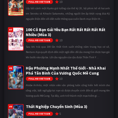
10
FULL HD VIETSUB
Lấy bối cảnh một Kyoto giả tưởng của thế kỷ 20, bộ phim kể về hai anh
em Seiroku và Kihachi Sakamoto, những người ôm ấp khát vọng đưa Kỷ
nguyên Điện đến với đất nước thông qua cuốn Danh mục Điện th ...
100 Cô Bạn Gái Yêu Bạn Rất Rất Rất Rất Rất
#7
Nhiều (Mùa 3)
10
FULL HD VIETSUB
Sau khi trải qua 100 lần thất tình suốt những năm trung học cơ sở,
Rentaro Aijo quyết định đến một ngôi đền để cầu mong tìm được bạn gái
khi bước vào cấp ba. Lời cầu nguyện của cậu được Thần Tình Y ...
Hậu Phương Mạnh Nhất Thế Giới - Nhà Khai
#8
Phá Tân Binh Của Vương Quốc Mê Cung
10
FULL HD VIETSUB
Atobe Arihito, một nhân viên văn phòng luôn cống hiến hết mình cho
công việc, bất ngờ gặp tai nạn và được chuyển sinh đến dị giới mang tên
Vương quốc Mê Cung. Tại đây, anh trở thành một mạo hiểm gi ...
Thất Nghiệp Chuyển Sinh (Mùa 3)
#9
5
FULL HD VIETSUB