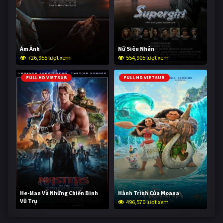
Ám Ảnh
Nữ Siêu Nhân
726,955 lượt xem
554,905 lượt xem
FULL HD VIETSUB
FULL HD VIETSUB
He-Man Và Những Chiến Binh
Hành Trình Của Moana
Vũ Trụ
496,570 lượt xem
245,627 lượt xem