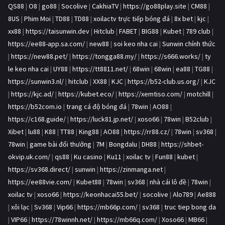
QS88
|
O8
|
go88
|
Socolive
|
CakhiaTV
|
https://go88play.site
|
CM88
|
8US
|
Phim Moi
|
TD88
|
TD88
|
xoilactv trực tiếp bóng đá
|
8x bet
|
kjc
|
xx88
|
https://taisunwin.dev
|
Hitclub
|
FABET
|
BIG88
|
Kubet
|
789 club
|
https://ee88-app.sa.com/
|
new88
|
soi keo nha cai
|
Sunwin chính thức
|
https://new88.pet/
|
https://tongga88.my/
|
https://s666.works/
|
ty
le keo nha cai
|
UY88
|
https://tt8811.net/
|
68win
|
68win
|
ea88
|
TG88
|
https://sunwin3.nl/
|
hitclub
|
XX88
|
KJC
|
https://b52-club.us.org/
|
KJC
|
https://kjc.ad/
|
https://kubet.eco/
|
https://xemtiso.com/
|
motchill
|
https://b52com.io
|
trang cá độ bóng đá
|
78win
|
AO88
|
https://c168.guide/
|
https://luck81.jp.net/
|
xoso66
|
78win
|
B52club
|
Xibet
|
lu88
|
K88
|
TT88
|
King88
|
AO88
|
https://rr88.cz/
|
78win
|
sv368
|
78win
|
game bài đổi thưởng
|
7M
|
Bongdalu
|
DH88
|
https://shbet-
okvip.uk.com/
|
qs88
|
Ku casino
|
Ku11
|
xoilac tv
|
Fun88
|
kubet
|
https://sv368.direct/
|
sunwin
|
https://zinmanga.net
|
https://ee88vie.com/
|
Kubet88
|
78win
|
sv368
|
nhà cái lô đề
|
78win
|
xoilac tv
|
xoso66
|
https://keonhacai55.bet/
|
socolive
|
Alo789
|
Ae888
|
xôi lạc
|
Sv368
|
Vip66
|
https://mb66p.com/
|
sv368
|
truc tiep bong da
|
VIP66
|
https://78winnh.net/
|
https://mb66q.com/
|
Xoso66
|
MB66
|