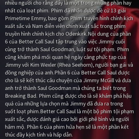
nhiều người cho rằng đây là một trong những phần hay
nhất của loạt phim. Phim đã nhận được đề cử 13 giải
Giật gân
Gia đình
Primetime Emmy, bao gồm Phim truyền hình chính kịch
Bí ẩn
Lịch sử
xuất sắc và Nam diễn viên chính xuất sắc trong phim
truyền hình chính kịch cho Odenkirk.Nội dung của phần
Viễn Tây
Tiểu sử
6 của Better Call Saul tập trung vào việc Jimmy cuối
GameShow
DramaTV
cùng trở thành Saul Goodman, luật sư tội phạm. Phim
cũng khám phá mối quan hệ ngày càng phức tạp của
QUỐC GIA
Jimmy với Kim Wexler (Rhea Seehorn), người bạn gái và
đồng nghiệp của anh.Phần 6 của Better Call Saul được
Âu - Mỹ
Trung Quốc - Hồng Kông
cho là sẽ kết thúc câu chuyện của Jimmy McGill và đưa
anh trở thành Saul Goodman mà chúng ta biết trong
Hàn Quốc
Nhật Bản
Breaking Bad. Phim cũng được cho là sẽ khám phá hậu
Ấn Độ
Việt Nam
quả của những lựa chọn mà Jimmy đã đưa ra trong
suốt loạt phim.Better Call Saul là một bộ phim tội phạm
Tổng hợp
xuất sắc, được đánh giá cao bởi giới phê bình và người
hâm mộ. Phần 6 của phim hứa hẹn sẽ là một phần kết
CẬP NHẬT
thúc đầy kịch tính và hấp dẫn.