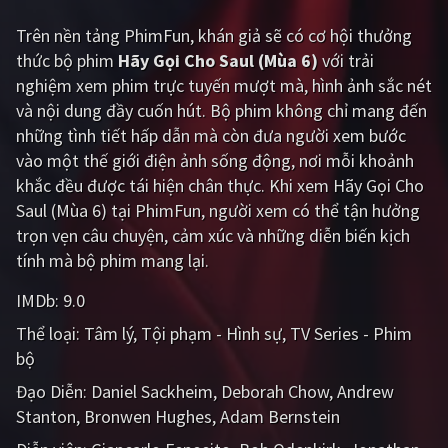
PHIM MỚI
Trên nền tảng
PhimFun
, khán giả sẽ có cơ hội thưởng
PHIM BỘ
thức bộ phim
Hãy Gọi Cho Saul (Mùa 6)
với trải
nghiệm xem phim trực tuyến mượt mà, hình ảnh sắc nét
PHIM LẺ
và nội dung đầy cuốn hút. Bộ phim không chỉ mang đến
những tình tiết hấp dẫn mà còn đưa người xem bước
PHIM CHIẾU RẠP
vào một thế giới điện ảnh sống động, nơi mỗi khoảnh
TUYỂN TẬP PHIM
khắc đều được tái hiện chân thực. Khi xem Hãy Gọi Cho
Saul (Mùa 6) tại PhimFun, người xem có thể tận hưởng
BLOG
trọn vẹn câu chuyện, cảm xúc và những diễn biến kịch
tính mà bộ phim mang lại.
IMDb:
9.0
Thể loại:
Tâm lý
Tội phạm - Hình sự
TV Series - Phim
bộ
Đạo Diễn:
Daniel Sackheim
Deborah Chow
Andrew
Stanton
Bronwen Hughes
Adam Bernstein