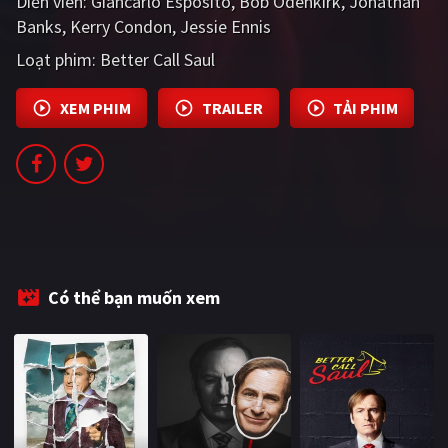
Diễn viên:
Giancarlo Esposito
Bob Odenkirk
Jonathan
Banks
Kerry Condon
Jessie Ennis
Loạt phim:
Better Call Saul
XEM PHIM
TRAILER
TẢI PHIM
Có thể bạn muốn xem