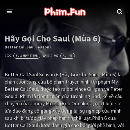
THỂ LOẠI
Hãy Gọi Cho Saul (Mùa 6)
Thần thoại - Cổ trang
Hành động
Better Call Saul Season 6
2022
111,697
FULL HD VIETSUB
ÂU - MỸ
Tâm lý
Chiến tranh
Võ thuật - Kiếm hiệp
Nhạc kịch
Better Call Saul Season 6 (Hãy Gọi Cho Saul - Mùa 6) là
phần cuối cùng của bộ phim truyền hình tội phạm Mỹ
Kinh dị
Tội phạm - Hình sự
Better Call Saul, được tạo ra bởi Vince Gilligan và Peter
Phiêu lưu
Hài hước
Gould. Phim là tiền truyện của Breaking Bad, kể về câu
chuyện của Jimmy McGill (Bob Odenkirk), một luật sư
Viễn tưởng
Khoa học - Tài liệu
lừa đảo đang cố gắng xây dựng lại sự nghiệp của mình
Hoạt hình
Thể thao
sau khi bị tước giấy phép hành nghề luật.Phần 6 của
Better Call Saul được đánh giá cao bởi giới phê bình, với
Tình cảm - Lãng mạn
Kỳ ảo