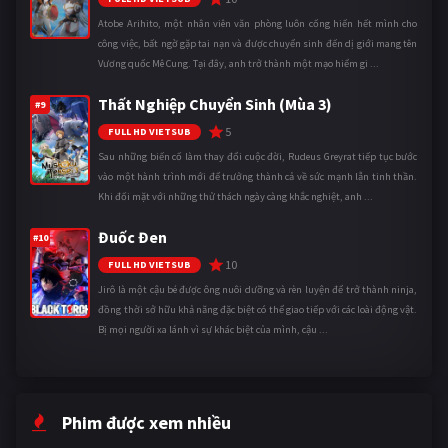
Atobe Arihito, một nhân viên văn phòng luôn cống hiến hết mình cho
công việc, bất ngờ gặp tai nạn và được chuyển sinh đến dị giới mang tên
Vương quốc Mê Cung. Tại đây, anh trở thành một mạo hiểm gi ...
Thất Nghiệp Chuyển Sinh (Mùa 3)
#9
5
FULL HD VIETSUB
Sau những biến cố làm thay đổi cuộc đời, Rudeus Greyrat tiếp tục bước
vào một hành trình mới để trưởng thành cả về sức mạnh lẫn tinh thần.
Khi đối mặt với những thử thách ngày càng khắc nghiệt, anh ...
Đuốc Đen
#10
10
FULL HD VIETSUB
Jirô là một cậu bé được ông nuôi dưỡng và rèn luyện để trở thành ninja,
đồng thời sở hữu khả năng đặc biệt có thể giao tiếp với các loài động vật.
Bị mọi người xa lánh vì sự khác biệt của mình, cậu ...
Phim được xem nhiều