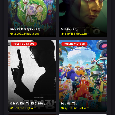
Rick Và Morty (Mùa 9)
Silo (Mùa 3)
2,992,154 lượt xem
349,455 lượt xem
FULL HD VIETSUB
FULL HD VIETSUB
Đặc Vụ Kim Tái Khởi Động
Đảo Hải Tặc
591,561 lượt xem
4,198,866 lượt xem