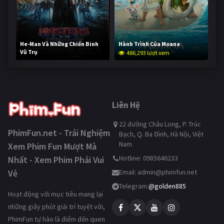
He-Man Và Những Chiến Binh
Hành Trình Của Moana
Vũ Trụ
486,293 lượt xem
234,412 lượt xem
Liên Hệ
22 đường Châu Long, P. Trúc
PhimFun.net - Trải Nghiệm
Bạch, Q. Ba Đình, Hà Nội, Việt
Nam
Xem Phim Fun Mượt Mà
Hotline: 0985646233
Nhất - Xem Phim Phải Vui
Vẻ
Email:
admin@phimfun.net
Telegram:
@golden885
Hoạt động với mục tiêu mang lại
những giây phút giải trí tuyệt vời,
PhimFun tự hào là điểm đến quen