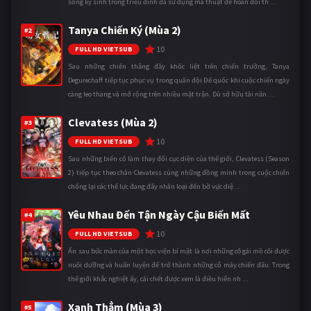
sống ký sinh trong triều đình đã sử dụng ma thuật để hoán đổi th ...
Tanya Chiến Ký (Mùa 2)
#2
10
FULL HD VIETSUB
Sau những chiến thắng đầy khốc liệt trên chiến trường, Tanya
Degurechaff tiếp tục phục vụ trong quân đội Đế quốc khi cuộc chiến ngày
càng leo thang và mở rộng trên nhiều mặt trận. Dù sở hữu tài năn ...
Clevatess (Mùa 2)
#3
10
FULL HD VIETSUB
Sau những biến cố làm thay đổi cục diện của thế giới, Clevatess (Season
2) tiếp tục theo chân Clevatess cùng những đồng minh trong cuộc chiến
chống lại các thế lực đang đẩy nhân loại đến bờ vực diệ ...
Yêu Nhau Đến Tận Ngày Cậu Biến Mất
#4
10
FULL HD VIETSUB
Ẩn sau bức màn của một học viện bí mật là nơi những cô gái mồ côi được
nuôi dưỡng và huấn luyện để trở thành những cỗ máy chiến đấu. Trong
thế giới khắc nghiệt ấy, cái chết được xem là điều hiển nh ...
Xanh Thẳm (Mùa 3)
#5