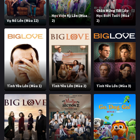
Chào Mừng Tới Lớp
Học Viện Kỳ Lân (Mùa
Học Biết Tuốt (Mùa
Vụ Nổ Lớn (Mùa 12)
2)
2)
Tình Yêu Lớn (Mùa 1)
Tình Yêu Lớn (Mùa 2)
Tình Yêu Lớn (Mùa 3)