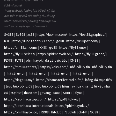
#phimfun2026 #phimfunmoi
#phimfun.net
Trang web này không lưu trữ bất kỳ tệp
nào trên máy chủ của chúng tôi, chúng
tôi chỉ liên kết với phương tiện được lưu
trữ trên các dịch vụ của bên thứ 3.
Sv388
|
Sv368
|
xx88
|
https://luphim.com/
|
https://bet88.graphics/
|
KJC
|
https://luongsontv23.com/
|
go88
|
https://rr88pet.com/
|
https://cm88.cn.com/
|
XX88
|
go88
|
https://fly88.uno/
|
https://fly88.select/
|
https://phimhayok.onl/
|
https://fly88.green/
|
FLY88
|
FLY88
|
phimhayok
|
đá gà trực tiếp
|
CM88
|
https://mm88.center/
|
https://2ok9.com/
|
nhà cái uy tín
|
nhà cái uy tín
|
nhà cái uy tín
|
nhà cái uy tín
|
nhà cái uy tín
|
nhà cái uy tín
|
https://daga88.my/
|
https://xhamsterlive.radio.fm/
|
bóng đá trực tiếp
|
trực tiếp bóng đá
|
trực tiếp bóng đá hôm nay
|
ca khia
|
tỷ lệ kèo nhà
cái
|
90phut
|
thapcam
|
gavang
|
u888
|
SHBET
|
fly88
|
https://keonhacaitop.com/
|
https://go88.tokyo/
|
https://keonhacai.international/
|
https://phimhayok.tv/
|
https://phimhayok.co/
|
RR88
|
Hitclub
|
789Club
|
ck444
|
GG88
|