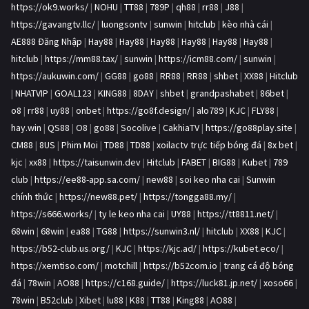
https://ok9.works/
|
NOHU
|
TT88
|
789P
|
qh88
|
rr88
|
J88
|
https://gavangtv.llc/
|
luongsontv
|
sunwin
|
hitclub
|
kèo nhà cái
|
AE888 Đăng Nhập
|
Hay88
|
Hay88
|
Hay88
|
Hay88
|
Hay88
|
Hay88
|
hitclub
|
https://mm88.tax/
|
sunwin
|
https://icm88.com/
|
sunwin
|
https://aukuwin.com/
|
GG88
|
go88
|
RR88
|
RR88
|
shbet
|
XX88
|
Hitclub
|
NHATVIP
|
GOAL123
|
KING88
|
8DAY
|
shbet
|
grandpashabet
|
86bet
|
o8
|
rr88
|
uy88
|
onbet
|
https://go8f.design/
|
alo789
|
KJC
|
FLY88
|
hay.win
|
QS88
|
O8
|
go88
|
Socolive
|
CakhiaTV
|
https://go88play.site
|
CM88
|
8US
|
Phim Moi
|
TD88
|
TD88
|
xoilactv trực tiếp bóng đá
|
8x bet
|
kjc
|
xx88
|
https://taisunwin.dev
|
Hitclub
|
FABET
|
BIG88
|
Kubet
|
789
club
|
https://ee88-app.sa.com/
|
new88
|
soi keo nha cai
|
Sunwin
chính thức
|
https://new88.pet/
|
https://tongga88.my/
|
https://s666.works/
|
ty le keo nha cai
|
UY88
|
https://tt8811.net/
|
68win
|
68win
|
ea88
|
TG88
|
https://sunwin3.nl/
|
hitclub
|
XX88
|
KJC
|
https://b52-club.us.org/
|
KJC
|
https://kjc.ad/
|
https://kubet.eco/
|
https://xemtiso.com/
|
motchill
|
https://b52com.io
|
trang cá độ bóng
đá
|
78win
|
AO88
|
https://c168.guide/
|
https://luck81.jp.net/
|
xoso66
|
78win
|
B52club
|
Xibet
|
lu88
|
K88
|
TT88
|
King88
|
AO88
|