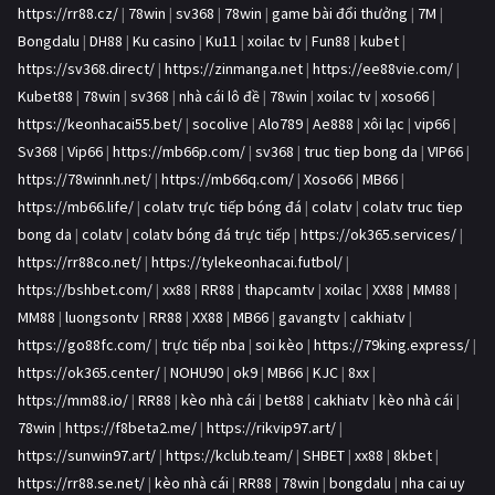
https://rr88.cz/
|
78win
|
sv368
|
78win
|
game bài đổi thưởng
|
7M
|
Bongdalu
|
DH88
|
Ku casino
|
Ku11
|
xoilac tv
|
Fun88
|
kubet
|
https://sv368.direct/
|
https://zinmanga.net
|
https://ee88vie.com/
|
Kubet88
|
78win
|
sv368
|
nhà cái lô đề
|
78win
|
xoilac tv
|
xoso66
|
https://keonhacai55.bet/
|
socolive
|
Alo789
|
Ae888
|
xôi lạc
|
vip66
|
Sv368
|
Vip66
|
https://mb66p.com/
|
sv368
|
truc tiep bong da
|
VIP66
|
https://78winnh.net/
|
https://mb66q.com/
|
Xoso66
|
MB66
|
https://mb66.life/
|
colatv trực tiếp bóng đá
|
colatv
|
colatv truc tiep
bong da
|
colatv
|
colatv bóng đá trực tiếp
|
https://ok365.services/
|
https://rr88co.net/
|
https://tylekeonhacai.futbol/
|
https://bshbet.com/
|
xx88
|
RR88
|
thapcamtv
|
xoilac
|
XX88
|
MM88
|
MM88
|
luongsontv
|
RR88
|
XX88
|
MB66
|
gavangtv
|
cakhiatv
|
https://go88fc.com/
|
trực tiếp nba
|
soi kèo
|
https://79king.express/
|
https://ok365.center/
|
NOHU90
|
ok9
|
MB66
|
KJC
|
8xx
|
https://mm88.io/
|
RR88
|
kèo nhà cái
|
bet88
|
cakhiatv
|
kèo nhà cái
|
78win
|
https://f8beta2.me/
|
https://rikvip97.art/
|
https://sunwin97.art/
|
https://kclub.team/
|
SHBET
|
xx88
|
8kbet
|
https://rr88.se.net/
|
kèo nhà cái
|
RR88
|
78win
|
bongdalu
|
nha cai uy