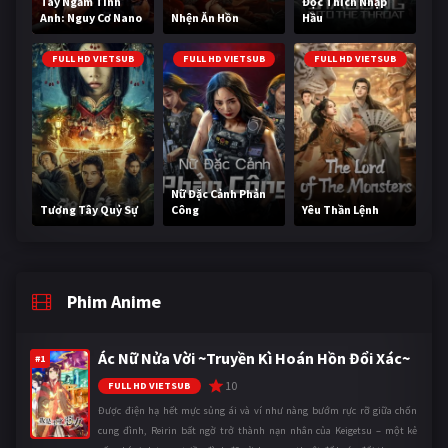
Tay Ngắm Tinh
Độc Thích Nhập
Anh: Nguy Cơ Nano
Nhện Ăn Hồn
Hầu
FULL HD VIETSUB
FULL HD VIETSUB
FULL HD VIETSUB
Nữ Đặc Cảnh Phản
Tương Tây Quỷ Sự
Công
Yêu Thần Lệnh
Phim Anime
Ác Nữ Nửa Vời ~Truyền Kì Hoán Hồn Đổi Xác~
#1
10
FULL HD VIETSUB
Được điện hạ hết mực sủng ái và ví như nàng bướm rực rỡ giữa chốn
cung đình, Reirin bất ngờ trở thành nạn nhân của Keigetsu – một kẻ