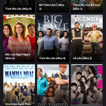
Nữ Thần Lớp E (Mùa
Tiến Lên, Các Bé Cún!
Tình Yêu Lớn (Mùa 5)
2)
(Mùa 2)
Mộc Lan Ngọt Ngào
(Mùa 2)
Tình Yêu Lớn (Mùa 4)
Gỗ Lớn (Mùa 1)
Giai Điệu Hạnh Phúc