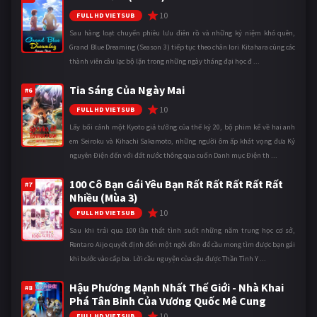
10
FULL HD VIETSUB
Sau hàng loạt chuyến phiêu lưu điên rồ và những kỷ niệm khó quên,
Grand Blue Dreaming (Season 3) tiếp tục theo chân Iori Kitahara cùng các
thành viên câu lạc bộ lặn trong những ngày tháng đại học đ ...
Tia Sáng Của Ngày Mai
#6
10
FULL HD VIETSUB
Lấy bối cảnh một Kyoto giả tưởng của thế kỷ 20, bộ phim kể về hai anh
em Seiroku và Kihachi Sakamoto, những người ôm ấp khát vọng đưa Kỷ
nguyên Điện đến với đất nước thông qua cuốn Danh mục Điện th ...
100 Cô Bạn Gái Yêu Bạn Rất Rất Rất Rất Rất
#7
Nhiều (Mùa 3)
10
FULL HD VIETSUB
Sau khi trải qua 100 lần thất tình suốt những năm trung học cơ sở,
Rentaro Aijo quyết định đến một ngôi đền để cầu mong tìm được bạn gái
khi bước vào cấp ba. Lời cầu nguyện của cậu được Thần Tình Y ...
Hậu Phương Mạnh Nhất Thế Giới - Nhà Khai
#8
Phá Tân Binh Của Vương Quốc Mê Cung
10
FULL HD VIETSUB