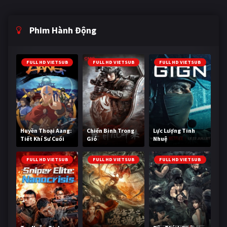
Phim Hành Động
FULL HD VIETSUB
FULL HD VIETSUB
FULL HD VIETSUB
Huyền Thoại Aang:
Chiến Binh Trong
Lực Lượng Tinh
Tiết Khí Sư Cuối
Gió
Nhuệ
Cùng
FULL HD VIETSUB
FULL HD VIETSUB
FULL HD VIETSUB