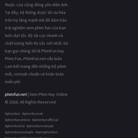
thuộc của cộng đồng yêu điện ảnh.
Tại đây, hệ thống được tối ưu hóa
trên hạ tầng mạnh mẽ để đảm bảo
trải nghiệm xem phim fun của bạn
luôn đạt tốc độ tải cực nhanh và
chất lượng hiển thị sắc nét nhất. Dù
bạn gọi chúng tôi là PhimFun hay
Phim Fun, PhimFun.net vẫn luôn
cam kết mang đến những bộ phim
mới, vietsub chuẩn và hoàn toàn
miễn phí.
phimfun.net
| Xem Phim Hay Online
© 2026. All Rights Reserved
#phimfun #phimfunnet
#phimfunonline #phimfunofficial
#phimfunhd #phimfunvietsub
#phimfunmienphi #xemphimfun