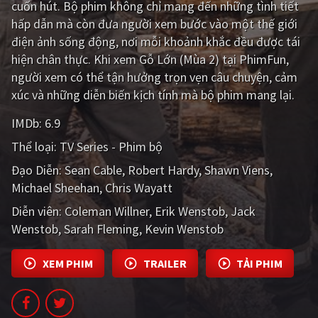
cuốn hút. Bộ phim không chỉ mang đến những tình tiết
hấp dẫn mà còn đưa người xem bước vào một thế giới
Giật gân
Gia đình
điện ảnh sống động, nơi mỗi khoảnh khắc đều được tái
Bí ẩn
Lịch sử
hiện chân thực. Khi xem Gỗ Lớn (Mùa 2) tại PhimFun,
người xem có thể tận hưởng trọn vẹn câu chuyện, cảm
Viễn Tây
Tiểu sử
xúc và những diễn biến kịch tính mà bộ phim mang lại.
GameShow
DramaTV
IMDb:
6.9
Thể loại:
TV Series - Phim bộ
QUỐC GIA
Đạo Diễn:
Sean Cable
Robert Hardy
Shawn Viens
Âu - Mỹ
Trung Quốc - Hồng Kông
Michael Sheehan
Chris Wayatt
Hàn Quốc
Nhật Bản
Diễn viên:
Coleman Willner
Erik Wenstob
Jack
Wenstob
Sarah Fleming
Kevin Wenstob
Ấn Độ
Việt Nam
Tổng hợp
XEM PHIM
TRAILER
TẢI PHIM
CẬP NHẬT