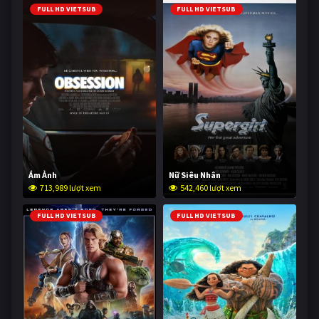
FULL HD VIETSUB
FULL HD VIETSUB
Ám Ảnh
Nữ Siêu Nhân
713,989 lượt xem
542,460 lượt xem
FULL HD VIETSUB
FULL HD VIETSUB