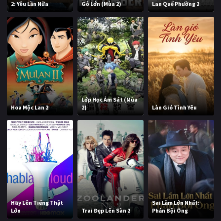
2: Yêu Lần Nữa
Gỗ Lớn (Mùa 2)
Lan Quế Phường 2
Lớp Học Ám Sát (Mùa
Hoa Mộc Lan 2
2)
Làn Gió Tình Yêu
Hãy Lên Tiếng Thật
Sai Lầm Lớn Nhất:
Lớn
Trai Đẹp Lên Sàn 2
Phản Bội Ông