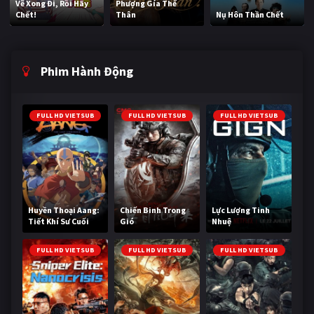
Vẽ Xong Đi, Rồi Hãy
Phượng Gía Thế
Chết!
Thân
Nụ Hôn Thần Chết
Phim Hành Động
FULL HD VIETSUB
FULL HD VIETSUB
FULL HD VIETSUB
Huyền Thoại Aang:
Chiến Binh Trong
Lực Lượng Tinh
Tiết Khí Sư Cuối
Gió
Nhuệ
Cùng
FULL HD VIETSUB
FULL HD VIETSUB
FULL HD VIETSUB