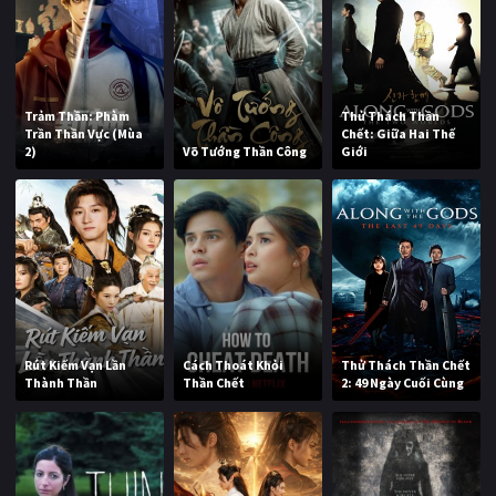
Trảm Thần: Phàm
Thử Thách Thần
Trần Thần Vực (Mùa
Chết: Giữa Hai Thế
2)
Võ Tướng Thần Công
Giới
Rút Kiếm Vạn Lần
Cách Thoát Khỏi
Thử Thách Thần Chết
Thành Thần
Thần Chết
2: 49 Ngày Cuối Cùng