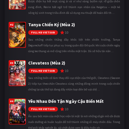
Được điện hạ hết mực sủng ái và ví như nàng bướm rực rỡ giữa chốn
cung đình, Reirin bất ngờ trở thành nạn nhân của Keigetsu – một kẻ
sống ký sinh trong triều đình đã sử dụng ma thuật để hoán đổi th ...
Tanya Chiến Ký (Mùa 2)
#2
10
FULL HD VIETSUB
Sau những chiến thắng đầy khốc liệt trên chiến trường, Tanya
Degurechaff tiếp tục phục vụ trong quân đội Đế quốc khi cuộc chiến ngày
càng leo thang và mở rộng trên nhiều mặt trận. Dù sở hữu tài năn ...
Clevatess (Mùa 2)
#3
10
FULL HD VIETSUB
Sau những biến cố làm thay đổi cục diện của thế giới, Clevatess (Season
2) tiếp tục theo chân Clevatess cùng những đồng minh trong cuộc chiến
chống lại các thế lực đang đẩy nhân loại đến bờ vực diệ ...
Yêu Nhau Đến Tận Ngày Cậu Biến Mất
#4
10
FULL HD VIETSUB
Ẩn sau bức màn của một học viện bí mật là nơi những cô gái mồ côi được
nuôi dưỡng và huấn luyện để trở thành những cỗ máy chiến đấu. Trong
thế giới khắc nghiệt ấy, cái chết được xem là điều hiển nh ...