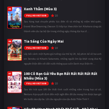
Xanh Thẳm (Mùa 3)
#5
10
FULL HD VIETSUB
Sau hàng loạt chuyến phiêu lưu điên rồ và những kỷ niệm khó quên,
Grand Blue Dreaming (Season 3) tiếp tục theo chân Iori Kitahara cùng các
thành viên câu lạc bộ lặn trong những ngày tháng đại học đ ...
Tia Sáng Của Ngày Mai
#6
10
FULL HD VIETSUB
Lấy bối cảnh một Kyoto giả tưởng của thế kỷ 20, bộ phim kể về hai anh
em Seiroku và Kihachi Sakamoto, những người ôm ấp khát vọng đưa Kỷ
nguyên Điện đến với đất nước thông qua cuốn Danh mục Điện th ...
100 Cô Bạn Gái Yêu Bạn Rất Rất Rất Rất Rất
#7
Nhiều (Mùa 3)
10
FULL HD VIETSUB
Sau khi trải qua 100 lần thất tình suốt những năm trung học cơ sở,
Rentaro Aijo quyết định đến một ngôi đền để cầu mong tìm được bạn gái
khi bước vào cấp ba. Lời cầu nguyện của cậu được Thần Tình Y ...
Hậu Phương Mạnh Nhất Thế Giới - Nhà Khai