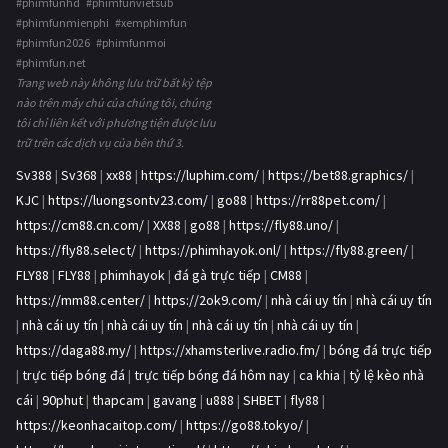
#phimfunhd #phimfunvietsub
#phimfunmienphi #xemphimfun
#phimfun2026 #phimfunmoi
#phimfun.net
Trang web này không lưu trữ bất kỳ tệp
nào trên máy chủ của chúng tôi, chúng
tôi chỉ liên kết với phương tiện được lưu
trữ trên các dịch vụ của bên thứ 3.
Sv388
|
Sv368
|
xx88
|
https://luphim.com/
|
https://bet88.graphics/
|
KJC
|
https://luongsontv23.com/
|
go88
|
https://rr88pet.com/
|
https://cm88.cn.com/
|
XX88
|
go88
|
https://fly88.uno/
|
https://fly88.select/
|
https://phimhayok.onl/
|
https://fly88.green/
|
FLY88
|
FLY88
|
phimhayok
|
đá gà trực tiếp
|
CM88
|
https://mm88.center/
|
https://2ok9.com/
|
nhà cái uy tín
|
nhà cái uy tín
|
nhà cái uy tín
|
nhà cái uy tín
|
nhà cái uy tín
|
nhà cái uy tín
|
https://daga88.my/
|
https://xhamsterlive.radio.fm/
|
bóng đá trực tiếp
|
trực tiếp bóng đá
|
trực tiếp bóng đá hôm nay
|
ca khia
|
tỷ lệ kèo nhà
cái
|
90phut
|
thapcam
|
gavang
|
u888
|
SHBET
|
fly88
|
https://keonhacaitop.com/
|
https://go88.tokyo/
|