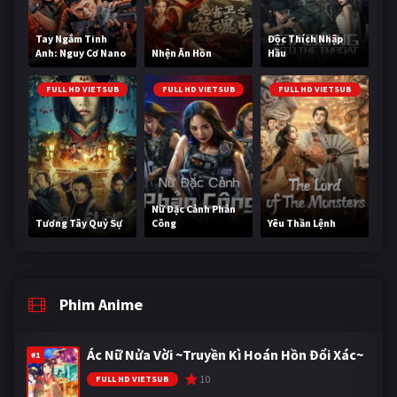
Tay Ngắm Tinh
Độc Thích Nhập
Anh: Nguy Cơ Nano
Nhện Ăn Hồn
Hầu
FULL HD VIETSUB
FULL HD VIETSUB
FULL HD VIETSUB
Nữ Đặc Cảnh Phản
Tương Tây Quỷ Sự
Công
Yêu Thần Lệnh
Phim Anime
Ác Nữ Nửa Vời ~Truyền Kì Hoán Hồn Đổi Xác~
#1
10
FULL HD VIETSUB