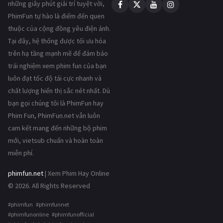
những giây phút giải trí tuyệt vời,
PhimFun tự hào là điểm đến quen
thuộc của cộng đồng yêu điện ảnh.
Tại đây, hệ thống được tối ưu hóa
trên hạ tầng mạnh mẽ để đảm bảo
trải nghiệm xem phim fun của bạn
luôn đạt tốc độ tải cực nhanh và
chất lượng hiển thị sắc nét nhất. Dù
bạn gọi chúng tôi là PhimFun hay
Phim Fun, PhimFun.net vẫn luôn
cam kết mang đến những bộ phim
mới, vietsub chuẩn và hoàn toàn
miễn phí.
phimfun.net
| Xem Phim Hay Online
© 2026. All Rights Reserved
#phimfun #phimfunnet
#phimfunonline #phimfunofficial