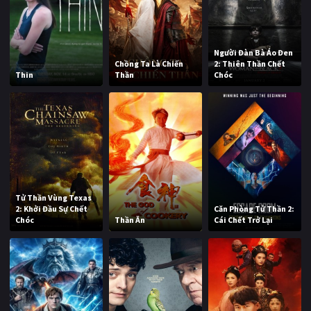
Người Đàn Bà Áo Đen
Chồng Ta Là Chiến
2: Thiên Thần Chết
Thin
Thần
Chóc
Tử Thần Vùng Texas
2: Khởi Đầu Sự Chết
Căn Phòng Tử Thần 2:
Chóc
Thần Ăn
Cái Chết Trở Lại