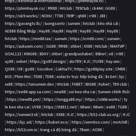
https://keonhacai.international/
|
https://phimhayok.tv/
|
https://phimhayok.co/
|
RR88
|
Hitclub
|
789Club
|
ck444
|
GG88
|
https://ok9.works/
|
NOHU
|
TT88
|
789P
|
qh88
|
rr88
|
J88
|
https://gavangtv.llc/
|
luongsontv
|
sunwin
|
hitclub
|
kèo nhà cái
|
AE888 Đăng Nhập
|
Hay88
|
Hay88
|
Hay88
|
Hay88
|
Hay88
|
Hay88
|
hitclub
|
https://mm88.tax/
|
sunwin
|
https://icm88.com/
|
sunwin
|
https://aukuwin.com/
|
GG88
|
RR88
|
shbet
|
XX88
|
Hitclub
|
NHATVIP
|
GOAL123
|
KING88
|
8DAY
|
shbet
|
grandpashabet
|
86bet
|
o8
|
rr88
|
uy88
|
onbet
|
https://go8f.design/
|
alo789
|
KJC
|
FLY88
|
hay.win
|
QS88
|
O8
|
go88
|
Socolive
|
CakhiaTV
|
https://go88play.site
|
CM88
|
8US
|
Phim Moi
|
TD88
|
TD88
|
xoilactv trực tiếp bóng đá
|
8x bet
|
kjc
|
xx88
|
https://taisunwin.dev
|
Hitclub
|
FABET
|
BIG88
|
Kubet
|
789 club
|
https://ee88-app.sa.com/
|
new88
|
soi keo nha cai
|
Sunwin chính thức
|
https://new88.pet/
|
https://tongga88.my/
|
https://s666.works/
|
ty
le keo nha cai
|
UY88
|
https://tt8811.net/
|
68win
|
68win
|
ea88
|
TG88
|
https://sunwin3.nl/
|
hitclub
|
XX88
|
KJC
|
https://b52-club.us.org/
|
KJC
|
https://kjc.ad/
|
https://kubet.eco/
|
https://xemtiso.com/
|
motchill
|
https://b52com.io
|
trang cá độ bóng đá
|
78win
|
AO88
|