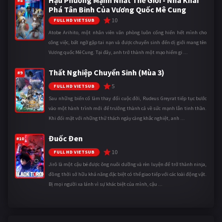
#8
Phá Tân Binh Của Vương Quốc Mê Cung
10
FULL HD VIETSUB
Atobe Arihito, một nhân viên văn phòng luôn cống hiến hết mình cho
công việc, bất ngờ gặp tai nạn và được chuyển sinh đến dị giới mang tên
Vương quốc Mê Cung. Tại đây, anh trở thành một mạo hiểm gi ...
Thất Nghiệp Chuyển Sinh (Mùa 3)
#9
5
FULL HD VIETSUB
Sau những biến cố làm thay đổi cuộc đời, Rudeus Greyrat tiếp tục bước
vào một hành trình mới để trưởng thành cả về sức mạnh lẫn tinh thần.
Khi đối mặt với những thử thách ngày càng khắc nghiệt, anh ...
Đuốc Đen
#10
10
FULL HD VIETSUB
Jirô là một cậu bé được ông nuôi dưỡng và rèn luyện để trở thành ninja,
đồng thời sở hữu khả năng đặc biệt có thể giao tiếp với các loài động vật.
Bị mọi người xa lánh vì sự khác biệt của mình, cậu ...