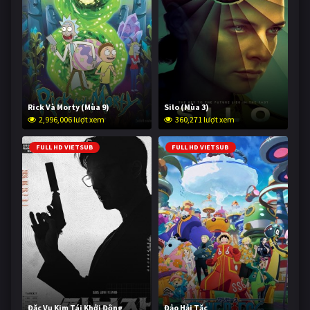
Rick Và Morty (Mùa 9)
Silo (Mùa 3)
2,996,006 lượt xem
360,271 lượt xem
FULL HD VIETSUB
FULL HD VIETSUB
Đặc Vụ Kim Tái Khởi Động
Đảo Hải Tặc