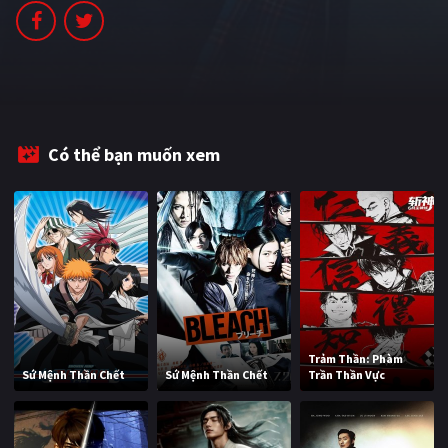
PHIM MỚI
PHIM BỘ
PHIM LẺ
PHIM CHIẾU RẠP
Có thể bạn muốn xem
TUYỂN TẬP PHIM
BLOG
Trảm Thần: Phàm
Sứ Mệnh Thần Chết
Sứ Mệnh Thần Chết
Trần Thần Vực