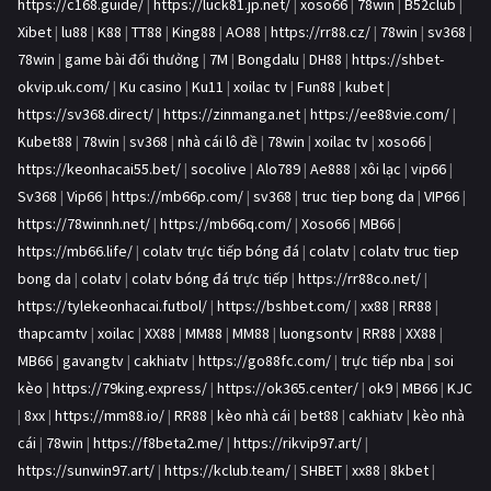
https://c168.guide/
|
https://luck81.jp.net/
|
xoso66
|
78win
|
B52club
|
Xibet
|
lu88
|
K88
|
TT88
|
King88
|
AO88
|
https://rr88.cz/
|
78win
|
sv368
|
78win
|
game bài đổi thưởng
|
7M
|
Bongdalu
|
DH88
|
https://shbet-
okvip.uk.com/
|
Ku casino
|
Ku11
|
xoilac tv
|
Fun88
|
kubet
|
https://sv368.direct/
|
https://zinmanga.net
|
https://ee88vie.com/
|
Kubet88
|
78win
|
sv368
|
nhà cái lô đề
|
78win
|
xoilac tv
|
xoso66
|
https://keonhacai55.bet/
|
socolive
|
Alo789
|
Ae888
|
xôi lạc
|
vip66
|
Sv368
|
Vip66
|
https://mb66p.com/
|
sv368
|
truc tiep bong da
|
VIP66
|
https://78winnh.net/
|
https://mb66q.com/
|
Xoso66
|
MB66
|
https://mb66.life/
|
colatv trực tiếp bóng đá
|
colatv
|
colatv truc tiep
bong da
|
colatv
|
colatv bóng đá trực tiếp
|
https://rr88co.net/
|
https://tylekeonhacai.futbol/
|
https://bshbet.com/
|
xx88
|
RR88
|
thapcamtv
|
xoilac
|
XX88
|
MM88
|
MM88
|
luongsontv
|
RR88
|
XX88
|
MB66
|
gavangtv
|
cakhiatv
|
https://go88fc.com/
|
trực tiếp nba
|
soi
kèo
|
https://79king.express/
|
https://ok365.center/
|
ok9
|
MB66
|
KJC
|
8xx
|
https://mm88.io/
|
RR88
|
kèo nhà cái
|
bet88
|
cakhiatv
|
kèo nhà
cái
|
78win
|
https://f8beta2.me/
|
https://rikvip97.art/
|
https://sunwin97.art/
|
https://kclub.team/
|
SHBET
|
xx88
|
8kbet
|