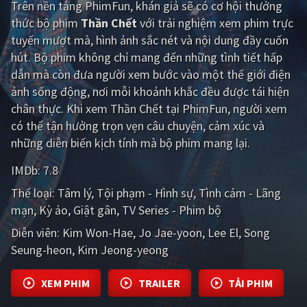
Trên nền tảng
PhimFun
, khán giả sẽ có cơ hội thưởng
thức bộ phim
Thần Chết
với trải nghiệm xem phim trực
Giật gân
Gia đình
tuyến mượt mà, hình ảnh sắc nét và nội dung đầy cuốn
Bí ẩn
Lịch sử
hút. Bộ phim không chỉ mang đến những tình tiết hấp
dẫn mà còn đưa người xem bước vào một thế giới điện
Viễn Tây
Tiểu sử
ảnh sống động, nơi mỗi khoảnh khắc đều được tái hiện
GameShow
DramaTV
chân thực. Khi xem Thần Chết tại PhimFun, người xem
có thể tận hưởng trọn vẹn câu chuyện, cảm xúc và
QUỐC GIA
những diễn biến kịch tính mà bộ phim mang lại.
IMDb:
7.8
Âu - Mỹ
Trung Quốc - Hồng Kông
Thể loại:
Tâm lý
Tội phạm - Hình sự
Tình cảm - Lãng
Hàn Quốc
Nhật Bản
mạn
Kỳ ảo
Giật gân
TV Series - Phim bộ
Ấn Độ
Việt Nam
Diễn viên:
Kim Won-Hae
Jo Jae-yoon
Lee El
Song
Seung-heon
Kim Jeong-yeong
Tổng hợp
XEM PHIM
TRAILER
TẢI PHIM
CẬP NHẬT