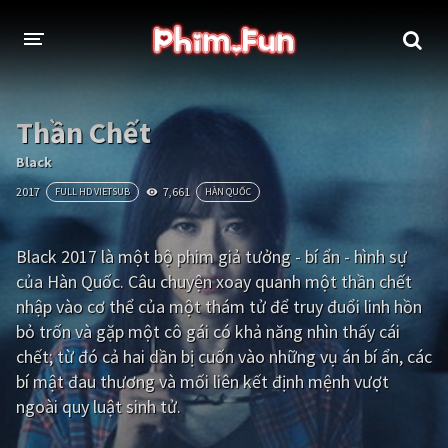
THỂ LOẠI
Thần Chết
Thần thoại - Cổ trang
Hành động
Black
2017
7,661
FULL HD VIETSUB
HÀN QUỐC
Tâm lý
Chiến tranh
Võ thuật - Kiếm hiệp
Nhạc kịch
Black 2017 là một bộ phim giả tưởng - bí ẩn - hình sự
của Hàn Quốc. Câu chuyện xoay quanh một thần chết
Kinh dị
Tội phạm - Hình sự
nhập vào cơ thể của một thám tử để truy đuổi linh hồn
Phiêu lưu
Hài hước
bỏ trốn và gặp một cô gái có khả năng nhìn thấy cái
chết; từ đó cả hai dần bị cuốn vào những vụ án bí ẩn, các
Viễn tưởng
Khoa học - Tài liệu
bí mật đau thương và mối liên kết định mệnh vượt
Hoạt hình
Thể thao
ngoài quy luật sinh tử.
Tình cảm - Lãng mạn
Kỳ ảo