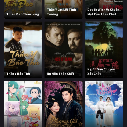
Thần Y Lạc Lối Tình
Death Wish V: Khuôn
Thiên Đao Thần Long
Trường
Mặt Của Thần Chết
Người Vận Chuyển
Thần Y Báo Thù
Nụ Hôn Thần Chết
Xác Chết