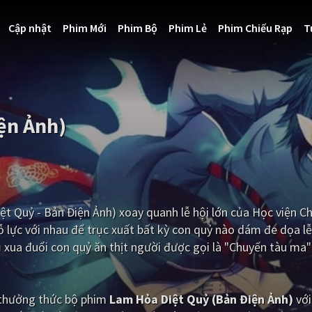
Cập nhật
Phim Mới
Phim Bộ
Phim Lẻ
Phim Chiếu Rạp
T
ện Ảnh)
ệt Quỷ - Bản Điện Ảnh) xoay quanh lễ hội lớn của Học viện C
nỗ lực với nhau để trục xuất bất kỳ con quỷ nào dám đe dọa lễ
xua đuổi con quỷ ăn thịt người được gọi là "Chuyến tàu ma"
i thưởng thức bộ phim
Lam Hỏa Diệt Quỷ (Bản Điện Ảnh)
với