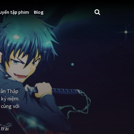
uyển tập phim
Blog
hân Thập
 kỷ niệm.
 cùng với
 trải