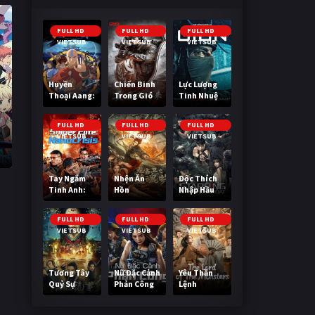
FULL HD
FULL HD
FULL HD
VIETSUB
VIETSUB
VIETSUB
Huyền
Chiến Binh
Lực Lượng
Thoại Aang:
Trong Gió
Tinh Nhuệ
Tiết Khí Sư
Cuối Cùng
FULL HD
FULL HD
FULL HD
VIETSUB
VIETSUB
VIETSUB
Tay Ngắm
Nhện Ăn
Độc Thích
Tinh Anh:
Hồn
Nhập Hầu
Nguy Cơ
Nano
FULL HD
FULL HD
FULL HD
VIETSUB
VIETSUB
VIETSUB
Tương Tây
Nữ Đặc Cảnh
Yêu Thần
Quỷ Sự
Phản Công
Lệnh