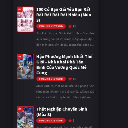
vọng đưa Kỷ nguyên Điện đến với đất nước
100 Cô Bạn Gái Yêu Bạn Rất
thông qua cuốn Danh mục Điện th ...
#7
Rất Rất Rất Rất Nhiều (Mùa
3)
10
FULL HD VIETSUB
Sau khi trải qua 100 lần thất tình suốt những
năm trung học cơ sở, Rentaro Aijo quyết định
đến một ngôi đền để cầu mong tìm được bạn
gái khi bước vào cấp ba. Lời cầu nguyện của
Hậu Phương Mạnh Nhất Thế
cậu được Thần Tình Y ...
#8
Giới - Nhà Khai Phá Tân
Binh Của Vương Quốc Mê
Cung
10
FULL HD VIETSUB
Atobe Arihito, một nhân viên văn phòng luôn
cống hiến hết mình cho công việc, bất ngờ gặp
tai nạn và được chuyển sinh đến dị giới mang
tên Vương quốc Mê Cung. Tại đây, anh trở
Thất Nghiệp Chuyển Sinh
thành một mạo hiểm gi ...
#9
(Mùa 3)
5
FULL HD VIETSUB
Sau những biến cố làm thay đổi cuộc đời,