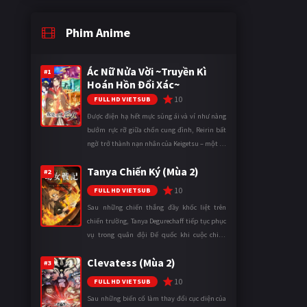
Phim Anime
Ác Nữ Nửa Vời ~Truyền Kì
#1
Hoán Hồn Đổi Xác~
10
FULL HD VIETSUB
Được điện hạ hết mực sủng ái và ví như nàng
bướm rực rỡ giữa chốn cung đình, Reirin bất
ngờ trở thành nạn nhân của Keigetsu – một kẻ
sống ký sinh trong triều đình đã sử dụng ma
Tanya Chiến Ký (Mùa 2)
thuật để hoán đổi th ...
#2
10
FULL HD VIETSUB
Sau những chiến thắng đầy khốc liệt trên
chiến trường, Tanya Degurechaff tiếp tục phục
vụ trong quân đội Đế quốc khi cuộc chiến
ngày càng leo thang và mở rộng trên nhiều
Clevatess (Mùa 2)
mặt trận. Dù sở hữu tài năn ...
#3
10
FULL HD VIETSUB
Sau những biến cố làm thay đổi cục diện của