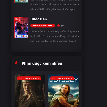
Rudeus Greyrat tiếp tục bước vào một hành
trình mới để trưởng thành cả về sức mạnh lẫn
tinh thần. Khi đối mặt với những thử thách
Đuốc Đen
ngày càng khắc nghiệt, anh ...
#10
10
FULL HD VIETSUB
Jirô là một cậu bé được ông nuôi dưỡng và rèn
luyện để trở thành ninja, đồng thời sở hữu
khả năng đặc biệt có thể giao tiếp với các loài
động vật. Bị mọi người xa lánh vì sự khác biệt
của mình, cậu ...
Phim được xem nhiều
FULL HD VIETSUB
FULL HD VIETSUB