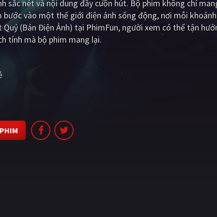
h sắc nét và nội dung đầy cuốn hút. Bộ phim không chỉ man
m bước vào một thế giới điện ảnh sống động, nơi mỗi khoảnh
t Quỷ (Bản Điện Ảnh) tại PhimFun, người xem có thể tận hưở
ch tính mà bộ phim mang lại.
ẻ
 PHIM