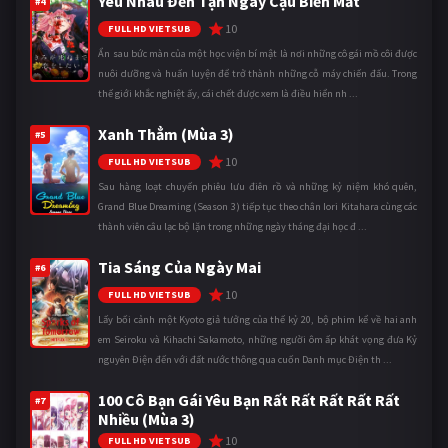
Yêu Nhau Đến Tận Ngày Cậu Biến Mất
#4
10
FULL HD VIETSUB
Ẩn sau bức màn của một học viện bí mật là nơi những cô gái mồ côi được
nuôi dưỡng và huấn luyện để trở thành những cỗ máy chiến đấu. Trong
thế giới khắc nghiệt ấy, cái chết được xem là điều hiển nh ...
Xanh Thẳm (Mùa 3)
#5
10
FULL HD VIETSUB
Sau hàng loạt chuyến phiêu lưu điên rồ và những kỷ niệm khó quên,
Grand Blue Dreaming (Season 3) tiếp tục theo chân Iori Kitahara cùng các
thành viên câu lạc bộ lặn trong những ngày tháng đại học đ ...
Tia Sáng Của Ngày Mai
#6
10
FULL HD VIETSUB
Lấy bối cảnh một Kyoto giả tưởng của thế kỷ 20, bộ phim kể về hai anh
em Seiroku và Kihachi Sakamoto, những người ôm ấp khát vọng đưa Kỷ
nguyên Điện đến với đất nước thông qua cuốn Danh mục Điện th ...
100 Cô Bạn Gái Yêu Bạn Rất Rất Rất Rất Rất
#7
Nhiều (Mùa 3)
10
FULL HD VIETSUB