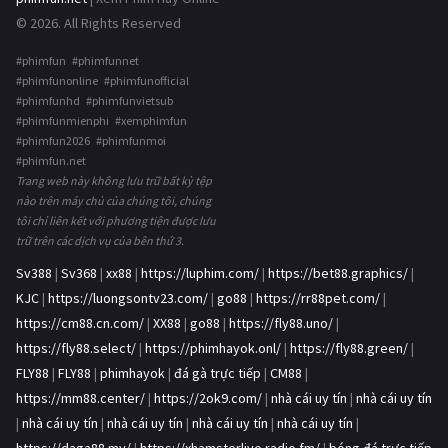
© 2026. All Rights Reserved
#phimfun #phimfunnet
#phimfunonline #phimfunofficial
#phimfunhd #phimfunvietsub
#phimfunmienphi #xemphimfun
#phimfun2026 #phimfunmoi
#phimfun.net
Trang web này không lưu trữ bất kỳ tệp
nào trên máy chủ của chúng tôi, chúng
tôi chỉ liên kết với phương tiện được lưu
trữ trên các dịch vụ của bên thứ 3.
Sv388
|
Sv368
|
xx88
|
https://luphim.com/
|
https://bet88.graphics/
|
KJC
|
https://luongsontv23.com/
|
go88
|
https://rr88pet.com/
|
https://cm88.cn.com/
|
XX88
|
go88
|
https://fly88.uno/
|
https://fly88.select/
|
https://phimhayok.onl/
|
https://fly88.green/
|
FLY88
|
FLY88
|
phimhayok
|
đá gà trực tiếp
|
CM88
|
https://mm88.center/
|
https://2ok9.com/
|
nhà cái uy tín
|
nhà cái uy tín
|
nhà cái uy tín
|
nhà cái uy tín
|
nhà cái uy tín
|
nhà cái uy tín
|