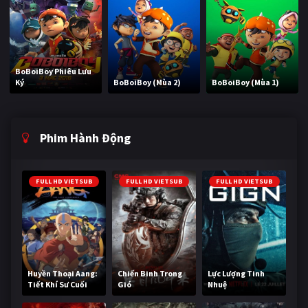
BoBoiBoy Phiêu Lưu
Ký
BoBoiBoy (Mùa 2)
BoBoiBoy (Mùa 1)
Phim Hành Động
FULL HD VIETSUB
FULL HD VIETSUB
FULL HD VIETSUB
Huyền Thoại Aang:
Chiến Binh Trong
Lực Lượng Tinh
Tiết Khí Sư Cuối
Gió
Nhuệ
Cùng