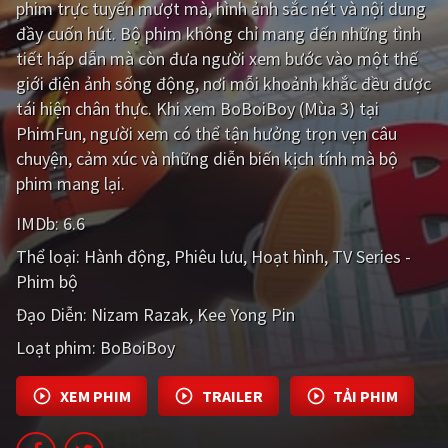
phim trực tuyến mượt mà, hình ảnh sắc nét và nội dung
đầy cuốn hút. Bộ phim không chỉ mang đến những tình
Giật gân
Gia đình
tiết hấp dẫn mà còn đưa người xem bước vào một thế
Bí ẩn
Lịch sử
giới điện ảnh sống động, nơi mỗi khoảnh khắc đều được
tái hiện chân thực. Khi xem BoBoiBoy (Mùa 3) tại
Viễn Tây
Tiểu sử
PhimFun, người xem có thể tận hưởng trọn vẹn câu
GameShow
DramaTV
chuyện, cảm xúc và những diễn biến kịch tính mà bộ
phim mang lại.
QUỐC GIA
IMDb:
6.6
Âu - Mỹ
Trung Quốc - Hồng Kông
Thể loại:
Hành động
Phiêu lưu
Hoạt hình
TV Series -
Phim bộ
Hàn Quốc
Nhật Bản
Đạo Diễn:
Nizam Razak
Kee Yong Pin
Ấn Độ
Việt Nam
Loạt phim:
BoBoiBoy
Tổng hợp
XEM PHIM
TRAILER
TẢI PHIM
CẬP NHẬT