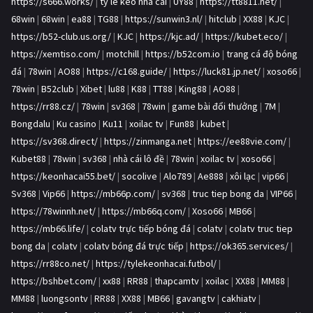
https://s666.works/
|
ty le keo nha cai
|
UY88
|
https://tt8811.net/
|
68win
|
68win
|
ea88
|
TG88
|
https://sunwin3.nl/
|
hitclub
|
XX88
|
KJC
|
https://b52-club.us.org/
|
KJC
|
https://kjc.ad/
|
https://kubet.eco/
|
https://xemtiso.com/
|
motchill
|
https://b52com.io
|
trang cá độ bóng
đá
|
78win
|
AO88
|
https://c168.guide/
|
https://luck81.jp.net/
|
xoso66
|
78win
|
B52club
|
Xibet
|
lu88
|
K88
|
TT88
|
King88
|
AO88
|
https://rr88.cz/
|
78win
|
sv368
|
78win
|
game bài đổi thưởng
|
7M
|
Bongdalu
|
Ku casino
|
Ku11
|
xoilac tv
|
Fun88
|
kubet
|
https://sv368.direct/
|
https://zinmanga.net
|
https://ee88vie.com/
|
Kubet88
|
78win
|
sv368
|
nhà cái lô đề
|
78win
|
xoilac tv
|
xoso66
|
https://keonhacai55.bet/
|
socolive
|
Alo789
|
Ae888
|
xôi lạc
|
vip66
|
Sv368
|
Vip66
|
https://mb66p.com/
|
sv368
|
truc tiep bong da
|
VIP66
|
https://78winnh.net/
|
https://mb66q.com/
|
Xoso66
|
MB66
|
https://mb66.life/
|
colatv trực tiếp bóng đá
|
colatv
|
colatv truc tiep
bong da
|
colatv
|
colatv bóng đá trực tiếp
|
https://ok365.services/
|
https://rr88co.net/
|
https://tylekeonhacai.futbol/
|
https://bshbet.com/
|
xx88
|
RR88
|
thapcamtv
|
xoilac
|
XX88
|
MM88
|
MM88
|
luongsontv
|
RR88
|
XX88
|
MB66
|
gavangtv
|
cakhiatv
|