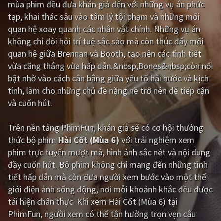
mùa phim đều đưa khán giả đến với những vụ án phức
tạp, khai thác sâu vào tâm lý tội phạm và những mối
Giật gân
Gia đình
quan hệ xoay quanh các nhân vật chính. Những vụ án
Bí ẩn
Lịch sử
không chỉ đòi hỏi trí tuệ sắc sảo mà còn thúc đẩy mối
quan hệ giữa Brennan và Booth, tạo nên các tình tiết
Viễn Tây
Tiểu sử
vừa căng thẳng vừa hấp dẫn.&nbsp;Bones&nbsp;còn nổi
GameShow
DramaTV
bật nhờ vào cách cân bằng giữa yếu tố hài hước và kịch
tính, làm cho những chủ đề nặng nề trở nên dễ tiếp cận
QUỐC GIA
và cuốn hút.
Âu - Mỹ
Trung Quốc - Hồng Kông
Trên nền tảng
PhimFun
, khán giả sẽ có cơ hội thưởng
thức bộ phim
Hài Cốt (Mùa 6)
với trải nghiệm xem
Hàn Quốc
Nhật Bản
phim trực tuyến mượt mà, hình ảnh sắc nét và nội dung
Ấn Độ
Việt Nam
đầy cuốn hút. Bộ phim không chỉ mang đến những tình
tiết hấp dẫn mà còn đưa người xem bước vào một thế
Tổng hợp
giới điện ảnh sống động, nơi mỗi khoảnh khắc đều được
tái hiện chân thực. Khi xem Hài Cốt (Mùa 6) tại
CẬP NHẬT
PhimFun, người xem có thể tận hưởng trọn vẹn câu