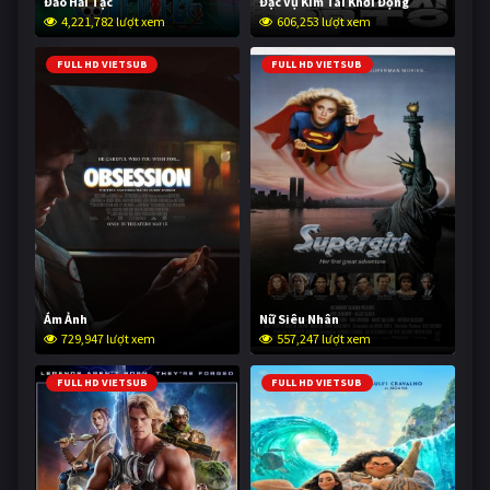
Đảo Hải Tặc
Đặc Vụ Kim Tái Khởi Động
4,221,782 lượt xem
606,253 lượt xem
FULL HD VIETSUB
FULL HD VIETSUB
Ám Ảnh
Nữ Siêu Nhân
729,947 lượt xem
557,247 lượt xem
FULL HD VIETSUB
FULL HD VIETSUB