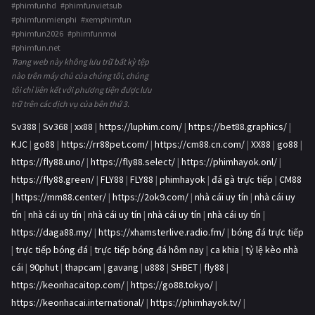
#phimfunhd #phimfunvietsub
#phimfunmienphi #xemphimfun
#phimfun2026 #phimfunmoi
#phimfun.net
Trang web này không lưu trữ bất kỳ tệp
nào trên máy chủ của chúng tôi, chúng
tôi chỉ liên kết với phương tiện được lưu
trữ trên các dịch vụ của bên thứ 3.
Sv388
|
Sv368
|
xx88
|
https://luphim.com/
|
https://bet88.graphics/
|
KJC
|
go88
|
https://rr88pet.com/
|
https://cm88.cn.com/
|
XX88
|
go88
|
https://fly88.uno/
|
https://fly88.select/
|
https://phimhayok.onl/
|
https://fly88.green/
|
FLY88
|
FLY88
|
phimhayok
|
đá gà trực tiếp
|
CM88
|
https://mm88.center/
|
https://2ok9.com/
|
nhà cái uy tín
|
nhà cái uy
tín
|
nhà cái uy tín
|
nhà cái uy tín
|
nhà cái uy tín
|
nhà cái uy tín
|
https://daga88.my/
|
https://xhamsterlive.radio.fm/
|
bóng đá trực tiếp
|
trực tiếp bóng đá
|
trực tiếp bóng đá hôm nay
|
ca khia
|
tỷ lệ kèo nhà
cái
|
90phut
|
thapcam
|
gavang
|
u888
|
SHBET
|
fly88
|
https://keonhacaitop.com/
|
https://go88.tokyo/
|
https://keonhacai.international/
|
https://phimhayok.tv/
|