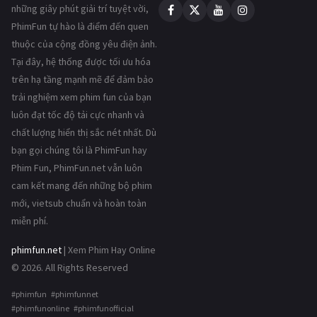
những giây phút giải trí tuyệt vời,
PhimFun tự hào là điểm đến quen
thuộc của cộng đồng yêu điện ảnh.
Tại đây, hệ thống được tối ưu hóa
trên hạ tầng mạnh mẽ để đảm bảo
trải nghiệm xem phim fun của bạn
luôn đạt tốc độ tải cực nhanh và
chất lượng hiển thị sắc nét nhất. Dù
bạn gọi chúng tôi là PhimFun hay
Phim Fun, PhimFun.net vẫn luôn
cam kết mang đến những bộ phim
mới, vietsub chuẩn và hoàn toàn
miễn phí.
phimfun.net
| Xem Phim Hay Online
© 2026. All Rights Reserved
#phimfun #phimfunnet
#phimfunonline #phimfunofficial