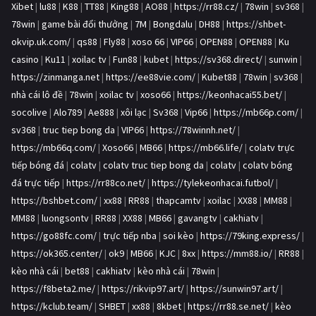
Xibet
|
lu88
|
K88
|
TT88
|
King88
|
AO88
|
https://rr88.cz/
|
78win
|
sv368
|
78win
|
game bài đổi thưởng
|
7M
|
Bongdalu
|
DH88
|
https://shbet-
okvip.uk.com/
|
qs88
|
Fly88
|
xoso 66
|
VIP66
|
OPEN88
|
OPEN88
|
Ku
casino
|
Ku11
|
xoilac tv
|
Fun88
|
kubet
|
https://sv368.direct/
|
sunwin
|
https://zinmanga.net
|
https://ee88vie.com/
|
Kubet88
|
78win
|
sv368
|
nhà cái lô đề
|
78win
|
xoilac tv
|
xoso66
|
https://keonhacai55.bet/
|
socolive
|
Alo789
|
Ae888
|
xôi lạc
|
Sv368
|
Vip66
|
https://mb66p.com/
|
sv368
|
truc tiep bong da
|
VIP66
|
https://78winnh.net/
|
https://mb66q.com/
|
Xoso66
|
MB66
|
https://mb66.life/
|
colatv trực
tiếp bóng đá
|
colatv
|
colatv truc tiep bong da
|
colatv
|
colatv bóng
đá trực tiếp
|
https://rr88co.net/
|
https://tylekeonhacai.futbol/
|
https://bshbet.com/
|
xx88
|
RR88
|
thapcamtv
|
xoilac
|
XX88
|
MM88
|
MM88
|
luongsontv
|
RR88
|
XX88
|
MB66
|
gavangtv
|
cakhiatv
|
https://go88fc.com/
|
trực tiếp nba
|
soi kèo
|
https://79king.express/
|
https://ok365.center/
|
ok9
|
MB66
|
KJC
|
8xx
|
https://mm88.io/
|
RR88
|
kèo nhà cái
|
bet88
|
cakhiatv
|
kèo nhà cái
|
78win
|
https://f8beta2.me/
|
https://rikvip97.art/
|
https://sunwin97.art/
|
https://kclub.team/
|
SHBET
|
xx88
|
8kbet
|
https://rr88.se.net/
|
kèo