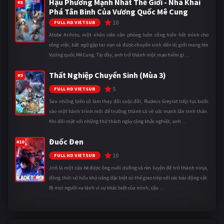
Hậu Phương Mạnh Nhất Thế Giới - Nhà Khai
#8
Phá Tân Binh Của Vương Quốc Mê Cung
10
FULL HD VIETSUB
Atobe Arihito, một nhân viên văn phòng luôn cống hiến hết mình cho
công việc, bất ngờ gặp tai nạn và được chuyển sinh đến dị giới mang tên
Vương quốc Mê Cung. Tại đây, anh trở thành một mạo hiểm gi ...
Thất Nghiệp Chuyển Sinh (Mùa 3)
#9
5
FULL HD VIETSUB
Sau những biến cố làm thay đổi cuộc đời, Rudeus Greyrat tiếp tục bước
vào một hành trình mới để trưởng thành cả về sức mạnh lẫn tinh thần.
Khi đối mặt với những thử thách ngày càng khắc nghiệt, anh ...
Đuốc Đen
#10
10
FULL HD VIETSUB
Jirô là một cậu bé được ông nuôi dưỡng và rèn luyện để trở thành ninja,
đồng thời sở hữu khả năng đặc biệt có thể giao tiếp với các loài động vật.
Bị mọi người xa lánh vì sự khác biệt của mình, cậu ...