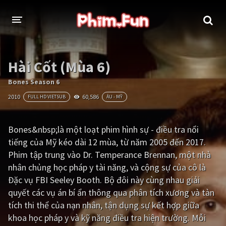
THỂ LOẠI
Hài Cốt (Mùa 6)
Thần thoại - Cổ trang
Hành động
Bones Season 6
2010
60,586
FULL HD VIETSUB
ÂU - MỸ
Tâm lý
Chiến tranh
Võ thuật - Kiếm hiệp
Nhạc kịch
Bones&nbsp;là một loạt phim hình sự - điều tra nổi
tiếng của Mỹ kéo dài 12 mùa, từ năm 2005 đến 2017.
Kinh dị
Tội phạm - Hình sự
Phim tập trung vào Dr. Temperance Brennan, một nhà
Phiêu lưu
Hài hước
nhân chủng học pháp y tài năng, và cộng sự của cô là
Đặc vụ FBI Seeley Booth. Bộ đôi này cùng nhau giải
Viễn tưởng
Khoa học - Tài liệu
quyết các vụ án bí ẩn thông qua phân tích xương và tàn
Hoạt hình
Thể thao
tích thi thể của nạn nhân, tận dụng sự kết hợp giữa
khoa học pháp y và kỹ năng điều tra hiện trường. Mỗi
Tình cảm - Lãng mạn
Kỳ ảo