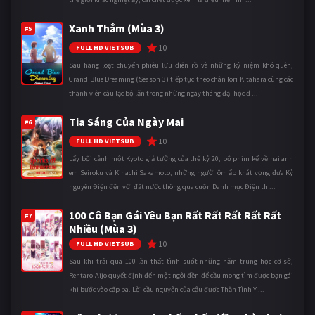
Xanh Thẳm (Mùa 3)
#5
10
FULL HD VIETSUB
Sau hàng loạt chuyến phiêu lưu điên rồ và những kỷ niệm khó quên,
Grand Blue Dreaming (Season 3) tiếp tục theo chân Iori Kitahara cùng các
thành viên câu lạc bộ lặn trong những ngày tháng đại học đ ...
Tia Sáng Của Ngày Mai
#6
10
FULL HD VIETSUB
Lấy bối cảnh một Kyoto giả tưởng của thế kỷ 20, bộ phim kể về hai anh
em Seiroku và Kihachi Sakamoto, những người ôm ấp khát vọng đưa Kỷ
nguyên Điện đến với đất nước thông qua cuốn Danh mục Điện th ...
100 Cô Bạn Gái Yêu Bạn Rất Rất Rất Rất Rất
#7
Nhiều (Mùa 3)
10
FULL HD VIETSUB
Sau khi trải qua 100 lần thất tình suốt những năm trung học cơ sở,
Rentaro Aijo quyết định đến một ngôi đền để cầu mong tìm được bạn gái
khi bước vào cấp ba. Lời cầu nguyện của cậu được Thần Tình Y ...