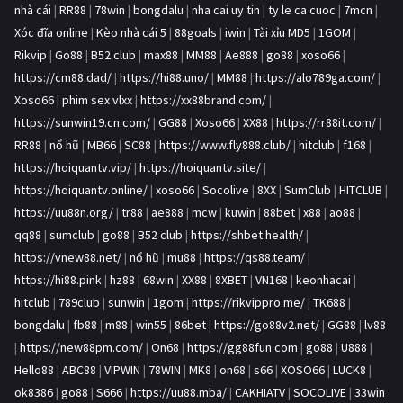
nhà cái
|
RR88
|
78win
|
bongdalu
|
nha cai uy tin
|
ty le ca cuoc
|
7mcn
|
Xóc đĩa online
|
Kèo nhà cái 5
|
88goals
|
iwin
|
Tài xỉu MD5
|
1GOM
|
Rikvip
|
Go88
|
B52 club
|
max88
|
MM88
|
Ae888
|
go88
|
xoso66
|
https://cm88.dad/
|
https://hi88.uno/
|
MM88
|
https://alo789ga.com/
|
Xoso66
|
phim sex vlxx
|
https://xx88brand.com/
|
https://sunwin19.cn.com/
|
GG88
|
Xoso66
|
XX88
|
https://rr88it.com/
|
RR88
|
nổ hũ
|
MB66
|
SC88
|
https://www.fly888.club/
|
hitclub
|
f168
|
https://hoiquantv.vip/
|
https://hoiquantv.site/
|
https://hoiquantv.online/
|
xoso66
|
Socolive
|
8XX
|
SumClub
|
HITCLUB
|
https://uu88n.org/
|
tr88
|
ae888
|
mcw
|
kuwin
|
88bet
|
x88
|
ao88
|
qq88
|
sumclub
|
go88
|
B52 club
|
https://shbet.health/
|
https://vnew88.net/
|
nổ hũ
|
mu88
|
https://qs88.team/
|
https://hi88.pink
|
hz88
|
68win
|
XX88
|
8XBET
|
VN168
|
keonhacai
|
hitclub
|
789club
|
sunwin
|
1gom
|
https://rikvippro.me/
|
TK688
|
bongdalu
|
fb88
|
m88
|
win55
|
86bet
|
https://go88v2.net/
|
GG88
|
lv88
|
https://new88pm.com/
|
On68
|
https://gg88fun.com
|
go88
|
U888
|
Hello88
|
ABC88
|
VIPWIN
|
78WIN
|
MK8
|
on68
|
s66
|
XOSO66
|
LUCK8
|
ok8386
|
go88
|
S666
|
https://uu88.mba/
|
CAKHIATV
|
SOCOLIVE
|
33win