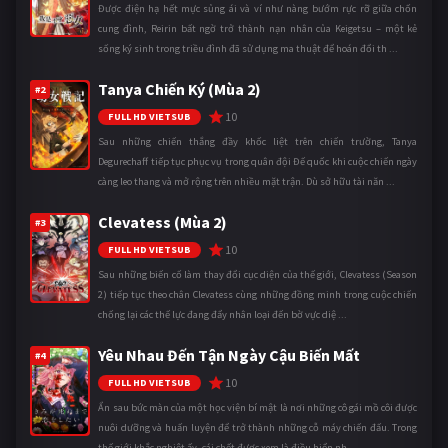
Được điện hạ hết mực sủng ái và ví như nàng bướm rực rỡ giữa chốn
cung đình, Reirin bất ngờ trở thành nạn nhân của Keigetsu – một kẻ
sống ký sinh trong triều đình đã sử dụng ma thuật để hoán đổi th ...
Tanya Chiến Ký (Mùa 2)
#2
10
FULL HD VIETSUB
Sau những chiến thắng đầy khốc liệt trên chiến trường, Tanya
Degurechaff tiếp tục phục vụ trong quân đội Đế quốc khi cuộc chiến ngày
càng leo thang và mở rộng trên nhiều mặt trận. Dù sở hữu tài năn ...
Clevatess (Mùa 2)
#3
10
FULL HD VIETSUB
Sau những biến cố làm thay đổi cục diện của thế giới, Clevatess (Season
2) tiếp tục theo chân Clevatess cùng những đồng minh trong cuộc chiến
chống lại các thế lực đang đẩy nhân loại đến bờ vực diệ ...
Yêu Nhau Đến Tận Ngày Cậu Biến Mất
#4
10
FULL HD VIETSUB
Ẩn sau bức màn của một học viện bí mật là nơi những cô gái mồ côi được
nuôi dưỡng và huấn luyện để trở thành những cỗ máy chiến đấu. Trong
thế giới khắc nghiệt ấy, cái chết được xem là điều hiển nh ...