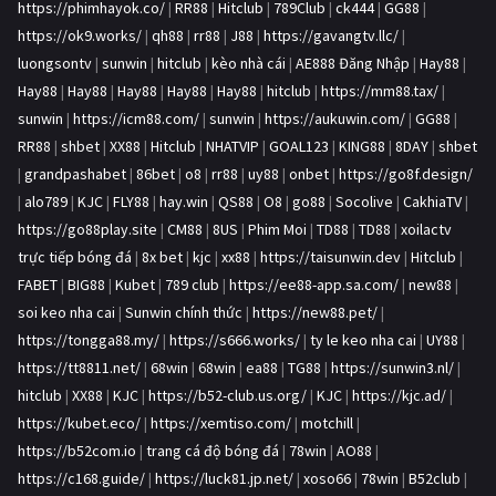
https://phimhayok.co/
|
RR88
|
Hitclub
|
789Club
|
ck444
|
GG88
|
https://ok9.works/
|
qh88
|
rr88
|
J88
|
https://gavangtv.llc/
|
luongsontv
|
sunwin
|
hitclub
|
kèo nhà cái
|
AE888 Đăng Nhập
|
Hay88
|
Hay88
|
Hay88
|
Hay88
|
Hay88
|
Hay88
|
hitclub
|
https://mm88.tax/
|
sunwin
|
https://icm88.com/
|
sunwin
|
https://aukuwin.com/
|
GG88
|
RR88
|
shbet
|
XX88
|
Hitclub
|
NHATVIP
|
GOAL123
|
KING88
|
8DAY
|
shbet
|
grandpashabet
|
86bet
|
o8
|
rr88
|
uy88
|
onbet
|
https://go8f.design/
|
alo789
|
KJC
|
FLY88
|
hay.win
|
QS88
|
O8
|
go88
|
Socolive
|
CakhiaTV
|
https://go88play.site
|
CM88
|
8US
|
Phim Moi
|
TD88
|
TD88
|
xoilactv
trực tiếp bóng đá
|
8x bet
|
kjc
|
xx88
|
https://taisunwin.dev
|
Hitclub
|
FABET
|
BIG88
|
Kubet
|
789 club
|
https://ee88-app.sa.com/
|
new88
|
soi keo nha cai
|
Sunwin chính thức
|
https://new88.pet/
|
https://tongga88.my/
|
https://s666.works/
|
ty le keo nha cai
|
UY88
|
https://tt8811.net/
|
68win
|
68win
|
ea88
|
TG88
|
https://sunwin3.nl/
|
hitclub
|
XX88
|
KJC
|
https://b52-club.us.org/
|
KJC
|
https://kjc.ad/
|
https://kubet.eco/
|
https://xemtiso.com/
|
motchill
|
https://b52com.io
|
trang cá độ bóng đá
|
78win
|
AO88
|
https://c168.guide/
|
https://luck81.jp.net/
|
xoso66
|
78win
|
B52club
|