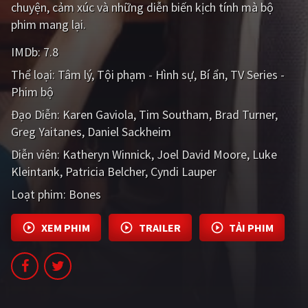
chuyện, cảm xúc và những diễn biến kịch tính mà bộ
PHIM MỚI
phim mang lại.
PHIM BỘ
IMDb:
7.8
PHIM LẺ
Thể loại:
Tâm lý
Tội phạm - Hình sự
Bí ẩn
TV Series -
Phim bộ
PHIM CHIẾU RẠP
Đạo Diễn:
Karen Gaviola
Tim Southam
Brad Turner
TUYỂN TẬP PHIM
Greg Yaitanes
Daniel Sackheim
BLOG
Diễn viên:
Katheryn Winnick
Joel David Moore
Luke
Kleintank
Patricia Belcher
Cyndi Lauper
Loạt phim:
Bones
XEM PHIM
TRAILER
TẢI PHIM