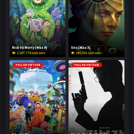
Rick Và Morty (Mùa 9)
Silo (Mùa 3)
3,007,776 lượt xem
385,691 lượt xem
FULL HD VIETSUB
FULL HD VIETSUB