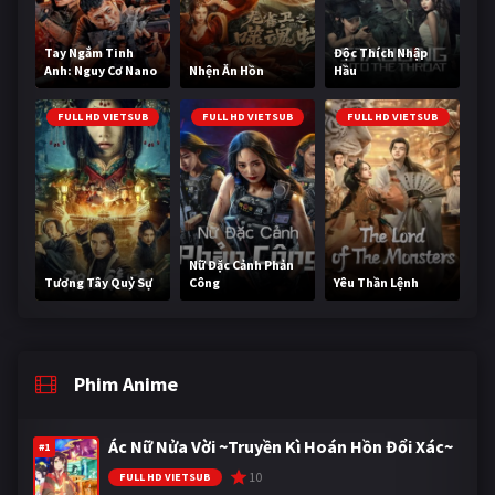
Tay Ngắm Tinh
Độc Thích Nhập
Anh: Nguy Cơ Nano
Nhện Ăn Hồn
Hầu
FULL HD VIETSUB
FULL HD VIETSUB
FULL HD VIETSUB
Nữ Đặc Cảnh Phản
Tương Tây Quỷ Sự
Công
Yêu Thần Lệnh
Phim Anime
Ác Nữ Nửa Vời ~Truyền Kì Hoán Hồn Đổi Xác~
#1
10
FULL HD VIETSUB