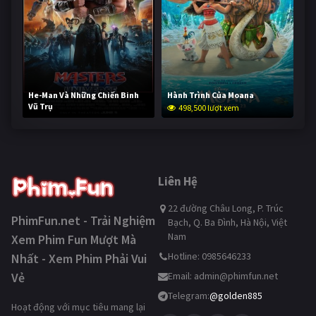
He-Man Và Những Chiến Binh
Hành Trình Của Moana
Vũ Trụ
498,500 lượt xem
247,975 lượt xem
Liên Hệ
22 đường Châu Long, P. Trúc
PhimFun.net - Trải Nghiệm
Bạch, Q. Ba Đình, Hà Nội, Việt
Nam
Xem Phim Fun Mượt Mà
Hotline: 0985646233
Nhất - Xem Phim Phải Vui
Vẻ
Email:
admin@phimfun.net
Telegram:
@golden885
Hoạt động với mục tiêu mang lại