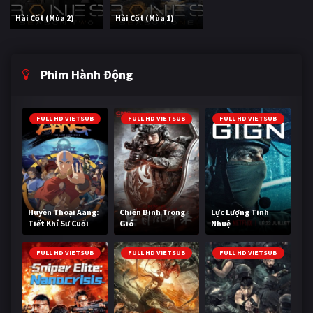
Hài Cốt (Mùa 2)
Hài Cốt (Mùa 1)
Phim Hành Động
FULL HD VIETSUB
FULL HD VIETSUB
FULL HD VIETSUB
Huyền Thoại Aang:
Chiến Binh Trong
Lực Lượng Tinh
Tiết Khí Sư Cuối
Gió
Nhuệ
Cùng
FULL HD VIETSUB
FULL HD VIETSUB
FULL HD VIETSUB