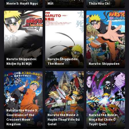
Movie 5: Huyết Ngục
Mất
Thừa Hỏa Chí
Naruto Shippuden:
Naruto Shippuden:
Nhiệm Vụ Bí Mật
The Movie
Naruto: Shippuden
Naruto the Movie 3:
Guardians of the
Naruto the Movie 2:
Naruto the Movie:
Crescent Moon
Huyền Thoại Viên Đá
Ninja Đại Chiến Ở
Kingdom
Gelel
Tuyết Quốc