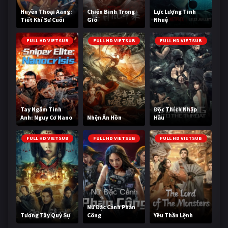
Huyền Thoại Aang:
Chiến Binh Trong
Lực Lượng Tinh
Tiết Khí Sư Cuối
Gió
Nhuệ
Cùng
FULL HD VIETSUB
FULL HD VIETSUB
FULL HD VIETSUB
Tay Ngắm Tinh
Độc Thích Nhập
Anh: Nguy Cơ Nano
Nhện Ăn Hồn
Hầu
FULL HD VIETSUB
FULL HD VIETSUB
FULL HD VIETSUB
Nữ Đặc Cảnh Phản
Tương Tây Quỷ Sự
Công
Yêu Thần Lệnh