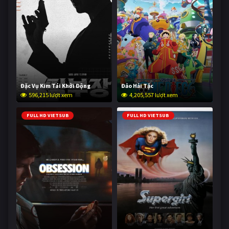
Đặc Vụ Kim Tái Khởi Động
Đảo Hải Tặc
596,215 lượt xem
4,205,557 lượt xem
FULL HD VIETSUB
FULL HD VIETSUB