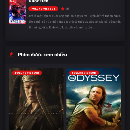
Đuốc Đen
#10
10
FULL HD VIETSUB
Jirô là một cậu bé được ông nuôi dưỡng và rèn luyện để trở thành ninja,
đồng thời sở hữu khả năng đặc biệt có thể giao tiếp với các loài động vật.
Bị mọi người xa lánh vì sự khác biệt của mình, cậu ...
Phim được xem nhiều
FULL HD VIETSUB
FULL HD VIETSUB