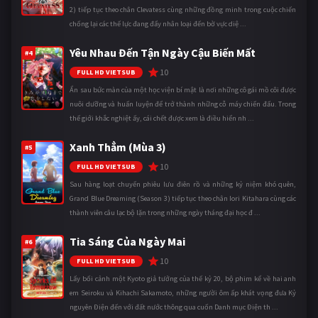
2) tiếp tục theo chân Clevatess cùng những đồng minh trong cuộc chiến
chống lại các thế lực đang đẩy nhân loại đến bờ vực diệ ...
Yêu Nhau Đến Tận Ngày Cậu Biến Mất
#4
10
FULL HD VIETSUB
Ẩn sau bức màn của một học viện bí mật là nơi những cô gái mồ côi được
nuôi dưỡng và huấn luyện để trở thành những cỗ máy chiến đấu. Trong
thế giới khắc nghiệt ấy, cái chết được xem là điều hiển nh ...
Xanh Thẳm (Mùa 3)
#5
10
FULL HD VIETSUB
Sau hàng loạt chuyến phiêu lưu điên rồ và những kỷ niệm khó quên,
Grand Blue Dreaming (Season 3) tiếp tục theo chân Iori Kitahara cùng các
thành viên câu lạc bộ lặn trong những ngày tháng đại học đ ...
Tia Sáng Của Ngày Mai
#6
10
FULL HD VIETSUB
Lấy bối cảnh một Kyoto giả tưởng của thế kỷ 20, bộ phim kể về hai anh
em Seiroku và Kihachi Sakamoto, những người ôm ấp khát vọng đưa Kỷ
nguyên Điện đến với đất nước thông qua cuốn Danh mục Điện th ...