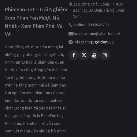
22 đường Châu Long, P. Trúc
PhimFun.net - Trải Nghiệm
Bạch, Q. Ba Đình, Hà Nội, Việt
Nam
Xem Phim Fun Mượt Mà
Hotline: 0985646233
Nhất - Xem Phim Phải Vui
Vẻ
Email:
admin@phimfun.net
Telegram:
@golden885
Hoạt động với mục tiêu mang lại
những giây phút giải trí tuyệt vời,
PhimFun tự hào là điểm đến quen
thuộc của cộng đồng yêu điện ảnh.
Tại đây, hệ thống được tối ưu hóa
trên hạ tầng mạnh mẽ để đảm bảo
trải nghiệm xem phim fun của bạn
luôn đạt tốc độ tải cực nhanh và
chất lượng hiển thị sắc nét nhất. Dù
bạn gọi chúng tôi là PhimFun hay
Phim Fun, PhimFun.net vẫn luôn
cam kết mang đến những bộ phim