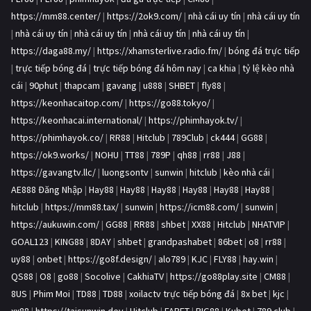
https://mm88.center/
|
https://2ok9.com/
|
nhà cái uy tín
|
nhà cái uy tín
|
nhà cái uy tín
|
nhà cái uy tín
|
nhà cái uy tín
|
nhà cái uy tín
|
https://daga88.my/
|
https://xhamsterlive.radio.fm/
|
bóng đá trực tiếp
|
trực tiếp bóng đá
|
trực tiếp bóng đá hôm nay
|
ca khia
|
tỷ lệ kèo nhà
cái
|
90phut
|
thapcam
|
gavang
|
u888
|
SHBET
|
fly88
|
https://keonhacaitop.com/
|
https://go88.tokyo/
|
https://keonhacai.international/
|
https://phimhayok.tv/
|
https://phimhayok.co/
|
RR88
|
Hitclub
|
789Club
|
ck444
|
GG88
|
https://ok9.works/
|
NOHU
|
TT88
|
789P
|
qh88
|
rr88
|
J88
|
https://gavangtv.llc/
|
luongsontv
|
sunwin
|
hitclub
|
kèo nhà cái
|
AE888 Đăng Nhập
|
Hay88
|
Hay88
|
Hay88
|
Hay88
|
Hay88
|
Hay88
|
hitclub
|
https://mm88.tax/
|
sunwin
|
https://icm88.com/
|
sunwin
|
https://aukuwin.com/
|
GG88
|
RR88
|
shbet
|
XX88
|
Hitclub
|
NHATVIP
|
GOAL123
|
KING88
|
8DAY
|
shbet
|
grandpashabet
|
86bet
|
o8
|
rr88
|
uy88
|
onbet
|
https://go8f.design/
|
alo789
|
KJC
|
FLY88
|
hay.win
|
QS88
|
O8
|
go88
|
Socolive
|
CakhiaTV
|
https://go88play.site
|
CM88
|
8US
|
Phim Moi
|
TD88
|
TD88
|
xoilactv trực tiếp bóng đá
|
8x bet
|
kjc
|