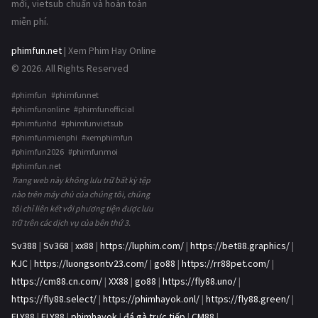
mới, vietsub chuẩn và hoàn toàn
miễn phí.
phimfun.net
| Xem Phim Hay Online
© 2026. All Rights Reserved
#phimfun #phimfunnet
#phimfunonline #phimfunofficial
#phimfunhd #phimfunvietsub
#phimfunmienphi #xemphimfun
#phimfun2026 #phimfunmoi
#phimfun.net
Trang web này không lưu trữ bất kỳ tệp
nào trên máy chủ của chúng tôi, chúng
tôi chỉ liên kết với phương tiện được lưu
trữ trên các dịch vụ của bên thứ 3.
Sv388
|
Sv368
|
xx88
|
https://luphim.com/
|
https://bet88.graphics/
|
KJC
|
https://luongsontv23.com/
|
go88
|
https://rr88pet.com/
|
https://cm88.cn.com/
|
XX88
|
go88
|
https://fly88.uno/
|
https://fly88.select/
|
https://phimhayok.onl/
|
https://fly88.green/
|
FLY88
|
FLY88
|
phimhayok
|
đá gà trực tiếp
|
CM88
|