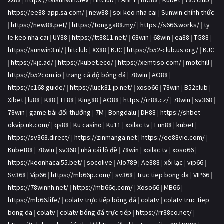
xx88
|
https://taisunwin.dev
|
Hitclub
|
FABET
|
BIG88
|
Kubet
|
789 club
|
https://ee88-app.sa.com/
|
new88
|
soi keo nha cai
|
Sunwin chính thức
|
https://new88.pet/
|
https://tongga88.my/
|
https://s666.works/
|
ty
le keo nha cai
|
UY88
|
https://tt8811.net/
|
68win
|
68win
|
ea88
|
TG88
|
https://sunwin3.nl/
|
hitclub
|
XX88
|
KJC
|
https://b52-club.us.org/
|
KJC
|
https://kjc.ad/
|
https://kubet.eco/
|
https://xemtiso.com/
|
motchill
|
https://b52com.io
|
trang cá độ bóng đá
|
78win
|
AO88
|
https://c168.guide/
|
https://luck81.jp.net/
|
xoso66
|
78win
|
B52club
|
Xibet
|
lu88
|
K88
|
TT88
|
King88
|
AO88
|
https://rr88.cz/
|
78win
|
sv368
|
78win
|
game bài đổi thưởng
|
7M
|
Bongdalu
|
DH88
|
https://shbet-
okvip.uk.com/
|
qs88
|
Ku casino
|
Ku11
|
xoilac tv
|
Fun88
|
kubet
|
https://sv368.direct/
|
https://zinmanga.net
|
https://ee88vie.com/
|
Kubet88
|
78win
|
sv368
|
nhà cái lô đề
|
78win
|
xoilac tv
|
xoso66
|
https://keonhacai55.bet/
|
socolive
|
Alo789
|
Ae888
|
xôi lạc
|
vip66
|
Sv368
|
Vip66
|
https://mb66p.com/
|
sv368
|
truc tiep bong da
|
VIP66
|
https://78winnh.net/
|
https://mb66q.com/
|
Xoso66
|
MB66
|
https://mb66.life/
|
colatv trực tiếp bóng đá
|
colatv
|
colatv truc tiep
bong da
|
colatv
|
colatv bóng đá trực tiếp
|
https://rr88co.net/
|