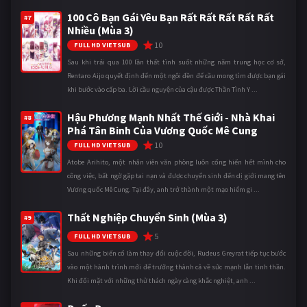
100 Cô Bạn Gái Yêu Bạn Rất Rất Rất Rất Rất
#7
Nhiều (Mùa 3)
10
FULL HD VIETSUB
Sau khi trải qua 100 lần thất tình suốt những năm trung học cơ sở,
Rentaro Aijo quyết định đến một ngôi đền để cầu mong tìm được bạn gái
khi bước vào cấp ba. Lời cầu nguyện của cậu được Thần Tình Y ...
Hậu Phương Mạnh Nhất Thế Giới - Nhà Khai
#8
Phá Tân Binh Của Vương Quốc Mê Cung
10
FULL HD VIETSUB
Atobe Arihito, một nhân viên văn phòng luôn cống hiến hết mình cho
công việc, bất ngờ gặp tai nạn và được chuyển sinh đến dị giới mang tên
Vương quốc Mê Cung. Tại đây, anh trở thành một mạo hiểm gi ...
Thất Nghiệp Chuyển Sinh (Mùa 3)
#9
5
FULL HD VIETSUB
Sau những biến cố làm thay đổi cuộc đời, Rudeus Greyrat tiếp tục bước
vào một hành trình mới để trưởng thành cả về sức mạnh lẫn tinh thần.
Khi đối mặt với những thử thách ngày càng khắc nghiệt, anh ...