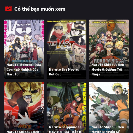
Có thể bạn muốn xem
Naruto: Boruto - Đứa
Naruto Shippuuden
Con Ngỗ Nghịch Của
Naruto the Movie:
Movie 6: Đường Tới
Naruto
Kết Cục
Ninja
Naruto Shippuuden
Naruto Shippuuden
Naruto Shippuuden
Movie 4: Tòa Tháp Bị
Movie 3: Người Kế