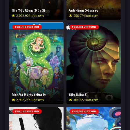
Gia Tộc Rồng (Mùa 3)
Anh Hùng Odyssey
2,022,904 lượt xem
956,974 lượt xem
FULL HD VIETSUB
FULL HD VIETSUB
Rick Và Morty (Mùa 9)
Silo (Mùa 3)
2,997,237 lượt xem
364,422 lượt xem
FULL HD VIETSUB
FULL HD VIETSUB