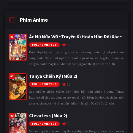
Phim Anime
Ác Nữ Nửa Vời ~Truyền Kì Hoán Hồn Đổi Xác~
#1
10
FULL HD VIETSUB
Được điện hạ hết mực sủng ái và ví như nàng bướm rực rỡ giữa chốn
cung đình, Reirin bất ngờ trở thành nạn nhân của Keigetsu – một kẻ
sống ký sinh trong triều đình đã sử dụng ma thuật để hoán đổi th ...
Tanya Chiến Ký (Mùa 2)
#2
10
FULL HD VIETSUB
Sau những chiến thắng đầy khốc liệt trên chiến trường, Tanya
Degurechaff tiếp tục phục vụ trong quân đội Đế quốc khi cuộc chiến ngày
càng leo thang và mở rộng trên nhiều mặt trận. Dù sở hữu tài năn ...
Clevatess (Mùa 2)
#3
10
FULL HD VIETSUB
Sau những biến cố làm thay đổi cục diện của thế giới, Clevatess (Season