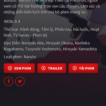
Boruto: Naruto Thế Hệ Tiếp Theo tại PhimFun, người
PHIM MỚI
xem có thể tận hưởng trọn vẹn câu chuyện, cảm xúc và
những diễn biến kịch tính mà bộ phim mang lại.
PHIM BỘ
IMDb:
6.4
PHIM LẺ
Thể loại:
Hành động
Tâm lý
Phiêu lưu
Hài hước
Hoạt
PHIM CHIẾU RẠP
hình
TV Series - Phim bộ
Đạo Diễn:
TUYỂN TẬP PHIM
Noriyuki Abe
Hiroyuki Okuno
Norihiko
Nagahama
Tsuyoshi Yoshimoto
Hiroyuki Yamashita
BLOG
Loạt phim:
Naruto
XEM PHIM
TRAILER
TẢI PHIM