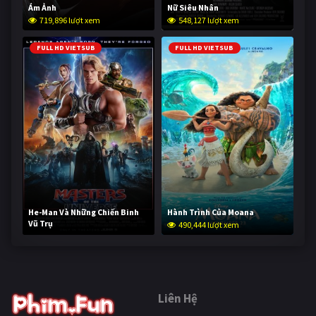
Ám Ảnh
Nữ Siêu Nhân
719,896 lượt xem
548,127 lượt xem
FULL HD VIETSUB
FULL HD VIETSUB
He-Man Và Những Chiến Binh
Hành Trình Của Moana
Vũ Trụ
490,444 lượt xem
239,119 lượt xem
Liên Hệ