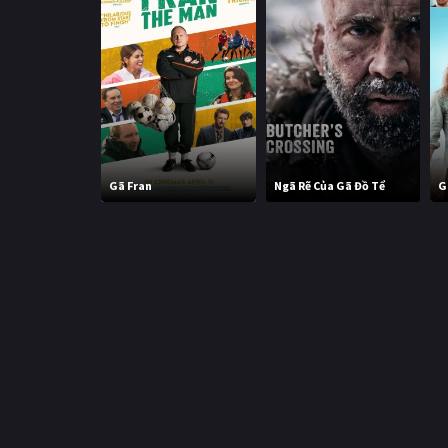
Gã Fran
Ngã Rẽ Của Gã Đồ Tể
G