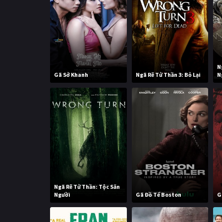
N
Gã Sở Khanh
Ngã Rẽ Tử Thần 3: Bỏ Lại
N
Ngã Rẽ Tử Thần: Tộc Săn
Người
Gã Đồ Tể Boston
G