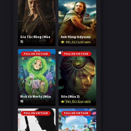
Gia Tộc Rồng (Mùa
Anh Hùng Odyssey
3)
941,012 lượt xem
2,009,684 lượt xem
FULL HD VIETSUB
FULL HD VIETSUB
Rick Và Morty (Mùa
Silo (Mùa 3)
9)
345,532 lượt xem
2,990,610 lượt xem
FULL HD VIETSUB
FULL HD VIETSUB