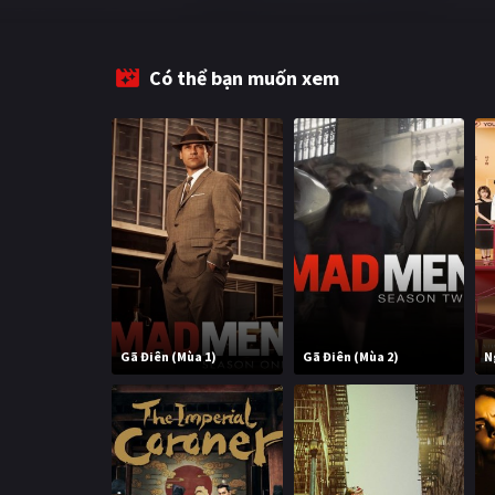
Có thể bạn muốn xem
Gã Điên (Mùa 1)
Gã Điên (Mùa 2)
N