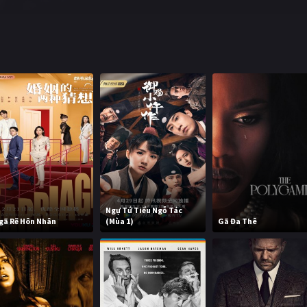
Ngự Tứ Tiểu Ngỗ Tác
gã Rẽ Hôn Nhân
(Mùa 1)
Gã Đa Thê