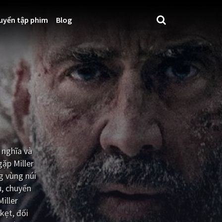
uyển tập phim
Blog
 nghĩa và
gặp Miller
g vùng núi
u, chuyến
iller
kẹt, đối