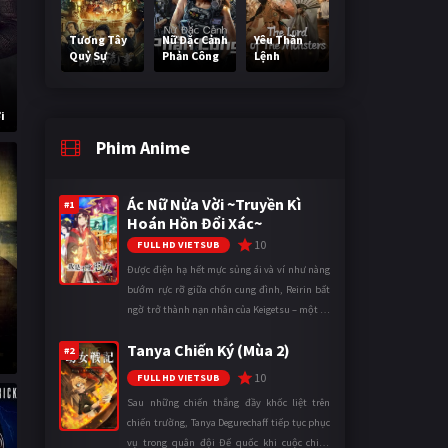
Tương Tây
Nữ Đặc Cảnh
Yêu Thần
Quỷ Sự
Phản Công
Lệnh
i
Phim Anime
Ác Nữ Nửa Vời ~Truyền Kì
#1
Hoán Hồn Đổi Xác~
10
FULL HD VIETSUB
Được điện hạ hết mực sủng ái và ví như nàng
bướm rực rỡ giữa chốn cung đình, Reirin bất
ngờ trở thành nạn nhân của Keigetsu – một kẻ
sống ký sinh trong triều đình đã sử dụng ma
Tanya Chiến Ký (Mùa 2)
thuật để hoán đổi th ...
#2
10
FULL HD VIETSUB
Sau những chiến thắng đầy khốc liệt trên
chiến trường, Tanya Degurechaff tiếp tục phục
vụ trong quân đội Đế quốc khi cuộc chiến