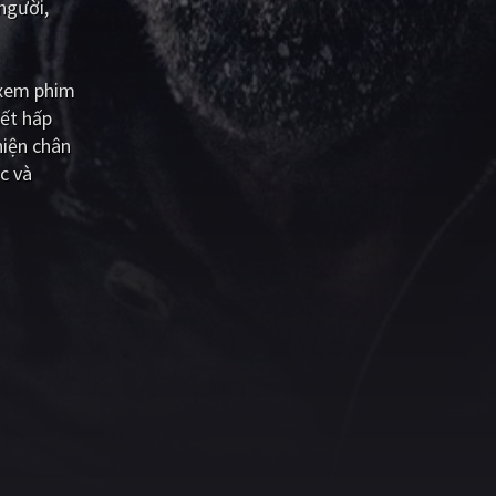
 người,
 xem phim
iết hấp
hiện chân
c và