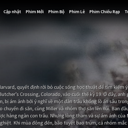
Cập nhật
Phim Mới
Phim Bộ
Phim Lẻ
Phim Chiếu Rạp
T
Harvard, quyết định rời bỏ cuộc sống học thuật để tìm kiếm ý
 Butcher’s Crossing, Colorado, vào cuối thế kỷ 19. Ở đây, anh 
n, bị ám ảnh bởi ý nghĩ về một đàn trâu khổng lồ ẩn sâu tron
o chuyến đi săn, cùng Miller và nhóm thợ săn lên núi. Ban đầ
được hàng ngàn con trâu. Nhưng lòng tham và sự ám ảnh của M
c nghiệt. Khi mùa đông đến, bão tuyết bao trùm, cả nhóm mắc 