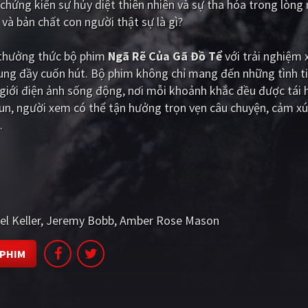
ải chứng kiến sự hủy diệt thiên nhiên và sự tha hóa trong lòng
 và bản chất con người thật sự là gì?
i thưởng thức bộ phim
Ngã Rẽ Của Gã Đồ Tể
với trải nghiệm
dung đầy cuốn hút. Bộ phim không chỉ mang đến những tình t
iới điện ảnh sống động, nơi mỗi khoảnh khắc đều được tái 
n, người xem có thể tận hưởng trọn vẹn câu chuyện, cảm xú
.
l Keller
Jeremy Bobb
Amber Rose Mason
 PHIM