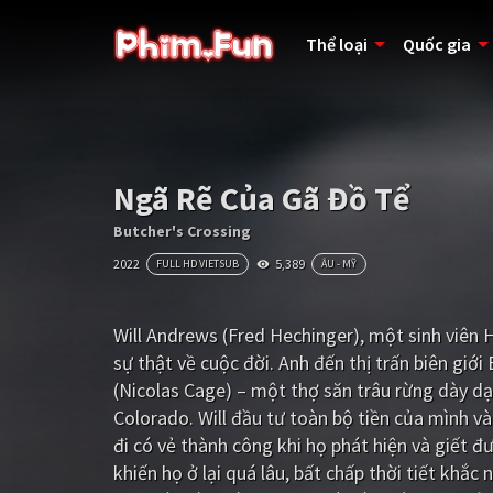
Thể loại
Quốc gia
Ngã Rẽ Của Gã Đồ Tể
Butcher's Crossing
2022
5,389
FULL HD VIETSUB
ÂU - MỸ
Will Andrews (Fred Hechinger), một sinh viên 
sự thật về cuộc đời. Anh đến thị trấn biên giới
(Nicolas Cage) – một thợ săn trâu rừng dày dạ
Colorado. Will đầu tư toàn bộ tiền của mình và
đi có vẻ thành công khi họ phát hiện và giết 
khiến họ ở lại quá lâu, bất chấp thời tiết khắ