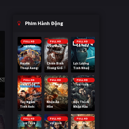
Phim Hành Động
FULL HD
FULL HD
FULL HD
VIETSUB
VIETSUB
VIETSUB
Huyền
Chiến Binh
Lực Lượng
Thoại Aang:
Trong Gió
Tinh Nhuệ
Tiết Khí Sư
Cuối Cùng
FULL HD
FULL HD
FULL HD
VIETSUB
VIETSUB
VIETSUB
Tay Ngắm
Nhện Ăn
Độc Thích
Tinh Anh:
Hồn
Nhập Hầu
Nguy Cơ
Nano
FULL HD
FULL HD
FULL HD
VIETSUB
VIETSUB
VIETSUB