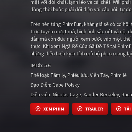
mặt với đói khát, lạnh lẽo và cái chết. Will ph
đồng thời buộc phải đối diện với câu hỏi: tự do
Trên nền tảng
PhimFun
, khán giả sẽ có cơ hộ
trực tuyến mượt mà, hình ảnh sắc nét và nội 
dẫn mà còn đưa người xem bước vào một thế g
thực. Khi xem Ngã Rẽ Của Gã Đồ Tể tại PhimFu
những diễn biến kịch tính mà bộ phim mang lại
IMDb:
5.6
Thể loại:
Tâm lý
Phiêu lưu
Viễn Tây
Phim lẻ
Đạo Diễn:
Gabe Polsky
Diễn viên:
Nicolas Cage
Xander Berkeley
Rache
XEM PHIM
TRAILER
TẢI