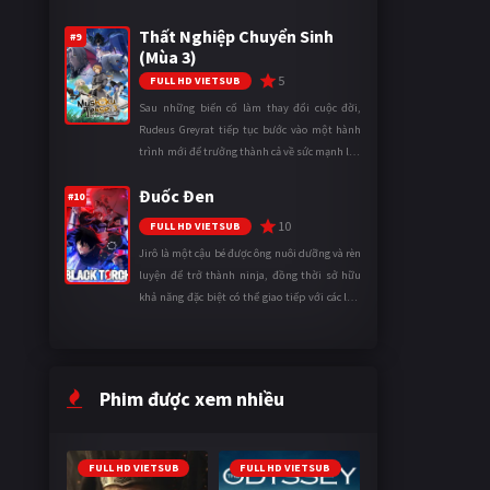
tên Vương quốc Mê Cung. Tại đây, anh trở
Thất Nghiệp Chuyển Sinh
thành một mạo hiểm gi ...
#9
(Mùa 3)
5
FULL HD VIETSUB
Sau những biến cố làm thay đổi cuộc đời,
Rudeus Greyrat tiếp tục bước vào một hành
trình mới để trưởng thành cả về sức mạnh lẫn
tinh thần. Khi đối mặt với những thử thách
Đuốc Đen
ngày càng khắc nghiệt, anh ...
#10
10
FULL HD VIETSUB
Jirô là một cậu bé được ông nuôi dưỡng và rèn
luyện để trở thành ninja, đồng thời sở hữu
khả năng đặc biệt có thể giao tiếp với các loài
động vật. Bị mọi người xa lánh vì sự khác biệt
của mình, cậu ...
Phim được xem nhiều
FULL HD VIETSUB
FULL HD VIETSUB