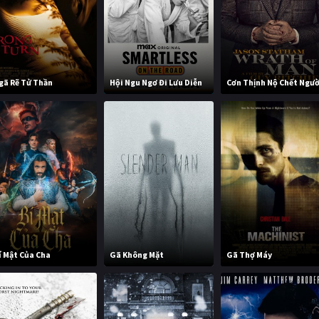
gã Rẽ Tử Thần
Hội Ngu Ngơ Đi Lưu Diễn
Cơn Thịnh Nộ Chết Ngườ
í Mật Của Cha
Gã Không Mặt
Gã Thợ Máy