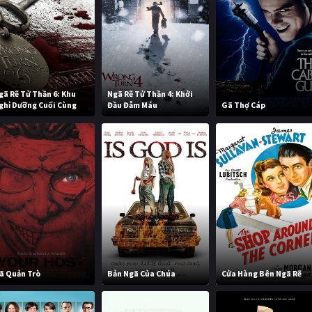
gã Rẽ Tử Thần 6: Khu
Ngã Rẽ Tử Thần 4: Khởi
ghỉ Dưỡng Cuối Cùng
Đầu Đẫm Máu
Gã Thợ Cáp
ã Quản Trò
Bản Ngã Của Chúa
Cửa Hàng Bên Ngã Rẽ