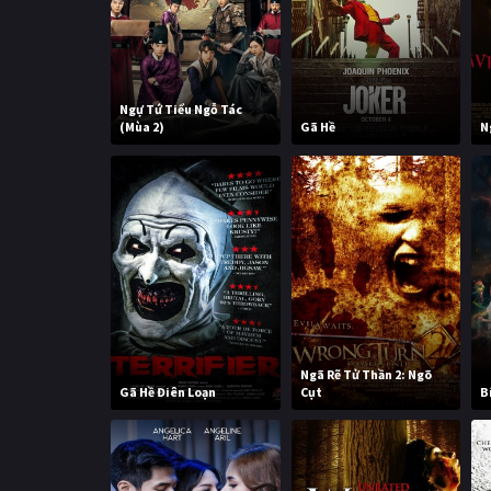
Ngự Tứ Tiểu Ngỗ Tác
(Mùa 2)
Gã Hề
N
Ngã Rẽ Tử Thần 2: Ngõ
Gã Hề Điên Loạn
Cụt
B