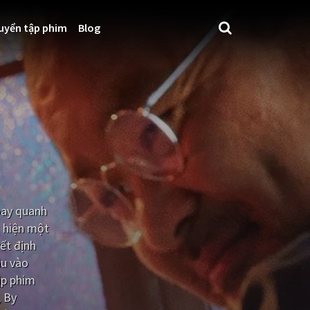
uyển tập phim
Blog
oay quanh
t hiện một
ết định
âu vào
ịp phim
, By