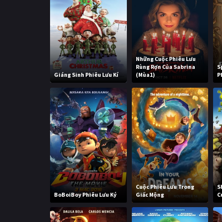
Những Cuộc Phiêu Lưu
Rùng Rợn Của Sabrina
S
Giáng Sinh Phiêu Lưu Kí
(Mùa1)
P
Cuộc Phiêu Lưu Trong
S
BoBoiBoy Phiêu Lưu Ký
Giấc Mộng
C