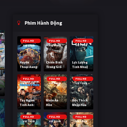
Phim Hành Động
FULL HD
FULL HD
FULL HD
VIETSUB
VIETSUB
VIETSUB
Huyền
Chiến Binh
Lực Lượng
Thoại Aang:
Trong Gió
Tinh Nhuệ
Tiết Khí Sư
Cuối Cùng
FULL HD
FULL HD
FULL HD
VIETSUB
VIETSUB
VIETSUB
ý
Tay Ngắm
Nhện Ăn
Độc Thích
Tinh Anh:
Hồn
Nhập Hầu
Nguy Cơ
Nano
FULL HD
FULL HD
FULL HD
VIETSUB
VIETSUB
VIETSUB