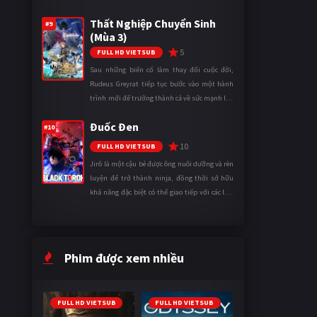
tên Vương quốc Mê Cung. Tại đây, anh trở
Thất Nghiệp Chuyển Sinh
thành một mạo hiểm gi ...
#9
(Mùa 3)
5
FULL HD VIETSUB
Sau những biến cố làm thay đổi cuộc đời,
Rudeus Greyrat tiếp tục bước vào một hành
trình mới để trưởng thành cả về sức mạnh lẫn
tinh thần. Khi đối mặt với những thử thách
Đuốc Đen
ngày càng khắc nghiệt, anh ...
#10
10
FULL HD VIETSUB
Jirô là một cậu bé được ông nuôi dưỡng và rèn
luyện để trở thành ninja, đồng thời sở hữu
khả năng đặc biệt có thể giao tiếp với các loài
động vật. Bị mọi người xa lánh vì sự khác biệt
của mình, cậu ...
Phim được xem nhiều
FULL HD VIETSUB
FULL HD VIETSUB