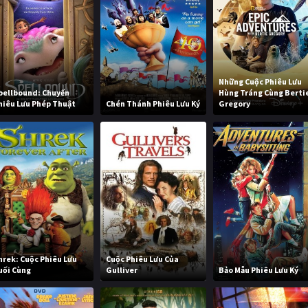
Những Cuộc Phiêu Lưu
pellbound: Chuyến
Hùng Tráng Cùng Berti
hiêu Lưu Phép Thuật
Chén Thánh Phiêu Lưu Ký
Gregory
hrek: Cuộc Phiêu Lưu
Cuộc Phiêu Lưu Của
uối Cùng
Gulliver
Bảo Mẫu Phiêu Lưu Ký