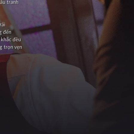
ấu tranh
rải
g đến
 khắc đều
g trọn vẹn