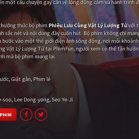
ến một câu chuyện gay cấn về lòng dũng cảm và hành trình đ
i thưởng thức bộ phim
Phiêu Lưu Cùng Vật Lý Lượng Tử
với t
h sắc nét và nội dung đầy cuốn hút. Bộ phim không chỉ man
m bước vào một thế giới điện ảnh sống động, nơi mỗi khoảnh
ùng Vật Lý Lượng Tử tại PhimFun, người xem có thể tận hưởn
ính mà bộ phim mang lại.
hước
Giật gân
Phim lẻ
e-soo
Lee Dong-yong
Seo Ye-Ji
 PHIM