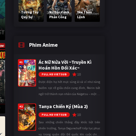
Tương Tây
Nữ Đặc Cảnh
Yêu Thần
Quỷ Sự
Phản Công
Lệnh
Phim Anime
Ác Nữ Nửa Vời ~Truyền Kì
#1
Hoán Hồn Đổi Xác~
10
FULL HD VIETSUB
Được điện hạ hết mực sủng ái và ví như nàng
bướm rực rỡ giữa chốn cung đình, Reirin bất
ngờ trở thành nạn nhân của Keigetsu – một kẻ
sống ký sinh trong triều đình đã sử dụng ma
Tanya Chiến Ký (Mùa 2)
thuật để hoán đổi th ...
#2
10
FULL HD VIETSUB
Sau những chiến thắng đầy khốc liệt trên
chiến trường, Tanya Degurechaff tiếp tục phục
vụ trong quân đội Đế quốc khi cuộc chiến