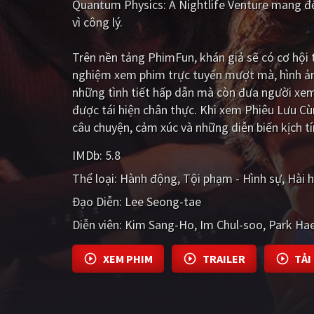
Quantum Physics: A Nightlife Venture mang đ
vì công lý.
Trên nền tảng
PhimFun
, khán giả sẽ có cơ hộ
nghiệm xem phim trực tuyến mượt mà, hình ản
những tình tiết hấp dẫn mà còn đưa người xe
được tái hiện chân thực. Khi xem Phiêu Lưu C
câu chuyện, cảm xúc và những diễn biến kịch t
IMDb:
5.8
Thể loại:
Hành động
Tội phạm - Hình sự
Hài 
Đạo Diễn:
Lee Seong-tae
Diễn viên:
Kim Sang-Ho
Im Chul-soo
Park Ha
XEM PHIM
TRAILER
TẢI