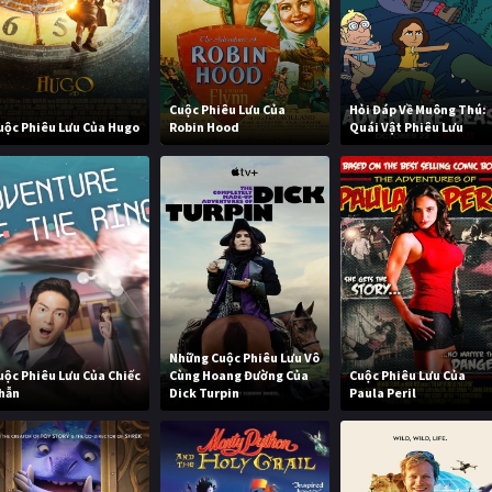
Cuộc Phiêu Lưu Của
Hỏi Đáp Về Muông Thú:
uộc Phiêu Lưu Của Hugo
Robin Hood
Quái Vật Phiêu Lưu
Những Cuộc Phiêu Lưu Vô
uộc Phiêu Lưu Của Chiếc
Cùng Hoang Đường Của
Cuộc Phiêu Lưu Của
hẫn
Dick Turpin
Paula Peril