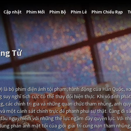
Cập nhật
Phim Mới
Phim Bộ
Phim Lẻ
Phim Chiếu Rạp
T
ợng Tử
9) là bộ phim điện ảnh tội phạm, hành động của Hàn Quốc, x
suy nghĩ tích cực có thể thay đổi hiện thực. Khi vô tình phá
g, các chính trị gia và những quan chức tham nhũng, anh quy
 và một cảnh sát chính trực để phanh phui sự thật. Càng đi s
i đầu nguy hiểm với những thế lực ngầm đầy quyền lực. Với nh
dung phản ánh mặt tối của giới giải trí cùng nạn tham nhũng