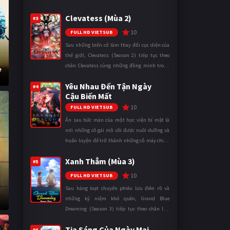
ngày càng leo thang và mở rộng trên nhiều
Clevatess (Mùa 2)
mặt trận. Dù sở hữu tài năn ...
#3
10
FULL HD VIETSUB
Sau những biến cố làm thay đổi cục diện của
thế giới, Clevatess (Season 2) tiếp tục theo
chân Clevatess cùng những đồng minh trong
e
cuộc chiến chống lại các thế lực đang đẩy nhân
Yêu Nhau Đến Tận Ngày
loại đến bờ vực diệ ...
#4
Cậu Biến Mất
10
FULL HD VIETSUB
Ẩn sau bức màn của một học viện bí mật là
nơi những cô gái mồ côi được nuôi dưỡng và
huấn luyện để trở thành những cỗ máy chiến
đấu. Trong thế giới khắc nghiệt ấy, cái chết
Xanh Thẳm (Mùa 3)
được xem là điều hiển nh ...
#5
10
FULL HD VIETSUB
Sau hàng loạt chuyến phiêu lưu điên rồ và
những kỷ niệm khó quên, Grand Blue
Dreaming (Season 3) tiếp tục theo chân Iori
Kitahara cùng các thành viên câu lạc bộ lặn
Tia Sáng Của Ngày Mai
trong những ngày tháng đại học đ ...
#6