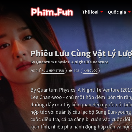
Thể loại
Quốc gia
Phiêu Lưu Cùng Vật Lý Lư
By Quantum Physics: A Nightlife Venture
2019
698
FULL HD VIETSUB
HÀN QUỐC
By Quantum Physics: A Nightlife Venture (201
Lee Chan-woo - chủ một hộp đêm luôn tin rằng 
đường dây ma túy liên quan đến người nổi tiến
hợp tác với quản lý câu lạc bộ Sung Eun-young
cuộc điều tra, cả ba càng bị cuốn vào cuộc đố
kịch tính, nhiều pha hành động hấp dẫn và nội 