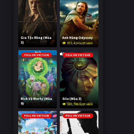
Gia Tộc Rồng (Mùa
Anh Hùng Odyssey
3)
973,414 lượt xem
2,041,038 lượt xem
FULL HD VIETSUB
FULL HD VIETSUB
Rick Và Morty (Mùa
Silo (Mùa 3)
9)
383,786 lượt xem
3,006,756 lượt xem
FULL HD VIETSUB
FULL HD VIETSUB