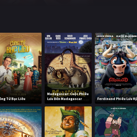
Madagascar: Cuộc Phiêu
ông Tử Bạc Liêu
Lưu Đến Madagascar
Ferdinand Phiêu Lưu K