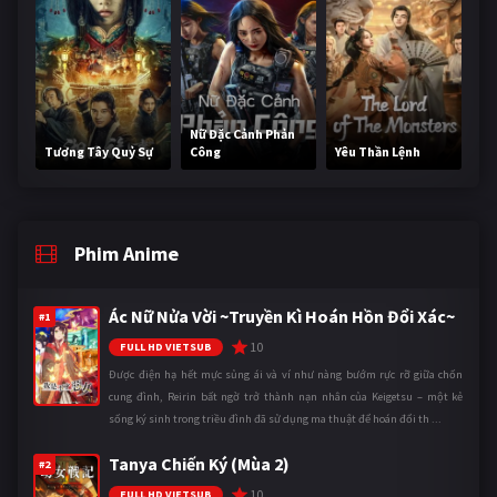
Nữ Đặc Cảnh Phản
Tương Tây Quỷ Sự
Công
Yêu Thần Lệnh
Phim Anime
Ác Nữ Nửa Vời ~Truyền Kì Hoán Hồn Đổi Xác~
#1
10
FULL HD VIETSUB
Được điện hạ hết mực sủng ái và ví như nàng bướm rực rỡ giữa chốn
cung đình, Reirin bất ngờ trở thành nạn nhân của Keigetsu – một kẻ
sống ký sinh trong triều đình đã sử dụng ma thuật để hoán đổi th ...
Tanya Chiến Ký (Mùa 2)
#2
10
FULL HD VIETSUB