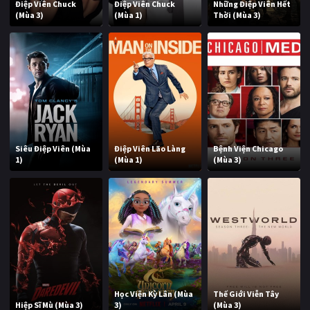
Điệp Viên Chuck
Điệp Viên Chuck
Những Điệp Viên Hết
(Mùa 3)
(Mùa 1)
Thời (Mùa 3)
Siêu Điệp Viên (Mùa
Điệp Viên Lão Làng
Bệnh Viện Chicago
1)
(Mùa 1)
(Mùa 3)
Học Viện Kỳ Lân (Mùa
Thế Giới Viễn Tây
Hiệp Sĩ Mù (Mùa 3)
3)
(Mùa 3)