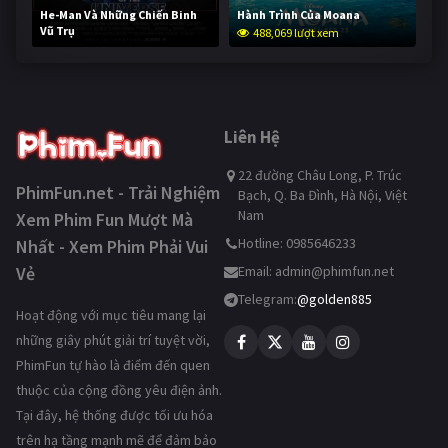
He-Man Và Những Chiến Binh
Hành Trình Của Moana
Vũ Trụ
488,069 lượt xem
236,590 lượt xem
Liên Hệ
22 đường Châu Long, P. Trúc
PhimFun.net - Trải Nghiệm
Bạch, Q. Ba Đình, Hà Nội, Việt
Nam
Xem Phim Fun Mượt Mà
Hotline: 0985646233
Nhất - Xem Phim Phải Vui
Vẻ
Email:
admin@phimfun.net
Telegram:
@golden885
Hoạt động với mục tiêu mang lại
những giây phút giải trí tuyệt vời,
PhimFun tự hào là điểm đến quen
thuộc của cộng đồng yêu điện ảnh.
Tại đây, hệ thống được tối ưu hóa
trên hạ tầng mạnh mẽ để đảm bảo