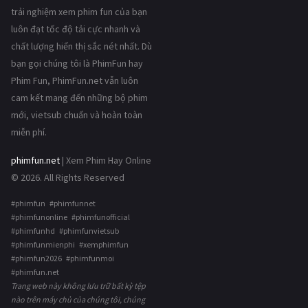
trải nghiệm xem phim fun của bạn
luôn đạt tốc độ tải cực nhanh và
chất lượng hiển thị sắc nét nhất. Dù
bạn gọi chúng tôi là PhimFun hay
Phim Fun, PhimFun.net vẫn luôn
cam kết mang đến những bộ phim
mới, vietsub chuẩn và hoàn toàn
miễn phí.
phimfun.net
| Xem Phim Hay Online
© 2026. All Rights Reserved
#phimfun #phimfunnet
#phimfunonline #phimfunofficial
#phimfunhd #phimfunvietsub
#phimfunmienphi #xemphimfun
#phimfun2026 #phimfunmoi
#phimfun.net
Trang web này không lưu trữ bất kỳ tệp
nào trên máy chủ của chúng tôi, chúng