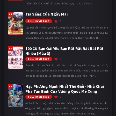
thành viên câu lạc bộ lặn trong những ngày tháng đại học đ ...
Tia Sáng Của Ngày Mai
#6
10
FULL HD VIETSUB
Lấy bối cảnh một Kyoto giả tưởng của thế kỷ 20, bộ phim kể về hai anh
em Seiroku và Kihachi Sakamoto, những người ôm ấp khát vọng đưa Kỷ
nguyên Điện đến với đất nước thông qua cuốn Danh mục Điện th ...
100 Cô Bạn Gái Yêu Bạn Rất Rất Rất Rất Rất
#7
Nhiều (Mùa 3)
10
FULL HD VIETSUB
Sau khi trải qua 100 lần thất tình suốt những năm trung học cơ sở,
Rentaro Aijo quyết định đến một ngôi đền để cầu mong tìm được bạn gái
khi bước vào cấp ba. Lời cầu nguyện của cậu được Thần Tình Y ...
Hậu Phương Mạnh Nhất Thế Giới - Nhà Khai
#8
Phá Tân Binh Của Vương Quốc Mê Cung
10
FULL HD VIETSUB
Atobe Arihito, một nhân viên văn phòng luôn cống hiến hết mình cho
công việc, bất ngờ gặp tai nạn và được chuyển sinh đến dị giới mang tên
Vương quốc Mê Cung. Tại đây, anh trở thành một mạo hiểm gi ...