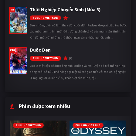
Thất Nghiệp Chuyển Sinh (Mùa 3)
#9
5
FULL HD VIETSUB
Sau những biến cố làm thay đổi cuộc đời, Rudeus Greyrat tiếp tục bước
vào một hành trình mới để trưởng thành cả về sức mạnh lẫn tinh thần.
Khi đối mặt với những thử thách ngày càng khắc nghiệt, anh ...
Đuốc Đen
#10
10
FULL HD VIETSUB
Jirô là một cậu bé được ông nuôi dưỡng và rèn luyện để trở thành ninja,
đồng thời sở hữu khả năng đặc biệt có thể giao tiếp với các loài động vật.
Bị mọi người xa lánh vì sự khác biệt của mình, cậu ...
Phim được xem nhiều
FULL HD VIETSUB
FULL HD VIETSUB