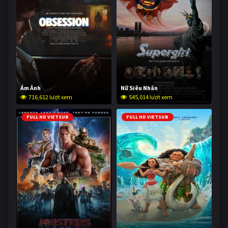
Ám Ảnh
Nữ Siêu Nhân
716,612 lượt xem
545,014 lượt xem
FULL HD VIETSUB
FULL HD VIETSUB