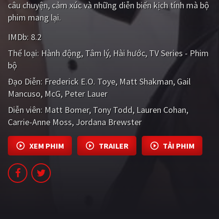
câu chuyện, cảm xúc và những diễn biến kịch tính mà bộ
PHIM MỚI
phim mang lại.
PHIM BỘ
IMDb:
8.2
PHIM LẺ
Thể loại:
Hành động
Tâm lý
Hài hước
TV Series - Phim
bộ
PHIM CHIẾU RẠP
Đạo Diễn:
Frederick E.O. Toye
Matt Shakman
Gail
TUYỂN TẬP PHIM
Mancuso
McG
Peter Lauer
BLOG
Diễn viên:
Matt Bomer
Tony Todd
Lauren Cohan
Carrie-Anne Moss
Jordana Brewster
XEM PHIM
TRAILER
TẢI PHIM