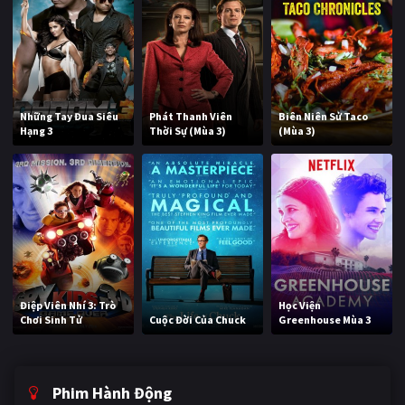
Những Tay Đua Siêu
Phát Thanh Viên
Biên Niên Sử Taco
Hạng 3
Thời Sự (Mùa 3)
(Mùa 3)
Điệp Viên Nhí 3: Trò
Học Viện
Chơi Sinh Tử
Cuộc Đời Của Chuck
Greenhouse Mùa 3
Phim Hành Động