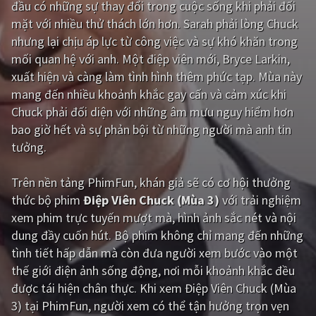
đầu có những sự thay đổi trong cuộc sống khi phải đối
mặt với nhiều thử thách lớn hơn. Sarah phải lòng Chuck
Giật gân
Gia đình
nhưng lại chịu áp lực từ công việc và sự khó khăn trong
Bí ẩn
Lịch sử
mối quan hệ với anh. Một điệp viên mới, Bryce Larkin,
xuất hiện và càng làm tình hình thêm phức tạp. Mùa này
Viễn Tây
Tiểu sử
mang đến nhiều khoảnh khắc gay cấn và cảm xúc khi
GameShow
DramaTV
Chuck phải đối diện với những âm mưu nguy hiểm hơn
bao giờ hết và sự phản bội từ những người mà anh tin
QUỐC GIA
tưởng.
Âu - Mỹ
Trung Quốc - Hồng Kông
Trên nền tảng
PhimFun
, khán giả sẽ có cơ hội thưởng
thức bộ phim
Điệp Viên Chuck (Mùa 3)
với trải nghiệm
Hàn Quốc
Nhật Bản
xem phim trực tuyến mượt mà, hình ảnh sắc nét và nội
Ấn Độ
Việt Nam
dung đầy cuốn hút. Bộ phim không chỉ mang đến những
tình tiết hấp dẫn mà còn đưa người xem bước vào một
Tổng hợp
thế giới điện ảnh sống động, nơi mỗi khoảnh khắc đều
được tái hiện chân thực. Khi xem Điệp Viên Chuck (Mùa
CẬP NHẬT
3) tại PhimFun, người xem có thể tận hưởng trọn vẹn