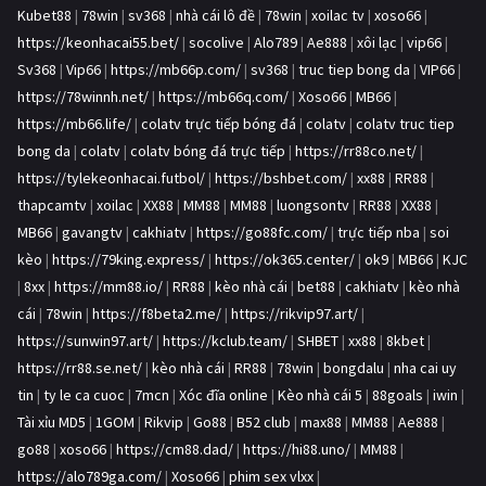
Kubet88
|
78win
|
sv368
|
nhà cái lô đề
|
78win
|
xoilac tv
|
xoso66
|
https://keonhacai55.bet/
|
socolive
|
Alo789
|
Ae888
|
xôi lạc
|
vip66
|
Sv368
|
Vip66
|
https://mb66p.com/
|
sv368
|
truc tiep bong da
|
VIP66
|
https://78winnh.net/
|
https://mb66q.com/
|
Xoso66
|
MB66
|
https://mb66.life/
|
colatv trực tiếp bóng đá
|
colatv
|
colatv truc tiep
bong da
|
colatv
|
colatv bóng đá trực tiếp
|
https://rr88co.net/
|
https://tylekeonhacai.futbol/
|
https://bshbet.com/
|
xx88
|
RR88
|
thapcamtv
|
xoilac
|
XX88
|
MM88
|
MM88
|
luongsontv
|
RR88
|
XX88
|
MB66
|
gavangtv
|
cakhiatv
|
https://go88fc.com/
|
trực tiếp nba
|
soi
kèo
|
https://79king.express/
|
https://ok365.center/
|
ok9
|
MB66
|
KJC
|
8xx
|
https://mm88.io/
|
RR88
|
kèo nhà cái
|
bet88
|
cakhiatv
|
kèo nhà
cái
|
78win
|
https://f8beta2.me/
|
https://rikvip97.art/
|
https://sunwin97.art/
|
https://kclub.team/
|
SHBET
|
xx88
|
8kbet
|
https://rr88.se.net/
|
kèo nhà cái
|
RR88
|
78win
|
bongdalu
|
nha cai uy
tin
|
ty le ca cuoc
|
7mcn
|
Xóc đĩa online
|
Kèo nhà cái 5
|
88goals
|
iwin
|
Tài xỉu MD5
|
1GOM
|
Rikvip
|
Go88
|
B52 club
|
max88
|
MM88
|
Ae888
|
go88
|
xoso66
|
https://cm88.dad/
|
https://hi88.uno/
|
MM88
|
https://alo789ga.com/
|
Xoso66
|
phim sex vlxx
|