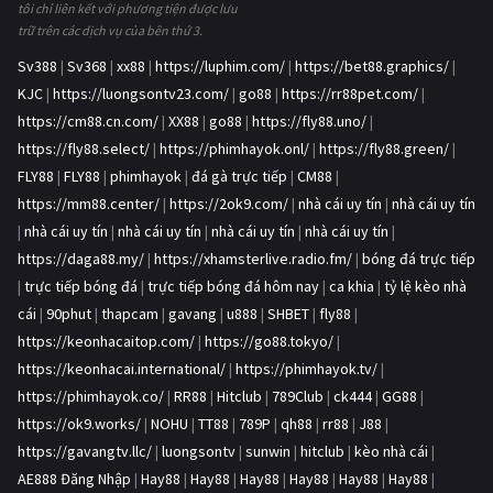
tôi chỉ liên kết với phương tiện được lưu
trữ trên các dịch vụ của bên thứ 3.
Sv388
|
Sv368
|
xx88
|
https://luphim.com/
|
https://bet88.graphics/
|
KJC
|
https://luongsontv23.com/
|
go88
|
https://rr88pet.com/
|
https://cm88.cn.com/
|
XX88
|
go88
|
https://fly88.uno/
|
https://fly88.select/
|
https://phimhayok.onl/
|
https://fly88.green/
|
FLY88
|
FLY88
|
phimhayok
|
đá gà trực tiếp
|
CM88
|
https://mm88.center/
|
https://2ok9.com/
|
nhà cái uy tín
|
nhà cái uy tín
|
nhà cái uy tín
|
nhà cái uy tín
|
nhà cái uy tín
|
nhà cái uy tín
|
https://daga88.my/
|
https://xhamsterlive.radio.fm/
|
bóng đá trực tiếp
|
trực tiếp bóng đá
|
trực tiếp bóng đá hôm nay
|
ca khia
|
tỷ lệ kèo nhà
cái
|
90phut
|
thapcam
|
gavang
|
u888
|
SHBET
|
fly88
|
https://keonhacaitop.com/
|
https://go88.tokyo/
|
https://keonhacai.international/
|
https://phimhayok.tv/
|
https://phimhayok.co/
|
RR88
|
Hitclub
|
789Club
|
ck444
|
GG88
|
https://ok9.works/
|
NOHU
|
TT88
|
789P
|
qh88
|
rr88
|
J88
|
https://gavangtv.llc/
|
luongsontv
|
sunwin
|
hitclub
|
kèo nhà cái
|
AE888 Đăng Nhập
|
Hay88
|
Hay88
|
Hay88
|
Hay88
|
Hay88
|
Hay88
|