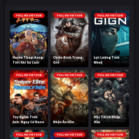
FULL HD VIETSUB
FULL HD VIETSUB
FULL HD VIETSUB
Huyền Thoại Aang:
Chiến Binh Trong
Lực Lượng Tinh
Tiết Khí Sư Cuối
Gió
Nhuệ
Cùng
FULL HD VIETSUB
FULL HD VIETSUB
FULL HD VIETSUB
Tay Ngắm Tinh
Độc Thích Nhập
Anh: Nguy Cơ Nano
Nhện Ăn Hồn
Hầu
FULL HD VIETSUB
FULL HD VIETSUB
FULL HD VIETSUB