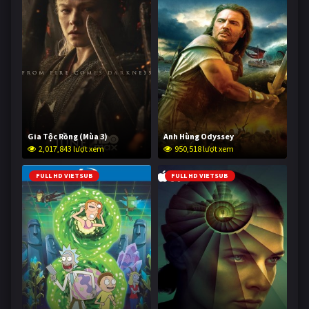
Gia Tộc Rồng (Mùa 3)
Anh Hùng Odyssey
2,017,843 lượt xem
950,518 lượt xem
FULL HD VIETSUB
FULL HD VIETSUB