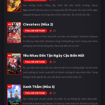
Sau những chiến thắng đầy khốc liệt trên chiến trường, Tanya
Degurechaff tiếp tục phục vụ trong quân đội Đế quốc khi cuộc chiến ngày
càng leo thang và mở rộng trên nhiều mặt trận. Dù sở hữu tài năn ...
Clevatess (Mùa 2)
#3
10
FULL HD VIETSUB
Sau những biến cố làm thay đổi cục diện của thế giới, Clevatess (Season
2) tiếp tục theo chân Clevatess cùng những đồng minh trong cuộc chiến
chống lại các thế lực đang đẩy nhân loại đến bờ vực diệ ...
Yêu Nhau Đến Tận Ngày Cậu Biến Mất
#4
10
FULL HD VIETSUB
Ẩn sau bức màn của một học viện bí mật là nơi những cô gái mồ côi được
nuôi dưỡng và huấn luyện để trở thành những cỗ máy chiến đấu. Trong
thế giới khắc nghiệt ấy, cái chết được xem là điều hiển nh ...
Xanh Thẳm (Mùa 3)
#5
10
FULL HD VIETSUB
Sau hàng loạt chuyến phiêu lưu điên rồ và những kỷ niệm khó quên,
Grand Blue Dreaming (Season 3) tiếp tục theo chân Iori Kitahara cùng các