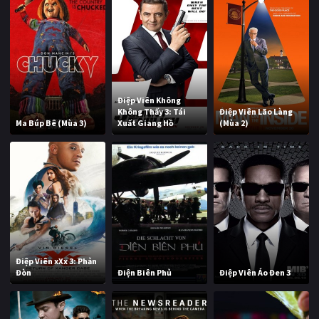
Điệp Viên Không
Không Thấy 3: Tái
Điệp Viên Lão Làng
Ma Búp Bê (Mùa 3)
Xuất Giang Hồ
(Mùa 2)
Điệp Viên xXx 3: Phản
Đòn
Điện Biên Phủ
Điệp Viên Áo Đen 3