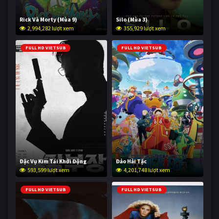
Rick Và Morty (Mùa 9)
Silo (Mùa 3)
2,994,282 lượt xem
355,929 lượt xem
FULL HD VIETSUB
FULL HD VIETSUB
Đặc Vụ Kim Tái Khởi Động
Đảo Hải Tặc
593,599 lượt xem
4,201,748 lượt xem
FULL HD VIETSUB
FULL HD VIETSUB