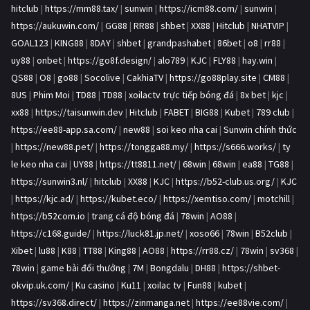
hitclub
|
https://mm88.tax/
|
sunwin
|
https://icm88.com/
|
sunwin
|
https://aukuwin.com/
|
GG88
|
RR88
|
shbet
|
XX88
|
Hitclub
|
NHATVIP
|
GOAL123
|
KING88
|
8DAY
|
shbet
|
grandpashabet
|
86bet
|
o8
|
rr88
|
uy88
|
onbet
|
https://go8f.design/
|
alo789
|
KJC
|
FLY88
|
hay.win
|
QS88
|
O8
|
go88
|
Socolive
|
CakhiaTV
|
https://go88play.site
|
CM88
|
8US
|
Phim Moi
|
TD88
|
TD88
|
xoilactv trực tiếp bóng đá
|
8x bet
|
kjc
|
xx88
|
https://taisunwin.dev
|
Hitclub
|
FABET
|
BIG88
|
Kubet
|
789 club
|
https://ee88-app.sa.com/
|
new88
|
soi keo nha cai
|
Sunwin chính thức
|
https://new88.pet/
|
https://tongga88.my/
|
https://s666.works/
|
ty
le keo nha cai
|
UY88
|
https://tt8811.net/
|
68win
|
68win
|
ea88
|
TG88
|
https://sunwin3.nl/
|
hitclub
|
XX88
|
KJC
|
https://b52-club.us.org/
|
KJC
|
https://kjc.ad/
|
https://kubet.eco/
|
https://xemtiso.com/
|
motchill
|
https://b52com.io
|
trang cá độ bóng đá
|
78win
|
AO88
|
https://c168.guide/
|
https://luck81.jp.net/
|
xoso66
|
78win
|
B52club
|
Xibet
|
lu88
|
K88
|
TT88
|
King88
|
AO88
|
https://rr88.cz/
|
78win
|
sv368
|
78win
|
game bài đổi thưởng
|
7M
|
Bongdalu
|
DH88
|
https://shbet-
okvip.uk.com/
|
Ku casino
|
Ku11
|
xoilac tv
|
Fun88
|
kubet
|
https://sv368.direct/
|
https://zinmanga.net
|
https://ee88vie.com/
|