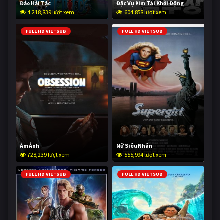
Đảo Hải Tặc
Đặc Vụ Kim Tái Khởi Động
4,218,839 lượt xem
604,858 lượt xem
FULL HD VIETSUB
FULL HD VIETSUB
Ám Ảnh
Nữ Siêu Nhân
728,239 lượt xem
555,994 lượt xem
FULL HD VIETSUB
FULL HD VIETSUB