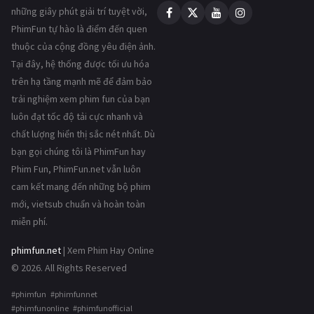
những giây phút giải trí tuyệt vời,
PhimFun tự hào là điểm đến quen
thuộc của cộng đồng yêu điện ảnh.
Tại đây, hệ thống được tối ưu hóa
trên hạ tầng mạnh mẽ để đảm bảo
trải nghiệm xem phim fun của bạn
luôn đạt tốc độ tải cực nhanh và
chất lượng hiển thị sắc nét nhất. Dù
bạn gọi chúng tôi là PhimFun hay
Phim Fun, PhimFun.net vẫn luôn
cam kết mang đến những bộ phim
mới, vietsub chuẩn và hoàn toàn
miễn phí.
phimfun.net
| Xem Phim Hay Online
© 2026. All Rights Reserved
#phimfun #phimfunnet
#phimfunonline #phimfunofficial