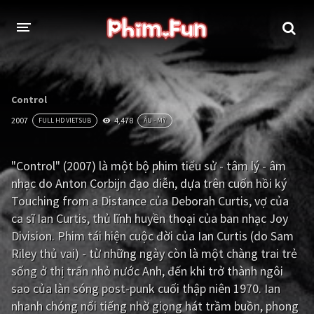
THỂ LOẠI
Control
Thần thoại - Cổ trang
Hành động
2007
4,478
FULL HD VIETSUB
ÂU - MỸ
Tâm lý
Chiến tranh
"Control" (2007) là một bộ phim tiểu sử - tâm lý - âm
Võ thuật - Kiếm hiệp
Nhạc kịch
nhạc do Anton Corbijn đạo diễn, dựa trên cuốn hồi ký
Kinh dị
Tội phạm - Hình sự
Touching from a Distance của Deborah Curtis, vợ của
ca sĩ Ian Curtis, thủ lĩnh huyền thoại của ban nhạc Joy
Phiêu lưu
Hài hước
Division. Phim tái hiện cuộc đời của Ian Curtis (do Sam
Riley thủ vai) - từ những ngày còn là một chàng trai trẻ
Viễn tưởng
Khoa học - Tài liệu
sống ở thị trấn nhỏ nước Anh, đến khi trở thành ngôi
Hoạt hình
Thể thao
sao của làn sóng post-punk cuối thập niên 1970. Ian
nhanh chóng nổi tiếng nhờ giọng hát trầm buồn, phong
Tình cảm - Lãng mạn
Kỳ ảo