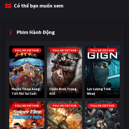
Có thể bạn muốn xem
Phim Hành Động
FULL HD VIETSUB
FULL HD VIETSUB
FULL HD VIETSUB
Huyền Thoại Aang:
Chiến Binh Trong
Lực Lượng Tinh
Tiết Khí Sư Cuối
Gió
Nhuệ
Cùng
FULL HD VIETSUB
FULL HD VIETSUB
FULL HD VIETSUB