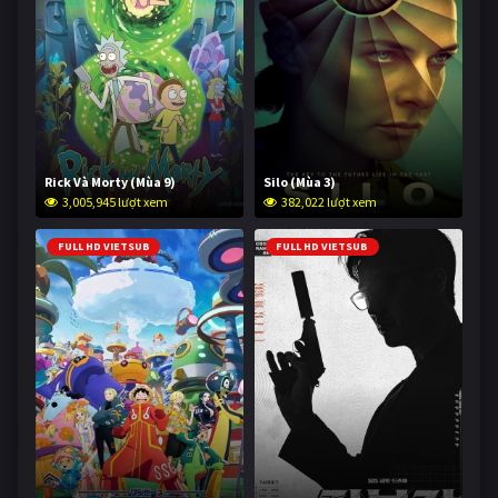
Rick Và Morty (Mùa 9)
Silo (Mùa 3)
3,005,945 lượt xem
382,022 lượt xem
FULL HD VIETSUB
FULL HD VIETSUB