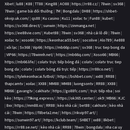
Xibet
|
lu88
|
K88
|
TT88
|
King88
|
AO88
|
https://rr88.cz/
|
78win
|
sv368
|
78win
|
game bài đổi thưởng
|
7M
|
Bongdalu
|
DH88
|
https://shbet-
okvip.uk.com/
|
qs88
|
Ku casino
|
Ku11
|
xoilac tv
|
Fun88
|
kubet
|
https://sv368.direct/
|
sunwin
|
https://zinmanga.net
|
https://ee88vie.com/
|
Kubet88
|
78win
|
sv368
|
nhà cái lô đề
|
78win
|
xoilac tv
|
xoso66
|
https://keonhacai55.bet/
|
socolive
|
Alo789
|
Ae888
|
xôi lạc
|
Sv368
|
Vip66
|
https://mb66p.com/
|
sv368
|
truc tiep bong da
|
VIP66
|
https://78winnh.net/
|
https://mb66q.com/
|
Xoso66
|
MB66
|
https://mb66.life/
|
colatv trực tiếp bóng đá
|
colatv
|
colatv truc tiep
bong da
|
colatv
|
colatv bóng đá trực tiếp
|
https://rr88co.net/
|
https://tylekeonhacai.futbol/
|
https://bshbet.com/
|
xx88
|
RR88
|
thapcamtv
|
xoilac
|
XX88
|
MM88
|
MM88
|
luongsontv
|
RR88
|
XX88
|
MB66
|
gavangtv
|
cakhiatv
|
https://go88fc.com/
|
trực tiếp nba
|
soi
kèo
|
https://79king.express/
|
https://ok365.center/
|
ok9
|
MB66
|
KJC
|
8xx
|
https://mm88.io/
|
RR88
|
kèo nhà cái
|
bet88
|
cakhiatv
|
kèo nhà
cái
|
78win
|
https://f8beta2.me/
|
https://rikvip97.art/
|
https://sunwin97.art/
|
https://kclub.team/
|
SHBET
|
xx88
|
8kbet
|
https://rr88.se.net/
|
kèo nhà cái
|
RR88
|
78win
|
bongdalu
|
nha cai uy