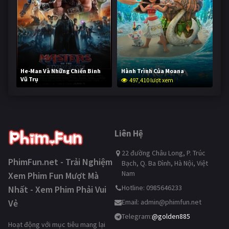
He-Man Và Những Chiến Binh
Hành Trình Của Moana
Vũ Trụ
497,410 lượt xem
246,694 lượt xem
Liên Hệ
22 đường Châu Long, P. Trúc
PhimFun.net - Trải Nghiệm
Bạch, Q. Ba Đình, Hà Nội, Việt
Nam
Xem Phim Fun Mượt Mà
Hotline: 0985646233
Nhất - Xem Phim Phải Vui
Vẻ
Email:
admin@phimfun.net
Telegram:
@golden885
Hoạt động với mục tiêu mang lại