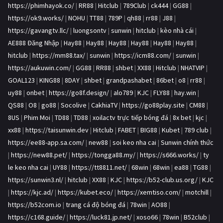
https://phimhayok.co/
|
RR88
|
Hitclub
|
789Club
|
ck444
|
GG88
|
https://ok9.works/
|
NOHU
|
TT88
|
789P
|
qh88
|
rr88
|
J88
|
https://gavangtv.llc/
|
luongsontv
|
sunwin
|
hitclub
|
kèo nhà cái
|
AE888 Đăng Nhập
|
Hay88
|
Hay88
|
Hay88
|
Hay88
|
Hay88
|
Hay88
|
hitclub
|
https://mm88.tax/
|
sunwin
|
https://icm88.com/
|
sunwin
|
https://aukuwin.com/
|
GG88
|
RR88
|
shbet
|
XX88
|
Hitclub
|
NHATVIP
|
GOAL123
|
KING88
|
8DAY
|
shbet
|
grandpashabet
|
86bet
|
o8
|
rr88
|
uy88
|
onbet
|
https://go8f.design/
|
alo789
|
KJC
|
FLY88
|
hay.win
|
QS88
|
O8
|
go88
|
Socolive
|
CakhiaTV
|
https://go88play.site
|
CM88
|
8US
|
Phim Moi
|
TD88
|
TD88
|
xoilactv trực tiếp bóng đá
|
8x bet
|
kjc
|
xx88
|
https://taisunwin.dev
|
Hitclub
|
FABET
|
BIG88
|
Kubet
|
789 club
|
https://ee88-app.sa.com/
|
new88
|
soi keo nha cai
|
Sunwin chính thức
|
https://new88.pet/
|
https://tongga88.my/
|
https://s666.works/
|
ty
le keo nha cai
|
UY88
|
https://tt8811.net/
|
68win
|
68win
|
ea88
|
TG88
|
https://sunwin3.nl/
|
hitclub
|
XX88
|
KJC
|
https://b52-club.us.org/
|
KJC
|
https://kjc.ad/
|
https://kubet.eco/
|
https://xemtiso.com/
|
motchill
|
https://b52com.io
|
trang cá độ bóng đá
|
78win
|
AO88
|
https://c168.guide/
|
https://luck81.jp.net/
|
xoso66
|
78win
|
B52club
|