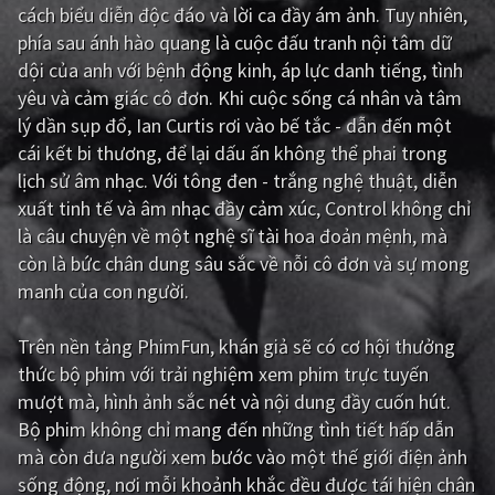
cách biểu diễn độc đáo và lời ca đầy ám ảnh. Tuy nhiên,
Giật gân
Gia đình
phía sau ánh hào quang là cuộc đấu tranh nội tâm dữ
dội của anh với bệnh động kinh, áp lực danh tiếng, tình
Bí ẩn
Lịch sử
yêu và cảm giác cô đơn. Khi cuộc sống cá nhân và tâm
lý dần sụp đổ, Ian Curtis rơi vào bế tắc - dẫn đến một
Viễn Tây
Tiểu sử
cái kết bi thương, để lại dấu ấn không thể phai trong
GameShow
DramaTV
lịch sử âm nhạc. Với tông đen - trắng nghệ thuật, diễn
xuất tinh tế và âm nhạc đầy cảm xúc, Control không chỉ
QUỐC GIA
là câu chuyện về một nghệ sĩ tài hoa đoản mệnh, mà
còn là bức chân dung sâu sắc về nỗi cô đơn và sự mong
Âu - Mỹ
Trung Quốc - Hồng Kông
manh của con người.
Hàn Quốc
Nhật Bản
Trên nền tảng
PhimFun
, khán giả sẽ có cơ hội thưởng
Ấn Độ
Việt Nam
thức bộ phim
với trải nghiệm xem phim trực tuyến
mượt mà, hình ảnh sắc nét và nội dung đầy cuốn hút.
Tổng hợp
Bộ phim không chỉ mang đến những tình tiết hấp dẫn
mà còn đưa người xem bước vào một thế giới điện ảnh
CẬP NHẬT
sống động, nơi mỗi khoảnh khắc đều được tái hiện chân