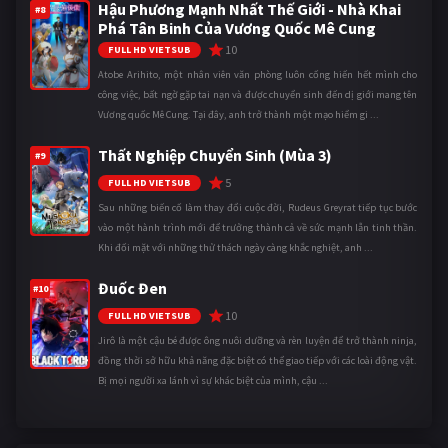
Hậu Phương Mạnh Nhất Thế Giới - Nhà Khai
#8
Phá Tân Binh Của Vương Quốc Mê Cung
10
FULL HD VIETSUB
Atobe Arihito, một nhân viên văn phòng luôn cống hiến hết mình cho
công việc, bất ngờ gặp tai nạn và được chuyển sinh đến dị giới mang tên
Vương quốc Mê Cung. Tại đây, anh trở thành một mạo hiểm gi ...
Thất Nghiệp Chuyển Sinh (Mùa 3)
#9
5
FULL HD VIETSUB
Sau những biến cố làm thay đổi cuộc đời, Rudeus Greyrat tiếp tục bước
vào một hành trình mới để trưởng thành cả về sức mạnh lẫn tinh thần.
Khi đối mặt với những thử thách ngày càng khắc nghiệt, anh ...
Đuốc Đen
#10
10
FULL HD VIETSUB
Jirô là một cậu bé được ông nuôi dưỡng và rèn luyện để trở thành ninja,
đồng thời sở hữu khả năng đặc biệt có thể giao tiếp với các loài động vật.
Bị mọi người xa lánh vì sự khác biệt của mình, cậu ...