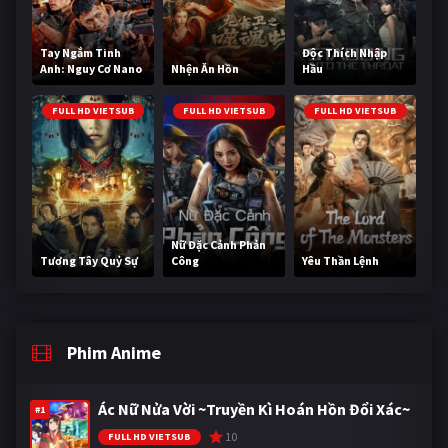
Tay Ngắm Tinh
Độc Thích Nhập
Anh: Nguy Cơ Nano
Nhện Ăn Hồn
Hầu
FULL HD VIETSUB
FULL HD VIETSUB
FULL HD VIETSUB
Nữ Đặc Cảnh Phản
Tương Tây Quỷ Sự
Công
Yêu Thần Lệnh
Phim Anime
Ác Nữ Nửa Vời ~Truyền Kì Hoán Hồn Đổi Xác~
#1
10
FULL HD VIETSUB