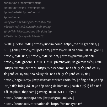
#phimfunhd #phimfunvietsub
#phimfunmienphi #xemphimfun
#phimfun2026 #phimfunmoi
#phimfun.net
Trang web này không lưu trữ bất kỳ tệp
nào trên máy chủ của chúng tôi, chúng
tôi chỉ liên kết với phương tiện được lưu
trữ trên các dịch vụ của bên thứ 3.
Sv388
|
Sv368
|
xx88
|
https://luphim.com/
|
https://bet88.graphics/
|
KJC
|
go88
|
https://rr88pet.com/
|
https://cm88.cn.com/
|
XX88
|
go88
|
https://fly88.uno/
|
https://fly88.select/
|
https://phimhayok.onl/
|
https://fly88.green/
|
FLY88
|
FLY88
|
phimhayok
|
đá gà trực tiếp
|
CM88
|
https://mm88.center/
|
https://2ok9.com/
|
nhà cái uy tín
|
nhà cái uy
tín
|
nhà cái uy tín
|
nhà cái uy tín
|
nhà cái uy tín
|
nhà cái uy tín
|
https://daga88.my/
|
https://xhamsterlive.radio.fm/
|
bóng đá trực tiếp
|
trực tiếp bóng đá
|
trực tiếp bóng đá hôm nay
|
ca khia
|
tỷ lệ kèo nhà
cái
|
90phut
|
thapcam
|
gavang
|
u888
|
SHBET
|
fly88
|
https://keonhacaitop.com/
|
https://go88.tokyo/
|
https://keonhacai.international/
|
https://phimhayok.tv/
|