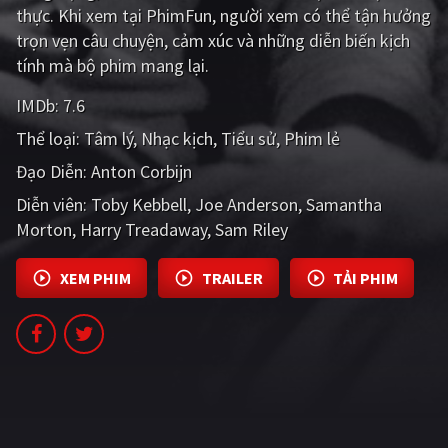
thực. Khi xem tại PhimFun, người xem có thể tận hưởng
PHIM MỚI
trọn vẹn câu chuyện, cảm xúc và những diễn biến kịch
PHIM BỘ
tính mà bộ phim mang lại.
PHIM LẺ
IMDb:
7.6
Thể loại:
Tâm lý
Nhạc kịch
Tiểu sử
Phim lẻ
PHIM CHIẾU RẠP
Đạo Diễn:
Anton Corbijn
TUYỂN TẬP PHIM
Diễn viên:
Toby Kebbell
Joe Anderson
Samantha
BLOG
Morton
Harry Treadaway
Sam Riley
XEM PHIM
TRAILER
TẢI PHIM