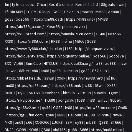
tin
|
ty le ca cuoc
|
7mcn
|
Xóc đĩa online
|
Kèo nhà cái 5
|
88goals
|
iwin
|
Tài xỉu MD5
|
1GOM
|
Rikvip
|
Go88
|
B52 club
|
max88
|
MM88
|
Ae888
|
go88
|
xoso66
|
https://cm88.dad/
|
https://hi88.uno/
|
MM88
|
https://alo789ga.com/
|
Xoso66
|
phim sex vlxx
|
https://xx88brand.com/
|
https://sunwin19.cn.com/
|
GG88
|
Xoso66
|
XX88
|
https://rr88it.com/
|
RR88
|
nổ hũ
|
MB66
|
SC88
|
https://www.fly888.club/
|
hitclub
|
f168
|
https://hoiquantv.vip/
|
https://hoiquantv.site/
|
https://hoiquantv.online/
|
xoso66
|
Socolive
|
8XX
|
Vip66
|
SumClub
|
HITCLUB
|
https://uu88n.org/
|
tr88
|
ae888
|
mcw
|
kuwin
|
88bet
|
x88
|
ao88
|
qq88
|
sumclub
|
go88
|
B52 club
|
https://shbet.health/
|
33win
|
99ok
|
https://vnew88.net/
|
nổ hũ
|
mu88
|
https://qs88.team/
|
https://hi88.pink
|
hz88
|
68win
|
XX88
|
8XBET
|
Uy88
|
VN168
|
keonhacai
|
hitclub
|
789club
|
sunwin
|
1gom
|
https://rikvippro.me/
|
TK688
|
bongdalu
|
fb88
|
m88
|
win55
|
86bet
|
https://go88v2.net/
|
qs88
|
GG88
|
lv88
|
https://new88pm.com/
|
On68
|
https://gg88fun.com
|
go88
|
U888
|
Hello88
|
ABC88
|
VIPWIN
|
78WIN
|
MK8
|
on68
|
s66
|
XOSO66
|
LUCK8
|
88M
|
uy88
|
mb88
|
QS88
|
ST666
|
DN88
|
GO99
|
KO66
|
QS88
|
ok8386
|
go88
|
S666
|
https://uu88.mba/
|