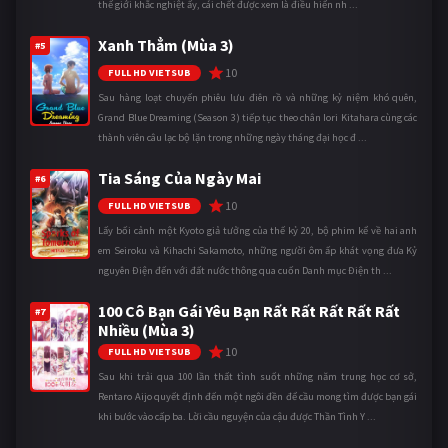
thế giới khắc nghiệt ấy, cái chết được xem là điều hiển nh ...
Xanh Thẳm (Mùa 3)
#5
10
FULL HD VIETSUB
Sau hàng loạt chuyến phiêu lưu điên rồ và những kỷ niệm khó quên,
Grand Blue Dreaming (Season 3) tiếp tục theo chân Iori Kitahara cùng các
thành viên câu lạc bộ lặn trong những ngày tháng đại học đ ...
Tia Sáng Của Ngày Mai
#6
10
FULL HD VIETSUB
Lấy bối cảnh một Kyoto giả tưởng của thế kỷ 20, bộ phim kể về hai anh
em Seiroku và Kihachi Sakamoto, những người ôm ấp khát vọng đưa Kỷ
nguyên Điện đến với đất nước thông qua cuốn Danh mục Điện th ...
100 Cô Bạn Gái Yêu Bạn Rất Rất Rất Rất Rất
#7
Nhiều (Mùa 3)
10
FULL HD VIETSUB
Sau khi trải qua 100 lần thất tình suốt những năm trung học cơ sở,
Rentaro Aijo quyết định đến một ngôi đền để cầu mong tìm được bạn gái
khi bước vào cấp ba. Lời cầu nguyện của cậu được Thần Tình Y ...