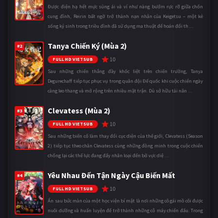
Được điện hạ hết mực sủng ái và ví như nàng bướm rực rỡ giữa chốn
cung đình, Reirin bất ngờ trở thành nạn nhân của Keigetsu – một kẻ
sống ký sinh trong triều đình đã sử dụng ma thuật để hoán đổi th ...
Tanya Chiến Ký (Mùa 2)
#2
10
FULL HD VIETSUB
Sau những chiến thắng đầy khốc liệt trên chiến trường, Tanya
Degurechaff tiếp tục phục vụ trong quân đội Đế quốc khi cuộc chiến ngày
càng leo thang và mở rộng trên nhiều mặt trận. Dù sở hữu tài năn ...
Clevatess (Mùa 2)
#3
10
FULL HD VIETSUB
Sau những biến cố làm thay đổi cục diện của thế giới, Clevatess (Season
2) tiếp tục theo chân Clevatess cùng những đồng minh trong cuộc chiến
chống lại các thế lực đang đẩy nhân loại đến bờ vực diệ ...
Yêu Nhau Đến Tận Ngày Cậu Biến Mất
#4
10
FULL HD VIETSUB
Ẩn sau bức màn của một học viện bí mật là nơi những cô gái mồ côi được
nuôi dưỡng và huấn luyện để trở thành những cỗ máy chiến đấu. Trong