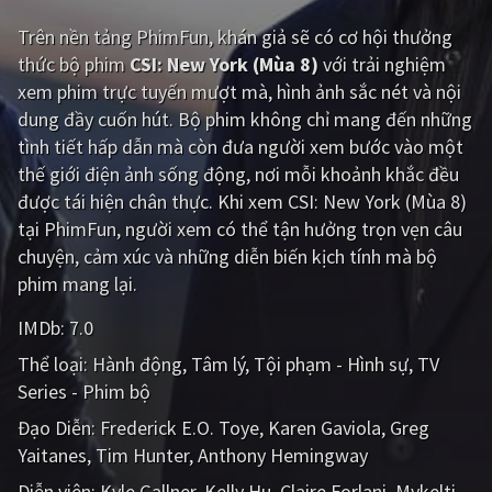
Trên nền tảng
PhimFun
, khán giả sẽ có cơ hội thưởng
Giật gân
Gia đình
thức bộ phim
CSI: New York (Mùa 8)
với trải nghiệm
Bí ẩn
Lịch sử
xem phim trực tuyến mượt mà, hình ảnh sắc nét và nội
dung đầy cuốn hút. Bộ phim không chỉ mang đến những
Viễn Tây
Tiểu sử
tình tiết hấp dẫn mà còn đưa người xem bước vào một
GameShow
DramaTV
thế giới điện ảnh sống động, nơi mỗi khoảnh khắc đều
được tái hiện chân thực. Khi xem CSI: New York (Mùa 8)
QUỐC GIA
tại PhimFun, người xem có thể tận hưởng trọn vẹn câu
chuyện, cảm xúc và những diễn biến kịch tính mà bộ
Âu - Mỹ
Trung Quốc - Hồng Kông
phim mang lại.
Hàn Quốc
Nhật Bản
IMDb:
7.0
Thể loại:
Hành động
Tâm lý
Tội phạm - Hình sự
TV
Ấn Độ
Việt Nam
Series - Phim bộ
Tổng hợp
Đạo Diễn:
Frederick E.O. Toye
Karen Gaviola
Greg
Yaitanes
Tim Hunter
Anthony Hemingway
CẬP NHẬT
Diễn viên:
Kyle Gallner
Kelly Hu
Claire Forlani
Mykelti