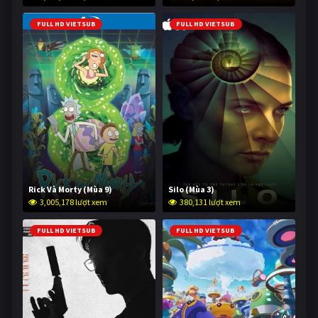
FULL HD VIETSUB
FULL HD VIETSUB
Rick Và Morty (Mùa 9)
Silo (Mùa 3)
3,005,178 lượt xem
380,131 lượt xem
FULL HD VIETSUB
FULL HD VIETSUB