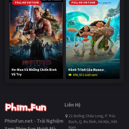
FULL HD VIETSUB
FULL HD VIETSUB
He-Man Và Những Chiến Binh
Hành Trình Của Moana
Vũ Trụ
496,931 lượt xem
246,083 lượt xem
Liên Hệ
22 đường Châu Long, P. Trúc
PhimFun.net - Trải Nghiệm
Bạch, Q. Ba Đình, Hà Nội, Việt
Nam
Xem Phim Fun Mượt Mà