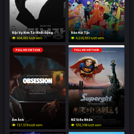
Đặc Vụ Kim Tái Khởi Động
Đảo Hải Tặc
604,063 lượt xem
4,216,933 lượt xem
FULL HD VIETSUB
FULL HD VIETSUB
Ám Ảnh
Nữ Siêu Nhân
727,578 lượt xem
555,398 lượt xem