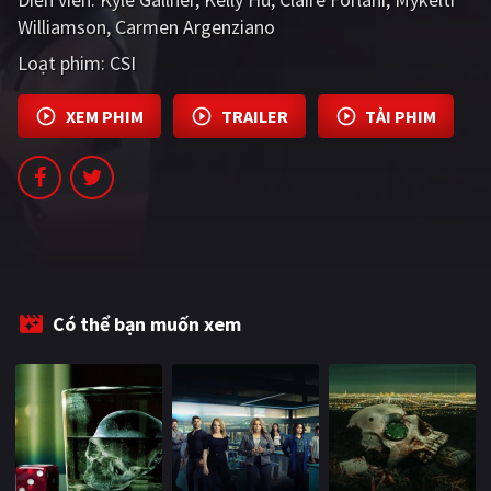
PHIM MỚI
Williamson
Carmen Argenziano
Loạt phim:
CSI
PHIM BỘ
PHIM LẺ
XEM PHIM
TRAILER
TẢI PHIM
PHIM CHIẾU RẠP
TUYỂN TẬP PHIM
BLOG
Có thể bạn muốn xem