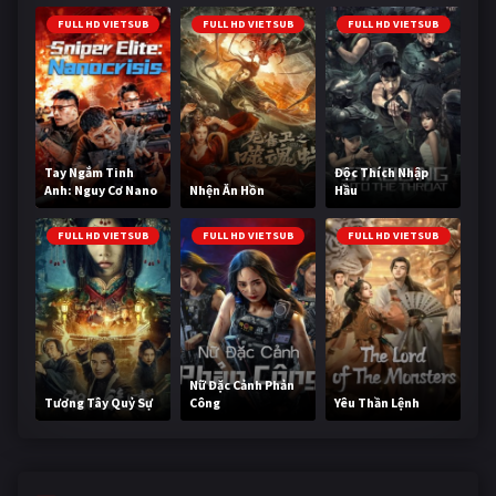
FULL HD VIETSUB
FULL HD VIETSUB
FULL HD VIETSUB
Tay Ngắm Tinh
Độc Thích Nhập
Anh: Nguy Cơ Nano
Nhện Ăn Hồn
Hầu
FULL HD VIETSUB
FULL HD VIETSUB
FULL HD VIETSUB
Nữ Đặc Cảnh Phản
Tương Tây Quỷ Sự
Công
Yêu Thần Lệnh