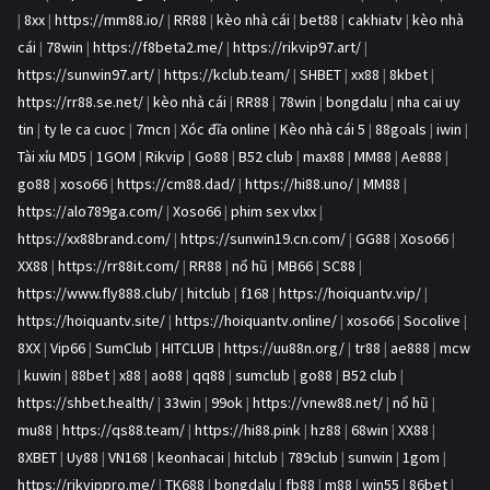
|
8xx
|
https://mm88.io/
|
RR88
|
kèo nhà cái
|
bet88
|
cakhiatv
|
kèo nhà
cái
|
78win
|
https://f8beta2.me/
|
https://rikvip97.art/
|
https://sunwin97.art/
|
https://kclub.team/
|
SHBET
|
xx88
|
8kbet
|
https://rr88.se.net/
|
kèo nhà cái
|
RR88
|
78win
|
bongdalu
|
nha cai uy
tin
|
ty le ca cuoc
|
7mcn
|
Xóc đĩa online
|
Kèo nhà cái 5
|
88goals
|
iwin
|
Tài xỉu MD5
|
1GOM
|
Rikvip
|
Go88
|
B52 club
|
max88
|
MM88
|
Ae888
|
go88
|
xoso66
|
https://cm88.dad/
|
https://hi88.uno/
|
MM88
|
https://alo789ga.com/
|
Xoso66
|
phim sex vlxx
|
https://xx88brand.com/
|
https://sunwin19.cn.com/
|
GG88
|
Xoso66
|
XX88
|
https://rr88it.com/
|
RR88
|
nổ hũ
|
MB66
|
SC88
|
https://www.fly888.club/
|
hitclub
|
f168
|
https://hoiquantv.vip/
|
https://hoiquantv.site/
|
https://hoiquantv.online/
|
xoso66
|
Socolive
|
8XX
|
Vip66
|
SumClub
|
HITCLUB
|
https://uu88n.org/
|
tr88
|
ae888
|
mcw
|
kuwin
|
88bet
|
x88
|
ao88
|
qq88
|
sumclub
|
go88
|
B52 club
|
https://shbet.health/
|
33win
|
99ok
|
https://vnew88.net/
|
nổ hũ
|
mu88
|
https://qs88.team/
|
https://hi88.pink
|
hz88
|
68win
|
XX88
|
8XBET
|
Uy88
|
VN168
|
keonhacai
|
hitclub
|
789club
|
sunwin
|
1gom
|
https://rikvippro.me/
|
TK688
|
bongdalu
|
fb88
|
m88
|
win55
|
86bet
|