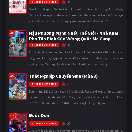
10
FULL HD VIETSUB
Sau khi trải qua 100 lần thất tình suốt những năm trung học cơ sở,
Rentaro Aijo quyết định đến một ngôi đền để cầu mong tìm được bạn gái
khi bước vào cấp ba. Lời cầu nguyện của cậu được Thần Tình Y ...
Hậu Phương Mạnh Nhất Thế Giới - Nhà Khai
#8
Phá Tân Binh Của Vương Quốc Mê Cung
10
FULL HD VIETSUB
Atobe Arihito, một nhân viên văn phòng luôn cống hiến hết mình cho
công việc, bất ngờ gặp tai nạn và được chuyển sinh đến dị giới mang tên
Vương quốc Mê Cung. Tại đây, anh trở thành một mạo hiểm gi ...
Thất Nghiệp Chuyển Sinh (Mùa 3)
#9
5
FULL HD VIETSUB
Sau những biến cố làm thay đổi cuộc đời, Rudeus Greyrat tiếp tục bước
vào một hành trình mới để trưởng thành cả về sức mạnh lẫn tinh thần.
Khi đối mặt với những thử thách ngày càng khắc nghiệt, anh ...
Đuốc Đen
#10
10
FULL HD VIETSUB
Jirô là một cậu bé được ông nuôi dưỡng và rèn luyện để trở thành ninja,