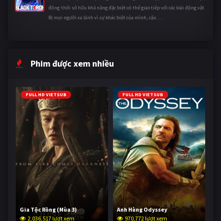
đồng thời sở hữu khả năng đặc biệt có thể giao tiếp với các loài động vật.
Bị mọi người xa lánh vì sự khác biệt của mình, cậu ...
Phim được xem nhiều
FULL HD VIETSUB
FULL HD VIETSUB
Gia Tộc Rồng (Mùa 3)
Anh Hùng Odyssey
2,036,517 lượt xem
970,772 lượt xem