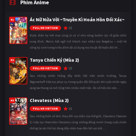
Phim Anime
Ác Nữ Nửa Vời ~Truyền Kì Hoán Hồn Đổi Xác~
#1
10
FULL HD VIETSUB
Được điện hạ hết mực sủng ái và ví như nàng bướm rực rỡ giữa chốn
cung đình, Reirin bất ngờ trở thành nạn nhân của Keigetsu – một kẻ
sống ký sinh trong triều đình đã sử dụng ma thuật để hoán đổi th ...
Tanya Chiến Ký (Mùa 2)
#2
10
FULL HD VIETSUB
Sau những chiến thắng đầy khốc liệt trên chiến trường, Tanya
Degurechaff tiếp tục phục vụ trong quân đội Đế quốc khi cuộc chiến ngày
càng leo thang và mở rộng trên nhiều mặt trận. Dù sở hữu tài năn ...
Clevatess (Mùa 2)
#3
10
FULL HD VIETSUB
Sau những biến cố làm thay đổi cục diện của thế giới, Clevatess (Season
2) tiếp tục theo chân Clevatess cùng những đồng minh trong cuộc chiến
chống lại các thế lực đang đẩy nhân loại đến bờ vực diệ ...