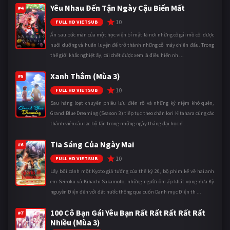
Yêu Nhau Đến Tận Ngày Cậu Biến Mất
#4
10
FULL HD VIETSUB
Ẩn sau bức màn của một học viện bí mật là nơi những cô gái mồ côi được
nuôi dưỡng và huấn luyện để trở thành những cỗ máy chiến đấu. Trong
thế giới khắc nghiệt ấy, cái chết được xem là điều hiển nh ...
Xanh Thẳm (Mùa 3)
#5
10
FULL HD VIETSUB
Sau hàng loạt chuyến phiêu lưu điên rồ và những kỷ niệm khó quên,
Grand Blue Dreaming (Season 3) tiếp tục theo chân Iori Kitahara cùng các
thành viên câu lạc bộ lặn trong những ngày tháng đại học đ ...
Tia Sáng Của Ngày Mai
#6
10
FULL HD VIETSUB
Lấy bối cảnh một Kyoto giả tưởng của thế kỷ 20, bộ phim kể về hai anh
em Seiroku và Kihachi Sakamoto, những người ôm ấp khát vọng đưa Kỷ
nguyên Điện đến với đất nước thông qua cuốn Danh mục Điện th ...
100 Cô Bạn Gái Yêu Bạn Rất Rất Rất Rất Rất
#7
Nhiều (Mùa 3)