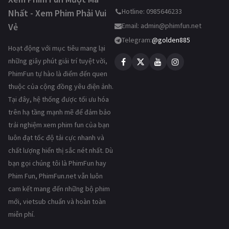
Hotline: 0985646233
Nhất - Xem Phim Phải Vui
Vẻ
Email:
admin@phimfun.net
Telegram:
@golden885
Hoạt động với mục tiêu mang lại
những giây phút giải trí tuyệt vời,
PhimFun tự hào là điểm đến quen
thuộc của cộng đồng yêu điện ảnh.
Tại đây, hệ thống được tối ưu hóa
trên hạ tầng mạnh mẽ để đảm bảo
trải nghiệm xem phim fun của bạn
luôn đạt tốc độ tải cực nhanh và
chất lượng hiển thị sắc nét nhất. Dù
bạn gọi chúng tôi là PhimFun hay
Phim Fun, PhimFun.net vẫn luôn
cam kết mang đến những bộ phim
mới, vietsub chuẩn và hoàn toàn
miễn phí.