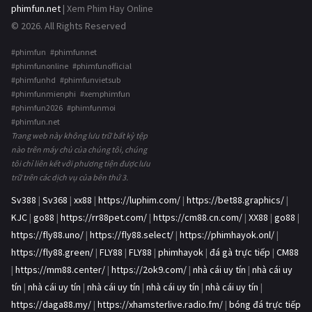
phimfun.net
| Xem Phim Hay Online
© 2026. All Rights Reserved
#phimfun #phimfunnet
#phimfunonline #phimfunofficial
#phimfunhd #phimfunvietsub
#phimfunmienphi #xemphimfun
#phimfun2026 #phimfunmoi
#phimfun.net
Trang web này không lưu trữ bất kỳ tệp
nào trên máy chủ của chúng tôi, chúng
tôi chỉ liên kết với phương tiện được lưu
trữ trên các dịch vụ của bên thứ 3.
Sv388
|
Sv368
|
xx88
|
https://luphim.com/
|
https://bet88.graphics/
|
KJC
|
go88
|
https://rr88pet.com/
|
https://cm88.cn.com/
|
XX88
|
go88
|
https://fly88.uno/
|
https://fly88.select/
|
https://phimhayok.onl/
|
https://fly88.green/
|
FLY88
|
FLY88
|
phimhayok
|
đá gà trực tiếp
|
CM88
|
https://mm88.center/
|
https://2ok9.com/
|
nhà cái uy tín
|
nhà cái uy
tín
|
nhà cái uy tín
|
nhà cái uy tín
|
nhà cái uy tín
|
nhà cái uy tín
|
https://daga88.my/
|
https://xhamsterlive.radio.fm/
|
bóng đá trực tiếp