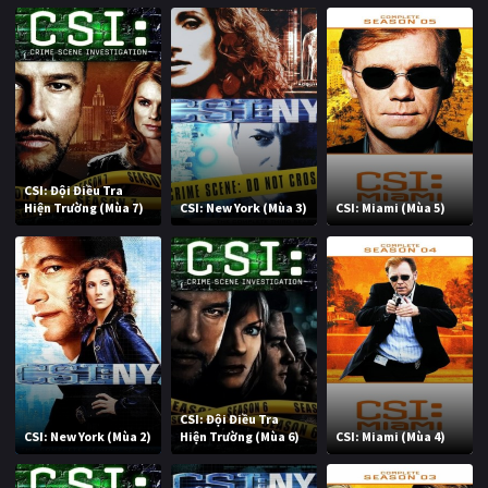
CSI: Đội Điều Tra
Hiện Trường (Mùa 7)
CSI: New York (Mùa 3)
CSI: Miami (Mùa 5)
CSI: Đội Điều Tra
CSI: New York (Mùa 2)
Hiện Trường (Mùa 6)
CSI: Miami (Mùa 4)