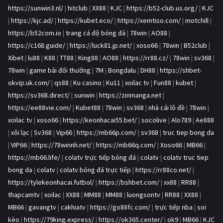
https://sunwin3.nl/
|
hitclub
|
XX88
|
KJC
|
https://b52-club.us.org/
|
KJC
|
https://kjc.ad/
|
https://kubet.eco/
|
https://xemtiso.com/
|
motchill
|
https://b52com.io
|
trang cá độ bóng đá
|
78win
|
AO88
|
https://c168.guide/
|
https://luck81.jp.net/
|
xoso66
|
78win
|
B52club
|
Xibet
|
lu88
|
K88
|
TT88
|
King88
|
AO88
|
https://rr88.cz/
|
78win
|
sv368
|
78win
|
game bài đổi thưởng
|
7M
|
Bongdalu
|
DH88
|
https://shbet-
okvip.uk.com/
|
qs88
|
Ku casino
|
Ku11
|
xoilac tv
|
Fun88
|
kubet
|
https://sv368.direct/
|
sunwin
|
https://zinmanga.net
|
https://ee88vie.com/
|
Kubet88
|
78win
|
sv368
|
nhà cái lô đề
|
78win
|
xoilac tv
|
xoso66
|
https://keonhacai55.bet/
|
socolive
|
Alo789
|
Ae888
|
xôi lạc
|
Sv368
|
Vip66
|
https://mb66p.com/
|
sv368
|
truc tiep bong da
|
VIP66
|
https://78winnh.net/
|
https://mb66q.com/
|
Xoso66
|
MB66
|
https://mb66.life/
|
colatv trực tiếp bóng đá
|
colatv
|
colatv truc tiep
bong da
|
colatv
|
colatv bóng đá trực tiếp
|
https://rr88co.net/
|
https://tylekeonhacai.futbol/
|
https://bshbet.com/
|
xx88
|
RR88
|
thapcamtv
|
xoilac
|
XX88
|
MM88
|
MM88
|
luongsontv
|
RR88
|
XX88
|
MB66
|
gavangtv
|
cakhiatv
|
https://go88fc.com/
|
trực tiếp nba
|
soi
kèo
|
https://79king.express/
|
https://ok365.center/
|
ok9
|
MB66
|
KJC