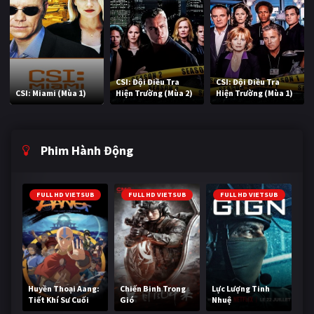
CSI: Đội Điều Tra
CSI: Đội Điều Tra
CSI: Miami (Mùa 1)
Hiện Trường (Mùa 2)
Hiện Trường (Mùa 1)
Phim Hành Động
FULL HD VIETSUB
FULL HD VIETSUB
FULL HD VIETSUB
Huyền Thoại Aang:
Chiến Binh Trong
Lực Lượng Tinh
Tiết Khí Sư Cuối
Gió
Nhuệ
Cùng