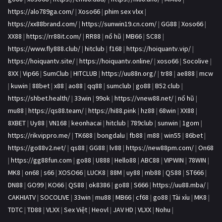
https://alo789ga.com/
|
Xoso66
|
phim sex vlxx
|
https://xx88brand.com/
|
https://sunwin19.cn.com/
|
GG88
|
Xoso66
|
XX88
|
https://rr88it.com/
|
RR88
|
nổ hũ
|
MB66
|
SC88
|
https://www.fly888.club/
|
hitclub
|
f168
|
https://hoiquantv.vip/
|
https://hoiquantv.site/
|
https://hoiquantv.online/
|
xoso66
|
Socolive
|
8XX
|
Vip66
|
SumClub
|
HITCLUB
|
https://uu88n.org/
|
tr88
|
ae888
|
mcw
|
kuwin
|
88bet
|
x88
|
ao88
|
qq88
|
sumclub
|
go88
|
B52 club
|
https://shbet.health/
|
33win
|
99ok
|
https://vnew88.net/
|
nổ hũ
|
mu88
|
https://qs88.team/
|
https://hi88.pink
|
hz88
|
68win
|
XX88
|
8XBET
|
Uy88
|
VN168
|
keonhacai
|
hitclub
|
789club
|
sunwin
|
1gom
|
https://rikvippro.me/
|
TK688
|
bongdalu
|
fb88
|
m88
|
win55
|
86bet
|
https://go88v2.net/
|
qs88
|
GG88
|
lv88
|
https://new88pm.com/
|
On68
|
https://gg88fun.com
|
go88
|
U888
|
Hello88
|
ABC88
|
VIPWIN
|
78WIN
|
MK8
|
on68
|
s66
|
XOSO66
|
LUCK8
|
88M
|
uy88
|
mb88
|
QS88
|
ST666
|
DN88
|
GO99
|
KO66
|
QS88
|
ok8386
|
go88
|
S666
|
https://uu88.mba/
|
CAKHIATV
|
SOCOLIVE
|
33win
|
mu88
|
MB66
|
cf68
|
go88
|
Tài xỉu
|
MK8
|
TDTC
|
TD88
|
VLXX
|
Sex Việt
|
Heovl
|
JAV HD
|
VLXX
|
Nohu
|