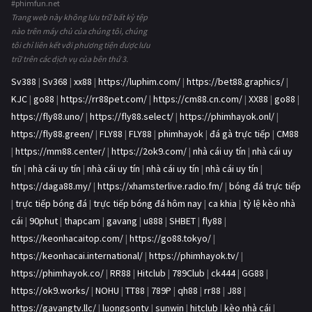
#phimfun.net
Trang web này không lưu trữ bất kỳ tệp
nào trên máy chủ của chúng tôi, chúng
tôi chỉ liên kết với phương tiện được lưu
trữ trên các dịch vụ của bên thứ 3.
Sv388
|
Sv368
|
xx88
|
https://luphim.com/
|
https://bet88.graphics/
|
KJC
|
go88
|
https://rr88pet.com/
|
https://cm88.cn.com/
|
XX88
|
go88
|
https://fly88.uno/
|
https://fly88.select/
|
https://phimhayok.onl/
|
https://fly88.green/
|
FLY88
|
FLY88
|
phimhayok
|
đá gà trực tiếp
|
CM88
|
https://mm88.center/
|
https://2ok9.com/
|
nhà cái uy tín
|
nhà cái uy
tín
|
nhà cái uy tín
|
nhà cái uy tín
|
nhà cái uy tín
|
nhà cái uy tín
|
https://daga88.my/
|
https://xhamsterlive.radio.fm/
|
bóng đá trực tiếp
|
trực tiếp bóng đá
|
trực tiếp bóng đá hôm nay
|
ca khia
|
tỷ lệ kèo nhà
cái
|
90phut
|
thapcam
|
gavang
|
u888
|
SHBET
|
fly88
|
https://keonhacaitop.com/
|
https://go88.tokyo/
|
https://keonhacai.international/
|
https://phimhayok.tv/
|
https://phimhayok.co/
|
RR88
|
Hitclub
|
789Club
|
ck444
|
GG88
|
https://ok9.works/
|
NOHU
|
TT88
|
789P
|
qh88
|
rr88
|
J88
|
https://gavangtv.llc/
|
luongsontv
|
sunwin
|
hitclub
|
kèo nhà cái
|