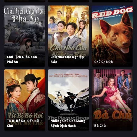
Chủ Tịch Giả Danh
Chủ Nhà Của Nghiệp
Phá Án
Báo
Chú Chó Đỏ
Từ Bị Bỏ Rơi Đến Nữ
Những Chú Chó Mang
Chủ
Bệnh Dịch Hạch
Bà Chủ