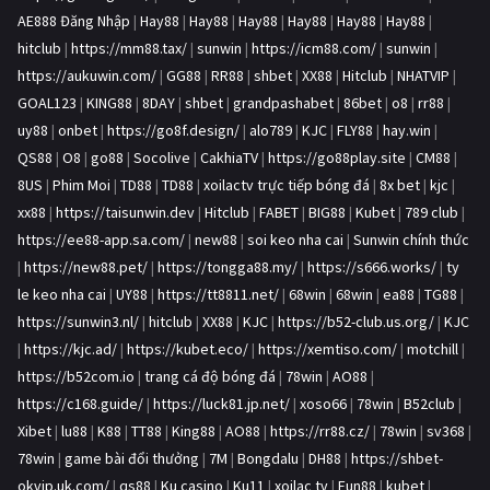
AE888 Đăng Nhập
|
Hay88
|
Hay88
|
Hay88
|
Hay88
|
Hay88
|
Hay88
|
hitclub
|
https://mm88.tax/
|
sunwin
|
https://icm88.com/
|
sunwin
|
https://aukuwin.com/
|
GG88
|
RR88
|
shbet
|
XX88
|
Hitclub
|
NHATVIP
|
GOAL123
|
KING88
|
8DAY
|
shbet
|
grandpashabet
|
86bet
|
o8
|
rr88
|
uy88
|
onbet
|
https://go8f.design/
|
alo789
|
KJC
|
FLY88
|
hay.win
|
QS88
|
O8
|
go88
|
Socolive
|
CakhiaTV
|
https://go88play.site
|
CM88
|
8US
|
Phim Moi
|
TD88
|
TD88
|
xoilactv trực tiếp bóng đá
|
8x bet
|
kjc
|
xx88
|
https://taisunwin.dev
|
Hitclub
|
FABET
|
BIG88
|
Kubet
|
789 club
|
https://ee88-app.sa.com/
|
new88
|
soi keo nha cai
|
Sunwin chính thức
|
https://new88.pet/
|
https://tongga88.my/
|
https://s666.works/
|
ty
le keo nha cai
|
UY88
|
https://tt8811.net/
|
68win
|
68win
|
ea88
|
TG88
|
https://sunwin3.nl/
|
hitclub
|
XX88
|
KJC
|
https://b52-club.us.org/
|
KJC
|
https://kjc.ad/
|
https://kubet.eco/
|
https://xemtiso.com/
|
motchill
|
https://b52com.io
|
trang cá độ bóng đá
|
78win
|
AO88
|
https://c168.guide/
|
https://luck81.jp.net/
|
xoso66
|
78win
|
B52club
|
Xibet
|
lu88
|
K88
|
TT88
|
King88
|
AO88
|
https://rr88.cz/
|
78win
|
sv368
|
78win
|
game bài đổi thưởng
|
7M
|
Bongdalu
|
DH88
|
https://shbet-
okvip.uk.com/
|
qs88
|
Ku casino
|
Ku11
|
xoilac tv
|
Fun88
|
kubet
|