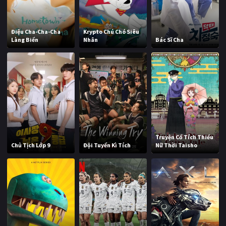
Điệu Cha-Cha-Cha
Krypto Chú Chó Siêu
Làng Biển
Nhân
Bác Sĩ Cha
Truyện Cổ Tích Thiếu
Chủ Tịch Lớp 9
Đội Tuyển Kì Tích
Nữ Thời Taisho