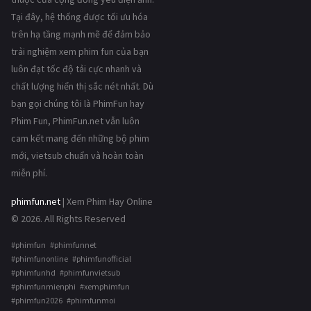
Tại đây, hệ thống được tối ưu hóa
trên hạ tầng mạnh mẽ để đảm bảo
trải nghiệm xem phim fun của bạn
luôn đạt tốc độ tải cực nhanh và
chất lượng hiển thị sắc nét nhất. Dù
bạn gọi chúng tôi là PhimFun hay
Phim Fun, PhimFun.net vẫn luôn
cam kết mang đến những bộ phim
mới, vietsub chuẩn và hoàn toàn
miễn phí.
phimfun.net
| Xem Phim Hay Online
© 2026. All Rights Reserved
#phimfun #phimfunnet
#phimfunonline #phimfunofficial
#phimfunhd #phimfunvietsub
#phimfunmienphi #xemphimfun
#phimfun2026 #phimfunmoi