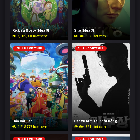
Rick Và Morty (Mùa 9)
Silo (Mùa 3)
3,005,904 lượt xem
381,882 lượt xem
FULL HD VIETSUB
FULL HD VIETSUB
Đảo Hải Tặc
Đặc Vụ Kim Tái Khởi Động
4,218,778 lượt xem
604,821 lượt xem
FULL HD VIETSUB
FULL HD VIETSUB