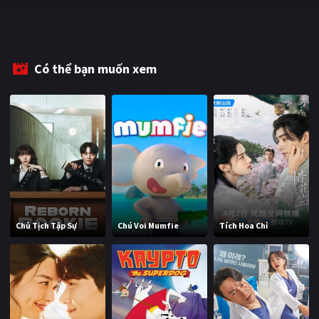
PHIM MỚI
PHIM BỘ
Có thể bạn muốn xem
PHIM LẺ
PHIM CHIẾU RẠP
TUYỂN TẬP PHIM
BLOG
Chủ Tịch Tập Sự
Chú Voi Mumfie
Tích Hoa Chỉ