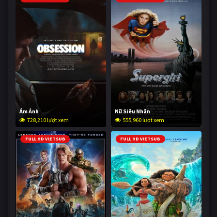
Ám Ảnh
Nữ Siêu Nhân
728,210 lượt xem
555,960 lượt xem
FULL HD VIETSUB
FULL HD VIETSUB