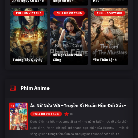
Anh: Nguy Cơ Nano
Nhện Ăn Hồn
Hầu
FULL HD VIETSUB
FULL HD VIETSUB
FULL HD VIETSUB
Nữ Đặc Cảnh Phản
Tương Tây Quỷ Sự
Công
Yêu Thần Lệnh
Phim Anime
Ác Nữ Nửa Vời ~Truyền Kì Hoán Hồn Đổi Xác~
#1
10
FULL HD VIETSUB
Được điện hạ hết mực sủng ái và ví như nàng bướm rực rỡ giữa chốn
cung đình, Reirin bất ngờ trở thành nạn nhân của Keigetsu – một kẻ
sống ký sinh trong triều đình đã sử dụng ma thuật để hoán đổi th ...