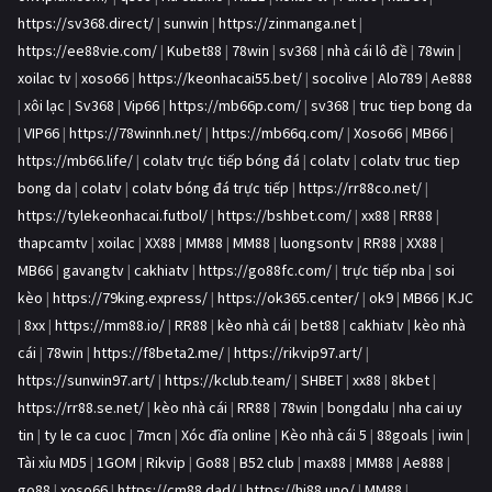
https://sv368.direct/
|
sunwin
|
https://zinmanga.net
|
https://ee88vie.com/
|
Kubet88
|
78win
|
sv368
|
nhà cái lô đề
|
78win
|
xoilac tv
|
xoso66
|
https://keonhacai55.bet/
|
socolive
|
Alo789
|
Ae888
|
xôi lạc
|
Sv368
|
Vip66
|
https://mb66p.com/
|
sv368
|
truc tiep bong da
|
VIP66
|
https://78winnh.net/
|
https://mb66q.com/
|
Xoso66
|
MB66
|
https://mb66.life/
|
colatv trực tiếp bóng đá
|
colatv
|
colatv truc tiep
bong da
|
colatv
|
colatv bóng đá trực tiếp
|
https://rr88co.net/
|
https://tylekeonhacai.futbol/
|
https://bshbet.com/
|
xx88
|
RR88
|
thapcamtv
|
xoilac
|
XX88
|
MM88
|
MM88
|
luongsontv
|
RR88
|
XX88
|
MB66
|
gavangtv
|
cakhiatv
|
https://go88fc.com/
|
trực tiếp nba
|
soi
kèo
|
https://79king.express/
|
https://ok365.center/
|
ok9
|
MB66
|
KJC
|
8xx
|
https://mm88.io/
|
RR88
|
kèo nhà cái
|
bet88
|
cakhiatv
|
kèo nhà
cái
|
78win
|
https://f8beta2.me/
|
https://rikvip97.art/
|
https://sunwin97.art/
|
https://kclub.team/
|
SHBET
|
xx88
|
8kbet
|
https://rr88.se.net/
|
kèo nhà cái
|
RR88
|
78win
|
bongdalu
|
nha cai uy
tin
|
ty le ca cuoc
|
7mcn
|
Xóc đĩa online
|
Kèo nhà cái 5
|
88goals
|
iwin
|
Tài xỉu MD5
|
1GOM
|
Rikvip
|
Go88
|
B52 club
|
max88
|
MM88
|
Ae888
|
go88
|
xoso66
|
https://cm88.dad/
|
https://hi88.uno/
|
MM88
|