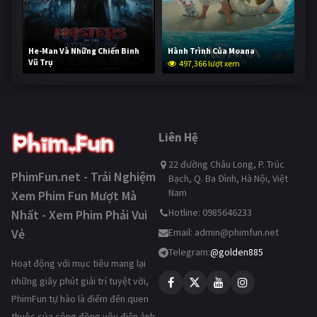
He-Man Và Những Chiến Binh
Hành Trình Của Moana
Vũ Trụ
497,366 lượt xem
246,650 lượt xem
Liên Hệ
22 đường Châu Long, P. Trúc
PhimFun.net - Trải Nghiệm
Bạch, Q. Ba Đình, Hà Nội, Việt
Nam
Xem Phim Fun Mượt Mà
Hotline: 0985646233
Nhất - Xem Phim Phải Vui
Vẻ
Email:
admin@phimfun.net
Telegram:
@golden885
Hoạt động với mục tiêu mang lại
những giây phút giải trí tuyệt vời,
PhimFun tự hào là điểm đến quen
thuộc của cộng đồng yêu điện ảnh.