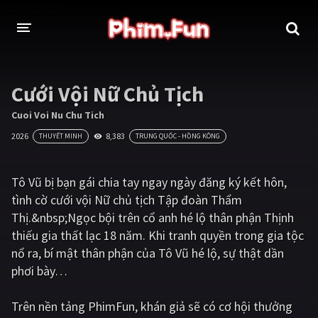
THỂ LOẠI
Cưới Vội Nữ Chủ Tịch
Thần thoại - Cổ trang
Hành động
Cuoi Voi Nu Chu Tich
2026
8,383
THUYẾT MINH
TRUNG QUỐC - HỒNG KÔNG
Tâm lý
Chiến tranh
Võ thuật - Kiếm hiệp
Nhạc kịch
Tô Vũ bị bạn gái chia tay ngay ngày đăng ký kết hôn,
tình cờ cưới vội Nữ chủ tịch Tập đoàn Thẩm
Kinh dị
Tội phạm - Hình sự
Thị.&nbsp;Ngọc bội trên cổ anh hé lộ thân phận Thịnh
Phiêu lưu
Hài hước
thiếu gia thất lạc 18 năm. Khi tranh quyền trong gia tộc
nổ ra, bí mật thân phận của Tô Vũ hé lộ, sự thật dần
Viễn tưởng
Khoa học - Tài liệu
phơi bày…
Hoạt hình
Thể thao
Trên nền tảng
PhimFun
, khán giả sẽ có cơ hội thưởng
Tình cảm - Lãng mạn
Kỳ ảo