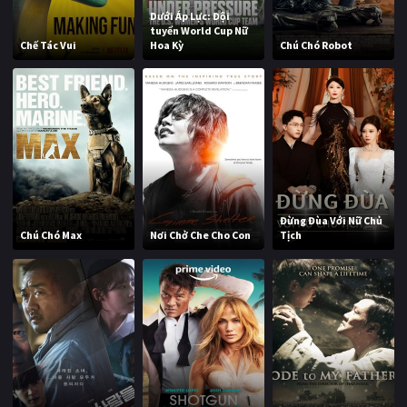
Dưới Áp Lực: Đội
tuyển World Cup Nữ
Chế Tác Vui
Hoa Kỳ
Chú Chó Robot
Đừng Đùa Với Nữ Chủ
Chú Chó Max
Nơi Chở Che Cho Con
Tịch