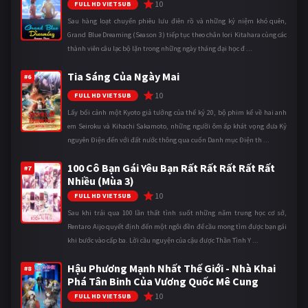
10
FULL HD VIETSUB
Sau hàng loạt chuyến phiêu lưu điên rồ và những kỷ niệm khó quên,
Grand Blue Dreaming (Season 3) tiếp tục theo chân Iori Kitahara cùng các
thành viên câu lạc bộ lặn trong những ngày tháng đại học đ ...
Tia Sáng Của Ngày Mai
#6
10
FULL HD VIETSUB
Lấy bối cảnh một Kyoto giả tưởng của thế kỷ 20, bộ phim kể về hai anh
em Seiroku và Kihachi Sakamoto, những người ôm ấp khát vọng đưa Kỷ
nguyên Điện đến với đất nước thông qua cuốn Danh mục Điện th ...
100 Cô Bạn Gái Yêu Bạn Rất Rất Rất Rất Rất
#7
Nhiều (Mùa 3)
10
FULL HD VIETSUB
Sau khi trải qua 100 lần thất tình suốt những năm trung học cơ sở,
Rentaro Aijo quyết định đến một ngôi đền để cầu mong tìm được bạn gái
khi bước vào cấp ba. Lời cầu nguyện của cậu được Thần Tình Y ...
Hậu Phương Mạnh Nhất Thế Giới - Nhà Khai
#8
Phá Tân Binh Của Vương Quốc Mê Cung
10
FULL HD VIETSUB