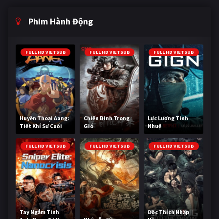
Phim Hành Động
FULL HD VIETSUB
FULL HD VIETSUB
FULL HD VIETSUB
Huyền Thoại Aang:
Chiến Binh Trong
Lực Lượng Tinh
Tiết Khí Sư Cuối
Gió
Nhuệ
Cùng
FULL HD VIETSUB
FULL HD VIETSUB
FULL HD VIETSUB
Tay Ngắm Tinh
Độc Thích Nhập