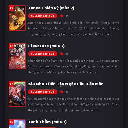
Tanya Chiến Ký (Mùa 2)
#2
10
FULL HD VIETSUB
Sau những chiến thắng đầy khốc liệt trên chiến trường, Tanya
Degurechaff tiếp tục phục vụ trong quân đội Đế quốc khi cuộc chiến ngày
càng leo thang và mở rộng trên nhiều mặt trận. Dù sở hữu tài năn ...
Clevatess (Mùa 2)
#3
10
FULL HD VIETSUB
Sau những biến cố làm thay đổi cục diện của thế giới, Clevatess (Season
2) tiếp tục theo chân Clevatess cùng những đồng minh trong cuộc chiến
chống lại các thế lực đang đẩy nhân loại đến bờ vực diệ ...
Yêu Nhau Đến Tận Ngày Cậu Biến Mất
#4
10
FULL HD VIETSUB
Ẩn sau bức màn của một học viện bí mật là nơi những cô gái mồ côi được
nuôi dưỡng và huấn luyện để trở thành những cỗ máy chiến đấu. Trong
thế giới khắc nghiệt ấy, cái chết được xem là điều hiển nh ...
Xanh Thẳm (Mùa 3)
#5