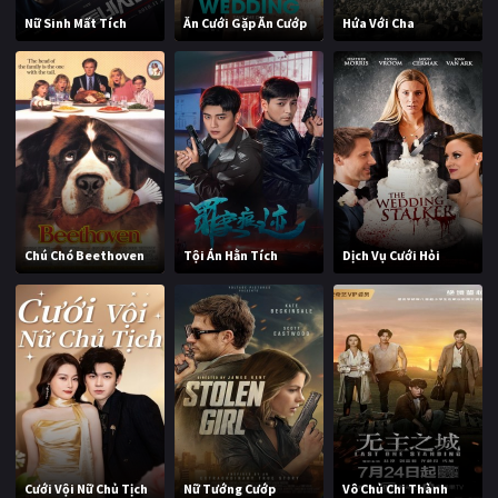
Nữ Sinh Mất Tích
Ăn Cưới Gặp Ăn Cướp
Hứa Với Cha
Chú Chó Beethoven
Tội Án Hằn Tích
Dịch Vụ Cưới Hỏi
Cưới Vội Nữ Chủ Tịch
Nữ Tướng Cướp
Vô Chủ Chi Thành