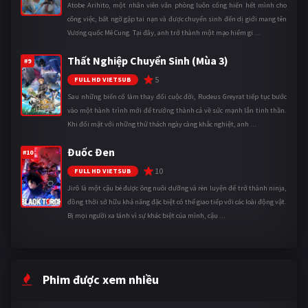
Atobe Arihito, một nhân viên văn phòng luôn cống hiến hết mình cho
công việc, bất ngờ gặp tai nạn và được chuyển sinh đến dị giới mang tên
Vương quốc Mê Cung. Tại đây, anh trở thành một mạo hiểm gi ...
Thất Nghiệp Chuyển Sinh (Mùa 3)
#9
5
FULL HD VIETSUB
Sau những biến cố làm thay đổi cuộc đời, Rudeus Greyrat tiếp tục bước
vào một hành trình mới để trưởng thành cả về sức mạnh lẫn tinh thần.
Khi đối mặt với những thử thách ngày càng khắc nghiệt, anh ...
Đuốc Đen
#10
10
FULL HD VIETSUB
Jirô là một cậu bé được ông nuôi dưỡng và rèn luyện để trở thành ninja,
đồng thời sở hữu khả năng đặc biệt có thể giao tiếp với các loài động vật.
Bị mọi người xa lánh vì sự khác biệt của mình, cậu ...
Phim được xem nhiều