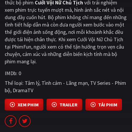
thức bộ phim
Cưới Vội Nữ Chủ Tịch
với trải nghiệm
xem phim trực tuyến mượt mà, hình ảnh sắc nét và nội
Giật gân
Gia đình
dung đầy cuốn hút. Bộ phim không chỉ mang đến những
Bí ẩn
Lịch sử
tình tiết hấp dẫn mà còn đưa người xem bước vào một
thế giới điện ảnh sống động, nơi mỗi khoảnh khắc đều
Viễn Tây
Tiểu sử
được tái hiện chân thực. Khi xem Cưới Vội Nữ Chủ Tịch
GameShow
DramaTV
tại PhimFun, người xem có thể tận hưởng trọn vẹn câu
chuyện, cảm xúc và những diễn biến kịch tính mà bộ
QUỐC GIA
phim mang lại.
IMDb:
0
Âu - Mỹ
Trung Quốc - Hồng Kông
Thể loại:
Tâm lý
Tình cảm - Lãng mạn
TV Series - Phim
Hàn Quốc
Nhật Bản
bộ
DramaTV
Ấn Độ
Việt Nam
XEM PHIM
TRAILER
TẢI PHIM
Tổng hợp
CẬP NHẬT