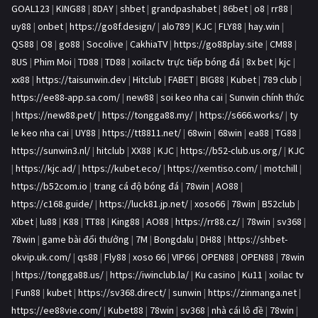
GOAL123
|
KING88
|
8DAY
|
shbet
|
grandpashabet
|
86bet
|
o8
|
rr88
|
uy88
|
onbet
|
https://go8f.design/
|
alo789
|
KJC
|
FLY88
|
hay.win
|
QS88
|
O8
|
go88
|
Socolive
|
CakhiaTV
|
https://go88play.site
|
CM88
|
8US
|
Phim Moi
|
TD88
|
TD88
|
xoilactv trực tiếp bóng đá
|
8x bet
|
kjc
|
xx88
|
https://taisunwin.dev
|
Hitclub
|
FABET
|
BIG88
|
Kubet
|
789 club
|
https://ee88-app.sa.com/
|
new88
|
soi keo nha cai
|
Sunwin chính thức
|
https://new88.pet/
|
https://tongga88.my/
|
https://s666.works/
|
ty
le keo nha cai
|
UY88
|
https://tt8811.net/
|
68win
|
68win
|
ea88
|
TG88
|
https://sunwin3.nl/
|
hitclub
|
XX88
|
KJC
|
https://b52-club.us.org/
|
KJC
|
https://kjc.ad/
|
https://kubet.eco/
|
https://xemtiso.com/
|
motchill
|
https://b52com.io
|
trang cá độ bóng đá
|
78win
|
AO88
|
https://c168.guide/
|
https://luck81.jp.net/
|
xoso66
|
78win
|
B52club
|
Xibet
|
lu88
|
K88
|
TT88
|
King88
|
AO88
|
https://rr88.cz/
|
78win
|
sv368
|
78win
|
game bài đổi thưởng
|
7M
|
Bongdalu
|
DH88
|
https://shbet-
okvip.uk.com/
|
qs88
|
Fly88
|
xoso 66
|
VIP66
|
OPEN88
|
OPEN88
|
78win
|
https://tongga88.us/
|
https://iwinclub.la/
|
Ku casino
|
Ku11
|
xoilac tv
|
Fun88
|
kubet
|
https://sv368.direct/
|
sunwin
|
https://zinmanga.net
|
https://ee88vie.com/
|
Kubet88
|
78win
|
sv368
|
nhà cái lô đề
|
78win
|