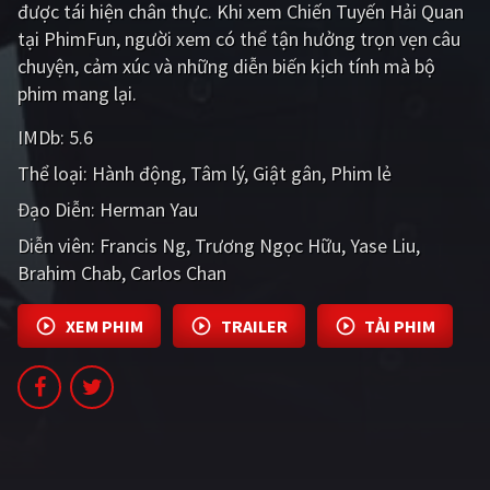
được tái hiện chân thực. Khi xem Chiến Tuyến Hải Quan
PHIM MỚI
tại PhimFun, người xem có thể tận hưởng trọn vẹn câu
PHIM BỘ
chuyện, cảm xúc và những diễn biến kịch tính mà bộ
phim mang lại.
PHIM LẺ
IMDb:
5.6
PHIM CHIẾU RẠP
Thể loại:
Hành động
Tâm lý
Giật gân
Phim lẻ
TUYỂN TẬP PHIM
Đạo Diễn:
Herman Yau
BLOG
Diễn viên:
Francis Ng
Trương Ngọc Hữu
Yase Liu
Brahim Chab
Carlos Chan
XEM PHIM
TRAILER
TẢI PHIM