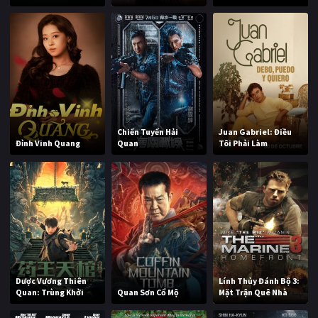
Chiến Tuyến Hải
Juan Gabriel: Điều
Đỉnh Vinh Quang
Quan
Tôi Phải Làm
Dược Vương Thiên
Lính Thủy Đánh Bộ 3:
Quan: Trùng Khởi
Quan Sơn Cổ Mộ
Mặt Trận Quê Nhà