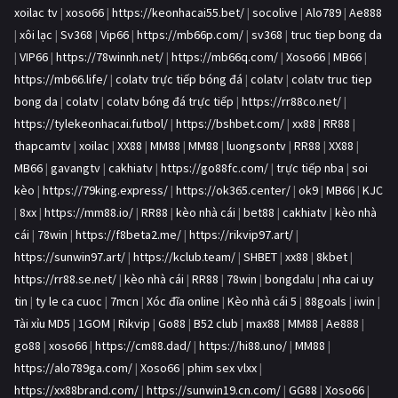
xoilac tv
|
xoso66
|
https://keonhacai55.bet/
|
socolive
|
Alo789
|
Ae888
|
xôi lạc
|
Sv368
|
Vip66
|
https://mb66p.com/
|
sv368
|
truc tiep bong da
|
VIP66
|
https://78winnh.net/
|
https://mb66q.com/
|
Xoso66
|
MB66
|
https://mb66.life/
|
colatv trực tiếp bóng đá
|
colatv
|
colatv truc tiep
bong da
|
colatv
|
colatv bóng đá trực tiếp
|
https://rr88co.net/
|
https://tylekeonhacai.futbol/
|
https://bshbet.com/
|
xx88
|
RR88
|
thapcamtv
|
xoilac
|
XX88
|
MM88
|
MM88
|
luongsontv
|
RR88
|
XX88
|
MB66
|
gavangtv
|
cakhiatv
|
https://go88fc.com/
|
trực tiếp nba
|
soi
kèo
|
https://79king.express/
|
https://ok365.center/
|
ok9
|
MB66
|
KJC
|
8xx
|
https://mm88.io/
|
RR88
|
kèo nhà cái
|
bet88
|
cakhiatv
|
kèo nhà
cái
|
78win
|
https://f8beta2.me/
|
https://rikvip97.art/
|
https://sunwin97.art/
|
https://kclub.team/
|
SHBET
|
xx88
|
8kbet
|
https://rr88.se.net/
|
kèo nhà cái
|
RR88
|
78win
|
bongdalu
|
nha cai uy
tin
|
ty le ca cuoc
|
7mcn
|
Xóc đĩa online
|
Kèo nhà cái 5
|
88goals
|
iwin
|
Tài xỉu MD5
|
1GOM
|
Rikvip
|
Go88
|
B52 club
|
max88
|
MM88
|
Ae888
|
go88
|
xoso66
|
https://cm88.dad/
|
https://hi88.uno/
|
MM88
|
https://alo789ga.com/
|
Xoso66
|
phim sex vlxx
|
https://xx88brand.com/
|
https://sunwin19.cn.com/
|
GG88
|
Xoso66
|