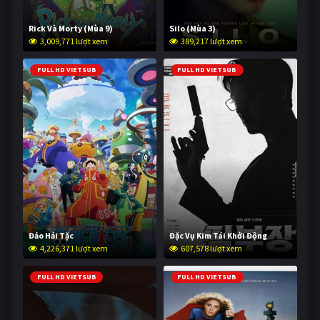
Rick Và Morty (Mùa 9)
Silo (Mùa 3)
3,009,771 lượt xem
389,217 lượt xem
FULL HD VIETSUB
FULL HD VIETSUB
Đảo Hải Tặc
Đặc Vụ Kim Tái Khởi Động
4,226,371 lượt xem
607,578 lượt xem
FULL HD VIETSUB
FULL HD VIETSUB