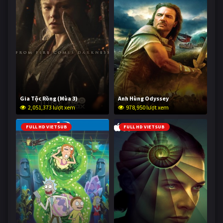
Gia Tộc Rồng (Mùa 3)
Anh Hùng Odyssey
2,051,373 lượt xem
978,950 lượt xem
FULL HD VIETSUB
FULL HD VIETSUB