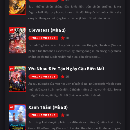
Sau những chiến thắng đầy khốc liệt trên chiến trường, Tanya
Degurechaff tiếp tục phục vụ trong quân đội Đế quốc khi cuộc chiến ngày
càng leo thang và mở rộng trên nhiều mặt trận. Dù sở hữu tài năn ...
Clevatess (Mùa 2)
#3
10
FULL HD VIETSUB
Sau những biến cố làm thay đổi cục diện của thế giới, Clevatess (Season
2) tiếp tục theo chân Clevatess cùng những đồng minh trong cuộc chiến
chống lại các thế lực đang đẩy nhân loại đến bờ vực diệ ...
Yêu Nhau Đến Tận Ngày Cậu Biến Mất
#4
10
FULL HD VIETSUB
Ẩn sau bức màn của một học viện bí mật là nơi những cô gái mồ côi được
nuôi dưỡng và huấn luyện để trở thành những cỗ máy chiến đấu. Trong
thế giới khắc nghiệt ấy, cái chết được xem là điều hiển nh ...
Xanh Thẳm (Mùa 3)
#5
10
FULL HD VIETSUB
Sau hàng loạt chuyến phiêu lưu điên rồ và những kỷ niệm khó quên,
Grand Blue Dreaming (Season 3) tiếp tục theo chân Iori Kitahara cùng các