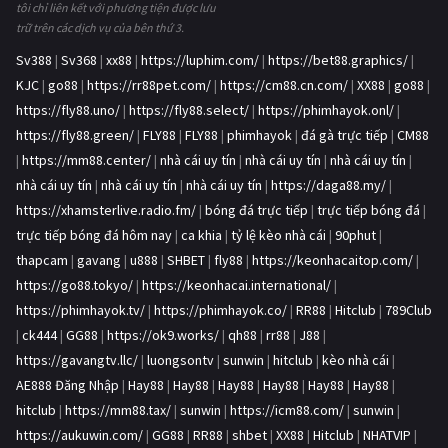
tôi chỉ liên kết với phương tiện được lưu
trữ trên các dịch vụ của bên thứ 3.
Sv388
|
Sv368
|
xx88
|
https://luphim.com/
|
https://bet88.graphics/
|
KJC
|
go88
|
https://rr88pet.com/
|
https://cm88.cn.com/
|
XX88
|
go88
|
https://fly88.uno/
|
https://fly88.select/
|
https://phimhayok.onl/
|
https://fly88.green/
|
FLY88
|
FLY88
|
phimhayok
|
đá gà trực tiếp
|
CM88
|
https://mm88.center/
|
nhà cái uy tín
|
nhà cái uy tín
|
nhà cái uy tín
|
nhà cái uy tín
|
nhà cái uy tín
|
nhà cái uy tín
|
https://daga88.my/
|
https://xhamsterlive.radio.fm/
|
bóng đá trực tiếp
|
trực tiếp bóng đá
|
trực tiếp bóng đá hôm nay
|
ca khia
|
tỷ lệ kèo nhà cái
|
90phut
|
thapcam
|
gavang
|
u888
|
SHBET
|
fly88
|
https://keonhacaitop.com/
|
https://go88.tokyo/
|
https://keonhacai.international/
|
https://phimhayok.tv/
|
https://phimhayok.co/
|
RR88
|
Hitclub
|
789Club
|
ck444
|
GG88
|
https://ok9.works/
|
qh88
|
rr88
|
J88
|
https://gavangtv.llc/
|
luongsontv
|
sunwin
|
hitclub
|
kèo nhà cái
|
AE888 Đăng Nhập
|
Hay88
|
Hay88
|
Hay88
|
Hay88
|
Hay88
|
Hay88
|
hitclub
|
https://mm88.tax/
|
sunwin
|
https://icm88.com/
|
sunwin
|
https://aukuwin.com/
|
GG88
|
RR88
|
shbet
|
XX88
|
Hitclub
|
NHATVIP
|