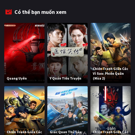
Có thể bạn muốn xem
Chiến Tranh Giữa Các
Vì Sao: Phiến Quân
Quang Uyên
Y Quán Tiếu Truyện
(Mùa 2)
Chiến Tranh Giữa Các
Giác Quan Thứ Sáu:
Chiến Tranh Giữa Các