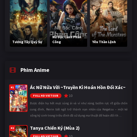
Nữ Đặc Cảnh Phản
Tương Tây Quỷ Sự
Công
Yêu Thần Lệnh
Phim Anime
Ác Nữ Nửa Vời ~Truyền Kì Hoán Hồn Đổi Xác~
#1
10
FULL HD VIETSUB
Được điện hạ hết mực sủng ái và ví như nàng bướm rực rỡ giữa chốn
cung đình, Reirin bất ngờ trở thành nạn nhân của Keigetsu – một kẻ
sống ký sinh trong triều đình đã sử dụng ma thuật để hoán đổi th ...
Tanya Chiến Ký (Mùa 2)
#2
10
FULL HD VIETSUB