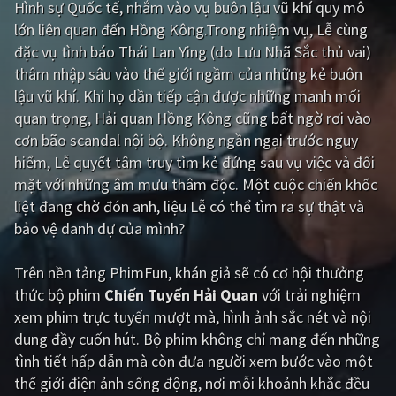
Hình sự Quốc tế, nhắm vào vụ buôn lậu vũ khí quy mô
lớn liên quan đến Hồng Kông.Trong nhiệm vụ, Lễ cùng
Giật gân
Gia đình
đặc vụ tình báo Thái Lan Ying (do Lưu Nhã Sắc thủ vai)
Bí ẩn
Lịch sử
thâm nhập sâu vào thế giới ngầm của những kẻ buôn
lậu vũ khí. Khi họ dần tiếp cận được những manh mối
Viễn Tây
Tiểu sử
quan trọng, Hải quan Hồng Kông cũng bất ngờ rơi vào
GameShow
DramaTV
cơn bão scandal nội bộ. Không ngần ngại trước nguy
hiểm, Lễ quyết tâm truy tìm kẻ đứng sau vụ việc và đối
QUỐC GIA
mặt với những âm mưu thâm độc. Một cuộc chiến khốc
liệt đang chờ đón anh, liệu Lễ có thể tìm ra sự thật và
Âu - Mỹ
Trung Quốc - Hồng Kông
bảo vệ danh dự của mình?
Hàn Quốc
Nhật Bản
Trên nền tảng
PhimFun
, khán giả sẽ có cơ hội thưởng
Ấn Độ
Việt Nam
thức bộ phim
Chiến Tuyến Hải Quan
với trải nghiệm
xem phim trực tuyến mượt mà, hình ảnh sắc nét và nội
Tổng hợp
dung đầy cuốn hút. Bộ phim không chỉ mang đến những
tình tiết hấp dẫn mà còn đưa người xem bước vào một
CẬP NHẬT
thế giới điện ảnh sống động, nơi mỗi khoảnh khắc đều