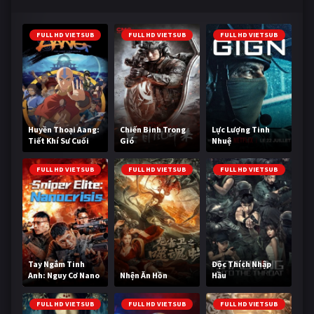
FULL HD VIETSUB
FULL HD VIETSUB
FULL HD VIETSUB
Huyền Thoại Aang:
Chiến Binh Trong
Lực Lượng Tinh
Tiết Khí Sư Cuối
Gió
Nhuệ
Cùng
FULL HD VIETSUB
FULL HD VIETSUB
FULL HD VIETSUB
Tay Ngắm Tinh
Độc Thích Nhập
Anh: Nguy Cơ Nano
Nhện Ăn Hồn
Hầu
FULL HD VIETSUB
FULL HD VIETSUB
FULL HD VIETSUB