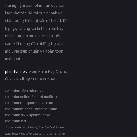
trải nghiệm xem phim fun của bạn
luôn đạt tốc độ tải cực nhanh và
chất lượng hiển thị sắc nét nhất. Dù
bạn gọi chúng tôi là PhimFun hay
Phim Fun, PhimFun.net vẫn luôn
cam kết mang đến những bộ phim
mới, vietsub chuẩn và hoàn toàn
miễn phí.
phimfun.net
| Xem Phim Hay Online
© 2026. All Rights Reserved
#phimfun #phimfunnet
#phimfunonline #phimfunofficial
#phimfunhd #phimfunvietsub
#phimfunmienphi #xemphimfun
#phimfun2026 #phimfunmoi
#phimfun.net
Trang web này không lưu trữ bất kỳ tệp
nào trên máy chủ của chúng tôi, chúng