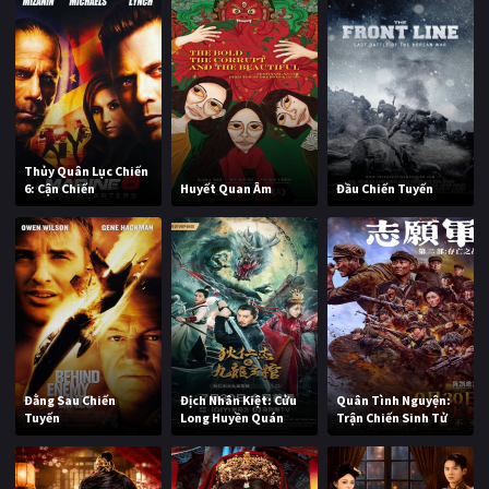
Thủy Quân Lục Chiến
6: Cận Chiến
Huyết Quan Âm
Đầu Chiến Tuyến
Đằng Sau Chiến
Địch Nhân Kiệt: Cửu
Quân Tình Nguyện:
Tuyến
Long Huyền Quán
Trận Chiến Sinh Tử