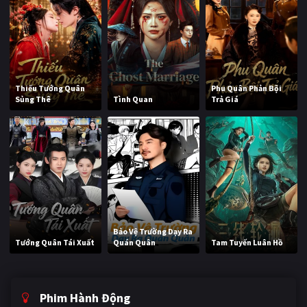
Thiếu Tướng Quân
Phu Quân Phản Bội
Sủng Thê
Tình Quan
Trả Giá
Bảo Vệ Trường Dạy Ra
Tướng Quân Tái Xuất
Quán Quân
Tam Tuyến Luân Hồ
Phim Hành Động