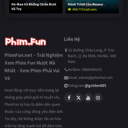
He-Man Và Những Chiến Binh
Hành Trình Của Moana
Vũ Trụ
499,770 lượt xem
249,200 lượt xem
Liên Hệ
22 đường Châu Long, P. Trúc
PhimFun.net - Trải Nghiệm
Bạch, Q. Ba Đình, Hà Nội, Việt
Nam
Xem Phim Fun Mượt Mà
Hotline: 0985646233
Nhất - Xem Phim Phải Vui
Vẻ
Email:
admin@phimfun.net
Telegram:
@golden885
Hoạt động với mục tiêu mang lại
những giây phút giải trí tuyệt vời,
PhimFun tự hào là điểm đến quen
thuộc của cộng đồng yêu điện ảnh.
Tại đây, hệ thống được tối ưu hóa
trên hạ tầng mạnh mẽ để đảm bảo