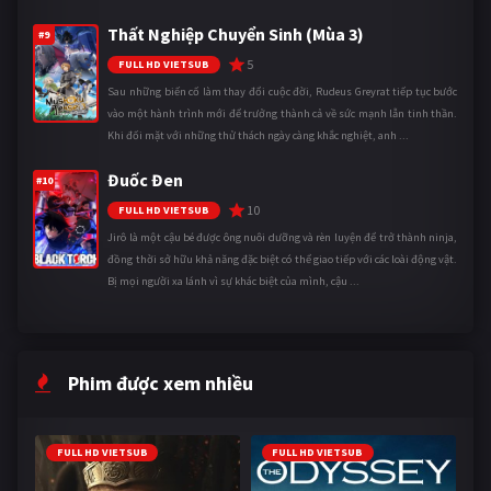
Thất Nghiệp Chuyển Sinh (Mùa 3)
#9
5
FULL HD VIETSUB
Sau những biến cố làm thay đổi cuộc đời, Rudeus Greyrat tiếp tục bước
vào một hành trình mới để trưởng thành cả về sức mạnh lẫn tinh thần.
Khi đối mặt với những thử thách ngày càng khắc nghiệt, anh ...
Đuốc Đen
#10
10
FULL HD VIETSUB
Jirô là một cậu bé được ông nuôi dưỡng và rèn luyện để trở thành ninja,
đồng thời sở hữu khả năng đặc biệt có thể giao tiếp với các loài động vật.
Bị mọi người xa lánh vì sự khác biệt của mình, cậu ...
Phim được xem nhiều
FULL HD VIETSUB
FULL HD VIETSUB