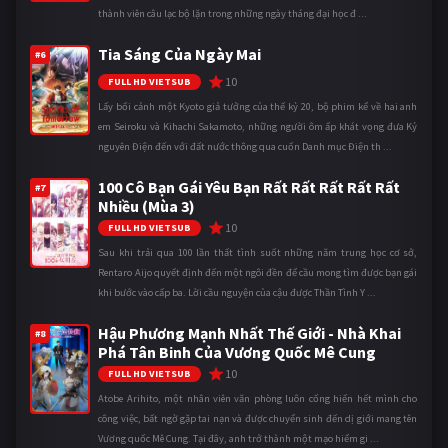
thành viên câu lạc bộ lặn trong những ngày tháng đại học đ ...
Tia Sáng Của Ngày Mai
#6
10
FULL HD VIETSUB
Lấy bối cảnh một Kyoto giả tưởng của thế kỷ 20, bộ phim kể về hai anh
em Seiroku và Kihachi Sakamoto, những người ôm ấp khát vọng đưa Kỷ
nguyên Điện đến với đất nước thông qua cuốn Danh mục Điện th ...
100 Cô Bạn Gái Yêu Bạn Rất Rất Rất Rất Rất
#7
Nhiều (Mùa 3)
10
FULL HD VIETSUB
Sau khi trải qua 100 lần thất tình suốt những năm trung học cơ sở,
Rentaro Aijo quyết định đến một ngôi đền để cầu mong tìm được bạn gái
khi bước vào cấp ba. Lời cầu nguyện của cậu được Thần Tình Y ...
Hậu Phương Mạnh Nhất Thế Giới - Nhà Khai
#8
Phá Tân Binh Của Vương Quốc Mê Cung
10
FULL HD VIETSUB
Atobe Arihito, một nhân viên văn phòng luôn cống hiến hết mình cho
công việc, bất ngờ gặp tai nạn và được chuyển sinh đến dị giới mang tên
Vương quốc Mê Cung. Tại đây, anh trở thành một mạo hiểm gi ...