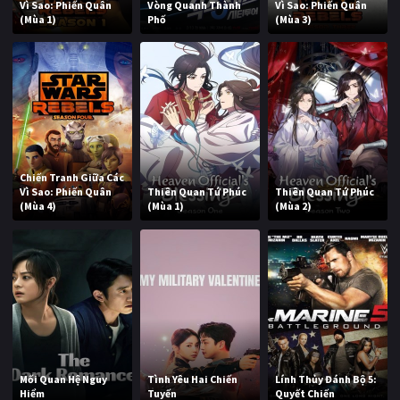
Vì Sao: Phiến Quân
Vòng Quanh Thành
Vì Sao: Phiến Quân
(Mùa 1)
Phố
(Mùa 3)
Chiến Tranh Giữa Các
Vì Sao: Phiến Quân
Thiên Quan Tứ Phúc
Thiên Quan Tứ Phúc
(Mùa 4)
(Mùa 1)
(Mùa 2)
Mối Quan Hệ Nguy
Tình Yêu Hai Chiến
Lính Thủy Đánh Bộ 5:
Hiểm
Tuyến
Quyết Chiến