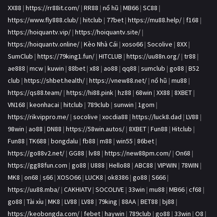
XX88
|
https://rr88it.com/
|
RR88
|
nổ hũ
|
MB66
|
SC88
|
https://www.fly888.club/
|
hitclub
|
77bet
|
https://mu88.help/
|
f168
|
https://hoiquantv.vip/
|
https://hoiquantv.site/
|
https://hoiquantv.online/
|
Kèo Nhà Cái
|
xoso66
|
Socolive
|
8XX
|
SumClub
|
https://79king1.fun/
|
HITCLUB
|
https://uu88n.org/
|
tr88
|
ae888
|
mcw
|
kuwin
|
88bet
|
x88
|
ao88
|
qq88
|
sumclub
|
go88
|
B52
club
|
https://shbet.health/
|
https://vnew88.net/
|
nổ hũ
|
mu88
|
https://qs88.team/
|
https://hi88.pink
|
hz88
|
68win
|
XX88
|
8XBET
|
VN168
|
keonhacai
|
hitclub
|
789club
|
sunwin
|
1gom
|
https://rikvippro.me/
|
socolive
|
xocdia88
|
https://luck8.dad
|
LV88
|
98win
|
ao88
|
DN88
|
https://58win.autos/
|
8XBET
|
Fun88
|
Hitclub
|
Fun88
|
TK688
|
bongdalu
|
fb88
|
m88
|
win55
|
86bet
|
https://go88v2.net/
|
GG88
|
lv88
|
https://new88pm.com/
|
On68
|
https://gg88fun.com
|
go88
|
U888
|
Hello88
|
ABC88
|
VIPWIN
|
78WIN
|
MK8
|
on68
|
s66
|
XOSO66
|
LUCK8
|
ok8386
|
go88
|
S666
|
https://uu88.mba/
|
CAKHIATV
|
SOCOLIVE
|
33win
|
mu88
|
MB66
|
cf68
|
go88
|
Tài xỉu
|
MK8
|
LV88
|
LV88
|
79king
|
88AA
|
BET88
|
bj88
|
https://keobongda.com/
|
febet
|
haywin
|
789club
|
go88
|
33win
|
O8
|