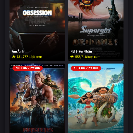
Ám Ảnh
Nữ Siêu Nhân
731,757 lượt xem
558,718 lượt xem
FULL HD VIETSUB
FULL HD VIETSUB