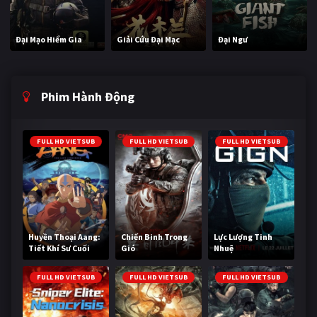
Đại Mạo Hiểm Gia
Giải Cứu Đại Mạc
Đại Ngư
Phim Hành Động
FULL HD VIETSUB
FULL HD VIETSUB
FULL HD VIETSUB
Huyền Thoại Aang:
Chiến Binh Trong
Lực Lượng Tinh
Tiết Khí Sư Cuối
Gió
Nhuệ
Cùng
FULL HD VIETSUB
FULL HD VIETSUB
FULL HD VIETSUB