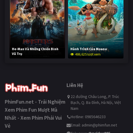
He-Man Và Những Chiến Binh
Hành Trình Của Moana
Vũ Trụ
486,625 lượt xem
234,854 lượt xem
Liên Hệ
22 đường Châu Long, P. Trúc
PhimFun.net - Trải Nghiệm
Bạch, Q. Ba Đình, Hà Nội, Việt
Nam
Xem Phim Fun Mượt Mà
Hotline: 0985646233
Nhất - Xem Phim Phải Vui
Vẻ
Email:
admin@phimfun.net