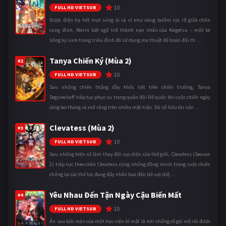
10
FULL HD VIETSUB
Được điện hạ hết mực sủng ái và ví như nàng bướm rực rỡ giữa chốn
cung đình, Reirin bất ngờ trở thành nạn nhân của Keigetsu – một kẻ
sống ký sinh trong triều đình đã sử dụng ma thuật để hoán đổi th ...
Tanya Chiến Ký (Mùa 2)
#2
10
FULL HD VIETSUB
Sau những chiến thắng đầy khốc liệt trên chiến trường, Tanya
Degurechaff tiếp tục phục vụ trong quân đội Đế quốc khi cuộc chiến ngày
càng leo thang và mở rộng trên nhiều mặt trận. Dù sở hữu tài năn ...
Clevatess (Mùa 2)
#3
10
FULL HD VIETSUB
Sau những biến cố làm thay đổi cục diện của thế giới, Clevatess (Season
2) tiếp tục theo chân Clevatess cùng những đồng minh trong cuộc chiến
chống lại các thế lực đang đẩy nhân loại đến bờ vực diệ ...
Yêu Nhau Đến Tận Ngày Cậu Biến Mất
#4
10
FULL HD VIETSUB
Ẩn sau bức màn của một học viện bí mật là nơi những cô gái mồ côi được