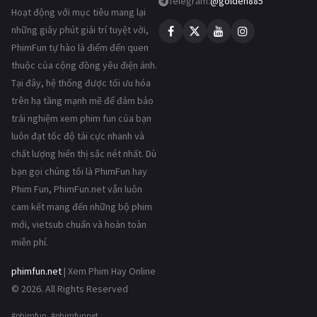
Telegram:
@golden885
Hoạt động với mục tiêu mang lại
những giây phút giải trí tuyệt vời,
PhimFun tự hào là điểm đến quen
thuộc của cộng đồng yêu điện ảnh.
Tại đây, hệ thống được tối ưu hóa
trên hạ tầng mạnh mẽ để đảm bảo
trải nghiệm xem phim fun của bạn
luôn đạt tốc độ tải cực nhanh và
chất lượng hiển thị sắc nét nhất. Dù
bạn gọi chúng tôi là PhimFun hay
Phim Fun, PhimFun.net vẫn luôn
cam kết mang đến những bộ phim
mới, vietsub chuẩn và hoàn toàn
miễn phí.
phimfun.net
| Xem Phim Hay Online
© 2026. All Rights Reserved
#phimfun #phimfunnet