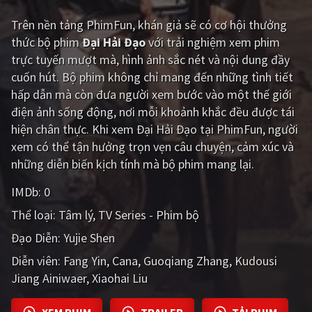
PHIM MỚI
Trên nền tảng
PhimFun
, khán giả sẽ có cơ hội thưởng
PHIM BỘ
thức bộ phim
Đại Hải Đạo
với trải nghiệm xem phim
trực tuyến mượt mà, hình ảnh sắc nét và nội dung đầy
PHIM LẺ
cuốn hút. Bộ phim không chỉ mang đến những tình tiết
hấp dẫn mà còn đưa người xem bước vào một thế giới
PHIM CHIẾU RẠP
điện ảnh sống động, nơi mỗi khoảnh khắc đều được tái
TUYỂN TẬP PHIM
hiện chân thực. Khi xem Đại Hải Đạo tại PhimFun, người
xem có thể tận hưởng trọn vẹn câu chuyện, cảm xúc và
BLOG
những diễn biến kịch tính mà bộ phim mang lại.
IMDb:
0
Thể loại:
Tâm lý
TV Series - Phim bộ
Đạo Diễn:
Yujie Shen
Diễn viên:
Fang Yin
Cana
Guoqiang Zhang
Kudousi
Jiang Ainiwaer
Xiaohai Liu
XEM PHIM
TRAILER
TẢI PHIM