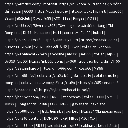
https://xemtiso.com/
|
motchill
|
https://b52com.io
|
trang cá độ bóng
đá
|
78win
|
AO88
|
https://c168.guide/
|
https://luck81.jp.net/
|
xoso66
|
78win
|
B52club
|
Xibet
|
lu88
|
K88
|
TT88
|
King88
|
AO88
|
https://rr88.cz/
|
78win
|
sv368
|
78win
|
game bài đổi thưởng
|
7M
|
Bongdalu
|
DH88
|
Ku casino
|
Ku11
|
xoilac tv
|
Fun88
|
kubet
|
https://sv368.direct/
|
https://zinmanga.net
|
https://ee88vie.com/
|
Kubet88
|
78win
|
sv368
|
nhà cái lô đề
|
78win
|
xoilac tv
|
xoso66
|
https://keonhacai55.bet/
|
socolive
|
Alo789
|
Ae888
|
xôi lạc
|
vip66
|
Sv368
|
Vip66
|
https://mb66p.com/
|
sv368
|
truc tiep bong da
|
VIP66
|
https://78winnh.net/
|
https://mb66q.com/
|
Xoso66
|
MB66
|
https://mb66.life/
|
colatv trực tiếp bóng đá
|
colatv
|
colatv truc tiep
bong da
|
colatv
|
colatv bóng đá trực tiếp
|
https://ok365.services/
|
https://rr88co.net/
|
https://tylekeonhacai.futbol/
|
https://bshbet.com/
|
xx88
|
RR88
|
thapcamtv
|
xoilac
|
XX88
|
MM88
|
MM88
|
luongsontv
|
RR88
|
XX88
|
MB66
|
gavangtv
|
cakhiatv
|
https://go88fc.com/
|
trực tiếp nba
|
soi kèo
|
https://79king.express/
|
https://ok365.center/
|
NOHU90
|
ok9
|
MB66
|
KJC
|
8xx
|
https://mm88.io/
|
RR88
|
kèo nhà cái
|
bet88
|
cakhiatv
|
kèo nhà cái
|