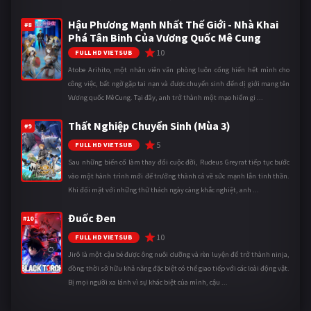
Hậu Phương Mạnh Nhất Thế Giới - Nhà Khai
#8
Phá Tân Binh Của Vương Quốc Mê Cung
10
FULL HD VIETSUB
Atobe Arihito, một nhân viên văn phòng luôn cống hiến hết mình cho
công việc, bất ngờ gặp tai nạn và được chuyển sinh đến dị giới mang tên
Vương quốc Mê Cung. Tại đây, anh trở thành một mạo hiểm gi ...
Thất Nghiệp Chuyển Sinh (Mùa 3)
#9
5
FULL HD VIETSUB
Sau những biến cố làm thay đổi cuộc đời, Rudeus Greyrat tiếp tục bước
vào một hành trình mới để trưởng thành cả về sức mạnh lẫn tinh thần.
Khi đối mặt với những thử thách ngày càng khắc nghiệt, anh ...
Đuốc Đen
#10
10
FULL HD VIETSUB
Jirô là một cậu bé được ông nuôi dưỡng và rèn luyện để trở thành ninja,
đồng thời sở hữu khả năng đặc biệt có thể giao tiếp với các loài động vật.
Bị mọi người xa lánh vì sự khác biệt của mình, cậu ...