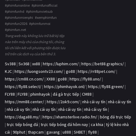
#phimfunonline #phimfunofficial
#phimfunhd #phimfunvietsub
#phimfunmienphi #xemphimfun
#phimfun2026 #phimfunmoi
#phimfun.net
Trang web này không lưu trữ bất kỳ tệp
nào trên máy chủ của chúng tôi, chúng
tôi chỉ liên kết với phương tiện được lưu
trữ trên các dịch vụ của bên thứ 3.
Sv388
|
Sv368
|
xx88
|
https://luphim.com/
|
https://bet88.graphics/
|
KJC
|
https://luongsontv23.com/
|
go88
|
https://rr88pet.com/
|
https://cm88.cn.com/
|
XX88
|
go88
|
https://fly88.uno/
|
https://fly88.select/
|
https://phimhayok.onl/
|
https://fly88.green/
|
FLY88
|
FLY88
|
phimhayok
|
đá gà trực tiếp
|
CM88
|
https://mm88.center/
|
https://2ok9.com/
|
nhà cái uy tín
|
nhà cái uy tín
|
nhà cái uy tín
|
nhà cái uy tín
|
nhà cái uy tín
|
nhà cái uy tín
|
https://daga88.my/
|
https://xhamsterlive.radio.fm/
|
bóng đá trực tiếp
|
trực tiếp bóng đá
|
trực tiếp bóng đá hôm nay
|
ca khia
|
tỷ lệ kèo nhà
cái
|
90phut
|
thapcam
|
gavang
|
u888
|
SHBET
|
fly88
|