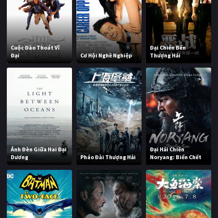
Cuộc Đào Thoát Vĩ
Đại Chiến Bến
Đại
Cơ Hội Nghề Nghiệp
Thượng Hải
Ánh Đèn Giữa Hai Đại
Đại Hải Chiến
Dương
Pháo Đài Thượng Hải
Noryang: Biển Chết