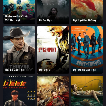
Batman Đại Chiến
Với Hai-Mặt
Kẻ Cải Đạo
Đại Ngư Hải Đường
Đại Lộ Đạo Tặc
Đại Đội 9
Đội Quân Đạo Tặc