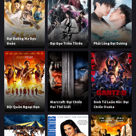
Đại Đường Ma Đạo
Đoàn
Đại Đạo Triều Thiên
Phải Lòng Đại Dương
Warcraft: Đại Chiến
Sinh Tử Luân Hồi: Đại
Đội Quân Ngoại Đạo
Hai Thế Giới
Chiến Osaka