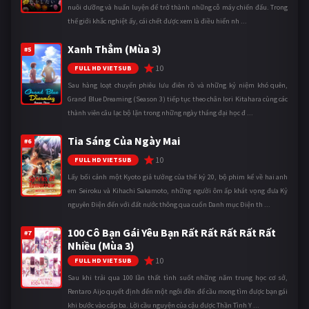
nuôi dưỡng và huấn luyện để trở thành những cỗ máy chiến đấu. Trong
thế giới khắc nghiệt ấy, cái chết được xem là điều hiển nh ...
Xanh Thẳm (Mùa 3)
#5
10
FULL HD VIETSUB
Sau hàng loạt chuyến phiêu lưu điên rồ và những kỷ niệm khó quên,
Grand Blue Dreaming (Season 3) tiếp tục theo chân Iori Kitahara cùng các
thành viên câu lạc bộ lặn trong những ngày tháng đại học đ ...
Tia Sáng Của Ngày Mai
#6
10
FULL HD VIETSUB
Lấy bối cảnh một Kyoto giả tưởng của thế kỷ 20, bộ phim kể về hai anh
em Seiroku và Kihachi Sakamoto, những người ôm ấp khát vọng đưa Kỷ
nguyên Điện đến với đất nước thông qua cuốn Danh mục Điện th ...
100 Cô Bạn Gái Yêu Bạn Rất Rất Rất Rất Rất
#7
Nhiều (Mùa 3)
10
FULL HD VIETSUB
Sau khi trải qua 100 lần thất tình suốt những năm trung học cơ sở,
Rentaro Aijo quyết định đến một ngôi đền để cầu mong tìm được bạn gái
khi bước vào cấp ba. Lời cầu nguyện của cậu được Thần Tình Y ...