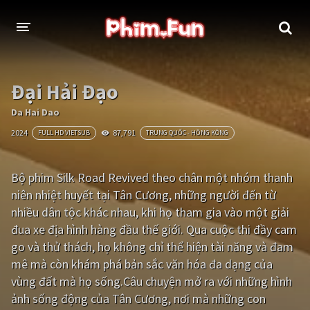
THỂ LOẠI
Đại Hải Đạo
Thần thoại - Cổ trang
Hành động
Da Hai Dao
2024
87,791
FULL HD VIETSUB
TRUNG QUỐC - HỒNG KÔNG
Tâm lý
Chiến tranh
Võ thuật - Kiếm hiệp
Nhạc kịch
Bộ phim Silk Road Revived theo chân một nhóm thanh
niên nhiệt huyết tại Tân Cương, những người đến từ
Kinh dị
Tội phạm - Hình sự
nhiều dân tộc khác nhau, khi họ tham gia vào một giải
Phiêu lưu
Hài hước
đua xe địa hình hàng đầu thế giới. Qua cuộc thi đầy cam
go và thử thách, họ không chỉ thể hiện tài năng và đam
Viễn tưởng
Khoa học - Tài liệu
mê mà còn khám phá bản sắc văn hóa đa dạng của
Hoạt hình
Thể thao
vùng đất mà họ sống.Câu chuyện mở ra với những hình
ảnh sống động của Tân Cương, nơi mà những con
Tình cảm - Lãng mạn
Kỳ ảo