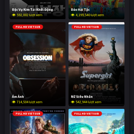
Đặc Vụ Kim Tái Khởi Động
Đảo Hải Tặc
592,002 lượt xem
4,199,540 lượt xem
FULL HD VIETSUB
FULL HD VIETSUB
Ám Ảnh
Nữ Siêu Nhân
714,504 lượt xem
542,944 lượt xem
FULL HD VIETSUB
FULL HD VIETSUB