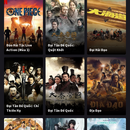
Đảo Hải Tặc Live
Đại Tần Đế Quốc:
Action (Mùa 1)
Quật Khởi
Đại Hải Đạo
Đại Tần Đế Quốc: Chí
Thiên Hạ
Đại Tần Đế Quốc
Địa Đạo