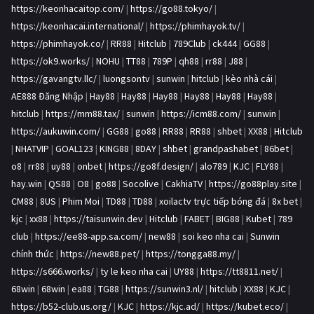
https://keonhacaitop.com/
|
https://go88.tokyo/
|
https://keonhacai.international/
|
https://phimhayok.tv/
|
https://phimhayok.co/
|
RR88
|
Hitclub
|
789Club
|
ck444
|
GG88
|
https://ok9.works/
|
NOHU
|
TT88
|
789P
|
qh88
|
rr88
|
J88
|
https://gavangtv.llc/
|
luongsontv
|
sunwin
|
hitclub
|
kèo nhà cái
|
AE888 Đăng Nhập
|
Hay88
|
Hay88
|
Hay88
|
Hay88
|
Hay88
|
Hay88
|
hitclub
|
https://mm88.tax/
|
sunwin
|
https://icm88.com/
|
sunwin
|
https://aukuwin.com/
|
GG88
|
go88
|
RR88
|
RR88
|
shbet
|
XX88
|
Hitclub
|
NHATVIP
|
GOAL123
|
KING88
|
8DAY
|
shbet
|
grandpashabet
|
86bet
|
o8
|
rr88
|
uy88
|
onbet
|
https://go8f.design/
|
alo789
|
KJC
|
FLY88
|
hay.win
|
QS88
|
O8
|
go88
|
Socolive
|
CakhiaTV
|
https://go88play.site
|
CM88
|
8US
|
Phim Moi
|
TD88
|
TD88
|
xoilactv trực tiếp bóng đá
|
8x bet
|
kjc
|
xx88
|
https://taisunwin.dev
|
Hitclub
|
FABET
|
BIG88
|
Kubet
|
789
club
|
https://ee88-app.sa.com/
|
new88
|
soi keo nha cai
|
Sunwin
chính thức
|
https://new88.pet/
|
https://tongga88.my/
|
https://s666.works/
|
ty le keo nha cai
|
UY88
|
https://tt8811.net/
|
68win
|
68win
|
ea88
|
TG88
|
https://sunwin3.nl/
|
hitclub
|
XX88
|
KJC
|
https://b52-club.us.org/
|
KJC
|
https://kjc.ad/
|
https://kubet.eco/
|