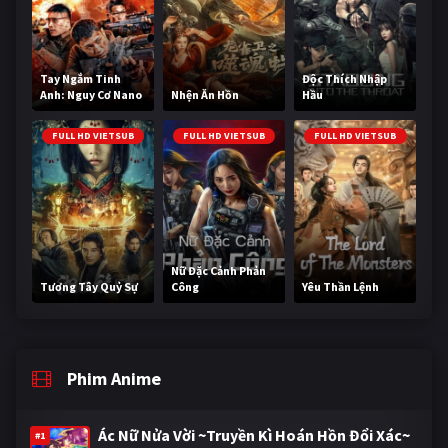
Tay Ngắm Tinh
Độc Thích Nhập
Anh: Nguy Cơ Nano
Nhện Ăn Hồn
Hầu
FULL HD VIETSUB
FULL HD VIETSUB
FULL HD VIETSUB
Nữ Đặc Cảnh Phản
Tương Tây Quỷ Sự
Công
Yêu Thần Lệnh
Phim Anime
Ác Nữ Nửa Vời ~Truyền Kì Hoán Hồn Đổi Xác~
#1