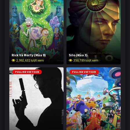
Rick Và Morty (Mùa 9)
Silo (Mùa 3)
2,992,632 lượt xem
350,789 lượt xem
FULL HD VIETSUB
FULL HD VIETSUB