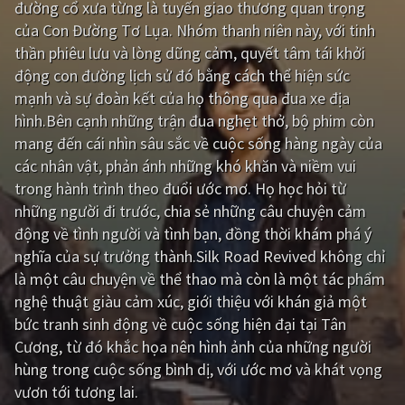
đường cổ xưa từng là tuyến giao thương quan trọng
của Con Đường Tơ Lụa. Nhóm thanh niên này, với tinh
Giật gân
Gia đình
thần phiêu lưu và lòng dũng cảm, quyết tâm tái khởi
Bí ẩn
Lịch sử
động con đường lịch sử đó bằng cách thể hiện sức
mạnh và sự đoàn kết của họ thông qua đua xe địa
Viễn Tây
Tiểu sử
hình.Bên cạnh những trận đua nghẹt thở, bộ phim còn
GameShow
DramaTV
mang đến cái nhìn sâu sắc về cuộc sống hàng ngày của
các nhân vật, phản ánh những khó khăn và niềm vui
QUỐC GIA
trong hành trình theo đuổi ước mơ. Họ học hỏi từ
những người đi trước, chia sẻ những câu chuyện cảm
Âu - Mỹ
Trung Quốc - Hồng Kông
động về tình người và tình bạn, đồng thời khám phá ý
nghĩa của sự trưởng thành.Silk Road Revived không chỉ
Hàn Quốc
Nhật Bản
là một câu chuyện về thể thao mà còn là một tác phẩm
Ấn Độ
Việt Nam
nghệ thuật giàu cảm xúc, giới thiệu với khán giả một
bức tranh sinh động về cuộc sống hiện đại tại Tân
Tổng hợp
Cương, từ đó khắc họa nên hình ảnh của những người
hùng trong cuộc sống bình dị, với ước mơ và khát vọng
CẬP NHẬT
vươn tới tương lai.