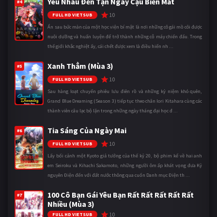
Yêu Nhau Đến Tận Ngày Cậu Biến Mất
#4
10
FULL HD VIETSUB
Ẩn sau bức màn của một học viện bí mật là nơi những cô gái mồ côi được
nuôi dưỡng và huấn luyện để trở thành những cỗ máy chiến đấu. Trong
thế giới khắc nghiệt ấy, cái chết được xem là điều hiển nh ...
Xanh Thẳm (Mùa 3)
#5
10
FULL HD VIETSUB
Sau hàng loạt chuyến phiêu lưu điên rồ và những kỷ niệm khó quên,
Grand Blue Dreaming (Season 3) tiếp tục theo chân Iori Kitahara cùng các
thành viên câu lạc bộ lặn trong những ngày tháng đại học đ ...
Tia Sáng Của Ngày Mai
#6
10
FULL HD VIETSUB
Lấy bối cảnh một Kyoto giả tưởng của thế kỷ 20, bộ phim kể về hai anh
em Seiroku và Kihachi Sakamoto, những người ôm ấp khát vọng đưa Kỷ
nguyên Điện đến với đất nước thông qua cuốn Danh mục Điện th ...
100 Cô Bạn Gái Yêu Bạn Rất Rất Rất Rất Rất
#7
Nhiều (Mùa 3)
10
FULL HD VIETSUB