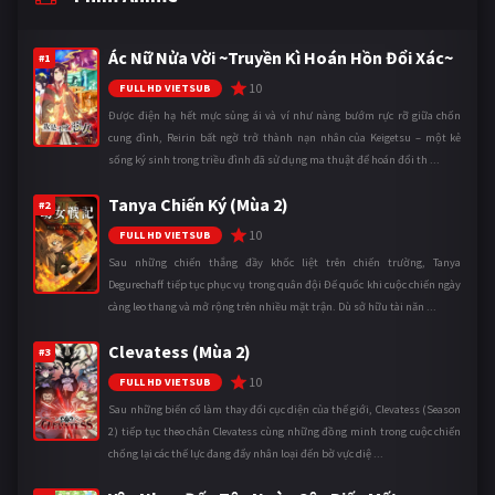
Ác Nữ Nửa Vời ~Truyền Kì Hoán Hồn Đổi Xác~
#1
10
FULL HD VIETSUB
Được điện hạ hết mực sủng ái và ví như nàng bướm rực rỡ giữa chốn
cung đình, Reirin bất ngờ trở thành nạn nhân của Keigetsu – một kẻ
sống ký sinh trong triều đình đã sử dụng ma thuật để hoán đổi th ...
Tanya Chiến Ký (Mùa 2)
#2
10
FULL HD VIETSUB
Sau những chiến thắng đầy khốc liệt trên chiến trường, Tanya
Degurechaff tiếp tục phục vụ trong quân đội Đế quốc khi cuộc chiến ngày
càng leo thang và mở rộng trên nhiều mặt trận. Dù sở hữu tài năn ...
Clevatess (Mùa 2)
#3
10
FULL HD VIETSUB
Sau những biến cố làm thay đổi cục diện của thế giới, Clevatess (Season
2) tiếp tục theo chân Clevatess cùng những đồng minh trong cuộc chiến
chống lại các thế lực đang đẩy nhân loại đến bờ vực diệ ...