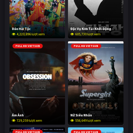
Đảo Hải Tặc
Đặc Vụ Kim Tái Khởi Động
4,220,896 lượt xem
605,730 lượt xem
FULL HD VIETSUB
FULL HD VIETSUB
Ám Ảnh
Nữ Siêu Nhân
729,259 lượt xem
556,649 lượt xem
FULL HD VIETSUB
FULL HD VIETSUB