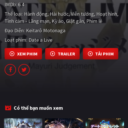
IMDb:
6.4
PHIM MỚI
Thể loại:
Hành động
Hài hước
Viễn tưởng
Hoạt hình
PHIM BỘ
Tình cảm - Lãng mạn
Kỳ ảo
Giật gân
Phim lẻ
PHIM LẺ
Đạo Diễn:
Keitarô Motonaga
Loạt phim:
Date a Live
PHIM CHIẾU RẠP
TUYỂN TẬP PHIM
XEM PHIM
TRAILER
TẢI PHIM
BLOG
Có thể bạn muốn xem