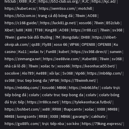
hitclub
|
XX88
|
KJC
|
https://b52-club.us.org/
|
KJC
|
https://kjc.ad/
|
https://kubet.eco/
|
https://xemtiso.com/
|
motchill
|
https://b52com.io
|
trang cá độ bóng đá
|
78win
|
AO88
|
https://c168.guide/
|
https://luck81.jp.net/
|
xoso66
|
78win
|
B52club
|
Xibet
|
lu88
|
K88
|
TT88
|
King88
|
AO88
|
https://rr88.cz/
|
78win
|
sv368
|
78win
|
game bài đổi thưởng
|
7M
|
Bongdalu
|
DH88
|
https://shbet-
okvip.uk.com/
|
qs88
|
Fly88
|
xoso 66
|
VIP66
|
OPEN88
|
OPEN88
|
Ku
casino
|
Ku11
|
xoilac tv
|
Fun88
|
kubet
|
https://sv368.direct/
|
sunwin
|
https://zinmanga.net
|
https://ee88vie.com/
|
Kubet88
|
78win
|
sv368
|
nhà cái lô đề
|
78win
|
xoilac tv
|
xoso66
|
https://keonhacai55.bet/
|
socolive
|
Alo789
|
Ae888
|
xôi lạc
|
Sv368
|
Vip66
|
https://mb66p.com/
|
sv368
|
truc tiep bong da
|
VIP66
|
https://78winnh.net/
|
https://mb66q.com/
|
Xoso66
|
MB66
|
https://mb66.life/
|
colatv trực
tiếp bóng đá
|
colatv
|
colatv truc tiep bong da
|
colatv
|
colatv bóng
đá trực tiếp
|
https://rr88co.net/
|
https://tylekeonhacai.futbol/
|
https://bshbet.com/
|
xx88
|
RR88
|
thapcamtv
|
xoilac
|
XX88
|
MM88
|
MM88
|
luongsontv
|
RR88
|
XX88
|
MB66
|
gavangtv
|
cakhiatv
|
https://go88fc.com/
|
trực tiếp nba
|
soi kèo
|
https://79king.express/
|