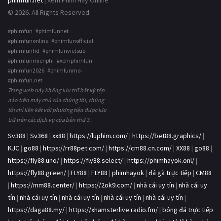
phimfun.net
| Xem Phim Hay Online
© 2026. All Rights Reserved
#phimfun #phimfunnet
#phimfunonline #phimfunofficial
#phimfunhd #phimfunvietsub
#phimfunmienphi #xemphimfun
#phimfun2026 #phimfunmoi
#phimfun.net
Trang web này không lưu trữ bất kỳ tệp
nào trên máy chủ của chúng tôi, chúng
tôi chỉ liên kết với phương tiện được lưu
trữ trên các dịch vụ của bên thứ 3.
Sv388
|
Sv368
|
xx88
|
https://luphim.com/
|
https://bet88.graphics/
|
KJC
|
go88
|
https://rr88pet.com/
|
https://cm88.cn.com/
|
XX88
|
go88
|
https://fly88.uno/
|
https://fly88.select/
|
https://phimhayok.onl/
|
https://fly88.green/
|
FLY88
|
FLY88
|
phimhayok
|
đá gà trực tiếp
|
CM88
|
https://mm88.center/
|
https://2ok9.com/
|
nhà cái uy tín
|
nhà cái uy
tín
|
nhà cái uy tín
|
nhà cái uy tín
|
nhà cái uy tín
|
nhà cái uy tín
|
https://daga88.my/
|
https://xhamsterlive.radio.fm/
|
bóng đá trực tiếp