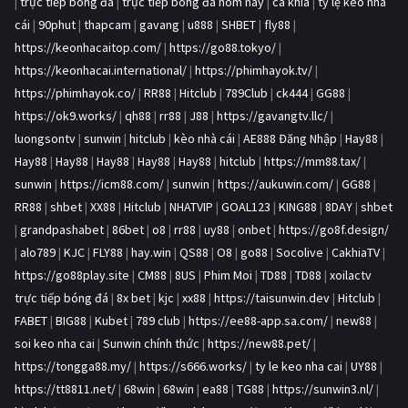
|
trực tiếp bóng đá
|
trực tiếp bóng đá hôm nay
|
ca khia
|
tỷ lệ kèo nhà
cái
|
90phut
|
thapcam
|
gavang
|
u888
|
SHBET
|
fly88
|
https://keonhacaitop.com/
|
https://go88.tokyo/
|
https://keonhacai.international/
|
https://phimhayok.tv/
|
https://phimhayok.co/
|
RR88
|
Hitclub
|
789Club
|
ck444
|
GG88
|
https://ok9.works/
|
qh88
|
rr88
|
J88
|
https://gavangtv.llc/
|
luongsontv
|
sunwin
|
hitclub
|
kèo nhà cái
|
AE888 Đăng Nhập
|
Hay88
|
Hay88
|
Hay88
|
Hay88
|
Hay88
|
Hay88
|
hitclub
|
https://mm88.tax/
|
sunwin
|
https://icm88.com/
|
sunwin
|
https://aukuwin.com/
|
GG88
|
RR88
|
shbet
|
XX88
|
Hitclub
|
NHATVIP
|
GOAL123
|
KING88
|
8DAY
|
shbet
|
grandpashabet
|
86bet
|
o8
|
rr88
|
uy88
|
onbet
|
https://go8f.design/
|
alo789
|
KJC
|
FLY88
|
hay.win
|
QS88
|
O8
|
go88
|
Socolive
|
CakhiaTV
|
https://go88play.site
|
CM88
|
8US
|
Phim Moi
|
TD88
|
TD88
|
xoilactv
trực tiếp bóng đá
|
8x bet
|
kjc
|
xx88
|
https://taisunwin.dev
|
Hitclub
|
FABET
|
BIG88
|
Kubet
|
789 club
|
https://ee88-app.sa.com/
|
new88
|
soi keo nha cai
|
Sunwin chính thức
|
https://new88.pet/
|
https://tongga88.my/
|
https://s666.works/
|
ty le keo nha cai
|
UY88
|
https://tt8811.net/
|
68win
|
68win
|
ea88
|
TG88
|
https://sunwin3.nl/
|