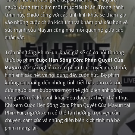
người đang tìm kiếm một mục tiêu bí ẩn. Trong hành
Giật gân
Gia đình
trình này, Shido cùng với các tinh linh khác sẽ tham gia
vào những cuộc chiến kịch tính và khám phá sâu hơn về
Bí ẩn
Lịch sử
sức mạnh của Mayuri cũng như mối quan hệ giữa các
Viễn Tây
Tiểu sử
nhân vật.
GameShow
DramaTV
Trên nền tảng
PhimFun
, khán giả sẽ có cơ hội thưởng
thức bộ phim
Cuộc Hẹn Sống Còn: Phán Quyết Của
QUỐC GIA
Mayuri
với trải nghiệm xem phim trực tuyến mượt mà,
hình ảnh sắc nét và nội dung đầy cuốn hút. Bộ phim
Âu - Mỹ
Trung Quốc - Hồng Kông
không chỉ mang đến những tình tiết hấp dẫn mà còn
Hàn Quốc
Nhật Bản
đưa người xem bước vào một thế giới điện ảnh sống
động, nơi mỗi khoảnh khắc đều được tái hiện chân thực.
Ấn Độ
Việt Nam
Khi xem Cuộc Hẹn Sống Còn: Phán Quyết Của Mayuri tại
Tổng hợp
PhimFun, người xem có thể tận hưởng trọn vẹn câu
chuyện, cảm xúc và những diễn biến kịch tính mà bộ
phim mang lại.
CẬP NHẬT