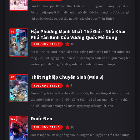
Sau khi trải qua 100 lần thất tình suốt những năm trung học cơ sở,
Rentaro Aijo quyết định đến một ngôi đền để cầu mong tìm được bạn gái
khi bước vào cấp ba. Lời cầu nguyện của cậu được Thần Tình Y ...
Hậu Phương Mạnh Nhất Thế Giới - Nhà Khai
#8
Phá Tân Binh Của Vương Quốc Mê Cung
10
FULL HD VIETSUB
Atobe Arihito, một nhân viên văn phòng luôn cống hiến hết mình cho
công việc, bất ngờ gặp tai nạn và được chuyển sinh đến dị giới mang tên
Vương quốc Mê Cung. Tại đây, anh trở thành một mạo hiểm gi ...
Thất Nghiệp Chuyển Sinh (Mùa 3)
#9
5
FULL HD VIETSUB
Sau những biến cố làm thay đổi cuộc đời, Rudeus Greyrat tiếp tục bước
vào một hành trình mới để trưởng thành cả về sức mạnh lẫn tinh thần.
Khi đối mặt với những thử thách ngày càng khắc nghiệt, anh ...
Đuốc Đen
#10
10
FULL HD VIETSUB
Jirô là một cậu bé được ông nuôi dưỡng và rèn luyện để trở thành ninja,