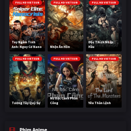
FULL HD VIETSUB
FULL HD VIETSUB
FULL HD VIETSUB
Tay Ngắm Tinh
Độc Thích Nhập
Anh: Nguy Cơ Nano
Nhện Ăn Hồn
Hầu
FULL HD VIETSUB
FULL HD VIETSUB
FULL HD VIETSUB
Nữ Đặc Cảnh Phản
Tương Tây Quỷ Sự
Công
Yêu Thần Lệnh
Phim Anime