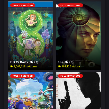
FULL HD VIETSUB
FULL HD VIETSUB
Rick Và Morty (Mùa 9)
Silo (Mùa 3)
3,007,028 lượt xem
384,125 lượt xem
FULL HD VIETSUB
FULL HD VIETSUB