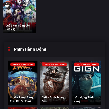
Cuộc Hẹn Sống Còn
(Mùa 1)
Phim Hành Động
FULL HD VIETSUB
FULL HD VIETSUB
FULL HD VIETSUB
Huyền Thoại Aang:
Chiến Binh Trong
Lực Lượng Tinh
Tiết Khí Sư Cuối
Gió
Nhuệ
Cùng