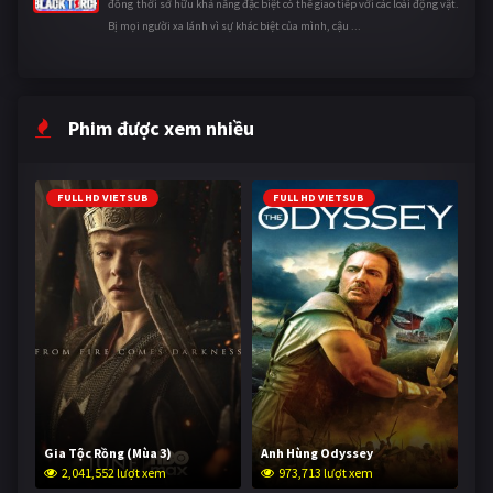
đồng thời sở hữu khả năng đặc biệt có thể giao tiếp với các loài động vật.
Bị mọi người xa lánh vì sự khác biệt của mình, cậu ...
Phim được xem nhiều
FULL HD VIETSUB
FULL HD VIETSUB
Gia Tộc Rồng (Mùa 3)
Anh Hùng Odyssey
2,041,552 lượt xem
973,713 lượt xem