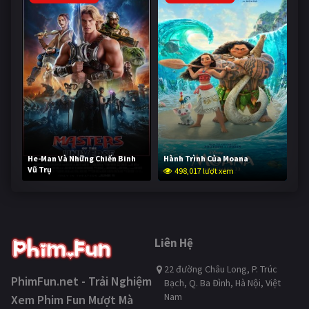
He-Man Và Những Chiến Binh
Hành Trình Của Moana
Vũ Trụ
498,017 lượt xem
247,478 lượt xem
Liên Hệ
22 đường Châu Long, P. Trúc
PhimFun.net - Trải Nghiệm
Bạch, Q. Ba Đình, Hà Nội, Việt
Nam
Xem Phim Fun Mượt Mà