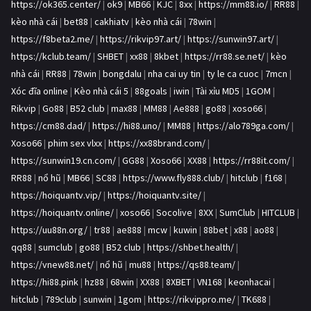
https://ok365.center/
|
ok9
|
MB66
|
KJC
|
8xx
|
https://mm88.io/
|
RR88
|
kèo nhà cái
|
bet88
|
cakhiatv
|
kèo nhà cái
|
78win
|
https://f8beta2.me/
|
https://rikvip97.art/
|
https://sunwin97.art/
|
https://kclub.team/
|
SHBET
|
xx88
|
8kbet
|
https://rr88.se.net/
|
kèo
nhà cái
|
RR88
|
78win
|
bongdalu
|
nha cai uy tin
|
ty le ca cuoc
|
7mcn
|
Xóc đĩa online
|
Kèo nhà cái 5
|
88goals
|
iwin
|
Tài xỉu MD5
|
1GOM
|
Rikvip
|
Go88
|
B52 club
|
max88
|
MM88
|
Ae888
|
go88
|
xoso66
|
https://cm88.dad/
|
https://hi88.uno/
|
MM88
|
https://alo789ga.com/
|
Xoso66
|
phim sex vlxx
|
https://xx88brand.com/
|
https://sunwin19.cn.com/
|
GG88
|
Xoso66
|
XX88
|
https://rr88it.com/
|
RR88
|
nổ hũ
|
MB66
|
SC88
|
https://www.fly888.club/
|
hitclub
|
f168
|
https://hoiquantv.vip/
|
https://hoiquantv.site/
|
https://hoiquantv.online/
|
xoso66
|
Socolive
|
8XX
|
SumClub
|
HITCLUB
|
https://uu88n.org/
|
tr88
|
ae888
|
mcw
|
kuwin
|
88bet
|
x88
|
ao88
|
qq88
|
sumclub
|
go88
|
B52 club
|
https://shbet.health/
|
https://vnew88.net/
|
nổ hũ
|
mu88
|
https://qs88.team/
|
https://hi88.pink
|
hz88
|
68win
|
XX88
|
8XBET
|
VN168
|
keonhacai
|
hitclub
|
789club
|
sunwin
|
1gom
|
https://rikvippro.me/
|
TK688
|