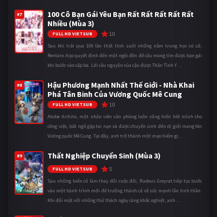
100 Cô Bạn Gái Yêu Bạn Rất Rất Rất Rất Rất
#7
Nhiều (Mùa 3)
10
FULL HD VIETSUB
Sau khi trải qua 100 lần thất tình suốt những năm trung học cơ sở,
Rentaro Aijo quyết định đến một ngôi đền để cầu mong tìm được bạn gái
khi bước vào cấp ba. Lời cầu nguyện của cậu được Thần Tình Y ...
Hậu Phương Mạnh Nhất Thế Giới - Nhà Khai
#8
Phá Tân Binh Của Vương Quốc Mê Cung
10
FULL HD VIETSUB
Atobe Arihito, một nhân viên văn phòng luôn cống hiến hết mình cho
công việc, bất ngờ gặp tai nạn và được chuyển sinh đến dị giới mang tên
Vương quốc Mê Cung. Tại đây, anh trở thành một mạo hiểm gi ...
Thất Nghiệp Chuyển Sinh (Mùa 3)
#9
5
FULL HD VIETSUB
Sau những biến cố làm thay đổi cuộc đời, Rudeus Greyrat tiếp tục bước
vào một hành trình mới để trưởng thành cả về sức mạnh lẫn tinh thần.
Khi đối mặt với những thử thách ngày càng khắc nghiệt, anh ...