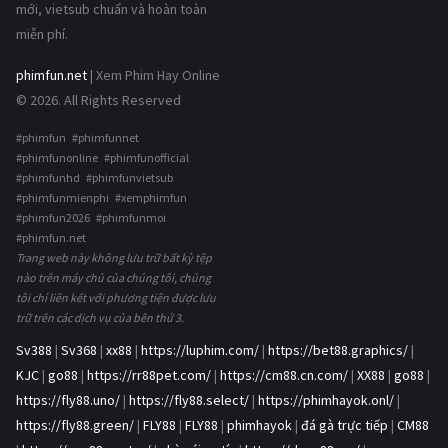
mới, vietsub chuẩn và hoàn toàn
miễn phí.
phimfun.net
| Xem Phim Hay Online
© 2026. All Rights Reserved
#phimfun #phimfunnet
#phimfunonline #phimfunofficial
#phimfunhd #phimfunvietsub
#phimfunmienphi #xemphimfun
#phimfun2026 #phimfunmoi
#phimfun.net
Trang web này không lưu trữ bất kỳ tệp
nào trên máy chủ của chúng tôi, chúng
tôi chỉ liên kết với phương tiện được lưu
trữ trên các dịch vụ của bên thứ 3.
Sv388
|
Sv368
|
xx88
|
https://luphim.com/
|
https://bet88.graphics/
|
KJC
|
go88
|
https://rr88pet.com/
|
https://cm88.cn.com/
|
XX88
|
go88
|
https://fly88.uno/
|
https://fly88.select/
|
https://phimhayok.onl/
|
https://fly88.green/
|
FLY88
|
FLY88
|
phimhayok
|
đá gà trực tiếp
|
CM88