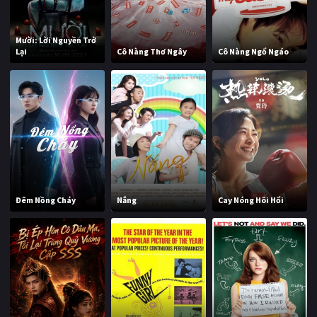
Mười: Lời Nguyền Trở
Lại
Cô Nàng Thơ Ngây
Cô Nàng Ngổ Ngáo
Đêm Nồng Cháy
Nắng
Cay Nóng Hôi Hổi