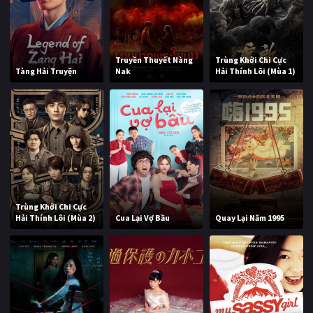
Truyền Thuyết Nàng
Trùng Khởi Chi Cực
Tàng Hải Truyện
Nak
Hải Thính Lôi (Mùa 1)
Trùng Khởi Chi Cực
Hải Thính Lôi (Mùa 2)
Cua Lại Vợ Bầu
Quay Lại Năm 1995