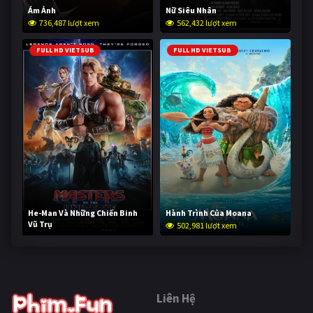
Ám Ảnh
Nữ Siêu Nhân
736,487 lượt xem
562,432 lượt xem
FULL HD VIETSUB
FULL HD VIETSUB
He-Man Và Những Chiến Binh
Hành Trình Của Moana
Vũ Trụ
502,981 lượt xem
253,000 lượt xem
Liên Hệ