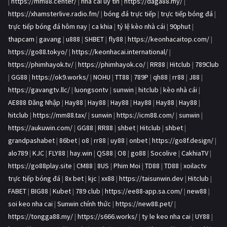
|
https://mm88.center/
|
nhà cái uy tín
|
https://daga88.my/
|
https://xhamsterlive.radio.fm/
|
bóng đá trực tiếp
|
trực tiếp bóng đá
|
trực tiếp bóng đá hôm nay
|
ca khia
|
tỷ lệ kèo nhà cái
|
90phut
|
thapcam
|
gavang
|
u888
|
SHBET
|
fly88
|
https://keonhacaitop.com/
|
https://go88.tokyo/
|
https://keonhacai.international/
|
https://phimhayok.tv/
|
https://phimhayok.co/
|
RR88
|
Hitclub
|
789Club
|
GG88
|
https://ok9.works/
|
NOHU
|
TT88
|
789P
|
qh88
|
rr88
|
J88
|
https://gavangtv.llc/
|
luongsontv
|
sunwin
|
hitclub
|
kèo nhà cái
|
AE888 Đăng Nhập
|
Hay88
|
Hay88
|
Hay88
|
Hay88
|
Hay88
|
Hay88
|
hitclub
|
https://mm88.tax/
|
sunwin
|
https://icm88.com/
|
sunwin
|
https://aukuwin.com/
|
GG88
|
RR88
|
shbet
|
Hitclub
|
shbet
|
grandpashabet
|
86bet
|
o8
|
rr88
|
uy88
|
onbet
|
https://go8f.design/
|
alo789
|
KJC
|
FLY88
|
hay.win
|
QS88
|
O8
|
go88
|
Socolive
|
CakhiaTV
|
https://go88play.site
|
CM88
|
8US
|
Phim Moi
|
TD88
|
TD88
|
xoilactv
trực tiếp bóng đá
|
8x bet
|
kjc
|
xx88
|
https://taisunwin.dev
|
Hitclub
|
FABET
|
BIG88
|
Kubet
|
789 club
|
https://ee88-app.sa.com/
|
new88
|
soi keo nha cai
|
Sunwin chính thức
|
https://new88.pet/
|
https://tongga88.my/
|
https://s666.works/
|
ty le keo nha cai
|
UY88
|