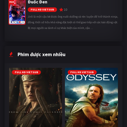
Đuốc Đen
#10
10
FULL HD VIETSUB
Jirô là một cậu bé được ông nuôi dưỡng và rèn luyện để trở thành ninja,
đồng thời sở hữu khả năng đặc biệt có thể giao tiếp với các loài động vật.
Bị mọi người xa lánh vì sự khác biệt của mình, cậu ...
Phim được xem nhiều
FULL HD VIETSUB
FULL HD VIETSUB