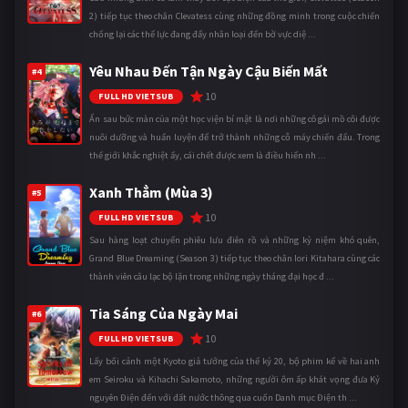
2) tiếp tục theo chân Clevatess cùng những đồng minh trong cuộc chiến
chống lại các thế lực đang đẩy nhân loại đến bờ vực diệ ...
Yêu Nhau Đến Tận Ngày Cậu Biến Mất
#4
10
FULL HD VIETSUB
Ẩn sau bức màn của một học viện bí mật là nơi những cô gái mồ côi được
nuôi dưỡng và huấn luyện để trở thành những cỗ máy chiến đấu. Trong
thế giới khắc nghiệt ấy, cái chết được xem là điều hiển nh ...
Xanh Thẳm (Mùa 3)
#5
10
FULL HD VIETSUB
Sau hàng loạt chuyến phiêu lưu điên rồ và những kỷ niệm khó quên,
Grand Blue Dreaming (Season 3) tiếp tục theo chân Iori Kitahara cùng các
thành viên câu lạc bộ lặn trong những ngày tháng đại học đ ...
Tia Sáng Của Ngày Mai
#6
10
FULL HD VIETSUB
Lấy bối cảnh một Kyoto giả tưởng của thế kỷ 20, bộ phim kể về hai anh
em Seiroku và Kihachi Sakamoto, những người ôm ấp khát vọng đưa Kỷ
nguyên Điện đến với đất nước thông qua cuốn Danh mục Điện th ...