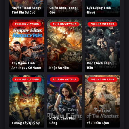
Huyền Thoại Aang:
Chiến Binh Trong
Lực Lượng Tinh
Tiết Khí Sư Cuối
Gió
Nhuệ
Cùng
FULL HD VIETSUB
FULL HD VIETSUB
FULL HD VIETSUB
Tay Ngắm Tinh
Độc Thích Nhập
Anh: Nguy Cơ Nano
Nhện Ăn Hồn
Hầu
FULL HD VIETSUB
FULL HD VIETSUB
FULL HD VIETSUB
Nữ Đặc Cảnh Phản
Tương Tây Quỷ Sự
Công
Yêu Thần Lệnh