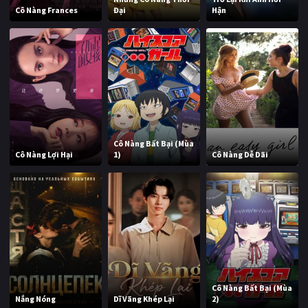
Cô Nàng Frances
Đại
Hận
Cô Nàng Bất Bại (Mùa
Cô Nàng Lợi Hại
1)
Cô Nàng Dễ Dãi
Cô Nàng Bất Bại (Mùa
Nắng Nóng
Dĩ Vãng Khép Lại
2)