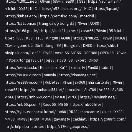
https://tt8811.net/
|
68win
|
68win
|
ea88
|
TG88
|
https://sunwin3.nl/
|
hitclub
|
XX88
|
KJC
|
https://b52-club.us.org/
|
KJC
|
https://kjc.ad/
|
https://kubet.eco/
|
https://xemtiso.com/
|
motchill
|
https://b52com.io
|
trang cá độ bóng đá
|
78win
|
AO88
|
https://c168.guide/
|
https://luck81.jp.net/
|
xoso66
|
78win
|
B52club
|
Xibet
|
lu88
|
K88
|
TT88
|
King88
|
AO88
|
https://rr88.cz/
|
78win
|
sv368
|
78win
|
game bài đổi thưởng
|
7M
|
Bongdalu
|
DH88
|
https://shbet-
okvip.uk.com/
|
qs88
|
Fly88
|
xoso 66
|
VIP66
|
OPEN88
|
OPEN88
|
78win
|
https://tongga88.us/
|
pg88
|
ric79
|
S8
|
8kbet
|
ON68
|
https://iwinclub.la/
|
Ku casino
|
Ku11
|
xoilac tv
|
Fun88
|
kubet
|
https://sv368.direct/
|
sunwin
|
https://zinmanga.net
|
https://ee88vie.com/
|
Kubet88
|
78win
|
sv368
|
nhà cái lô đề
|
78win
|
xoso66
|
https://keonhacai55.bet/
|
socolive
|
Alo789
|
Ae888
|
Sv368
|
Vip66
|
https://mb66p.com/
|
sv368
|
VIP66
|
https://78winnh.net/
|
https://mb66q.com/
|
Xoso66
|
MB66
|
https://mb66.life/
|
https://tylekeonhacai.futbol/
|
xx88
|
RR88
|
thapcamtv
|
xoilac
|
XX88
|
MM88
|
MM88
|
RR88
|
MB66
|
gavangtv
|
cakhiatv
|
https://go88fc.com/
|
trực tiếp nba
|
soi kèo
|
https://79king.express/
|