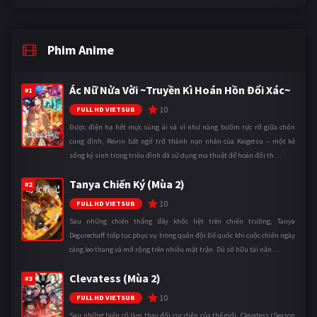
Phim Anime
Ác Nữ Nửa Vời ~Truyền Kì Hoán Hồn Đổi Xác~
#1
10
FULL HD VIETSUB
Được điện hạ hết mực sủng ái và ví như nàng bướm rực rỡ giữa chốn
cung đình, Reirin bất ngờ trở thành nạn nhân của Keigetsu – một kẻ
sống ký sinh trong triều đình đã sử dụng ma thuật để hoán đổi th ...
Tanya Chiến Ký (Mùa 2)
#2
10
FULL HD VIETSUB
Sau những chiến thắng đầy khốc liệt trên chiến trường, Tanya
Degurechaff tiếp tục phục vụ trong quân đội Đế quốc khi cuộc chiến ngày
càng leo thang và mở rộng trên nhiều mặt trận. Dù sở hữu tài năn ...
Clevatess (Mùa 2)
#3
10
FULL HD VIETSUB
Sau những biến cố làm thay đổi cục diện của thế giới, Clevatess (Season