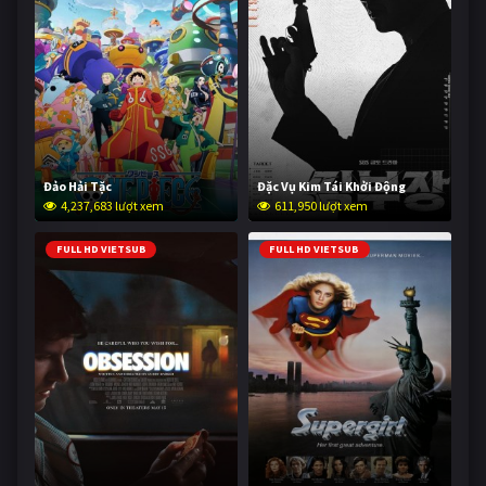
Đảo Hải Tặc
Đặc Vụ Kim Tái Khởi Động
4,237,683 lượt xem
611,950 lượt xem
FULL HD VIETSUB
FULL HD VIETSUB