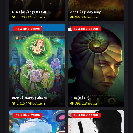
Gia Tộc Rồng (Mùa 3)
Anh Hùng Odyssey
2,120,792 lượt xem
987,337 lượt xem
FULL HD VIETSUB
FULL HD VIETSUB
Rick Và Morty (Mùa 9)
Silo (Mùa 3)
3,015,474 lượt xem
398,018 lượt xem
FULL HD VIETSUB
FULL HD VIETSUB