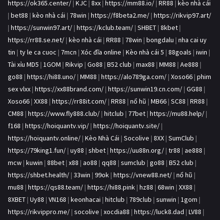
https://ok365.center/
|
KJC
|
8xx
|
https://mm88.io/
|
RR88
|
kèo nhà cái
|
bet88
|
kèo nhà cái
|
78win
|
https://f8beta2.me/
|
https://rikvip97.art/
|
https://sunwin97.art/
|
https://kclub.team/
|
SHBET
|
8kbet
|
https://rr88.se.net/
|
kèo nhà cái
|
RR88
|
78win
|
bongdalu
|
nha cai uy
tin
|
ty le ca cuoc
|
7mcn
|
Xóc đĩa online
|
Kèo nhà cái 5
|
88goals
|
iwin
|
Tài xỉu MD5
|
1GOM
|
Rikvip
|
Go88
|
B52 club
|
max88
|
MM88
|
Ae888
|
go88
|
https://hi88.uno/
|
MM88
|
https://alo789ga.com/
|
Xoso66
|
phim
sex vlxx
|
https://xx88brand.com/
|
https://sunwin19.cn.com/
|
GG88
|
Xoso66
|
XX88
|
https://rr88it.com/
|
RR88
|
nổ hũ
|
MB66
|
SC88
|
RR88
|
CM88
|
https://www.fly888.club/
|
hitclub
|
77bet
|
https://mu88.help/
|
f168
|
https://hoiquantv.vip/
|
https://hoiquantv.site/
|
https://hoiquantv.online/
|
Kèo Nhà Cái
|
Socolive
|
8XX
|
SumClub
|
https://79king1.fun/
|
uy88
|
shbet
|
https://uu88n.org/
|
tr88
|
ae888
|
mcw
|
kuwin
|
88bet
|
x88
|
ao88
|
qq88
|
sumclub
|
go88
|
B52 club
|
https://shbet.health/
|
33win
|
99ok
|
https://vnew88.net/
|
nổ hũ
|
mu88
|
https://qs88.team/
|
https://hi88.pink
|
hz88
|
68win
|
XX88
|
8XBET
|
Uy88
|
VN168
|
keonhacai
|
hitclub
|
789club
|
sunwin
|
1gom
|
https://rikvippro.me/
|
socolive
|
xocdia88
|
https://luck8.dad
|
LV88
|