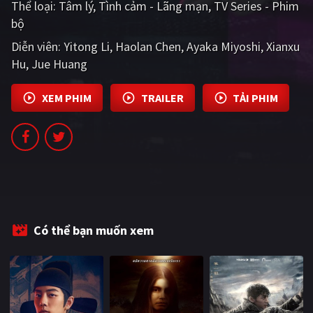
Thể loại:
Tâm lý
Tình cảm - Lãng mạn
TV Series - Phim
PHIM MỚI
bộ
PHIM BỘ
Diễn viên:
Yitong Li
Haolan Chen
Ayaka Miyoshi
Xianxu
Hu
Jue Huang
PHIM LẺ
PHIM CHIẾU RẠP
XEM PHIM
TRAILER
TẢI PHIM
TUYỂN TẬP PHIM
BLOG
Có thể bạn muốn xem