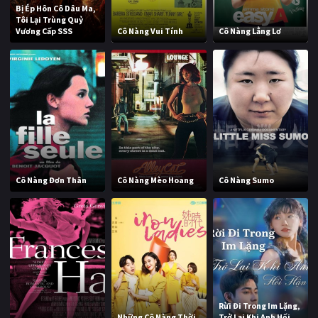
Bị Ép Hôn Cô Dâu Ma,
Tôi Lại Trùng Quỷ
Vương Cấp SSS
Cô Nàng Vui Tính
Cô Nàng Lẳng Lơ
Cô Nàng Đơn Thân
Cô Nàng Mèo Hoang
Cô Nàng Sumo
Rừi Đi Trong Im Lặng,
Những Cô Nàng Thời
Trở Lại Khi Anh Hối