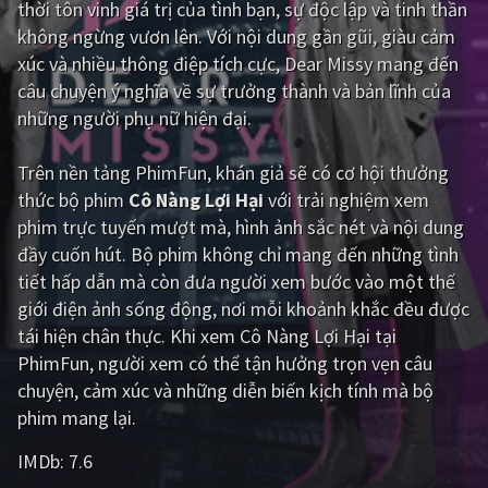
thời tôn vinh giá trị của tình bạn, sự độc lập và tinh thần
không ngừng vươn lên. Với nội dung gần gũi, giàu cảm
Giật gân
Gia đình
xúc và nhiều thông điệp tích cực, Dear Missy mang đến
Bí ẩn
Lịch sử
câu chuyện ý nghĩa về sự trưởng thành và bản lĩnh của
những người phụ nữ hiện đại.
Viễn Tây
Tiểu sử
GameShow
DramaTV
Trên nền tảng
PhimFun
, khán giả sẽ có cơ hội thưởng
thức bộ phim
Cô Nàng Lợi Hại
với trải nghiệm xem
QUỐC GIA
phim trực tuyến mượt mà, hình ảnh sắc nét và nội dung
đầy cuốn hút. Bộ phim không chỉ mang đến những tình
Âu - Mỹ
Trung Quốc - Hồng Kông
tiết hấp dẫn mà còn đưa người xem bước vào một thế
giới điện ảnh sống động, nơi mỗi khoảnh khắc đều được
Hàn Quốc
Nhật Bản
tái hiện chân thực. Khi xem Cô Nàng Lợi Hại tại
Ấn Độ
Việt Nam
PhimFun, người xem có thể tận hưởng trọn vẹn câu
chuyện, cảm xúc và những diễn biến kịch tính mà bộ
Tổng hợp
phim mang lại.
IMDb:
7.6
CẬP NHẬT