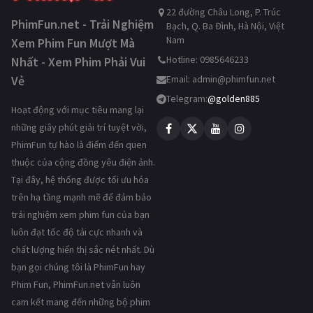
22 đường Châu Long, P. Trúc
PhimFun.net - Trải Nghiệm
Bạch, Q. Ba Đình, Hà Nội, Việt
Nam
Xem Phim Fun Mượt Mà
Hotline: 0985646233
Nhất - Xem Phim Phải Vui
Vẻ
Email:
admin@phimfun.net
Telegram:
@golden885
Hoạt động với mục tiêu mang lại
những giây phút giải trí tuyệt vời,
PhimFun tự hào là điểm đến quen
thuộc của cộng đồng yêu điện ảnh.
Tại đây, hệ thống được tối ưu hóa
trên hạ tầng mạnh mẽ để đảm bảo
trải nghiệm xem phim fun của bạn
luôn đạt tốc độ tải cực nhanh và
chất lượng hiển thị sắc nét nhất. Dù
bạn gọi chúng tôi là PhimFun hay
Phim Fun, PhimFun.net vẫn luôn
cam kết mang đến những bộ phim