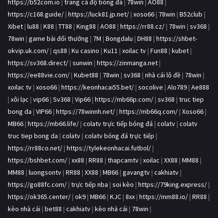
https://b52com.io
|
trang cá độ bóng đá
|
78win
|
AO88
|
https://c168.guide/
|
https://luck81.jp.net/
|
xoso66
|
78win
|
B52club
|
Xibet
|
lu88
|
K88
|
TT88
|
King88
|
AO88
|
https://rr88.cz/
|
78win
|
sv368
|
78win
|
game bài đổi thưởng
|
7M
|
Bongdalu
|
DH88
|
https://shbet-
okvip.uk.com/
|
qs88
|
Ku casino
|
Ku11
|
xoilac tv
|
Fun88
|
kubet
|
https://sv368.direct/
|
sunwin
|
https://zinmanga.net
|
https://ee88vie.com/
|
Kubet88
|
78win
|
sv368
|
nhà cái lô đề
|
78win
|
xoilac tv
|
xoso66
|
https://keonhacai55.bet/
|
socolive
|
Alo789
|
Ae888
|
xôi lạc
|
vip66
|
Sv368
|
Vip66
|
https://mb66p.com/
|
sv368
|
truc tiep
bong da
|
VIP66
|
https://78winnh.net/
|
https://mb66q.com/
|
Xoso66
|
MB66
|
https://mb66.life/
|
colatv trực tiếp bóng đá
|
colatv
|
colatv
truc tiep bong da
|
colatv
|
colatv bóng đá trực tiếp
|
https://rr88co.net/
|
https://tylekeonhacai.futbol/
|
https://bshbet.com/
|
xx88
|
RR88
|
thapcamtv
|
xoilac
|
XX88
|
MM88
|
MM88
|
luongsontv
|
RR88
|
XX88
|
MB66
|
gavangtv
|
cakhiatv
|
https://go88fc.com/
|
trực tiếp nba
|
soi kèo
|
https://79king.express/
|
https://ok365.center/
|
ok9
|
MB66
|
KJC
|
8xx
|
https://mm88.io/
|
RR88
|
kèo nhà cái
|
bet88
|
cakhiatv
|
kèo nhà cái
|
78win
|