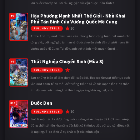
khi bước vào cấp ba. Lời cầu nguyện của cậu được Thần Tình Y ...
Hậu Phương Mạnh Nhất Thế Giới - Nhà Khai
#8
Phá Tân Binh Của Vương Quốc Mê Cung
10
FULL HD VIETSUB
Atobe Arihito, một nhân viên văn phòng luôn cống hiến hết mình cho
công việc, bất ngờ gặp tai nạn và được chuyển sinh đến dị giới mang tên
Vương quốc Mê Cung. Tại đây, anh trở thành một mạo hiểm gi ...
Thất Nghiệp Chuyển Sinh (Mùa 3)
#9
5
FULL HD VIETSUB
Sau những biến cố làm thay đổi cuộc đời, Rudeus Greyrat tiếp tục bước
vào một hành trình mới để trưởng thành cả về sức mạnh lẫn tinh thần.
Khi đối mặt với những thử thách ngày càng khắc nghiệt, anh ...
Đuốc Đen
#10
10
FULL HD VIETSUB
Jirô là một cậu bé được ông nuôi dưỡng và rèn luyện để trở thành ninja,
đồng thời sở hữu khả năng đặc biệt có thể giao tiếp với các loài động vật.
Bị mọi người xa lánh vì sự khác biệt của mình, cậu ...