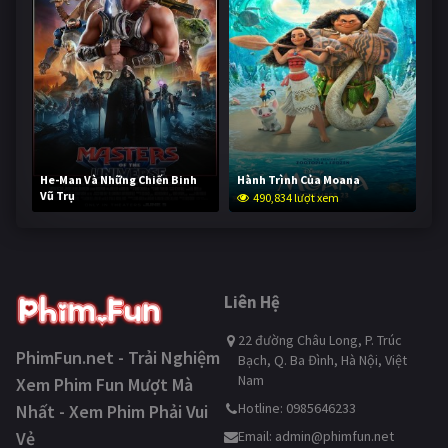
He-Man Và Những Chiến Binh
Hành Trình Của Moana
Vũ Trụ
490,834 lượt xem
239,571 lượt xem
Liên Hệ
22 đường Châu Long, P. Trúc
PhimFun.net - Trải Nghiệm
Bạch, Q. Ba Đình, Hà Nội, Việt
Nam
Xem Phim Fun Mượt Mà
Hotline: 0985646233
Nhất - Xem Phim Phải Vui
Vẻ
Email:
admin@phimfun.net