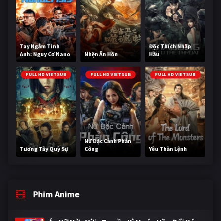
Tay Ngắm Tinh
Độc Thích Nhập
Anh: Nguy Cơ Nano
Nhện Ăn Hồn
Hầu
FULL HD VIETSUB
FULL HD VIETSUB
FULL HD VIETSUB
Nữ Đặc Cảnh Phản
Tương Tây Quỷ Sự
Công
Yêu Thần Lệnh
Phim Anime