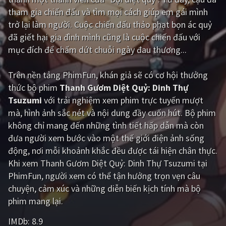
tham gia chiến đấu và tìm mọi cách giúp em gái mình
Giật gân
Gia đình
trở lại làm người. Cuộc chiến đấu thảo phạt bọn ác quỷ
đã giết hại gia đình mình cũng là cuộc chiến đấu với
Bí ẩn
Lịch sử
mục đích để chấm dứt chuỗi ngày đau thương...
Viễn Tây
Tiểu sử
Trên nền tảng
PhimFun
, khán giả sẽ có cơ hội thưởng
GameShow
DramaTV
thức bộ phim
Thanh Gươm Diệt Quỷ: Dinh Thự
Tsuzumi
với trải nghiệm xem phim trực tuyến mượt
QUỐC GIA
mà, hình ảnh sắc nét và nội dung đầy cuốn hút. Bộ phim
không chỉ mang đến những tình tiết hấp dẫn mà còn
Âu - Mỹ
Trung Quốc - Hồng Kông
đưa người xem bước vào một thế giới điện ảnh sống
Hàn Quốc
Nhật Bản
động, nơi mỗi khoảnh khắc đều được tái hiện chân thực.
Khi xem Thanh Gươm Diệt Quỷ: Dinh Thự Tsuzumi tại
Ấn Độ
Việt Nam
PhimFun, người xem có thể tận hưởng trọn vẹn câu
Tổng hợp
chuyện, cảm xúc và những diễn biến kịch tính mà bộ
phim mang lại.
CẬP NHẬT
IMDb:
8.9