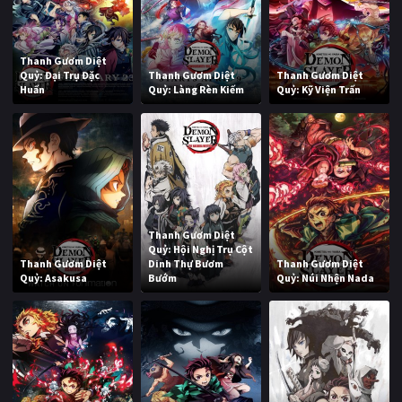
Thanh Gươm Diệt
Quỷ: Đại Trụ Đặc
Thanh Gươm Diệt
Thanh Gươm Diệt
Huấn
Quỷ: Làng Rèn Kiếm
Quỷ: Kỹ Viện Trấn
Thanh Gươm Diệt
Quỷ: Hội Nghị Trụ Cột
Thanh Gươm Diệt
Dinh Thự Bươm
Thanh Gươm Diệt
Quỷ: Asakusa
Bướm
Quỷ: Núi Nhện Nada