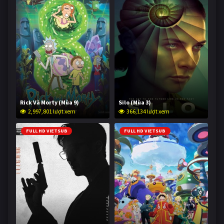
Rick Và Morty (Mùa 9)
Silo (Mùa 3)
2,997,801 lượt xem
366,134 lượt xem
FULL HD VIETSUB
FULL HD VIETSUB