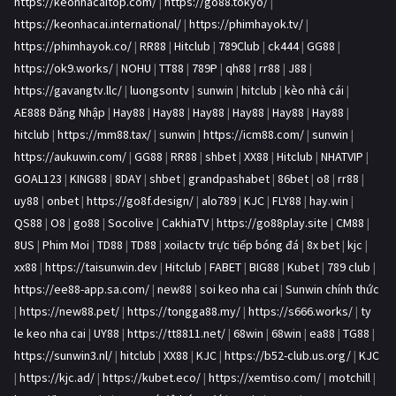
https://keonhacaitop.com/
|
https://go88.tokyo/
|
https://keonhacai.international/
|
https://phimhayok.tv/
|
https://phimhayok.co/
|
RR88
|
Hitclub
|
789Club
|
ck444
|
GG88
|
https://ok9.works/
|
NOHU
|
TT88
|
789P
|
qh88
|
rr88
|
J88
|
https://gavangtv.llc/
|
luongsontv
|
sunwin
|
hitclub
|
kèo nhà cái
|
AE888 Đăng Nhập
|
Hay88
|
Hay88
|
Hay88
|
Hay88
|
Hay88
|
Hay88
|
hitclub
|
https://mm88.tax/
|
sunwin
|
https://icm88.com/
|
sunwin
|
https://aukuwin.com/
|
GG88
|
RR88
|
shbet
|
XX88
|
Hitclub
|
NHATVIP
|
GOAL123
|
KING88
|
8DAY
|
shbet
|
grandpashabet
|
86bet
|
o8
|
rr88
|
uy88
|
onbet
|
https://go8f.design/
|
alo789
|
KJC
|
FLY88
|
hay.win
|
QS88
|
O8
|
go88
|
Socolive
|
CakhiaTV
|
https://go88play.site
|
CM88
|
8US
|
Phim Moi
|
TD88
|
TD88
|
xoilactv trực tiếp bóng đá
|
8x bet
|
kjc
|
xx88
|
https://taisunwin.dev
|
Hitclub
|
FABET
|
BIG88
|
Kubet
|
789 club
|
https://ee88-app.sa.com/
|
new88
|
soi keo nha cai
|
Sunwin chính thức
|
https://new88.pet/
|
https://tongga88.my/
|
https://s666.works/
|
ty
le keo nha cai
|
UY88
|
https://tt8811.net/
|
68win
|
68win
|
ea88
|
TG88
|
https://sunwin3.nl/
|
hitclub
|
XX88
|
KJC
|
https://b52-club.us.org/
|
KJC
|
https://kjc.ad/
|
https://kubet.eco/
|
https://xemtiso.com/
|
motchill
|