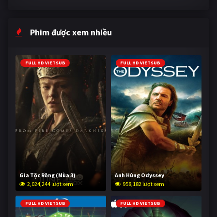
Phim được xem nhiều
FULL HD VIETSUB
FULL HD VIETSUB
Gia Tộc Rồng (Mùa 3)
Anh Hùng Odyssey
2,024,244 lượt xem
958,182 lượt xem
FULL HD VIETSUB
FULL HD VIETSUB