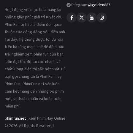
Telegram:
@golden885
Hoạt động với mục tiêu mang lại
những giây phút giải trí tuyệt vời,
PhimFun tự hào là điểm đến quen
thuộc của cộng đồng yêu điện ảnh.
Tại đây, hệ thống được tối ưu hóa
trên hạ tầng mạnh mẽ để đảm bảo
trải nghiệm xem phim fun của bạn
luôn đạt tốc độ tải cực nhanh và
chất lượng hiển thị sắc nét nhất. Dù
bạn gọi chúng tôi là PhimFun hay
Phim Fun, PhimFun.net vẫn luôn
cam kết mang đến những bộ phim
mới, vietsub chuẩn và hoàn toàn
miễn phí.
phimfun.net
| Xem Phim Hay Online
© 2026. All Rights Reserved