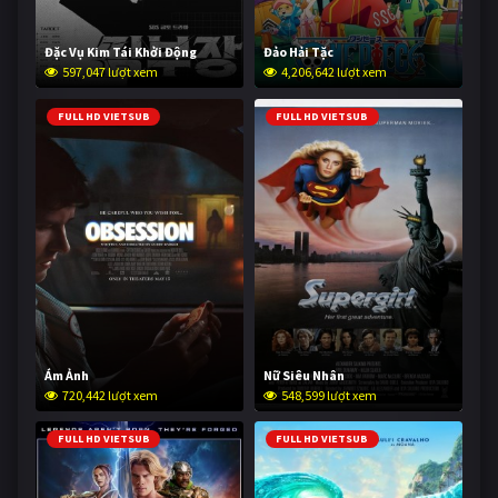
Đặc Vụ Kim Tái Khởi Động
Đảo Hải Tặc
597,047 lượt xem
4,206,642 lượt xem
FULL HD VIETSUB
FULL HD VIETSUB
Ám Ảnh
Nữ Siêu Nhân
720,442 lượt xem
548,599 lượt xem
FULL HD VIETSUB
FULL HD VIETSUB