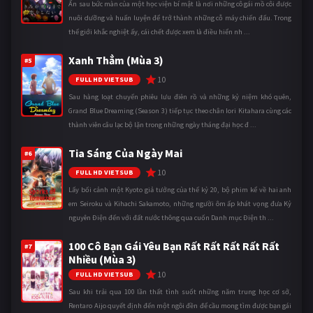
Ẩn sau bức màn của một học viện bí mật là nơi những cô gái mồ côi được
nuôi dưỡng và huấn luyện để trở thành những cỗ máy chiến đấu. Trong
thế giới khắc nghiệt ấy, cái chết được xem là điều hiển nh ...
Xanh Thẳm (Mùa 3)
#5
10
FULL HD VIETSUB
Sau hàng loạt chuyến phiêu lưu điên rồ và những kỷ niệm khó quên,
Grand Blue Dreaming (Season 3) tiếp tục theo chân Iori Kitahara cùng các
thành viên câu lạc bộ lặn trong những ngày tháng đại học đ ...
Tia Sáng Của Ngày Mai
#6
10
FULL HD VIETSUB
Lấy bối cảnh một Kyoto giả tưởng của thế kỷ 20, bộ phim kể về hai anh
em Seiroku và Kihachi Sakamoto, những người ôm ấp khát vọng đưa Kỷ
nguyên Điện đến với đất nước thông qua cuốn Danh mục Điện th ...
100 Cô Bạn Gái Yêu Bạn Rất Rất Rất Rất Rất
#7
Nhiều (Mùa 3)
10
FULL HD VIETSUB
Sau khi trải qua 100 lần thất tình suốt những năm trung học cơ sở,
Rentaro Aijo quyết định đến một ngôi đền để cầu mong tìm được bạn gái