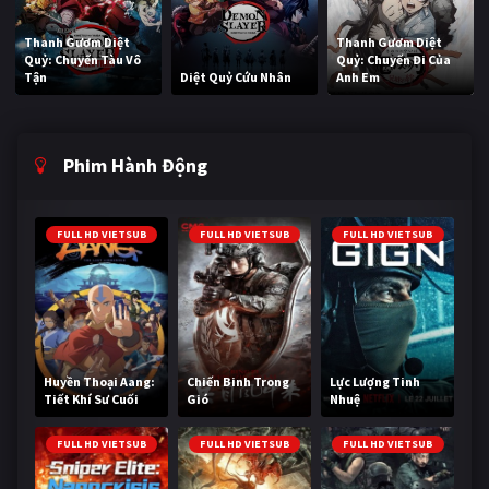
Thanh Gươm Diệt
Thanh Gươm Diệt
Quỷ: Chuyến Tàu Vô
Quỷ: Chuyến Đi Của
Tận
Diệt Quỷ Cứu Nhân
Anh Em
Phim Hành Động
FULL HD VIETSUB
FULL HD VIETSUB
FULL HD VIETSUB
Huyền Thoại Aang:
Chiến Binh Trong
Lực Lượng Tinh
Tiết Khí Sư Cuối
Gió
Nhuệ
Cùng
FULL HD VIETSUB
FULL HD VIETSUB
FULL HD VIETSUB