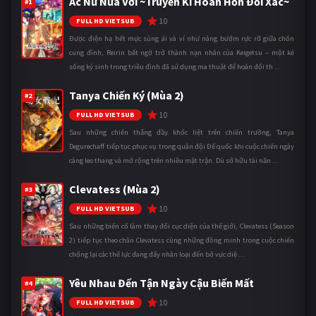
Ác Nữ Nửa Vời ~Truyền Kì Hoán Hồn Đổi Xác~
#1
10
FULL HD VIETSUB
Được điện hạ hết mực sủng ái và ví như nàng bướm rực rỡ giữa chốn
cung đình, Reirin bất ngờ trở thành nạn nhân của Keigetsu – một kẻ
sống ký sinh trong triều đình đã sử dụng ma thuật để hoán đổi th ...
Tanya Chiến Ký (Mùa 2)
#2
10
FULL HD VIETSUB
Sau những chiến thắng đầy khốc liệt trên chiến trường, Tanya
Degurechaff tiếp tục phục vụ trong quân đội Đế quốc khi cuộc chiến ngày
càng leo thang và mở rộng trên nhiều mặt trận. Dù sở hữu tài năn ...
Clevatess (Mùa 2)
#3
10
FULL HD VIETSUB
Sau những biến cố làm thay đổi cục diện của thế giới, Clevatess (Season
2) tiếp tục theo chân Clevatess cùng những đồng minh trong cuộc chiến
chống lại các thế lực đang đẩy nhân loại đến bờ vực diệ ...
Yêu Nhau Đến Tận Ngày Cậu Biến Mất
#4
10
FULL HD VIETSUB