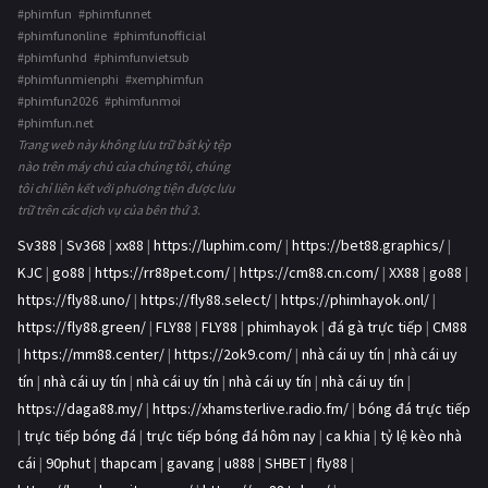
#phimfun #phimfunnet
#phimfunonline #phimfunofficial
#phimfunhd #phimfunvietsub
#phimfunmienphi #xemphimfun
#phimfun2026 #phimfunmoi
#phimfun.net
Trang web này không lưu trữ bất kỳ tệp
nào trên máy chủ của chúng tôi, chúng
tôi chỉ liên kết với phương tiện được lưu
trữ trên các dịch vụ của bên thứ 3.
Sv388
|
Sv368
|
xx88
|
https://luphim.com/
|
https://bet88.graphics/
|
KJC
|
go88
|
https://rr88pet.com/
|
https://cm88.cn.com/
|
XX88
|
go88
|
https://fly88.uno/
|
https://fly88.select/
|
https://phimhayok.onl/
|
https://fly88.green/
|
FLY88
|
FLY88
|
phimhayok
|
đá gà trực tiếp
|
CM88
|
https://mm88.center/
|
https://2ok9.com/
|
nhà cái uy tín
|
nhà cái uy
tín
|
nhà cái uy tín
|
nhà cái uy tín
|
nhà cái uy tín
|
nhà cái uy tín
|
https://daga88.my/
|
https://xhamsterlive.radio.fm/
|
bóng đá trực tiếp
|
trực tiếp bóng đá
|
trực tiếp bóng đá hôm nay
|
ca khia
|
tỷ lệ kèo nhà
cái
|
90phut
|
thapcam
|
gavang
|
u888
|
SHBET
|
fly88
|