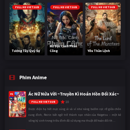
FULL HD VIETSUB
FULL HD VIETSUB
FULL HD VIETSUB
Nữ Đặc Cảnh Phản
Tương Tây Quỷ Sự
Công
Yêu Thần Lệnh
Phim Anime
Ác Nữ Nửa Vời ~Truyền Kì Hoán Hồn Đổi Xác~
#1
10
FULL HD VIETSUB
Được điện hạ hết mực sủng ái và ví như nàng bướm rực rỡ giữa chốn
cung đình, Reirin bất ngờ trở thành nạn nhân của Keigetsu – một kẻ
sống ký sinh trong triều đình đã sử dụng ma thuật để hoán đổi th ...