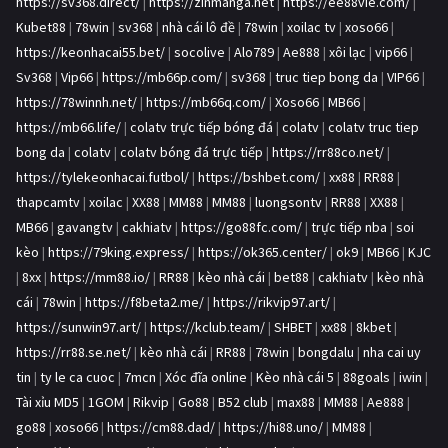
https://sv368.direct/
|
https://zinmanga.net
|
https://ee88vie.com/
|
Kubet88
|
78win
|
sv368
|
nhà cái lô đề
|
78win
|
xoilac tv
|
xoso66
|
https://keonhacai55.bet/
|
socolive
|
Alo789
|
Ae888
|
xôi lạc
|
vip66
|
Sv368
|
Vip66
|
https://mb66p.com/
|
sv368
|
truc tiep bong da
|
VIP66
|
https://78winnh.net/
|
https://mb66q.com/
|
Xoso66
|
MB66
|
https://mb66.life/
|
colatv trực tiếp bóng đá
|
colatv
|
colatv truc tiep
bong da
|
colatv
|
colatv bóng đá trực tiếp
|
https://rr88co.net/
|
https://tylekeonhacai.futbol/
|
https://bshbet.com/
|
xx88
|
RR88
|
thapcamtv
|
xoilac
|
XX88
|
MM88
|
MM88
|
luongsontv
|
RR88
|
XX88
|
MB66
|
gavangtv
|
cakhiatv
|
https://go88fc.com/
|
trực tiếp nba
|
soi
kèo
|
https://79king.express/
|
https://ok365.center/
|
ok9
|
MB66
|
KJC
|
8xx
|
https://mm88.io/
|
RR88
|
kèo nhà cái
|
bet88
|
cakhiatv
|
kèo nhà
cái
|
78win
|
https://f8beta2.me/
|
https://rikvip97.art/
|
https://sunwin97.art/
|
https://kclub.team/
|
SHBET
|
xx88
|
8kbet
|
https://rr88.se.net/
|
kèo nhà cái
|
RR88
|
78win
|
bongdalu
|
nha cai uy
tin
|
ty le ca cuoc
|
7mcn
|
Xóc đĩa online
|
Kèo nhà cái 5
|
88goals
|
iwin
|
Tài xỉu MD5
|
1GOM
|
Rikvip
|
Go88
|
B52 club
|
max88
|
MM88
|
Ae888
|
go88
|
xoso66
|
https://cm88.dad/
|
https://hi88.uno/
|
MM88
|