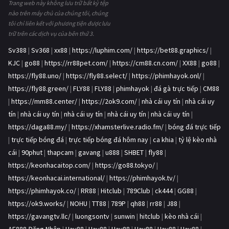
Trang web này không lưu trữ bất kỳ tệp
nào trên máy chủ của chúng tôi, chúng
tôi chỉ liên kết với phương tiện được lưu
trữ trên các dịch vụ của bên thứ 3.
Sv388
|
Sv368
|
xx88
|
https://luphim.com/
|
https://bet88.graphics/
|
KJC
|
go88
|
https://rr88pet.com/
|
https://cm88.cn.com/
|
XX88
|
go88
|
https://fly88.uno/
|
https://fly88.select/
|
https://phimhayok.onl/
|
https://fly88.green/
|
FLY88
|
FLY88
|
phimhayok
|
đá gà trực tiếp
|
CM88
|
https://mm88.center/
|
https://2ok9.com/
|
nhà cái uy tín
|
nhà cái uy
tín
|
nhà cái uy tín
|
nhà cái uy tín
|
nhà cái uy tín
|
nhà cái uy tín
|
https://daga88.my/
|
https://xhamsterlive.radio.fm/
|
bóng đá trực tiếp
|
trực tiếp bóng đá
|
trực tiếp bóng đá hôm nay
|
ca khia
|
tỷ lệ kèo nhà
cái
|
90phut
|
thapcam
|
gavang
|
u888
|
SHBET
|
fly88
|
https://keonhacaitop.com/
|
https://go88.tokyo/
|
https://keonhacai.international/
|
https://phimhayok.tv/
|
https://phimhayok.co/
|
RR88
|
Hitclub
|
789Club
|
ck444
|
GG88
|
https://ok9.works/
|
NOHU
|
TT88
|
789P
|
qh88
|
rr88
|
J88
|
https://gavangtv.llc/
|
luongsontv
|
sunwin
|
hitclub
|
kèo nhà cái
|