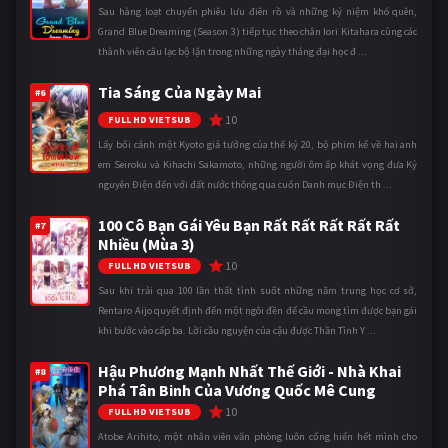
Sau hàng loạt chuyến phiêu lưu điên rồ và những kỷ niệm khó quên,
Grand Blue Dreaming (Season 3) tiếp tục theo chân Iori Kitahara cùng các
thành viên câu lạc bộ lặn trong những ngày tháng đại học đ ...
Tia Sáng Của Ngày Mai
#6
10
FULL HD VIETSUB
Lấy bối cảnh một Kyoto giả tưởng của thế kỷ 20, bộ phim kể về hai anh
em Seiroku và Kihachi Sakamoto, những người ôm ấp khát vọng đưa Kỷ
nguyên Điện đến với đất nước thông qua cuốn Danh mục Điện th ...
100 Cô Bạn Gái Yêu Bạn Rất Rất Rất Rất Rất
#7
Nhiều (Mùa 3)
10
FULL HD VIETSUB
Sau khi trải qua 100 lần thất tình suốt những năm trung học cơ sở,
Rentaro Aijo quyết định đến một ngôi đền để cầu mong tìm được bạn gái
khi bước vào cấp ba. Lời cầu nguyện của cậu được Thần Tình Y ...
Hậu Phương Mạnh Nhất Thế Giới - Nhà Khai
#8
Phá Tân Binh Của Vương Quốc Mê Cung
10
FULL HD VIETSUB
Atobe Arihito, một nhân viên văn phòng luôn cống hiến hết mình cho