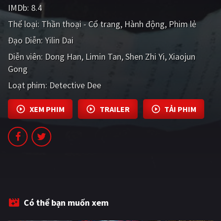
IMDb:
8.4
PHIM MỚI
Thể loại:
Thần thoại - Cổ trang
Hành động
Phim lẻ
PHIM BỘ
Đạo Diễn:
Yilin Dai
PHIM LẺ
Diễn viên:
Dong Han
Limin Tan
Shen Zhi Yi
Xiaojun
Gong
PHIM CHIẾU RẠP
Loạt phim:
Detective Dee
TUYỂN TẬP PHIM
BLOG
XEM PHIM
TRAILER
TẢI PHIM
Có thể bạn muốn xem