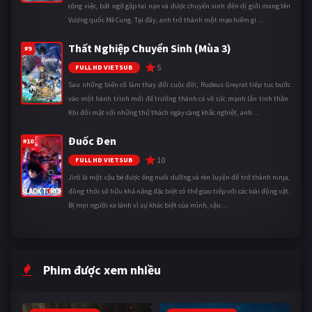
công việc, bất ngờ gặp tai nạn và được chuyển sinh đến dị giới mang tên
Vương quốc Mê Cung. Tại đây, anh trở thành một mạo hiểm gi ...
Thất Nghiệp Chuyển Sinh (Mùa 3)
#9
5
FULL HD VIETSUB
Sau những biến cố làm thay đổi cuộc đời, Rudeus Greyrat tiếp tục bước
vào một hành trình mới để trưởng thành cả về sức mạnh lẫn tinh thần.
Khi đối mặt với những thử thách ngày càng khắc nghiệt, anh ...
Đuốc Đen
#10
10
FULL HD VIETSUB
Jirô là một cậu bé được ông nuôi dưỡng và rèn luyện để trở thành ninja,
đồng thời sở hữu khả năng đặc biệt có thể giao tiếp với các loài động vật.
Bị mọi người xa lánh vì sự khác biệt của mình, cậu ...
Phim được xem nhiều