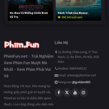
He-Man Và Những Chiến Binh
Hành Trình Của Moana
Vũ Trụ
490,545 lượt xem
239,272 lượt xem
Liên Hệ
22 đường Châu Long, P. Trúc
PhimFun.net - Trải Nghiệm
Bạch, Q. Ba Đình, Hà Nội, Việt
Nam
Xem Phim Fun Mượt Mà
Hotline: 0985646233
Nhất - Xem Phim Phải Vui
Vẻ
Email:
admin@phimfun.net
Telegram:
@golden885
Hoạt động với mục tiêu mang lại
những giây phút giải trí tuyệt vời,
PhimFun tự hào là điểm đến quen
thuộc của cộng đồng yêu điện ảnh.