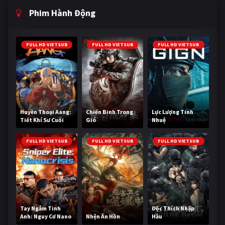
Phim Hành Động
FULL HD VIETSUB
FULL HD VIETSUB
FULL HD VIETSUB
Huyền Thoại Aang:
Chiến Binh Trong
Lực Lượng Tinh
Tiết Khí Sư Cuối
Gió
Nhuệ
Cùng
FULL HD VIETSUB
FULL HD VIETSUB
FULL HD VIETSUB
Tay Ngắm Tinh
Độc Thích Nhập
Anh: Nguy Cơ Nano
Nhện Ăn Hồn
Hầu