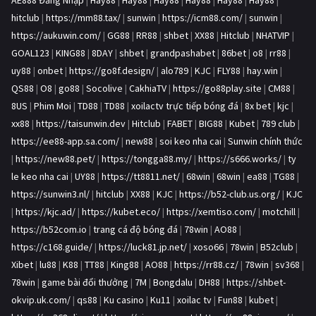
AE888 Đăng Nhập
|
Hay88
|
Hay88
|
Hay88
|
Hay88
|
Hay88
|
Hay88
|
hitclub
|
https://mm88.tax/
|
sunwin
|
https://icm88.com/
|
sunwin
|
https://aukuwin.com/
|
GG88
|
RR88
|
shbet
|
XX88
|
Hitclub
|
NHATVIP
|
GOAL123
|
KING88
|
8DAY
|
shbet
|
grandpashabet
|
86bet
|
o8
|
rr88
|
uy88
|
onbet
|
https://go8f.design/
|
alo789
|
KJC
|
FLY88
|
hay.win
|
QS88
|
O8
|
go88
|
Socolive
|
CakhiaTV
|
https://go88play.site
|
CM88
|
8US
|
Phim Moi
|
TD88
|
TD88
|
xoilactv trực tiếp bóng đá
|
8x bet
|
kjc
|
xx88
|
https://taisunwin.dev
|
Hitclub
|
FABET
|
BIG88
|
Kubet
|
789 club
|
https://ee88-app.sa.com/
|
new88
|
soi keo nha cai
|
Sunwin chính thức
|
https://new88.pet/
|
https://tongga88.my/
|
https://s666.works/
|
ty
le keo nha cai
|
UY88
|
https://tt8811.net/
|
68win
|
68win
|
ea88
|
TG88
|
https://sunwin3.nl/
|
hitclub
|
XX88
|
KJC
|
https://b52-club.us.org/
|
KJC
|
https://kjc.ad/
|
https://kubet.eco/
|
https://xemtiso.com/
|
motchill
|
https://b52com.io
|
trang cá độ bóng đá
|
78win
|
AO88
|
https://c168.guide/
|
https://luck81.jp.net/
|
xoso66
|
78win
|
B52club
|
Xibet
|
lu88
|
K88
|
TT88
|
King88
|
AO88
|
https://rr88.cz/
|
78win
|
sv368
|
78win
|
game bài đổi thưởng
|
7M
|
Bongdalu
|
DH88
|
https://shbet-
okvip.uk.com/
|
qs88
|
Ku casino
|
Ku11
|
xoilac tv
|
Fun88
|
kubet
|