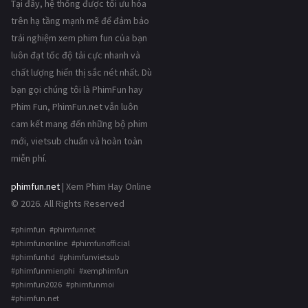
Tại đây, hệ thống được tối ưu hóa
trên hạ tầng mạnh mẽ để đảm bảo
trải nghiệm xem phim fun của bạn
luôn đạt tốc độ tải cực nhanh và
chất lượng hiển thị sắc nét nhất. Dù
bạn gọi chúng tôi là PhimFun hay
Phim Fun, PhimFun.net vẫn luôn
cam kết mang đến những bộ phim
mới, vietsub chuẩn và hoàn toàn
miễn phí.
phimfun.net
| Xem Phim Hay Online
© 2026. All Rights Reserved
#phimfun #phimfunnet
#phimfunonline #phimfunofficial
#phimfunhd #phimfunvietsub
#phimfunmienphi #xemphimfun
#phimfun2026 #phimfunmoi
#phimfun.net