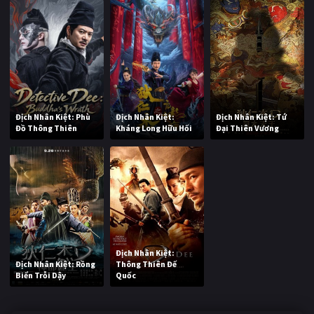
Địch Nhân Kiệt: Phù
Địch Nhân Kiệt:
Địch Nhân Kiệt: Tứ
Đồ Thông Thiên
Kháng Long Hữu Hối
Đại Thiên Vương
Địch Nhân Kiệt:
Địch Nhân Kiệt: Rồng
Thông Thiên Đế
Biển Trỗi Dậy
Quốc