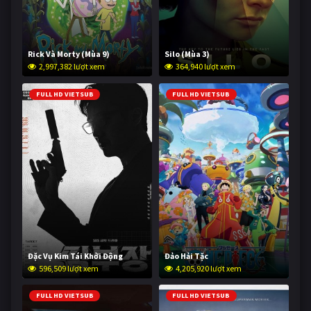
Rick Và Morty (Mùa 9)
Silo (Mùa 3)
2,997,382 lượt xem
364,940 lượt xem
FULL HD VIETSUB
FULL HD VIETSUB
Đặc Vụ Kim Tái Khởi Động
Đảo Hải Tặc
596,509 lượt xem
4,205,920 lượt xem
FULL HD VIETSUB
FULL HD VIETSUB