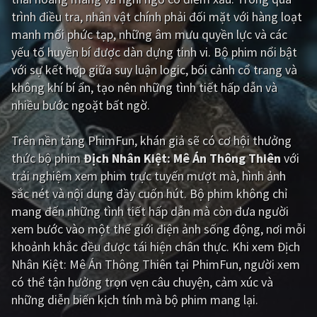
trình điều tra, nhân vật chính phải đối mặt với hàng loạt
Giật gân
Gia đình
manh mối phức tạp, những âm mưu quyền lực và các
yếu tố huyền bí được dàn dựng tinh vi. Bộ phim nổi bật
Bí ẩn
Lịch sử
với sự kết hợp giữa suy luận logic, bối cảnh cổ trang và
Viễn Tây
Tiểu sử
không khí bí ẩn, tạo nên những tình tiết hấp dẫn và
nhiều bước ngoặt bất ngờ.
GameShow
DramaTV
Trên nền tảng
PhimFun
, khán giả sẽ có cơ hội thưởng
QUỐC GIA
thức bộ phim
Địch Nhân Kiệt: Mê Án Thông Thiên
với
trải nghiệm xem phim trực tuyến mượt mà, hình ảnh
Âu - Mỹ
Trung Quốc - Hồng Kông
sắc nét và nội dung đầy cuốn hút. Bộ phim không chỉ
Hàn Quốc
Nhật Bản
mang đến những tình tiết hấp dẫn mà còn đưa người
xem bước vào một thế giới điện ảnh sống động, nơi mỗi
Ấn Độ
Việt Nam
khoảnh khắc đều được tái hiện chân thực. Khi xem Địch
Tổng hợp
Nhân Kiệt: Mê Án Thông Thiên tại PhimFun, người xem
có thể tận hưởng trọn vẹn câu chuyện, cảm xúc và
những diễn biến kịch tính mà bộ phim mang lại.
CẬP NHẬT