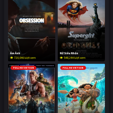
Ám Ảnh
Nữ Siêu Nhân
720,046 lượt xem
548,244 lượt xem
FULL HD VIETSUB
FULL HD VIETSUB