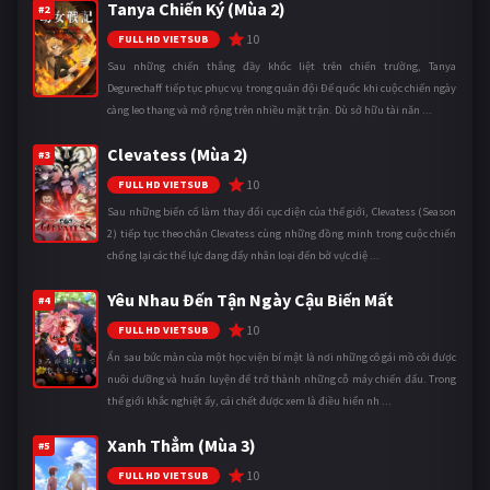
Tanya Chiến Ký (Mùa 2)
#2
10
FULL HD VIETSUB
Sau những chiến thắng đầy khốc liệt trên chiến trường, Tanya
Degurechaff tiếp tục phục vụ trong quân đội Đế quốc khi cuộc chiến ngày
càng leo thang và mở rộng trên nhiều mặt trận. Dù sở hữu tài năn ...
Clevatess (Mùa 2)
#3
10
FULL HD VIETSUB
Sau những biến cố làm thay đổi cục diện của thế giới, Clevatess (Season
2) tiếp tục theo chân Clevatess cùng những đồng minh trong cuộc chiến
chống lại các thế lực đang đẩy nhân loại đến bờ vực diệ ...
Yêu Nhau Đến Tận Ngày Cậu Biến Mất
#4
10
FULL HD VIETSUB
Ẩn sau bức màn của một học viện bí mật là nơi những cô gái mồ côi được
nuôi dưỡng và huấn luyện để trở thành những cỗ máy chiến đấu. Trong
thế giới khắc nghiệt ấy, cái chết được xem là điều hiển nh ...
Xanh Thẳm (Mùa 3)
#5
10
FULL HD VIETSUB