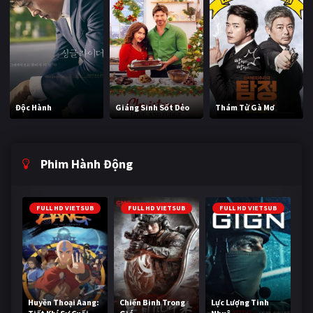
Độc Hành
Giáng Sinh Sốt Dẻo
Thám Tử Gà Mơ
Phim Hành Động
FULL HD VIETSUB
FULL HD VIETSUB
FULL HD VIETSUB
Huyền Thoại Aang:
Chiến Binh Trong
Lực Lượng Tinh