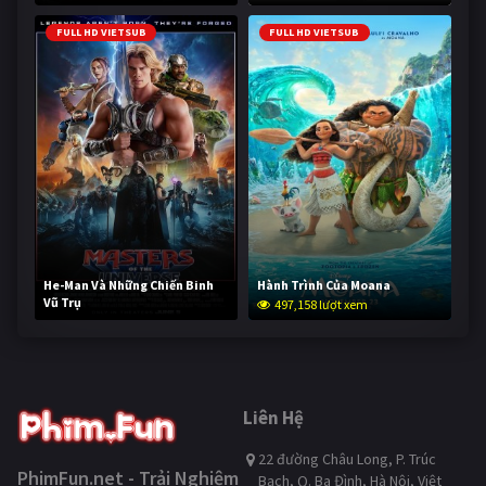
FULL HD VIETSUB
FULL HD VIETSUB
He-Man Và Những Chiến Binh
Hành Trình Của Moana
Vũ Trụ
497,158 lượt xem
246,348 lượt xem
Liên Hệ
22 đường Châu Long, P. Trúc
PhimFun.net - Trải Nghiệm
Bạch, Q. Ba Đình, Hà Nội, Việt