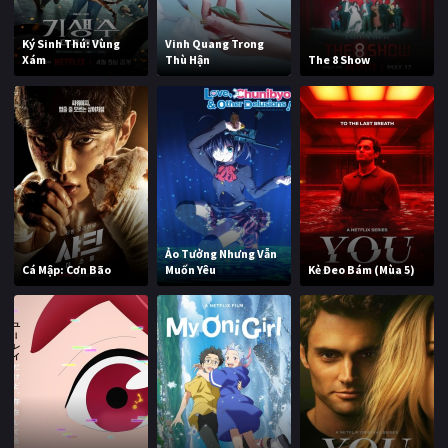
Ký Sinh Thú: Vùng
Vinh Quang Trong
Xám
Thù Hận
The 8 Show
Ảo Tưởng Nhưng Vẫn
Cá Mập: Cơn Bão
Muốn Yêu
Kẻ Đeo Bám (Mùa 5)