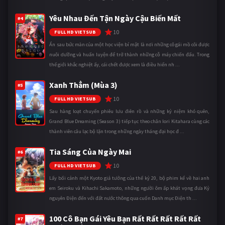
Yêu Nhau Đến Tận Ngày Cậu Biến Mất
#4
10
FULL HD VIETSUB
Ẩn sau bức màn của một học viện bí mật là nơi những cô gái mồ côi được
nuôi dưỡng và huấn luyện để trở thành những cỗ máy chiến đấu. Trong
thế giới khắc nghiệt ấy, cái chết được xem là điều hiển nh ...
Xanh Thẳm (Mùa 3)
#5
10
FULL HD VIETSUB
Sau hàng loạt chuyến phiêu lưu điên rồ và những kỷ niệm khó quên,
Grand Blue Dreaming (Season 3) tiếp tục theo chân Iori Kitahara cùng các
thành viên câu lạc bộ lặn trong những ngày tháng đại học đ ...
Tia Sáng Của Ngày Mai
#6
10
FULL HD VIETSUB
Lấy bối cảnh một Kyoto giả tưởng của thế kỷ 20, bộ phim kể về hai anh
em Seiroku và Kihachi Sakamoto, những người ôm ấp khát vọng đưa Kỷ
nguyên Điện đến với đất nước thông qua cuốn Danh mục Điện th ...
100 Cô Bạn Gái Yêu Bạn Rất Rất Rất Rất Rất
#7