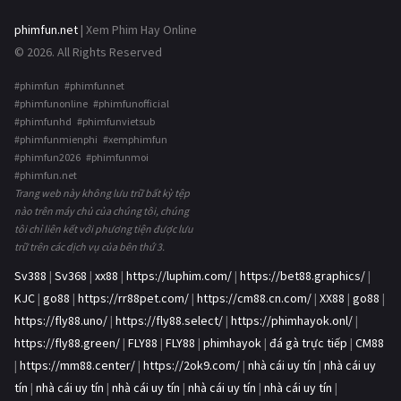
phimfun.net
| Xem Phim Hay Online
© 2026. All Rights Reserved
#phimfun #phimfunnet
#phimfunonline #phimfunofficial
#phimfunhd #phimfunvietsub
#phimfunmienphi #xemphimfun
#phimfun2026 #phimfunmoi
#phimfun.net
Trang web này không lưu trữ bất kỳ tệp
nào trên máy chủ của chúng tôi, chúng
tôi chỉ liên kết với phương tiện được lưu
trữ trên các dịch vụ của bên thứ 3.
Sv388
|
Sv368
|
xx88
|
https://luphim.com/
|
https://bet88.graphics/
|
KJC
|
go88
|
https://rr88pet.com/
|
https://cm88.cn.com/
|
XX88
|
go88
|
https://fly88.uno/
|
https://fly88.select/
|
https://phimhayok.onl/
|
https://fly88.green/
|
FLY88
|
FLY88
|
phimhayok
|
đá gà trực tiếp
|
CM88
|
https://mm88.center/
|
https://2ok9.com/
|
nhà cái uy tín
|
nhà cái uy
tín
|
nhà cái uy tín
|
nhà cái uy tín
|
nhà cái uy tín
|
nhà cái uy tín
|