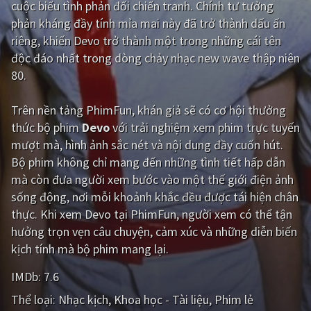
cuộc biểu tình phản đối chiến tranh. Chính tư tưởng
phản kháng đầy tính mỉa mai này đã trở thành dấu ấn
Giật gân
Gia đình
riêng, khiến Devo trở thành một trong những cái tên
Bí ẩn
Lịch sử
độc đáo nhất trong dòng chảy nhạc new wave thập niên
80.
Viễn Tây
Tiểu sử
GameShow
DramaTV
Trên nền tảng
PhimFun
, khán giả sẽ có cơ hội thưởng
thức bộ phim
Devo
với trải nghiệm xem phim trực tuyến
QUỐC GIA
mượt mà, hình ảnh sắc nét và nội dung đầy cuốn hút.
Bộ phim không chỉ mang đến những tình tiết hấp dẫn
Âu - Mỹ
Trung Quốc - Hồng Kông
mà còn đưa người xem bước vào một thế giới điện ảnh
sống động, nơi mỗi khoảnh khắc đều được tái hiện chân
Hàn Quốc
Nhật Bản
thực. Khi xem Devo tại PhimFun, người xem có thể tận
Ấn Độ
Việt Nam
hưởng trọn vẹn câu chuyện, cảm xúc và những diễn biến
kịch tính mà bộ phim mang lại.
Tổng hợp
IMDb:
7.6
CẬP NHẬT
Thể loại:
Nhạc kịch
Khoa học - Tài liệu
Phim lẻ