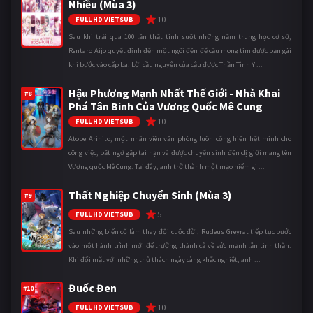
Nhiều (Mùa 3)
10
FULL HD VIETSUB
Sau khi trải qua 100 lần thất tình suốt những năm trung học cơ sở,
Rentaro Aijo quyết định đến một ngôi đền để cầu mong tìm được bạn gái
khi bước vào cấp ba. Lời cầu nguyện của cậu được Thần Tình Y ...
Hậu Phương Mạnh Nhất Thế Giới - Nhà Khai
#8
Phá Tân Binh Của Vương Quốc Mê Cung
10
FULL HD VIETSUB
Atobe Arihito, một nhân viên văn phòng luôn cống hiến hết mình cho
công việc, bất ngờ gặp tai nạn và được chuyển sinh đến dị giới mang tên
Vương quốc Mê Cung. Tại đây, anh trở thành một mạo hiểm gi ...
Thất Nghiệp Chuyển Sinh (Mùa 3)
#9
5
FULL HD VIETSUB
Sau những biến cố làm thay đổi cuộc đời, Rudeus Greyrat tiếp tục bước
vào một hành trình mới để trưởng thành cả về sức mạnh lẫn tinh thần.
Khi đối mặt với những thử thách ngày càng khắc nghiệt, anh ...
Đuốc Đen
#10
10
FULL HD VIETSUB