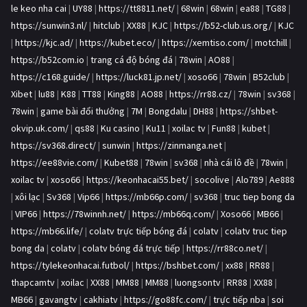
le keo nha cai
|
UY88
|
https://tt8811.net/
|
68win
|
68win
|
ea88
|
TG88
|
https://sunwin3.nl/
|
hitclub
|
XX88
|
KJC
|
https://b52-club.us.org/
|
KJC
|
https://kjc.ad/
|
https://kubet.eco/
|
https://xemtiso.com/
|
motchill
|
https://b52com.io
|
trang cá độ bóng đá
|
78win
|
AO88
|
https://c168.guide/
|
https://luck81.jp.net/
|
xoso66
|
78win
|
B52club
|
Xibet
|
lu88
|
K88
|
TT88
|
King88
|
AO88
|
https://rr88.cz/
|
78win
|
sv368
|
78win
|
game bài đổi thưởng
|
7M
|
Bongdalu
|
DH88
|
https://shbet-
okvip.uk.com/
|
qs88
|
Ku casino
|
Ku11
|
xoilac tv
|
Fun88
|
kubet
|
https://sv368.direct/
|
sunwin
|
https://zinmanga.net
|
https://ee88vie.com/
|
Kubet88
|
78win
|
sv368
|
nhà cái lô đề
|
78win
|
xoilac tv
|
xoso66
|
https://keonhacai55.bet/
|
socolive
|
Alo789
|
Ae888
|
xôi lạc
|
Sv368
|
Vip66
|
https://mb66p.com/
|
sv368
|
truc tiep bong da
|
VIP66
|
https://78winnh.net/
|
https://mb66q.com/
|
Xoso66
|
MB66
|
https://mb66.life/
|
colatv trực tiếp bóng đá
|
colatv
|
colatv truc tiep
bong da
|
colatv
|
colatv bóng đá trực tiếp
|
https://rr88co.net/
|
https://tylekeonhacai.futbol/
|
https://bshbet.com/
|
xx88
|
RR88
|
thapcamtv
|
xoilac
|
XX88
|
MM88
|
MM88
|
luongsontv
|
RR88
|
XX88
|
MB66
|
gavangtv
|
cakhiatv
|
https://go88fc.com/
|
trực tiếp nba
|
soi