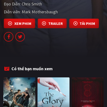
Đạo Diễn:
Chris Smith
PHIM MỚI
Diễn viên:
Mark Mothersbaugh
PHIM BỘ
PHIM LẺ
XEM PHIM
TRAILER
TẢI PHIM
PHIM CHIẾU RẠP
TUYỂN TẬP PHIM
BLOG
Có thể bạn muốn xem