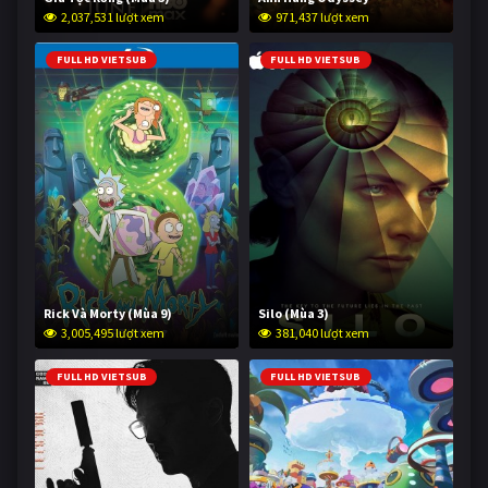
2,037,531 lượt xem
971,437 lượt xem
FULL HD VIETSUB
FULL HD VIETSUB
Rick Và Morty (Mùa 9)
Silo (Mùa 3)
3,005,495 lượt xem
381,040 lượt xem
FULL HD VIETSUB
FULL HD VIETSUB