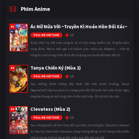
Phim Anime
Ác Nữ Nửa Vời ~Truyền Kì Hoán Hồn Đổi Xác~
#1
10
FULL HD VIETSUB
Được điện hạ hết mực sủng ái và ví như nàng bướm rực rỡ giữa chốn
cung đình, Reirin bất ngờ trở thành nạn nhân của Keigetsu – một kẻ
sống ký sinh trong triều đình đã sử dụng ma thuật để hoán đổi th ...
Tanya Chiến Ký (Mùa 2)
#2
10
FULL HD VIETSUB
Sau những chiến thắng đầy khốc liệt trên chiến trường, Tanya
Degurechaff tiếp tục phục vụ trong quân đội Đế quốc khi cuộc chiến ngày
càng leo thang và mở rộng trên nhiều mặt trận. Dù sở hữu tài năn ...
Clevatess (Mùa 2)
#3
10
FULL HD VIETSUB
Sau những biến cố làm thay đổi cục diện của thế giới, Clevatess (Season
2) tiếp tục theo chân Clevatess cùng những đồng minh trong cuộc chiến
chống lại các thế lực đang đẩy nhân loại đến bờ vực diệ ...