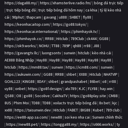
https://daga88.my/
|
https://xhamsterlive.radio.fm/
|
bóng đá trực tiếp
|
trực tiếp bóng đá
|
trực tiếp bóng đá hôm nay
|
ca khia
|
tỷ lệ kèo nhà
cái
|
90phut
|
thapcam
|
gavang
|
u888
|
SHBET
|
fly88
|
https://keonhacaitop.com/
|
https://go88.tokyo/
|
https://keonhacai.international/
|
https://phimhayok.tv/
|
https://phimhayok.co/
|
RR88
|
Hitclub
|
789Club
|
ck444
|
GG88
|
https://ok9.works/
|
NOHU
|
TT88
|
789P
|
qh88
|
rr88
|
J88
|
https://gavangtv.llc/
|
luongsontv
|
sunwin
|
hitclub
|
kèo nhà cái
|
AE888 Đăng Nhập
|
Hay88
|
Hay88
|
Hay88
|
Hay88
|
Hay88
|
Hay88
|
hitclub
|
https://mm88.tax/
|
sunwin
|
https://icm88.com/
|
sunwin
|
https://aukuwin.com/
|
GG88
|
RR88
|
shbet
|
XX88
|
Hitclub
|
NHATVIP
|
GOAL123
|
KING88
|
8DAY
|
shbet
|
grandpashabet
|
86bet
|
o8
|
rr88
|
uy88
|
onbet
|
https://go8f.design/
|
alo789
|
KJC
|
FLY88
|
hay.win
|
QS88
|
O8
|
go88
|
Socolive
|
CakhiaTV
|
https://go88play.site
|
CM88
|
8US
|
Phim Moi
|
TD88
|
TD88
|
xoilactv trực tiếp bóng đá
|
8x bet
|
kjc
|
xx88
|
https://taisunwin.dev
|
Hitclub
|
FABET
|
BIG88
|
Kubet
|
789 club
|
https://ee88-app.sa.com/
|
new88
|
soi keo nha cai
|
Sunwin chính thức
|
https://new88.pet/
|
https://tongga88.my/
|
https://s666.works/
|
ty