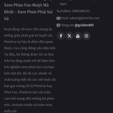
Nam
Xem Phim Fun Mượt Mà
Hotline: 0985646233
Nhất - Xem Phim Phải Vui
Vẻ
Email:
admin@phimfun.net
Telegram:
@golden885
Hoạt động với mục tiêu mang lại
những giây phút giải trí tuyệt vời,
PhimFun tự hào là điểm đến quen
thuộc của cộng đồng yêu điện ảnh.
Tại đây, hệ thống được tối ưu hóa
trên hạ tầng mạnh mẽ để đảm bảo
trải nghiệm xem phim fun của bạn
luôn đạt tốc độ tải cực nhanh và
chất lượng hiển thị sắc nét nhất. Dù
bạn gọi chúng tôi là PhimFun hay
Phim Fun, PhimFun.net vẫn luôn
cam kết mang đến những bộ phim
mới, vietsub chuẩn và hoàn toàn
miễn phí.