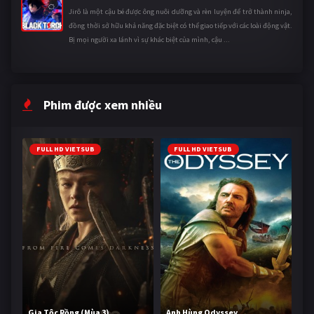
Jirô là một cậu bé được ông nuôi dưỡng và rèn luyện để trở thành ninja,
đồng thời sở hữu khả năng đặc biệt có thể giao tiếp với các loài động vật.
Bị mọi người xa lánh vì sự khác biệt của mình, cậu ...
Phim được xem nhiều
FULL HD VIETSUB
FULL HD VIETSUB
Gia Tộc Rồng (Mùa 3)
Anh Hùng Odyssey