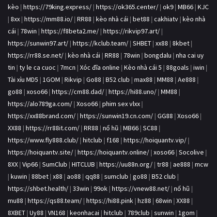
kèo
|
https://79king.express/
|
https://ok365.center/
|
ok9
|
MB66
|
KJC
|
8xx
|
https://mm88.io/
|
RR88
|
kèo nhà cái
|
bet88
|
cakhiatv
|
kèo nhà
cái
|
78win
|
https://f8beta2.me/
|
https://rikvip97.art/
|
https://sunwin97.art/
|
https://kclub.team/
|
SHBET
|
xx88
|
8kbet
|
https://rr88.se.net/
|
kèo nhà cái
|
RR88
|
78win
|
bongdalu
|
nha cai uy
tin
|
ty le ca cuoc
|
7mcn
|
Xóc đĩa online
|
Kèo nhà cái 5
|
88goals
|
iwin
|
Tài xỉu MD5
|
1GOM
|
Rikvip
|
Go88
|
B52 club
|
max88
|
MM88
|
Ae888
|
go88
|
xoso66
|
https://cm88.dad/
|
https://hi88.uno/
|
MM88
|
https://alo789ga.com/
|
Xoso66
|
phim sex vlxx
|
https://xx88brand.com/
|
https://sunwin19.cn.com/
|
GG88
|
Xoso66
|
XX88
|
https://rr88it.com/
|
RR88
|
nổ hũ
|
MB66
|
SC88
|
https://www.fly888.club/
|
hitclub
|
f168
|
https://hoiquantv.vip/
|
https://hoiquantv.site/
|
https://hoiquantv.online/
|
xoso66
|
Socolive
|
8XX
|
Vip66
|
SumClub
|
HITCLUB
|
https://uu88n.org/
|
tr88
|
ae888
|
mcw
|
kuwin
|
88bet
|
x88
|
ao88
|
qq88
|
sumclub
|
go88
|
B52 club
|
https://shbet.health/
|
33win
|
99ok
|
https://vnew88.net/
|
nổ hũ
|
mu88
|
https://qs88.team/
|
https://hi88.pink
|
hz88
|
68win
|
XX88
|
8XBET
|
Uy88
|
VN168
|
keonhacai
|
hitclub
|
789club
|
sunwin
|
1gom
|