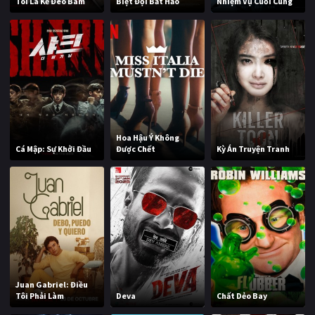
Tôi Là Kẻ Đeo Bám
Biệt Đội Bất Hảo
Nhiệm Vụ Cuối Cùng
Hoa Hậu Ý Không
Cá Mập: Sự Khởi Đầu
Được Chết
Kỳ Án Truyện Tranh
Juan Gabriel: Điều
Tôi Phải Làm
Deva
Chất Dẻo Bay