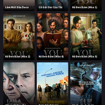
Làm Mát Dầu Deco
Cô Gái Oni Của Tôi
Kẻ Đeo Bám (Mùa 1)
Kẻ Đeo Bám (Mùa 2)
Kẻ Đeo Bám (Mùa 4)
Kẻ Đeo Bám (Mùa 3)