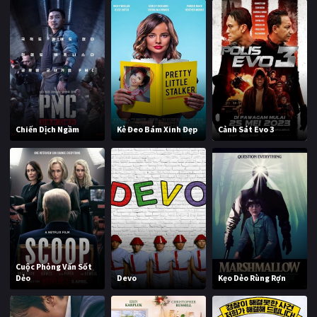
Chiến Dịch Ngầm
Kẻ Đeo Bám Xinh Đẹp
Cảnh Sát Evo 3
Cuộc Phỏng Vấn Sốt
Dẻo
Devo
Kẹo Dẻo Rùng Rợn