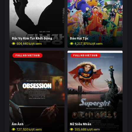
Đặc Vụ Kim Tái Khởi Động
Đảo Hải Tặc
604,440 lượt xem
4,217,870 lượt xem
FULL HD VIETSUB
FULL HD VIETSUB
Ám Ảnh
Nữ Siêu Nhân
727,920 lượt xem
555,688 lượt xem