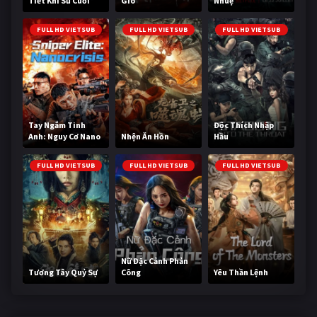
Tiết Khí Sư Cuối
Gió
Nhuệ
Cùng
FULL HD VIETSUB
FULL HD VIETSUB
FULL HD VIETSUB
Tay Ngắm Tinh
Độc Thích Nhập
Anh: Nguy Cơ Nano
Nhện Ăn Hồn
Hầu
FULL HD VIETSUB
FULL HD VIETSUB
FULL HD VIETSUB
Nữ Đặc Cảnh Phản
Tương Tây Quỷ Sự
Công
Yêu Thần Lệnh