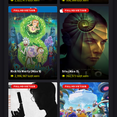
2,022,473 lượt xem
956,566 lượt xem
FULL HD VIETSUB
FULL HD VIETSUB
Rick Và Morty (Mùa 9)
Silo (Mùa 3)
2,996,967 lượt xem
363,573 lượt xem
FULL HD VIETSUB
FULL HD VIETSUB