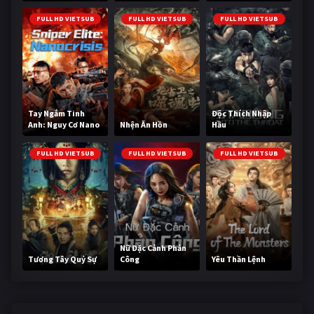
Cùng
FULL HD VIETSUB
FULL HD VIETSUB
FULL HD VIETSUB
Tay Ngắm Tinh
Độc Thích Nhập
Anh: Nguy Cơ Nano
Nhện Ăn Hồn
Hầu
FULL HD VIETSUB
FULL HD VIETSUB
FULL HD VIETSUB
Nữ Đặc Cảnh Phản
Tương Tây Quỷ Sự
Công
Yêu Thần Lệnh