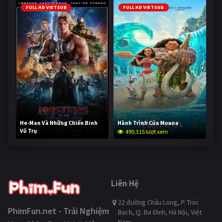
FULL HD VIETSUB
FULL HD VIETSUB
He-Man Và Những Chiến Binh
Hành Trình Của Moana
Vũ Trụ
490,315 lượt xem
238,957 lượt xem
Liên Hệ
22 đường Châu Long, P. Trúc
PhimFun.net - Trải Nghiệm
Bạch, Q. Ba Đình, Hà Nội, Việt