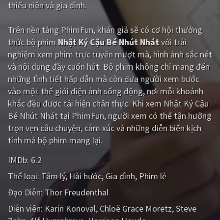
thiếu niên và gia đình.
PHIM MỚI
PHIM BỘ
Trên nền tảng
PhimFun
, khán giả sẽ có cơ hội thưởng
thức bộ phim
Nhật Ký Cậu Bé Nhút Nhát
với trải
PHIM LẺ
nghiệm xem phim trực tuyến mượt mà, hình ảnh sắc nét
và nội dung đầy cuốn hút. Bộ phim không chỉ mang đến
PHIM CHIẾU RẠP
những tình tiết hấp dẫn mà còn đưa người xem bước
TUYỂN TẬP PHIM
vào một thế giới điện ảnh sống động, nơi mỗi khoảnh
khắc đều được tái hiện chân thực. Khi xem Nhật Ký Cậu
BLOG
Bé Nhút Nhát tại PhimFun, người xem có thể tận hưởng
trọn vẹn câu chuyện, cảm xúc và những diễn biến kịch
tính mà bộ phim mang lại.
IMDb:
6.2
Thể loại:
Tâm lý
Hài hước
Gia đình
Phim lẻ
Đạo Diễn:
Thor Freudenthal
Diễn viên:
Karin Konoval
Chloë Grace Moretz
Steve