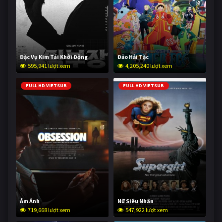
Đặc Vụ Kim Tái Khởi Động
Đảo Hải Tặc
595,941 lượt xem
4,205,240 lượt xem
FULL HD VIETSUB
FULL HD VIETSUB
Ám Ảnh
Nữ Siêu Nhân
719,668 lượt xem
547,922 lượt xem