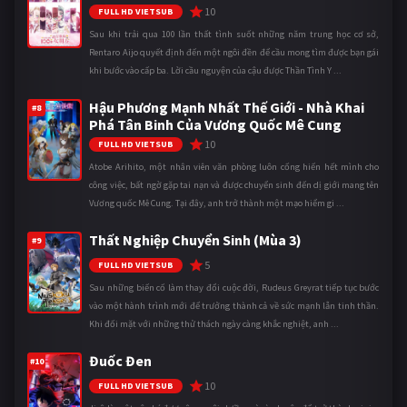
10
FULL HD VIETSUB
Sau khi trải qua 100 lần thất tình suốt những năm trung học cơ sở,
Rentaro Aijo quyết định đến một ngôi đền để cầu mong tìm được bạn gái
khi bước vào cấp ba. Lời cầu nguyện của cậu được Thần Tình Y ...
Hậu Phương Mạnh Nhất Thế Giới - Nhà Khai
#8
Phá Tân Binh Của Vương Quốc Mê Cung
10
FULL HD VIETSUB
Atobe Arihito, một nhân viên văn phòng luôn cống hiến hết mình cho
công việc, bất ngờ gặp tai nạn và được chuyển sinh đến dị giới mang tên
Vương quốc Mê Cung. Tại đây, anh trở thành một mạo hiểm gi ...
Thất Nghiệp Chuyển Sinh (Mùa 3)
#9
5
FULL HD VIETSUB
Sau những biến cố làm thay đổi cuộc đời, Rudeus Greyrat tiếp tục bước
vào một hành trình mới để trưởng thành cả về sức mạnh lẫn tinh thần.
Khi đối mặt với những thử thách ngày càng khắc nghiệt, anh ...
Đuốc Đen
#10
10
FULL HD VIETSUB