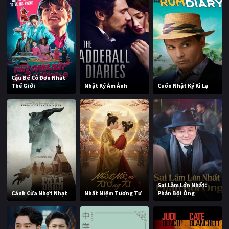
Cậu Bé Cô Đơn Nhất
Thế Giới
Nhật Ký Ám Ảnh
Cuốn Nhật Ký Kì Lạ
Sai Lầm Lớn Nhất:
Cánh Cửa Nhợt Nhạt
Nhất Niệm Tương Tư
Phản Bội Ông