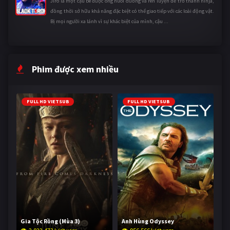
Jirô là một cậu bé được ông nuôi dưỡng và rèn luyện để trở thành ninja,
đồng thời sở hữu khả năng đặc biệt có thể giao tiếp với các loài động vật.
Bị mọi người xa lánh vì sự khác biệt của mình, cậu ...
Phim được xem nhiều
FULL HD VIETSUB
FULL HD VIETSUB
Gia Tộc Rồng (Mùa 3)
Anh Hùng Odyssey