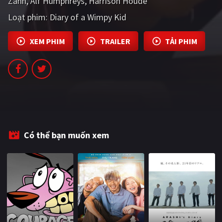
Zahn
Alf Humphreys
Harrison Houde
Loạt phim:
Diary of a Wimpy Kid
XEM PHIM
TRAILER
TẢI PHIM
Có thể bạn muốn xem