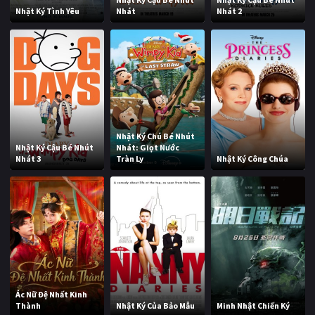
Nhật Ký Tình Yêu
Nhát
Nhát 2
Nhật Ký Chú Bé Nhút
Nhật Ký Cậu Bé Nhút
Nhát: Giọt Nước
Nhát 3
Tràn Ly
Nhật Ký Công Chúa
Ác Nữ Đệ Nhất Kinh
Thành
Nhật Ký Của Bảo Mẫu
Minh Nhật Chiến Ký