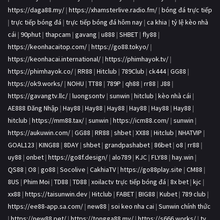
https://daga88.my/
|
https://xhamsterlive.radio.fm/
|
bóng đá trực tiếp
|
trực tiếp bóng đá
|
trực tiếp bóng đá hôm nay
|
ca khia
|
tỷ lệ kèo nhà
cái
|
90phut
|
thapcam
|
gavang
|
u888
|
SHBET
|
fly88
|
https://keonhacaitop.com/
|
https://go88.tokyo/
|
https://keonhacai.international/
|
https://phimhayok.tv/
|
https://phimhayok.co/
|
RR88
|
Hitclub
|
789Club
|
ck444
|
GG88
|
https://ok9.works/
|
NOHU
|
TT88
|
789P
|
qh88
|
rr88
|
J88
|
https://gavangtv.llc/
|
luongsontv
|
sunwin
|
hitclub
|
kèo nhà cái
|
AE888 Đăng Nhập
|
Hay88
|
Hay88
|
Hay88
|
Hay88
|
Hay88
|
Hay88
|
hitclub
|
https://mm88.tax/
|
sunwin
|
https://icm88.com/
|
sunwin
|
https://aukuwin.com/
|
GG88
|
RR88
|
shbet
|
XX88
|
Hitclub
|
NHATVIP
|
GOAL123
|
KING88
|
8DAY
|
shbet
|
grandpashabet
|
86bet
|
o8
|
rr88
|
uy88
|
onbet
|
https://go8f.design/
|
alo789
|
KJC
|
FLY88
|
hay.win
|
QS88
|
O8
|
go88
|
Socolive
|
CakhiaTV
|
https://go88play.site
|
CM88
|
8US
|
Phim Moi
|
TD88
|
TD88
|
xoilactv trực tiếp bóng đá
|
8x bet
|
kjc
|
xx88
|
https://taisunwin.dev
|
Hitclub
|
FABET
|
BIG88
|
Kubet
|
789 club
|
https://ee88-app.sa.com/
|
new88
|
soi keo nha cai
|
Sunwin chính thức
|
https://new88.pet/
|
https://tongga88.my/
|
https://s666.works/
|
ty