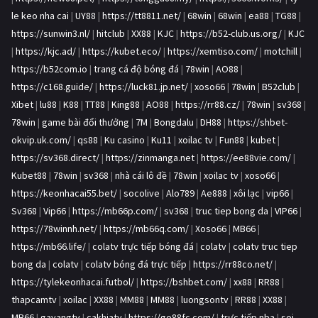
le keo nha cai
|
UY88
|
https://tt8811.net/
|
68win
|
68win
|
ea88
|
TG88
|
https://sunwin3.nl/
|
hitclub
|
XX88
|
KJC
|
https://b52-club.us.org/
|
KJC
|
https://kjc.ad/
|
https://kubet.eco/
|
https://xemtiso.com/
|
motchill
|
https://b52com.io
|
trang cá độ bóng đá
|
78win
|
AO88
|
https://c168.guide/
|
https://luck81.jp.net/
|
xoso66
|
78win
|
B52club
|
Xibet
|
lu88
|
K88
|
TT88
|
King88
|
AO88
|
https://rr88.cz/
|
78win
|
sv368
|
78win
|
game bài đổi thưởng
|
7M
|
Bongdalu
|
DH88
|
https://shbet-
okvip.uk.com/
|
qs88
|
Ku casino
|
Ku11
|
xoilac tv
|
Fun88
|
kubet
|
https://sv368.direct/
|
https://zinmanga.net
|
https://ee88vie.com/
|
Kubet88
|
78win
|
sv368
|
nhà cái lô đề
|
78win
|
xoilac tv
|
xoso66
|
https://keonhacai55.bet/
|
socolive
|
Alo789
|
Ae888
|
xôi lạc
|
vip66
|
Sv368
|
Vip66
|
https://mb66p.com/
|
sv368
|
truc tiep bong da
|
VIP66
|
https://78winnh.net/
|
https://mb66q.com/
|
Xoso66
|
MB66
|
https://mb66.life/
|
colatv trực tiếp bóng đá
|
colatv
|
colatv truc tiep
bong da
|
colatv
|
colatv bóng đá trực tiếp
|
https://rr88co.net/
|
https://tylekeonhacai.futbol/
|
https://bshbet.com/
|
xx88
|
RR88
|
thapcamtv
|
xoilac
|
XX88
|
MM88
|
MM88
|
luongsontv
|
RR88
|
XX88
|
MB66
|
gavangtv
|
cakhiatv
|
https://go88fc.com/
|
trực tiếp nba
|
soi