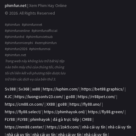
phimfun.net
| Xem Phim Hay Online
© 2026. All Rights Reserved
#phimfun #phimfunnet
#phimfunonline #phimfunofficial
#phimfunhd #phimfunvietsub
#phimfunmienphi #xemphimfun
#phimfun2026 #phimfunmoi
#phimfun.net
Trang web này không lưu trữ bất kỳ tệp
nào trên máy chủ của chúng tôi, chúng
tôi chỉ liên kết với phương tiện được lưu
trữ trên các dịch vụ của bên thứ 3.
Sv388
|
Sv368
|
xx88
|
https://luphim.com/
|
https://bet88.graphics/
|
KJC
|
https://luongsontv23.com/
|
go88
|
https://rr88pet.com/
|
https://cm88.cn.com/
|
XX88
|
go88
|
https://fly88.uno/
|
https://fly88.select/
|
https://phimhayok.onl/
|
https://fly88.green/
|
FLY88
|
FLY88
|
phimhayok
|
đá gà trực tiếp
|
CM88
|
https://mm88.center/
|
https://2ok9.com/
|
nhà cái uy tín
|
nhà cái uy tín
|
nhà cái uy tín
|
nhà cái uy tín
|
nhà cái uy tín
|
nhà cái uy tín
|