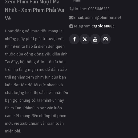
Nam
Xem Phim Fun Mượt Mà
Hotline: 0985646233
Nhất - Xem Phim Phải Vui
Vẻ
Email:
admin@phimfun.net
Telegram:
@golden885
Hoạt động với mục tiêu mang lại
những giây phút giải trí tuyệt vời,
PhimFun tự hào là điểm đến quen
thuộc của cộng đồng yêu điện ảnh.
Tại đây, hệ thống được tối ưu hóa
trên hạ tầng mạnh mẽ để đảm bảo
trải nghiệm xem phim fun của bạn
luôn đạt tốc độ tải cực nhanh và
chất lượng hiển thị sắc nét nhất. Dù
bạn gọi chúng tôi là PhimFun hay
Phim Fun, PhimFun.net vẫn luôn
cam kết mang đến những bộ phim
mới, vietsub chuẩn và hoàn toàn
miễn phí.