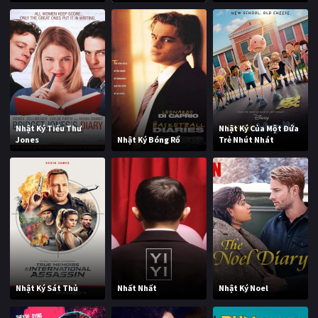
Nhật Ký Tiểu Thư
Nhật Ký Của Một Đứa
Jones
Nhật Ký Bóng Rổ
Trẻ Nhút Nhát
Nhật Ký Sát Thủ
Nhất Nhất
Nhật Ký Noel