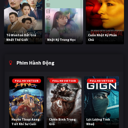
Tô Wonton Đắt Giá
Cuốn Nhật Ký Phản
Nhất Thế Giới
Nhật Ký Trung Học
Chủ
Phim Hành Động
FULL HD VIETSUB
FULL HD VIETSUB
FULL HD VIETSUB
Huyền Thoại Aang:
Chiến Binh Trong
Lực Lượng Tinh
Tiết Khí Sư Cuối
Gió
Nhuệ