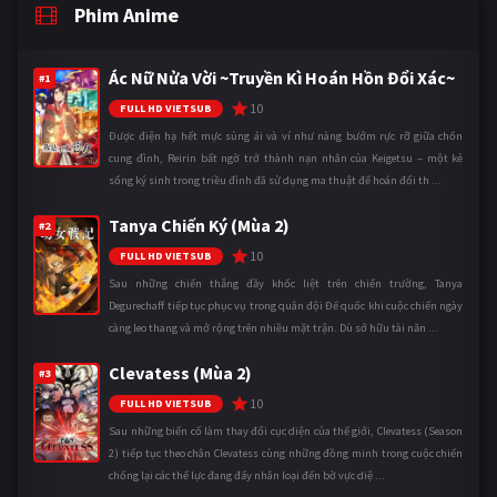
Phim Anime
Ác Nữ Nửa Vời ~Truyền Kì Hoán Hồn Đổi Xác~
#1
10
FULL HD VIETSUB
Được điện hạ hết mực sủng ái và ví như nàng bướm rực rỡ giữa chốn
cung đình, Reirin bất ngờ trở thành nạn nhân của Keigetsu – một kẻ
sống ký sinh trong triều đình đã sử dụng ma thuật để hoán đổi th ...
Tanya Chiến Ký (Mùa 2)
#2
10
FULL HD VIETSUB
Sau những chiến thắng đầy khốc liệt trên chiến trường, Tanya
Degurechaff tiếp tục phục vụ trong quân đội Đế quốc khi cuộc chiến ngày
càng leo thang và mở rộng trên nhiều mặt trận. Dù sở hữu tài năn ...
Clevatess (Mùa 2)
#3
10
FULL HD VIETSUB
Sau những biến cố làm thay đổi cục diện của thế giới, Clevatess (Season
2) tiếp tục theo chân Clevatess cùng những đồng minh trong cuộc chiến
chống lại các thế lực đang đẩy nhân loại đến bờ vực diệ ...