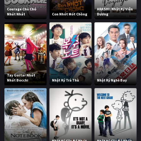
Courage Chú Chó
ARASHI: Nhật Ký Viễn
Nhút Nhát
Con Nhót Mót Chồng
Dương
Tay Guitar Nhút
Nhát Bocchi
Nhật Ký Trả Thù
Nhật Ký Nghề Bay
Nhật Ký Cậu Bé Nhút
Nhật Ký Cậu Bé Nhút