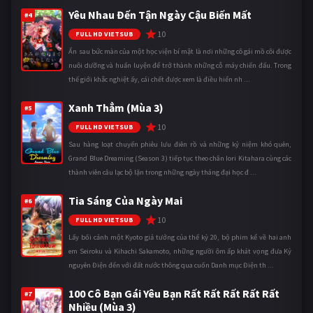
Yêu Nhau Đến Tận Ngày Cậu Biến Mất
#4
10
FULL HD VIETSUB
Ẩn sau bức màn của một học viện bí mật là nơi những cô gái mồ côi được
nuôi dưỡng và huấn luyện để trở thành những cỗ máy chiến đấu. Trong
thế giới khắc nghiệt ấy, cái chết được xem là điều hiển nh ...
Xanh Thẳm (Mùa 3)
#5
10
FULL HD VIETSUB
Sau hàng loạt chuyến phiêu lưu điên rồ và những kỷ niệm khó quên,
Grand Blue Dreaming (Season 3) tiếp tục theo chân Iori Kitahara cùng các
thành viên câu lạc bộ lặn trong những ngày tháng đại học đ ...
Tia Sáng Của Ngày Mai
#6
10
FULL HD VIETSUB
Lấy bối cảnh một Kyoto giả tưởng của thế kỷ 20, bộ phim kể về hai anh
em Seiroku và Kihachi Sakamoto, những người ôm ấp khát vọng đưa Kỷ
nguyên Điện đến với đất nước thông qua cuốn Danh mục Điện th ...
100 Cô Bạn Gái Yêu Bạn Rất Rất Rất Rất Rất
#7
Nhiều (Mùa 3)