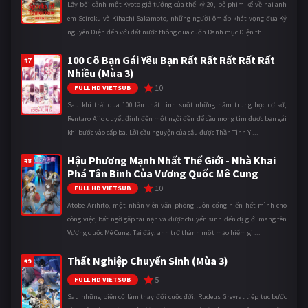
Lấy bối cảnh một Kyoto giả tưởng của thế kỷ 20, bộ phim kể về hai anh
em Seiroku và Kihachi Sakamoto, những người ôm ấp khát vọng đưa Kỷ
nguyên Điện đến với đất nước thông qua cuốn Danh mục Điện th ...
100 Cô Bạn Gái Yêu Bạn Rất Rất Rất Rất Rất
#7
Nhiều (Mùa 3)
10
FULL HD VIETSUB
Sau khi trải qua 100 lần thất tình suốt những năm trung học cơ sở,
Rentaro Aijo quyết định đến một ngôi đền để cầu mong tìm được bạn gái
khi bước vào cấp ba. Lời cầu nguyện của cậu được Thần Tình Y ...
Hậu Phương Mạnh Nhất Thế Giới - Nhà Khai
#8
Phá Tân Binh Của Vương Quốc Mê Cung
10
FULL HD VIETSUB
Atobe Arihito, một nhân viên văn phòng luôn cống hiến hết mình cho
công việc, bất ngờ gặp tai nạn và được chuyển sinh đến dị giới mang tên
Vương quốc Mê Cung. Tại đây, anh trở thành một mạo hiểm gi ...
Thất Nghiệp Chuyển Sinh (Mùa 3)
#9
5
FULL HD VIETSUB
Sau những biến cố làm thay đổi cuộc đời, Rudeus Greyrat tiếp tục bước