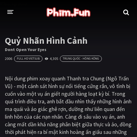
THỂ LOẠI
Quỷ Nhãn Hình Cảnh
Thần thoại - Cổ trang
Hành động
Dont Open Your Eyes
2006
4,305
FULL HD VIETSUB
TRUNG QUỐC - HỒNG KÔNG
Tâm lý
Chiến tranh
Võ thuật - Kiếm hiệp
Nhạc kịch
Nội dung phim xoay quanh Thanh tra Chung (Ngô Trấn
Vũ) - một cảnh sát hình sự nổi tiếng cứng rắn, vô tình bị
Kinh dị
Tội phạm - Hình sự
cuốn vào một vụ án giết người hàng loạt kỳ bí. Trong
Phiêu lưu
Hài hước
quá trình điều tra, anh bắt đầu nhìn thấy những hình ảnh
ma quái và ảo giác ghê rợn, dường như liên quan đến
Viễn tưởng
Khoa học - Tài liệu
linh hồn của các nạn nhân. Càng đi sâu vào vụ án, anh
Hoạt hình
Thể thao
càng mất dần khả năng phân biệt giữa thực và ảo, đồng
thời phát hiện ra bí mật kinh hoàng ẩn giấu sau những
Tình cảm - Lãng mạn
Kỳ ảo