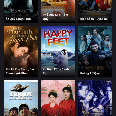
Phú Quý Khai Tâm
Ác Quỷ Lộng Hành
Quỷ
Hình Cảnh Huynh Đệ
Rời Kẻ Phụ Tình , Em
Vũ Điệu Chim Cánh
Chọn Hạnh Phúc
Cụt
Hoàng Tử Quỷ