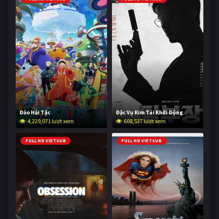
Đảo Hải Tặc
Đặc Vụ Kim Tái Khởi Động
4,229,071 lượt xem
608,537 lượt xem
FULL HD VIETSUB
FULL HD VIETSUB