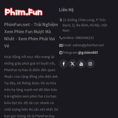
Liên Hệ
22 đường Châu Long, P. Trúc
PhimFun.net - Trải Nghiệm
Bạch, Q. Ba Đình, Hà Nội, Việt
Nam
Xem Phim Fun Mượt Mà
Hotline: 0985646233
Nhất - Xem Phim Phải Vui
Vẻ
Email:
admin@phimfun.net
Telegram:
@golden885
Hoạt động với mục tiêu mang lại
những giây phút giải trí tuyệt vời,
PhimFun tự hào là điểm đến quen
thuộc của cộng đồng yêu điện ảnh.
Tại đây, hệ thống được tối ưu hóa
trên hạ tầng mạnh mẽ để đảm bảo
trải nghiệm xem phim fun của bạn
luôn đạt tốc độ tải cực nhanh và
chất lượng hiển thị sắc nét nhất. Dù
bạn gọi chúng tôi là PhimFun hay