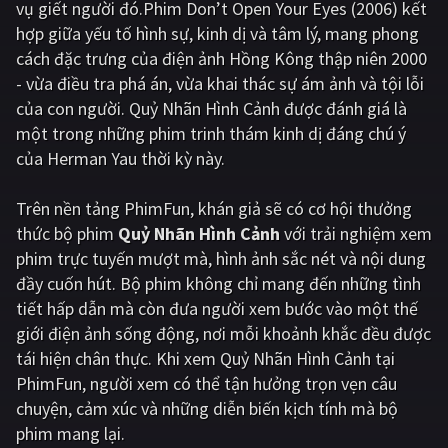
vụ giết người đó.Phim Don’t Open Your Eyes (2006) kết
hợp giữa yếu tố hình sự, kinh dị và tâm lý, mang phong
Giật gân
Gia đình
cách đặc trưng của điện ảnh Hồng Kông thập niên 2000
Bí ẩn
Lịch sử
- vừa điều tra phá án, vừa khai thác sự ám ảnh và tội lỗi
của con người. Quỷ Nhãn Hình Cảnh được đánh giá là
Viễn Tây
Tiểu sử
một trong những phim trinh thám kinh dị đáng chú ý
GameShow
DramaTV
của Herman Yau thời kỳ này.
QUỐC GIA
Trên nền tảng
PhimFun
, khán giả sẽ có cơ hội thưởng
thức bộ phim
Quỷ Nhãn Hình Cảnh
với trải nghiệm xem
Âu - Mỹ
Trung Quốc - Hồng Kông
phim trực tuyến mượt mà, hình ảnh sắc nét và nội dung
đầy cuốn hút. Bộ phim không chỉ mang đến những tình
Hàn Quốc
Nhật Bản
tiết hấp dẫn mà còn đưa người xem bước vào một thế
Ấn Độ
Việt Nam
giới điện ảnh sống động, nơi mỗi khoảnh khắc đều được
tái hiện chân thực. Khi xem Quỷ Nhãn Hình Cảnh tại
Tổng hợp
PhimFun, người xem có thể tận hưởng trọn vẹn câu
chuyện, cảm xúc và những diễn biến kịch tính mà bộ
CẬP NHẬT
phim mang lại.