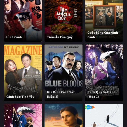
Cuộc Sống Của Hình
Hình Cảnh
Tiệm Ăn Của Quỷ
Cảnh
Gia Đình Cảnh Sát
Bách Quỷ Dạ Hành
Cảnh Báo Tình Yêu
(Mùa 2)
(Mùa 1)