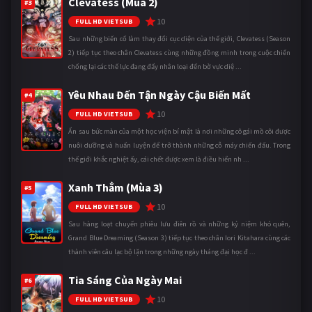
Clevatess (Mùa 2)
#3
10
FULL HD VIETSUB
Sau những biến cố làm thay đổi cục diện của thế giới, Clevatess (Season
2) tiếp tục theo chân Clevatess cùng những đồng minh trong cuộc chiến
chống lại các thế lực đang đẩy nhân loại đến bờ vực diệ ...
Yêu Nhau Đến Tận Ngày Cậu Biến Mất
#4
10
FULL HD VIETSUB
Ẩn sau bức màn của một học viện bí mật là nơi những cô gái mồ côi được
nuôi dưỡng và huấn luyện để trở thành những cỗ máy chiến đấu. Trong
thế giới khắc nghiệt ấy, cái chết được xem là điều hiển nh ...
Xanh Thẳm (Mùa 3)
#5
10
FULL HD VIETSUB
Sau hàng loạt chuyến phiêu lưu điên rồ và những kỷ niệm khó quên,
Grand Blue Dreaming (Season 3) tiếp tục theo chân Iori Kitahara cùng các
thành viên câu lạc bộ lặn trong những ngày tháng đại học đ ...
Tia Sáng Của Ngày Mai
#6
10
FULL HD VIETSUB