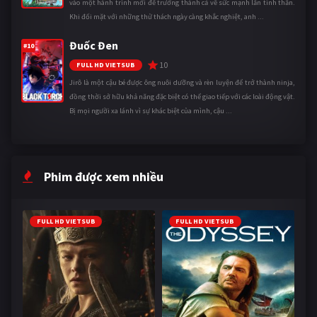
vào một hành trình mới để trưởng thành cả về sức mạnh lẫn tinh thần.
Khi đối mặt với những thử thách ngày càng khắc nghiệt, anh ...
Đuốc Đen
#10
10
FULL HD VIETSUB
Jirô là một cậu bé được ông nuôi dưỡng và rèn luyện để trở thành ninja,
đồng thời sở hữu khả năng đặc biệt có thể giao tiếp với các loài động vật.
Bị mọi người xa lánh vì sự khác biệt của mình, cậu ...
Phim được xem nhiều
FULL HD VIETSUB
FULL HD VIETSUB