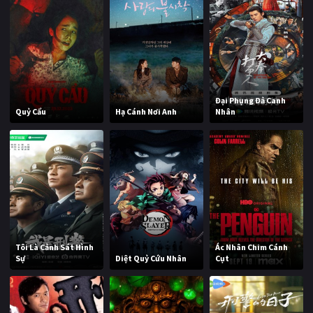
Đại Phụng Đả Canh
Quỷ Cẩu
Hạ Cánh Nơi Anh
Nhân
Tôi Là Cảnh Sát Hình
Ác Nhân Chim Cánh
Sự
Diệt Quỷ Cứu Nhân
Cụt