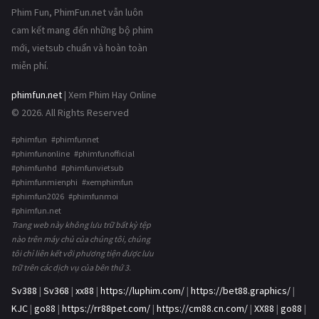
Phim Fun, PhimFun.net vẫn luôn
cam kết mang đến những bộ phim
mới, vietsub chuẩn và hoàn toàn
miễn phí.
phimfun.net
| Xem Phim Hay Online
© 2026. All Rights Reserved
#phimfun #phimfunnet
#phimfunonline #phimfunofficial
#phimfunhd #phimfunvietsub
#phimfunmienphi #xemphimfun
#phimfun2026 #phimfunmoi
#phimfun.net
Trang web này không lưu trữ bất kỳ tệp
nào trên máy chủ của chúng tôi, chúng
tôi chỉ liên kết với phương tiện được lưu
trữ trên các dịch vụ của bên thứ 3.
Sv388
|
Sv368
|
xx88
|
https://luphim.com/
|
https://bet88.graphics/
|
KJC
|
go88
|
https://rr88pet.com/
|
https://cm88.cn.com/
|
XX88
|
go88
|