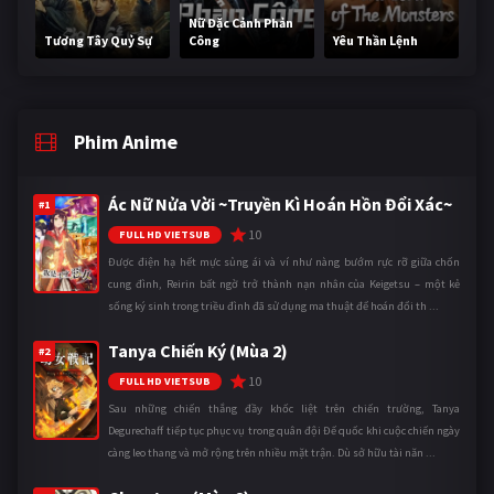
Nữ Đặc Cảnh Phản
Tương Tây Quỷ Sự
Công
Yêu Thần Lệnh
Phim Anime
Ác Nữ Nửa Vời ~Truyền Kì Hoán Hồn Đổi Xác~
#1
10
FULL HD VIETSUB
Được điện hạ hết mực sủng ái và ví như nàng bướm rực rỡ giữa chốn
cung đình, Reirin bất ngờ trở thành nạn nhân của Keigetsu – một kẻ
sống ký sinh trong triều đình đã sử dụng ma thuật để hoán đổi th ...
Tanya Chiến Ký (Mùa 2)
#2
10
FULL HD VIETSUB
Sau những chiến thắng đầy khốc liệt trên chiến trường, Tanya
Degurechaff tiếp tục phục vụ trong quân đội Đế quốc khi cuộc chiến ngày
càng leo thang và mở rộng trên nhiều mặt trận. Dù sở hữu tài năn ...