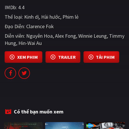
PHIM MỚI
IMDb:
4.4
Thể loại:
PHIM BỘ
Kinh dị
Hài hước
Phim lẻ
Đạo Diễn:
Clarence Fok
PHIM LẺ
Diễn viên:
Nguyên Hoa
Alex Fong
Winnie Leung
Timmy
PHIM CHIẾU RẠP
Hung
Hin-Wai Au
TUYỂN TẬP PHIM
XEM PHIM
TRAILER
TẢI PHIM
BLOG
Có thể bạn muốn xem