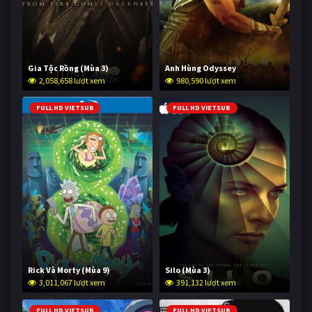
Gia Tộc Rồng (Mùa 3)
Anh Hùng Odyssey
2,058,658 lượt xem
980,590 lượt xem
FULL HD VIETSUB
FULL HD VIETSUB
Rick Và Morty (Mùa 9)
Silo (Mùa 3)
3,011,067 lượt xem
391,132 lượt xem
FULL HD VIETSUB
FULL HD VIETSUB