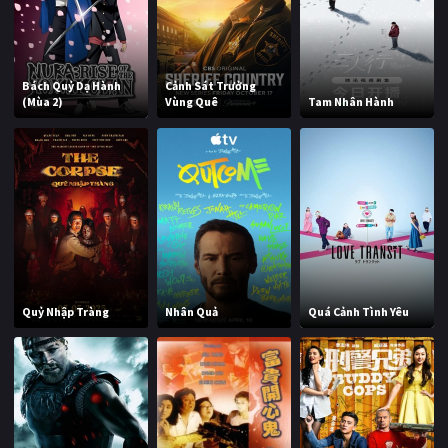
Bách Quỷ Dạ Hành
Cảnh Sát Trưởng
(Mùa 2)
Vùng Quê
Tam Nhân Hành
Quỷ Nhập Tràng
Nhân Quả
Quá Cảnh Tình Yêu