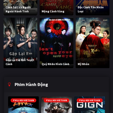
Cảnh Sát Và Người
Đặc Cảnh Tân Nhân
Ngoài Hành Tinh
Mộng Cành Vàng
Loại
Gặp Lại Em Nơi Tuyệt
Cảnh
Quỷ Nhãn Hình Cảnh
Mỹ Nhân
Phim Hành Động
FULL HD VIETSUB
FULL HD VIETSUB
FULL HD VIETSUB