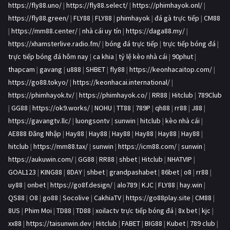
https://fly88.uno/
|
https://fly88.select/
|
https://phimhayok.onl/
|
https://fly88.green/
|
FLY88
|
FLY88
|
phimhayok
|
đá gà trực tiếp
|
CM88
|
https://mm88.center/
|
nhà cái uy tín
|
https://daga88.my/
|
https://xhamsterlive.radio.fm/
|
bóng đá trực tiếp
|
trực tiếp bóng đá
|
trực tiếp bóng đá hôm nay
|
ca khia
|
tỷ lệ kèo nhà cái
|
90phut
|
thapcam
|
gavang
|
u888
|
SHBET
|
fly88
|
https://keonhacaitop.com/
|
https://go88.tokyo/
|
https://keonhacai.international/
|
https://phimhayok.tv/
|
https://phimhayok.co/
|
RR88
|
Hitclub
|
789Club
|
GG88
|
https://ok9.works/
|
NOHU
|
TT88
|
789P
|
qh88
|
rr88
|
J88
|
https://gavangtv.llc/
|
luongsontv
|
sunwin
|
hitclub
|
kèo nhà cái
|
AE888 Đăng Nhập
|
Hay88
|
Hay88
|
Hay88
|
Hay88
|
Hay88
|
Hay88
|
hitclub
|
https://mm88.tax/
|
sunwin
|
https://icm88.com/
|
sunwin
|
https://aukuwin.com/
|
GG88
|
RR88
|
shbet
|
Hitclub
|
NHATVIP
|
GOAL123
|
KING88
|
8DAY
|
shbet
|
grandpashabet
|
86bet
|
o8
|
rr88
|
uy88
|
onbet
|
https://go8f.design/
|
alo789
|
KJC
|
FLY88
|
hay.win
|
QS88
|
O8
|
go88
|
Socolive
|
CakhiaTV
|
https://go88play.site
|
CM88
|
8US
|
Phim Moi
|
TD88
|
TD88
|
xoilactv trực tiếp bóng đá
|
8x bet
|
kjc
|
xx88
|
https://taisunwin.dev
|
Hitclub
|
FABET
|
BIG88
|
Kubet
|
789 club
|