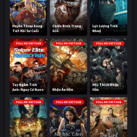
Huyền Thoại Aang:
Chiến Binh Trong
Lực Lượng Tinh
Tiết Khí Sư Cuối
Gió
Nhuệ
Cùng
FULL HD VIETSUB
FULL HD VIETSUB
FULL HD VIETSUB
Tay Ngắm Tinh
Độc Thích Nhập
Anh: Nguy Cơ Nano
Nhện Ăn Hồn
Hầu
FULL HD VIETSUB
FULL HD VIETSUB
FULL HD VIETSUB