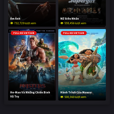
Ám Ảnh
Nữ Siêu Nhân
732,729 lượt xem
559,456 lượt xem
FULL HD VIETSUB
FULL HD VIETSUB
He-Man Và Những Chiến Binh
Hành Trình Của Moana
Vũ Trụ
500,360 lượt xem
249,938 lượt xem