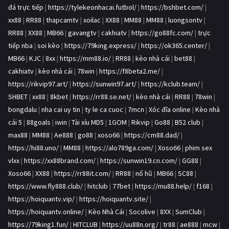
đá trực tiếp
|
https://tylekeonhacai.futbol/
|
https://bshbet.com/
|
xx88
|
RR88
|
thapcamtv
|
xoilac
|
XX88
|
MM88
|
MM88
|
luongsontv
|
RR88
|
XX88
|
MB66
|
gavangtv
|
cakhiatv
|
https://go88fc.com/
|
trực
tiếp nba
|
soi kèo
|
https://79king.express/
|
https://ok365.center/
|
MB66
|
KJC
|
8xx
|
https://mm88.io/
|
RR88
|
kèo nhà cái
|
bet88
|
cakhiatv
|
kèo nhà cái
|
78win
|
https://f8beta2.me/
|
https://rikvip97.art/
|
https://sunwin97.art/
|
https://kclub.team/
|
SHBET
|
xx88
|
8kbet
|
https://rr88.se.net/
|
kèo nhà cái
|
RR88
|
78win
|
bongdalu
|
nha cai uy tin
|
ty le ca cuoc
|
7mcn
|
Xóc đĩa online
|
Kèo nhà
cái 5
|
88goals
|
iwin
|
Tài xỉu MD5
|
1GOM
|
Rikvip
|
Go88
|
B52 club
|
max88
|
MM88
|
Ae888
|
go88
|
xoso66
|
https://cm88.dad/
|
https://hi88.uno/
|
MM88
|
https://alo789ga.com/
|
Xoso66
|
phim sex
vlxx
|
https://xx88brand.com/
|
https://sunwin19.cn.com/
|
GG88
|
Xoso66
|
XX88
|
https://rr88it.com/
|
RR88
|
nổ hũ
|
MB66
|
SC88
|
https://www.fly888.club/
|
hitclub
|
77bet
|
https://mu88.help/
|
f168
|
https://hoiquantv.vip/
|
https://hoiquantv.site/
|
https://hoiquantv.online/
|
Kèo Nhà Cái
|
Socolive
|
8XX
|
SumClub
|
https://79king1.fun/
|
HITCLUB
|
https://uu88n.org/
|
tr88
|
ae888
|
mcw
|