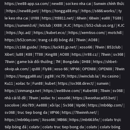
https://ee88-app.sa.com/
|
new88
|
soi keo nha cai
|
Sunwin chính thức
|
https://new88.pet/
|
https://tongga88.my/
|
https://s666.works/
|
ty
le keo nha cai
|
UY88
|
https://tt8811.net/
|
68win
|
68win
|
ea88
|
TG88
|
https://sunwin3.nl/
|
hitclub
|
XX88
|
KJC
|
https://b52-club.us.org/
|
KJC
|
https://kjc.ad/
|
https://kubet.eco/
|
https://xemtiso.com/
|
motchill
|
https://b52com.io
|
trang cá độ bóng đá
|
78win
|
AO88
|
https://c168.guide/
|
https://luck81.jp.net/
|
xoso66
|
78win
|
B52club
|
Xibet
|
lu88
|
K88
|
TT88
|
King88
|
AO88
|
https://rr88.cz/
|
78win
|
sv368
|
78win
|
game bài đổi thưởng
|
7M
|
Bongdalu
|
DH88
|
https://shbet-
okvip.uk.com/
|
qs88
|
Fly88
|
xoso 66
|
VIP66
|
OPEN88
|
OPEN88
|
78win
|
https://tongga88.us/
|
pg88
|
ric79
|
https://iwinclub.la/
|
Ku casino
|
Ku11
|
xoilac tv
|
Fun88
|
kubet
|
https://sv368.direct/
|
sunwin
|
https://zinmanga.net
|
https://ee88vie.com/
|
Kubet88
|
78win
|
sv368
|
nhà cái lô đề
|
78win
|
xoilac tv
|
xoso66
|
https://keonhacai55.bet/
|
socolive
|
Alo789
|
Ae888
|
xôi lạc
|
Sv368
|
Vip66
|
https://mb66p.com/
|
sv368
|
truc tiep bong da
|
VIP66
|
https://78winnh.net/
|
https://mb66q.com/
|
Xoso66
|
MB66
|
https://mb66.life/
|
colatv trực
tiếp bóng đá
|
colatv
|
colatv truc tiep bong da
|
colatv
|
colatv bóng