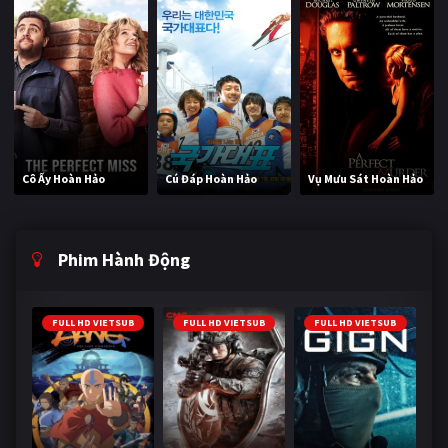
Cô Ấy Hoàn Hảo
Cú Đáp Hoàn Hảo
Vụ Mưu Sát Hoàn Hảo
Phim Hành Động
FULL HD VIETSUB
FULL HD VIETSUB
FULL HD VIETSUB