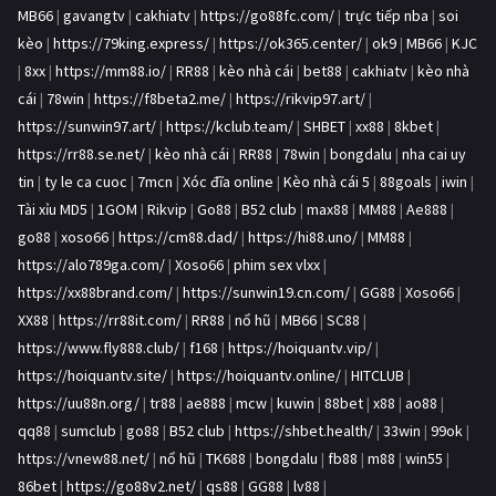
MB66
|
gavangtv
|
cakhiatv
|
https://go88fc.com/
|
trực tiếp nba
|
soi
kèo
|
https://79king.express/
|
https://ok365.center/
|
ok9
|
MB66
|
KJC
|
8xx
|
https://mm88.io/
|
RR88
|
kèo nhà cái
|
bet88
|
cakhiatv
|
kèo nhà
cái
|
78win
|
https://f8beta2.me/
|
https://rikvip97.art/
|
https://sunwin97.art/
|
https://kclub.team/
|
SHBET
|
xx88
|
8kbet
|
https://rr88.se.net/
|
kèo nhà cái
|
RR88
|
78win
|
bongdalu
|
nha cai uy
tin
|
ty le ca cuoc
|
7mcn
|
Xóc đĩa online
|
Kèo nhà cái 5
|
88goals
|
iwin
|
Tài xỉu MD5
|
1GOM
|
Rikvip
|
Go88
|
B52 club
|
max88
|
MM88
|
Ae888
|
go88
|
xoso66
|
https://cm88.dad/
|
https://hi88.uno/
|
MM88
|
https://alo789ga.com/
|
Xoso66
|
phim sex vlxx
|
https://xx88brand.com/
|
https://sunwin19.cn.com/
|
GG88
|
Xoso66
|
XX88
|
https://rr88it.com/
|
RR88
|
nổ hũ
|
MB66
|
SC88
|
https://www.fly888.club/
|
f168
|
https://hoiquantv.vip/
|
https://hoiquantv.site/
|
https://hoiquantv.online/
|
HITCLUB
|
https://uu88n.org/
|
tr88
|
ae888
|
mcw
|
kuwin
|
88bet
|
x88
|
ao88
|
qq88
|
sumclub
|
go88
|
B52 club
|
https://shbet.health/
|
33win
|
99ok
|
https://vnew88.net/
|
nổ hũ
|
TK688
|
bongdalu
|
fb88
|
m88
|
win55
|
86bet
|
https://go88v2.net/
|
qs88
|
GG88
|
lv88
|