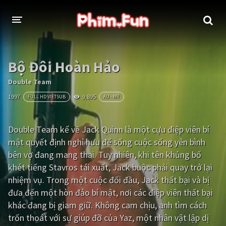
THỂ LOẠI
Bộ Đôi Hoàn Hảo
Thần thoại - Cổ trang
Hành động
Double Team
1997
9,895
FULL HD VIETSUB
ÂU - MỸ
Tâm lý
Chiến tranh
Võ thuật - Kiếm hiệp
Nhạc kịch
Double Team kể về Jack Quinn là một cựu điệp viên bí
mật quyết định nghỉ hưu để sống cuộc sống yên bình
Kinh dị
Tội phạm - Hình sự
bên vợ đang mang thai. Tuy nhiên, khi tên khủng bố
Phiêu lưu
Hài hước
khét tiếng Stavros tái xuất, Jack buộc phải quay trở lại
nhiệm vụ. Trong một cuộc đối đầu, Jack thất bại và bị
Viễn tưởng
Khoa học - Tài liệu
đưa đến một hòn đảo bí mật, nơi các điệp viên thất bại
Hoạt hình
Thể thao
khác đang bị giam giữ. Không cam chịu, anh tìm cách
trốn thoát với sự giúp đỡ của Yaz, một nhân vật lập dị
Tình cảm - Lãng mạn
Kỳ ảo