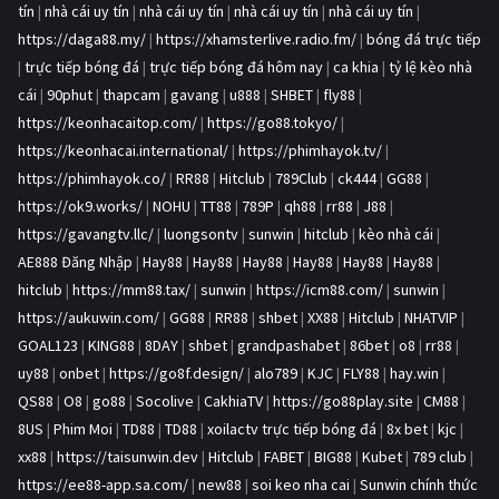
tín
|
nhà cái uy tín
|
nhà cái uy tín
|
nhà cái uy tín
|
nhà cái uy tín
|
https://daga88.my/
|
https://xhamsterlive.radio.fm/
|
bóng đá trực tiếp
|
trực tiếp bóng đá
|
trực tiếp bóng đá hôm nay
|
ca khia
|
tỷ lệ kèo nhà
cái
|
90phut
|
thapcam
|
gavang
|
u888
|
SHBET
|
fly88
|
https://keonhacaitop.com/
|
https://go88.tokyo/
|
https://keonhacai.international/
|
https://phimhayok.tv/
|
https://phimhayok.co/
|
RR88
|
Hitclub
|
789Club
|
ck444
|
GG88
|
https://ok9.works/
|
NOHU
|
TT88
|
789P
|
qh88
|
rr88
|
J88
|
https://gavangtv.llc/
|
luongsontv
|
sunwin
|
hitclub
|
kèo nhà cái
|
AE888 Đăng Nhập
|
Hay88
|
Hay88
|
Hay88
|
Hay88
|
Hay88
|
Hay88
|
hitclub
|
https://mm88.tax/
|
sunwin
|
https://icm88.com/
|
sunwin
|
https://aukuwin.com/
|
GG88
|
RR88
|
shbet
|
XX88
|
Hitclub
|
NHATVIP
|
GOAL123
|
KING88
|
8DAY
|
shbet
|
grandpashabet
|
86bet
|
o8
|
rr88
|
uy88
|
onbet
|
https://go8f.design/
|
alo789
|
KJC
|
FLY88
|
hay.win
|
QS88
|
O8
|
go88
|
Socolive
|
CakhiaTV
|
https://go88play.site
|
CM88
|
8US
|
Phim Moi
|
TD88
|
TD88
|
xoilactv trực tiếp bóng đá
|
8x bet
|
kjc
|
xx88
|
https://taisunwin.dev
|
Hitclub
|
FABET
|
BIG88
|
Kubet
|
789 club
|
https://ee88-app.sa.com/
|
new88
|
soi keo nha cai
|
Sunwin chính thức