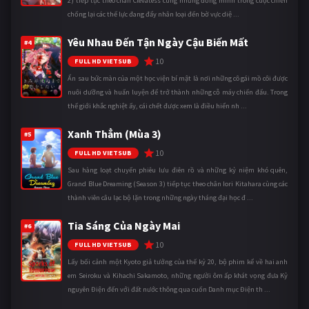
2) tiếp tục theo chân Clevatess cùng những đồng minh trong cuộc chiến
chống lại các thế lực đang đẩy nhân loại đến bờ vực diệ ...
Yêu Nhau Đến Tận Ngày Cậu Biến Mất
#4
10
FULL HD VIETSUB
Ẩn sau bức màn của một học viện bí mật là nơi những cô gái mồ côi được
nuôi dưỡng và huấn luyện để trở thành những cỗ máy chiến đấu. Trong
thế giới khắc nghiệt ấy, cái chết được xem là điều hiển nh ...
Xanh Thẳm (Mùa 3)
#5
10
FULL HD VIETSUB
Sau hàng loạt chuyến phiêu lưu điên rồ và những kỷ niệm khó quên,
Grand Blue Dreaming (Season 3) tiếp tục theo chân Iori Kitahara cùng các
thành viên câu lạc bộ lặn trong những ngày tháng đại học đ ...
Tia Sáng Của Ngày Mai
#6
10
FULL HD VIETSUB
Lấy bối cảnh một Kyoto giả tưởng của thế kỷ 20, bộ phim kể về hai anh
em Seiroku và Kihachi Sakamoto, những người ôm ấp khát vọng đưa Kỷ
nguyên Điện đến với đất nước thông qua cuốn Danh mục Điện th ...