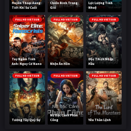
Huyền Thoại Aang:
Chiến Binh Trong
Lực Lượng Tinh
Tiết Khí Sư Cuối
Gió
Nhuệ
Cùng
FULL HD VIETSUB
FULL HD VIETSUB
FULL HD VIETSUB
Tay Ngắm Tinh
Độc Thích Nhập
Anh: Nguy Cơ Nano
Nhện Ăn Hồn
Hầu
FULL HD VIETSUB
FULL HD VIETSUB
FULL HD VIETSUB
Nữ Đặc Cảnh Phản
Tương Tây Quỷ Sự
Công
Yêu Thần Lệnh