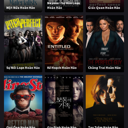
Neymar: Sự Hỗn Loạn
Một Nửa Hoàn Hảo
Hoàn Hảo
Giác Quan Hoàn Hảo
Sự Nổi Loạn Hoàn Hảo
Kế Hoạch Hoàn Hảo
Chàng Trai Hoàn Hảo
Quý Ông Hoàn Hảo
Gia Đình Hoàn Hảo
Tay Trộm Hoàn Hảo