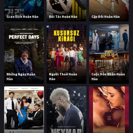
Giao Dịch Hoàn Hảo
Đối Tác Hoàn Hảo
Cặp Đôi Hoàn Hảo
Những Ngày Hoàn
Người Thuê Hoàn
Cuộc Hôn Nhân Hoàn
Hảo
Hảo
Hảo