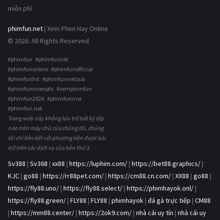
miễn phí.
phimfun.net
| Xem Phim Hay Online
© 2026. All Rights Reserved
#phimfun #phimfunnet
#phimfunonline #phimfunofficial
#phimfunhd #phimfunvietsub
#phimfunmienphi #xemphimfun
#phimfun2026 #phimfunmoi
#phimfun.net
Trang web này không lưu trữ bất kỳ tệp
nào trên máy chủ của chúng tôi, chúng
tôi chỉ liên kết với phương tiện được lưu
trữ trên các dịch vụ của bên thứ 3.
Sv388
|
Sv368
|
xx88
|
https://luphim.com/
|
https://bet88.graphics/
|
KJC
|
go88
|
https://rr88pet.com/
|
https://cm88.cn.com/
|
XX88
|
go88
|
https://fly88.uno/
|
https://fly88.select/
|
https://phimhayok.onl/
|
https://fly88.green/
|
FLY88
|
FLY88
|
phimhayok
|
đá gà trực tiếp
|
CM88
|
https://mm88.center/
|
https://2ok9.com/
|
nhà cái uy tín
|
nhà cái uy