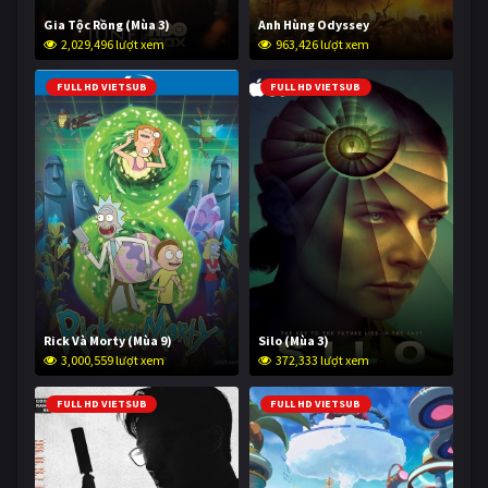
Gia Tộc Rồng (Mùa 3)
Anh Hùng Odyssey
2,029,496 lượt xem
963,426 lượt xem
FULL HD VIETSUB
FULL HD VIETSUB
Rick Và Morty (Mùa 9)
Silo (Mùa 3)
3,000,559 lượt xem
372,333 lượt xem
FULL HD VIETSUB
FULL HD VIETSUB