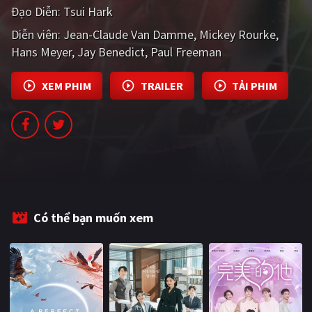
Đạo Diễn:
Tsui Hark
PHIM MỚI
Diễn viên:
Jean-Claude Van Damme
Mickey Rourke
PHIM BỘ
Hans Meyer
Jay Benedict
Paul Freeman
PHIM LẺ
XEM PHIM
TRAILER
TẢI PHIM
PHIM CHIẾU RẠP
TUYỂN TẬP PHIM
BLOG
Có thể bạn muốn xem