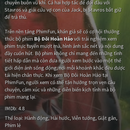
chuyên buôn vũ khí. Cả hai hợp tác để đối đầu với
Stavros và giải cứu vợ con của Jack, bị Stavros bắt giữ
Giật gân
Gia đình
để trả thù.
Bí ẩn
Lịch sử
Trên nền tảng
PhimFun
, khán giả sẽ có cơ hội thưởng
Viễn Tây
Tiểu sử
thức bộ phim
Bộ Đôi Hoàn Hảo
với trải nghiệm xem
GameShow
DramaTV
phim trực tuyến mượt mà, hình ảnh sắc nét và nội dung
đầy cuốn hút. Bộ phim không chỉ mang đến những tình
QUỐC GIA
tiết hấp dẫn mà còn đưa người xem bước vào một thế
giới điện ảnh sống động, nơi mỗi khoảnh khắc đều được
Âu - Mỹ
Trung Quốc - Hồng Kông
tái hiện chân thực. Khi xem Bộ Đôi Hoàn Hảo tại
PhimFun, người xem có thể tận hưởng trọn vẹn câu
Hàn Quốc
Nhật Bản
chuyện, cảm xúc và những diễn biến kịch tính mà bộ
Ấn Độ
Việt Nam
phim mang lại.
Tổng hợp
IMDb:
4.8
Thể loại:
Hành động
Hài hước
Viễn tưởng
Giật gân
CẬP NHẬT
Phim lẻ