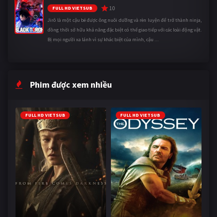
10
FULL HD VIETSUB
Jirô là một cậu bé được ông nuôi dưỡng và rèn luyện để trở thành ninja,
đồng thời sở hữu khả năng đặc biệt có thể giao tiếp với các loài động vật.
Bị mọi người xa lánh vì sự khác biệt của mình, cậu ...
Phim được xem nhiều
FULL HD VIETSUB
FULL HD VIETSUB