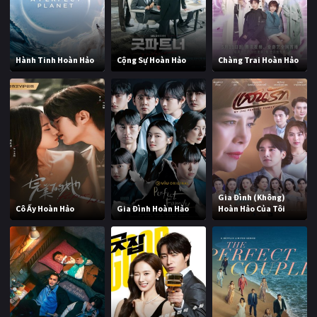
Hành Tinh Hoàn Hảo
Cộng Sự Hoàn Hảo
Chàng Trai Hoàn Hảo
Gia Đình (Không)
Cô Ấy Hoàn Hảo
Gia Đình Hoàn Hảo
Hoàn Hảo Của Tôi