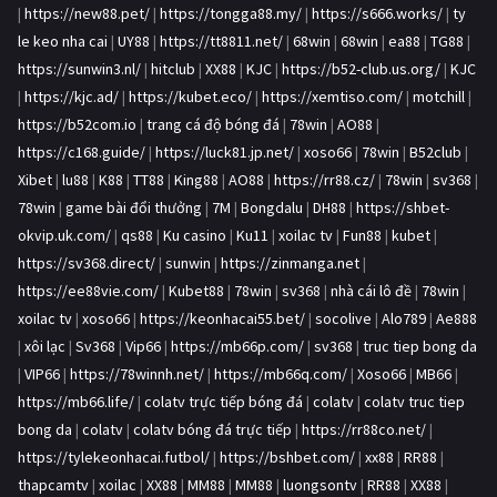
|
https://new88.pet/
|
https://tongga88.my/
|
https://s666.works/
|
ty
le keo nha cai
|
UY88
|
https://tt8811.net/
|
68win
|
68win
|
ea88
|
TG88
|
https://sunwin3.nl/
|
hitclub
|
XX88
|
KJC
|
https://b52-club.us.org/
|
KJC
|
https://kjc.ad/
|
https://kubet.eco/
|
https://xemtiso.com/
|
motchill
|
https://b52com.io
|
trang cá độ bóng đá
|
78win
|
AO88
|
https://c168.guide/
|
https://luck81.jp.net/
|
xoso66
|
78win
|
B52club
|
Xibet
|
lu88
|
K88
|
TT88
|
King88
|
AO88
|
https://rr88.cz/
|
78win
|
sv368
|
78win
|
game bài đổi thưởng
|
7M
|
Bongdalu
|
DH88
|
https://shbet-
okvip.uk.com/
|
qs88
|
Ku casino
|
Ku11
|
xoilac tv
|
Fun88
|
kubet
|
https://sv368.direct/
|
sunwin
|
https://zinmanga.net
|
https://ee88vie.com/
|
Kubet88
|
78win
|
sv368
|
nhà cái lô đề
|
78win
|
xoilac tv
|
xoso66
|
https://keonhacai55.bet/
|
socolive
|
Alo789
|
Ae888
|
xôi lạc
|
Sv368
|
Vip66
|
https://mb66p.com/
|
sv368
|
truc tiep bong da
|
VIP66
|
https://78winnh.net/
|
https://mb66q.com/
|
Xoso66
|
MB66
|
https://mb66.life/
|
colatv trực tiếp bóng đá
|
colatv
|
colatv truc tiep
bong da
|
colatv
|
colatv bóng đá trực tiếp
|
https://rr88co.net/
|
https://tylekeonhacai.futbol/
|
https://bshbet.com/
|
xx88
|
RR88
|
thapcamtv
|
xoilac
|
XX88
|
MM88
|
MM88
|
luongsontv
|
RR88
|
XX88
|