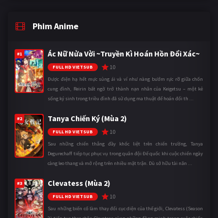
Phim Anime
Ác Nữ Nửa Vời ~Truyền Kì Hoán Hồn Đổi Xác~
#1
10
FULL HD VIETSUB
Được điện hạ hết mực sủng ái và ví như nàng bướm rực rỡ giữa chốn
cung đình, Reirin bất ngờ trở thành nạn nhân của Keigetsu – một kẻ
sống ký sinh trong triều đình đã sử dụng ma thuật để hoán đổi th ...
Tanya Chiến Ký (Mùa 2)
#2
10
FULL HD VIETSUB
Sau những chiến thắng đầy khốc liệt trên chiến trường, Tanya
Degurechaff tiếp tục phục vụ trong quân đội Đế quốc khi cuộc chiến ngày
càng leo thang và mở rộng trên nhiều mặt trận. Dù sở hữu tài năn ...
Clevatess (Mùa 2)
#3
10
FULL HD VIETSUB
Sau những biến cố làm thay đổi cục diện của thế giới, Clevatess (Season