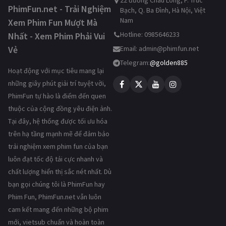
22 đường Châu Long, P. Trúc
PhimFun.net - Trải Nghiệm
Bạch, Q. Ba Đình, Hà Nội, Việt
Nam
Xem Phim Fun Mượt Mà
Hotline: 0985646233
Nhất - Xem Phim Phải Vui
Vẻ
Email:
admin@phimfun.net
Telegram:
@golden885
Hoạt động với mục tiêu mang lại
những giây phút giải trí tuyệt vời,
PhimFun tự hào là điểm đến quen
thuộc của cộng đồng yêu điện ảnh.
Tại đây, hệ thống được tối ưu hóa
trên hạ tầng mạnh mẽ để đảm bảo
trải nghiệm xem phim fun của bạn
luôn đạt tốc độ tải cực nhanh và
chất lượng hiển thị sắc nét nhất. Dù
bạn gọi chúng tôi là PhimFun hay
Phim Fun, PhimFun.net vẫn luôn
cam kết mang đến những bộ phim
mới, vietsub chuẩn và hoàn toàn