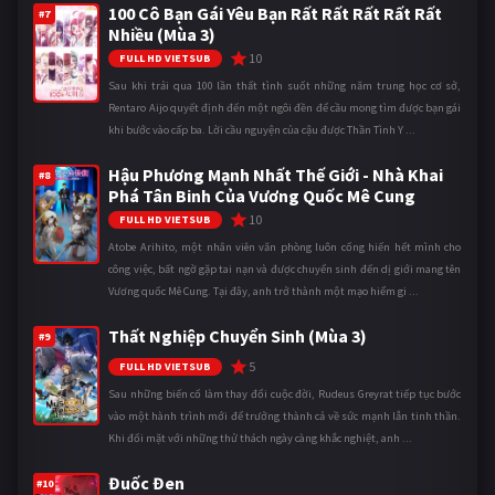
100 Cô Bạn Gái Yêu Bạn Rất Rất Rất Rất Rất
#7
Nhiều (Mùa 3)
10
FULL HD VIETSUB
Sau khi trải qua 100 lần thất tình suốt những năm trung học cơ sở,
Rentaro Aijo quyết định đến một ngôi đền để cầu mong tìm được bạn gái
khi bước vào cấp ba. Lời cầu nguyện của cậu được Thần Tình Y ...
Hậu Phương Mạnh Nhất Thế Giới - Nhà Khai
#8
Phá Tân Binh Của Vương Quốc Mê Cung
10
FULL HD VIETSUB
Atobe Arihito, một nhân viên văn phòng luôn cống hiến hết mình cho
công việc, bất ngờ gặp tai nạn và được chuyển sinh đến dị giới mang tên
Vương quốc Mê Cung. Tại đây, anh trở thành một mạo hiểm gi ...
Thất Nghiệp Chuyển Sinh (Mùa 3)
#9
5
FULL HD VIETSUB
Sau những biến cố làm thay đổi cuộc đời, Rudeus Greyrat tiếp tục bước
vào một hành trình mới để trưởng thành cả về sức mạnh lẫn tinh thần.
Khi đối mặt với những thử thách ngày càng khắc nghiệt, anh ...
Đuốc Đen
#10