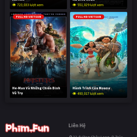
723,033 lượt xem
551,029 lượt xem
FULL HD VIETSUB
FULL HD VIETSUB
He-Man Và Những Chiến Binh
Hành Trình Của Moana
Vũ Trụ
493,017 lượt xem
241,933 lượt xem
Liên Hệ