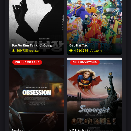
Đặc Vụ Kim Tái Khởi Động
Đảo Hải Tặc
599,735 lượt xem
4,210,756 lượt xem
FULL HD VIETSUB
FULL HD VIETSUB
Ám Ảnh
Nữ Siêu Nhân