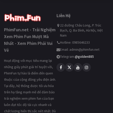
Liên Hệ
22 đường Châu Long, P. Trúc
PhimFun.net - Trải Nghiệm
Bạch, Q. Ba Đình, Hà Nội, Việt
Nam
Xem Phim Fun Mượt Mà
Hotline: 0985646233
Nhất - Xem Phim Phải Vui
Vẻ
Email:
admin@phimfun.net
Telegram:
@golden885
Hoạt động với mục tiêu mang lại
những giây phút giải trí tuyệt vời,
PhimFun tự hào là điểm đến quen
thuộc của cộng đồng yêu điện ảnh.
Tại đây, hệ thống được tối ưu hóa
trên hạ tầng mạnh mẽ để đảm bảo
trải nghiệm xem phim fun của bạn
luôn đạt tốc độ tải cực nhanh và
chất lượng hiển thị sắc nét nhất. Dù