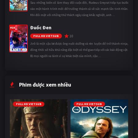
Sau những biến cố làm thay đổi cuộc đời, Rudeus Greyrat tiếp tục bước
vào một hành trình mới để trưởng thành cả về sức mạnh lẫn tinh thần.
Khi đối mặt với những thử thách ngày càng khắc nghiệt, anh ...
Đuốc Đen
#10
10
FULL HD VIETSUB
Jirô là một cậu bé được ông nuôi dưỡng và rèn luyện để trở thành ninja,
đồng thời sở hữu khả năng đặc biệt có thể giao tiếp với các loài động vật.
Bị mọi người xa lánh vì sự khác biệt của mình, cậu ...
Phim được xem nhiều
FULL HD VIETSUB
FULL HD VIETSUB