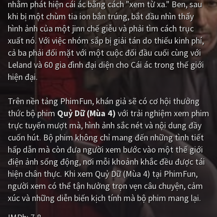
nhằm phát hiện cái ác bằng cách "xem từ xa." Ben, sau
khi bị một chùm tia ion bắn trúng, bắt đầu nhìn thấy
Giật gân
Gia đình
hình ảnh của một jinn chế giễu và phải tìm cách trục
Bí ẩn
Lịch sử
xuất nó. Với việc nhóm sắp bị giải tán do thiếu kinh phí,
cả ba phải đối mặt với một cuộc đối đầu cuối cùng với
Viễn Tây
Tiểu sử
Leland và 60 gia đình đại diện cho Cái ác trong thế giới
GameShow
DramaTV
hiện đại.
QUỐC GIA
Trên nền tảng
PhimFun
, khán giả sẽ có cơ hội thưởng
thức bộ phim
Quỷ Dữ (Mùa 4)
với trải nghiệm xem phim
Âu - Mỹ
Trung Quốc - Hồng Kông
trực tuyến mượt mà, hình ảnh sắc nét và nội dung đầy
cuốn hút. Bộ phim không chỉ mang đến những tình tiết
Hàn Quốc
Nhật Bản
hấp dẫn mà còn đưa người xem bước vào một thế giới
Ấn Độ
Việt Nam
điện ảnh sống động, nơi mỗi khoảnh khắc đều được tái
hiện chân thực. Khi xem Quỷ Dữ (Mùa 4) tại PhimFun,
Tổng hợp
người xem có thể tận hưởng trọn vẹn câu chuyện, cảm
xúc và những diễn biến kịch tính mà bộ phim mang lại.
CẬP NHẬT