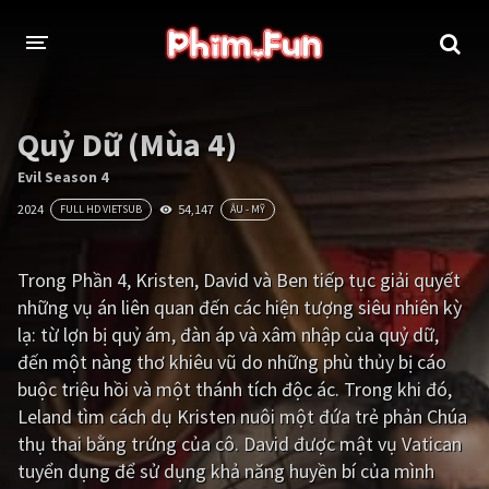
THỂ LOẠI
Quỷ Dữ (Mùa 4)
Thần thoại - Cổ trang
Hành động
Evil Season 4
2024
54,147
FULL HD VIETSUB
ÂU - MỸ
Tâm lý
Chiến tranh
Võ thuật - Kiếm hiệp
Nhạc kịch
Trong Phần 4, Kristen, David và Ben tiếp tục giải quyết
những vụ án liên quan đến các hiện tượng siêu nhiên kỳ
Kinh dị
Tội phạm - Hình sự
lạ: từ lợn bị quỷ ám, đàn áp và xâm nhập của quỷ dữ,
Phiêu lưu
Hài hước
đến một nàng thơ khiêu vũ do những phù thủy bị cáo
buộc triệu hồi và một thánh tích độc ác. Trong khi đó,
Viễn tưởng
Khoa học - Tài liệu
Leland tìm cách dụ Kristen nuôi một đứa trẻ phản Chúa
Hoạt hình
Thể thao
thụ thai bằng trứng của cô. David được mật vụ Vatican
tuyển dụng để sử dụng khả năng huyền bí của mình
Tình cảm - Lãng mạn
Kỳ ảo