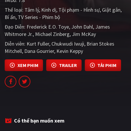
IMDb:
7.8
PHIM MỚI
Thể loại:
Tâm lý
Kinh dị
Tội phạm - Hình sự
Giật gân
Bí ẩn
PHIM BỘ
TV Series - Phim bộ
Đạo Diễn:
Frederick E.O. Toye
John Dahl
James
PHIM LẺ
Whitmore Jr.
Michael Zinberg
Jim McKay
PHIM CHIẾU RẠP
Diễn viên:
Kurt Fuller
Chukwudi Iwuji
Brian Stokes
Mitchell
Dana Gourrier
Kevin Keppy
TUYỂN TẬP PHIM
BLOG
XEM PHIM
TRAILER
TẢI PHIM
Có thể bạn muốn xem