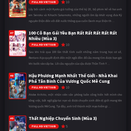
10
FULL HD VIETSUB
Lấy bối cảnh một Kyoto giả tưởng của thế kỷ 20, bộ phim kể về hai anh
em Seiroku và Kihachi Sakamoto, những người ôm ấp khát vọng đưa Kỷ
nguyên Điện đến với đất nước thông qua cuốn Danh mục Điện th ...
100 Cô Bạn Gái Yêu Bạn Rất Rất Rất Rất Rất
#7
Nhiều (Mùa 3)
10
FULL HD VIETSUB
Sau khi trải qua 100 lần thất tình suốt những năm trung học cơ sở,
Rentaro Aijo quyết định đến một ngôi đền để cầu mong tìm được bạn gái
khi bước vào cấp ba. Lời cầu nguyện của cậu được Thần Tình Y ...
Hậu Phương Mạnh Nhất Thế Giới - Nhà Khai
#8
Phá Tân Binh Của Vương Quốc Mê Cung
10
FULL HD VIETSUB
Atobe Arihito, một nhân viên văn phòng luôn cống hiến hết mình cho
công việc, bất ngờ gặp tai nạn và được chuyển sinh đến dị giới mang tên
Vương quốc Mê Cung. Tại đây, anh trở thành một mạo hiểm gi ...
Thất Nghiệp Chuyển Sinh (Mùa 3)
#9
5
FULL HD VIETSUB