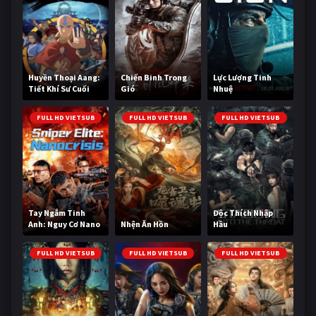
Huyền Thoại Aang:
Chiến Binh Trong
Lực Lượng Tinh
Tiết Khí Sư Cuối
Gió
Nhuệ
Cùng
FULL HD VIETSUB
FULL HD VIETSUB
FULL HD VIETSUB
Tay Ngắm Tinh
Độc Thích Nhập
Anh: Nguy Cơ Nano
Nhện Ăn Hồn
Hầu
FULL HD VIETSUB
FULL HD VIETSUB
FULL HD VIETSUB