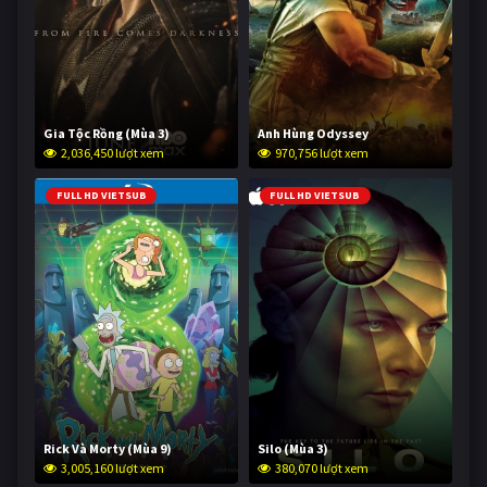
Gia Tộc Rồng (Mùa 3)
Anh Hùng Odyssey
2,036,450 lượt xem
970,756 lượt xem
FULL HD VIETSUB
FULL HD VIETSUB
Rick Và Morty (Mùa 9)
Silo (Mùa 3)
3,005,160 lượt xem
380,070 lượt xem