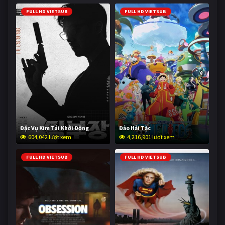
FULL HD VIETSUB
FULL HD VIETSUB
Đặc Vụ Kim Tái Khởi Động
Đảo Hải Tặc
604,042 lượt xem
4,216,901 lượt xem
FULL HD VIETSUB
FULL HD VIETSUB