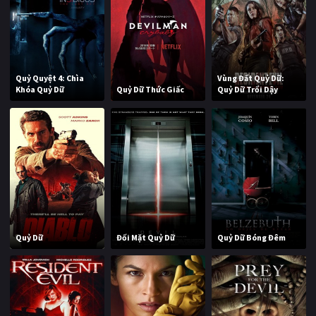
Quỷ Quyệt 4: Chìa
Vùng Đất Quỷ Dữ:
Khóa Quỷ Dữ
Quỷ Dữ Thức Giấc
Quỷ Dữ Trổi Dậy
Quỷ Dữ
Đối Mặt Quỷ Dữ
Quỷ Dữ Bóng Đêm