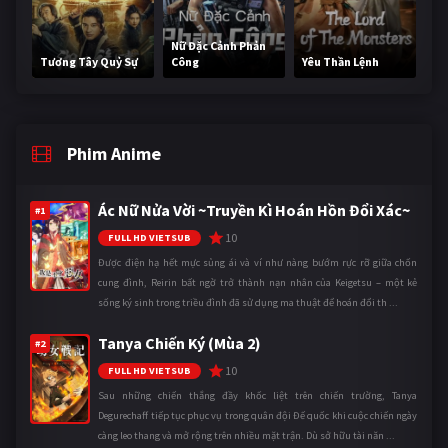
Nữ Đặc Cảnh Phản
Tương Tây Quỷ Sự
Công
Yêu Thần Lệnh
Phim Anime
Ác Nữ Nửa Vời ~Truyền Kì Hoán Hồn Đổi Xác~
#1
10
FULL HD VIETSUB
Được điện hạ hết mực sủng ái và ví như nàng bướm rực rỡ giữa chốn
cung đình, Reirin bất ngờ trở thành nạn nhân của Keigetsu – một kẻ
sống ký sinh trong triều đình đã sử dụng ma thuật để hoán đổi th ...
Tanya Chiến Ký (Mùa 2)
#2
10
FULL HD VIETSUB
Sau những chiến thắng đầy khốc liệt trên chiến trường, Tanya
Degurechaff tiếp tục phục vụ trong quân đội Đế quốc khi cuộc chiến ngày
càng leo thang và mở rộng trên nhiều mặt trận. Dù sở hữu tài năn ...