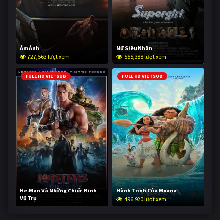
Ám Ảnh
Nữ Siêu Nhân
727,563 lượt xem
555,388 lượt xem
FULL HD VIETSUB
FULL HD VIETSUB
He-Man Và Những Chiến Binh
Hành Trình Của Moana
Vũ Trụ
496,920 lượt xem
246,059 lượt xem