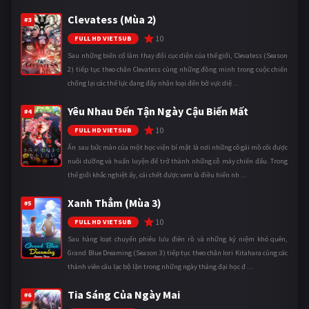
Clevatess (Mùa 2)
#3
10
FULL HD VIETSUB
Sau những biến cố làm thay đổi cục diện của thế giới, Clevatess (Season
2) tiếp tục theo chân Clevatess cùng những đồng minh trong cuộc chiến
chống lại các thế lực đang đẩy nhân loại đến bờ vực diệ ...
Yêu Nhau Đến Tận Ngày Cậu Biến Mất
#4
10
FULL HD VIETSUB
Ẩn sau bức màn của một học viện bí mật là nơi những cô gái mồ côi được
nuôi dưỡng và huấn luyện để trở thành những cỗ máy chiến đấu. Trong
thế giới khắc nghiệt ấy, cái chết được xem là điều hiển nh ...
Xanh Thẳm (Mùa 3)
#5
10
FULL HD VIETSUB
Sau hàng loạt chuyến phiêu lưu điên rồ và những kỷ niệm khó quên,
Grand Blue Dreaming (Season 3) tiếp tục theo chân Iori Kitahara cùng các
thành viên câu lạc bộ lặn trong những ngày tháng đại học đ ...
Tia Sáng Của Ngày Mai
#6