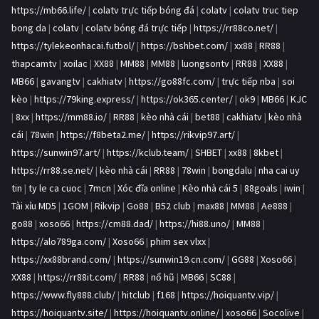
https://mb66.life/
|
colatv trực tiếp bóng đá
|
colatv
|
colatv truc tiep
bong da
|
colatv
|
colatv bóng đá trực tiếp
|
https://rr88co.net/
|
https://tylekeonhacai.futbol/
|
https://bshbet.com/
|
xx88
|
RR88
|
thapcamtv
|
xoilac
|
XX88
|
MM88
|
MM88
|
luongsontv
|
RR88
|
XX88
|
MB66
|
gavangtv
|
cakhiatv
|
https://go88fc.com/
|
trực tiếp nba
|
soi
kèo
|
https://79king.express/
|
https://ok365.center/
|
ok9
|
MB66
|
KJC
|
8xx
|
https://mm88.io/
|
RR88
|
kèo nhà cái
|
bet88
|
cakhiatv
|
kèo nhà
cái
|
78win
|
https://f8beta2.me/
|
https://rikvip97.art/
|
https://sunwin97.art/
|
https://kclub.team/
|
SHBET
|
xx88
|
8kbet
|
https://rr88.se.net/
|
kèo nhà cái
|
RR88
|
78win
|
bongdalu
|
nha cai uy
tin
|
ty le ca cuoc
|
7mcn
|
Xóc đĩa online
|
Kèo nhà cái 5
|
88goals
|
iwin
|
Tài xỉu MD5
|
1GOM
|
Rikvip
|
Go88
|
B52 club
|
max88
|
MM88
|
Ae888
|
go88
|
xoso66
|
https://cm88.dad/
|
https://hi88.uno/
|
MM88
|
https://alo789ga.com/
|
Xoso66
|
phim sex vlxx
|
https://xx88brand.com/
|
https://sunwin19.cn.com/
|
GG88
|
Xoso66
|
XX88
|
https://rr88it.com/
|
RR88
|
nổ hũ
|
MB66
|
SC88
|
https://www.fly888.club/
|
hitclub
|
f168
|
https://hoiquantv.vip/
|
https://hoiquantv.site/
|
https://hoiquantv.online/
|
xoso66
|
Socolive
|