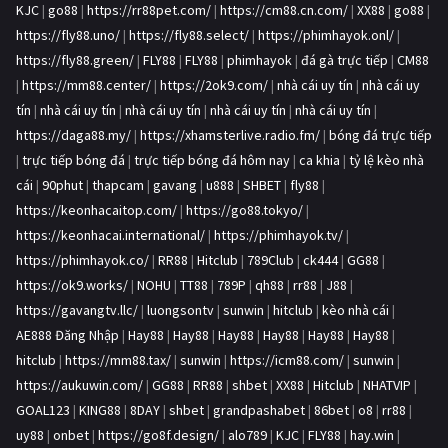
KJC
|
go88
|
https://rr88pet.com/
|
https://cm88.cn.com/
|
XX88
|
go88
|
https://fly88.uno/
|
https://fly88.select/
|
https://phimhayok.onl/
|
https://fly88.green/
|
FLY88
|
FLY88
|
phimhayok
|
đá gà trực tiếp
|
CM88
|
https://mm88.center/
|
https://2ok9.com/
|
nhà cái uy tín
|
nhà cái uy
tín
|
nhà cái uy tín
|
nhà cái uy tín
|
nhà cái uy tín
|
nhà cái uy tín
|
https://daga88.my/
|
https://xhamsterlive.radio.fm/
|
bóng đá trực tiếp
|
trực tiếp bóng đá
|
trực tiếp bóng đá hôm nay
|
ca khia
|
tỷ lệ kèo nhà
cái
|
90phut
|
thapcam
|
gavang
|
u888
|
SHBET
|
fly88
|
https://keonhacaitop.com/
|
https://go88.tokyo/
|
https://keonhacai.international/
|
https://phimhayok.tv/
|
https://phimhayok.co/
|
RR88
|
Hitclub
|
789Club
|
ck444
|
GG88
|
https://ok9.works/
|
NOHU
|
TT88
|
789P
|
qh88
|
rr88
|
J88
|
https://gavangtv.llc/
|
luongsontv
|
sunwin
|
hitclub
|
kèo nhà cái
|
AE888 Đăng Nhập
|
Hay88
|
Hay88
|
Hay88
|
Hay88
|
Hay88
|
Hay88
|
hitclub
|
https://mm88.tax/
|
sunwin
|
https://icm88.com/
|
sunwin
|
https://aukuwin.com/
|
GG88
|
RR88
|
shbet
|
XX88
|
Hitclub
|
NHATVIP
|
GOAL123
|
KING88
|
8DAY
|
shbet
|
grandpashabet
|
86bet
|
o8
|
rr88
|
uy88
|
onbet
|
https://go8f.design/
|
alo789
|
KJC
|
FLY88
|
hay.win
|