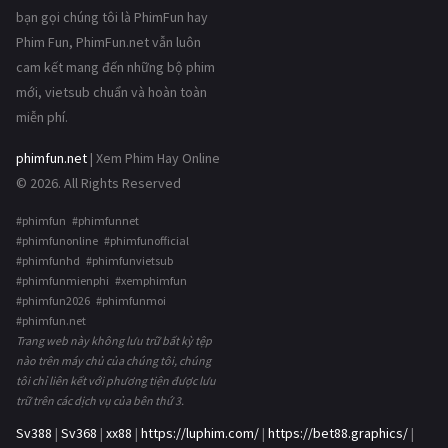
bạn gọi chúng tôi là PhimFun hay
Phim Fun, PhimFun.net vẫn luôn
cam kết mang đến những bộ phim
mới, vietsub chuẩn và hoàn toàn
miễn phí.
phimfun.net
| Xem Phim Hay Online
© 2026. All Rights Reserved
#phimfun #phimfunnet
#phimfunonline #phimfunofficial
#phimfunhd #phimfunvietsub
#phimfunmienphi #xemphimfun
#phimfun2026 #phimfunmoi
#phimfun.net
Trang web này không lưu trữ bất kỳ tệp
nào trên máy chủ của chúng tôi, chúng
tôi chỉ liên kết với phương tiện được lưu
trữ trên các dịch vụ của bên thứ 3.
Sv388
|
Sv368
|
xx88
|
https://luphim.com/
|
https://bet88.graphics/
|