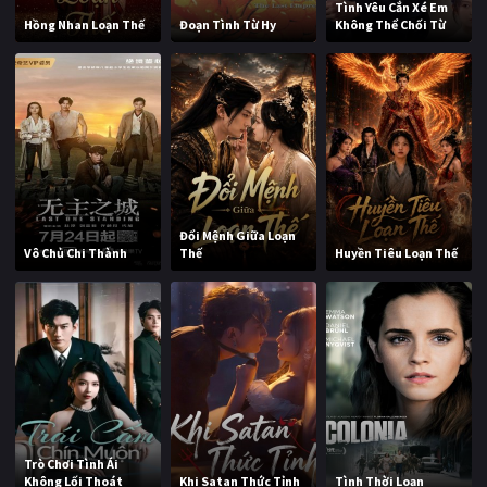
Tình Yêu Cắn Xé Em
Hồng Nhan Loạn Thế
Đoạn Tình Từ Hy
Không Thể Chối Từ
Đổi Mệnh Giữa Loạn
Vô Chủ Chi Thành
Thế
Huyền Tiêu Loạn Thế
Trò Chơi Tình Ái
Không Lối Thoát
Khi Satan Thức Tỉnh
Tình Thời Loạn