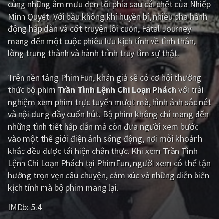
cùng những âm mưu đen tối phía sau cái chết của Nhiếp
Minh Quyết. Với bầu không khí huyền bí, nhiều pha hành
Giật gân
Gia đình
động hấp dẫn và cốt truyện lôi cuốn, Fatal Journey
Bí ẩn
Lịch sử
mang đến một cuộc phiêu lưu kịch tính về tình thân,
lòng trung thành và hành trình truy tìm sự thật.
Viễn Tây
Tiểu sử
GameShow
DramaTV
Trên nền tảng
PhimFun
, khán giả sẽ có cơ hội thưởng
thức bộ phim
Trần Tình Lệnh Chi Loạn Phách
với trải
QUỐC GIA
nghiệm xem phim trực tuyến mượt mà, hình ảnh sắc nét
và nội dung đầy cuốn hút. Bộ phim không chỉ mang đến
Âu - Mỹ
Trung Quốc - Hồng Kông
những tình tiết hấp dẫn mà còn đưa người xem bước
vào một thế giới điện ảnh sống động, nơi mỗi khoảnh
Hàn Quốc
Nhật Bản
khắc đều được tái hiện chân thực. Khi xem Trần Tình
Ấn Độ
Việt Nam
Lệnh Chi Loạn Phách tại PhimFun, người xem có thể tận
hưởng trọn vẹn câu chuyện, cảm xúc và những diễn biến
Tổng hợp
kịch tính mà bộ phim mang lại.
IMDb:
5.4
CẬP NHẬT