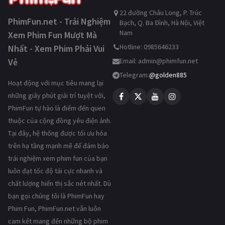
22 đường Châu Long, P. Trúc
PhimFun.net - Trải Nghiệm
Bạch, Q. Ba Đình, Hà Nội, Việt
Nam
Xem Phim Fun Mượt Mà
Hotline: 0985646233
Nhất - Xem Phim Phải Vui
Vẻ
Email:
admin@phimfun.net
Telegram:
@golden885
Hoạt động với mục tiêu mang lại
những giây phút giải trí tuyệt vời,
PhimFun tự hào là điểm đến quen
thuộc của cộng đồng yêu điện ảnh.
Tại đây, hệ thống được tối ưu hóa
trên hạ tầng mạnh mẽ để đảm bảo
trải nghiệm xem phim fun của bạn
luôn đạt tốc độ tải cực nhanh và
chất lượng hiển thị sắc nét nhất. Dù
bạn gọi chúng tôi là PhimFun hay
Phim Fun, PhimFun.net vẫn luôn
cam kết mang đến những bộ phim