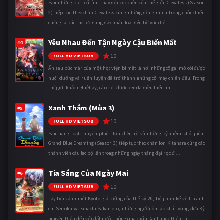
Sau những biến cố làm thay đổi cục diện của thế giới, Clevatess (Season
2) tiếp tục theo chân Clevatess cùng những đồng minh trong cuộc chiến
chống lại các thế lực đang đẩy nhân loại đến bờ vực diệ ...
Yêu Nhau Đến Tận Ngày Cậu Biến Mất
#4
10
FULL HD VIETSUB
Ẩn sau bức màn của một học viện bí mật là nơi những cô gái mồ côi được
nuôi dưỡng và huấn luyện để trở thành những cỗ máy chiến đấu. Trong
thế giới khắc nghiệt ấy, cái chết được xem là điều hiển nh ...
Xanh Thẳm (Mùa 3)
#5
10
FULL HD VIETSUB
Sau hàng loạt chuyến phiêu lưu điên rồ và những kỷ niệm khó quên,
Grand Blue Dreaming (Season 3) tiếp tục theo chân Iori Kitahara cùng các
thành viên câu lạc bộ lặn trong những ngày tháng đại học đ ...
Tia Sáng Của Ngày Mai
#6
10
FULL HD VIETSUB
Lấy bối cảnh một Kyoto giả tưởng của thế kỷ 20, bộ phim kể về hai anh
em Seiroku và Kihachi Sakamoto, những người ôm ấp khát vọng đưa Kỷ
nguyên Điện đến với đất nước thông qua cuốn Danh mục Điện th ...