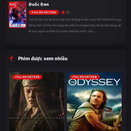
Đuốc Đen
#10
10
FULL HD VIETSUB
Jirô là một cậu bé được ông nuôi dưỡng và rèn luyện để trở thành ninja,
đồng thời sở hữu khả năng đặc biệt có thể giao tiếp với các loài động vật.
Bị mọi người xa lánh vì sự khác biệt của mình, cậu ...
Phim được xem nhiều
FULL HD VIETSUB
FULL HD VIETSUB