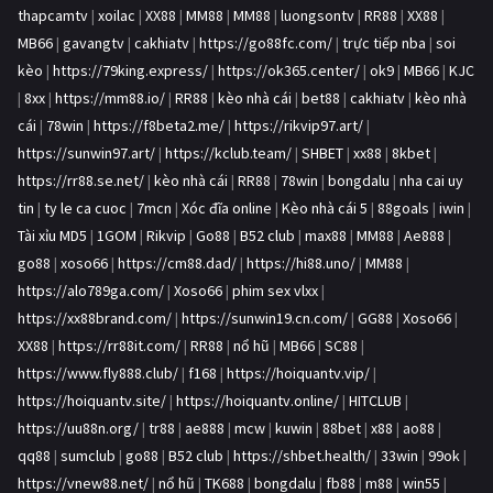
thapcamtv
|
xoilac
|
XX88
|
MM88
|
MM88
|
luongsontv
|
RR88
|
XX88
|
MB66
|
gavangtv
|
cakhiatv
|
https://go88fc.com/
|
trực tiếp nba
|
soi
kèo
|
https://79king.express/
|
https://ok365.center/
|
ok9
|
MB66
|
KJC
|
8xx
|
https://mm88.io/
|
RR88
|
kèo nhà cái
|
bet88
|
cakhiatv
|
kèo nhà
cái
|
78win
|
https://f8beta2.me/
|
https://rikvip97.art/
|
https://sunwin97.art/
|
https://kclub.team/
|
SHBET
|
xx88
|
8kbet
|
https://rr88.se.net/
|
kèo nhà cái
|
RR88
|
78win
|
bongdalu
|
nha cai uy
tin
|
ty le ca cuoc
|
7mcn
|
Xóc đĩa online
|
Kèo nhà cái 5
|
88goals
|
iwin
|
Tài xỉu MD5
|
1GOM
|
Rikvip
|
Go88
|
B52 club
|
max88
|
MM88
|
Ae888
|
go88
|
xoso66
|
https://cm88.dad/
|
https://hi88.uno/
|
MM88
|
https://alo789ga.com/
|
Xoso66
|
phim sex vlxx
|
https://xx88brand.com/
|
https://sunwin19.cn.com/
|
GG88
|
Xoso66
|
XX88
|
https://rr88it.com/
|
RR88
|
nổ hũ
|
MB66
|
SC88
|
https://www.fly888.club/
|
f168
|
https://hoiquantv.vip/
|
https://hoiquantv.site/
|
https://hoiquantv.online/
|
HITCLUB
|
https://uu88n.org/
|
tr88
|
ae888
|
mcw
|
kuwin
|
88bet
|
x88
|
ao88
|
qq88
|
sumclub
|
go88
|
B52 club
|
https://shbet.health/
|
33win
|
99ok
|
https://vnew88.net/
|
nổ hũ
|
TK688
|
bongdalu
|
fb88
|
m88
|
win55
|