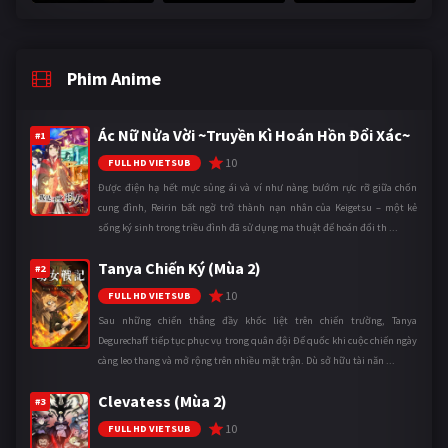
Phim Anime
Ác Nữ Nửa Vời ~Truyền Kì Hoán Hồn Đổi Xác~
#1
10
FULL HD VIETSUB
Được điện hạ hết mực sủng ái và ví như nàng bướm rực rỡ giữa chốn
cung đình, Reirin bất ngờ trở thành nạn nhân của Keigetsu – một kẻ
sống ký sinh trong triều đình đã sử dụng ma thuật để hoán đổi th ...
Tanya Chiến Ký (Mùa 2)
#2
10
FULL HD VIETSUB
Sau những chiến thắng đầy khốc liệt trên chiến trường, Tanya
Degurechaff tiếp tục phục vụ trong quân đội Đế quốc khi cuộc chiến ngày
càng leo thang và mở rộng trên nhiều mặt trận. Dù sở hữu tài năn ...
Clevatess (Mùa 2)
#3
10
FULL HD VIETSUB