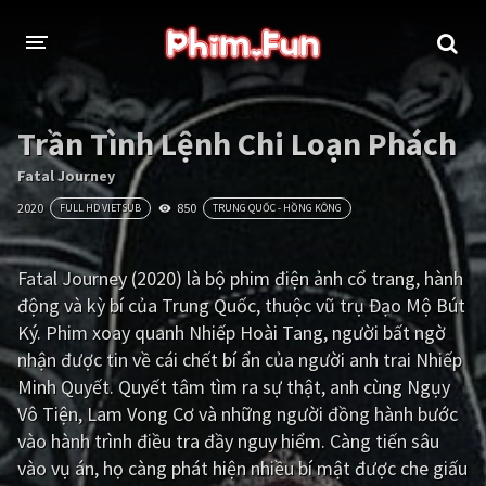
THỂ LOẠI
Trần Tình Lệnh Chi Loạn Phách
Thần thoại - Cổ trang
Hành động
Fatal Journey
2020
850
FULL HD VIETSUB
TRUNG QUỐC - HỒNG KÔNG
Tâm lý
Chiến tranh
Võ thuật - Kiếm hiệp
Nhạc kịch
Fatal Journey (2020) là bộ phim điện ảnh cổ trang, hành
động và kỳ bí của Trung Quốc, thuộc vũ trụ Đạo Mộ Bút
Kinh dị
Tội phạm - Hình sự
Ký. Phim xoay quanh Nhiếp Hoài Tang, người bất ngờ
Phiêu lưu
Hài hước
nhận được tin về cái chết bí ẩn của người anh trai Nhiếp
Minh Quyết. Quyết tâm tìm ra sự thật, anh cùng Ngụy
Viễn tưởng
Khoa học - Tài liệu
Vô Tiện, Lam Vong Cơ và những người đồng hành bước
Hoạt hình
Thể thao
vào hành trình điều tra đầy nguy hiểm. Càng tiến sâu
vào vụ án, họ càng phát hiện nhiều bí mật được che giấu
Tình cảm - Lãng mạn
Kỳ ảo