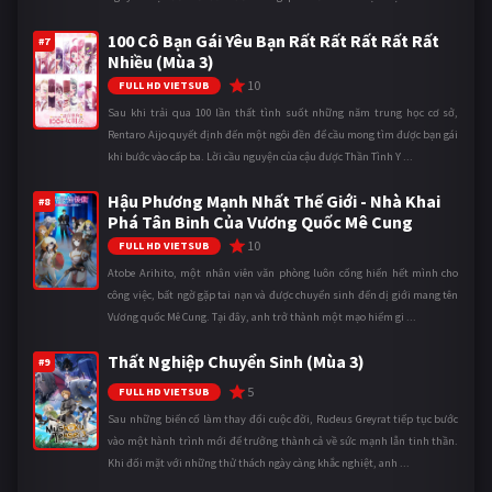
100 Cô Bạn Gái Yêu Bạn Rất Rất Rất Rất Rất
#7
Nhiều (Mùa 3)
10
FULL HD VIETSUB
Sau khi trải qua 100 lần thất tình suốt những năm trung học cơ sở,
Rentaro Aijo quyết định đến một ngôi đền để cầu mong tìm được bạn gái
khi bước vào cấp ba. Lời cầu nguyện của cậu được Thần Tình Y ...
Hậu Phương Mạnh Nhất Thế Giới - Nhà Khai
#8
Phá Tân Binh Của Vương Quốc Mê Cung
10
FULL HD VIETSUB
Atobe Arihito, một nhân viên văn phòng luôn cống hiến hết mình cho
công việc, bất ngờ gặp tai nạn và được chuyển sinh đến dị giới mang tên
Vương quốc Mê Cung. Tại đây, anh trở thành một mạo hiểm gi ...
Thất Nghiệp Chuyển Sinh (Mùa 3)
#9
5
FULL HD VIETSUB
Sau những biến cố làm thay đổi cuộc đời, Rudeus Greyrat tiếp tục bước
vào một hành trình mới để trưởng thành cả về sức mạnh lẫn tinh thần.
Khi đối mặt với những thử thách ngày càng khắc nghiệt, anh ...