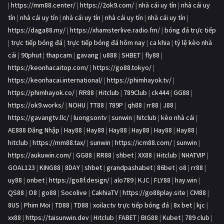
|
https://mm88.center/
|
https://2ok9.com/
|
nhà cái uy tín
|
nhà cái uy
tín
|
nhà cái uy tín
|
nhà cái uy tín
|
nhà cái uy tín
|
nhà cái uy tín
|
https://daga88.my/
|
https://xhamsterlive.radio.fm/
|
bóng đá trực tiếp
|
trực tiếp bóng đá
|
trực tiếp bóng đá hôm nay
|
ca khia
|
tỷ lệ kèo nhà
cái
|
90phut
|
thapcam
|
gavang
|
u888
|
SHBET
|
fly88
|
https://keonhacaitop.com/
|
https://go88.tokyo/
|
https://keonhacai.international/
|
https://phimhayok.tv/
|
https://phimhayok.co/
|
RR88
|
Hitclub
|
789Club
|
ck444
|
GG88
|
https://ok9.works/
|
NOHU
|
TT88
|
789P
|
qh88
|
rr88
|
J88
|
https://gavangtv.llc/
|
luongsontv
|
sunwin
|
hitclub
|
kèo nhà cái
|
AE888 Đăng Nhập
|
Hay88
|
Hay88
|
Hay88
|
Hay88
|
Hay88
|
Hay88
|
hitclub
|
https://mm88.tax/
|
sunwin
|
https://icm88.com/
|
sunwin
|
https://aukuwin.com/
|
GG88
|
RR88
|
shbet
|
XX88
|
Hitclub
|
NHATVIP
|
GOAL123
|
KING88
|
8DAY
|
shbet
|
grandpashabet
|
86bet
|
o8
|
rr88
|
uy88
|
onbet
|
https://go8f.design/
|
alo789
|
KJC
|
FLY88
|
hay.win
|
QS88
|
O8
|
go88
|
Socolive
|
CakhiaTV
|
https://go88play.site
|
CM88
|
8US
|
Phim Moi
|
TD88
|
TD88
|
xoilactv trực tiếp bóng đá
|
8x bet
|
kjc
|
xx88
|
https://taisunwin.dev
|
Hitclub
|
FABET
|
BIG88
|
Kubet
|
789 club
|