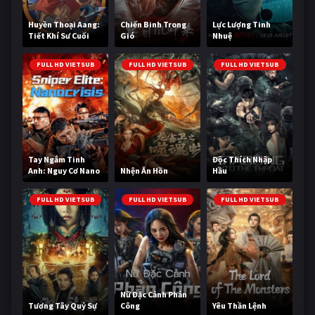
Huyền Thoại Aang:
Chiến Binh Trong
Lực Lượng Tinh
Tiết Khí Sư Cuối
Gió
Nhuệ
Cùng
FULL HD VIETSUB
FULL HD VIETSUB
FULL HD VIETSUB
Tay Ngắm Tinh
Độc Thích Nhập
Anh: Nguy Cơ Nano
Nhện Ăn Hồn
Hầu
FULL HD VIETSUB
FULL HD VIETSUB
FULL HD VIETSUB
Nữ Đặc Cảnh Phản
Tương Tây Quỷ Sự
Công
Yêu Thần Lệnh