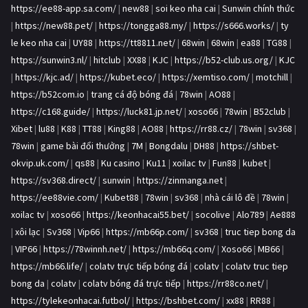
https://ee88-app.sa.com/
|
new88
|
soi keo nha cai
|
Sunwin chính thức
|
https://new88.pet/
|
https://tongga88.my/
|
https://s666.works/
|
ty
le keo nha cai
|
UY88
|
https://tt8811.net/
|
68win
|
68win
|
ea88
|
TG88
|
https://sunwin3.nl/
|
hitclub
|
XX88
|
KJC
|
https://b52-club.us.org/
|
KJC
|
https://kjc.ad/
|
https://kubet.eco/
|
https://xemtiso.com/
|
motchill
|
https://b52com.io
|
trang cá độ bóng đá
|
78win
|
AO88
|
https://c168.guide/
|
https://luck81.jp.net/
|
xoso66
|
78win
|
B52club
|
Xibet
|
lu88
|
K88
|
TT88
|
King88
|
AO88
|
https://rr88.cz/
|
78win
|
sv368
|
78win
|
game bài đổi thưởng
|
7M
|
Bongdalu
|
DH88
|
https://shbet-
okvip.uk.com/
|
qs88
|
Ku casino
|
Ku11
|
xoilac tv
|
Fun88
|
kubet
|
https://sv368.direct/
|
sunwin
|
https://zinmanga.net
|
https://ee88vie.com/
|
Kubet88
|
78win
|
sv368
|
nhà cái lô đề
|
78win
|
xoilac tv
|
xoso66
|
https://keonhacai55.bet/
|
socolive
|
Alo789
|
Ae888
|
xôi lạc
|
Sv368
|
Vip66
|
https://mb66p.com/
|
sv368
|
truc tiep bong da
|
VIP66
|
https://78winnh.net/
|
https://mb66q.com/
|
Xoso66
|
MB66
|
https://mb66.life/
|
colatv trực tiếp bóng đá
|
colatv
|
colatv truc tiep
bong da
|
colatv
|
colatv bóng đá trực tiếp
|
https://rr88co.net/
|
https://tylekeonhacai.futbol/
|
https://bshbet.com/
|
xx88
|
RR88
|