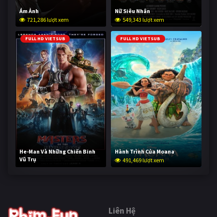
Ám Ảnh
Nữ Siêu Nhân
721,286 lượt xem
549,343 lượt xem
FULL HD VIETSUB
FULL HD VIETSUB
He-Man Và Những Chiến Binh
Hành Trình Của Moana
Vũ Trụ
491,469 lượt xem
240,379 lượt xem
Liên Hệ