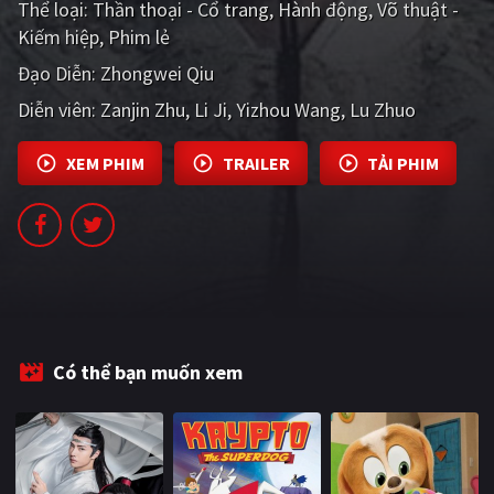
Thể loại:
Thần thoại - Cổ trang
Hành động
Võ thuật -
PHIM MỚI
Kiếm hiệp
Phim lẻ
PHIM BỘ
Đạo Diễn:
Zhongwei Qiu
Diễn viên:
PHIM LẺ
Zanjin Zhu
Li Ji
Yizhou Wang
Lu Zhuo
PHIM CHIẾU RẠP
XEM PHIM
TRAILER
TẢI PHIM
TUYỂN TẬP PHIM
BLOG
Có thể bạn muốn xem