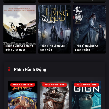
Những Chú Chó Mang
Trần Tình Lệnh Chi
Trần Tình Lệnh Chi
Bệnh Dịch Hạch
Sinh Hồn
Loạn Phách
Phim Hành Động
FULL HD VIETSUB
FULL HD VIETSUB
FULL HD VIETSUB