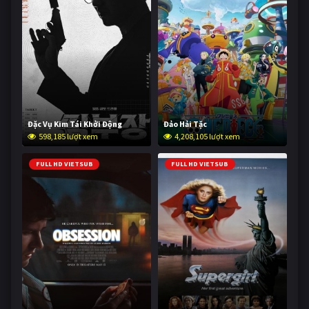
Đặc Vụ Kim Tái Khởi Động
Đảo Hải Tặc
598,185 lượt xem
4,208,105 lượt xem
FULL HD VIETSUB
FULL HD VIETSUB