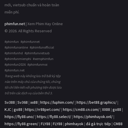
mới, vietsub chuẩn và hoàn toàn
miễn phí.
phimfun.net
| Xem Phim Hay Online
© 2026. All Rights Reserved
#phimfun #phimfunnet
#phimfunonline #phimfunofficial
#phimfunhd #phimfunvietsub
#phimfunmienphi #xemphimfun
#phimfun2026 #phimfunmoi
#phimfun.net
Trang web này không lưu trữ bất kỳ tệp
nào trên máy chủ của chúng tôi, chúng
tôi chỉ liên kết với phương tiện được lưu
trữ trên các dịch vụ của bên thứ 3.
Sv388
|
Sv368
|
xx88
|
https://luphim.com/
|
https://bet88.graphics/
|
KJC
|
go88
|
https://rr88pet.com/
|
https://cm88.cn.com/
|
XX88
|
go88
|
https://fly88.uno/
|
https://fly88.select/
|
https://phimhayok.onl/
|
https://fly88.green/
|
FLY88
|
FLY88
|
phimhayok
|
đá gà trực tiếp
|
CM88