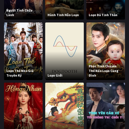
Người Tình Chữa
Lành
Hành Tinh Hỗn Loạn
Loạn Đả Tinh Thần
Phúc Tinh Chuyển
Loạn Thế Nho Giả
Thế Náo Loạn Cung
Truyền Ký
Loạn Giới
Đình