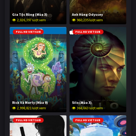
Gia Tộc Rồng (Mùa 3)
Anh Hùng Odyssey
2,026,397 lượt xem
960,235 lượt xem
FULL HD VIETSUB
FULL HD VIETSUB
Rick Và Morty (Mùa 9)
Silo (Mùa 3)
2,998,821 lượt xem
368,663 lượt xem
FULL HD VIETSUB
FULL HD VIETSUB