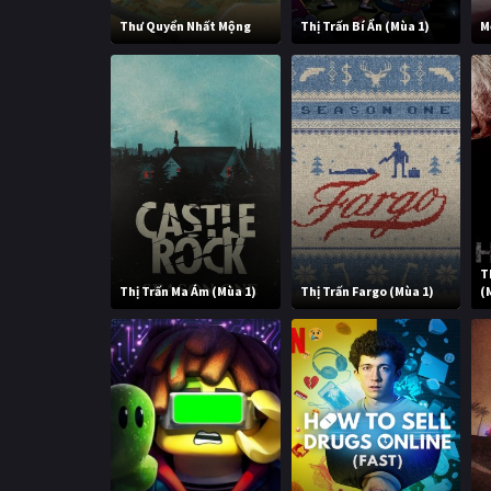
Thư Quyển Nhất Mộng
Thị Trấn Bí Ẩn (Mùa 1)
M
T
Thị Trấn Ma Ám (Mùa 1)
Thị Trấn Fargo (Mùa 1)
(