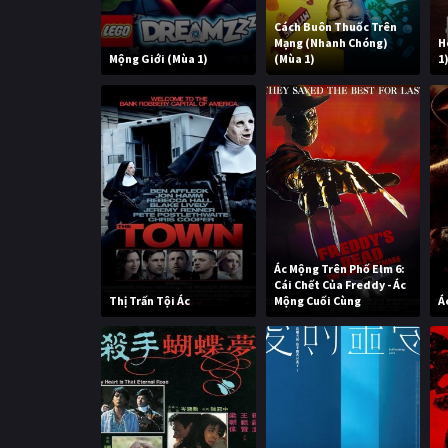
Cách Buôn Thuốc Trên
Mạng (Nhanh Chóng)
H
Mộng Giới (Mùa 1)
(Mùa 1)
1
Ác Mộng Trên Phố Elm 6:
Cái Chết Của Freddy - Ác
Thị Trấn Tội Ác
Mộng Cuối Cùng
Á