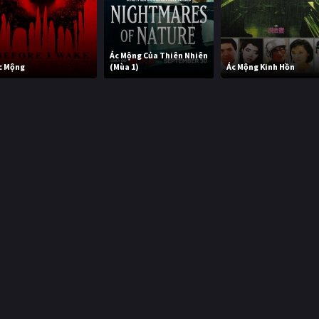
Ác Mộng Của Thiên Nhiên
c Mộng
(Mùa 1)
Ác Mộng Kinh Hồn