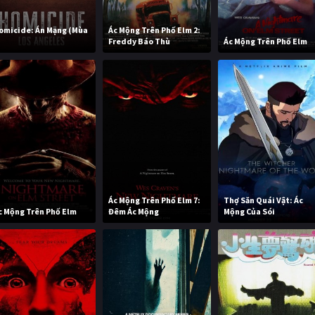
omicide: Án Mạng (Mùa
Ác Mộng Trên Phố Elm 2:
)
Freddy Báo Thù
Ác Mộng Trên Phố Elm
Ác Mộng Trên Phố Elm 7:
Thợ Săn Quái Vật: Ác
c Mộng Trên Phố Elm
Đêm Ác Mộng
Mộng Của Sói