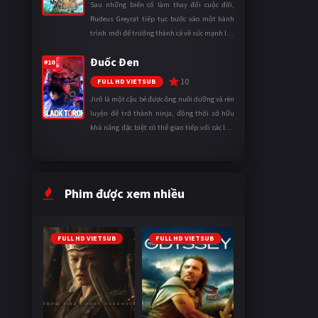
Sau những biến cố làm thay đổi cuộc đời,
Rudeus Greyrat tiếp tục bước vào một hành
trình mới để trưởng thành cả về sức mạnh lẫn
tinh thần. Khi đối mặt với những thử thách
Đuốc Đen
ngày càng khắc nghiệt, anh ...
#10
10
FULL HD VIETSUB
Jirô là một cậu bé được ông nuôi dưỡng và rèn
luyện để trở thành ninja, đồng thời sở hữu
khả năng đặc biệt có thể giao tiếp với các loài
động vật. Bị mọi người xa lánh vì sự khác biệt
của mình, cậu ...
Phim được xem nhiều
FULL HD VIETSUB
FULL HD VIETSUB