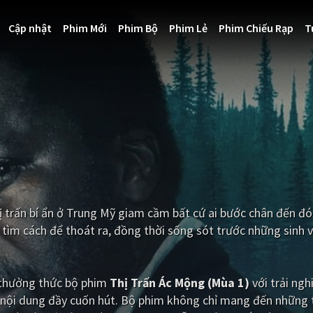
Cập nhật
Phim Mới
Phim Bộ
Phim Lẻ
Phim Chiếu Rạp
T
ị trấn bí ẩn ở Trung Mỹ giam cầm bất cứ ai bước chân đến đ
 tìm cách để thoát ra, đồng thời sống sót trước những sinh 
i thưởng thức bộ phim
Thị Trấn Ác Mộng (Mùa 1)
với trải ng
 nội dung đầy cuốn hút. Bộ phim không chỉ mang đến những t