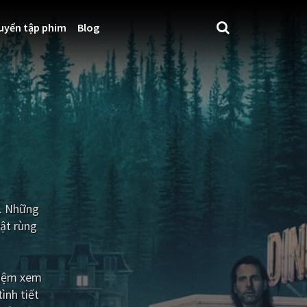
uyển tập phim
Blog
ó. Những
vật rùng
hiệm xem
ình tiết