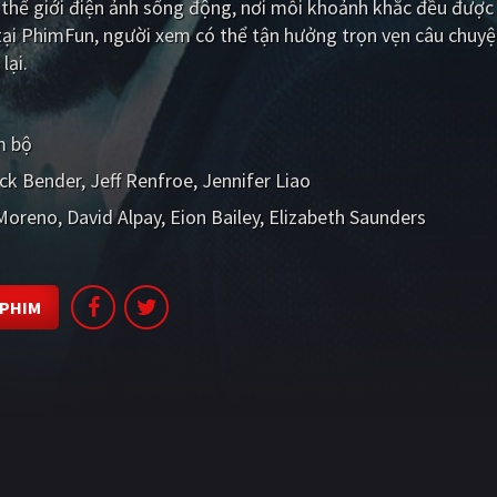
hế giới điện ảnh sống động, nơi mỗi khoảnh khắc đều được 
tại PhimFun, người xem có thể tận hưởng trọn vẹn câu chuyệ
lại.
m bộ
ck Bender
Jeff Renfroe
Jennifer Liao
 Moreno
David Alpay
Eion Bailey
Elizabeth Saunders
 PHIM