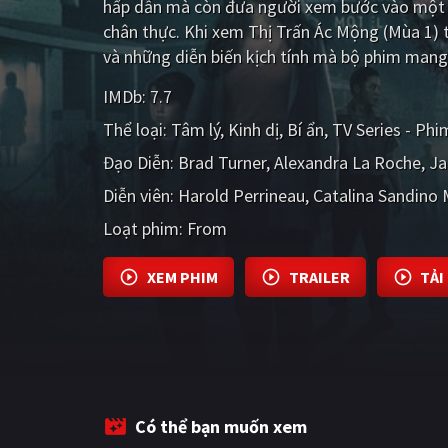
hấp dẫn mà còn đưa người xem bước vào một t
chân thực. Khi xem Thị Trấn Ác Mộng (Mùa 1) 
và những diễn biến kịch tính mà bộ phim mang 
IMDb:
7.7
Thể loại:
Tâm lý
Kinh dị
Bí ẩn
TV Series - Phi
Đạo Diễn:
Brad Turner
Alexandra La Roche
Ja
Diễn viên:
Harold Perrineau
Catalina Sandino
Loạt phim:
From
XEM PHIM
TRAILER
TẢI
Có thể bạn muốn xem