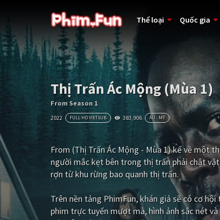
Thể loại
Quốc gia
Thị Trấn Ác Mộng (Mùa 1)
From Season 1
2022
383,906
FULL HD VIETSUB
ÂU - MỸ
From (Thị Trấn Ác Mộng - Mùa 1) kể về một th
người mắc kẹt bên trong thị trấn phải chật vật
rợn từ khu rừng bao quanh thị trấn.
Trên nền tảng
PhimFun
, khán giả sẽ có cơ hộ
phim trực tuyến mượt mà, hình ảnh sắc nét và