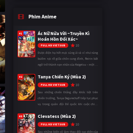
Phim Anime
Ác Nữ Nửa Vời ~Truyền Kì
#1
Hoán Hồn Đổi Xác~
10
FULL HD VIETSUB
Được điện hạ hết mực sủng ái và ví như nàng
bướm rực rỡ giữa chốn cung đình, Reirin bất
ngờ trở thành nạn nhân của Keigetsu – một kẻ
sống ký sinh trong triều đình đã sử dụng ma
Tanya Chiến Ký (Mùa 2)
thuật để hoán đổi th ...
#2
10
FULL HD VIETSUB
Sau những chiến thắng đầy khốc liệt trên
chiến trường, Tanya Degurechaff tiếp tục phục
vụ trong quân đội Đế quốc khi cuộc chiến
ngày càng leo thang và mở rộng trên nhiều
Clevatess (Mùa 2)
mặt trận. Dù sở hữu tài năn ...
#3
10
FULL HD VIETSUB
Sau những biến cố làm thay đổi cục diện của