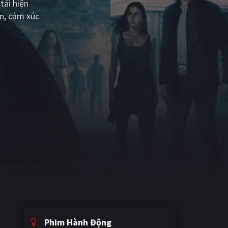
tái hiện
n, cảm xúc
Phim Hành Động