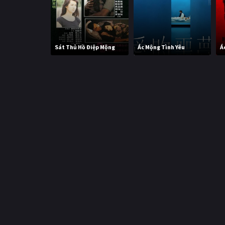
Sát Thủ Hồ Điệp Mộng
Ác Mộng Tình Yêu
Á