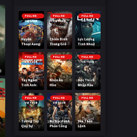
FULL HD
FULL HD
FULL HD
VIETSUB
VIETSUB
VIETSUB
Huyền
Chiến Binh
Lực Lượng
Thoại Aang:
Trong Gió
Tinh Nhuệ
Tiết Khí Sư
Cuối Cùng
FULL HD
FULL HD
FULL HD
VIETSUB
VIETSUB
VIETSUB
)
Tay Ngắm
Nhện Ăn
Độc Thích
Tinh Anh:
Hồn
Nhập Hầu
Nguy Cơ
Nano
FULL HD
FULL HD
FULL HD
VIETSUB
VIETSUB
VIETSUB
Tương Tây
Nữ Đặc Cảnh
Yêu Thần
Quỷ Sự
Phản Công
Lệnh