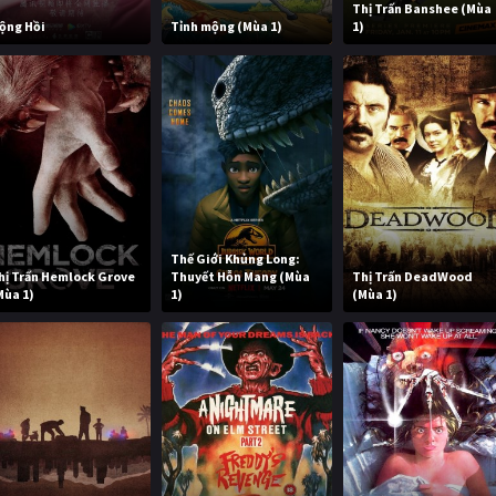
Thị Trấn Banshee (Mùa
ộng Hồi
Tỉnh mộng (Mùa 1)
1)
Thế Giới Khủng Long:
hị Trấn Hemlock Grove
Thuyết Hỗn Mang (Mùa
Thị Trấn DeadWood
Mùa 1)
1)
(Mùa 1)