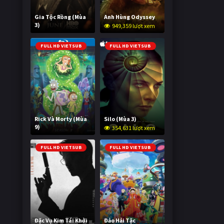
Gia Tộc Rồng (Mùa
Anh Hùng Odyssey
3)
949,359 lượt xem
2,017,167 lượt xem
FULL HD VIETSUB
FULL HD VIETSUB
Rick Và Morty (Mùa
Silo (Mùa 3)
9)
354,631 lượt xem
2,993,944 lượt xem
FULL HD VIETSUB
FULL HD VIETSUB
Đặc Vụ Kim Tái Khởi
Đảo Hải Tặc