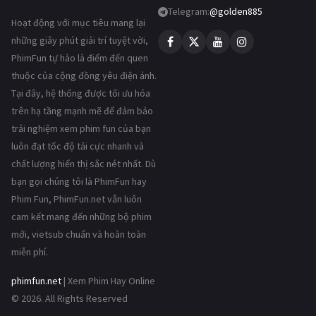
Telegram:
@golden885
Hoạt động với mục tiêu mang lại
những giây phút giải trí tuyệt vời,
PhimFun tự hào là điểm đến quen
thuộc của cộng đồng yêu điện ảnh.
Tại đây, hệ thống được tối ưu hóa
trên hạ tầng mạnh mẽ để đảm bảo
trải nghiệm xem phim fun của bạn
luôn đạt tốc độ tải cực nhanh và
chất lượng hiển thị sắc nét nhất. Dù
bạn gọi chúng tôi là PhimFun hay
Phim Fun, PhimFun.net vẫn luôn
cam kết mang đến những bộ phim
mới, vietsub chuẩn và hoàn toàn
miễn phí.
phimfun.net
| Xem Phim Hay Online
© 2026. All Rights Reserved