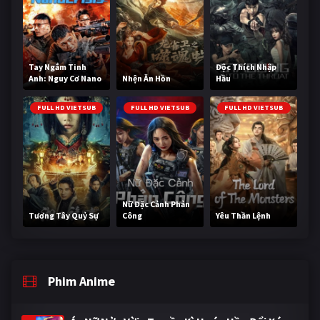
Tay Ngắm Tinh
Độc Thích Nhập
Anh: Nguy Cơ Nano
Nhện Ăn Hồn
Hầu
FULL HD VIETSUB
FULL HD VIETSUB
FULL HD VIETSUB
Nữ Đặc Cảnh Phản
Tương Tây Quỷ Sự
Công
Yêu Thần Lệnh
Phim Anime