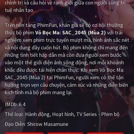
chính trị và câu hỏi về ranh giới giữa con người cùng trí
tuệ nhân tạo.
Giật gân
Gia đình
Bí ẩn
Lịch sử
Trên nền tảng
PhimFun
, khán giả sẽ có cơ hội thưởng
thức bộ phim
Vỏ Bọc Ma: SAC_2045 (Mùa 2)
với trải
Viễn Tây
Tiểu sử
nghiệm xem phim trực tuyến mượt mà, hình ảnh sắc nét
GameShow
DramaTV
và nội dung đầy cuốn hút. Bộ phim không chỉ mang đến
những tình tiết hấp dẫn mà còn đưa người xem bước
QUỐC GIA
vào một thế giới điện ảnh sống động, nơi mỗi khoảnh
khắc đều được tái hiện chân thực. Khi xem Vỏ Bọc Ma:
Âu - Mỹ
Trung Quốc - Hồng Kông
SAC_2045 (Mùa 2) tại PhimFun, người xem có thể tận
hưởng trọn vẹn câu chuyện, cảm xúc và những diễn biến
Hàn Quốc
Nhật Bản
kịch tính mà bộ phim mang lại.
Ấn Độ
Việt Nam
IMDb:
6.4
Tổng hợp
Thể loại:
Hành động
Hoạt hình
TV Series - Phim bộ
Đạo Diễn:
Shirow Masamune
CẬP NHẬT