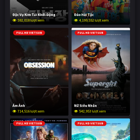
Đặc Vụ Kim Tái Khởi Động
Đảo Hải Tặc
592,018 lượt xem
4,199,552 lượt xem
FULL HD VIETSUB
FULL HD VIETSUB
Ám Ảnh
Nữ Siêu Nhân
714,516 lượt xem
542,953 lượt xem
FULL HD VIETSUB
FULL HD VIETSUB