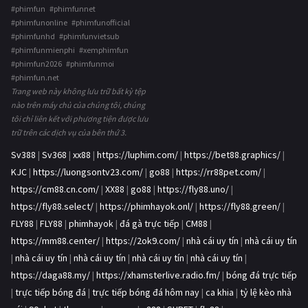
#phimfun #phimfunnet
#phimfunonline #phimfunofficial
#phimfunhd #phimfunvietsub
#phimfunmienphi #xemphimfun
#phimfun2026 #phimfunmoi
#phimfun.net
Trang web này không lưu trữ bất kỳ tệp
nào trên máy chủ của chúng tôi, chúng
tôi chỉ liên kết với phương tiện được lưu
trữ trên các dịch vụ của bên thứ 3.
Sv388
|
Sv368
|
xx88
|
https://luphim.com/
|
https://bet88.graphics/
|
KJC
|
https://luongsontv23.com/
|
go88
|
https://rr88pet.com/
|
https://cm88.cn.com/
|
XX88
|
go88
|
https://fly88.uno/
|
https://fly88.select/
|
https://phimhayok.onl/
|
https://fly88.green/
|
FLY88
|
FLY88
|
phimhayok
|
đá gà trực tiếp
|
CM88
|
https://mm88.center/
|
https://2ok9.com/
|
nhà cái uy tín
|
nhà cái uy tín
|
nhà cái uy tín
|
nhà cái uy tín
|
nhà cái uy tín
|
nhà cái uy tín
|
https://daga88.my/
|
https://xhamsterlive.radio.fm/
|
bóng đá trực tiếp
|
trực tiếp bóng đá
|
trực tiếp bóng đá hôm nay
|
ca khia
|
tỷ lệ kèo nhà