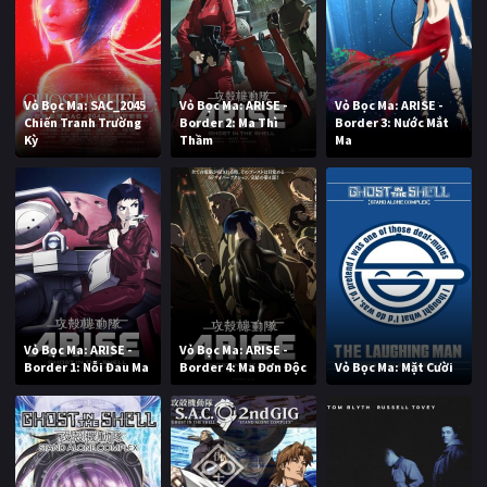
Vỏ Bọc Ma: SAC_2045
Vỏ Bọc Ma: ARISE -
Vỏ Bọc Ma: ARISE -
Chiến Tranh Trường
Border 2: Ma Thì
Border 3: Nước Mắt
Kỳ
Thầm
Ma
Vỏ Bọc Ma: ARISE -
Vỏ Bọc Ma: ARISE -
Border 1: Nỗi Đau Ma
Border 4: Ma Đơn Độc
Vỏ Bọc Ma: Mặt Cười