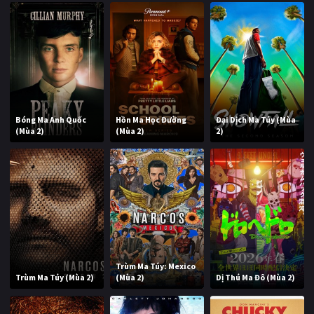
Bóng Ma Anh Quốc
Hồn Ma Học Đường
Đại Dịch Ma Túy (Mùa
(Mùa 2)
(Mùa 2)
2)
Trùm Ma Túy: Mexico
Trùm Ma Túy (Mùa 2)
(Mùa 2)
Dị Thú Ma Đô (Mùa 2)