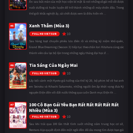
Ẩn sau bức màn của một học viện bí mật là nơi những cô gái mồ côi được
nuôi dưỡng và huấn luyện để trở thành những cỗ máy chiến đấu. Trong
thế giới khắc nghiệt ấy, cái chết được xem là điều hiển nh ...
Xanh Thẳm (Mùa 3)
#5
10
FULL HD VIETSUB
Sau hàng loạt chuyến phiêu lưu điên rồ và những kỷ niệm khó quên,
Grand Blue Dreaming (Season 3) tiếp tục theo chân Iori Kitahara cùng các
thành viên câu lạc bộ lặn trong những ngày tháng đại học đ ...
Tia Sáng Của Ngày Mai
#6
10
FULL HD VIETSUB
Lấy bối cảnh một Kyoto giả tưởng của thế kỷ 20, bộ phim kể về hai anh
em Seiroku và Kihachi Sakamoto, những người ôm ấp khát vọng đưa Kỷ
nguyên Điện đến với đất nước thông qua cuốn Danh mục Điện th ...
100 Cô Bạn Gái Yêu Bạn Rất Rất Rất Rất Rất
#7
Nhiều (Mùa 3)
10
FULL HD VIETSUB
Sau khi trải qua 100 lần thất tình suốt những năm trung học cơ sở,
Rentaro Aijo quyết định đến một ngôi đền để cầu mong tìm được bạn gái