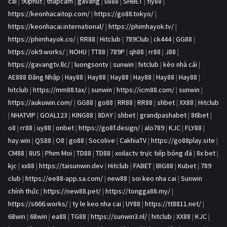
cái
|
90phut
|
thapcam
|
gavang
|
u888
|
SHBET
|
fly88
|
https://keonhacaitop.com/
|
https://go88.tokyo/
|
https://keonhacai.international/
|
https://phimhayok.tv/
|
https://phimhayok.co/
|
RR88
|
Hitclub
|
789Club
|
ck444
|
GG88
|
https://ok9.works/
|
NOHU
|
TT88
|
789P
|
qh88
|
rr88
|
J88
|
https://gavangtv.llc/
|
luongsontv
|
sunwin
|
hitclub
|
kèo nhà cái
|
AE888 Đăng Nhập
|
Hay88
|
Hay88
|
Hay88
|
Hay88
|
Hay88
|
Hay88
|
hitclub
|
https://mm88.tax/
|
sunwin
|
https://icm88.com/
|
sunwin
|
https://aukuwin.com/
|
GG88
|
go88
|
RR88
|
RR88
|
shbet
|
XX88
|
Hitclub
|
NHATVIP
|
GOAL123
|
KING88
|
8DAY
|
shbet
|
grandpashabet
|
86bet
|
o8
|
rr88
|
uy88
|
onbet
|
https://go8f.design/
|
alo789
|
KJC
|
FLY88
|
hay.win
|
QS88
|
O8
|
go88
|
Socolive
|
CakhiaTV
|
https://go88play.site
|
CM88
|
8US
|
Phim Moi
|
TD88
|
TD88
|
xoilactv trực tiếp bóng đá
|
8x bet
|
kjc
|
xx88
|
https://taisunwin.dev
|
Hitclub
|
FABET
|
BIG88
|
Kubet
|
789
club
|
https://ee88-app.sa.com/
|
new88
|
soi keo nha cai
|
Sunwin
chính thức
|
https://new88.pet/
|
https://tongga88.my/
|
https://s666.works/
|
ty le keo nha cai
|
UY88
|
https://tt8811.net/
|
68win
|
68win
|
ea88
|
TG88
|
https://sunwin3.nl/
|
hitclub
|
XX88
|
KJC
|