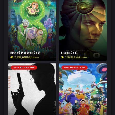
Rick Và Morty (Mùa 9)
Silo (Mùa 3)
2,992,648 lượt xem
350,828 lượt xem
FULL HD VIETSUB
FULL HD VIETSUB