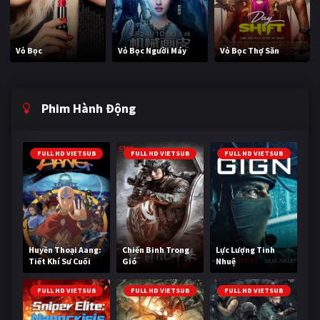
Vỏ Bọc
Vỏ Bọc Người Máy
Vỏ Bọc Thợ Săn
Phim Hành Động
FULL HD VIETSUB
FULL HD VIETSUB
FULL HD VIETSUB
Huyền Thoại Aang:
Chiến Binh Trong
Lực Lượng Tinh
Tiết Khí Sư Cuối
Gió
Nhuệ
Cùng
FULL HD VIETSUB
FULL HD VIETSUB
FULL HD VIETSUB