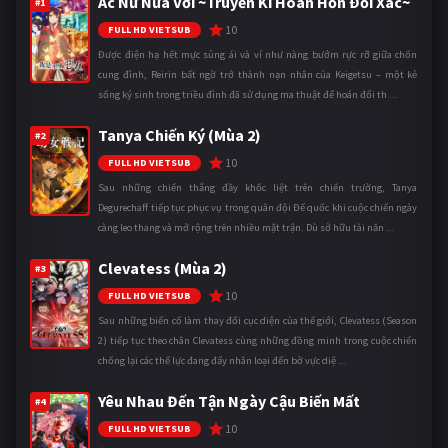
Ác Nữ Nửa Vời ~Truyền Kì Hoán Hồn Đổi Xác~
#1
10
FULL HD VIETSUB
Được điện hạ hết mực sủng ái và ví như nàng bướm rực rỡ giữa chốn
cung đình, Reirin bất ngờ trở thành nạn nhân của Keigetsu – một kẻ
sống ký sinh trong triều đình đã sử dụng ma thuật để hoán đổi th ...
Tanya Chiến Ký (Mùa 2)
#2
10
FULL HD VIETSUB
Sau những chiến thắng đầy khốc liệt trên chiến trường, Tanya
Degurechaff tiếp tục phục vụ trong quân đội Đế quốc khi cuộc chiến ngày
càng leo thang và mở rộng trên nhiều mặt trận. Dù sở hữu tài năn ...
Clevatess (Mùa 2)
#3
10
FULL HD VIETSUB
Sau những biến cố làm thay đổi cục diện của thế giới, Clevatess (Season
2) tiếp tục theo chân Clevatess cùng những đồng minh trong cuộc chiến
chống lại các thế lực đang đẩy nhân loại đến bờ vực diệ ...
Yêu Nhau Đến Tận Ngày Cậu Biến Mất
#4
10
FULL HD VIETSUB