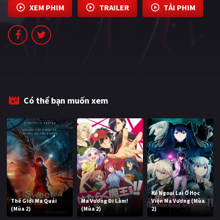
XEM PHIM
TRAILER
TẢI PHIM
PHIM MỚI
PHIM BỘ
PHIM LẺ
PHIM CHIẾU RẠP
TUYỂN TẬP PHIM
Có thể bạn muốn xem
BLOG
Kẻ Ngoại Lai Ở Học
Thế Giới Ma Quái
Ma Vương Đi Làm!
Viện Ma Vương (Mùa
(Mùa 2)
(Mùa 2)
2)