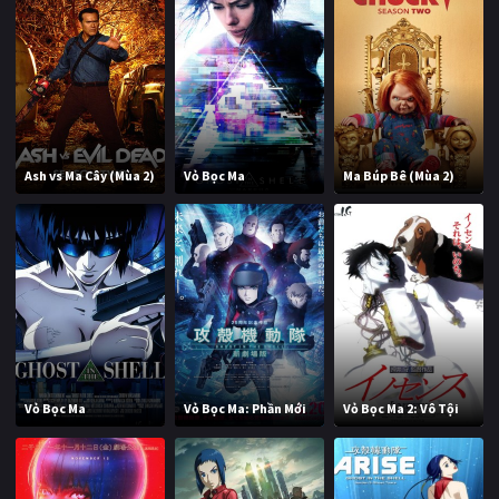
Ash vs Ma Cây (Mùa 2)
Vỏ Bọc Ma
Ma Búp Bê (Mùa 2)
Vỏ Bọc Ma
Vỏ Bọc Ma: Phần Mới
Vỏ Bọc Ma 2: Vô Tội