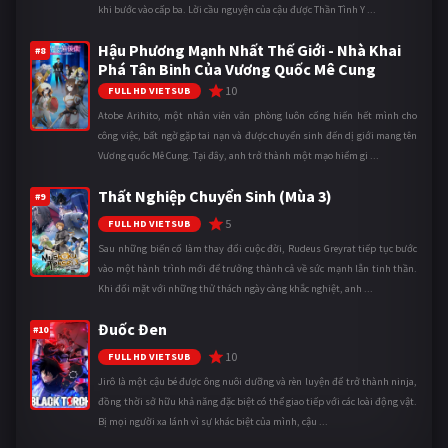
khi bước vào cấp ba. Lời cầu nguyện của cậu được Thần Tình Y ...
Hậu Phương Mạnh Nhất Thế Giới - Nhà Khai
#8
Phá Tân Binh Của Vương Quốc Mê Cung
10
FULL HD VIETSUB
Atobe Arihito, một nhân viên văn phòng luôn cống hiến hết mình cho
công việc, bất ngờ gặp tai nạn và được chuyển sinh đến dị giới mang tên
Vương quốc Mê Cung. Tại đây, anh trở thành một mạo hiểm gi ...
Thất Nghiệp Chuyển Sinh (Mùa 3)
#9
5
FULL HD VIETSUB
Sau những biến cố làm thay đổi cuộc đời, Rudeus Greyrat tiếp tục bước
vào một hành trình mới để trưởng thành cả về sức mạnh lẫn tinh thần.
Khi đối mặt với những thử thách ngày càng khắc nghiệt, anh ...
Đuốc Đen
#10
10
FULL HD VIETSUB
Jirô là một cậu bé được ông nuôi dưỡng và rèn luyện để trở thành ninja,
đồng thời sở hữu khả năng đặc biệt có thể giao tiếp với các loài động vật.
Bị mọi người xa lánh vì sự khác biệt của mình, cậu ...