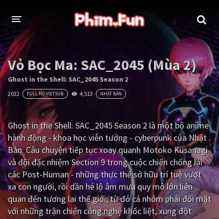
THỂ LOẠI
Vỏ Bọc Ma: SAC_2045 (Mùa 2)
Thần thoại - Cổ trang
Hành động
Ghost in the Shell: SAC_2045 Season 2
2022
4,513
FULL HD VIETSUB
NHẬT BẢN
Tâm lý
Chiến tranh
Võ thuật - Kiếm hiệp
Nhạc kịch
Ghost in the Shell: SAC_2045 Season 2 là một bộ anime
hành động - khoa học viễn tưởng - cyberpunk của Nhật
Kinh dị
Tội phạm - Hình sự
Bản. Câu chuyện tiếp tục xoay quanh Motoko Kusanagi
Phiêu lưu
Hài hước
và đội đặc nhiệm Section 9 trong cuộc chiến chống lại
các Post-Human - những thực thể sở hữu trí tuệ vượt
Viễn tưởng
Khoa học - Tài liệu
xa con người, rồi dần hé lộ âm mưu quy mô lớn liên
Hoạt hình
Thể thao
quan đến tương lai thế giới; từ đó cả nhóm phải đối mặt
với những trận chiến công nghệ khốc liệt, xung đột
Tình cảm - Lãng mạn
Kỳ ảo