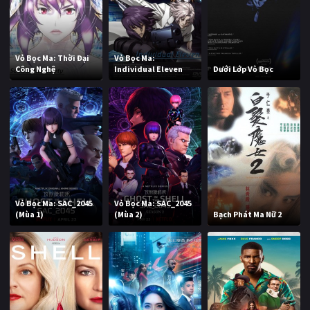
Vỏ Bọc Ma: Thời Đại
Vỏ Bọc Ma:
Công Nghệ
Individual Eleven
Dưới Lớp Vỏ Bọc
Vỏ Bọc Ma: SAC_2045
Vỏ Bọc Ma: SAC_2045
(Mùa 1)
(Mùa 2)
Bạch Phát Ma Nữ 2