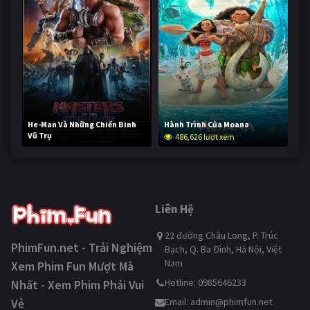
He-Man Và Những Chiến Binh
Hành Trình Của Moana
Vũ Trụ
486,626 lượt xem
234,861 lượt xem
Liên Hệ
22 đường Châu Long, P. Trúc
PhimFun.net - Trải Nghiệm
Bạch, Q. Ba Đình, Hà Nội, Việt
Nam
Xem Phim Fun Mượt Mà
Hotline: 0985646233
Nhất - Xem Phim Phải Vui
Vẻ
Email:
admin@phimfun.net