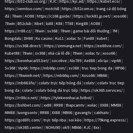
https://b52-club.us.org/
|
KJC
|
https://kjc.ad/
|
https://kubet.eco/
|
https://xemtiso.com/
|
motchill
|
https://b52com.io
|
trang cá độ bóng
đá
|
78win
|
AO88
|
https://c168.guide/
|
https://luck81.jp.net/
|
xoso66
|
78win
|
B52club
|
Xibet
|
lu88
|
K88
|
TT88
|
King88
|
AO88
|
https://rr88.cz/
|
78win
|
sv368
|
78win
|
game bài đổi thưởng
|
7M
|
Bongdalu
|
DH88
|
Ku casino
|
Ku11
|
xoilac tv
|
Fun88
|
kubet
|
https://sv368.direct/
|
https://zinmanga.net
|
https://ee88vie.com/
|
Kubet88
|
78win
|
sv368
|
nhà cái lô đề
|
78win
|
xoilac tv
|
xoso66
|
https://keonhacai55.bet/
|
socolive
|
Alo789
|
Ae888
|
xôi lạc
|
vip66
|
Sv368
|
Vip66
|
https://mb66p.com/
|
sv368
|
truc tiep bong da
|
VIP66
|
https://78winnh.net/
|
https://mb66q.com/
|
Xoso66
|
MB66
|
https://mb66.life/
|
colatv trực tiếp bóng đá
|
colatv
|
colatv truc tiep
bong da
|
colatv
|
colatv bóng đá trực tiếp
|
https://ok365.services/
|
https://rr88co.net/
|
https://tylekeonhacai.futbol/
|
https://bshbet.com/
|
xx88
|
RR88
|
thapcamtv
|
xoilac
|
XX88
|
MM88
|
MM88
|
luongsontv
|
RR88
|
XX88
|
MB66
|
gavangtv
|
cakhiatv
|
https://go88fc.com/
|
trực tiếp nba
|
soi kèo
|
https://79king.express/
|
https://ok365.center/
|
NOHU90
|
ok9
|
MB66
|
KJC
|
8xx
|