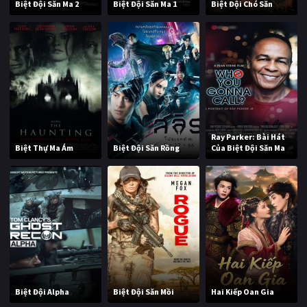
Biệt Đội Săn Ma 2
Biệt Đội Săn Ma 1
Biệt Đội Chó Săn
Ray Parker: Bài Hát
Biệt Thự Ma Ám
Biệt Đội Săn Rồng
Của Biệt Đội Săn Ma
Biệt Đội Alpha
Biệt Đội Săn Mồi
Hai Kiếp Oan Gia