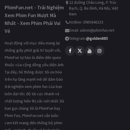
22 đường Châu Long, P. Trúc
PhimFun.net - Trải Nghiệm
Bạch, Q. Ba Đình, Hà Nội, Việt
Nam
Xem Phim Fun Mượt Mà
Hotline: 0985646233
Nhất - Xem Phim Phải Vui
Vẻ
Email:
admin@phimfun.net
Telegram:
@golden885
Hoạt động với mục tiêu mang lại
những giây phút giải trí tuyệt vời,
PhimFun tự hào là điểm đến quen
thuộc của cộng đồng yêu điện ảnh.
Tại đây, hệ thống được tối ưu hóa
trên hạ tầng mạnh mẽ để đảm bảo
trải nghiệm xem phim fun của bạn
luôn đạt tốc độ tải cực nhanh và
chất lượng hiển thị sắc nét nhất. Dù
bạn gọi chúng tôi là PhimFun hay
Phim Fun, PhimFun.net vẫn luôn
cam kết mang đến những bộ phim