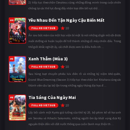
2) tiếp tục theo chân Clevatess cùng những đồng minh trong cuộc chiến
chống lại các thế lực đang đẩy nhân loại đến bờ vực diệ ...
Yêu Nhau Đến Tận Ngày Cậu Biến Mất
#4
10
FULL HD VIETSUB
Ẩn sau bức màn của một học viện bí mật là nơi những cô gái mồ côi được
nuôi dưỡng và huấn luyện để trở thành những cỗ máy chiến đấu. Trong
thế giới khắc nghiệt ấy, cái chết được xem là điều hiển nh ...
Xanh Thẳm (Mùa 3)
#5
10
FULL HD VIETSUB
Sau hàng loạt chuyến phiêu lưu điên rồ và những kỷ niệm khó quên,
Grand Blue Dreaming (Season 3) tiếp tục theo chân Iori Kitahara cùng các
thành viên câu lạc bộ lặn trong những ngày tháng đại học đ ...
Tia Sáng Của Ngày Mai
#6
10
FULL HD VIETSUB
Lấy bối cảnh một Kyoto giả tưởng của thế kỷ 20, bộ phim kể về hai anh
em Seiroku và Kihachi Sakamoto, những người ôm ấp khát vọng đưa Kỷ
nguyên Điện đến với đất nước thông qua cuốn Danh mục Điện th ...