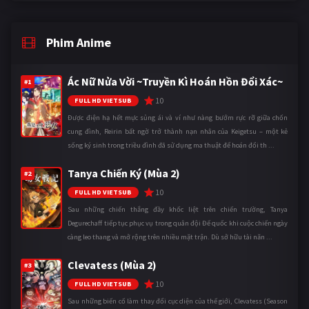
Phim Anime
Ác Nữ Nửa Vời ~Truyền Kì Hoán Hồn Đổi Xác~
#1
10
FULL HD VIETSUB
Được điện hạ hết mực sủng ái và ví như nàng bướm rực rỡ giữa chốn
cung đình, Reirin bất ngờ trở thành nạn nhân của Keigetsu – một kẻ
sống ký sinh trong triều đình đã sử dụng ma thuật để hoán đổi th ...
Tanya Chiến Ký (Mùa 2)
#2
10
FULL HD VIETSUB
Sau những chiến thắng đầy khốc liệt trên chiến trường, Tanya
Degurechaff tiếp tục phục vụ trong quân đội Đế quốc khi cuộc chiến ngày
càng leo thang và mở rộng trên nhiều mặt trận. Dù sở hữu tài năn ...
Clevatess (Mùa 2)
#3
10
FULL HD VIETSUB
Sau những biến cố làm thay đổi cục diện của thế giới, Clevatess (Season