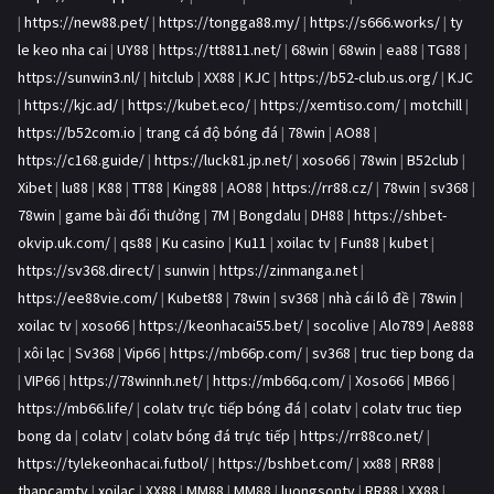
|
https://new88.pet/
|
https://tongga88.my/
|
https://s666.works/
|
ty
le keo nha cai
|
UY88
|
https://tt8811.net/
|
68win
|
68win
|
ea88
|
TG88
|
https://sunwin3.nl/
|
hitclub
|
XX88
|
KJC
|
https://b52-club.us.org/
|
KJC
|
https://kjc.ad/
|
https://kubet.eco/
|
https://xemtiso.com/
|
motchill
|
https://b52com.io
|
trang cá độ bóng đá
|
78win
|
AO88
|
https://c168.guide/
|
https://luck81.jp.net/
|
xoso66
|
78win
|
B52club
|
Xibet
|
lu88
|
K88
|
TT88
|
King88
|
AO88
|
https://rr88.cz/
|
78win
|
sv368
|
78win
|
game bài đổi thưởng
|
7M
|
Bongdalu
|
DH88
|
https://shbet-
okvip.uk.com/
|
qs88
|
Ku casino
|
Ku11
|
xoilac tv
|
Fun88
|
kubet
|
https://sv368.direct/
|
sunwin
|
https://zinmanga.net
|
https://ee88vie.com/
|
Kubet88
|
78win
|
sv368
|
nhà cái lô đề
|
78win
|
xoilac tv
|
xoso66
|
https://keonhacai55.bet/
|
socolive
|
Alo789
|
Ae888
|
xôi lạc
|
Sv368
|
Vip66
|
https://mb66p.com/
|
sv368
|
truc tiep bong da
|
VIP66
|
https://78winnh.net/
|
https://mb66q.com/
|
Xoso66
|
MB66
|
https://mb66.life/
|
colatv trực tiếp bóng đá
|
colatv
|
colatv truc tiep
bong da
|
colatv
|
colatv bóng đá trực tiếp
|
https://rr88co.net/
|
https://tylekeonhacai.futbol/
|
https://bshbet.com/
|
xx88
|
RR88
|
thapcamtv
|
xoilac
|
XX88
|
MM88
|
MM88
|
luongsontv
|
RR88
|
XX88
|