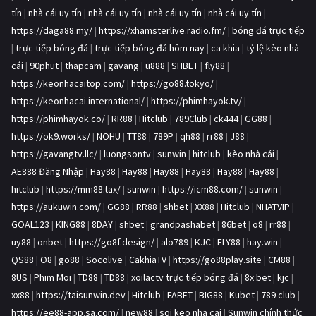
tín
|
nhà cái uy tín
|
nhà cái uy tín
|
nhà cái uy tín
|
nhà cái uy tín
|
https://daga88.my/
|
https://xhamsterlive.radio.fm/
|
bóng đá trực tiếp
|
trực tiếp bóng đá
|
trực tiếp bóng đá hôm nay
|
ca khia
|
tỷ lệ kèo nhà
cái
|
90phut
|
thapcam
|
gavang
|
u888
|
SHBET
|
fly88
|
https://keonhacaitop.com/
|
https://go88.tokyo/
|
https://keonhacai.international/
|
https://phimhayok.tv/
|
https://phimhayok.co/
|
RR88
|
Hitclub
|
789Club
|
ck444
|
GG88
|
https://ok9.works/
|
NOHU
|
TT88
|
789P
|
qh88
|
rr88
|
J88
|
https://gavangtv.llc/
|
luongsontv
|
sunwin
|
hitclub
|
kèo nhà cái
|
AE888 Đăng Nhập
|
Hay88
|
Hay88
|
Hay88
|
Hay88
|
Hay88
|
Hay88
|
hitclub
|
https://mm88.tax/
|
sunwin
|
https://icm88.com/
|
sunwin
|
https://aukuwin.com/
|
GG88
|
RR88
|
shbet
|
XX88
|
Hitclub
|
NHATVIP
|
GOAL123
|
KING88
|
8DAY
|
shbet
|
grandpashabet
|
86bet
|
o8
|
rr88
|
uy88
|
onbet
|
https://go8f.design/
|
alo789
|
KJC
|
FLY88
|
hay.win
|
QS88
|
O8
|
go88
|
Socolive
|
CakhiaTV
|
https://go88play.site
|
CM88
|
8US
|
Phim Moi
|
TD88
|
TD88
|
xoilactv trực tiếp bóng đá
|
8x bet
|
kjc
|
xx88
|
https://taisunwin.dev
|
Hitclub
|
FABET
|
BIG88
|
Kubet
|
789 club
|
https://ee88-app.sa.com/
|
new88
|
soi keo nha cai
|
Sunwin chính thức