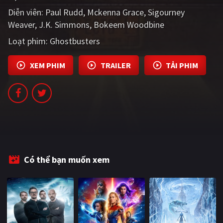
PHIM MỚI
Diễn viên:
Paul Rudd
Mckenna Grace
Sigourney
Weaver
J.K. Simmons
Bokeem Woodbine
PHIM BỘ
Loạt phim:
Ghostbusters
PHIM LẺ
XEM PHIM
TRAILER
TẢI PHIM
PHIM CHIẾU RẠP
TUYỂN TẬP PHIM
BLOG
Có thể bạn muốn xem