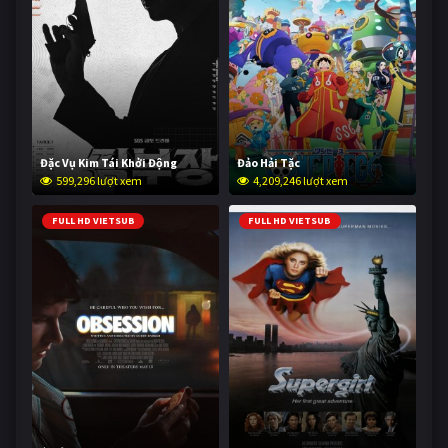
Đặc Vụ Kim Tái Khởi Động
Đảo Hải Tặc
599,296 lượt xem
4,209,246 lượt xem
FULL HD VIETSUB
FULL HD VIETSUB