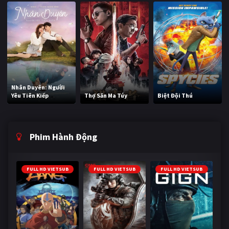
Nhân Duyên: Người
Yêu Tiên Kiếp
Thợ Săn Ma Túy
Biệt Đội Thú
Phim Hành Động
FULL HD VIETSUB
FULL HD VIETSUB
FULL HD VIETSUB