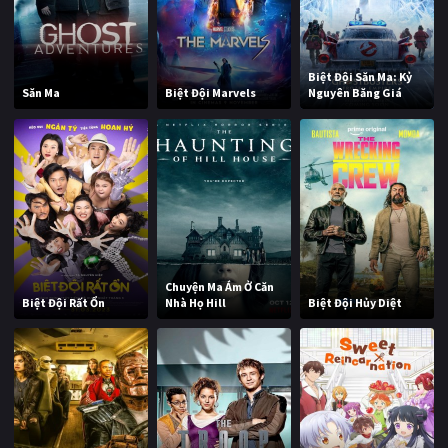
Biệt Đội Săn Ma: Kỷ
Săn Ma
Biệt Đội Marvels
Nguyên Băng Giá
Chuyện Ma Ám Ở Căn
Biệt Đội Rất Ổn
Nhà Họ Hill
Biệt Đội Hủy Diệt