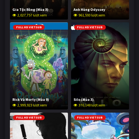
Gia Tộc Rồng (Mùa 3)
Anh Hùng Odyssey
2,027,757 lượt xem
961,593 lượt xem
FULL HD VIETSUB
FULL HD VIETSUB
Rick Và Morty (Mùa 9)
Silo (Mùa 3)
2,999,923 lượt xem
370,148 lượt xem
FULL HD VIETSUB
FULL HD VIETSUB