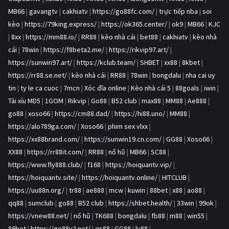
MB66
|
gavangtv
|
cakhiatv
|
https://go88fc.com/
|
trực tiếp nba
|
soi
kèo
|
https://79king.express/
|
https://ok365.center/
|
ok9
|
MB66
|
KJC
|
8xx
|
https://mm88.io/
|
RR88
|
kèo nhà cái
|
bet88
|
cakhiatv
|
kèo nhà
cái
|
78win
|
https://f8beta2.me/
|
https://rikvip97.art/
|
https://sunwin97.art/
|
https://kclub.team/
|
SHBET
|
xx88
|
8kbet
|
https://rr88.se.net/
|
kèo nhà cái
|
RR88
|
78win
|
bongdalu
|
nha cai uy
tin
|
ty le ca cuoc
|
7mcn
|
Xóc đĩa online
|
Kèo nhà cái 5
|
88goals
|
iwin
|
Tài xỉu MD5
|
1GOM
|
Rikvip
|
Go88
|
B52 club
|
max88
|
MM88
|
Ae888
|
go88
|
xoso66
|
https://cm88.dad/
|
https://hi88.uno/
|
MM88
|
https://alo789ga.com/
|
Xoso66
|
phim sex vlxx
|
https://xx88brand.com/
|
https://sunwin19.cn.com/
|
GG88
|
Xoso66
|
XX88
|
https://rr88it.com/
|
RR88
|
nổ hũ
|
MB66
|
SC88
|
https://www.fly888.club/
|
f168
|
https://hoiquantv.vip/
|
https://hoiquantv.site/
|
https://hoiquantv.online/
|
HITCLUB
|
https://uu88n.org/
|
tr88
|
ae888
|
mcw
|
kuwin
|
88bet
|
x88
|
ao88
|
qq88
|
sumclub
|
go88
|
B52 club
|
https://shbet.health/
|
33win
|
99ok
|
https://vnew88.net/
|
nổ hũ
|
TK688
|
bongdalu
|
fb88
|
m88
|
win55
|
86bet
|
https://go88v2.net/
|
qs88
|
GG88
|
lv88
|