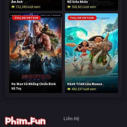
Ám Ảnh
Nữ Siêu Nhân
722,385 lượt xem
550,421 lượt xem
FULL HD VIETSUB
FULL HD VIETSUB
He-Man Và Những Chiến Binh
Hành Trình Của Moana
Vũ Trụ
492,537 lượt xem
241,443 lượt xem
Liên Hệ