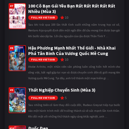
100 Cô Bạn Gái Yêu Bạn Rất Rất Rất Rất Rất
#7
Nhiều (Mùa 3)
10
FULL HD VIETSUB
Sau khi trải qua 100 lần thất tình suốt những năm trung học cơ sở,
Rentaro Aijo quyết định đến một ngôi đền để cầu mong tìm được bạn gái
khi bước vào cấp ba. Lời cầu nguyện của cậu được Thần Tình Y ...
Hậu Phương Mạnh Nhất Thế Giới - Nhà Khai
#8
Phá Tân Binh Của Vương Quốc Mê Cung
10
FULL HD VIETSUB
Atobe Arihito, một nhân viên văn phòng luôn cống hiến hết mình cho
công việc, bất ngờ gặp tai nạn và được chuyển sinh đến dị giới mang tên
Vương quốc Mê Cung. Tại đây, anh trở thành một mạo hiểm gi ...
Thất Nghiệp Chuyển Sinh (Mùa 3)
#9
5
FULL HD VIETSUB
Sau những biến cố làm thay đổi cuộc đời, Rudeus Greyrat tiếp tục bước
vào một hành trình mới để trưởng thành cả về sức mạnh lẫn tinh thần.
Khi đối mặt với những thử thách ngày càng khắc nghiệt, anh ...
Đuốc Đen
#10