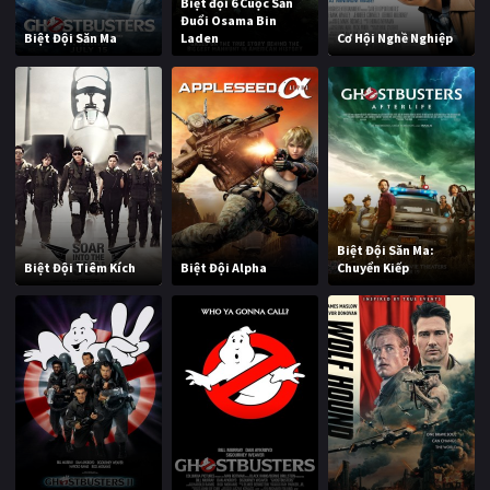
Biệt đội 6 Cuộc Săn
Đuổi Osama Bin
Biệt Đội Săn Ma
Laden
Cơ Hội Nghề Nghiệp
Biệt Đội Săn Ma:
Biệt Đội Tiêm Kích
Biệt Đội Alpha
Chuyển Kiếp