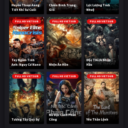
Huyền Thoại Aang:
Chiến Binh Trong
Lực Lượng Tinh
Tiết Khí Sư Cuối
Gió
Nhuệ
Cùng
FULL HD VIETSUB
FULL HD VIETSUB
FULL HD VIETSUB
Tay Ngắm Tinh
Độc Thích Nhập
Anh: Nguy Cơ Nano
Nhện Ăn Hồn
Hầu
FULL HD VIETSUB
FULL HD VIETSUB
FULL HD VIETSUB
Nữ Đặc Cảnh Phản
Tương Tây Quỷ Sự
Công
Yêu Thần Lệnh