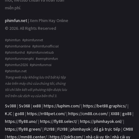
mới, vietsub chuẩn và hoàn toàn
miễn phí.
phimfun.net
| Xem Phim Hay Online
© 2026. All Rights Reserved
#phimfun #phimfunnet
#phimfunonline #phimfunofficial
#phimfunhd #phimfunvietsub
#phimfunmienphi #xemphimfun
#phimfun2026 #phimfunmoi
#phimfun.net
Trang web này không lưu trữ bất kỳ tệp
nào trên máy chủ của chúng tôi, chúng
tôi chỉ liên kết với phương tiện được lưu
trữ trên các dịch vụ của bên thứ 3.
Sv388
|
Sv368
|
xx88
|
https://luphim.com/
|
https://bet88.graphics/
|
KJC
|
go88
|
https://rr88pet.com/
|
https://cm88.cn.com/
|
XX88
|
go88
|
https://fly88.uno/
|
https://fly88.select/
|
https://phimhayok.onl/
|
https://fly88.green/
|
FLY88
|
FLY88
|
phimhayok
|
đá gà trực tiếp
|
CM88
|
https://mm88.center/
|
https://2ok9.com/
|
nhà cái uy tín
|
nhà cái uy