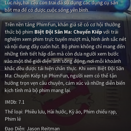
Lúc này, hai cậu con trai đã sử dụng các dụng cụ săn
bắt ma để có được cuộc sống yên bình.
Giật gân
Gia đình
Bí ẩn
Lịch sử
Trên nền tảng
PhimFun
, khán giả sẽ có cơ hội thưởng
thức bộ phim
Biệt Đội Săn Ma: Chuyển Kiếp
với trải
Viễn Tây
Tiểu sử
nghiệm xem phim trực tuyến mượt mà, hình ảnh sắc nét
GameShow
DramaTV
và nội dung đầy cuốn hút. Bộ phim không chỉ mang đến
những tình tiết hấp dẫn mà còn đưa người xem bước
QUỐC GIA
vào một thế giới điện ảnh sống động, nơi mỗi khoảnh
khắc đều được tái hiện chân thực. Khi xem Biệt Đội Săn
Âu - Mỹ
Trung Quốc - Hồng Kông
Ma: Chuyển Kiếp tại PhimFun, người xem có thể tận
hưởng trọn vẹn câu chuyện, cảm xúc và những diễn biến
Hàn Quốc
Nhật Bản
kịch tính mà bộ phim mang lại.
Ấn Độ
Việt Nam
IMDb:
7.1
Tổng hợp
Thể loại:
Phiêu lưu
Hài hước
Kỳ ảo
Phim chiếu rạp
Phim lẻ
CẬP NHẬT
Đạo Diễn:
Jason Reitman