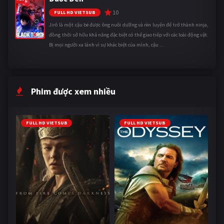
10
FULL HD VIETSUB
Jirô là một cậu bé được ông nuôi dưỡng và rèn luyện để trở thành ninja,
đồng thời sở hữu khả năng đặc biệt có thể giao tiếp với các loài động vật.
Bị mọi người xa lánh vì sự khác biệt của mình, cậu ...
Phim được xem nhiều
FULL HD VIETSUB
FULL HD VIETSUB