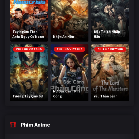
Tay Ngắm Tinh
Độc Thích Nhập
Anh: Nguy Cơ Nano
Nhện Ăn Hồn
Hầu
FULL HD VIETSUB
FULL HD VIETSUB
FULL HD VIETSUB
Nữ Đặc Cảnh Phản
Tương Tây Quỷ Sự
Công
Yêu Thần Lệnh
Phim Anime