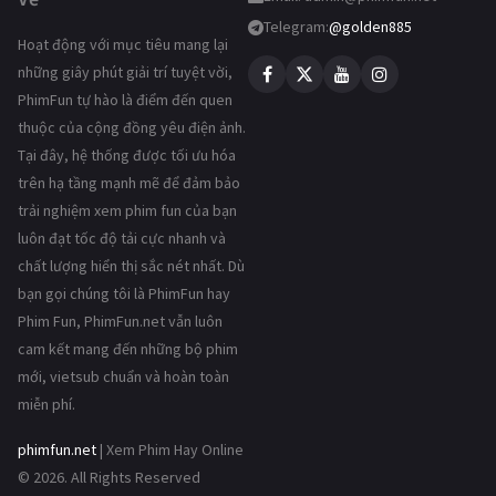
Telegram:
@golden885
Hoạt động với mục tiêu mang lại
những giây phút giải trí tuyệt vời,
PhimFun tự hào là điểm đến quen
thuộc của cộng đồng yêu điện ảnh.
Tại đây, hệ thống được tối ưu hóa
trên hạ tầng mạnh mẽ để đảm bảo
trải nghiệm xem phim fun của bạn
luôn đạt tốc độ tải cực nhanh và
chất lượng hiển thị sắc nét nhất. Dù
bạn gọi chúng tôi là PhimFun hay
Phim Fun, PhimFun.net vẫn luôn
cam kết mang đến những bộ phim
mới, vietsub chuẩn và hoàn toàn
miễn phí.
phimfun.net
| Xem Phim Hay Online
© 2026. All Rights Reserved