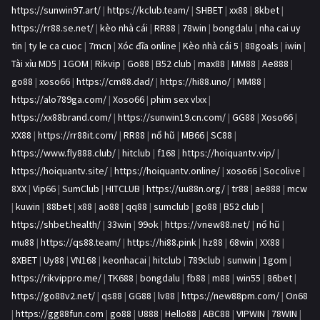
https://sunwin97.art/
|
https://kclub.team/
|
SHBET
|
xx88
|
8kbet
|
https://rr88.se.net/
|
kèo nhà cái
|
RR88
|
78win
|
bongdalu
|
nha cai uy
tin
|
ty le ca cuoc
|
7mcn
|
Xóc đĩa online
|
Kèo nhà cái 5
|
88goals
|
iwin
|
Tài xỉu MD5
|
1GOM
|
Rikvip
|
Go88
|
B52 club
|
max88
|
MM88
|
Ae888
|
go88
|
xoso66
|
https://cm88.dad/
|
https://hi88.uno/
|
MM88
|
https://alo789ga.com/
|
Xoso66
|
phim sex vlxx
|
https://xx88brand.com/
|
https://sunwin19.cn.com/
|
GG88
|
Xoso66
|
XX88
|
https://rr88it.com/
|
RR88
|
nổ hũ
|
MB66
|
SC88
|
https://www.fly888.club/
|
hitclub
|
f168
|
https://hoiquantv.vip/
|
https://hoiquantv.site/
|
https://hoiquantv.online/
|
xoso66
|
Socolive
|
8XX
|
Vip66
|
SumClub
|
HITCLUB
|
https://uu88n.org/
|
tr88
|
ae888
|
mcw
|
kuwin
|
88bet
|
x88
|
ao88
|
qq88
|
sumclub
|
go88
|
B52 club
|
https://shbet.health/
|
33win
|
99ok
|
https://vnew88.net/
|
nổ hũ
|
mu88
|
https://qs88.team/
|
https://hi88.pink
|
hz88
|
68win
|
XX88
|
8XBET
|
Uy88
|
VN168
|
keonhacai
|
hitclub
|
789club
|
sunwin
|
1gom
|
https://rikvippro.me/
|
TK688
|
bongdalu
|
fb88
|
m88
|
win55
|
86bet
|
https://go88v2.net/
|
qs88
|
GG88
|
lv88
|
https://new88pm.com/
|
On68
|
https://gg88fun.com
|
go88
|
U888
|
Hello88
|
ABC88
|
VIPWIN
|
78WIN
|