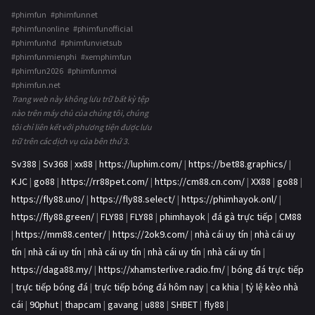
#phimfun #phimfunnet
#phimfunonline #phimfunofficial
#phimfunhd #phimfunvietsub
#phimfunmienphi #xemphimfun
#phimfun2026 #phimfunmoi
#phimfun.net
Trang web này không lưu trữ bất kỳ tệp
nào trên máy chủ của chúng tôi, chúng
tôi chỉ liên kết với phương tiện được lưu
trữ trên các dịch vụ của bên thứ 3.
Sv388
|
Sv368
|
xx88
|
https://luphim.com/
|
https://bet88.graphics/
|
KJC
|
go88
|
https://rr88pet.com/
|
https://cm88.cn.com/
|
XX88
|
go88
|
https://fly88.uno/
|
https://fly88.select/
|
https://phimhayok.onl/
|
https://fly88.green/
|
FLY88
|
FLY88
|
phimhayok
|
đá gà trực tiếp
|
CM88
|
https://mm88.center/
|
https://2ok9.com/
|
nhà cái uy tín
|
nhà cái uy
tín
|
nhà cái uy tín
|
nhà cái uy tín
|
nhà cái uy tín
|
nhà cái uy tín
|
https://daga88.my/
|
https://xhamsterlive.radio.fm/
|
bóng đá trực tiếp
|
trực tiếp bóng đá
|
trực tiếp bóng đá hôm nay
|
ca khia
|
tỷ lệ kèo nhà
cái
|
90phut
|
thapcam
|
gavang
|
u888
|
SHBET
|
fly88
|