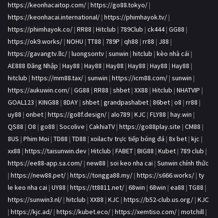
https://keonhacaitop.com/
|
https://go88.tokyo/
|
https://keonhacai.international/
|
https://phimhayok.tv/
|
https://phimhayok.co/
|
RR88
|
Hitclub
|
789Club
|
ck444
|
GG88
|
https://ok9.works/
|
NOHU
|
TT88
|
789P
|
qh88
|
rr88
|
J88
|
https://gavangtv.llc/
|
luongsontv
|
sunwin
|
hitclub
|
kèo nhà cái
|
AE888 Đăng Nhập
|
Hay88
|
Hay88
|
Hay88
|
Hay88
|
Hay88
|
Hay88
|
hitclub
|
https://mm88.tax/
|
sunwin
|
https://icm88.com/
|
sunwin
|
https://aukuwin.com/
|
GG88
|
RR88
|
shbet
|
XX88
|
Hitclub
|
NHATVIP
|
GOAL123
|
KING88
|
8DAY
|
shbet
|
grandpashabet
|
86bet
|
o8
|
rr88
|
uy88
|
onbet
|
https://go8f.design/
|
alo789
|
KJC
|
FLY88
|
hay.win
|
QS88
|
O8
|
go88
|
Socolive
|
CakhiaTV
|
https://go88play.site
|
CM88
|
8US
|
Phim Moi
|
TD88
|
TD88
|
xoilactv trực tiếp bóng đá
|
8x bet
|
kjc
|
xx88
|
https://taisunwin.dev
|
Hitclub
|
FABET
|
BIG88
|
Kubet
|
789 club
|
https://ee88-app.sa.com/
|
new88
|
soi keo nha cai
|
Sunwin chính thức
|
https://new88.pet/
|
https://tongga88.my/
|
https://s666.works/
|
ty
le keo nha cai
|
UY88
|
https://tt8811.net/
|
68win
|
68win
|
ea88
|
TG88
|
https://sunwin3.nl/
|
hitclub
|
XX88
|
KJC
|
https://b52-club.us.org/
|
KJC
|
https://kjc.ad/
|
https://kubet.eco/
|
https://xemtiso.com/
|
motchill
|