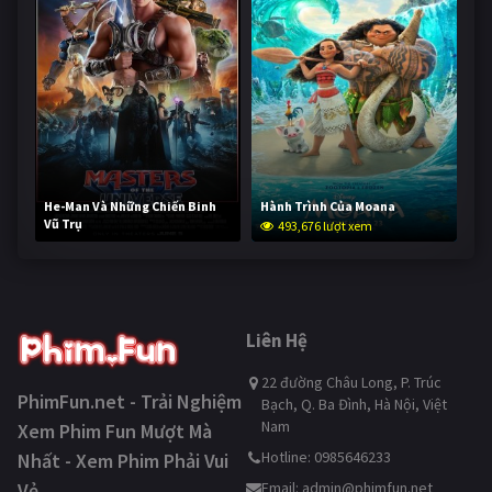
He-Man Và Những Chiến Binh
Hành Trình Của Moana
Vũ Trụ
493,676 lượt xem
242,645 lượt xem
Liên Hệ
22 đường Châu Long, P. Trúc
PhimFun.net - Trải Nghiệm
Bạch, Q. Ba Đình, Hà Nội, Việt
Nam
Xem Phim Fun Mượt Mà
Hotline: 0985646233
Nhất - Xem Phim Phải Vui
Vẻ
Email:
admin@phimfun.net