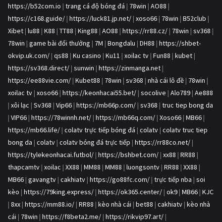
https://b52com.io
|
trang cá độ bóng đá
|
78win
|
AO88
|
https://c168.guide/
|
https://luck81.jp.net/
|
xoso66
|
78win
|
B52club
|
Xibet
|
lu88
|
K88
|
TT88
|
King88
|
AO88
|
https://rr88.cz/
|
78win
|
sv368
|
78win
|
game bài đổi thưởng
|
7M
|
Bongdalu
|
DH88
|
https://shbet-
okvip.uk.com/
|
qs88
|
Ku casino
|
Ku11
|
xoilac tv
|
Fun88
|
kubet
|
https://sv368.direct/
|
sunwin
|
https://zinmanga.net
|
https://ee88vie.com/
|
Kubet88
|
78win
|
sv368
|
nhà cái lô đề
|
78win
|
xoilac tv
|
xoso66
|
https://keonhacai55.bet/
|
socolive
|
Alo789
|
Ae888
|
xôi lạc
|
Sv368
|
Vip66
|
https://mb66p.com/
|
sv368
|
truc tiep bong da
|
VIP66
|
https://78winnh.net/
|
https://mb66q.com/
|
Xoso66
|
MB66
|
https://mb66.life/
|
colatv trực tiếp bóng đá
|
colatv
|
colatv truc tiep
bong da
|
colatv
|
colatv bóng đá trực tiếp
|
https://rr88co.net/
|
https://tylekeonhacai.futbol/
|
https://bshbet.com/
|
xx88
|
RR88
|
thapcamtv
|
xoilac
|
XX88
|
MM88
|
MM88
|
luongsontv
|
RR88
|
XX88
|
MB66
|
gavangtv
|
cakhiatv
|
https://go88fc.com/
|
trực tiếp nba
|
soi
kèo
|
https://79king.express/
|
https://ok365.center/
|
ok9
|
MB66
|
KJC
|
8xx
|
https://mm88.io/
|
RR88
|
kèo nhà cái
|
bet88
|
cakhiatv
|
kèo nhà
cái
|
78win
|
https://f8beta2.me/
|
https://rikvip97.art/
|