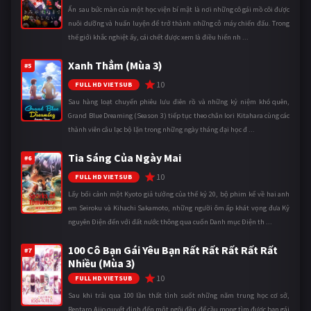
Ẩn sau bức màn của một học viện bí mật là nơi những cô gái mồ côi được
nuôi dưỡng và huấn luyện để trở thành những cỗ máy chiến đấu. Trong
thế giới khắc nghiệt ấy, cái chết được xem là điều hiển nh ...
Xanh Thẳm (Mùa 3)
#5
10
FULL HD VIETSUB
Sau hàng loạt chuyến phiêu lưu điên rồ và những kỷ niệm khó quên,
Grand Blue Dreaming (Season 3) tiếp tục theo chân Iori Kitahara cùng các
thành viên câu lạc bộ lặn trong những ngày tháng đại học đ ...
Tia Sáng Của Ngày Mai
#6
10
FULL HD VIETSUB
Lấy bối cảnh một Kyoto giả tưởng của thế kỷ 20, bộ phim kể về hai anh
em Seiroku và Kihachi Sakamoto, những người ôm ấp khát vọng đưa Kỷ
nguyên Điện đến với đất nước thông qua cuốn Danh mục Điện th ...
100 Cô Bạn Gái Yêu Bạn Rất Rất Rất Rất Rất
#7
Nhiều (Mùa 3)
10
FULL HD VIETSUB
Sau khi trải qua 100 lần thất tình suốt những năm trung học cơ sở,
Rentaro Aijo quyết định đến một ngôi đền để cầu mong tìm được bạn gái