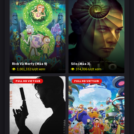
Rick Và Morty (Mùa 9)
Silo (Mùa 3)
3,001,332 lượt xem
374,006 lượt xem
FULL HD VIETSUB
FULL HD VIETSUB