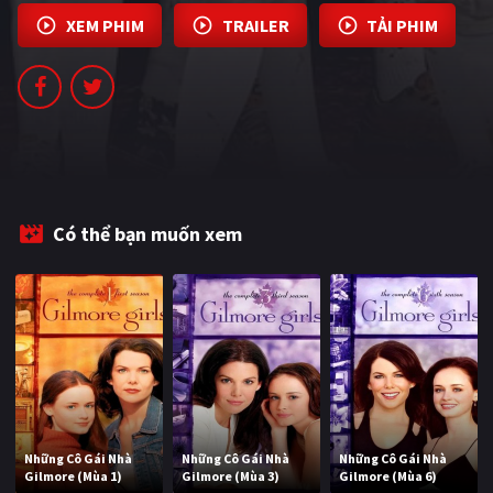
PHIM MỚI
XEM PHIM
TRAILER
TẢI PHIM
PHIM BỘ
PHIM LẺ
PHIM CHIẾU RẠP
TUYỂN TẬP PHIM
Có thể bạn muốn xem
BLOG
Những Cô Gái Nhà
Những Cô Gái Nhà
Những Cô Gái Nhà
Gilmore (Mùa 1)
Gilmore (Mùa 3)
Gilmore (Mùa 6)