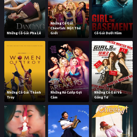
Những Cô Gái
Cheetah: Một Thế
Những Cô Gái Pha Lê
Giới
Cô Gái Dưới Hầm
Những Cô Gái Thành
Những Kẻ Cướp Gợi
Những Cô Gái Và
Troy
Cảm
Găng Tơ