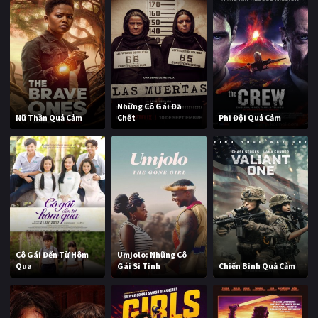
Những Cô Gái Đã
Nữ Thần Quả Cảm
Chết
Phi Đội Quả Cảm
Cô Gái Đến Từ Hôm
Umjolo: Những Cô
Qua
Gái Si Tinh
Chiến Binh Quả Cảm