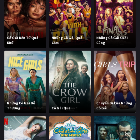
Cô Gái Đến Từ Quá
Những Cô Gái Quả
Những Cô Gái Cuối
Khứ
Cảm
Cùng
Những Cô Gái Dễ
Chuyến Đi Của Những
Thương
Cô Gái Quạ
Cô Gái