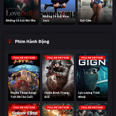
Những Cô Gái Nhạc
Những Cô Gái Khi Yêu
Jazz
Gợi Cảm
Phim Hành Động
FULL HD VIETSUB
FULL HD VIETSUB
FULL HD VIETSUB
Huyền Thoại Aang:
Chiến Binh Trong
Lực Lượng Tinh
Tiết Khí Sư Cuối
Gió
Nhuệ
Cùng
FULL HD VIETSUB
FULL HD VIETSUB
FULL HD VIETSUB