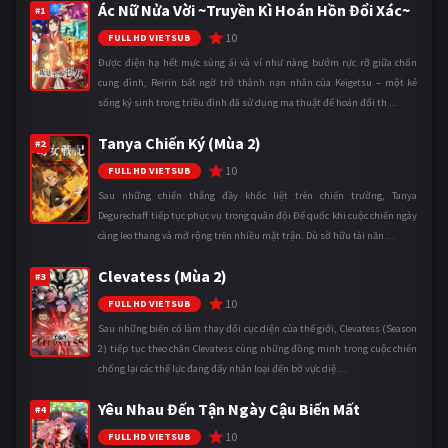
Ác Nữ Nửa Vời ~Truyền Kì Hoán Hồn Đổi Xác~
#1
10
FULL HD VIETSUB
Được điện hạ hết mực sủng ái và ví như nàng bướm rực rỡ giữa chốn
cung đình, Reirin bất ngờ trở thành nạn nhân của Keigetsu – một kẻ
sống ký sinh trong triều đình đã sử dụng ma thuật để hoán đổi th ...
Tanya Chiến Ký (Mùa 2)
#2
10
FULL HD VIETSUB
Sau những chiến thắng đầy khốc liệt trên chiến trường, Tanya
Degurechaff tiếp tục phục vụ trong quân đội Đế quốc khi cuộc chiến ngày
càng leo thang và mở rộng trên nhiều mặt trận. Dù sở hữu tài năn ...
Clevatess (Mùa 2)
#3
10
FULL HD VIETSUB
Sau những biến cố làm thay đổi cục diện của thế giới, Clevatess (Season
2) tiếp tục theo chân Clevatess cùng những đồng minh trong cuộc chiến
chống lại các thế lực đang đẩy nhân loại đến bờ vực diệ ...
Yêu Nhau Đến Tận Ngày Cậu Biến Mất
#4
10
FULL HD VIETSUB