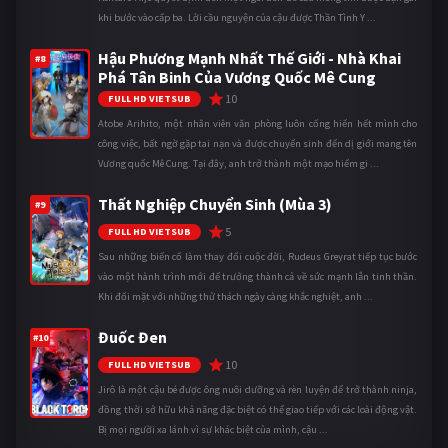
khi bước vào cấp ba. Lời cầu nguyện của cậu được Thần Tình Y ...
Hậu Phương Mạnh Nhất Thế Giới - Nhà Khai
#8
Phá Tân Binh Của Vương Quốc Mê Cung
10
FULL HD VIETSUB
Atobe Arihito, một nhân viên văn phòng luôn cống hiến hết mình cho
công việc, bất ngờ gặp tai nạn và được chuyển sinh đến dị giới mang tên
Vương quốc Mê Cung. Tại đây, anh trở thành một mạo hiểm gi ...
Thất Nghiệp Chuyển Sinh (Mùa 3)
#9
5
FULL HD VIETSUB
Sau những biến cố làm thay đổi cuộc đời, Rudeus Greyrat tiếp tục bước
vào một hành trình mới để trưởng thành cả về sức mạnh lẫn tinh thần.
Khi đối mặt với những thử thách ngày càng khắc nghiệt, anh ...
Đuốc Đen
#10
10
FULL HD VIETSUB
Jirô là một cậu bé được ông nuôi dưỡng và rèn luyện để trở thành ninja,
đồng thời sở hữu khả năng đặc biệt có thể giao tiếp với các loài động vật.
Bị mọi người xa lánh vì sự khác biệt của mình, cậu ...