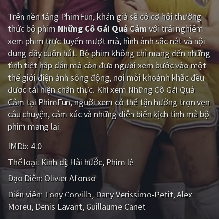
Trên nền tảng
PhimFun
, khán giả sẽ có cơ hội thưởng
Giật gân
Gia đình
thức bộ phim
Những Cô Gái Quả Cảm
với trải nghiệm
Bí ẩn
Lịch sử
xem phim trực tuyến mượt mà, hình ảnh sắc nét và nội
dung đầy cuốn hút. Bộ phim không chỉ mang đến những
Viễn Tây
Tiểu sử
tình tiết hấp dẫn mà còn đưa người xem bước vào một
GameShow
DramaTV
thế giới điện ảnh sống động, nơi mỗi khoảnh khắc đều
được tái hiện chân thực. Khi xem Những Cô Gái Quả
QUỐC GIA
Cảm tại PhimFun, người xem có thể tận hưởng trọn vẹn
câu chuyện, cảm xúc và những diễn biến kịch tính mà bộ
Âu - Mỹ
Trung Quốc - Hồng Kông
phim mang lại.
Hàn Quốc
Nhật Bản
IMDb:
4.0
Thể loại:
Kinh dị
Hài hước
Phim lẻ
Ấn Độ
Việt Nam
Đạo Diễn:
Olivier Afonso
Tổng hợp
Diễn viên:
Tony Corvillo
Dany Verissimo-Petit
Alex
Moreu
Denis Lavant
Guillaume Canet
CẬP NHẬT