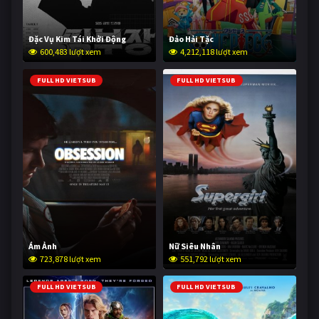
Đặc Vụ Kim Tái Khởi Động
Đảo Hải Tặc
600,483 lượt xem
4,212,118 lượt xem
FULL HD VIETSUB
FULL HD VIETSUB
Ám Ảnh
Nữ Siêu Nhân
723,878 lượt xem
551,792 lượt xem
FULL HD VIETSUB
FULL HD VIETSUB