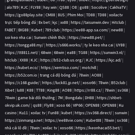
|
alo789
|
KJC
|
FLY88
|
hay.win
|
QS88
|
O8
|
go88
|
Socolive
|
CakhiaTV
|
https://go88play.site
|
CM88
|
8US
|
Phim Moi
|
TD88
|
TD88
|
xoilactv
trực tiếp bóng đá
|
8x bet
|
kjc
|
xx88
|
https://taisunwin.dev
|
Hitclub
|
FABET
|
BIG88
|
Kubet
|
789 club
|
https://ee88-app.sa.com/
|
new88
|
soi keo nha cai
|
Sunwin chính thức
|
https://new88.pet/
|
https://tongga88.my/
|
https://s666.works/
|
ty le keo nha cai
|
UY88
|
https://tt8811.net/
|
68win
|
68win
|
ea88
|
TG88
|
https://sunwin3.nl/
|
hitclub
|
XX88
|
KJC
|
https://b52-club.us.org/
|
KJC
|
https://kjc.ad/
|
https://kubet.eco/
|
https://xemtiso.com/
|
motchill
|
https://b52com.io
|
trang cá độ bóng đá
|
78win
|
AO88
|
https://c168.guide/
|
https://luck81.jp.net/
|
xoso66
|
78win
|
B52club
|
Xibet
|
lu88
|
K88
|
TT88
|
King88
|
AO88
|
https://rr88.cz/
|
78win
|
sv368
|
78win
|
game bài đổi thưởng
|
7M
|
Bongdalu
|
DH88
|
https://shbet-
okvip.uk.com/
|
qs88
|
Fly88
|
xoso 66
|
VIP66
|
OPEN88
|
OPEN88
|
Ku
casino
|
Ku11
|
xoilac tv
|
Fun88
|
kubet
|
https://sv368.direct/
|
sunwin
|
https://zinmanga.net
|
https://ee88vie.com/
|
Kubet88
|
78win
|
sv368
|
nhà cái lô đề
|
78win
|
xoilac tv
|
xoso66
|
https://keonhacai55.bet/
|