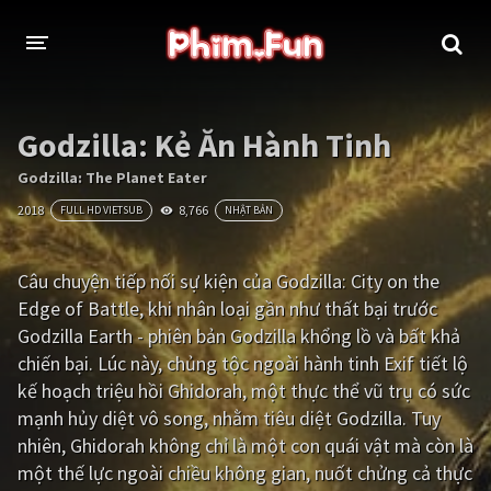
THỂ LOẠI
Godzilla: Kẻ Ăn Hành Tinh
Thần thoại - Cổ trang
Hành động
Godzilla: The Planet Eater
2018
8,766
FULL HD VIETSUB
NHẬT BẢN
Tâm lý
Chiến tranh
Võ thuật - Kiếm hiệp
Nhạc kịch
Câu chuyện tiếp nối sự kiện của Godzilla: City on the
Edge of Battle, khi nhân loại gần như thất bại trước
Kinh dị
Tội phạm - Hình sự
Godzilla Earth - phiên bản Godzilla khổng lồ và bất khả
Phiêu lưu
Hài hước
chiến bại. Lúc này, chủng tộc ngoài hành tinh Exif tiết lộ
kế hoạch triệu hồi Ghidorah, một thực thể vũ trụ có sức
Viễn tưởng
Khoa học - Tài liệu
mạnh hủy diệt vô song, nhằm tiêu diệt Godzilla. Tuy
Hoạt hình
Thể thao
nhiên, Ghidorah không chỉ là một con quái vật mà còn là
một thế lực ngoài chiều không gian, nuốt chửng cả thực
Tình cảm - Lãng mạn
Kỳ ảo