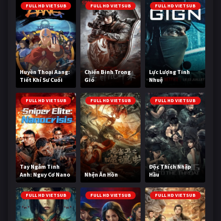
FULL HD VIETSUB
FULL HD VIETSUB
FULL HD VIETSUB
Huyền Thoại Aang:
Chiến Binh Trong
Lực Lượng Tinh
Tiết Khí Sư Cuối
Gió
Nhuệ
Cùng
FULL HD VIETSUB
FULL HD VIETSUB
FULL HD VIETSUB
Tay Ngắm Tinh
Độc Thích Nhập
Anh: Nguy Cơ Nano
Nhện Ăn Hồn
Hầu
FULL HD VIETSUB
FULL HD VIETSUB
FULL HD VIETSUB