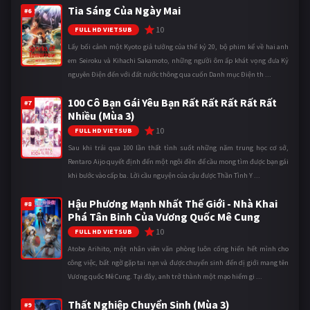
Tia Sáng Của Ngày Mai
#6
10
FULL HD VIETSUB
Lấy bối cảnh một Kyoto giả tưởng của thế kỷ 20, bộ phim kể về hai anh
em Seiroku và Kihachi Sakamoto, những người ôm ấp khát vọng đưa Kỷ
nguyên Điện đến với đất nước thông qua cuốn Danh mục Điện th ...
100 Cô Bạn Gái Yêu Bạn Rất Rất Rất Rất Rất
#7
Nhiều (Mùa 3)
10
FULL HD VIETSUB
Sau khi trải qua 100 lần thất tình suốt những năm trung học cơ sở,
Rentaro Aijo quyết định đến một ngôi đền để cầu mong tìm được bạn gái
khi bước vào cấp ba. Lời cầu nguyện của cậu được Thần Tình Y ...
Hậu Phương Mạnh Nhất Thế Giới - Nhà Khai
#8
Phá Tân Binh Của Vương Quốc Mê Cung
10
FULL HD VIETSUB
Atobe Arihito, một nhân viên văn phòng luôn cống hiến hết mình cho
công việc, bất ngờ gặp tai nạn và được chuyển sinh đến dị giới mang tên
Vương quốc Mê Cung. Tại đây, anh trở thành một mạo hiểm gi ...
Thất Nghiệp Chuyển Sinh (Mùa 3)
#9