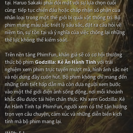
tại. Haruo Sakaki phải đối mặt với sự lựa chọn cuối
cùng: tiếp tục chiến đấu hoặc chấp nhận số phận của
Giật gân
Gia đình
nhân loại trong một thế giới bị quái vật thống trị. Bộ
Bí ẩn
Lịch sử
phim mang màu sắc triết lý sâu sắc, đặt ra câu hỏi về
niềm tin, sự tồn tại và ý nghĩa của việc chống lại những
Viễn Tây
Tiểu sử
thế lực không thể kiểm soát.
GameShow
DramaTV
Trên nền tảng
PhimFun
, khán giả sẽ có cơ hội thưởng
QUỐC GIA
thức bộ phim
Godzilla: Kẻ Ăn Hành Tinh
với trải
nghiệm xem phim trực tuyến mượt mà, hình ảnh sắc nét
Âu - Mỹ
Trung Quốc - Hồng Kông
và nội dung đầy cuốn hút. Bộ phim không chỉ mang đến
những tình tiết hấp dẫn mà còn đưa người xem bước
Hàn Quốc
Nhật Bản
vào một thế giới điện ảnh sống động, nơi mỗi khoảnh
Ấn Độ
Việt Nam
khắc đều được tái hiện chân thực. Khi xem Godzilla: Kẻ
Ăn Hành Tinh tại PhimFun, người xem có thể tận hưởng
Tổng hợp
trọn vẹn câu chuyện, cảm xúc và những diễn biến kịch
tính mà bộ phim mang lại.
CẬP NHẬT