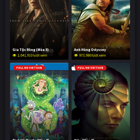
Gia Tộc Rồng (Mùa 3)
Anh Hùng Odyssey
2,041,910 lượt xem
973,980 lượt xem
FULL HD VIETSUB
FULL HD VIETSUB