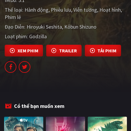
IMDb:
5.1
PHIM MỚI
Thể loại:
Hành động
Phiêu lưu
Viễn tưởng
Hoạt hình
Phim lẻ
PHIM BỘ
Đạo Diễn:
Hiroyuki Seshita
Kôbun Shizuno
PHIM LẺ
Loạt phim:
Godzilla
PHIM CHIẾU RẠP
XEM PHIM
TRAILER
TẢI PHIM
TUYỂN TẬP PHIM
BLOG
Có thể bạn muốn xem