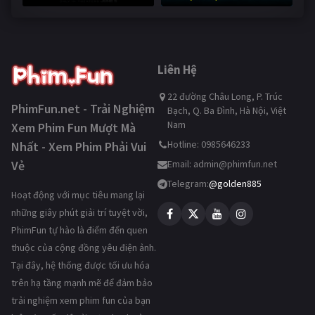
247,563 lượt xem
Liên Hệ
22 đường Châu Long, P. Trúc
PhimFun.net - Trải Nghiệm
Bạch, Q. Ba Đình, Hà Nội, Việt
Nam
Xem Phim Fun Mượt Mà
Hotline: 0985646233
Nhất - Xem Phim Phải Vui
Vẻ
Email:
admin@phimfun.net
Telegram:
@golden885
Hoạt động với mục tiêu mang lại
những giây phút giải trí tuyệt vời,
PhimFun tự hào là điểm đến quen
thuộc của cộng đồng yêu điện ảnh.
Tại đây, hệ thống được tối ưu hóa
trên hạ tầng mạnh mẽ để đảm bảo
trải nghiệm xem phim fun của bạn