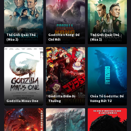
Thế Giới Quái Thú
Godzilla x Kong: Đế
Thế Giới Quái Thú
(Mùa 2)
Chế Mới
(Mùa 1)
Godzilla Điểm Dị
Chúa Tể Godzilla: Đế
Godzilla Minus One
Thường
Vương Bất Tử