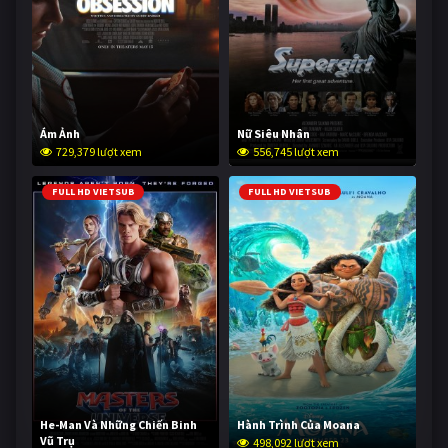
Ám Ảnh
Nữ Siêu Nhân
729,379 lượt xem
556,745 lượt xem
FULL HD VIETSUB
FULL HD VIETSUB
He-Man Và Những Chiến Binh
Hành Trình Của Moana
Vũ Trụ
498,092 lượt xem