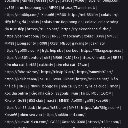
socolive
|
Alo789
|
Ae888
|
xôi lạc
|
Sv368
|
Vip66
|
https://mb66p.com/
|
sv368
|
truc tiep bong da
|
VIP66
|
https://78winnh.net/
|
https://mb66q.com/
|
Xoso66
|
MB66
|
https://mb66.life/
|
colatv trực
tiếp bóng đá
|
colatv
|
colatv truc tiep bong da
|
colatv
|
colatv bóng
đá trực tiếp
|
https://rr88co.net/
|
https://tylekeonhacai.futbol/
|
https://bshbet.com/
|
xx88
|
RR88
|
thapcamtv
|
xoilac
|
XX88
|
MM88
|
MM88
|
luongsontv
|
RR88
|
XX88
|
MB66
|
gavangtv
|
cakhiatv
|
https://go88fc.com/
|
trực tiếp nba
|
soi kèo
|
https://79king.express/
|
https://ok365.center/
|
ok9
|
MB66
|
KJC
|
8xx
|
https://mm88.io/
|
RR88
|
kèo nhà cái
|
bet88
|
cakhiatv
|
kèo nhà cái
|
78win
|
https://f8beta2.me/
|
https://rikvip97.art/
|
https://sunwin97.art/
|
https://kclub.team/
|
SHBET
|
xx88
|
8kbet
|
https://rr88.se.net/
|
kèo
nhà cái
|
RR88
|
78win
|
bongdalu
|
nha cai uy tin
|
ty le ca cuoc
|
7mcn
|
Xóc đĩa online
|
Kèo nhà cái 5
|
88goals
|
iwin
|
Tài xỉu MD5
|
1GOM
|
Rikvip
|
Go88
|
B52 club
|
max88
|
MM88
|
Ae888
|
go88
|
xoso66
|
https://cm88.dad/
|
https://hi88.uno/
|
MM88
|
https://alo789ga.com/
|
Xoso66
|
phim sex vlxx
|
https://xx88brand.com/
|
https://sunwin19.cn.com/
|
GG88
|
Xoso66
|
XX88
|
https://rr88it.com/
|