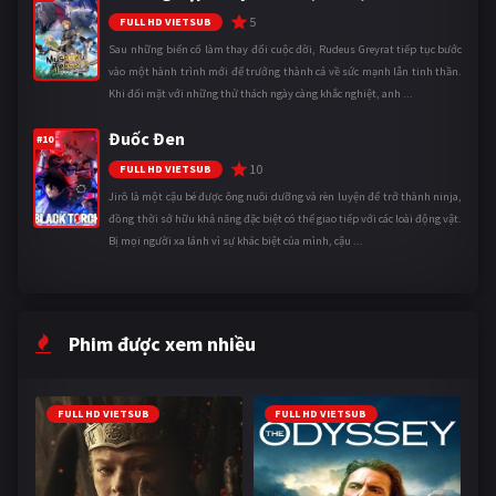
5
FULL HD VIETSUB
Sau những biến cố làm thay đổi cuộc đời, Rudeus Greyrat tiếp tục bước
vào một hành trình mới để trưởng thành cả về sức mạnh lẫn tinh thần.
Khi đối mặt với những thử thách ngày càng khắc nghiệt, anh ...
Đuốc Đen
#10
10
FULL HD VIETSUB
Jirô là một cậu bé được ông nuôi dưỡng và rèn luyện để trở thành ninja,
đồng thời sở hữu khả năng đặc biệt có thể giao tiếp với các loài động vật.
Bị mọi người xa lánh vì sự khác biệt của mình, cậu ...
Phim được xem nhiều
FULL HD VIETSUB
FULL HD VIETSUB