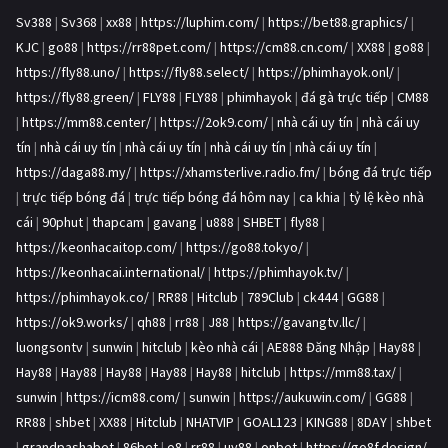
Sv388
|
Sv368
|
xx88
|
https://luphim.com/
|
https://bet88.graphics/
|
KJC
|
go88
|
https://rr88pet.com/
|
https://cm88.cn.com/
|
XX88
|
go88
|
https://fly88.uno/
|
https://fly88.select/
|
https://phimhayok.onl/
|
https://fly88.green/
|
FLY88
|
FLY88
|
phimhayok
|
đá gà trực tiếp
|
CM88
|
https://mm88.center/
|
https://2ok9.com/
|
nhà cái uy tín
|
nhà cái uy
tín
|
nhà cái uy tín
|
nhà cái uy tín
|
nhà cái uy tín
|
nhà cái uy tín
|
https://daga88.my/
|
https://xhamsterlive.radio.fm/
|
bóng đá trực tiếp
|
trực tiếp bóng đá
|
trực tiếp bóng đá hôm nay
|
ca khia
|
tỷ lệ kèo nhà
cái
|
90phut
|
thapcam
|
gavang
|
u888
|
SHBET
|
fly88
|
https://keonhacaitop.com/
|
https://go88.tokyo/
|
https://keonhacai.international/
|
https://phimhayok.tv/
|
https://phimhayok.co/
|
RR88
|
Hitclub
|
789Club
|
ck444
|
GG88
|
https://ok9.works/
|
qh88
|
rr88
|
J88
|
https://gavangtv.llc/
|
luongsontv
|
sunwin
|
hitclub
|
kèo nhà cái
|
AE888 Đăng Nhập
|
Hay88
|
Hay88
|
Hay88
|
Hay88
|
Hay88
|
Hay88
|
hitclub
|
https://mm88.tax/
|
sunwin
|
https://icm88.com/
|
sunwin
|
https://aukuwin.com/
|
GG88
|
RR88
|
shbet
|
XX88
|
Hitclub
|
NHATVIP
|
GOAL123
|
KING88
|
8DAY
|
shbet
|
grandpashabet
|
86bet
|
o8
|
rr88
|
uy88
|
onbet
|
https://go8f.design/