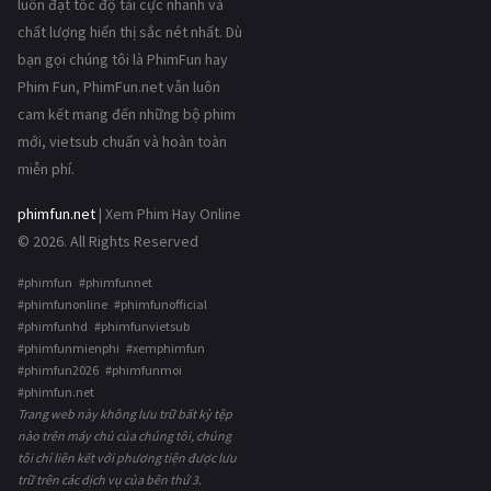
luôn đạt tốc độ tải cực nhanh và
chất lượng hiển thị sắc nét nhất. Dù
bạn gọi chúng tôi là PhimFun hay
Phim Fun, PhimFun.net vẫn luôn
cam kết mang đến những bộ phim
mới, vietsub chuẩn và hoàn toàn
miễn phí.
phimfun.net
| Xem Phim Hay Online
© 2026. All Rights Reserved
#phimfun #phimfunnet
#phimfunonline #phimfunofficial
#phimfunhd #phimfunvietsub
#phimfunmienphi #xemphimfun
#phimfun2026 #phimfunmoi
#phimfun.net
Trang web này không lưu trữ bất kỳ tệp
nào trên máy chủ của chúng tôi, chúng
tôi chỉ liên kết với phương tiện được lưu
trữ trên các dịch vụ của bên thứ 3.