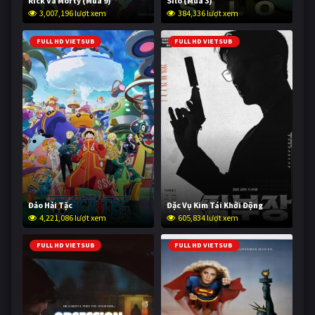
Rick Và Morty (Mùa 9)
Silo (Mùa 3)
3,007,196 lượt xem
384,336 lượt xem
FULL HD VIETSUB
FULL HD VIETSUB
Đảo Hải Tặc
Đặc Vụ Kim Tái Khởi Động
4,221,086 lượt xem
605,834 lượt xem
FULL HD VIETSUB
FULL HD VIETSUB