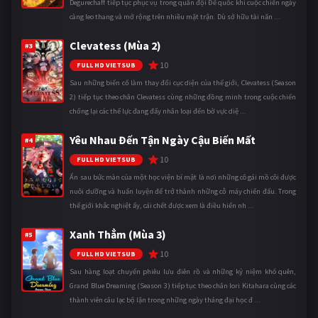
Degurechaff tiếp tục phục vụ trong quân đội Đế quốc khi cuộc chiến ngày
càng leo thang và mở rộng trên nhiều mặt trận. Dù sở hữu tài năn ...
Clevatess (Mùa 2)
#3
10
FULL HD VIETSUB
Sau những biến cố làm thay đổi cục diện của thế giới, Clevatess (Season
2) tiếp tục theo chân Clevatess cùng những đồng minh trong cuộc chiến
chống lại các thế lực đang đẩy nhân loại đến bờ vực diệ ...
Yêu Nhau Đến Tận Ngày Cậu Biến Mất
#4
10
FULL HD VIETSUB
Ẩn sau bức màn của một học viện bí mật là nơi những cô gái mồ côi được
nuôi dưỡng và huấn luyện để trở thành những cỗ máy chiến đấu. Trong
thế giới khắc nghiệt ấy, cái chết được xem là điều hiển nh ...
Xanh Thẳm (Mùa 3)
#5
10
FULL HD VIETSUB
Sau hàng loạt chuyến phiêu lưu điên rồ và những kỷ niệm khó quên,
Grand Blue Dreaming (Season 3) tiếp tục theo chân Iori Kitahara cùng các
thành viên câu lạc bộ lặn trong những ngày tháng đại học đ ...