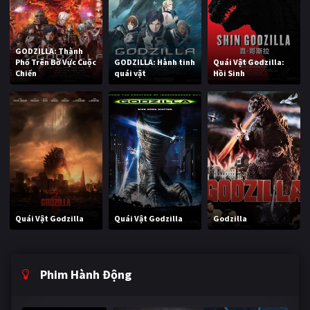
GODZILLA: Thành
Phố Trên Bờ Vực Cuộc
GODZILLA: Hành tinh
Quái Vật Godzilla:
Chiến
quái vật
Hồi Sinh
Quái Vật Godzilla
Quái Vật Godzilla
Godzilla
Phim Hành Động