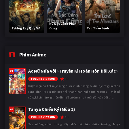
Nữ Đặc Cảnh Phản
Tương Tây Quỷ Sự
Công
Yêu Thần Lệnh
Phim Anime
Ác Nữ Nửa Vời ~Truyền Kì Hoán Hồn Đổi Xác~
#1
10
FULL HD VIETSUB
Được điện hạ hết mực sủng ái và ví như nàng bướm rực rỡ giữa chốn
cung đình, Reirin bất ngờ trở thành nạn nhân của Keigetsu – một kẻ
sống ký sinh trong triều đình đã sử dụng ma thuật để hoán đổi th ...
Tanya Chiến Ký (Mùa 2)
#2
10
FULL HD VIETSUB
Sau những chiến thắng đầy khốc liệt trên chiến trường, Tanya