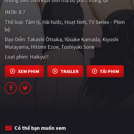
những diễn biến kịch tính mà bộ phim mang lại.
PHIM MỚI
IMDb:
8.7
PHIM BỘ
Thể loại:
Tâm lý
Hài hước
Hoạt hình
TV Series - Phim
bộ
PHIM LẺ
Đạo Diễn:
Takashi Ôtsuka
Yûsuke Kamada
Kiyoshi
PHIM CHIẾU RẠP
Murayama
Hitomi Ezoe
Toshiyuki Sone
TUYỂN TẬP PHIM
Loạt phim:
Haikyu!!
BLOG
XEM PHIM
TRAILER
TẢI PHIM
Có thể bạn muốn xem