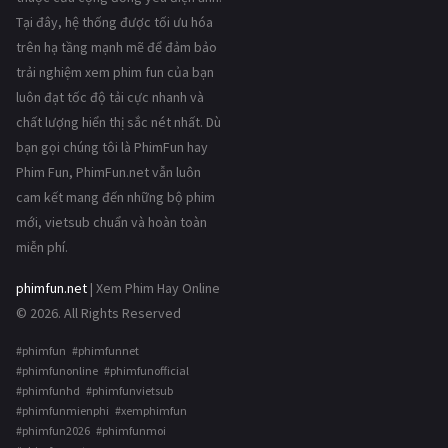
Tại đây, hệ thống được tối ưu hóa
trên hạ tầng mạnh mẽ để đảm bảo
trải nghiệm xem phim fun của bạn
luôn đạt tốc độ tải cực nhanh và
chất lượng hiển thị sắc nét nhất. Dù
bạn gọi chúng tôi là PhimFun hay
Phim Fun, PhimFun.net vẫn luôn
cam kết mang đến những bộ phim
mới, vietsub chuẩn và hoàn toàn
miễn phí.
phimfun.net
| Xem Phim Hay Online
© 2026. All Rights Reserved
#phimfun #phimfunnet
#phimfunonline #phimfunofficial
#phimfunhd #phimfunvietsub
#phimfunmienphi #xemphimfun
#phimfun2026 #phimfunmoi