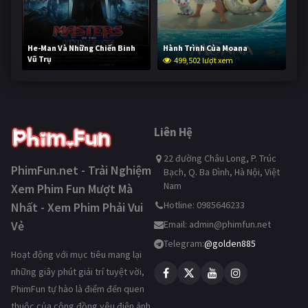
He-Man Và Những Chiến Binh
Hành Trình Của Moana
Vũ Trụ
499,502 lượt xem
248,941 lượt xem
Liên Hệ
22 đường Châu Long, P. Trúc
PhimFun.net - Trải Nghiệm
Bạch, Q. Ba Đình, Hà Nội, Việt
Nam
Xem Phim Fun Mượt Mà
Hotline: 0985646233
Nhất - Xem Phim Phải Vui
Vẻ
Email:
admin@phimfun.net
Telegram:
@golden885
Hoạt động với mục tiêu mang lại
những giây phút giải trí tuyệt vời,
PhimFun tự hào là điểm đến quen
thuộc của cộng đồng yêu điện ảnh.