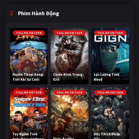
Phim Hành Động
FULL HD VIETSUB
FULL HD VIETSUB
FULL HD VIETSUB
Huyền Thoại Aang:
Chiến Binh Trong
Lực Lượng Tinh
Tiết Khí Sư Cuối
Gió
Nhuệ
Cùng
FULL HD VIETSUB
FULL HD VIETSUB
FULL HD VIETSUB
Tay Ngắm Tinh
Độc Thích Nhập
Anh: Nguy Cơ Nano
Nhện Ăn Hồn
Hầu