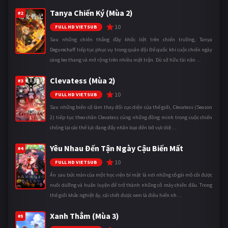
Tanya Chiến Ký (Mùa 2)
#2
10
FULL HD VIETSUB
Sau những chiến thắng đầy khốc liệt trên chiến trường, Tanya
Degurechaff tiếp tục phục vụ trong quân đội Đế quốc khi cuộc chiến ngày
càng leo thang và mở rộng trên nhiều mặt trận. Dù sở hữu tài năn ...
Clevatess (Mùa 2)
#3
10
FULL HD VIETSUB
Sau những biến cố làm thay đổi cục diện của thế giới, Clevatess (Season
2) tiếp tục theo chân Clevatess cùng những đồng minh trong cuộc chiến
chống lại các thế lực đang đẩy nhân loại đến bờ vực diệ ...
Yêu Nhau Đến Tận Ngày Cậu Biến Mất
#4
10
FULL HD VIETSUB
Ẩn sau bức màn của một học viện bí mật là nơi những cô gái mồ côi được
nuôi dưỡng và huấn luyện để trở thành những cỗ máy chiến đấu. Trong
thế giới khắc nghiệt ấy, cái chết được xem là điều hiển nh ...
Xanh Thẳm (Mùa 3)
#5