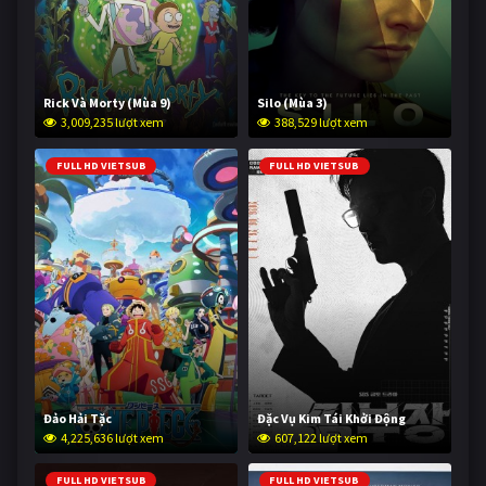
Rick Và Morty (Mùa 9)
Silo (Mùa 3)
3,009,235 lượt xem
388,529 lượt xem
FULL HD VIETSUB
FULL HD VIETSUB
Đảo Hải Tặc
Đặc Vụ Kim Tái Khởi Động
4,225,636 lượt xem
607,122 lượt xem
FULL HD VIETSUB
FULL HD VIETSUB