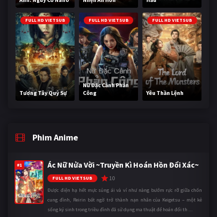
FULL HD VIETSUB
FULL HD VIETSUB
FULL HD VIETSUB
Nữ Đặc Cảnh Phản
Tương Tây Quỷ Sự
Công
Yêu Thần Lệnh
Phim Anime
Ác Nữ Nửa Vời ~Truyền Kì Hoán Hồn Đổi Xác~
#1
10
FULL HD VIETSUB
Được điện hạ hết mực sủng ái và ví như nàng bướm rực rỡ giữa chốn
cung đình, Reirin bất ngờ trở thành nạn nhân của Keigetsu – một kẻ
sống ký sinh trong triều đình đã sử dụng ma thuật để hoán đổi th ...