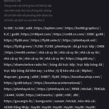
#phimfun.net
Trang web này không lưu trữ bất kỳ tệp
nào trên máy chủ của chúng tôi, chúng
tôi chỉ liên kết với phương tiện được lưu
trữ trên các dịch vụ của bên thứ 3.
Sv388
|
Sv368
|
xx88
|
https://luphim.com/
|
https://bet88.graphics/
|
KJC
|
go88
|
https://rr88pet.com/
|
https://cm88.cn.com/
|
XX88
|
go88
|
https://fly88.uno/
|
https://fly88.select/
|
https://phimhayok.onl/
|
https://fly88.green/
|
FLY88
|
FLY88
|
phimhayok
|
đá gà trực tiếp
|
CM88
|
https://mm88.center/
|
nhà cái uy tín
|
nhà cái uy tín
|
nhà cái uy tín
|
nhà cái uy tín
|
nhà cái uy tín
|
nhà cái uy tín
|
https://daga88.my/
|
https://xhamsterlive.radio.fm/
|
bóng đá trực tiếp
|
trực tiếp bóng đá
|
trực tiếp bóng đá hôm nay
|
ca khia
|
tỷ lệ kèo nhà cái
|
90phut
|
thapcam
|
gavang
|
u888
|
SHBET
|
fly88
|
https://keonhacaitop.com/
|
https://go88.tokyo/
|
https://keonhacai.international/
|
https://phimhayok.tv/
|
https://phimhayok.co/
|
RR88
|
Hitclub
|
789Club
|
ck444
|
GG88
|
https://ok9.works/
|
qh88
|
rr88
|
J88
|
https://gavangtv.llc/
|
luongsontv
|
sunwin
|
hitclub
|
kèo nhà cái
|
AE888 Đăng Nhập
|
Hay88
|
Hay88
|
Hay88
|
Hay88
|
Hay88
|
Hay88
|