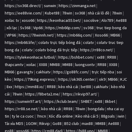
https://sv368.direct/
|
sunwin
|
https://zinmanga.net
|
https://ee88vie.com/
|
Kubet88
|
78win
|
sv368
|
nhà cái lô đề
|
78win
|
xoilac tv
|
xoso66
|
https://keonhacai55.bet/
|
socolive
|
Alo789
|
Ae888
|
xôi lạc
|
Sv368
|
Vip66
|
https://mb66p.com/
|
sv368
|
truc tiep bong da
|
VIP66
|
https://78winnh.net/
|
https://mb66q.com/
|
Xoso66
|
MB66
|
https://mb66.life/
|
colatv trực tiếp bóng đá
|
colatv
|
colatv truc tiep
bong da
|
colatv
|
colatv bóng đá trực tiếp
|
https://rr88co.net/
|
https://tylekeonhacai.futbol/
|
https://bshbet.com/
|
xx88
|
RR88
|
thapcamtv
|
xoilac
|
XX88
|
MM88
|
MM88
|
luongsontv
|
RR88
|
XX88
|
MB66
|
gavangtv
|
cakhiatv
|
https://go88fc.com/
|
trực tiếp nba
|
soi
kèo
|
https://79king.express/
|
https://ok365.center/
|
ok9
|
MB66
|
KJC
|
8xx
|
https://mm88.io/
|
RR88
|
kèo nhà cái
|
bet88
|
cakhiatv
|
kèo nhà
cái
|
78win
|
https://f8beta2.me/
|
https://rikvip97.art/
|
https://sunwin97.art/
|
https://kclub.team/
|
SHBET
|
xx88
|
8kbet
|
https://rr88.se.net/
|
kèo nhà cái
|
RR88
|
78win
|
bongdalu
|
nha cai uy
tin
|
ty le ca cuoc
|
7mcn
|
Xóc đĩa online
|
Kèo nhà cái 5
|
88goals
|
iwin
|
Tài xỉu MD5
|
1GOM
|
Rikvip
|
Go88
|
B52 club
|
max88
|
MM88
|
Ae888
|
go88
|
xoso66
|
https://cm88.dad/
|
https://hi88.uno/
|
MM88
|