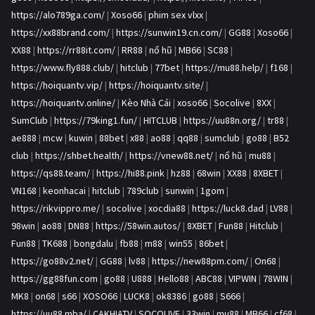
https://alo789ga.com/
|
Xoso66
|
phim sex vlxx
|
https://xx88brand.com/
|
https://sunwin19.cn.com/
|
GG88
|
Xoso66
|
XX88
|
https://rr88it.com/
|
RR88
|
nổ hũ
|
MB66
|
SC88
|
https://www.fly888.club/
|
hitclub
|
77bet
|
https://mu88.help/
|
f168
|
https://hoiquantv.vip/
|
https://hoiquantv.site/
|
https://hoiquantv.online/
|
Kèo Nhà Cái
|
xoso66
|
Socolive
|
8XX
|
SumClub
|
https://79king1.fun/
|
HITCLUB
|
https://uu88n.org/
|
tr88
|
ae888
|
mcw
|
kuwin
|
88bet
|
x88
|
ao88
|
qq88
|
sumclub
|
go88
|
B52
club
|
https://shbet.health/
|
https://vnew88.net/
|
nổ hũ
|
mu88
|
https://qs88.team/
|
https://hi88.pink
|
hz88
|
68win
|
XX88
|
8XBET
|
VN168
|
keonhacai
|
hitclub
|
789club
|
sunwin
|
1gom
|
https://rikvippro.me/
|
socolive
|
xocdia88
|
https://luck8.dad
|
LV88
|
98win
|
ao88
|
DN88
|
https://58win.autos/
|
8XBET
|
Fun88
|
Hitclub
|
Fun88
|
TK688
|
bongdalu
|
fb88
|
m88
|
win55
|
86bet
|
https://go88v2.net/
|
GG88
|
lv88
|
https://new88pm.com/
|
On68
|
https://gg88fun.com
|
go88
|
U888
|
Hello88
|
ABC88
|
VIPWIN
|
78WIN
|
MK8
|
on68
|
s66
|
XOSO66
|
LUCK8
|
ok8386
|
go88
|
S666
|
https://uu88.mba/
|
CAKHIATV
|
SOCOLIVE
|
33win
|
mu88
|
MB66
|
cf68
|