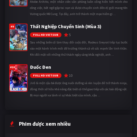
Atobe Arihito, một nhân viên văn phòng luôn cống hiến hết mình cho
công việc, bất ngờ gặp tai nạn và được chuyển sinh đến dị giới mang tên
Vương quốc Mê Cung. Tại đây, anh trở thành một mạo hiểm gi ...
Thất Nghiệp Chuyển Sinh (Mùa 3)
#9
5
FULL HD VIETSUB
Sau những biến cố làm thay đổi cuộc đời, Rudeus Greyrat tiếp tục bước
vào một hành trình mới để trưởng thành cả về sức mạnh lẫn tinh thần.
Khi đối mặt với những thử thách ngày càng khắc nghiệt, anh ...
Đuốc Đen
#10
10
FULL HD VIETSUB
Jirô là một cậu bé được ông nuôi dưỡng và rèn luyện để trở thành ninja,
đồng thời sở hữu khả năng đặc biệt có thể giao tiếp với các loài động vật.
Bị mọi người xa lánh vì sự khác biệt của mình, cậu ...
Phim được xem nhiều