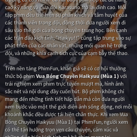
cao kỹ năng và đưa đội Karasuno trở lại đỉnh cao. Mỗi
Giật gân
Gia đình
tập phim đều thể hiện sự phấn khích và tâm huyết của
các thành viên trong đội, đồng thời đưa người xem đi
Bí ẩn
Lịch sử
sâu vào thế giới của bóng chuyền trung học. Bên cạnh
Viễn Tây
Tiểu sử
các trận đấu kịch tính, "Haikyu!!" cũng tập trung vào sự
phát triển của các nhân vật, những mối quan hệ trong
GameShow
DramaTV
đội, và những khía cạnh tích cực của cạm bẫy thể thao.
QUỐC GIA
Trên nền tảng
PhimFun
, khán giả sẽ có cơ hội thưởng
thức bộ phim
Vua Bóng Chuyền Haikyuu (Mùa 1)
với
Âu - Mỹ
Trung Quốc - Hồng Kông
trải nghiệm xem phim trực tuyến mượt mà, hình ảnh
Hàn Quốc
Nhật Bản
sắc nét và nội dung đầy cuốn hút. Bộ phim không chỉ
mang đến những tình tiết hấp dẫn mà còn đưa người
Ấn Độ
Việt Nam
xem bước vào một thế giới điện ảnh sống động, nơi mỗi
Tổng hợp
khoảnh khắc đều được tái hiện chân thực. Khi xem Vua
Bóng Chuyền Haikyuu (Mùa 1) tại PhimFun, người xem
có thể tận hưởng trọn vẹn câu chuyện, cảm xúc và
CẬP NHẬT