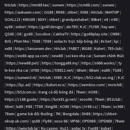
hitclub
|
https://mm88.tax/
|
sunwin
|
https://icm88.com/
|
sunwin
|
https://aukuwin.com/
|
GG88
|
RR88
|
shbet
|
XX88
|
Hitclub
|
NHATVIP
|
GOAL123
|
KING88
|
8DAY
|
shbet
|
grandpashabet
|
86bet
|
o8
|
rr88
|
uy88
|
onbet
|
https://go8f.design/
|
alo789
|
KJC
|
FLY88
|
hay.win
|
QS88
|
O8
|
go88
|
Socolive
|
CakhiaTV
|
https://go88play.site
|
CM88
|
8US
|
Phim Moi
|
TD88
|
TD88
|
xoilactv trực tiếp bóng đá
|
8x bet
|
kjc
|
xx88
|
https://taisunwin.dev
|
Hitclub
|
FABET
|
BIG88
|
Kubet
|
789 club
|
https://ee88-app.sa.com/
|
new88
|
soi keo nha cai
|
Sunwin chính thức
|
https://new88.pet/
|
https://tongga88.my/
|
https://s666.works/
|
ty
le keo nha cai
|
UY88
|
https://tt8811.net/
|
68win
|
68win
|
ea88
|
TG88
|
https://sunwin3.nl/
|
hitclub
|
XX88
|
KJC
|
https://b52-club.us.org/
|
KJC
|
https://kjc.ad/
|
https://kubet.eco/
|
https://xemtiso.com/
|
motchill
|
https://b52com.io
|
trang cá độ bóng đá
|
78win
|
AO88
|
https://c168.guide/
|
https://luck81.jp.net/
|
xoso66
|
78win
|
B52club
|
Xibet
|
lu88
|
K88
|
TT88
|
King88
|
AO88
|
https://rr88.cz/
|
78win
|
sv368
|
78win
|
game bài đổi thưởng
|
7M
|
Bongdalu
|
DH88
|
https://shbet-
okvip.uk.com/
|
qs88
|
Fly88
|
xoso 66
|
VIP66
|
OPEN88
|
OPEN88
|
78win
|
https://iwinclub.la/
|
Ku casino
|
Ku11
|
xoilac tv
|
Fun88
|
kubet
|