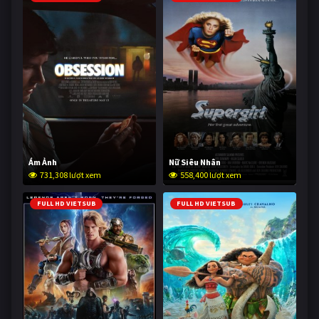
Ám Ảnh
Nữ Siêu Nhân
731,308 lượt xem
558,400 lượt xem
FULL HD VIETSUB
FULL HD VIETSUB