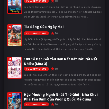
10
FULL HD VIETSUB
Sau hàng loạt chuyến phiêu lưu điên rồ và những kỷ niệm khó quên,
Grand Blue Dreaming (Season 3) tiếp tục theo chân Iori Kitahara cùng các
thành viên câu lạc bộ lặn trong những ngày tháng đại học đ ...
Tia Sáng Của Ngày Mai
#6
10
FULL HD VIETSUB
Lấy bối cảnh một Kyoto giả tưởng của thế kỷ 20, bộ phim kể về hai anh
em Seiroku và Kihachi Sakamoto, những người ôm ấp khát vọng đưa Kỷ
nguyên Điện đến với đất nước thông qua cuốn Danh mục Điện th ...
100 Cô Bạn Gái Yêu Bạn Rất Rất Rất Rất Rất
#7
Nhiều (Mùa 3)
10
FULL HD VIETSUB
Sau khi trải qua 100 lần thất tình suốt những năm trung học cơ sở,
Rentaro Aijo quyết định đến một ngôi đền để cầu mong tìm được bạn gái
khi bước vào cấp ba. Lời cầu nguyện của cậu được Thần Tình Y ...
Hậu Phương Mạnh Nhất Thế Giới - Nhà Khai
#8
Phá Tân Binh Của Vương Quốc Mê Cung
10
FULL HD VIETSUB